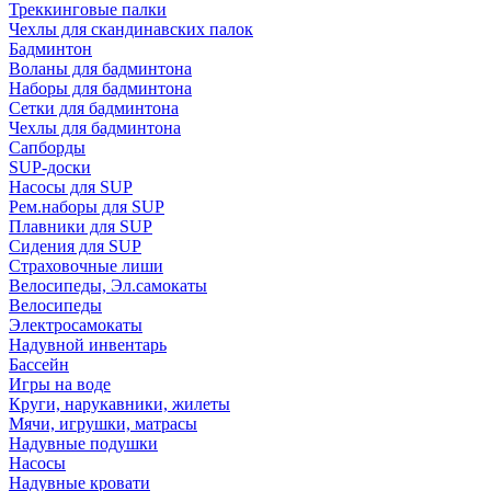
Треккинговые палки
Чехлы для скандинавских палок
Бадминтон
Воланы для бадминтона
Наборы для бадминтона
Сетки для бадминтона
Чехлы для бадминтона
Сапборды
SUP-доски
Насосы для SUP
Рем.наборы для SUP
Плавники для SUP
Сидения для SUP
Страховочные лиши
Велосипеды, Эл.самокаты
Велосипеды
Электросамокаты
Надувной инвентарь
Бассейн
Игры на воде
Круги, нарукавники, жилеты
Мячи, игрушки, матрасы
Надувные подушки
Насосы
Надувные кровати