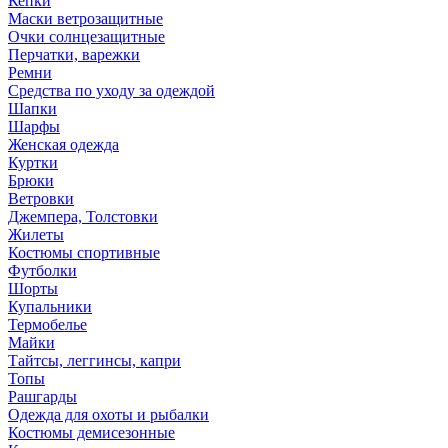
Кепки
Маски ветрозащитные
Очки солнцезащитные
Перчатки, варежки
Ремни
Средства по уходу за одеждой
Шапки
Шарфы
Женская одежда
Куртки
Брюки
Ветровки
Джемпера, Толстовки
Жилеты
Костюмы спортивные
Футболки
Шорты
Купальники
Термобелье
Майки
Тайтсы, леггинсы, капри
Топы
Рашгарды
Одежда для охоты и рыбалки
Костюмы демисезонные