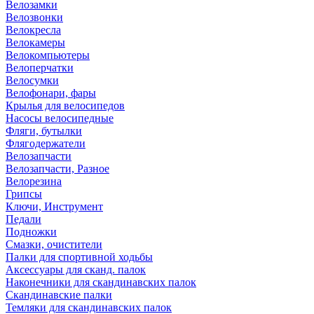
Велозамки
Велозвонки
Велокресла
Велокамеры
Велокомпьютеры
Велоперчатки
Велосумки
Велофонари, фары
Крылья для велосипедов
Насосы велосипедные
Фляги, бутылки
Флягодержатели
Велозапчасти
Велозапчасти, Разное
Велорезина
Грипсы
Ключи, Инструмент
Педали
Подножки
Смазки, очистители
Палки для спортивной ходьбы
Аксессуары для сканд. палок
Наконечники для скандинавских палок
Скандинавские палки
Темляки для скандинавских палок