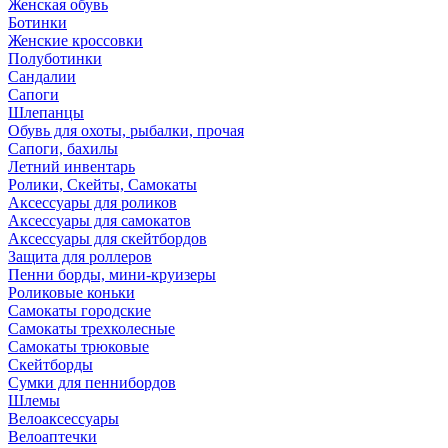
Женская обувь
Ботинки
Женские кроссовки
Полуботинки
Сандалии
Сапоги
Шлепанцы
Обувь для охоты, рыбалки, прочая
Сапоги, бахилы
Летний инвентарь
Ролики, Скейты, Самокаты
Аксессуары для роликов
Аксессуары для самокатов
Аксессуары для скейтбордов
Защита для роллеров
Пенни борды, мини-круизеры
Роликовые коньки
Самокаты городские
Самокаты трехколесные
Самокаты трюковые
Скейтборды
Сумки для пеннибордов
Шлемы
Велоаксессуары
Велоаптечки