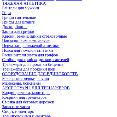
ТЯЖЕЛАЯ АТЛЕТИКА
Гантели для мужчин
Гири
Грифы гантельные
Грифы для штанги
Диски, блины
Замки для грифов
Крюки, ремни, лямки страховочные
Накладки гимнастические
Перчатки для тяжелой атлетики
Пояса для тяжелой атлетики
Расширители хвата для грифов
Стойки для грифов, дисков, гантелей
Тренажеры для прокачки бицепца
Тренажеры для прокачки шеи
ОБОРУДОВАНИЕ ДЛЯ ЕДИНОБОРСТВ
Боксерские мешки, груши
Манекены, боксмены
АКСЕССУАРЫ ДЛЯ ТРЕНАЖЕРОВ
Кардиодатчики, мониторы
Коврики для тренажеров
Смазка для беговых дорожек
Запасные части
Спорт. инвентарь
Тренировочный инвентарь