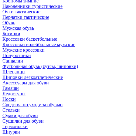
Костюмы зимние
Наколенники туристические
Очки тактические
Перчатки тактические
Обувь
Мужская обувь
Ботинки
Кроссовки баскетбольные
Кроссовки волейбольные мужские
Мужские кроссовки
Полуботинки
Сандалии
Футбольная обувь (бутсы, шиповки)
Шлепанцы
Шиповки легкоатлетические
Аксессуары для обуви
Гамаши
Ледоступы
Носки
Средства по уходу за обувью
Стельки
Сумки для обуви
Сушилки для обуви
Термоноски
Шнурки