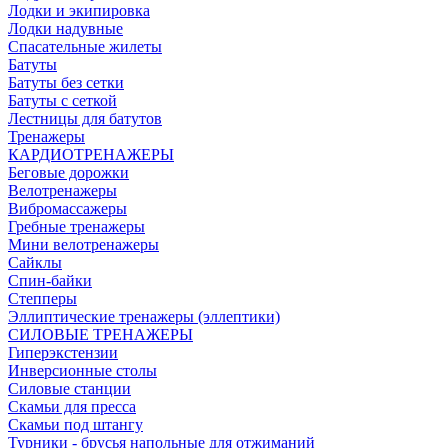
Лодки и экипировка
Лодки надувные
Спасательные жилеты
Батуты
Батуты без сетки
Батуты с сеткой
Лестницы для батутов
Тренажеры
КАРДИОТРЕНАЖЕРЫ
Беговые дорожки
Велотренажеры
Вибромассажеры
Гребные тренажеры
Мини велотренажеры
Сайклы
Спин-байки
Степперы
Эллиптические тренажеры (эллептики)
СИЛОВЫЕ ТРЕНАЖЕРЫ
Гиперэкстензии
Инверсионные столы
Силовые станции
Скамьи для пресса
Скамьи под штангу
Турники - брусья напольные для отжиманий