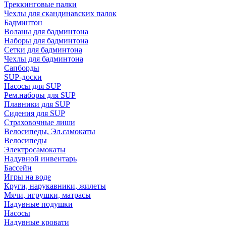
Треккинговые палки
Чехлы для скандинавских палок
Бадминтон
Воланы для бадминтона
Наборы для бадминтона
Сетки для бадминтона
Чехлы для бадминтона
Сапборды
SUP-доски
Насосы для SUP
Рем.наборы для SUP
Плавники для SUP
Сидения для SUP
Страховочные лиши
Велосипеды, Эл.самокаты
Велосипеды
Электросамокаты
Надувной инвентарь
Бассейн
Игры на воде
Круги, нарукавники, жилеты
Мячи, игрушки, матрасы
Надувные подушки
Насосы
Надувные кровати