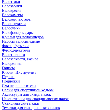
Велозамки
Велозвонки
Велокресла
Велокамеры
Велокомпьютеры
Велоперчатки
Велосумки
Велофонари, фары
Крылья для велосипедов
Насосы велосипедные
Фляги, бутылки
Флягодержатели
Велозапчасти
Велозапчасти, Разное
Велорезина
Грипсы
Ключи, Инструмент
Педали
Подножки
Смазки, очистители
Палки для спортивной ходьбы
Аксессуары для сканд. палок
Наконечники для скандинавских палок
Скандинавские палки
Темляки для скандинавских палок