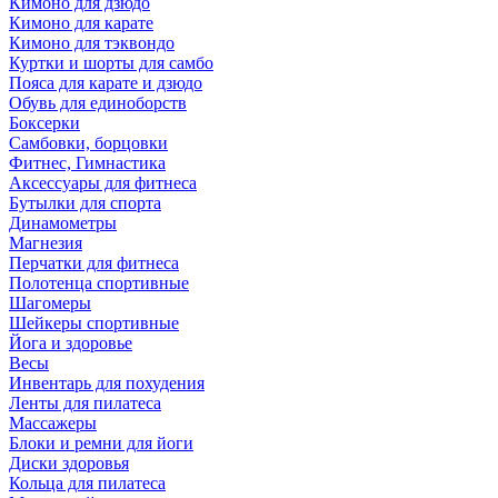
Кимоно для дзюдо
Кимоно для карате
Кимоно для тэквондо
Куртки и шорты для самбо
Пояса для карате и дзюдо
Обувь для единоборств
Боксерки
Самбовки, борцовки
Фитнес, Гимнастика
Аксессуары для фитнеса
Бутылки для спорта
Динамометры
Магнезия
Перчатки для фитнеса
Полотенца спортивные
Шагомеры
Шейкеры спортивные
Йога и здоровье
Весы
Инвентарь для похудения
Ленты для пилатеса
Массажеры
Блоки и ремни для йоги
Диски здоровья
Кольца для пилатеса