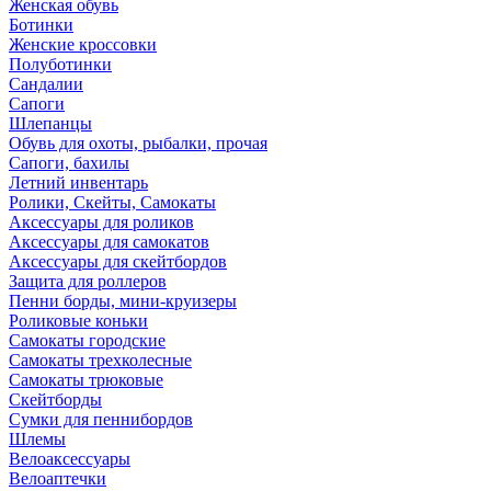
Женская обувь
Ботинки
Женские кроссовки
Полуботинки
Сандалии
Сапоги
Шлепанцы
Обувь для охоты, рыбалки, прочая
Сапоги, бахилы
Летний инвентарь
Ролики, Скейты, Самокаты
Аксессуары для роликов
Аксессуары для самокатов
Аксессуары для скейтбордов
Защита для роллеров
Пенни борды, мини-круизеры
Роликовые коньки
Самокаты городские
Самокаты трехколесные
Самокаты трюковые
Скейтборды
Сумки для пеннибордов
Шлемы
Велоаксессуары
Велоаптечки