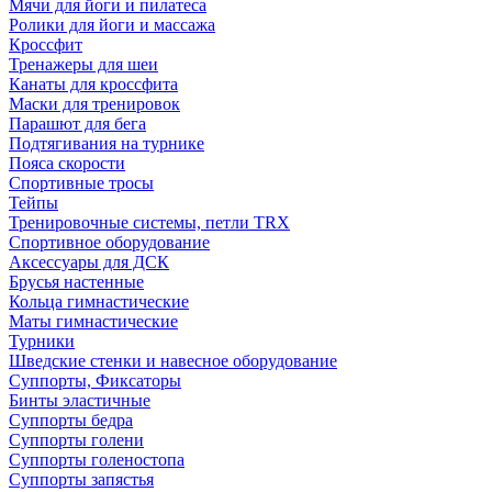
Мячи для йоги и пилатеса
Ролики для йоги и массажа
Кроссфит
Тренажеры для шеи
Канаты для кроссфита
Маски для тренировок
Парашют для бега
Подтягивания на турнике
Пояса скорости
Спортивные тросы
Тейпы
Тренировочные системы, петли TRX
Спортивное оборудование
Аксессуары для ДСК
Брусья настенные
Кольца гимнастические
Маты гимнастические
Турники
Шведские стенки и навесное оборудование
Суппорты, Фиксаторы
Бинты эластичные
Суппорты бедра
Суппорты голени
Суппорты голеностопа
Суппорты запястья