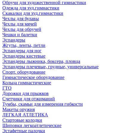
Обручи для художественной гимнастики
Одежда для худ.гимнастики
Скакалки для худ.гимнастики
Чехлы для булавы
Чехлы для мячей
Чехлы для обручей
Чешки и балетки
Эспандеры
Жгуты, ленты, петли
Эспандеры для ног
Эспандеры кистевые
Эспандеры лыжника, боксера, пловца
Эспандеры плечевые, грудные, универсальные
Спорт. оборудование
Гимнастическое оборудование
Кольца гимнастические
ГТО
Дорожки для прыжков
Счетчики для отжиманий
Тумбы, скамьи для измерения гибкости
Макеты оружия
ЛЕГКАЯ АТЛЕТИКА
Стартовые колодки
Шиповки легкоатлетические
Эстафетные палочки