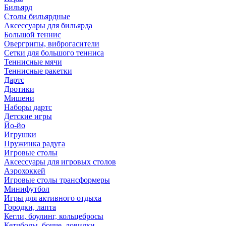
Бильярд
Столы бильярдные
Аксессуары для бильярда
Большой теннис
Овергрипы, виброгасители
Сетки для большого тенниса
Теннисные мячи
Теннисные ракетки
Дартс
Дротики
Мишени
Наборы дартс
Детские игры
Йо-йо
Игрушки
Пружинка радуга
Игровые столы
Аксессуары для игровых столов
Аэрохоккей
Игровые столы трансформеры
Минифутбол
Игры для активного отдыха
Городки, лапта
Кегли, боулинг, кольцебросы
Кетчболы, бочче, ловилки