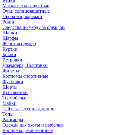
Кепки
Маски ветрозащитные
Очки солнцезащитные
Перчатки, варежки
Ремни
Средства по уходу за одеждой
Шапки
Шарфы
Женская одежда
Куртки
Брюки
Ветровки
Джемпера, Толстовки
Жилеты
Костюмы спортивные
Футболки
Шорты
Купальники
Термобелье
Майки
Тайтсы, леггинсы, капри
Топы
Рашгарды
Одежда для охоты и рыбалки
Костюмы демисезонные