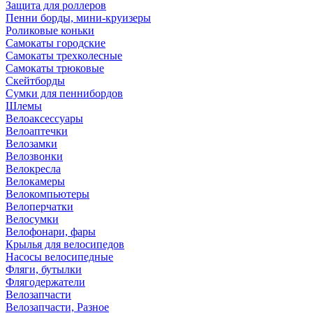
Защита для роллеров
Пенни борды, мини-круизеры
Роликовые коньки
Самокаты городские
Самокаты трехколесные
Самокаты трюковые
Скейтборды
Сумки для пеннибордов
Шлемы
Велоаксессуары
Велоаптечки
Велозамки
Велозвонки
Велокресла
Велокамеры
Велокомпьютеры
Велоперчатки
Велосумки
Велофонари, фары
Крылья для велосипедов
Насосы велосипедные
Фляги, бутылки
Флягодержатели
Велозапчасти
Велозапчасти, Разное