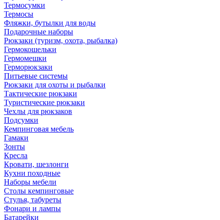
Термосумки
Термосы
Фляжки, бутылки для воды
Подарочные наборы
Рюкзаки (туризм, охота, рыбалка)
Гермокошельки
Гермомешки
Герморюкзаки
Питьевые системы
Рюкзаки для охоты и рыбалки
Тактические рюкзаки
Туристические рюкзаки
Чехлы для рюкзаков
Подсумки
Кемпинговая мебель
Гамаки
Зонты
Кресла
Кровати, шезлонги
Кухни походные
Наборы мебели
Столы кемпинговые
Стулья, табуреты
Фонари и лампы
Батарейки