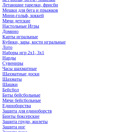
Летающие тарелки, фрисби
Мешки для бега и прыжков
Мини-гольф, хоккей
Мячи детские
Настольные Игры
Домино
Карты игральные
Кубики, зары, кости игральные
Лото
Наборы игр 2х1, 3х1
Нарды
Сувениры
Часы шахматные
Шахматные доски
Шахматы
Шашки
Бейсбол
Биты бейсбольные
Мячи бейсбольные
Единоборства
Защита для единоборств
Бинты боксерские
Защита груди, жилеты
Защита ног