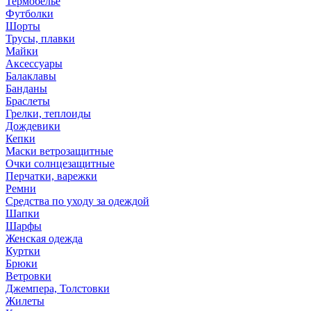
Термобелье
Футболки
Шорты
Трусы, плавки
Майки
Аксессуары
Балаклавы
Банданы
Браслеты
Грелки, теплоиды
Дождевики
Кепки
Маски ветрозащитные
Очки солнцезащитные
Перчатки, варежки
Ремни
Средства по уходу за одеждой
Шапки
Шарфы
Женская одежда
Куртки
Брюки
Ветровки
Джемпера, Толстовки
Жилеты