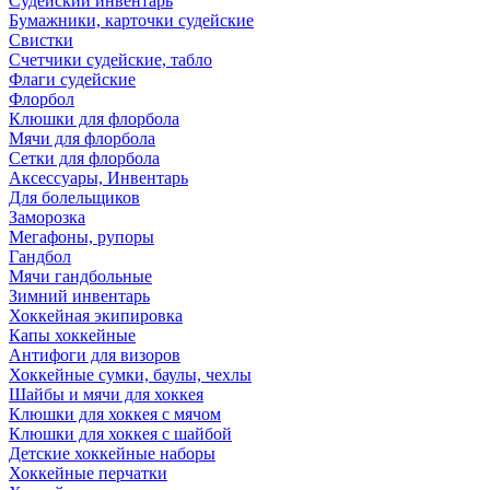
Судейский инвентарь
Бумажники, карточки судейские
Свистки
Счетчики судейские, табло
Флаги судейские
Флорбол
Клюшки для флорбола
Мячи для флорбола
Сетки для флорбола
Аксессуары, Инвентарь
Для болельщиков
Заморозка
Мегафоны, рупоры
Гандбол
Мячи гандбольные
Зимний инвентарь
Хоккейная экипировка
Капы хоккейные
Антифоги для визоров
Хоккейные сумки, баулы, чехлы
Шайбы и мячи для хоккея
Клюшки для хоккея с мячом
Клюшки для хоккея с шайбой
Детские хоккейные наборы
Хоккейные перчатки