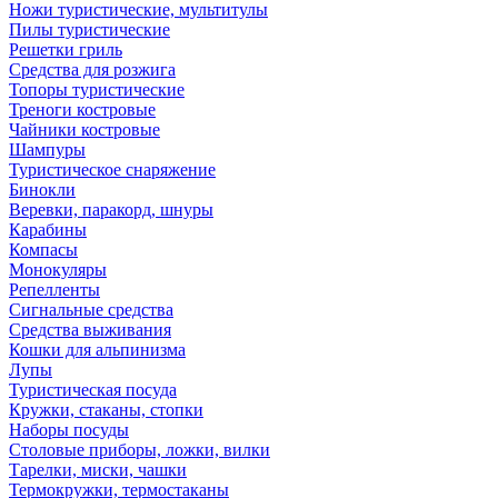
Ножи туристические, мультитулы
Пилы туристические
Решетки гриль
Средства для розжига
Топоры туристические
Треноги костровые
Чайники костровые
Шампуры
Туристическое снаряжение
Бинокли
Веревки, паракорд, шнуры
Карабины
Компасы
Монокуляры
Репелленты
Сигнальные средства
Средства выживания
Кошки для альпинизма
Лупы
Туристическая посуда
Кружки, стаканы, стопки
Наборы посуды
Столовые приборы, ложки, вилки
Тарелки, миски, чашки
Термокружки, термостаканы