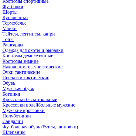
Костюмы спортивные
Футболки
Шорты
Купальники
Термобелье
Майки
Тайтсы, леггинсы, капри
Топы
Рашгарды
Одежда для охоты и рыбалки
Костюмы демисезонные
Костюмы зимние
Наколенники туристические
Очки тактические
Перчатки тактические
Обувь
Мужская обувь
Ботинки
Кроссовки баскетбольные
Кроссовки волейбольные мужские
Мужские кроссовки
Полуботинки
Сандалии
Футбольная обувь (бутсы, шиповки)
Шлепанцы