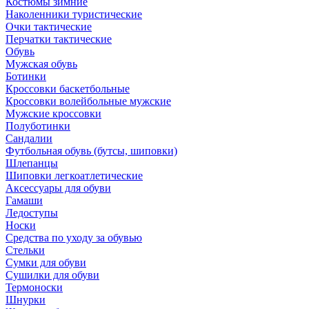
Костюмы зимние
Наколенники туристические
Очки тактические
Перчатки тактические
Обувь
Мужская обувь
Ботинки
Кроссовки баскетбольные
Кроссовки волейбольные мужские
Мужские кроссовки
Полуботинки
Сандалии
Футбольная обувь (бутсы, шиповки)
Шлепанцы
Шиповки легкоатлетические
Аксессуары для обуви
Гамаши
Ледоступы
Носки
Средства по уходу за обувью
Стельки
Сумки для обуви
Сушилки для обуви
Термоноски
Шнурки