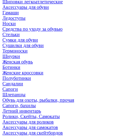
Шиповки легкоатлетические
Аксессуары для обуви
Гамаши
Ледоступы
Носки
Средства по уходу за обувью
Стельки
Сумки для обуви
Сушилки для обуви
Термоноски
Шнурки
Женская обувь
Ботинки
Женские кроссовки
Полуботинки
Сандалии
Сапоги
Шлепанцы
Обувь для охоты, рыбалки, прочая
Сапоги, бахилы
Летний инвентарь
Ролики, Скейты, Самокаты
Аксессуары для роликов
Аксессуары для самокатов
Аксессуары для скейтбордов