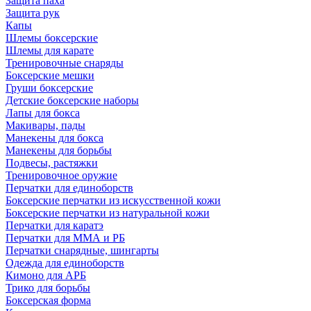
Защита паха
Защита рук
Капы
Шлемы боксерские
Шлемы для карате
Тренировочные снаряды
Боксерские мешки
Груши боксерские
Детские боксерские наборы
Лапы для бокса
Макивары, пады
Манекены для бокса
Манекены для борьбы
Подвесы, растяжки
Тренировочное оружие
Перчатки для единоборств
Боксерские перчатки из искусственной кожи
Боксерские перчатки из натуральной кожи
Перчатки для каратэ
Перчатки для ММА и РБ
Перчатки снарядные, шингарты
Одежда для единоборств
Кимоно для АРБ
Трико для борьбы
Боксерская форма