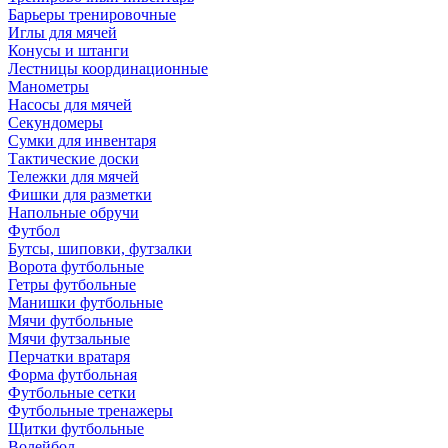
Барьеры тренировочные
Иглы для мячей
Конусы и штанги
Лестницы координационные
Манометры
Насосы для мячей
Секундомеры
Сумки для инвентаря
Тактические доски
Тележки для мячей
Фишки для разметки
Напольные обручи
Футбол
Бутсы, шиповки, футзалки
Ворота футбольные
Гетры футбольные
Манишки футбольные
Мячи футбольные
Мячи футзальные
Перчатки вратаря
Форма футбольная
Футбольные сетки
Футбольные тренажеры
Щитки футбольные
Волейбол