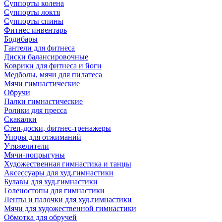
Суппорты колена
Суппорты локтя
Суппорты спины
Фитнес инвентарь
Бодибары
Гантели для фитнеса
Диски балансировочные
Коврики для фитнеса и йоги
Медболы, мячи для пилатеса
Мячи гимнастические
Обручи
Палки гимнастические
Ролики для пресса
Скакалки
Степ-доски, фитнес-тренажеры
Упоры для отжиманий
Утяжелители
Мячи-попрыгуны
Художественная гимнастика и танцы
Аксессуары для худ.гимнастики
Булавы для худ.гимнастики
Голеностопы для гимнастики
Ленты и палочки для худ.гимнастики
Мячи для художественной гимнастики
Обмотка для обручей