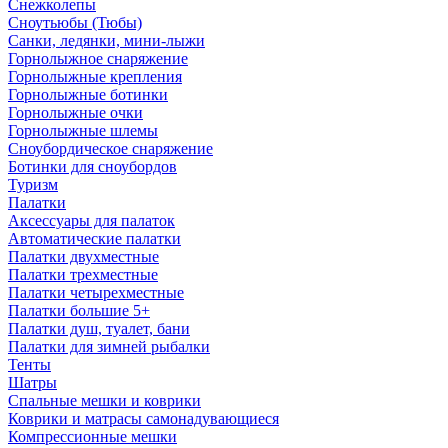
Снежколепы
Сноутьюбы (Тюбы)
Санки, ледянки, мини-лыжи
Горнолыжное снаряжение
Горнолыжные крепления
Горнолыжные ботинки
Горнолыжные очки
Горнолыжные шлемы
Сноубордическое снаряжение
Ботинки для сноубордов
Туризм
Палатки
Аксессуары для палаток
Автоматические палатки
Палатки двухместные
Палатки трехместные
Палатки четырехместные
Палатки большие 5+
Палатки душ, туалет, бани
Палатки для зимней рыбалки
Тенты
Шатры
Спальные мешки и коврики
Коврики и матрасы самонадувающиеся
Компрессионные мешки