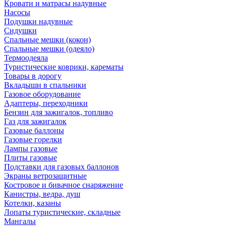
Кровати и матрасы надувные
Насосы
Подушки надувные
Сидушки
Спальные мешки (кокон)
Спальные мешки (одеяло)
Термоодеяла
Туристические коврики, карематы
Товары в дорогу
Вкладыши в спальники
Газовое оборудование
Адаптеры, переходники
Бензин для зажигалок, топливо
Газ для зажигалок
Газовые баллоны
Газовые горелки
Лампы газовые
Плиты газовые
Подставки для газовых баллонов
Экраны ветрозащитные
Костровое и бивачное снаряжение
Канистры, ведра, душ
Котелки, казаны
Лопаты туристические, складные
Мангалы