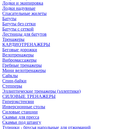
Лодки и экипировка
Лодки надувные
Спасательные жилеты
Батуты
Батуты без сетки
Батуты с сеткой
Лестницы для батутов
Тренажеры
КАРДИОТРЕНАЖЕРЫ
Беговые дорожки
Велотренажеры
Вибромассажеры
Гребные тренажеры
Мини велотренажеры
Сайклы
Спин-байки
Степперы
Эллиптические тренажеры (эллептики)
СИЛОВЫЕ ТРЕНАЖЕРЫ
Гиперэкстензии
Инверсионные столы
Силовые станции
Скамьи для пресса
Скамьи под штангу
Турники - брусья напольные для отжиманий