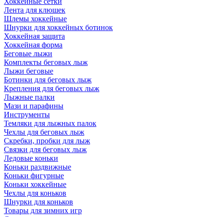
Хоккейные сетки
Лента для клюшек
Шлемы хоккейные
Шнурки для хоккейных ботинок
Хоккейная защита
Хоккейная форма
Беговые лыжи
Комплекты беговых лыж
Лыжи беговые
Ботинки для беговых лыж
Крепления для беговых лыж
Лыжные палки
Мази и парафины
Инструменты
Темляки для лыжных палок
Чехлы для беговых лыж
Скребки, пробки для лыж
Связки для беговых лыж
Ледовые коньки
Коньки раздвижные
Коньки фигурные
Коньки хоккейные
Чехлы для коньков
Шнурки для коньков
Товары для зимних игр