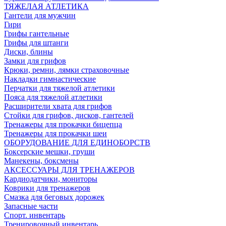
ТЯЖЕЛАЯ АТЛЕТИКА
Гантели для мужчин
Гири
Грифы гантельные
Грифы для штанги
Диски, блины
Замки для грифов
Крюки, ремни, лямки страховочные
Накладки гимнастические
Перчатки для тяжелой атлетики
Пояса для тяжелой атлетики
Расширители хвата для грифов
Стойки для грифов, дисков, гантелей
Тренажеры для прокачки бицепца
Тренажеры для прокачки шеи
ОБОРУДОВАНИЕ ДЛЯ ЕДИНОБОРСТВ
Боксерские мешки, груши
Манекены, боксмены
АКСЕССУАРЫ ДЛЯ ТРЕНАЖЕРОВ
Кардиодатчики, мониторы
Коврики для тренажеров
Смазка для беговых дорожек
Запасные части
Спорт. инвентарь
Тренировочный инвентарь