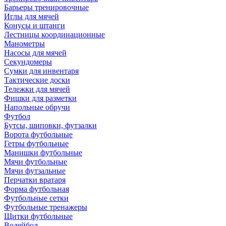
Барьеры тренировочные
Иглы для мячей
Конусы и штанги
Лестницы координационные
Манометры
Насосы для мячей
Секундомеры
Сумки для инвентаря
Тактические доски
Тележки для мячей
Фишки для разметки
Напольные обручи
Футбол
Бутсы, шиповки, футзалки
Ворота футбольные
Гетры футбольные
Манишки футбольные
Мячи футбольные
Мячи футзальные
Перчатки вратаря
Форма футбольная
Футбольные сетки
Футбольные тренажеры
Щитки футбольные
Волейбол