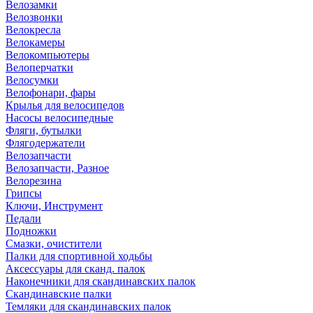
Велозамки
Велозвонки
Велокресла
Велокамеры
Велокомпьютеры
Велоперчатки
Велосумки
Велофонари, фары
Крылья для велосипедов
Насосы велосипедные
Фляги, бутылки
Флягодержатели
Велозапчасти
Велозапчасти, Разное
Велорезина
Грипсы
Ключи, Инструмент
Педали
Подножки
Смазки, очистители
Палки для спортивной ходьбы
Аксессуары для сканд. палок
Наконечники для скандинавских палок
Скандинавские палки
Темляки для скандинавских палок