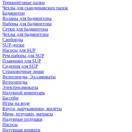
Треккинговые палки
Чехлы для скандинавских палок
Бадминтон
Воланы для бадминтона
Наборы для бадминтона
Сетки для бадминтона
Чехлы для бадминтона
Сапборды
SUP-доски
Насосы для SUP
Рем.наборы для SUP
Плавники для SUP
Сидения для SUP
Страховочные лиши
Велосипеды, Эл.самокаты
Велосипеды
Электросамокаты
Надувной инвентарь
Бассейн
Игры на воде
Круги, нарукавники, жилеты
Мячи, игрушки, матрасы
Надувные подушки
Насосы
Надувные кровати