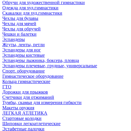
Обручи для художественной гимнастики
Одежда для худ.гимнастики
Скакалки для худ.гимнастики
Чехлы для булавы
Чехлы для мячей
Чехлы для обручей
Чешки и балетки
Эспандеры
Жгуты, ленты, петли
Эспандеры для ног
Эспандеры кистевые
Эспандеры лыжника, боксера, пловца
Эспандеры плечевые, грудные, универсальные
Спорт. оборудование
Гимнастическое оборудование
Кольца гимнастические
ГТО
Дорожки для прыжков
Счетчики для отжиманий
Тумбы, скамьи для измерения гибкости
Макеты оружия
ЛЕГКАЯ АТЛЕТИКА
Стартовые колодки
Шиповки легкоатлетические
Эстафетные палочки