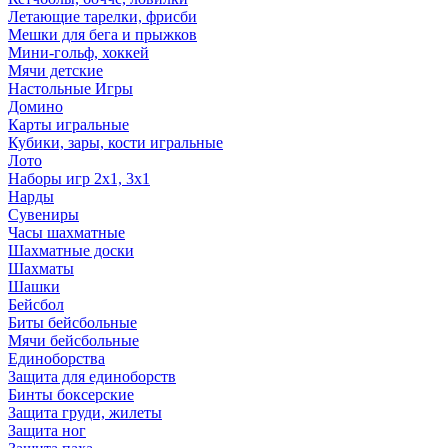
Летающие тарелки, фрисби
Мешки для бега и прыжков
Мини-гольф, хоккей
Мячи детские
Настольные Игры
Домино
Карты игральные
Кубики, зары, кости игральные
Лото
Наборы игр 2х1, 3х1
Нарды
Сувениры
Часы шахматные
Шахматные доски
Шахматы
Шашки
Бейсбол
Биты бейсбольные
Мячи бейсбольные
Единоборства
Защита для единоборств
Бинты боксерские
Защита груди, жилеты
Защита ног