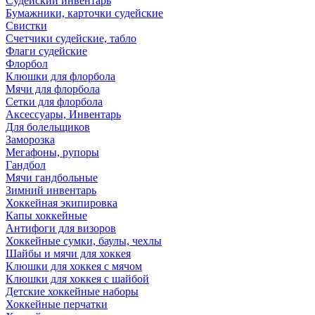
Судейский инвентарь
Бумажники, карточки судейские
Свистки
Счетчики судейские, табло
Флаги судейские
Флорбол
Клюшки для флорбола
Мячи для флорбола
Сетки для флорбола
Аксессуары, Инвентарь
Для болельщиков
Заморозка
Мегафоны, рупоры
Гандбол
Мячи гандбольные
Зимний инвентарь
Хоккейная экипировка
Капы хоккейные
Антифоги для визоров
Хоккейные сумки, баулы, чехлы
Шайбы и мячи для хоккея
Клюшки для хоккея с мячом
Клюшки для хоккея с шайбой
Детские хоккейные наборы
Хоккейные перчатки