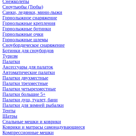
Снежколепы
Сноутьюбы (Тюбы)
Санки, ледянки, мини-лыжи
Горнолыжное снаряжение
Горнолыжные крепления
Горнолыжные ботинки
Горнолыжные очки
Горнолыжные шлемы
Сноубордическое снаряжение
Ботинки для сноубордов
Туризм
Палатки
Аксессуары для палаток
Автоматические палатки
Палатки двухместные
Палатки трехместные
Палатки четырехместные
Палатки большие 5+
Палатки душ, туалет, бани
Палатки для зимней рыбалки
Тенты
Шатры
Спальные мешки и коврики
Коврики и матрасы самонадувающиеся
Компрессионные мешки