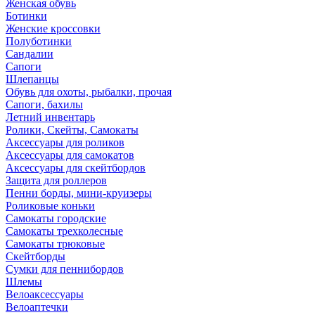
Женская обувь
Ботинки
Женские кроссовки
Полуботинки
Сандалии
Сапоги
Шлепанцы
Обувь для охоты, рыбалки, прочая
Сапоги, бахилы
Летний инвентарь
Ролики, Скейты, Самокаты
Аксессуары для роликов
Аксессуары для самокатов
Аксессуары для скейтбордов
Защита для роллеров
Пенни борды, мини-круизеры
Роликовые коньки
Самокаты городские
Самокаты трехколесные
Самокаты трюковые
Скейтборды
Сумки для пеннибордов
Шлемы
Велоаксессуары
Велоаптечки