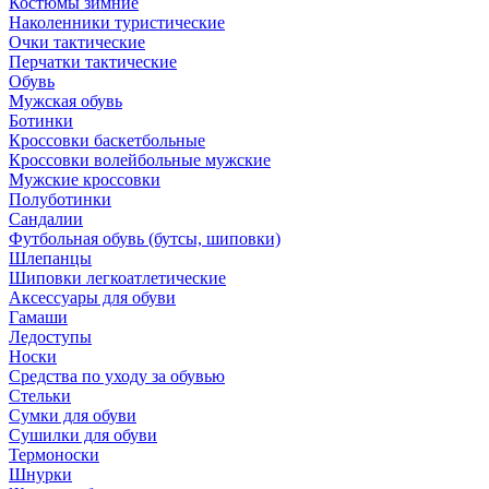
Костюмы зимние
Наколенники туристические
Очки тактические
Перчатки тактические
Обувь
Мужская обувь
Ботинки
Кроссовки баскетбольные
Кроссовки волейбольные мужские
Мужские кроссовки
Полуботинки
Сандалии
Футбольная обувь (бутсы, шиповки)
Шлепанцы
Шиповки легкоатлетические
Аксессуары для обуви
Гамаши
Ледоступы
Носки
Средства по уходу за обувью
Стельки
Сумки для обуви
Сушилки для обуви
Термоноски
Шнурки