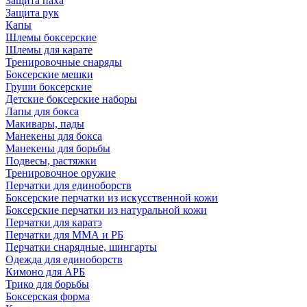
Защита паха
Защита рук
Капы
Шлемы боксерские
Шлемы для карате
Тренировочные снаряды
Боксерские мешки
Груши боксерские
Детские боксерские наборы
Лапы для бокса
Макивары, пады
Манекены для бокса
Манекены для борьбы
Подвесы, растяжки
Тренировочное оружие
Перчатки для единоборств
Боксерские перчатки из искусственной кожи
Боксерские перчатки из натуральной кожи
Перчатки для каратэ
Перчатки для ММА и РБ
Перчатки снарядные, шингарты
Одежда для единоборств
Кимоно для АРБ
Трико для борьбы
Боксерская форма