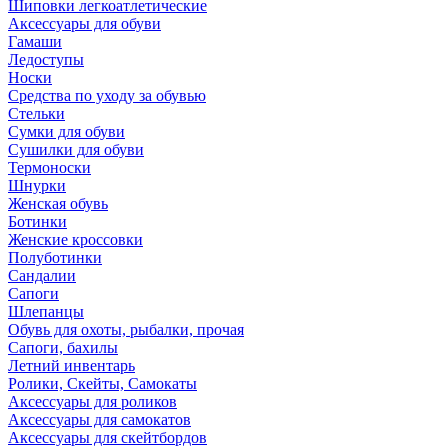
Шиповки легкоатлетические
Аксессуары для обуви
Гамаши
Ледоступы
Носки
Средства по уходу за обувью
Стельки
Сумки для обуви
Сушилки для обуви
Термоноски
Шнурки
Женская обувь
Ботинки
Женские кроссовки
Полуботинки
Сандалии
Сапоги
Шлепанцы
Обувь для охоты, рыбалки, прочая
Сапоги, бахилы
Летний инвентарь
Ролики, Скейты, Самокаты
Аксессуары для роликов
Аксессуары для самокатов
Аксессуары для скейтбордов