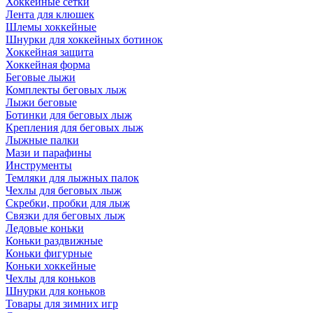
Хоккейные сетки
Лента для клюшек
Шлемы хоккейные
Шнурки для хоккейных ботинок
Хоккейная защита
Хоккейная форма
Беговые лыжи
Комплекты беговых лыж
Лыжи беговые
Ботинки для беговых лыж
Крепления для беговых лыж
Лыжные палки
Мази и парафины
Инструменты
Темляки для лыжных палок
Чехлы для беговых лыж
Скребки, пробки для лыж
Связки для беговых лыж
Ледовые коньки
Коньки раздвижные
Коньки фигурные
Коньки хоккейные
Чехлы для коньков
Шнурки для коньков
Товары для зимних игр