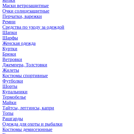
Кепки
Маски ветрозащитные
Очки солнцезащитные
Перчатки, варежки
Ремни
Средства по уходу за одеждой
Шапки
Шарфы
Женская одежда
Куртки
Брюки
Ветровки
Джемпера, Толстовки
Жилеты
Костюмы спортивные
Футболки
Шорты
Купальники
Термобелье
Майки
Тайтсы, леггинсы, капри
Топы
Рашгарды
Одежда для охоты и рыбалки
Костюмы демисезонные