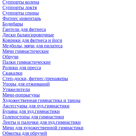
Суппорты колена
Суппорты локтя
Суппорты спины
Фитнес инвентарь
Бодибары
Гантели для фитнеса
Диски балансировочные
Коврики для фитнеса и йоги
Медболы, мячи для пилатеса
Мячи гимнастические
Обручи
Палки гимнастические
Ролики для пресса
Скакалки
Степ-доски, фитнес-тренажеры
Упоры для отжиманий
Утяжелители
Мячи-попрыгуны
Художественная гимнастика и танцы
Аксессуары для худ.гимнастики
Булавы для худ.гимнастики
Голеностопы для гимнастики
Ленты и палочки для худ.гимнастики
Мячи для художественной гимнастики
Обмотка для обручей