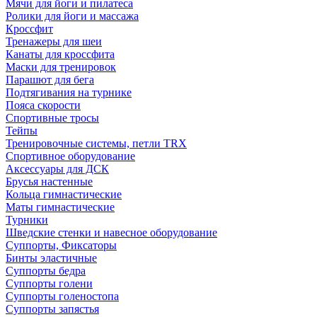
Мячи для йоги и пилатеса
Ролики для йоги и массажа
Кроссфит
Тренажеры для шеи
Канаты для кроссфита
Маски для тренировок
Парашют для бега
Подтягивания на турнике
Пояса скорости
Спортивные тросы
Тейпы
Тренировочные системы, петли TRX
Спортивное оборудование
Аксессуары для ДСК
Брусья настенные
Кольца гимнастические
Маты гимнастические
Турники
Шведские стенки и навесное оборудование
Суппорты, Фиксаторы
Бинты эластичные
Суппорты бедра
Суппорты голени
Суппорты голеностопа
Суппорты запястья