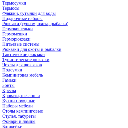
Термосумки
Термосы
Фляжки, бутылки для воды
Подарочные наборы
Рюкзаки (туризм, охота, рыбалка)
Гермокошельки
Гермомешки
Герморюкзаки
Питьевые системы
Рюкзаки для охоты и рыбалки
Тактические рюкзаки
Туристические рюкзаки
Чехлы для рюкзаков
Подсумки
Кемпинговая мебель
Гамаки
Зонты
Кресла
Кровати, шезлонги
Кухни походные
Наборы мебели
Столы кемпинговые
Стулья, табуреты
Фонари и лампы
Батарейки