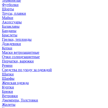
Термобелье
Футболки
Шорты
Трусы, плавки
Майки
Аксессуары
Балаклавы
Банданы
Браслеты
Грелки, теплоиды
Дождевики
Кепки
Маски ветрозащитные
Очки солнцезащитные
Перчатки, варежки
Ремни
Средства по уходу за одеждой
Шапки
Шарфы
Женская одежда
Куртки
Брюки
Ветровки
Джемпера, Толстовки
Жилеты