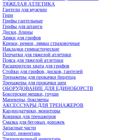
ТЯЖЕЛАЯ АТЛЕТИКА
Гантели для мужчин
Гири
Грифы гантельные
Грифы для штанги
Диски, блины
Замки для грифов
Крюки, ремни, лямки страховочные
Накладки гимнастические
Перчатки для тяжелой атлетики
Пояса для тяжелой атлетики
Расширители хвата для грифов
Стойки для грифов, дисков, гантелей
Тренажеры для прокачки бицепца
Тренажеры для прокачки шеи
ОБОРУДОВАНИЕ ДЛЯ ЕДИНОБОРСТВ
Боксерские мешки, груши
Манекены, боксмены
АКСЕССУАРЫ ДЛЯ ТРЕНАЖЕРОВ
Кардиодатчики, мониторы
Коврики для тренажеров
Смазка для беговых дорожек
Запасные части
Спорт. инвентарь
Тренировочный инвентарь