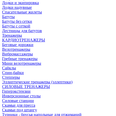
Лодки и экипировка
Лодки надувные
Спасательные жилеты
Батуты
Батуты без сетки
Батуты с сеткой
Лестницы для батутов
Тренажеры
КАРДИОТРЕНАЖЕРЫ
Беговые дорожки
Велотренажеры
Вибромассажеры
Гребные тренажеры
Мини велотренажеры
Сайклы
Спин-байки
Степперы
Эллиптические тренажеры (эллептики)
СИЛОВЫЕ ТРЕНАЖЕРЫ
Гиперэкстензии
Инверсионные столы
Силовые станции
Скамьи для пресса
Скамьи под штангу
Турники - брусья напольные для отжиманий