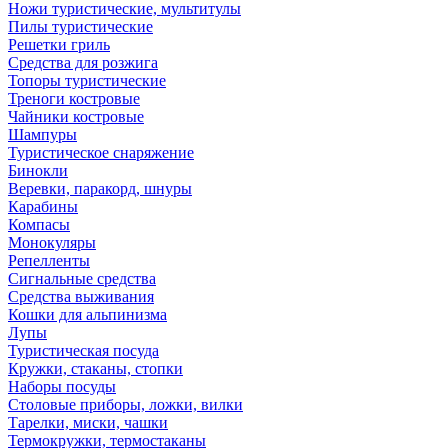
Ножи туристические, мультитулы
Пилы туристические
Решетки гриль
Средства для розжига
Топоры туристические
Треноги костровые
Чайники костровые
Шампуры
Туристическое снаряжение
Бинокли
Веревки, паракорд, шнуры
Карабины
Компасы
Монокуляры
Репелленты
Сигнальные средства
Средства выживания
Кошки для альпинизма
Лупы
Туристическая посуда
Кружки, стаканы, стопки
Наборы посуды
Столовые приборы, ложки, вилки
Тарелки, миски, чашки
Термокружки, термостаканы