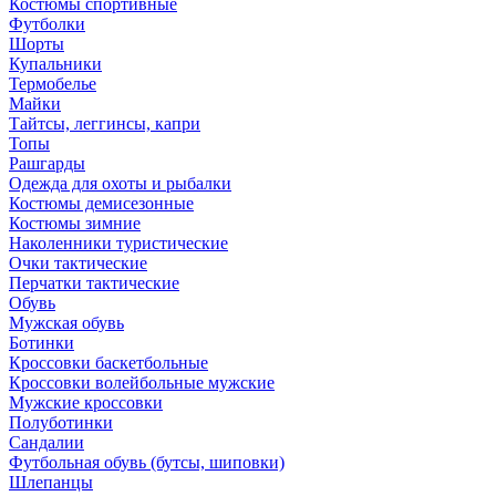
Костюмы спортивные
Футболки
Шорты
Купальники
Термобелье
Майки
Тайтсы, леггинсы, капри
Топы
Рашгарды
Одежда для охоты и рыбалки
Костюмы демисезонные
Костюмы зимние
Наколенники туристические
Очки тактические
Перчатки тактические
Обувь
Мужская обувь
Ботинки
Кроссовки баскетбольные
Кроссовки волейбольные мужские
Мужские кроссовки
Полуботинки
Сандалии
Футбольная обувь (бутсы, шиповки)
Шлепанцы