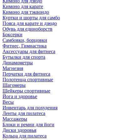
Кимоно для дзюдо
Кимоно для карате
Кимоно для тэквондо
Куртки и шорты для самбо
Пояса для карате и дзюдо
Обувь для единоборств
Боксерки
Самбовки, борцовки
Фитнес, Гимнастика
Аксессуары для фитнеса
Бутылки для спорта
Динамометры
Магнезия
Перчатки для фитнеса
Полотенца спортивные
Шагомеры
Шейкеры спортивные
Йога и здоровье
Весы
Инвентарь для похудения
Ленты для пилатеса
Массажеры
Блоки и ремни для йоги
Диски здоровья
Кольца для пилатеса