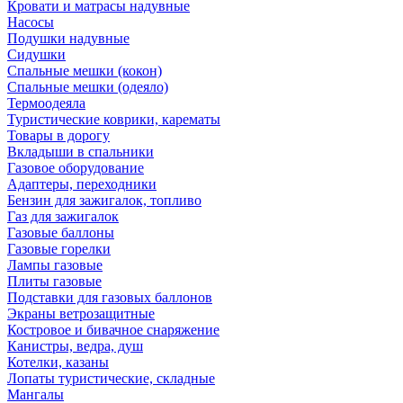
Кровати и матрасы надувные
Насосы
Подушки надувные
Сидушки
Спальные мешки (кокон)
Спальные мешки (одеяло)
Термоодеяла
Туристические коврики, карематы
Товары в дорогу
Вкладыши в спальники
Газовое оборудование
Адаптеры, переходники
Бензин для зажигалок, топливо
Газ для зажигалок
Газовые баллоны
Газовые горелки
Лампы газовые
Плиты газовые
Подставки для газовых баллонов
Экраны ветрозащитные
Костровое и бивачное снаряжение
Канистры, ведра, душ
Котелки, казаны
Лопаты туристические, складные
Мангалы