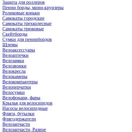
Защита для роллеров
Пенни борды, мини-круизеры
Роликовые коньки
Самокаты городские
Самокаты трехколесные
Самокаты трюковые
Скейтборды
Сумки для пеннибордов
Шлемы
Велоаксессуары
Велоаптечки
Велозамки
Велозвонки
Велокресла
Велокамеры
Велокомпьютеры
Велоперчатки
Велосумки
Велофонари, фары
Крылья для велосипедов
Насосы велосипедные
Фляги, бутылки
Флягодержатели
Велозапчасти
Велозапчасти, Разное