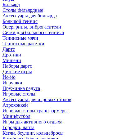
Бильярд
Столы бильярдные
Аксессуары для бильярда
Большой теннис
Овергрипы, виброгасители
Сетки для большого тенниса
Теннисные мячи
Теннисные ракетки
Дартс
Дротики
Мишени
Наборы дартс
Детские игры
Йо-йо
Игрушки
Пружинка радуга
Игровые столы
Аксессуары для игровых столов
Аэрохоккей
Игровые столы трансформеры
Минифутбол
Игры для активного отдыха
Городки, лапта
Кегли, боулинг, кольцебросы
Кетчболы, бочче, ловилки