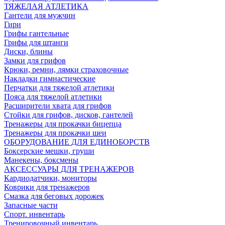
ТЯЖЕЛАЯ АТЛЕТИКА
Гантели для мужчин
Гири
Грифы гантельные
Грифы для штанги
Диски, блины
Замки для грифов
Крюки, ремни, лямки страховочные
Накладки гимнастические
Перчатки для тяжелой атлетики
Пояса для тяжелой атлетики
Расширители хвата для грифов
Стойки для грифов, дисков, гантелей
Тренажеры для прокачки бицепца
Тренажеры для прокачки шеи
ОБОРУДОВАНИЕ ДЛЯ ЕДИНОБОРСТВ
Боксерские мешки, груши
Манекены, боксмены
АКСЕССУАРЫ ДЛЯ ТРЕНАЖЕРОВ
Кардиодатчики, мониторы
Коврики для тренажеров
Смазка для беговых дорожек
Запасные части
Спорт. инвентарь
Тренировочный инвентарь