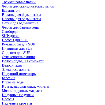
Треккинговые палки
Чехлы для скандинавских палок
Бадминтон
Воланы для бадминтона
Наборы для бадминтона
Сетки для бадминтона
Чехлы для бадминтона
Сапборды
SUP-доски
Насосы для SUP
Рем.наборы для SUP
Плавники для SUP
Сидения для SUP
Страховочные лиши
Велосипеды, Эл.самокаты
Велосипеды
Электросамокаты
Надувной инвентарь
Бассейн
Игры на воде
Круги, нарукавники, жилеты
Мячи, игрушки, матрасы
Надувные подушки
Насосы
Надувные кровати