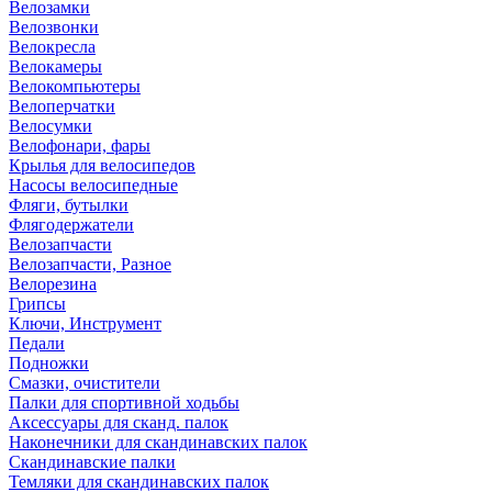
Велозамки
Велозвонки
Велокресла
Велокамеры
Велокомпьютеры
Велоперчатки
Велосумки
Велофонари, фары
Крылья для велосипедов
Насосы велосипедные
Фляги, бутылки
Флягодержатели
Велозапчасти
Велозапчасти, Разное
Велорезина
Грипсы
Ключи, Инструмент
Педали
Подножки
Смазки, очистители
Палки для спортивной ходьбы
Аксессуары для сканд. палок
Наконечники для скандинавских палок
Скандинавские палки
Темляки для скандинавских палок