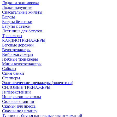
Лодки и экипировка
Лодки надувные
Спасательные жилеты
Батуты
Батуты без сетки
Батуты с сеткой
Лестницы для батутов
Тренажеры
КАРДИОТРЕНАЖЕРЫ
Беговые дорожки
Велотренажеры
Вибромассажеры
Гребные тренажеры
Мини велотренажеры
Сайклы
Спин-байки
Степперы
Эллиптические тренажеры (эллептики)
СИЛОВЫЕ ТРЕНАЖЕРЫ
Гиперэкстензии
Инверсионные столы
Силовые станции
Скамьи для пресса
Скамьи под штангу
Турники - брусья напольные для отжиманий