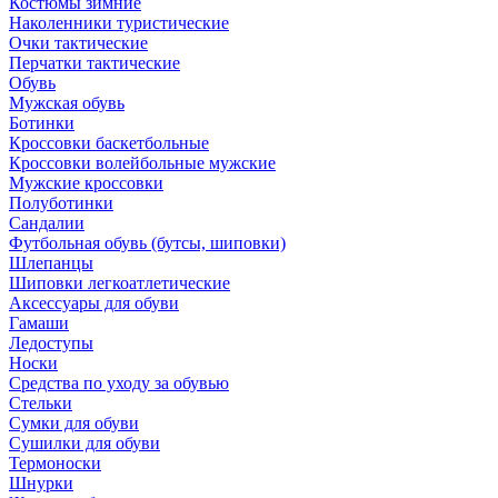
Костюмы зимние
Наколенники туристические
Очки тактические
Перчатки тактические
Обувь
Мужская обувь
Ботинки
Кроссовки баскетбольные
Кроссовки волейбольные мужские
Мужские кроссовки
Полуботинки
Сандалии
Футбольная обувь (бутсы, шиповки)
Шлепанцы
Шиповки легкоатлетические
Аксессуары для обуви
Гамаши
Ледоступы
Носки
Средства по уходу за обувью
Стельки
Сумки для обуви
Сушилки для обуви
Термоноски
Шнурки