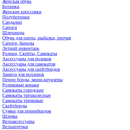
Женская обувь
Ботинки
Женские кроссовки
Полуботинки
Сандалии
Сапоги
Шлепанцы
Обувь для охоты, рыбалки, прочая
Сапоги, бахилы
Летний инвентарь
Ролики, Скейты, Самокаты
Аксессуары для роликов
Аксессуары для самокатов
Аксессуары для скейтбордов
Защита для роллеров
Пенни борды, мини-круизеры
Роликовые коньки
Самокаты городские
Самокаты трехколесные
Самокаты трюковые
Скейтборды
Сумки для пеннибордов
Шлемы
Велоаксессуары
Велоаптечки