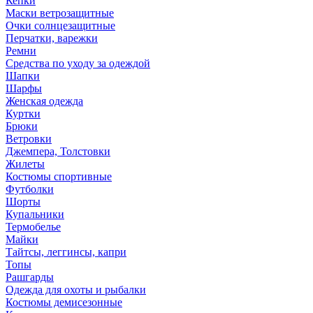
Кепки
Маски ветрозащитные
Очки солнцезащитные
Перчатки, варежки
Ремни
Средства по уходу за одеждой
Шапки
Шарфы
Женская одежда
Куртки
Брюки
Ветровки
Джемпера, Толстовки
Жилеты
Костюмы спортивные
Футболки
Шорты
Купальники
Термобелье
Майки
Тайтсы, леггинсы, капри
Топы
Рашгарды
Одежда для охоты и рыбалки
Костюмы демисезонные