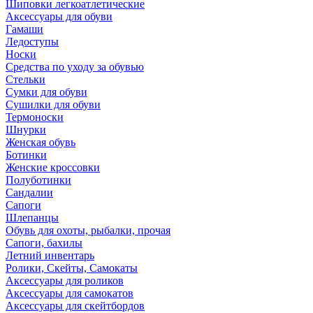
Шиповки легкоатлетические
Аксессуары для обуви
Гамаши
Ледоступы
Носки
Средства по уходу за обувью
Стельки
Сумки для обуви
Сушилки для обуви
Термоноски
Шнурки
Женская обувь
Ботинки
Женские кроссовки
Полуботинки
Сандалии
Сапоги
Шлепанцы
Обувь для охоты, рыбалки, прочая
Сапоги, бахилы
Летний инвентарь
Ролики, Скейты, Самокаты
Аксессуары для роликов
Аксессуары для самокатов
Аксессуары для скейтбордов