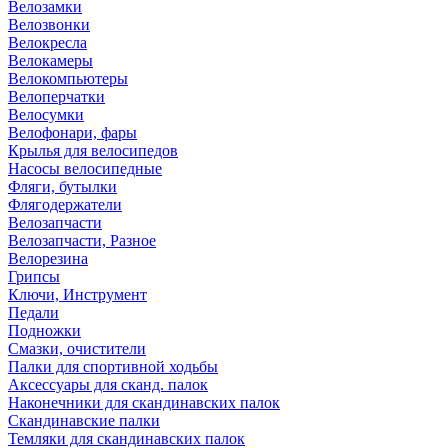
Велозамки
Велозвонки
Велокресла
Велокамеры
Велокомпьютеры
Велоперчатки
Велосумки
Велофонари, фары
Крылья для велосипедов
Насосы велосипедные
Фляги, бутылки
Флягодержатели
Велозапчасти
Велозапчасти, Разное
Велорезина
Грипсы
Ключи, Инструмент
Педали
Подножки
Смазки, очистители
Палки для спортивной ходьбы
Аксессуары для сканд. палок
Наконечники для скандинавских палок
Скандинавские палки
Темляки для скандинавских палок