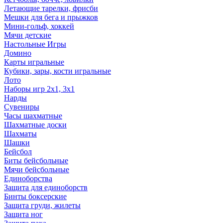
Летающие тарелки, фрисби
Мешки для бега и прыжков
Мини-гольф, хоккей
Мячи детские
Настольные Игры
Домино
Карты игральные
Кубики, зары, кости игральные
Лото
Наборы игр 2х1, 3х1
Нарды
Сувениры
Часы шахматные
Шахматные доски
Шахматы
Шашки
Бейсбол
Биты бейсбольные
Мячи бейсбольные
Единоборства
Защита для единоборств
Бинты боксерские
Защита груди, жилеты
Защита ног