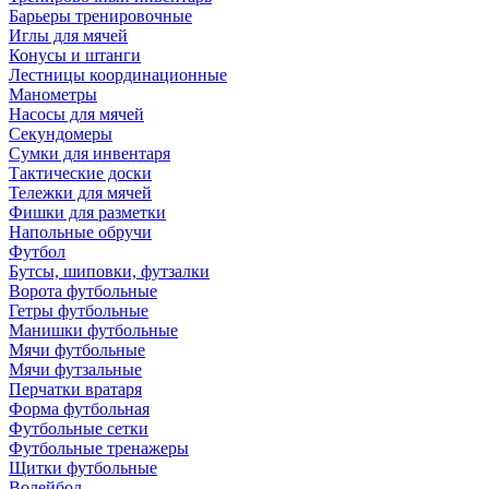
Барьеры тренировочные
Иглы для мячей
Конусы и штанги
Лестницы координационные
Манометры
Насосы для мячей
Секундомеры
Сумки для инвентаря
Тактические доски
Тележки для мячей
Фишки для разметки
Напольные обручи
Футбол
Бутсы, шиповки, футзалки
Ворота футбольные
Гетры футбольные
Манишки футбольные
Мячи футбольные
Мячи футзальные
Перчатки вратаря
Форма футбольная
Футбольные сетки
Футбольные тренажеры
Щитки футбольные
Волейбол