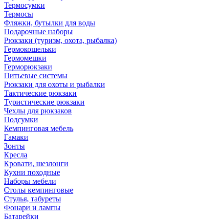
Термосумки
Термосы
Фляжки, бутылки для воды
Подарочные наборы
Рюкзаки (туризм, охота, рыбалка)
Гермокошельки
Гермомешки
Герморюкзаки
Питьевые системы
Рюкзаки для охоты и рыбалки
Тактические рюкзаки
Туристические рюкзаки
Чехлы для рюкзаков
Подсумки
Кемпинговая мебель
Гамаки
Зонты
Кресла
Кровати, шезлонги
Кухни походные
Наборы мебели
Столы кемпинговые
Стулья, табуреты
Фонари и лампы
Батарейки