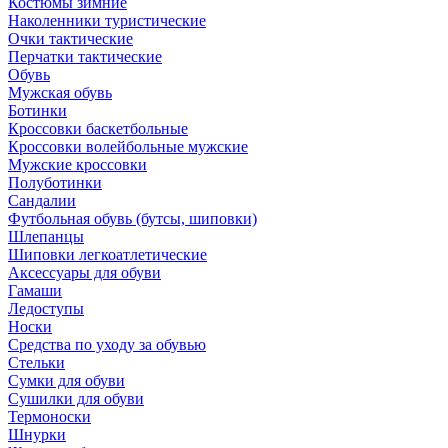
Костюмы зимние
Наколенники туристические
Очки тактические
Перчатки тактические
Обувь
Мужская обувь
Ботинки
Кроссовки баскетбольные
Кроссовки волейбольные мужские
Мужские кроссовки
Полуботинки
Сандалии
Футбольная обувь (бутсы, шиповки)
Шлепанцы
Шиповки легкоатлетические
Аксессуары для обуви
Гамаши
Ледоступы
Носки
Средства по уходу за обувью
Стельки
Сумки для обуви
Сушилки для обуви
Термоноски
Шнурки