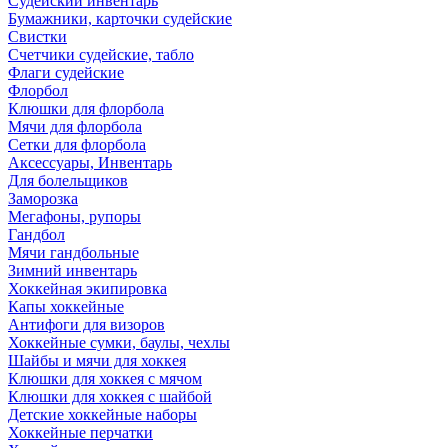
Судейский инвентарь
Бумажники, карточки судейские
Свистки
Счетчики судейские, табло
Флаги судейские
Флорбол
Клюшки для флорбола
Мячи для флорбола
Сетки для флорбола
Аксессуары, Инвентарь
Для болельщиков
Заморозка
Мегафоны, рупоры
Гандбол
Мячи гандбольные
Зимний инвентарь
Хоккейная экипировка
Капы хоккейные
Антифоги для визоров
Хоккейные сумки, баулы, чехлы
Шайбы и мячи для хоккея
Клюшки для хоккея с мячом
Клюшки для хоккея с шайбой
Детские хоккейные наборы
Хоккейные перчатки