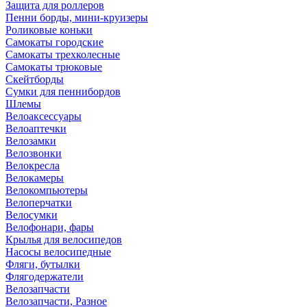
Защита для роллеров
Пенни борды, мини-круизеры
Роликовые коньки
Самокаты городские
Самокаты трехколесные
Самокаты трюковые
Скейтборды
Сумки для пеннибордов
Шлемы
Велоаксессуары
Велоаптечки
Велозамки
Велозвонки
Велокресла
Велокамеры
Велокомпьютеры
Велоперчатки
Велосумки
Велофонари, фары
Крылья для велосипедов
Насосы велосипедные
Фляги, бутылки
Флягодержатели
Велозапчасти
Велозапчасти, Разное