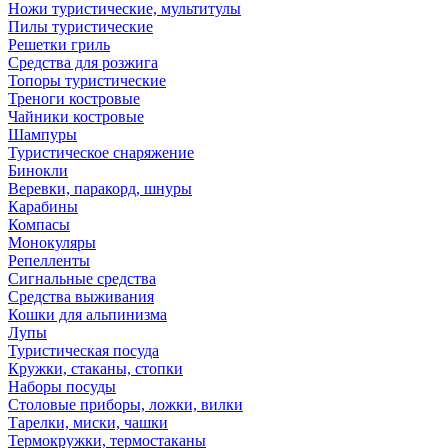
Ножи туристические, мультитулы
Пилы туристические
Решетки гриль
Средства для розжига
Топоры туристические
Треноги костровые
Чайники костровые
Шампуры
Туристическое снаряжение
Бинокли
Веревки, паракорд, шнуры
Карабины
Компасы
Монокуляры
Репелленты
Сигнальные средства
Средства выживания
Кошки для альпинизма
Лупы
Туристическая посуда
Кружки, стаканы, стопки
Наборы посуды
Столовые приборы, ложки, вилки
Тарелки, миски, чашки
Термокружки, термостаканы