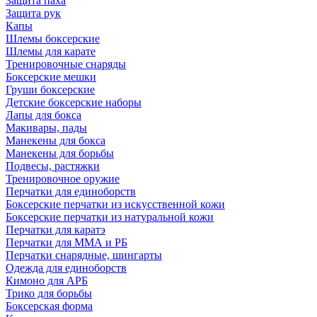
Защита паха
Защита рук
Капы
Шлемы боксерские
Шлемы для карате
Тренировочные снаряды
Боксерские мешки
Груши боксерские
Детские боксерские наборы
Лапы для бокса
Макивары, пады
Манекены для бокса
Манекены для борьбы
Подвесы, растяжки
Тренировочное оружие
Перчатки для единоборств
Боксерские перчатки из искусственной кожи
Боксерские перчатки из натуральной кожи
Перчатки для каратэ
Перчатки для ММА и РБ
Перчатки снарядные, шингарты
Одежда для единоборств
Кимоно для АРБ
Трико для борьбы
Боксерская форма