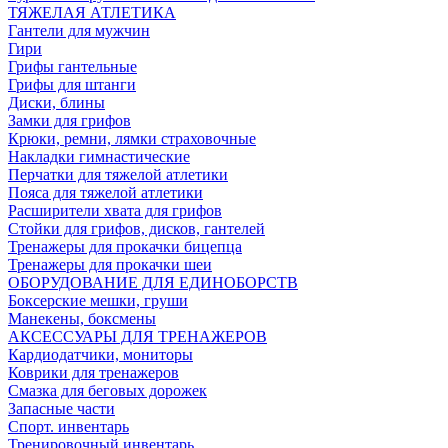
ТЯЖЕЛАЯ АТЛЕТИКА
Гантели для мужчин
Гири
Грифы гантельные
Грифы для штанги
Диски, блины
Замки для грифов
Крюки, ремни, лямки страховочные
Накладки гимнастические
Перчатки для тяжелой атлетики
Пояса для тяжелой атлетики
Расширители хвата для грифов
Стойки для грифов, дисков, гантелей
Тренажеры для прокачки бицепца
Тренажеры для прокачки шеи
ОБОРУДОВАНИЕ ДЛЯ ЕДИНОБОРСТВ
Боксерские мешки, груши
Манекены, боксмены
АКСЕССУАРЫ ДЛЯ ТРЕНАЖЕРОВ
Кардиодатчики, мониторы
Коврики для тренажеров
Смазка для беговых дорожек
Запасные части
Спорт. инвентарь
Тренировочный инвентарь