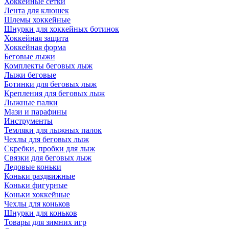
Хоккейные сетки
Лента для клюшек
Шлемы хоккейные
Шнурки для хоккейных ботинок
Хоккейная защита
Хоккейная форма
Беговые лыжи
Комплекты беговых лыж
Лыжи беговые
Ботинки для беговых лыж
Крепления для беговых лыж
Лыжные палки
Мази и парафины
Инструменты
Темляки для лыжных палок
Чехлы для беговых лыж
Скребки, пробки для лыж
Связки для беговых лыж
Ледовые коньки
Коньки раздвижные
Коньки фигурные
Коньки хоккейные
Чехлы для коньков
Шнурки для коньков
Товары для зимних игр