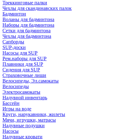
Треккинговые палки
Чехлы для скандинавских палок
Бадминтон
Воланы для бадминтона
Наборы для бадминтона
Сетки для бадминтона
Чехлы для бадминтона
Сапборды
SUP-доски
Насосы для SUP
Рем.наборы для SUP
Плавники для SUP
Сидения для SUP
Страховочные лиши
Велосипеды, Эл.самокаты
Велосипеды
Электросамокаты
Надувной инвентарь
Бассейн
Игры на воде
Круги, нарукавники, жилеты
Мячи, игрушки, матрасы
Надувные подушки
Насосы
Надувные кровати