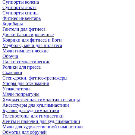
Суппорты колена
Суппорты локтя
Суппорты спины
Фитнес инвентарь
Бодибары
Гантели для фитнеса
Диски балансировочные
Коврики для фитнеса и йоги
Медболы, мячи для пилатеса
Мячи гимнастические
Обручи
Палки гимнастические
Ролики для пресса
Скакалки
Степ-доски, фитнес-тренажеры
Упоры для отжиманий
Утяжелители
Мячи-попрыгуны
Художественная гимнастика и танцы
Аксессуары для худ.гимнастики
Булавы для худ.гимнастики
Голеностопы для гимнастики
Ленты и палочки для худ.гимнастики
Мячи для художественной гимнастики
Обмотка для обручей