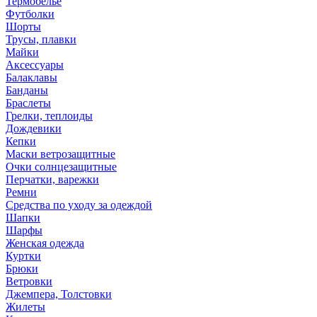
Термобелье
Футболки
Шорты
Трусы, плавки
Майки
Аксессуары
Балаклавы
Банданы
Браслеты
Грелки, теплоиды
Дождевики
Кепки
Маски ветрозащитные
Очки солнцезащитные
Перчатки, варежки
Ремни
Средства по уходу за одеждой
Шапки
Шарфы
Женская одежда
Куртки
Брюки
Ветровки
Джемпера, Толстовки
Жилеты