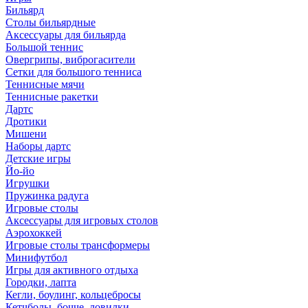
Бильярд
Столы бильярдные
Аксессуары для бильярда
Большой теннис
Овергрипы, виброгасители
Сетки для большого тенниса
Теннисные мячи
Теннисные ракетки
Дартс
Дротики
Мишени
Наборы дартс
Детские игры
Йо-йо
Игрушки
Пружинка радуга
Игровые столы
Аксессуары для игровых столов
Аэрохоккей
Игровые столы трансформеры
Минифутбол
Игры для активного отдыха
Городки, лапта
Кегли, боулинг, кольцебросы
Кетчболы, бочче, ловилки