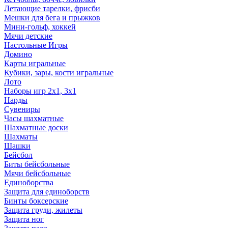
Летающие тарелки, фрисби
Мешки для бега и прыжков
Мини-гольф, хоккей
Мячи детские
Настольные Игры
Домино
Карты игральные
Кубики, зары, кости игральные
Лото
Наборы игр 2х1, 3х1
Нарды
Сувениры
Часы шахматные
Шахматные доски
Шахматы
Шашки
Бейсбол
Биты бейсбольные
Мячи бейсбольные
Единоборства
Защита для единоборств
Бинты боксерские
Защита груди, жилеты
Защита ног