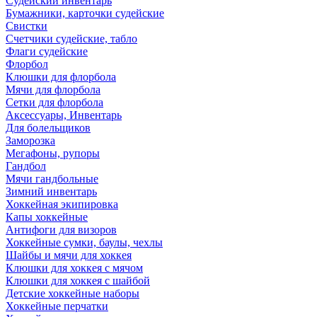
Судейский инвентарь
Бумажники, карточки судейские
Свистки
Счетчики судейские, табло
Флаги судейские
Флорбол
Клюшки для флорбола
Мячи для флорбола
Сетки для флорбола
Аксессуары, Инвентарь
Для болельщиков
Заморозка
Мегафоны, рупоры
Гандбол
Мячи гандбольные
Зимний инвентарь
Хоккейная экипировка
Капы хоккейные
Антифоги для визоров
Хоккейные сумки, баулы, чехлы
Шайбы и мячи для хоккея
Клюшки для хоккея с мячом
Клюшки для хоккея с шайбой
Детские хоккейные наборы
Хоккейные перчатки