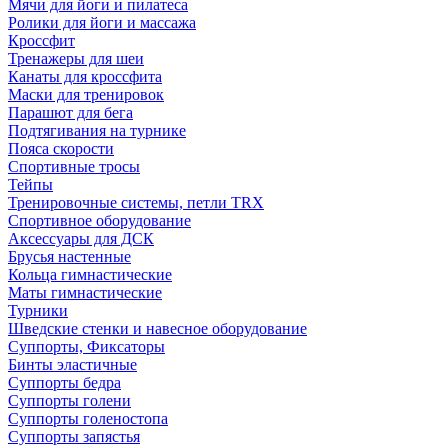
Мячи для йоги и пилатеса
Ролики для йоги и массажа
Кроссфит
Тренажеры для шеи
Канаты для кроссфита
Маски для тренировок
Парашют для бега
Подтягивания на турнике
Пояса скорости
Спортивные тросы
Тейпы
Тренировочные системы, петли TRX
Спортивное оборудование
Аксессуары для ДСК
Брусья настенные
Кольца гимнастические
Маты гимнастические
Турники
Шведские стенки и навесное оборудование
Суппорты, Фиксаторы
Бинты эластичные
Суппорты бедра
Суппорты голени
Суппорты голеностопа
Суппорты запястья