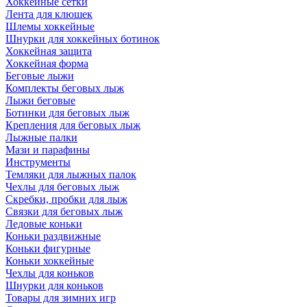
Хоккейные сетки
Лента для клюшек
Шлемы хоккейные
Шнурки для хоккейных ботинок
Хоккейная защита
Хоккейная форма
Беговые лыжи
Комплекты беговых лыж
Лыжи беговые
Ботинки для беговых лыж
Крепления для беговых лыж
Лыжные палки
Мази и парафины
Инструменты
Темляки для лыжных палок
Чехлы для беговых лыж
Скребки, пробки для лыж
Связки для беговых лыж
Ледовые коньки
Коньки раздвижные
Коньки фигурные
Коньки хоккейные
Чехлы для коньков
Шнурки для коньков
Товары для зимних игр