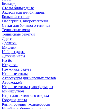
Бильярд
Столы бильярдные
Аксессуары для бильярда
Большой теннис
Овергрипы, виброгасители
Сетки для большого тенниса
Теннисные мячи
Теннисные ракетки
Дартс
Дротики
Мишени
Наборы дартс
Детские игры
Йо-йо
Игрушки
Пружинка радуга
Игровые столы
Аксессуары для игровых столов
Аэрохоккей
Игровые столы трансформеры
Минифутбол
Игры для активного отдыха
Городки, лапта
Кегли, боулинг, кольцебросы
Кетчболы, бочче, ловилки