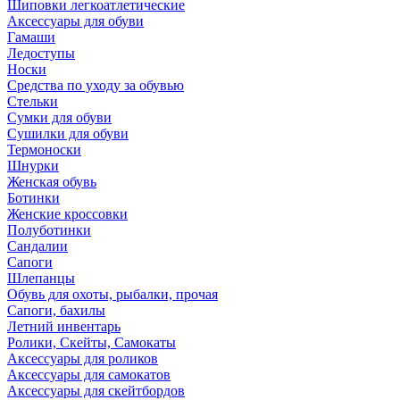
Шиповки легкоатлетические
Аксессуары для обуви
Гамаши
Ледоступы
Носки
Средства по уходу за обувью
Стельки
Сумки для обуви
Сушилки для обуви
Термоноски
Шнурки
Женская обувь
Ботинки
Женские кроссовки
Полуботинки
Сандалии
Сапоги
Шлепанцы
Обувь для охоты, рыбалки, прочая
Сапоги, бахилы
Летний инвентарь
Ролики, Скейты, Самокаты
Аксессуары для роликов
Аксессуары для самокатов
Аксессуары для скейтбордов