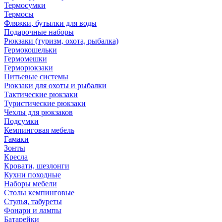
Термосумки
Термосы
Фляжки, бутылки для воды
Подарочные наборы
Рюкзаки (туризм, охота, рыбалка)
Гермокошельки
Гермомешки
Герморюкзаки
Питьевые системы
Рюкзаки для охоты и рыбалки
Тактические рюкзаки
Туристические рюкзаки
Чехлы для рюкзаков
Подсумки
Кемпинговая мебель
Гамаки
Зонты
Кресла
Кровати, шезлонги
Кухни походные
Наборы мебели
Столы кемпинговые
Стулья, табуреты
Фонари и лампы
Батарейки