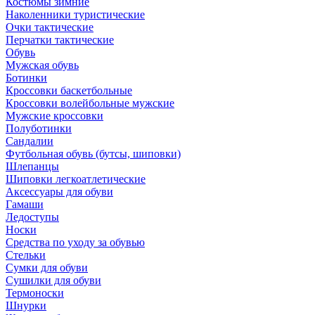
Костюмы зимние
Наколенники туристические
Очки тактические
Перчатки тактические
Обувь
Мужская обувь
Ботинки
Кроссовки баскетбольные
Кроссовки волейбольные мужские
Мужские кроссовки
Полуботинки
Сандалии
Футбольная обувь (бутсы, шиповки)
Шлепанцы
Шиповки легкоатлетические
Аксессуары для обуви
Гамаши
Ледоступы
Носки
Средства по уходу за обувью
Стельки
Сумки для обуви
Сушилки для обуви
Термоноски
Шнурки