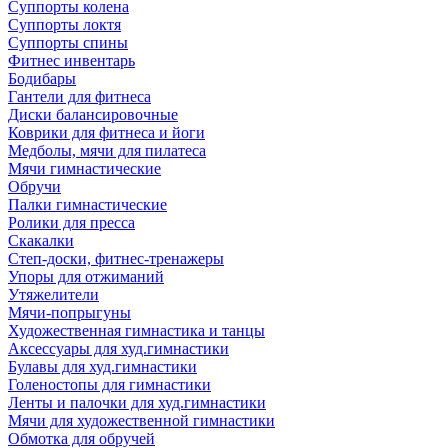
Суппорты колена
Суппорты локтя
Суппорты спины
Фитнес инвентарь
Бодибары
Гантели для фитнеса
Диски балансировочные
Коврики для фитнеса и йоги
Медболы, мячи для пилатеса
Мячи гимнастические
Обручи
Палки гимнастические
Ролики для пресса
Скакалки
Степ-доски, фитнес-тренажеры
Упоры для отжиманий
Утяжелители
Мячи-попрыгуны
Художественная гимнастика и танцы
Аксессуары для худ.гимнастики
Булавы для худ.гимнастики
Голеностопы для гимнастики
Ленты и палочки для худ.гимнастики
Мячи для художественной гимнастики
Обмотка для обручей