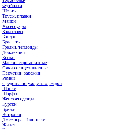
Термобелье
Футболки
Шорты
Трусы, плавки
Майки
Аксессуары
Балаклавы
Банданы
Браслеты
Грелки, теплоиды
Дождевики
Кепки
Маски ветрозащитные
Очки солнцезащитные
Перчатки, варежки
Ремни
Средства по уходу за одеждой
Шапки
Шарфы
Женская одежда
Куртки
Брюки
Ветровки
Джемпера, Толстовки
Жилеты