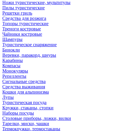
Ножи туристические, мультитулы
Пилы туристические
Решетки гриль
Средства для розжига
Топоры туристические
Треноги костровые
Чайники костровые
Шампуры
Туристическое снаряжение
Бинокли
Веревки, паракорд, шнуры
Карабины
Компасы
Монокуляры
Репелленты
Сигнальные средства
Средства выживания
Кошки для альпинизма
Лупы
Туристическая посуда
Кружки, стаканы, стопки
Наборы посуды
Столовые приборы, ложки, вилки
Тарелки, миски, чашки
Термокружки, термостаканы