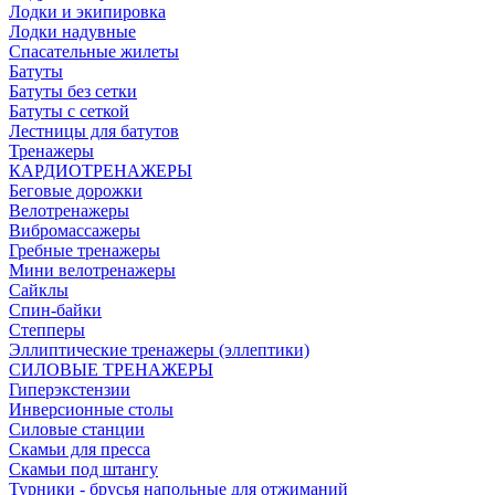
Лодки и экипировка
Лодки надувные
Спасательные жилеты
Батуты
Батуты без сетки
Батуты с сеткой
Лестницы для батутов
Тренажеры
КАРДИОТРЕНАЖЕРЫ
Беговые дорожки
Велотренажеры
Вибромассажеры
Гребные тренажеры
Мини велотренажеры
Сайклы
Спин-байки
Степперы
Эллиптические тренажеры (эллептики)
СИЛОВЫЕ ТРЕНАЖЕРЫ
Гиперэкстензии
Инверсионные столы
Силовые станции
Скамьи для пресса
Скамьи под штангу
Турники - брусья напольные для отжиманий