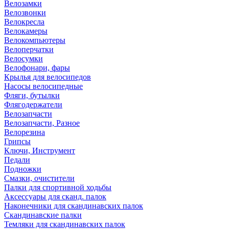
Велозамки
Велозвонки
Велокресла
Велокамеры
Велокомпьютеры
Велоперчатки
Велосумки
Велофонари, фары
Крылья для велосипедов
Насосы велосипедные
Фляги, бутылки
Флягодержатели
Велозапчасти
Велозапчасти, Разное
Велорезина
Грипсы
Ключи, Инструмент
Педали
Подножки
Смазки, очистители
Палки для спортивной ходьбы
Аксессуары для сканд. палок
Наконечники для скандинавских палок
Скандинавские палки
Темляки для скандинавских палок