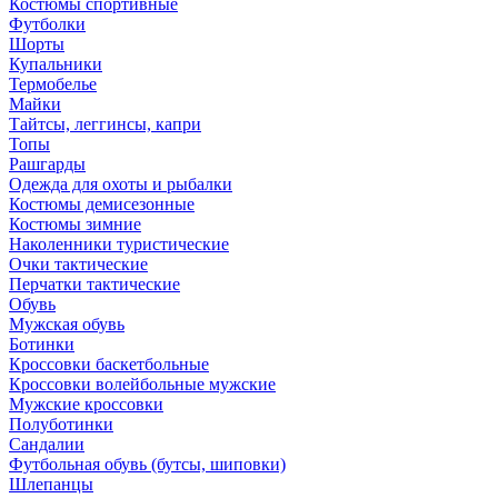
Костюмы спортивные
Футболки
Шорты
Купальники
Термобелье
Майки
Тайтсы, леггинсы, капри
Топы
Рашгарды
Одежда для охоты и рыбалки
Костюмы демисезонные
Костюмы зимние
Наколенники туристические
Очки тактические
Перчатки тактические
Обувь
Мужская обувь
Ботинки
Кроссовки баскетбольные
Кроссовки волейбольные мужские
Мужские кроссовки
Полуботинки
Сандалии
Футбольная обувь (бутсы, шиповки)
Шлепанцы