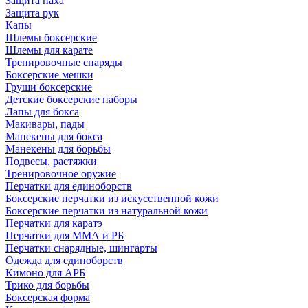
Защита паха
Защита рук
Капы
Шлемы боксерские
Шлемы для карате
Тренировочные снаряды
Боксерские мешки
Груши боксерские
Детские боксерские наборы
Лапы для бокса
Макивары, пады
Манекены для бокса
Манекены для борьбы
Подвесы, растяжки
Тренировочное оружие
Перчатки для единоборств
Боксерские перчатки из искусственной кожи
Боксерские перчатки из натуральной кожи
Перчатки для каратэ
Перчатки для ММА и РБ
Перчатки снарядные, шингарты
Одежда для единоборств
Кимоно для АРБ
Трико для борьбы
Боксерская форма