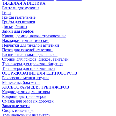
ТЯЖЕЛАЯ АТЛЕТИКА
Гантели для мужчин
Гири
Грифы гантельные
Грифы для штанги
Диски, блины
Замки для грифов
Крюки, ремни, лямки страховочные
Накладки гимнастические
Перчатки для тяжелой атлетики
Пояса для тяжелой атлетики
Расширители хвата для грифов
Стойки для грифов, дисков, гантелей
Тренажеры для прокачки бицепца
Тренажеры для прокачки шеи
ОБОРУДОВАНИЕ ДЛЯ ЕДИНОБОРСТВ
Боксерские мешки, груши
Манекены, боксмены
АКСЕССУАРЫ ДЛЯ ТРЕНАЖЕРОВ
Кардиодатчики, мониторы
Коврики для тренажеров
Смазка для беговых дорожек
Запасные части
Спорт. инвентарь
Тренировочный инвентарь