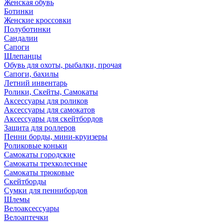
Женская обувь
Ботинки
Женские кроссовки
Полуботинки
Сандалии
Сапоги
Шлепанцы
Обувь для охоты, рыбалки, прочая
Сапоги, бахилы
Летний инвентарь
Ролики, Скейты, Самокаты
Аксессуары для роликов
Аксессуары для самокатов
Аксессуары для скейтбордов
Защита для роллеров
Пенни борды, мини-круизеры
Роликовые коньки
Самокаты городские
Самокаты трехколесные
Самокаты трюковые
Скейтборды
Сумки для пеннибордов
Шлемы
Велоаксессуары
Велоаптечки