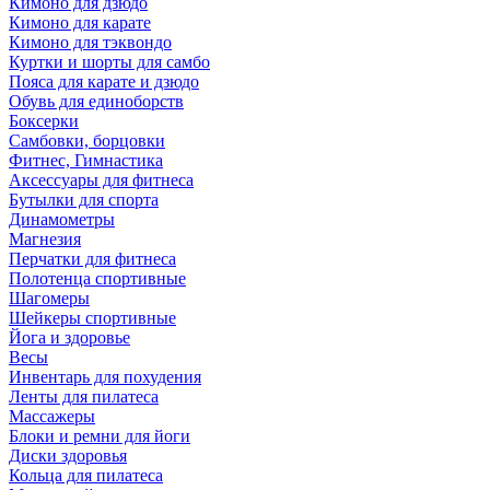
Кимоно для дзюдо
Кимоно для карате
Кимоно для тэквондо
Куртки и шорты для самбо
Пояса для карате и дзюдо
Обувь для единоборств
Боксерки
Самбовки, борцовки
Фитнес, Гимнастика
Аксессуары для фитнеса
Бутылки для спорта
Динамометры
Магнезия
Перчатки для фитнеса
Полотенца спортивные
Шагомеры
Шейкеры спортивные
Йога и здоровье
Весы
Инвентарь для похудения
Ленты для пилатеса
Массажеры
Блоки и ремни для йоги
Диски здоровья
Кольца для пилатеса