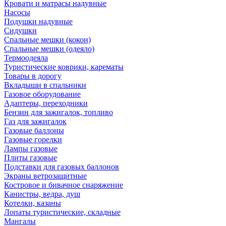
Кровати и матрасы надувные
Насосы
Подушки надувные
Сидушки
Спальные мешки (кокон)
Спальные мешки (одеяло)
Термоодеяла
Туристические коврики, карематы
Товары в дорогу
Вкладыши в спальники
Газовое оборудование
Адаптеры, переходники
Бензин для зажигалок, топливо
Газ для зажигалок
Газовые баллоны
Газовые горелки
Лампы газовые
Плиты газовые
Подставки для газовых баллонов
Экраны ветрозащитные
Костровое и бивачное снаряжение
Канистры, ведра, душ
Котелки, казаны
Лопаты туристические, складные
Мангалы