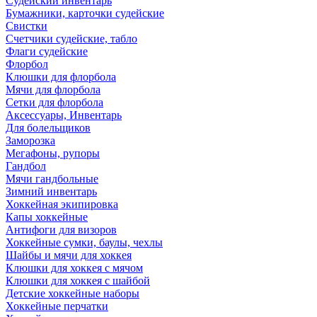
Судейский инвентарь
Бумажники, карточки судейские
Свистки
Счетчики судейские, табло
Флаги судейские
Флорбол
Клюшки для флорбола
Мячи для флорбола
Сетки для флорбола
Аксессуары, Инвентарь
Для болельщиков
Заморозка
Мегафоны, рупоры
Гандбол
Мячи гандбольные
Зимний инвентарь
Хоккейная экипировка
Капы хоккейные
Антифоги для визоров
Хоккейные сумки, баулы, чехлы
Шайбы и мячи для хоккея
Клюшки для хоккея с мячом
Клюшки для хоккея с шайбой
Детские хоккейные наборы
Хоккейные перчатки