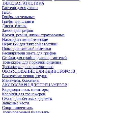
ТЯЖЕЛАЯ АТЛЕТИКА
Гантели для мужчин
Гири
Грифы гантельные
Грифы для штанги
Диски, блины
Замки для грифов
Крюки, ремни, лямки страховочные
Накладки гимнастические
Перчатки для тяжелой атлетики
Пояса для тяжелой атлетики
Расширители хвата для грифов
Стойки для грифов, дисков, гантелей
Тренажеры для прокачки бицепца
Тренажеры для прокачки шеи
ОБОРУДОВАНИЕ ДЛЯ ЕДИНОБОРСТВ
Боксерские мешки, груши
Манекены, боксмены
АКСЕССУАРЫ ДЛЯ ТРЕНАЖЕРОВ
Кардиодатчики, мониторы
Коврики для тренажеров
Смазка для беговых дорожек
Запасные части
Спорт. инвентарь
Тренировочный инвентарь