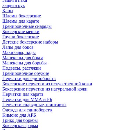
Защита паха
Защита рук
Капы
Шлемы боксерские
Шлемы для карате
Тренировочные снаряды
Боксерские мешки
Груши боксерские
Детские боксерские наборы
Лапы для бокса
Макивары, пады
Манекены для бокса
Манекены для борьбы
Подвесы, растяжки
Тренировочное оружие
Перчатки для единоборств
Боксерские перчатки из искусственной кожи
Боксерские перчатки из натуральной кожи
Перчатки для каратэ
Перчатки для ММА и РБ
Перчатки снарядные, шингарты
Одежда для единоборств
Кимоно для АРБ
Трико для борьбы
Боксерская форма