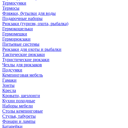
Термосумки
Термосы
Фляжки, бутылки для воды
Подарочные наборы
Рюкзаки (туризм, охота, рыбалка)
Гермокошельки
Гермомешки
Герморюкзаки
Питьевые системы
Рюкзаки для охоты и рыбалки
Тактические рюкзаки
Туристические рюкзаки
Чехлы для рюкзаков
Подсумки
Кемпинговая мебель
Гамаки
Зонты
Кресла
Кровати, шезлонги
Кухни походные
Наборы мебели
Столы кемпинговые
Стулья, табуреты
Фонари и лампы
Батарейки