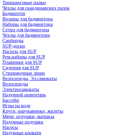
Треккинговые палки
Чехлы для скандинавских палок
Бадминтон
Воланы для бадминтона
Наборы для бадминтона
Сетки для бадминтона
Чехлы для бадминтона
Сапборды
SUP-доски
Насосы для SUP
Рем.наборы для SUP
Плавники для SUP
Сидения для SUP
Страховочные лиши
Велосипеды, Эл.самокаты
Велосипеды
Электросамокаты
Надувной инвентарь
Бассейн
Игры на воде
Круги, нарукавники, жилеты
Мячи, игрушки, матрасы
Надувные подушки
Насосы
Надувные кровати