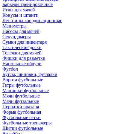
Барьеры тренировочные
Иглы для мячей
Конусы и штанги
Лестницы координационные
Манометры
Насосы для мячей
Секундомеры
Сумки для инвентаря
Тактические доски
Тележки для мячей
Фишки для разметки
Напольные обручи
Футбол
Бутсы, шиповки, футзалки
Ворота футбольные
Гетры футбольные
Манишки футбольные
Мячи футбольные
Мячи футзальные
Перчатки вратаря
Форма футбольная
Футбольные сетки
Футбольные тренажеры
Щитки футбольные
Волейбол