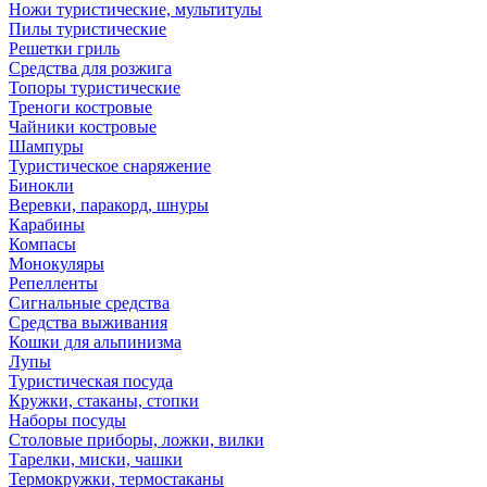
Ножи туристические, мультитулы
Пилы туристические
Решетки гриль
Средства для розжига
Топоры туристические
Треноги костровые
Чайники костровые
Шампуры
Туристическое снаряжение
Бинокли
Веревки, паракорд, шнуры
Карабины
Компасы
Монокуляры
Репелленты
Сигнальные средства
Средства выживания
Кошки для альпинизма
Лупы
Туристическая посуда
Кружки, стаканы, стопки
Наборы посуды
Столовые приборы, ложки, вилки
Тарелки, миски, чашки
Термокружки, термостаканы