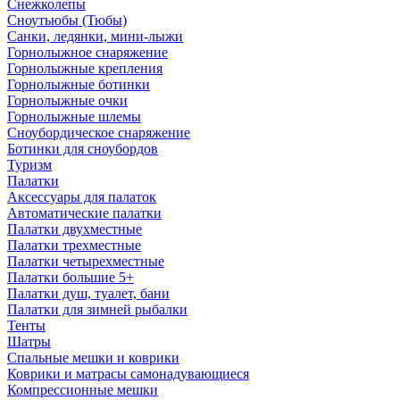
Снежколепы
Сноутьюбы (Тюбы)
Санки, ледянки, мини-лыжи
Горнолыжное снаряжение
Горнолыжные крепления
Горнолыжные ботинки
Горнолыжные очки
Горнолыжные шлемы
Сноубордическое снаряжение
Ботинки для сноубордов
Туризм
Палатки
Аксессуары для палаток
Автоматические палатки
Палатки двухместные
Палатки трехместные
Палатки четырехместные
Палатки большие 5+
Палатки душ, туалет, бани
Палатки для зимней рыбалки
Тенты
Шатры
Спальные мешки и коврики
Коврики и матрасы самонадувающиеся
Компрессионные мешки