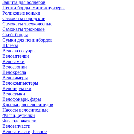
Защита для роллеров
Пенни борды, мини-круизеры
Роликовые коньки
Самокаты городские
Самокаты трехколесные
Самокаты трюковые
Скейтборды
Сумки для пеннибордов
Шлемы
Велоаксессуары
Велоаптечки
Велозамки
Велозвонки
Велокресла
Велокамеры
Велокомпьютеры
Велоперчатки
Велосумки
Велофонари, фары
Крылья для велосипедов
Насосы велосипедные
Фляги, бутылки
Флягодержатели
Велозапчасти
Велозапчасти, Разное