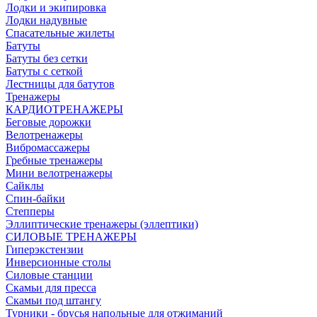
Лодки и экипировка
Лодки надувные
Спасательные жилеты
Батуты
Батуты без сетки
Батуты с сеткой
Лестницы для батутов
Тренажеры
КАРДИОТРЕНАЖЕРЫ
Беговые дорожки
Велотренажеры
Вибромассажеры
Гребные тренажеры
Мини велотренажеры
Сайклы
Спин-байки
Степперы
Эллиптические тренажеры (эллептики)
СИЛОВЫЕ ТРЕНАЖЕРЫ
Гиперэкстензии
Инверсионные столы
Силовые станции
Скамьи для пресса
Скамьи под штангу
Турники - брусья напольные для отжиманий