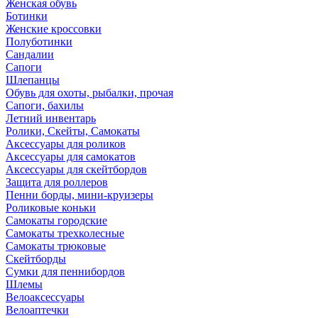
Женская обувь
Ботинки
Женские кроссовки
Полуботинки
Сандалии
Сапоги
Шлепанцы
Обувь для охоты, рыбалки, прочая
Сапоги, бахилы
Летний инвентарь
Ролики, Скейты, Самокаты
Аксессуары для роликов
Аксессуары для самокатов
Аксессуары для скейтбордов
Защита для роллеров
Пенни борды, мини-круизеры
Роликовые коньки
Самокаты городские
Самокаты трехколесные
Самокаты трюковые
Скейтборды
Сумки для пеннибордов
Шлемы
Велоаксессуары
Велоаптечки