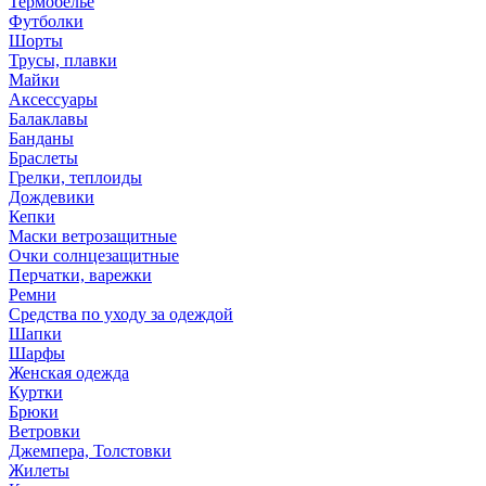
Термобелье
Футболки
Шорты
Трусы, плавки
Майки
Аксессуары
Балаклавы
Банданы
Браслеты
Грелки, теплоиды
Дождевики
Кепки
Маски ветрозащитные
Очки солнцезащитные
Перчатки, варежки
Ремни
Средства по уходу за одеждой
Шапки
Шарфы
Женская одежда
Куртки
Брюки
Ветровки
Джемпера, Толстовки
Жилеты