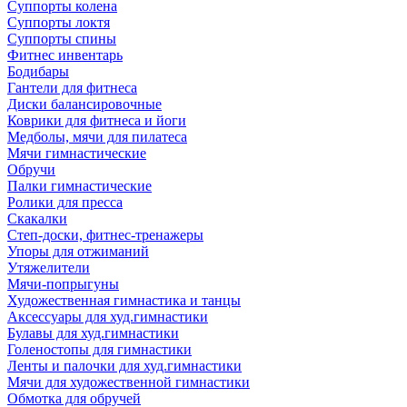
Суппорты колена
Суппорты локтя
Суппорты спины
Фитнес инвентарь
Бодибары
Гантели для фитнеса
Диски балансировочные
Коврики для фитнеса и йоги
Медболы, мячи для пилатеса
Мячи гимнастические
Обручи
Палки гимнастические
Ролики для пресса
Скакалки
Степ-доски, фитнес-тренажеры
Упоры для отжиманий
Утяжелители
Мячи-попрыгуны
Художественная гимнастика и танцы
Аксессуары для худ.гимнастики
Булавы для худ.гимнастики
Голеностопы для гимнастики
Ленты и палочки для худ.гимнастики
Мячи для художественной гимнастики
Обмотка для обручей