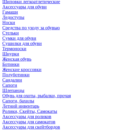
Шиповки легкоатлетические
Аксессуары для обуви
Гамаши
Ледоступы
Носки
Средства по уходу за обувью
Стельки
Сумки для обуви
Сушилки для обуви
Термоноски
Шнурки
Женская обувь
Ботинки
Женские кроссовки
Полуботинки
Сандалии
Сапоги
Шлепанцы
Обувь для охоты, рыбалки, прочая
Сапоги, бахилы
Летний инвентарь
Ролики, Скейты, Самокаты
Аксессуары для роликов
Аксессуары для самокатов
Аксессуары для скейтбордов