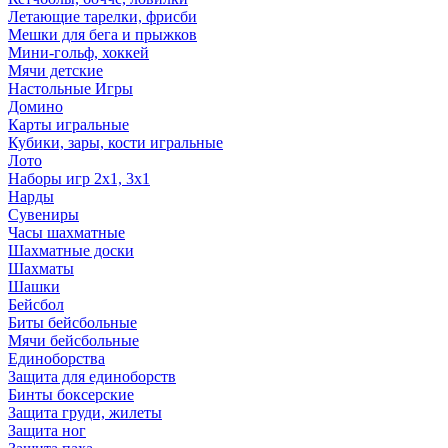
Летающие тарелки, фрисби
Мешки для бега и прыжков
Мини-гольф, хоккей
Мячи детские
Настольные Игры
Домино
Карты игральные
Кубики, зары, кости игральные
Лото
Наборы игр 2х1, 3х1
Нарды
Сувениры
Часы шахматные
Шахматные доски
Шахматы
Шашки
Бейсбол
Биты бейсбольные
Мячи бейсбольные
Единоборства
Защита для единоборств
Бинты боксерские
Защита груди, жилеты
Защита ног