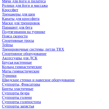
Мячи для йоги и пилатеса
Ролики для йоги и массажа
Кроссфит
Тренажеры для шеи
Канаты для кроссфита
Маски для тренировок
Парашют для бега
Подтягивания на турнике
Пояса скорости
Спортивные тросы
Тейпы
Тренировочные системы, петли TRX
Спортивное оборудование
Аксессуары для ДСК
Брусья настенные
Кольца гимнастические
Маты гимнастические
Турники
Шведские стенки и навесное оборудование
Суппорты, Фиксаторы
Бинты эластичные
Суппорты бедра
Суппорты голени
Суппорты голеностопа
Суппорты запястья