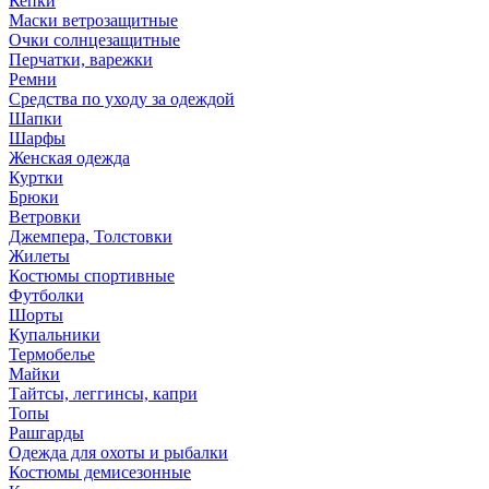
Кепки
Маски ветрозащитные
Очки солнцезащитные
Перчатки, варежки
Ремни
Средства по уходу за одеждой
Шапки
Шарфы
Женская одежда
Куртки
Брюки
Ветровки
Джемпера, Толстовки
Жилеты
Костюмы спортивные
Футболки
Шорты
Купальники
Термобелье
Майки
Тайтсы, леггинсы, капри
Топы
Рашгарды
Одежда для охоты и рыбалки
Костюмы демисезонные