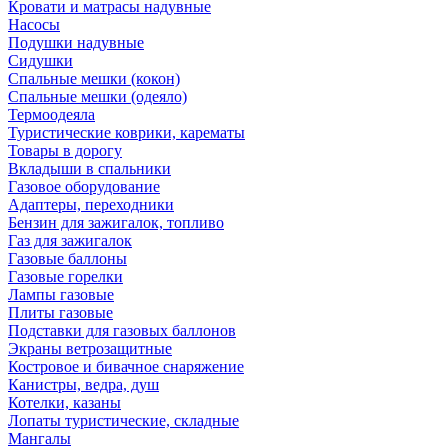
Кровати и матрасы надувные
Насосы
Подушки надувные
Сидушки
Спальные мешки (кокон)
Спальные мешки (одеяло)
Термоодеяла
Туристические коврики, карематы
Товары в дорогу
Вкладыши в спальники
Газовое оборудование
Адаптеры, переходники
Бензин для зажигалок, топливо
Газ для зажигалок
Газовые баллоны
Газовые горелки
Лампы газовые
Плиты газовые
Подставки для газовых баллонов
Экраны ветрозащитные
Костровое и бивачное снаряжение
Канистры, ведра, душ
Котелки, казаны
Лопаты туристические, складные
Мангалы