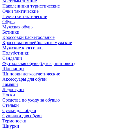
Костюмы зимние
Наколенники туристические
Очки тактические
Перчатки тактические
Обувь
Мужская обувь
Ботинки
Кроссовки баскетбольные
Кроссовки волейбольные мужские
Мужские кроссовки
Полуботинки
Сандалии
Футбольная обувь (бутсы, шиповки)
Шлепанцы
Шиповки легкоатлетические
Аксессуары для обуви
Гамаши
Ледоступы
Носки
Средства по уходу за обувью
Стельки
Сумки для обуви
Сушилки для обуви
Термоноски
Шнурки