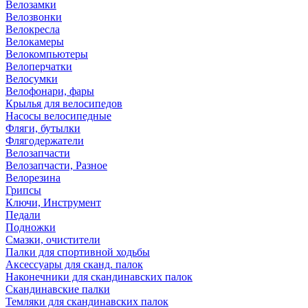
Велозамки
Велозвонки
Велокресла
Велокамеры
Велокомпьютеры
Велоперчатки
Велосумки
Велофонари, фары
Крылья для велосипедов
Насосы велосипедные
Фляги, бутылки
Флягодержатели
Велозапчасти
Велозапчасти, Разное
Велорезина
Грипсы
Ключи, Инструмент
Педали
Подножки
Смазки, очистители
Палки для спортивной ходьбы
Аксессуары для сканд. палок
Наконечники для скандинавских палок
Скандинавские палки
Темляки для скандинавских палок