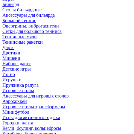
Бильярд
Столы бильярдные
Аксессуары для бильярда
Большой теннис
Овергрипы, виброгасители
Сетки для большого тенниса
Теннисные мячи
Теннисные ракетки
Дартс
Дротики
Мишени
Наборы дартс
Детские игры
Йо-йо
Игрушки
Пружинка радуга
Игровые столы
Аксессуары для игровых столов
Аэрохоккей
Игровые столы трансформеры
Минифутбол
Игры для активного отдыха
Городки, лапта
Кегли, боулинг, кольцебросы
Кетчболы, бочче, ловилки