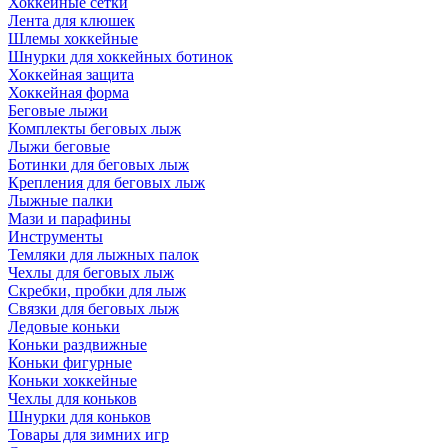
Хоккейные сетки
Лента для клюшек
Шлемы хоккейные
Шнурки для хоккейных ботинок
Хоккейная защита
Хоккейная форма
Беговые лыжи
Комплекты беговых лыж
Лыжи беговые
Ботинки для беговых лыж
Крепления для беговых лыж
Лыжные палки
Мази и парафины
Инструменты
Темляки для лыжных палок
Чехлы для беговых лыж
Скребки, пробки для лыж
Связки для беговых лыж
Ледовые коньки
Коньки раздвижные
Коньки фигурные
Коньки хоккейные
Чехлы для коньков
Шнурки для коньков
Товары для зимних игр