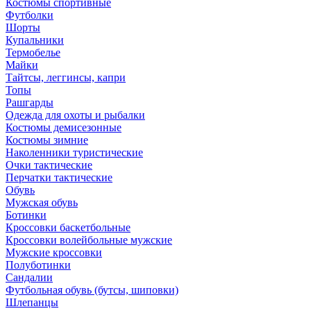
Костюмы спортивные
Футболки
Шорты
Купальники
Термобелье
Майки
Тайтсы, леггинсы, капри
Топы
Рашгарды
Одежда для охоты и рыбалки
Костюмы демисезонные
Костюмы зимние
Наколенники туристические
Очки тактические
Перчатки тактические
Обувь
Мужская обувь
Ботинки
Кроссовки баскетбольные
Кроссовки волейбольные мужские
Мужские кроссовки
Полуботинки
Сандалии
Футбольная обувь (бутсы, шиповки)
Шлепанцы