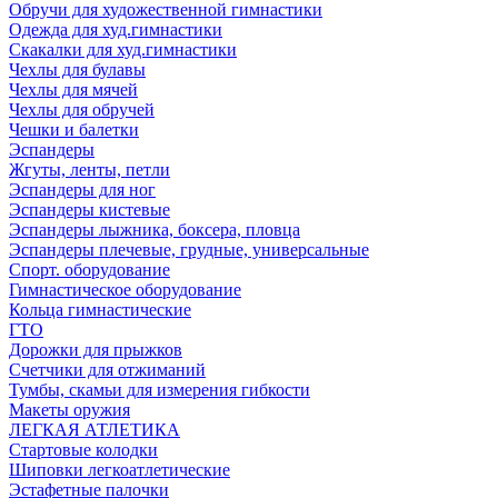
Обручи для художественной гимнастики
Одежда для худ.гимнастики
Скакалки для худ.гимнастики
Чехлы для булавы
Чехлы для мячей
Чехлы для обручей
Чешки и балетки
Эспандеры
Жгуты, ленты, петли
Эспандеры для ног
Эспандеры кистевые
Эспандеры лыжника, боксера, пловца
Эспандеры плечевые, грудные, универсальные
Спорт. оборудование
Гимнастическое оборудование
Кольца гимнастические
ГТО
Дорожки для прыжков
Счетчики для отжиманий
Тумбы, скамьи для измерения гибкости
Макеты оружия
ЛЕГКАЯ АТЛЕТИКА
Стартовые колодки
Шиповки легкоатлетические
Эстафетные палочки