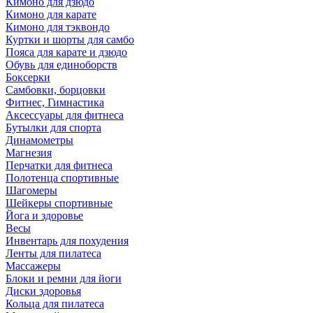
Кимоно для дзюдо
Кимоно для карате
Кимоно для тэквондо
Куртки и шорты для самбо
Пояса для карате и дзюдо
Обувь для единоборств
Боксерки
Самбовки, борцовки
Фитнес, Гимнастика
Аксессуары для фитнеса
Бутылки для спорта
Динамометры
Магнезия
Перчатки для фитнеса
Полотенца спортивные
Шагомеры
Шейкеры спортивные
Йога и здоровье
Весы
Инвентарь для похудения
Ленты для пилатеса
Массажеры
Блоки и ремни для йоги
Диски здоровья
Кольца для пилатеса