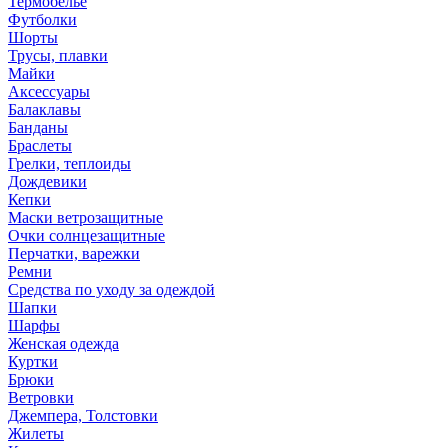
Термобелье
Футболки
Шорты
Трусы, плавки
Майки
Аксессуары
Балаклавы
Банданы
Браслеты
Грелки, теплоиды
Дождевики
Кепки
Маски ветрозащитные
Очки солнцезащитные
Перчатки, варежки
Ремни
Средства по уходу за одеждой
Шапки
Шарфы
Женская одежда
Куртки
Брюки
Ветровки
Джемпера, Толстовки
Жилеты