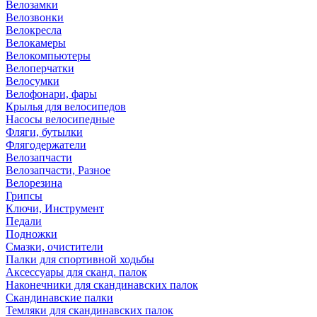
Велозамки
Велозвонки
Велокресла
Велокамеры
Велокомпьютеры
Велоперчатки
Велосумки
Велофонари, фары
Крылья для велосипедов
Насосы велосипедные
Фляги, бутылки
Флягодержатели
Велозапчасти
Велозапчасти, Разное
Велорезина
Грипсы
Ключи, Инструмент
Педали
Подножки
Смазки, очистители
Палки для спортивной ходьбы
Аксессуары для сканд. палок
Наконечники для скандинавских палок
Скандинавские палки
Темляки для скандинавских палок