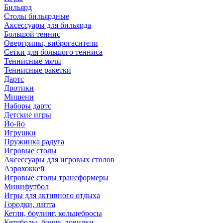
Бильярд
Столы бильярдные
Аксессуары для бильярда
Большой теннис
Овергрипы, виброгасители
Сетки для большого тенниса
Теннисные мячи
Теннисные ракетки
Дартс
Дротики
Мишени
Наборы дартс
Детские игры
Йо-йо
Игрушки
Пружинка радуга
Игровые столы
Аксессуары для игровых столов
Аэрохоккей
Игровые столы трансформеры
Минифутбол
Игры для активного отдыха
Городки, лапта
Кегли, боулинг, кольцебросы
Кетчболы, бочче, ловилки