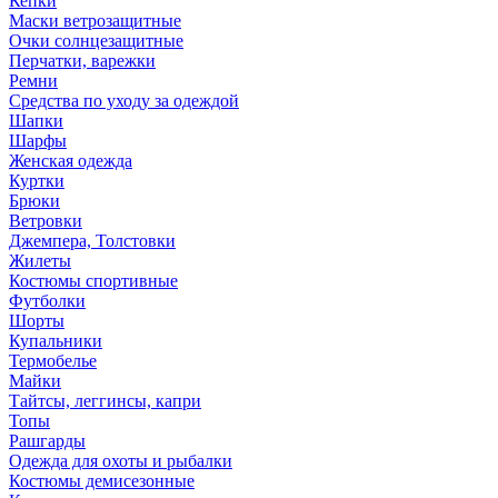
Кепки
Маски ветрозащитные
Очки солнцезащитные
Перчатки, варежки
Ремни
Средства по уходу за одеждой
Шапки
Шарфы
Женская одежда
Куртки
Брюки
Ветровки
Джемпера, Толстовки
Жилеты
Костюмы спортивные
Футболки
Шорты
Купальники
Термобелье
Майки
Тайтсы, леггинсы, капри
Топы
Рашгарды
Одежда для охоты и рыбалки
Костюмы демисезонные