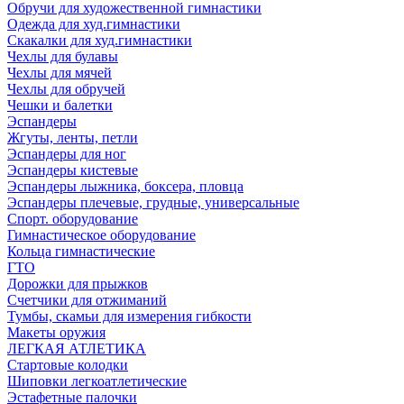
Обручи для художественной гимнастики
Одежда для худ.гимнастики
Скакалки для худ.гимнастики
Чехлы для булавы
Чехлы для мячей
Чехлы для обручей
Чешки и балетки
Эспандеры
Жгуты, ленты, петли
Эспандеры для ног
Эспандеры кистевые
Эспандеры лыжника, боксера, пловца
Эспандеры плечевые, грудные, универсальные
Спорт. оборудование
Гимнастическое оборудование
Кольца гимнастические
ГТО
Дорожки для прыжков
Счетчики для отжиманий
Тумбы, скамьи для измерения гибкости
Макеты оружия
ЛЕГКАЯ АТЛЕТИКА
Стартовые колодки
Шиповки легкоатлетические
Эстафетные палочки