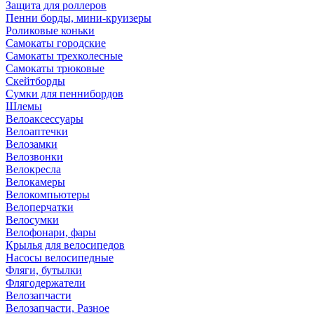
Защита для роллеров
Пенни борды, мини-круизеры
Роликовые коньки
Самокаты городские
Самокаты трехколесные
Самокаты трюковые
Скейтборды
Сумки для пеннибордов
Шлемы
Велоаксессуары
Велоаптечки
Велозамки
Велозвонки
Велокресла
Велокамеры
Велокомпьютеры
Велоперчатки
Велосумки
Велофонари, фары
Крылья для велосипедов
Насосы велосипедные
Фляги, бутылки
Флягодержатели
Велозапчасти
Велозапчасти, Разное