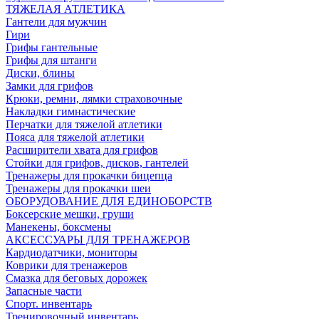
ТЯЖЕЛАЯ АТЛЕТИКА
Гантели для мужчин
Гири
Грифы гантельные
Грифы для штанги
Диски, блины
Замки для грифов
Крюки, ремни, лямки страховочные
Накладки гимнастические
Перчатки для тяжелой атлетики
Пояса для тяжелой атлетики
Расширители хвата для грифов
Стойки для грифов, дисков, гантелей
Тренажеры для прокачки бицепца
Тренажеры для прокачки шеи
ОБОРУДОВАНИЕ ДЛЯ ЕДИНОБОРСТВ
Боксерские мешки, груши
Манекены, боксмены
АКСЕССУАРЫ ДЛЯ ТРЕНАЖЕРОВ
Кардиодатчики, мониторы
Коврики для тренажеров
Смазка для беговых дорожек
Запасные части
Спорт. инвентарь
Тренировочный инвентарь