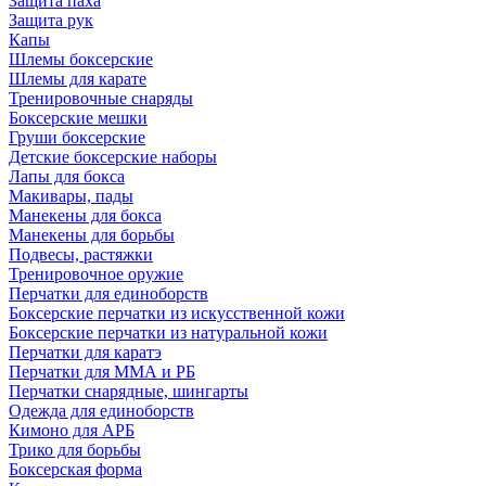
Защита паха
Защита рук
Капы
Шлемы боксерские
Шлемы для карате
Тренировочные снаряды
Боксерские мешки
Груши боксерские
Детские боксерские наборы
Лапы для бокса
Макивары, пады
Манекены для бокса
Манекены для борьбы
Подвесы, растяжки
Тренировочное оружие
Перчатки для единоборств
Боксерские перчатки из искусственной кожи
Боксерские перчатки из натуральной кожи
Перчатки для каратэ
Перчатки для ММА и РБ
Перчатки снарядные, шингарты
Одежда для единоборств
Кимоно для АРБ
Трико для борьбы
Боксерская форма