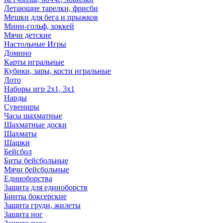
Летающие тарелки, фрисби
Мешки для бега и прыжков
Мини-гольф, хоккей
Мячи детские
Настольные Игры
Домино
Карты игральные
Кубики, зары, кости игральные
Лото
Наборы игр 2х1, 3х1
Нарды
Сувениры
Часы шахматные
Шахматные доски
Шахматы
Шашки
Бейсбол
Биты бейсбольные
Мячи бейсбольные
Единоборства
Защита для единоборств
Бинты боксерские
Защита груди, жилеты
Защита ног