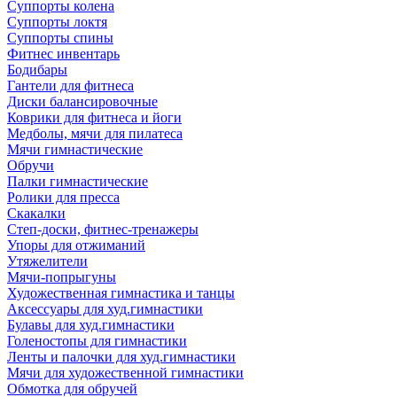
Суппорты колена
Суппорты локтя
Суппорты спины
Фитнес инвентарь
Бодибары
Гантели для фитнеса
Диски балансировочные
Коврики для фитнеса и йоги
Медболы, мячи для пилатеса
Мячи гимнастические
Обручи
Палки гимнастические
Ролики для пресса
Скакалки
Степ-доски, фитнес-тренажеры
Упоры для отжиманий
Утяжелители
Мячи-попрыгуны
Художественная гимнастика и танцы
Аксессуары для худ.гимнастики
Булавы для худ.гимнастики
Голеностопы для гимнастики
Ленты и палочки для худ.гимнастики
Мячи для художественной гимнастики
Обмотка для обручей