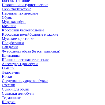
Костюмы зимние
Наколенники туристические
Очки тактические
Перчатки тактические
Обувь
Мужская обувь
Ботинки
Кроссовки баскетбольные
Кроссовки волейбольные мужские
Мужские кроссовки
Полуботинки
Сандалии
Футбольная обувь (бутсы, шиповки)
Шлепанцы
Шиповки легкоатлетические
Аксессуары для обуви
Гамаши
Ледоступы
Носки
Средства по уходу за обувью
Стельки
Сумки для обуви
Сушилки для обуви
Термоноски
Шнурки