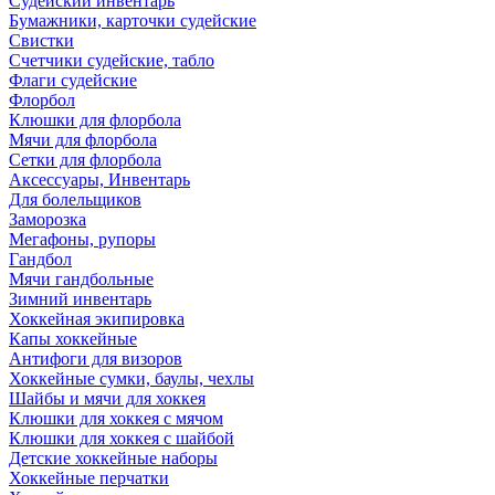
Судейский инвентарь
Бумажники, карточки судейские
Свистки
Счетчики судейские, табло
Флаги судейские
Флорбол
Клюшки для флорбола
Мячи для флорбола
Сетки для флорбола
Аксессуары, Инвентарь
Для болельщиков
Заморозка
Мегафоны, рупоры
Гандбол
Мячи гандбольные
Зимний инвентарь
Хоккейная экипировка
Капы хоккейные
Антифоги для визоров
Хоккейные сумки, баулы, чехлы
Шайбы и мячи для хоккея
Клюшки для хоккея с мячом
Клюшки для хоккея с шайбой
Детские хоккейные наборы
Хоккейные перчатки