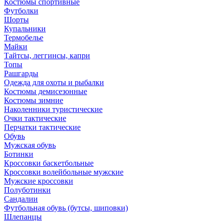
Костюмы спортивные
Футболки
Шорты
Купальники
Термобелье
Майки
Тайтсы, леггинсы, капри
Топы
Рашгарды
Одежда для охоты и рыбалки
Костюмы демисезонные
Костюмы зимние
Наколенники туристические
Очки тактические
Перчатки тактические
Обувь
Мужская обувь
Ботинки
Кроссовки баскетбольные
Кроссовки волейбольные мужские
Мужские кроссовки
Полуботинки
Сандалии
Футбольная обувь (бутсы, шиповки)
Шлепанцы