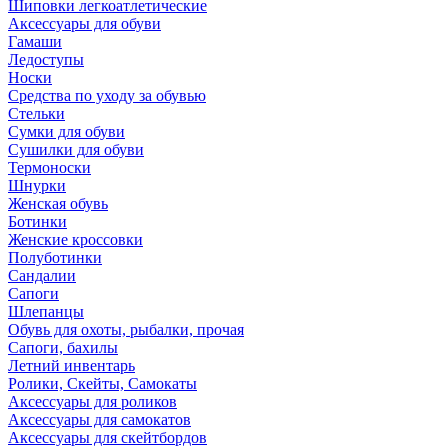
Шиповки легкоатлетические
Аксессуары для обуви
Гамаши
Ледоступы
Носки
Средства по уходу за обувью
Стельки
Сумки для обуви
Сушилки для обуви
Термоноски
Шнурки
Женская обувь
Ботинки
Женские кроссовки
Полуботинки
Сандалии
Сапоги
Шлепанцы
Обувь для охоты, рыбалки, прочая
Сапоги, бахилы
Летний инвентарь
Ролики, Скейты, Самокаты
Аксессуары для роликов
Аксессуары для самокатов
Аксессуары для скейтбордов