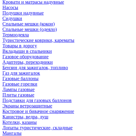
Кровати и матрасы надувные
Насосы
Подушки надувные
Сидушки
Спальные мешки (кокон)
Спальные мешки (одеяло)
Термоодеяла
Туристические коврики, карематы
Товары в дорогу
Вкладыши в спальники
Газовое оборудование
Адаптеры, переходники
Бензин для зажигалок, топливо
Газ для зажигалок
Газовые баллоны
Газовые горелки
Лампы газовые
Плиты газовые
Подставки для газовых баллонов
Экраны ветрозащитные
Костровое и бивачное снаряжение
Канистры, ведра, душ
Котелки, казаны
Лопаты туристические, складные
Мангалы