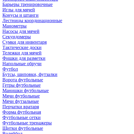
Барьеры тренировочные
Иглы для мячей
Конусы и штанги
Лестницы координационные
Манометры
Насосы для мячей
Секундомеры
Сумки для инвентаря
Тактические доски
Тележки для мячей
Фишки для разметки
Напольные обручи
Футбол
Бутсы, шиповки, футзалки
Ворота футбольные
Гетры футбольные
Манишки футбольные
Мячи футбольные
Мячи футзальные
Перчатки вратаря
Форма футбольная
Футбольные сетки
Футбольные тренажеры
Щитки футбольные
Волейбол