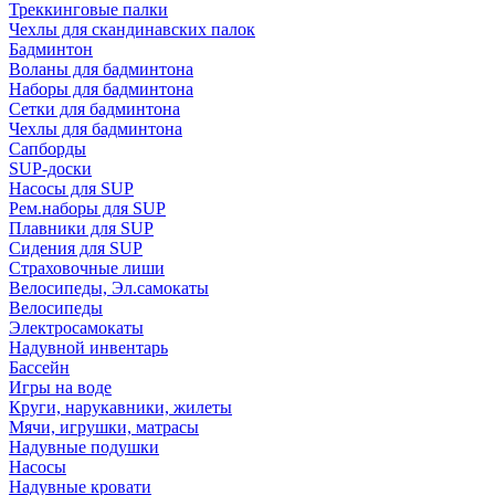
Треккинговые палки
Чехлы для скандинавских палок
Бадминтон
Воланы для бадминтона
Наборы для бадминтона
Сетки для бадминтона
Чехлы для бадминтона
Сапборды
SUP-доски
Насосы для SUP
Рем.наборы для SUP
Плавники для SUP
Сидения для SUP
Страховочные лиши
Велосипеды, Эл.самокаты
Велосипеды
Электросамокаты
Надувной инвентарь
Бассейн
Игры на воде
Круги, нарукавники, жилеты
Мячи, игрушки, матрасы
Надувные подушки
Насосы
Надувные кровати