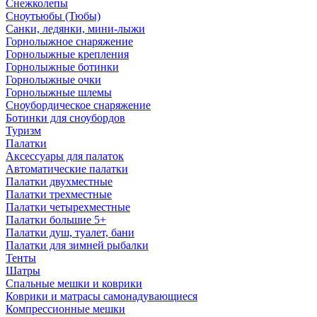
Снежколепы
Сноутьюбы (Тюбы)
Санки, ледянки, мини-лыжи
Горнолыжное снаряжение
Горнолыжные крепления
Горнолыжные ботинки
Горнолыжные очки
Горнолыжные шлемы
Сноубордическое снаряжение
Ботинки для сноубордов
Туризм
Палатки
Аксессуары для палаток
Автоматические палатки
Палатки двухместные
Палатки трехместные
Палатки четырехместные
Палатки большие 5+
Палатки душ, туалет, бани
Палатки для зимней рыбалки
Тенты
Шатры
Спальные мешки и коврики
Коврики и матрасы самонадувающиеся
Компрессионные мешки