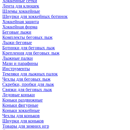
Хоккейные сетки
Лента для клюшек
Шлемы хоккейные
Шнурки для хоккейных ботинок
Хоккейная защита
Хоккейная форма
Беговые лыжи
Комплекты беговых лыж
Лыжи беговые
Ботинки для беговых лыж
Крепления для беговых лыж
Лыжные палки
Мази и парафины
Инструменты
Темляки для лыжных палок
Чехлы для беговых лыж
Скребки, пробки для лыж
Связки для беговых лыж
Ледовые коньки
Коньки раздвижные
Коньки фигурные
Коньки хоккейные
Чехлы для коньков
Шнурки для коньков
Товары для зимних игр