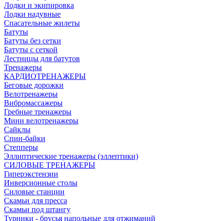
Лодки и экипировка
Лодки надувные
Спасательные жилеты
Батуты
Батуты без сетки
Батуты с сеткой
Лестницы для батутов
Тренажеры
КАРДИОТРЕНАЖЕРЫ
Беговые дорожки
Велотренажеры
Вибромассажеры
Гребные тренажеры
Мини велотренажеры
Сайклы
Спин-байки
Степперы
Эллиптические тренажеры (эллептики)
СИЛОВЫЕ ТРЕНАЖЕРЫ
Гиперэкстензии
Инверсионные столы
Силовые станции
Скамьи для пресса
Скамьи под штангу
Турники - брусья напольные для отжиманий