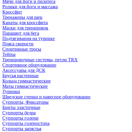
Мячи для йоги и пилатеса
Ролики для йоги и массажа
Кроссфит
Тренажеры для шеи
Канаты для кроссфита
Маски для тренировок
Парашют для бега
Подтягивания на турнике
Пояса скорости
Спортивные тросы
Тейпы
Тренировочные системы, петли TRX
Спортивное оборудование
Аксессуары для ДСК
Брусья настенные
Кольца гимнастические
Маты гимнастические
Турники
Шведские стенки и навесное оборудование
Суппорты, Фиксаторы
Бинты эластичные
Суппорты бедра
Суппорты голени
Суппорты голеностопа
Суппорты запястья