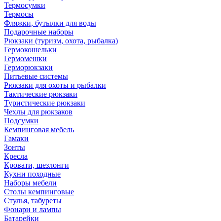
Термосумки
Термосы
Фляжки, бутылки для воды
Подарочные наборы
Рюкзаки (туризм, охота, рыбалка)
Гермокошельки
Гермомешки
Герморюкзаки
Питьевые системы
Рюкзаки для охоты и рыбалки
Тактические рюкзаки
Туристические рюкзаки
Чехлы для рюкзаков
Подсумки
Кемпинговая мебель
Гамаки
Зонты
Кресла
Кровати, шезлонги
Кухни походные
Наборы мебели
Столы кемпинговые
Стулья, табуреты
Фонари и лампы
Батарейки