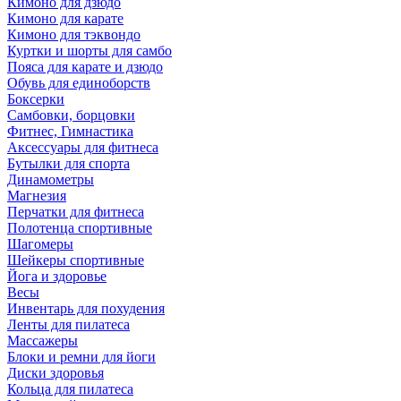
Кимоно для дзюдо
Кимоно для карате
Кимоно для тэквондо
Куртки и шорты для самбо
Пояса для карате и дзюдо
Обувь для единоборств
Боксерки
Самбовки, борцовки
Фитнес, Гимнастика
Аксессуары для фитнеса
Бутылки для спорта
Динамометры
Магнезия
Перчатки для фитнеса
Полотенца спортивные
Шагомеры
Шейкеры спортивные
Йога и здоровье
Весы
Инвентарь для похудения
Ленты для пилатеса
Массажеры
Блоки и ремни для йоги
Диски здоровья
Кольца для пилатеса