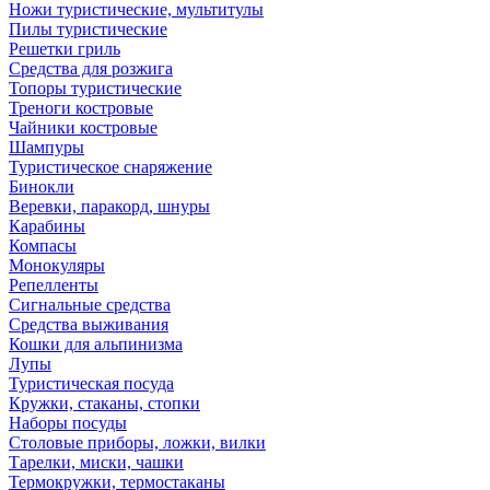
Ножи туристические, мультитулы
Пилы туристические
Решетки гриль
Средства для розжига
Топоры туристические
Треноги костровые
Чайники костровые
Шампуры
Туристическое снаряжение
Бинокли
Веревки, паракорд, шнуры
Карабины
Компасы
Монокуляры
Репелленты
Сигнальные средства
Средства выживания
Кошки для альпинизма
Лупы
Туристическая посуда
Кружки, стаканы, стопки
Наборы посуды
Столовые приборы, ложки, вилки
Тарелки, миски, чашки
Термокружки, термостаканы