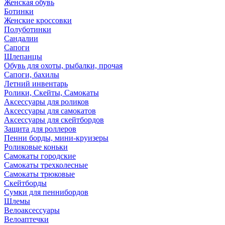
Женская обувь
Ботинки
Женские кроссовки
Полуботинки
Сандалии
Сапоги
Шлепанцы
Обувь для охоты, рыбалки, прочая
Сапоги, бахилы
Летний инвентарь
Ролики, Скейты, Самокаты
Аксессуары для роликов
Аксессуары для самокатов
Аксессуары для скейтбордов
Защита для роллеров
Пенни борды, мини-круизеры
Роликовые коньки
Самокаты городские
Самокаты трехколесные
Самокаты трюковые
Скейтборды
Сумки для пеннибордов
Шлемы
Велоаксессуары
Велоаптечки