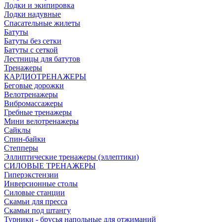
Лодки и экипировка
Лодки надувные
Спасательные жилеты
Батуты
Батуты без сетки
Батуты с сеткой
Лестницы для батутов
Тренажеры
КАРДИОТРЕНАЖЕРЫ
Беговые дорожки
Велотренажеры
Вибромассажеры
Гребные тренажеры
Мини велотренажеры
Сайклы
Спин-байки
Степперы
Эллиптические тренажеры (эллептики)
СИЛОВЫЕ ТРЕНАЖЕРЫ
Гиперэкстензии
Инверсионные столы
Силовые станции
Скамьи для пресса
Скамьи под штангу
Турники - брусья напольные для отжиманий