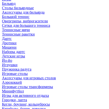
Бильярд
Столы бильярдные
Аксессуары для бильярда
Большой теннис
Овергрипы, виброгасители
Сетки для большого тенниса
Теннисные мячи
Теннисные ракетки
Дартс
Дротики
Мишени
Наборы дартс
Детские игры
Йо-йо
Игрушки
Пружинка радуга
Игровые столы
Аксессуары для игровых столов
Аэрохоккей
Игровые столы трансформеры
Минифутбол
Игры для активного отдыха
Городки, лапта
Кегли, боулинг, кольцебросы
Кетчболы, бочче, ловилки