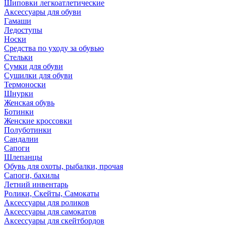
Шиповки легкоатлетические
Аксессуары для обуви
Гамаши
Ледоступы
Носки
Средства по уходу за обувью
Стельки
Сумки для обуви
Сушилки для обуви
Термоноски
Шнурки
Женская обувь
Ботинки
Женские кроссовки
Полуботинки
Сандалии
Сапоги
Шлепанцы
Обувь для охоты, рыбалки, прочая
Сапоги, бахилы
Летний инвентарь
Ролики, Скейты, Самокаты
Аксессуары для роликов
Аксессуары для самокатов
Аксессуары для скейтбордов