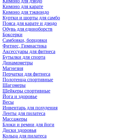
Кимоно для дзюдо
Кимоно для карате
Кимоно для тэквондо
Куртки и шорты для самбо
Пояса для карате и дзюдо
Обувь для единоборств
Боксерки
Самбовки, борцовки
Фитнес, Гимнастика
Аксессуары для фитнеса
Бутылки для спорта
Динамометры
Магнезия
Перчатки для фитнеса
Полотенца спортивные
Шагомеры
Шейкеры спортивные
Йога и здоровье
Весы
Инвентарь для похудения
Ленты для пилатеса
Массажеры
Блоки и ремни для йоги
Диски здоровья
Кольца для пилатеса