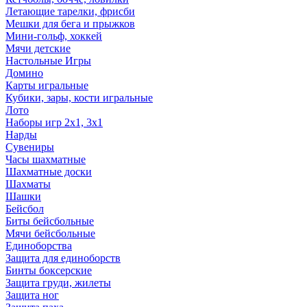
Летающие тарелки, фрисби
Мешки для бега и прыжков
Мини-гольф, хоккей
Мячи детские
Настольные Игры
Домино
Карты игральные
Кубики, зары, кости игральные
Лото
Наборы игр 2х1, 3х1
Нарды
Сувениры
Часы шахматные
Шахматные доски
Шахматы
Шашки
Бейсбол
Биты бейсбольные
Мячи бейсбольные
Единоборства
Защита для единоборств
Бинты боксерские
Защита груди, жилеты
Защита ног