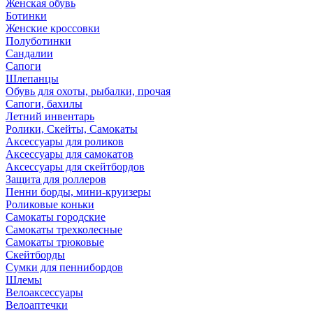
Женская обувь
Ботинки
Женские кроссовки
Полуботинки
Сандалии
Сапоги
Шлепанцы
Обувь для охоты, рыбалки, прочая
Сапоги, бахилы
Летний инвентарь
Ролики, Скейты, Самокаты
Аксессуары для роликов
Аксессуары для самокатов
Аксессуары для скейтбордов
Защита для роллеров
Пенни борды, мини-круизеры
Роликовые коньки
Самокаты городские
Самокаты трехколесные
Самокаты трюковые
Скейтборды
Сумки для пеннибордов
Шлемы
Велоаксессуары
Велоаптечки