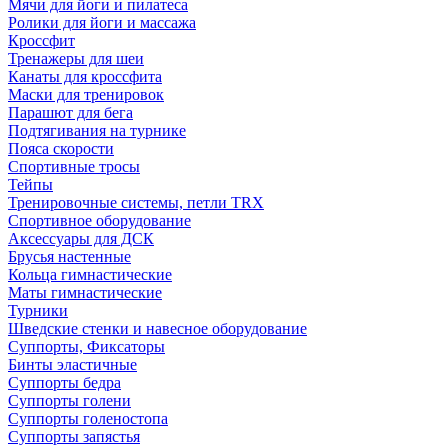
Мячи для йоги и пилатеса
Ролики для йоги и массажа
Кроссфит
Тренажеры для шеи
Канаты для кроссфита
Маски для тренировок
Парашют для бега
Подтягивания на турнике
Пояса скорости
Спортивные тросы
Тейпы
Тренировочные системы, петли TRX
Спортивное оборудование
Аксессуары для ДСК
Брусья настенные
Кольца гимнастические
Маты гимнастические
Турники
Шведские стенки и навесное оборудование
Суппорты, Фиксаторы
Бинты эластичные
Суппорты бедра
Суппорты голени
Суппорты голеностопа
Суппорты запястья