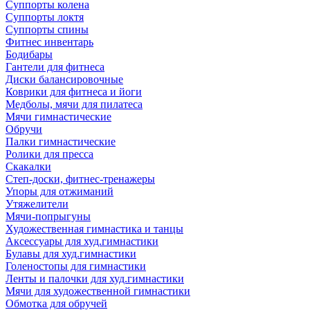
Суппорты колена
Суппорты локтя
Суппорты спины
Фитнес инвентарь
Бодибары
Гантели для фитнеса
Диски балансировочные
Коврики для фитнеса и йоги
Медболы, мячи для пилатеса
Мячи гимнастические
Обручи
Палки гимнастические
Ролики для пресса
Скакалки
Степ-доски, фитнес-тренажеры
Упоры для отжиманий
Утяжелители
Мячи-попрыгуны
Художественная гимнастика и танцы
Аксессуары для худ.гимнастики
Булавы для худ.гимнастики
Голеностопы для гимнастики
Ленты и палочки для худ.гимнастики
Мячи для художественной гимнастики
Обмотка для обручей