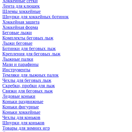
Хоккейные сетки
Лента для клюшек
Шлемы хоккейные
Шнурки для хоккейных ботинок
Хоккейная защита
Хоккейная форма
Беговые лыжи
Комплекты беговых лыж
Лыжи беговые
Ботинки для беговых лыж
Крепления для беговых лыж
Лыжные палки
Мази и парафины
Инструменты
Темляки для лыжных палок
Чехлы для беговых лыж
Скребки, пробки для лыж
Связки для беговых лыж
Ледовые коньки
Коньки раздвижные
Коньки фигурные
Коньки хоккейные
Чехлы для коньков
Шнурки для коньков
Товары для зимних игр