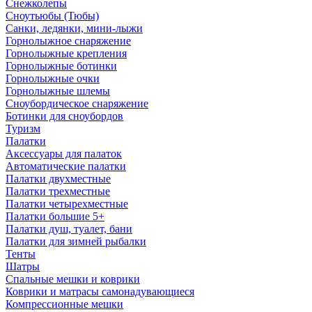
Снежколепы
Сноутьюбы (Тюбы)
Санки, ледянки, мини-лыжи
Горнолыжное снаряжение
Горнолыжные крепления
Горнолыжные ботинки
Горнолыжные очки
Горнолыжные шлемы
Сноубордическое снаряжение
Ботинки для сноубордов
Туризм
Палатки
Аксессуары для палаток
Автоматические палатки
Палатки двухместные
Палатки трехместные
Палатки четырехместные
Палатки большие 5+
Палатки душ, туалет, бани
Палатки для зимней рыбалки
Тенты
Шатры
Спальные мешки и коврики
Коврики и матрасы самонадувающиеся
Компрессионные мешки