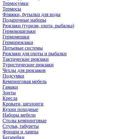
Термосумки
Термосы
Фляжки, бутылки для воды
Подарочные наборы
Рюкзаки (туризм, охота, рыбалка)
Гермокошельки
Гермомешки
Герморюкзаки
Питьевые системы
Рюкзаки для охоты и рыбалки
Тактические рюкзаки
Туристические рюкзаки
Чехлы для рюкзаков
Подсумки
Кемпинговая мебель
Гамаки
Зонты
Кресла
Кровати, шезлонги
Кухни походные
Наборы мебели
Столы кемпинговые
Стулья, табуреты
Фонари и лампы
Батарейки