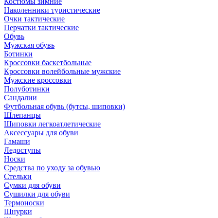
Костюмы зимние
Наколенники туристические
Очки тактические
Перчатки тактические
Обувь
Мужская обувь
Ботинки
Кроссовки баскетбольные
Кроссовки волейбольные мужские
Мужские кроссовки
Полуботинки
Сандалии
Футбольная обувь (бутсы, шиповки)
Шлепанцы
Шиповки легкоатлетические
Аксессуары для обуви
Гамаши
Ледоступы
Носки
Средства по уходу за обувью
Стельки
Сумки для обуви
Сушилки для обуви
Термоноски
Шнурки