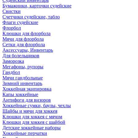
Судейский инвентарь
Бумажники, карточки судейские
Свистки
Счетчики судейские, табло
Флаги судейские
Флорбол
Клюшки для флорбола
Мячи для флорбола
Сетки для флорбола
Аксессуары, Инвентарь
Для болельщиков
Заморозка
Мегафоны, рупоры
Гандбол
Мячи гандбольные
Зимний инвентарь
Хоккейная экипировка
Капы хоккейные
Антифоги для визоров
Хоккейные сумки, баулы, чехлы
Шайбы и мячи для хоккея
Клюшки для хоккея с мячом
Клюшки для хоккея с шайбой
Детские хоккейные наборы
Хоккейные перчатки