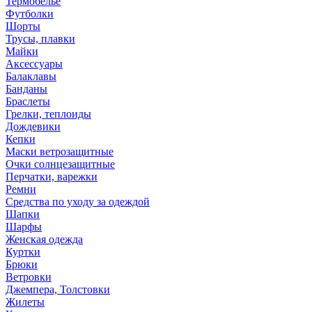
Термобелье
Футболки
Шорты
Трусы, плавки
Майки
Аксессуары
Балаклавы
Банданы
Браслеты
Грелки, теплоиды
Дождевики
Кепки
Маски ветрозащитные
Очки солнцезащитные
Перчатки, варежки
Ремни
Средства по уходу за одеждой
Шапки
Шарфы
Женская одежда
Куртки
Брюки
Ветровки
Джемпера, Толстовки
Жилеты