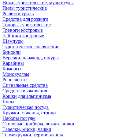
Ножи туристические, мультитулы
Пилы туристические
Решетки гриль
Средства для розжига
Топоры туристические
Треноги костровые
Чайники костровые
Шампуры
Туристическое снаряжение
Бинокли
Веревки, паракорд, шнуры
Карабины
Компасы
Монокуляры
Репелленты
Сигнальные средства
Средства выживания
Кошки для альпинизма
Лупы
Туристическая посуда
Кружки, стаканы, стопки
Наборы посуды
Столовые приборы, ложки, вилки
Тарелки, миски, чашки
Термокружки, термостаканы