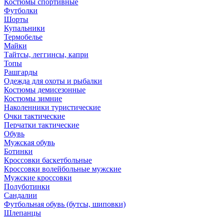
Костюмы спортивные
Футболки
Шорты
Купальники
Термобелье
Майки
Тайтсы, леггинсы, капри
Топы
Рашгарды
Одежда для охоты и рыбалки
Костюмы демисезонные
Костюмы зимние
Наколенники туристические
Очки тактические
Перчатки тактические
Обувь
Мужская обувь
Ботинки
Кроссовки баскетбольные
Кроссовки волейбольные мужские
Мужские кроссовки
Полуботинки
Сандалии
Футбольная обувь (бутсы, шиповки)
Шлепанцы