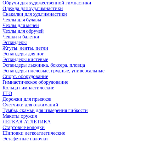
Обручи для художественной гимнастики
Одежда для худ.гимнастики
Скакалки для худ.гимнастики
Чехлы для булавы
Чехлы для мячей
Чехлы для обручей
Чешки и балетки
Эспандеры
Жгуты, ленты, петли
Эспандеры для ног
Эспандеры кистевые
Эспандеры лыжника, боксера, пловца
Эспандеры плечевые, грудные, универсальные
Спорт. оборудование
Гимнастическое оборудование
Кольца гимнастические
ГТО
Дорожки для прыжков
Счетчики для отжиманий
Тумбы, скамьи для измерения гибкости
Макеты оружия
ЛЕГКАЯ АТЛЕТИКА
Стартовые колодки
Шиповки легкоатлетические
Эстафетные палочки