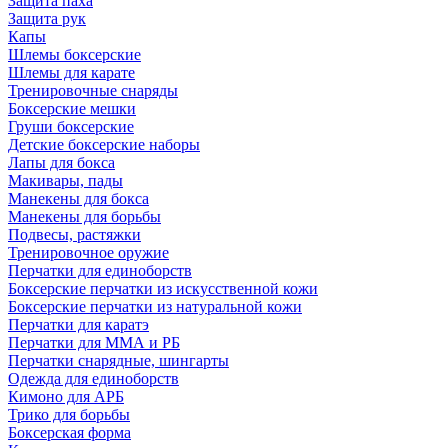
Защита паха
Защита рук
Капы
Шлемы боксерские
Шлемы для карате
Тренировочные снаряды
Боксерские мешки
Груши боксерские
Детские боксерские наборы
Лапы для бокса
Макивары, пады
Манекены для бокса
Манекены для борьбы
Подвесы, растяжки
Тренировочное оружие
Перчатки для единоборств
Боксерские перчатки из искусственной кожи
Боксерские перчатки из натуральной кожи
Перчатки для каратэ
Перчатки для ММА и РБ
Перчатки снарядные, шингарты
Одежда для единоборств
Кимоно для АРБ
Трико для борьбы
Боксерская форма