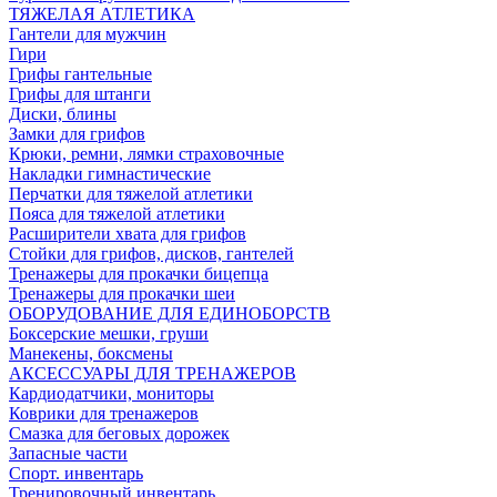
ТЯЖЕЛАЯ АТЛЕТИКА
Гантели для мужчин
Гири
Грифы гантельные
Грифы для штанги
Диски, блины
Замки для грифов
Крюки, ремни, лямки страховочные
Накладки гимнастические
Перчатки для тяжелой атлетики
Пояса для тяжелой атлетики
Расширители хвата для грифов
Стойки для грифов, дисков, гантелей
Тренажеры для прокачки бицепца
Тренажеры для прокачки шеи
ОБОРУДОВАНИЕ ДЛЯ ЕДИНОБОРСТВ
Боксерские мешки, груши
Манекены, боксмены
АКСЕССУАРЫ ДЛЯ ТРЕНАЖЕРОВ
Кардиодатчики, мониторы
Коврики для тренажеров
Смазка для беговых дорожек
Запасные части
Спорт. инвентарь
Тренировочный инвентарь