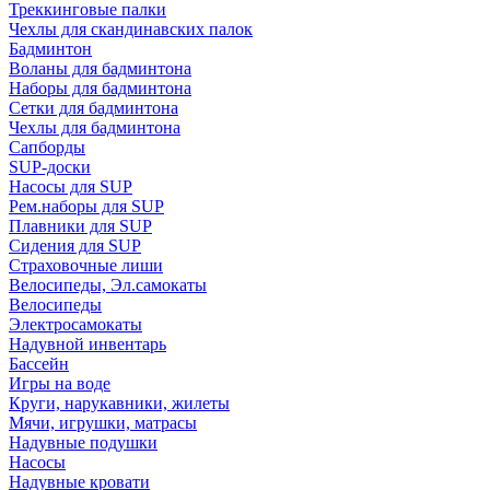
Треккинговые палки
Чехлы для скандинавских палок
Бадминтон
Воланы для бадминтона
Наборы для бадминтона
Сетки для бадминтона
Чехлы для бадминтона
Сапборды
SUP-доски
Насосы для SUP
Рем.наборы для SUP
Плавники для SUP
Сидения для SUP
Страховочные лиши
Велосипеды, Эл.самокаты
Велосипеды
Электросамокаты
Надувной инвентарь
Бассейн
Игры на воде
Круги, нарукавники, жилеты
Мячи, игрушки, матрасы
Надувные подушки
Насосы
Надувные кровати