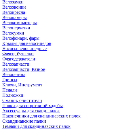
Велозамки
Велозвонки
Велокресла
Велокамеры
Велокомпьютеры
Велоперчатки
Велосумки
Велофонари, фары
Крылья для велосипедов
Насосы велосипедные
Фляги, бутылки
Флягодержатели
Велозапчасти
Велозапчасти, Разное
Велорезина
Грипсы
Ключи, Инструмент
Педали
Подножки
Смазки, очистители
Палки для спортивной ходьбы
Аксессуары для сканд. палок
Наконечники для скандинавских палок
Скандинавские палки
Темляки для скандинавских палок