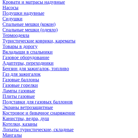
Кровати и матрасы надувные
Насосы
Подушки надувные
Сидушки
Спальные мешки (кокон)
Спальные мешки (одеяло)
Термоодеяла
Туристические коврики, карематы
Товары в дорогу
Вкладыши в спальники
Газовое оборудование
Адаптеры, переходники
Бензин для зажигалок, топливо
Газ для зажигалок
Газовые баллоны
Газовые горелки
Лампы газовые
Плиты газовые
Подставки для газовых баллонов
Экраны ветрозащитные
Костровое и бивачное снаряжение
Канистры, ведра, душ
Котелки, казаны
Лопаты туристические, складные
Мангалы