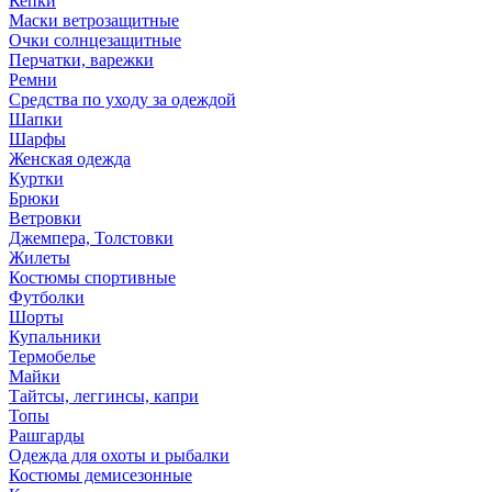
Кепки
Маски ветрозащитные
Очки солнцезащитные
Перчатки, варежки
Ремни
Средства по уходу за одеждой
Шапки
Шарфы
Женская одежда
Куртки
Брюки
Ветровки
Джемпера, Толстовки
Жилеты
Костюмы спортивные
Футболки
Шорты
Купальники
Термобелье
Майки
Тайтсы, леггинсы, капри
Топы
Рашгарды
Одежда для охоты и рыбалки
Костюмы демисезонные