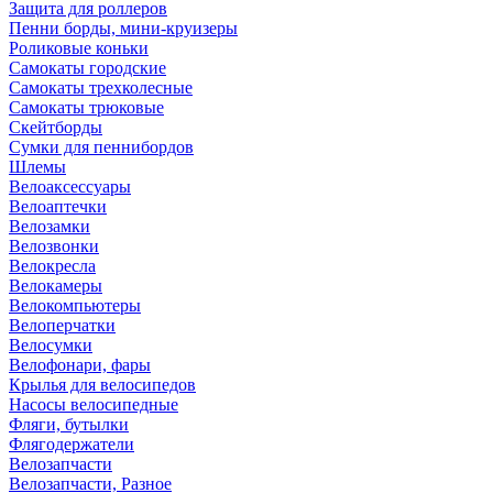
Защита для роллеров
Пенни борды, мини-круизеры
Роликовые коньки
Самокаты городские
Самокаты трехколесные
Самокаты трюковые
Скейтборды
Сумки для пеннибордов
Шлемы
Велоаксессуары
Велоаптечки
Велозамки
Велозвонки
Велокресла
Велокамеры
Велокомпьютеры
Велоперчатки
Велосумки
Велофонари, фары
Крылья для велосипедов
Насосы велосипедные
Фляги, бутылки
Флягодержатели
Велозапчасти
Велозапчасти, Разное