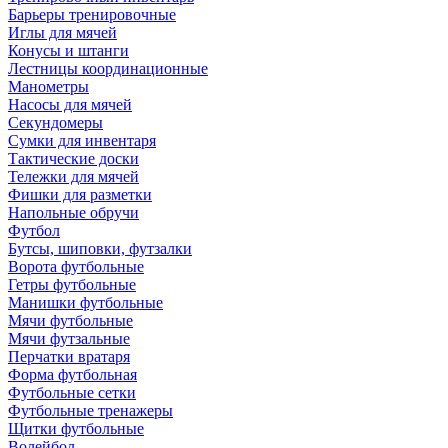
Барьеры тренировочные
Иглы для мячей
Конусы и штанги
Лестницы координационные
Манометры
Насосы для мячей
Секундомеры
Сумки для инвентаря
Тактические доски
Тележки для мячей
Фишки для разметки
Напольные обручи
Футбол
Бутсы, шиповки, футзалки
Ворота футбольные
Гетры футбольные
Манишки футбольные
Мячи футбольные
Мячи футзальные
Перчатки вратаря
Форма футбольная
Футбольные сетки
Футбольные тренажеры
Щитки футбольные
Волейбол