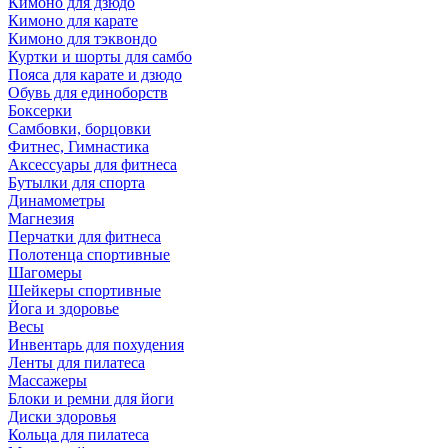
Кимоно для дзюдо
Кимоно для карате
Кимоно для тэквондо
Куртки и шорты для самбо
Пояса для карате и дзюдо
Обувь для единоборств
Боксерки
Самбовки, борцовки
Фитнес, Гимнастика
Аксессуары для фитнеса
Бутылки для спорта
Динамометры
Магнезия
Перчатки для фитнеса
Полотенца спортивные
Шагомеры
Шейкеры спортивные
Йога и здоровье
Весы
Инвентарь для похудения
Ленты для пилатеса
Массажеры
Блоки и ремни для йоги
Диски здоровья
Кольца для пилатеса