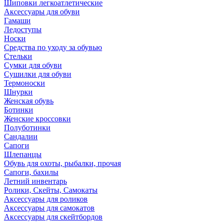
Шиповки легкоатлетические
Аксессуары для обуви
Гамаши
Ледоступы
Носки
Средства по уходу за обувью
Стельки
Сумки для обуви
Сушилки для обуви
Термоноски
Шнурки
Женская обувь
Ботинки
Женские кроссовки
Полуботинки
Сандалии
Сапоги
Шлепанцы
Обувь для охоты, рыбалки, прочая
Сапоги, бахилы
Летний инвентарь
Ролики, Скейты, Самокаты
Аксессуары для роликов
Аксессуары для самокатов
Аксессуары для скейтбордов