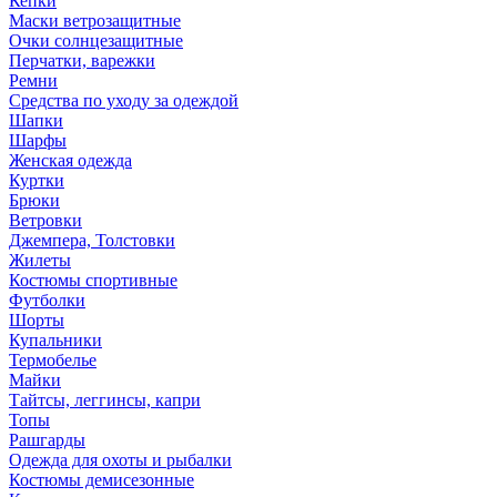
Кепки
Маски ветрозащитные
Очки солнцезащитные
Перчатки, варежки
Ремни
Средства по уходу за одеждой
Шапки
Шарфы
Женская одежда
Куртки
Брюки
Ветровки
Джемпера, Толстовки
Жилеты
Костюмы спортивные
Футболки
Шорты
Купальники
Термобелье
Майки
Тайтсы, леггинсы, капри
Топы
Рашгарды
Одежда для охоты и рыбалки
Костюмы демисезонные