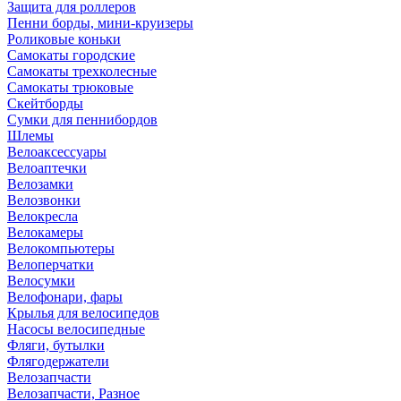
Защита для роллеров
Пенни борды, мини-круизеры
Роликовые коньки
Самокаты городские
Самокаты трехколесные
Самокаты трюковые
Скейтборды
Сумки для пеннибордов
Шлемы
Велоаксессуары
Велоаптечки
Велозамки
Велозвонки
Велокресла
Велокамеры
Велокомпьютеры
Велоперчатки
Велосумки
Велофонари, фары
Крылья для велосипедов
Насосы велосипедные
Фляги, бутылки
Флягодержатели
Велозапчасти
Велозапчасти, Разное