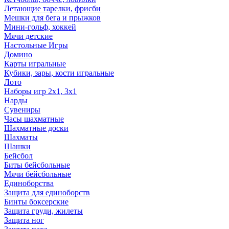
Летающие тарелки, фрисби
Мешки для бега и прыжков
Мини-гольф, хоккей
Мячи детские
Настольные Игры
Домино
Карты игральные
Кубики, зары, кости игральные
Лото
Наборы игр 2х1, 3х1
Нарды
Сувениры
Часы шахматные
Шахматные доски
Шахматы
Шашки
Бейсбол
Биты бейсбольные
Мячи бейсбольные
Единоборства
Защита для единоборств
Бинты боксерские
Защита груди, жилеты
Защита ног