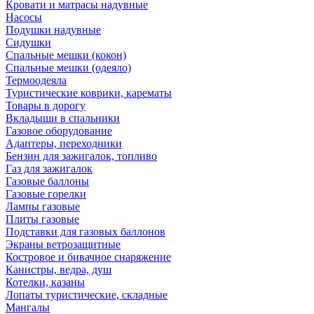
Кровати и матрасы надувные
Насосы
Подушки надувные
Сидушки
Спальные мешки (кокон)
Спальные мешки (одеяло)
Термоодеяла
Туристические коврики, карематы
Товары в дорогу
Вкладыши в спальники
Газовое оборудование
Адаптеры, переходники
Бензин для зажигалок, топливо
Газ для зажигалок
Газовые баллоны
Газовые горелки
Лампы газовые
Плиты газовые
Подставки для газовых баллонов
Экраны ветрозащитные
Костровое и бивачное снаряжение
Канистры, ведра, душ
Котелки, казаны
Лопаты туристические, складные
Мангалы