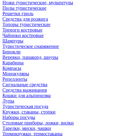
Ножи туристические, мультитулы
Пилы туристические
Решетки гриль
Средства для розжига
Топоры туристические
Треноги костровые
Чайники костровые
Шампуры
Туристическое снаряжение
Бинокли
Веревки, паракорд, шнуры
Карабины
Компасы
Монокуляры
Репелленты
Сигнальные средства
Средства выживания
Кошки для альпинизма
Лупы
Туристическая посуда
Кружки, стаканы, стопки
Наборы посуды
Столовые приборы, ложки, вилки
Тарелки, миски, чашки
Термокружки, термостаканы