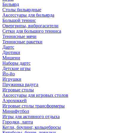
Бильярд
Столы бильярдные
Аксессуары для бильярда
Большой теннис
Овергрипы, виброгасители
Сетки для большого тенниса
Теннисные мячи
Теннисные ракетки
Дартс
Дротики
Мишени
Наборы дартс
Детские игры
Йо-йо
Игрушки
Пружинка радуга
Игровые столы
Аксессуары для игровых столов
Аэрохоккей
Игровые столы трансформеры
Минифутбол
Игры для активного отдыха
Городки, лапта
Кегли, боулинг, кольцебросы
Кетчболы, бочче, ловилки