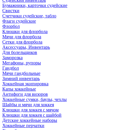
Судейский инвентарь
Бумажники, карточки судейские
Свистки
Счетчики судейские, табло
Флаги судейские
Флорбол
Клюшки для флорбола
Мячи для флорбола
Сетки для флорбола
Аксессуары, Инвентарь
Для болельщиков
Заморозка
Мегафоны, рупоры
Гандбол
Мячи гандбольные
Зимний инвентарь
Хоккейная экипировка
Капы хоккейные
Антифоги для визоров
Хоккейные сумки, баулы, чехлы
Шайбы и мячи для хоккея
Клюшки для хоккея с мячом
Клюшки для хоккея с шайбой
Детские хоккейные наборы
Хоккейные перчатки