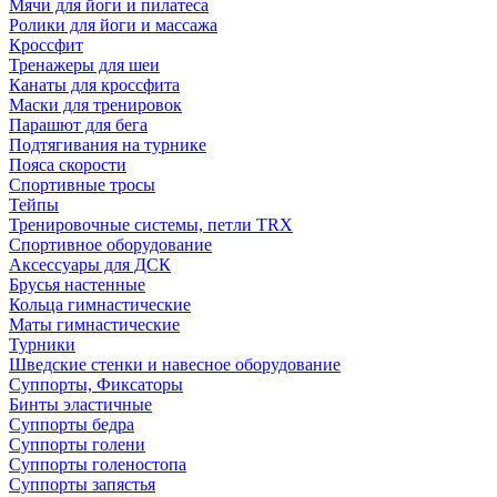
Мячи для йоги и пилатеса
Ролики для йоги и массажа
Кроссфит
Тренажеры для шеи
Канаты для кроссфита
Маски для тренировок
Парашют для бега
Подтягивания на турнике
Пояса скорости
Спортивные тросы
Тейпы
Тренировочные системы, петли TRX
Спортивное оборудование
Аксессуары для ДСК
Брусья настенные
Кольца гимнастические
Маты гимнастические
Турники
Шведские стенки и навесное оборудование
Суппорты, Фиксаторы
Бинты эластичные
Суппорты бедра
Суппорты голени
Суппорты голеностопа
Суппорты запястья