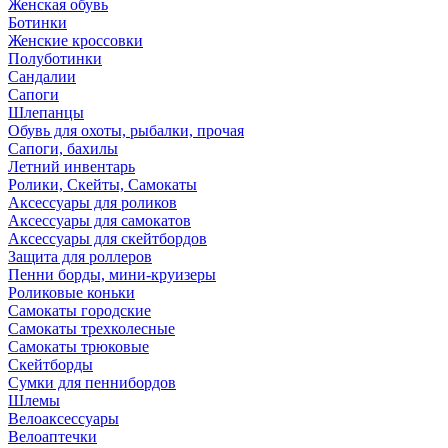
Женская обувь
Ботинки
Женские кроссовки
Полуботинки
Сандалии
Сапоги
Шлепанцы
Обувь для охоты, рыбалки, прочая
Сапоги, бахилы
Летний инвентарь
Ролики, Скейты, Самокаты
Аксессуары для роликов
Аксессуары для самокатов
Аксессуары для скейтбордов
Защита для роллеров
Пенни борды, мини-круизеры
Роликовые коньки
Самокаты городские
Самокаты трехколесные
Самокаты трюковые
Скейтборды
Сумки для пеннибордов
Шлемы
Велоаксессуары
Велоаптечки