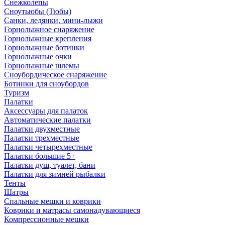
Снежколепы
Сноутьюбы (Тюбы)
Санки, ледянки, мини-лыжи
Горнолыжное снаряжение
Горнолыжные крепления
Горнолыжные ботинки
Горнолыжные очки
Горнолыжные шлемы
Сноубордическое снаряжение
Ботинки для сноубордов
Туризм
Палатки
Аксессуары для палаток
Автоматические палатки
Палатки двухместные
Палатки трехместные
Палатки четырехместные
Палатки большие 5+
Палатки душ, туалет, бани
Палатки для зимней рыбалки
Тенты
Шатры
Спальные мешки и коврики
Коврики и матрасы самонадувающиеся
Компрессионные мешки