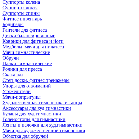
Суппорты колена
Суппорты локтя
Суппорты спины
Фитнес инвентарь
Бодибары
Гантели для фитнеса
Диски балансировочные
Коврики для фитнеса и йоги
Медболы, мячи для пилатеса
Мячи гимнастические
Обручи
Палки гимнастические
Ролики для пресса
Скакалки
Степ-доски, фитнес-тренажеры
Упоры для отжиманий
Утяжелители
Мячи-попрыгуны
Художественная гимнастика и танцы
Аксессуары для худ.гимнастики
Булавы для худ.гимнастики
Голеностопы для гимнастики
Ленты и палочки для худ.гимнастики
Мячи для художественной гимнастики
Обмотка для обручей