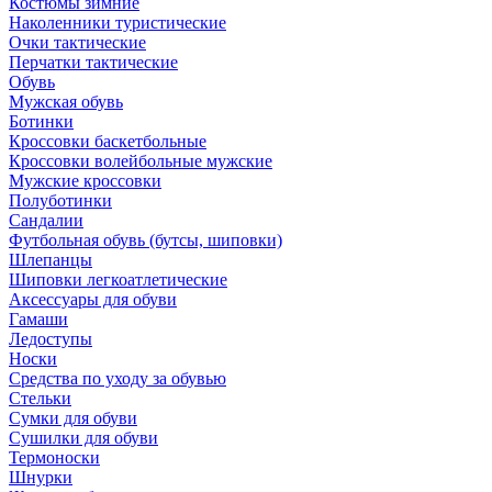
Костюмы зимние
Наколенники туристические
Очки тактические
Перчатки тактические
Обувь
Мужская обувь
Ботинки
Кроссовки баскетбольные
Кроссовки волейбольные мужские
Мужские кроссовки
Полуботинки
Сандалии
Футбольная обувь (бутсы, шиповки)
Шлепанцы
Шиповки легкоатлетические
Аксессуары для обуви
Гамаши
Ледоступы
Носки
Средства по уходу за обувью
Стельки
Сумки для обуви
Сушилки для обуви
Термоноски
Шнурки