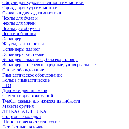
Обручи для художественной гимнастики
Одежда для худ.гимнастики
Скакалки для худ.гимнастики
Чехлы для булавы
Чехлы для мячей
Чехлы для обручей
Чешки и балетки
Эспандеры
Жгуты, ленты, петли
Эспандеры для ног
Эспандеры кистевые
Эспандеры лыжника, боксера, пловца
Эспандеры плечевые, грудные, универсальные
Спорт. оборудование
Гимнастическое оборудование
Кольца гимнастические
ГТО
Дорожки для прыжков
Счетчики для отжиманий
Тумбы, скамьи для измерения гибкости
Макеты оружия
ЛЕГКАЯ АТЛЕТИКА
Стартовые колодки
Шиповки легкоатлетические
Эстафетные палочки