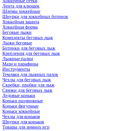
Хоккейные сетки
Лента для клюшек
Шлемы хоккейные
Шнурки для хоккейных ботинок
Хоккейная защита
Хоккейная форма
Беговые лыжи
Комплекты беговых лыж
Лыжи беговые
Ботинки для беговых лыж
Крепления для беговых лыж
Лыжные палки
Мази и парафины
Инструменты
Темляки для лыжных палок
Чехлы для беговых лыж
Скребки, пробки для лыж
Связки для беговых лыж
Ледовые коньки
Коньки раздвижные
Коньки фигурные
Коньки хоккейные
Чехлы для коньков
Шнурки для коньков
Товары для зимних игр