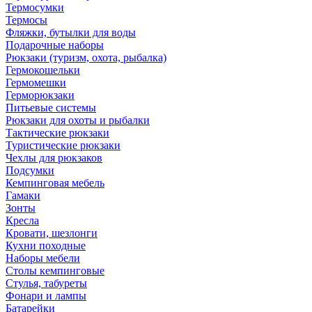
Термосумки
Термосы
Фляжки, бутылки для воды
Подарочные наборы
Рюкзаки (туризм, охота, рыбалка)
Гермокошельки
Гермомешки
Герморюкзаки
Питьевые системы
Рюкзаки для охоты и рыбалки
Тактические рюкзаки
Туристические рюкзаки
Чехлы для рюкзаков
Подсумки
Кемпинговая мебель
Гамаки
Зонты
Кресла
Кровати, шезлонги
Кухни походные
Наборы мебели
Столы кемпинговые
Стулья, табуреты
Фонари и лампы
Батарейки