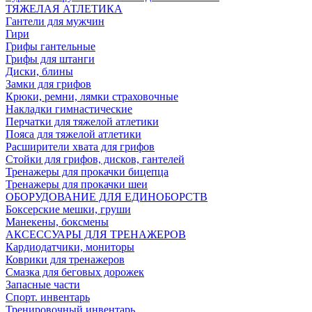
ТЯЖЕЛАЯ АТЛЕТИКА
Гантели для мужчин
Гири
Грифы гантельные
Грифы для штанги
Диски, блины
Замки для грифов
Крюки, ремни, лямки страховочные
Накладки гимнастические
Перчатки для тяжелой атлетики
Пояса для тяжелой атлетики
Расширители хвата для грифов
Стойки для грифов, дисков, гантелей
Тренажеры для прокачки бицепца
Тренажеры для прокачки шеи
ОБОРУДОВАНИЕ ДЛЯ ЕДИНОБОРСТВ
Боксерские мешки, груши
Манекены, боксмены
АКСЕССУАРЫ ДЛЯ ТРЕНАЖЕРОВ
Кардиодатчики, мониторы
Коврики для тренажеров
Смазка для беговых дорожек
Запасные части
Спорт. инвентарь
Тренировочный инвентарь