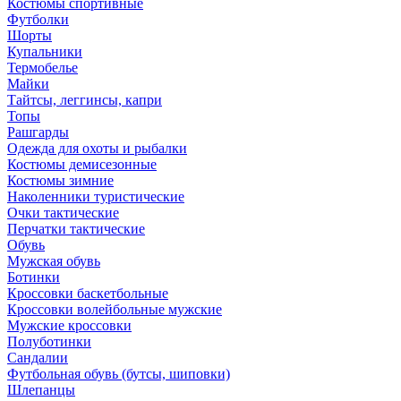
Костюмы спортивные
Футболки
Шорты
Купальники
Термобелье
Майки
Тайтсы, леггинсы, капри
Топы
Рашгарды
Одежда для охоты и рыбалки
Костюмы демисезонные
Костюмы зимние
Наколенники туристические
Очки тактические
Перчатки тактические
Обувь
Мужская обувь
Ботинки
Кроссовки баскетбольные
Кроссовки волейбольные мужские
Мужские кроссовки
Полуботинки
Сандалии
Футбольная обувь (бутсы, шиповки)
Шлепанцы