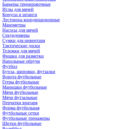
Барьеры тренировочные
Иглы для мячей
Конусы и штанги
Лестницы координационные
Манометры
Насосы для мячей
Секундомеры
Сумки для инвентаря
Тактические доски
Тележки для мячей
Фишки для разметки
Напольные обручи
Футбол
Бутсы, шиповки, футзалки
Ворота футбольные
Гетры футбольные
Манишки футбольные
Мячи футбольные
Мячи футзальные
Перчатки вратаря
Форма футбольная
Футбольные сетки
Футбольные тренажеры
Щитки футбольные
Волейбол