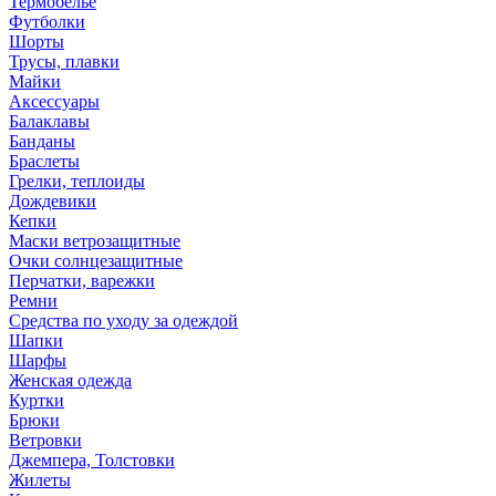
Термобелье
Футболки
Шорты
Трусы, плавки
Майки
Аксессуары
Балаклавы
Банданы
Браслеты
Грелки, теплоиды
Дождевики
Кепки
Маски ветрозащитные
Очки солнцезащитные
Перчатки, варежки
Ремни
Средства по уходу за одеждой
Шапки
Шарфы
Женская одежда
Куртки
Брюки
Ветровки
Джемпера, Толстовки
Жилеты