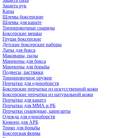
Защита паха
Защита рук
Капы
Шлемы боксерские
Шлемы для карате
Тренировочные снаряды
Боксерские мешки
Груши боксерские
Детские боксерские наборы
Лапы для бокса
Макивары, пады
Манекены для бокса
Манекены для борьбы
Подвесы, растяжки
Тренировочное оружие
Перчатки для единоборств
Боксерские перчатки из искусственной кожи
Боксерские перчатки из натуральной кожи
Перчатки для каратэ
Перчатки для ММА и РБ
Перчатки снарядные, шингарты
Одежда для единоборств
Кимоно для АРБ
Трико для борьбы
Боксерская форма