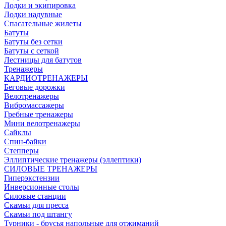
Лодки и экипировка
Лодки надувные
Спасательные жилеты
Батуты
Батуты без сетки
Батуты с сеткой
Лестницы для батутов
Тренажеры
КАРДИОТРЕНАЖЕРЫ
Беговые дорожки
Велотренажеры
Вибромассажеры
Гребные тренажеры
Мини велотренажеры
Сайклы
Спин-байки
Степперы
Эллиптические тренажеры (эллептики)
СИЛОВЫЕ ТРЕНАЖЕРЫ
Гиперэкстензии
Инверсионные столы
Силовые станции
Скамьи для пресса
Скамьи под штангу
Турники - брусья напольные для отжиманий