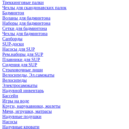
Треккинговые палки
Чехлы для скандинавских палок
Бадминтон
Воланы для бадминтона
Наборы для бадминтона
Сетки для бадминтона
Чехлы для бадминтона
Сапборды
SUP-доски
Насосы для SUP
Рем.наборы для SUP
Плавники для SUP
Сидения для SUP
Страховочные лиши
Велосипеды, Эл.самокаты
Велосипеды
Электросамокаты
Надувной инвентарь
Бассейн
Игры на воде
Круги, нарукавники, жилеты
Мячи, игрушки, матрасы
Надувные подушки
Насосы
Надувные кровати