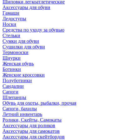
Шиповки легкоатлетические
Аксессуары для обуви
Гамаши
Ледоступы
Носки
Средства по уходу за обувью
Стельки
Сумки для обуви
Сушилки для обуви
Термоноски
Шнурки
Женская обувь
Ботинки
Женские кроссовки
Полуботинки
Сандалии
Сапоги
Шлепанцы
Обувь для охоты, рыбалки, прочая
Сапоги, бахилы
Летний инвентарь
Ролики, Скейты, Самокаты
Аксессуары для роликов
Аксессуары для самокатов
Аксессуары для скейтбордов