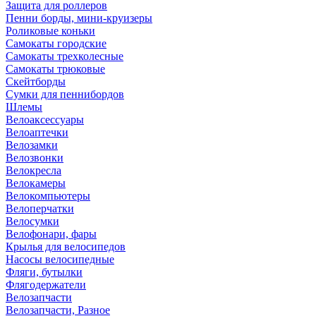
Защита для роллеров
Пенни борды, мини-круизеры
Роликовые коньки
Самокаты городские
Самокаты трехколесные
Самокаты трюковые
Скейтборды
Сумки для пеннибордов
Шлемы
Велоаксессуары
Велоаптечки
Велозамки
Велозвонки
Велокресла
Велокамеры
Велокомпьютеры
Велоперчатки
Велосумки
Велофонари, фары
Крылья для велосипедов
Насосы велосипедные
Фляги, бутылки
Флягодержатели
Велозапчасти
Велозапчасти, Разное