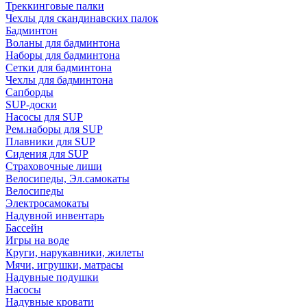
Треккинговые палки
Чехлы для скандинавских палок
Бадминтон
Воланы для бадминтона
Наборы для бадминтона
Сетки для бадминтона
Чехлы для бадминтона
Сапборды
SUP-доски
Насосы для SUP
Рем.наборы для SUP
Плавники для SUP
Сидения для SUP
Страховочные лиши
Велосипеды, Эл.самокаты
Велосипеды
Электросамокаты
Надувной инвентарь
Бассейн
Игры на воде
Круги, нарукавники, жилеты
Мячи, игрушки, матрасы
Надувные подушки
Насосы
Надувные кровати