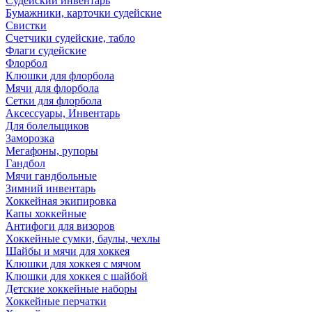
Судейский инвентарь
Бумажники, карточки судейские
Свистки
Счетчики судейские, табло
Флаги судейские
Флорбол
Клюшки для флорбола
Мячи для флорбола
Сетки для флорбола
Аксессуары, Инвентарь
Для болельщиков
Заморозка
Мегафоны, рупоры
Гандбол
Мячи гандбольные
Зимний инвентарь
Хоккейная экипировка
Капы хоккейные
Антифоги для визоров
Хоккейные сумки, баулы, чехлы
Шайбы и мячи для хоккея
Клюшки для хоккея с мячом
Клюшки для хоккея с шайбой
Детские хоккейные наборы
Хоккейные перчатки