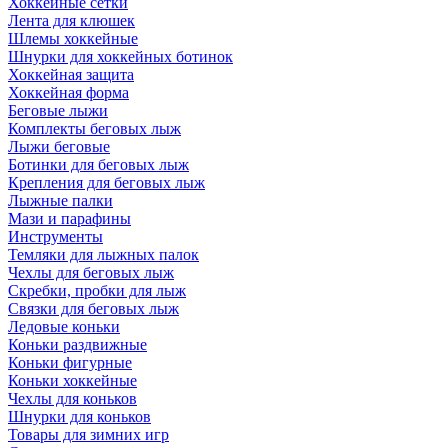
Хоккейные сетки
Лента для клюшек
Шлемы хоккейные
Шнурки для хоккейных ботинок
Хоккейная защита
Хоккейная форма
Беговые лыжи
Комплекты беговых лыж
Лыжи беговые
Ботинки для беговых лыж
Крепления для беговых лыж
Лыжные палки
Мази и парафины
Инструменты
Темляки для лыжных палок
Чехлы для беговых лыж
Скребки, пробки для лыж
Связки для беговых лыж
Ледовые коньки
Коньки раздвижные
Коньки фигурные
Коньки хоккейные
Чехлы для коньков
Шнурки для коньков
Товары для зимних игр