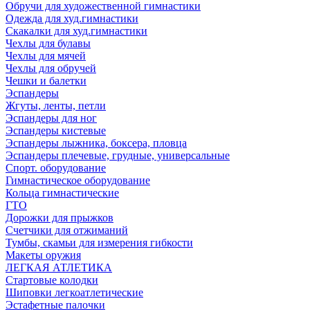
Обручи для художественной гимнастики
Одежда для худ.гимнастики
Скакалки для худ.гимнастики
Чехлы для булавы
Чехлы для мячей
Чехлы для обручей
Чешки и балетки
Эспандеры
Жгуты, ленты, петли
Эспандеры для ног
Эспандеры кистевые
Эспандеры лыжника, боксера, пловца
Эспандеры плечевые, грудные, универсальные
Спорт. оборудование
Гимнастическое оборудование
Кольца гимнастические
ГТО
Дорожки для прыжков
Счетчики для отжиманий
Тумбы, скамьи для измерения гибкости
Макеты оружия
ЛЕГКАЯ АТЛЕТИКА
Стартовые колодки
Шиповки легкоатлетические
Эстафетные палочки