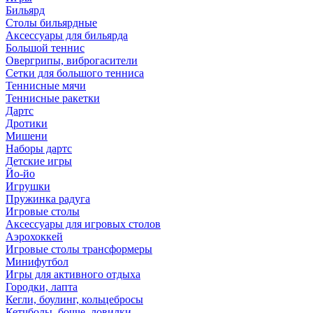
Бильярд
Столы бильярдные
Аксессуары для бильярда
Большой теннис
Овергрипы, виброгасители
Сетки для большого тенниса
Теннисные мячи
Теннисные ракетки
Дартс
Дротики
Мишени
Наборы дартс
Детские игры
Йо-йо
Игрушки
Пружинка радуга
Игровые столы
Аксессуары для игровых столов
Аэрохоккей
Игровые столы трансформеры
Минифутбол
Игры для активного отдыха
Городки, лапта
Кегли, боулинг, кольцебросы
Кетчболы, бочче, ловилки