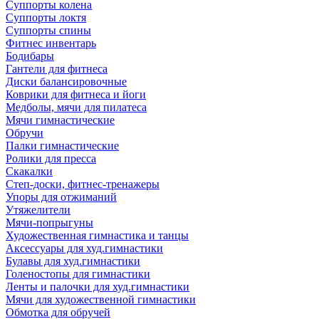
Суппорты колена
Суппорты локтя
Суппорты спины
Фитнес инвентарь
Бодибары
Гантели для фитнеса
Диски балансировочные
Коврики для фитнеса и йоги
Медболы, мячи для пилатеса
Мячи гимнастические
Обручи
Палки гимнастические
Ролики для пресса
Скакалки
Степ-доски, фитнес-тренажеры
Упоры для отжиманий
Утяжелители
Мячи-попрыгуны
Художественная гимнастика и танцы
Аксессуары для худ.гимнастики
Булавы для худ.гимнастики
Голеностопы для гимнастики
Ленты и палочки для худ.гимнастики
Мячи для художественной гимнастики
Обмотка для обручей