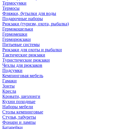
Термосумки
Термосы
Фляжки, бутылки для воды
Подарочные наборы
Рюкзаки (туризм, охота, рыбалка)
Гермокошельки
Гермомешки
Герморюкзаки
Питьевые системы
Рюкзаки для охоты и рыбалки
Тактические рюкзаки
Туристические рюкзаки
Чехлы для рюкзаков
Подсумки
Кемпинговая мебель
Гамаки
Зонты
Кресла
Кровати, шезлонги
Кухни походные
Наборы мебели
Столы кемпинговые
Стулья, табуреты
Фонари и лампы
Батарейки