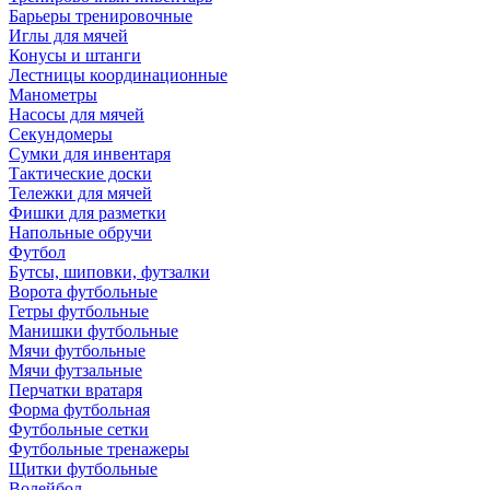
Барьеры тренировочные
Иглы для мячей
Конусы и штанги
Лестницы координационные
Манометры
Насосы для мячей
Секундомеры
Сумки для инвентаря
Тактические доски
Тележки для мячей
Фишки для разметки
Напольные обручи
Футбол
Бутсы, шиповки, футзалки
Ворота футбольные
Гетры футбольные
Манишки футбольные
Мячи футбольные
Мячи футзальные
Перчатки вратаря
Форма футбольная
Футбольные сетки
Футбольные тренажеры
Щитки футбольные
Волейбол