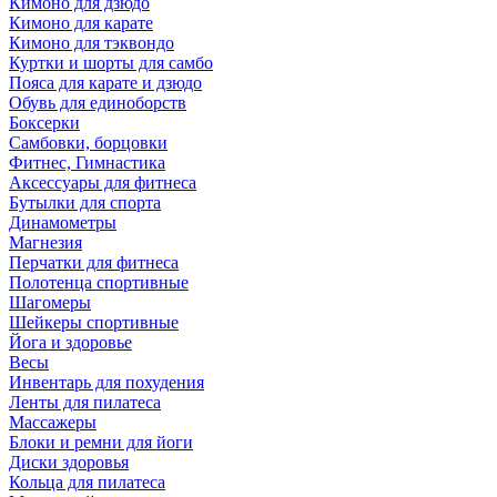
Кимоно для дзюдо
Кимоно для карате
Кимоно для тэквондо
Куртки и шорты для самбо
Пояса для карате и дзюдо
Обувь для единоборств
Боксерки
Самбовки, борцовки
Фитнес, Гимнастика
Аксессуары для фитнеса
Бутылки для спорта
Динамометры
Магнезия
Перчатки для фитнеса
Полотенца спортивные
Шагомеры
Шейкеры спортивные
Йога и здоровье
Весы
Инвентарь для похудения
Ленты для пилатеса
Массажеры
Блоки и ремни для йоги
Диски здоровья
Кольца для пилатеса