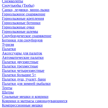
Снежколепы
Сноутьюбы (Тюбы)
Санки, ледянки, мини-лыжи
Горнолыжное снаряжение
Горнолыжные крепления
Горнолыжные ботинки
Горнолыжные очки
Горнолыжные шлемы
Сноубордическое снаряжение
Ботинки для сноубордов
Туризм
Палатки
Аксессуары для палаток
Автоматические палатки
Палатки двухместные
Палатки трехместные
Палатки четырехместные
Палатки большие 5+
Палатки душ, туалет, бани
Палатки для зимней рыбалки
Тенты
Шатры
Спальные мешки и коврики
Коврики и матрасы самонадувающиеся
Компрессионные мешки