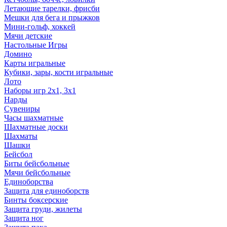
Летающие тарелки, фрисби
Мешки для бега и прыжков
Мини-гольф, хоккей
Мячи детские
Настольные Игры
Домино
Карты игральные
Кубики, зары, кости игральные
Лото
Наборы игр 2х1, 3х1
Нарды
Сувениры
Часы шахматные
Шахматные доски
Шахматы
Шашки
Бейсбол
Биты бейсбольные
Мячи бейсбольные
Единоборства
Защита для единоборств
Бинты боксерские
Защита груди, жилеты
Защита ног