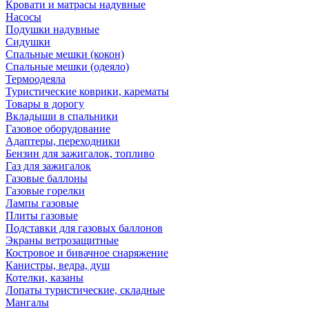
Кровати и матрасы надувные
Насосы
Подушки надувные
Сидушки
Спальные мешки (кокон)
Спальные мешки (одеяло)
Термоодеяла
Туристические коврики, карематы
Товары в дорогу
Вкладыши в спальники
Газовое оборудование
Адаптеры, переходники
Бензин для зажигалок, топливо
Газ для зажигалок
Газовые баллоны
Газовые горелки
Лампы газовые
Плиты газовые
Подставки для газовых баллонов
Экраны ветрозащитные
Костровое и бивачное снаряжение
Канистры, ведра, душ
Котелки, казаны
Лопаты туристические, складные
Мангалы