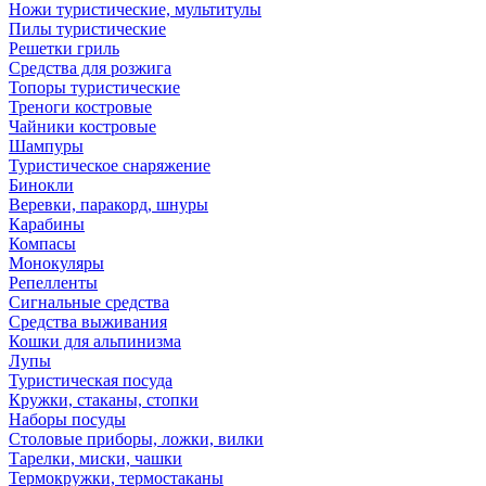
Ножи туристические, мультитулы
Пилы туристические
Решетки гриль
Средства для розжига
Топоры туристические
Треноги костровые
Чайники костровые
Шампуры
Туристическое снаряжение
Бинокли
Веревки, паракорд, шнуры
Карабины
Компасы
Монокуляры
Репелленты
Сигнальные средства
Средства выживания
Кошки для альпинизма
Лупы
Туристическая посуда
Кружки, стаканы, стопки
Наборы посуды
Столовые приборы, ложки, вилки
Тарелки, миски, чашки
Термокружки, термостаканы