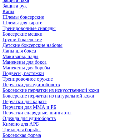
Защита паха
Защита рук
Капы
Шлемы боксерские
Шлемы для карате
Тренировочные снаряды
Боксерские мешки
Груши боксерские
Детские боксерские наборы
Лапы для бокса
Макивары, пады
Манекены для бокса
Манекены для борьбы
Подвесы, растяжки
Тренировочное оружие
Перчатки для единоборств
Боксерские перчатки из искусственной кожи
Боксерские перчатки из натуральной кожи
Перчатки для каратэ
Перчатки для ММА и РБ
Перчатки снарядные, шингарты
Одежда для единоборств
Кимоно для АРБ
Трико для борьбы
Боксерская форма