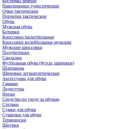
Костюмы зимние
Наколенники туристические
Очки тактические
Перчатки тактические
Обувь
Мужская обувь
Ботинки
Кроссовки баскетбольные
Кроссовки волейбольные мужские
Мужские кроссовки
Полуботинки
Сандалии
Футбольная обувь (бутсы, шиповки)
Шлепанцы
Шиповки легкоатлетические
Аксессуары для обуви
Гамаши
Ледоступы
Носки
Средства по уходу за обувью
Стельки
Сумки для обуви
Сушилки для обуви
Термоноски
Шнурки