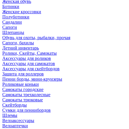
Женская обувь
Ботинки
Женские кроссовки
Полуботинки
Сандалии
Сапоги
Шлепанцы
Обувь для охоты, рыбалки, прочая
Сапоги, бахилы
Летний инвентарь
Ролики, Скейты, Самокаты
Аксессуары для роликов
Аксессуары для самокатов
Аксессуары для скейтбордов
Защита для роллеров
Пенни борды, мини-круизеры
Роликовые коньки
Самокаты городские
Самокаты трехколесные
Самокаты трюковые
Скейтборды
Сумки для пеннибордов
Шлемы
Велоаксессуары
Велоаптечки