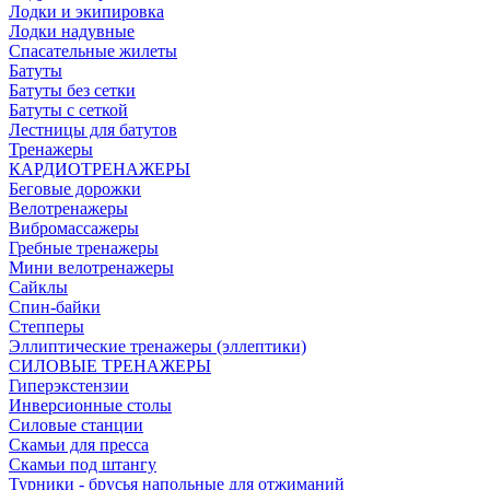
Лодки и экипировка
Лодки надувные
Спасательные жилеты
Батуты
Батуты без сетки
Батуты с сеткой
Лестницы для батутов
Тренажеры
КАРДИОТРЕНАЖЕРЫ
Беговые дорожки
Велотренажеры
Вибромассажеры
Гребные тренажеры
Мини велотренажеры
Сайклы
Спин-байки
Степперы
Эллиптические тренажеры (эллептики)
СИЛОВЫЕ ТРЕНАЖЕРЫ
Гиперэкстензии
Инверсионные столы
Силовые станции
Скамьи для пресса
Скамьи под штангу
Турники - брусья напольные для отжиманий