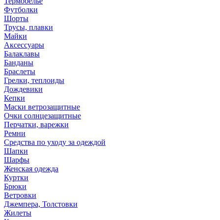
Термобелье
Футболки
Шорты
Трусы, плавки
Майки
Аксессуары
Балаклавы
Банданы
Браслеты
Грелки, теплоиды
Дождевики
Кепки
Маски ветрозащитные
Очки солнцезащитные
Перчатки, варежки
Ремни
Средства по уходу за одеждой
Шапки
Шарфы
Женская одежда
Куртки
Брюки
Ветровки
Джемпера, Толстовки
Жилеты