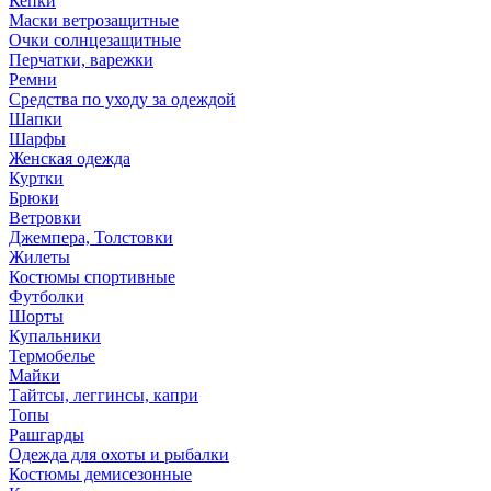
Кепки
Маски ветрозащитные
Очки солнцезащитные
Перчатки, варежки
Ремни
Средства по уходу за одеждой
Шапки
Шарфы
Женская одежда
Куртки
Брюки
Ветровки
Джемпера, Толстовки
Жилеты
Костюмы спортивные
Футболки
Шорты
Купальники
Термобелье
Майки
Тайтсы, леггинсы, капри
Топы
Рашгарды
Одежда для охоты и рыбалки
Костюмы демисезонные