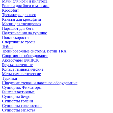
Мячи для йоги и пилатеса
Ролики для йоги и массажа
Кроссфит
Тренажеры для шеи
Канаты для кроссфита
Маски для тренировок
Парашют для бега
Подтягивания на турнике
Пояса скорости
Спортивные тросы
Тейпы
Тренировочные системы, петли TRX
Спортивное оборудование
Аксессуары для ДСК
Брусья настенные
Кольца гимнастические
Маты гимнастические
Турники
Шведские стенки и навесное оборудование
Суппорты, Фиксаторы
Бинты эластичные
Суппорты бедра
Суппорты голени
Суппорты голеностопа
Суппорты запястья