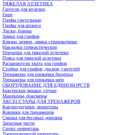
ТЯЖЕЛАЯ АТЛЕТИКА
Гантели для мужчин
Гири
Грифы гантельные
Грифы для штанги
Диски, блины
Замки для грифов
Крюки, ремни, лямки страховочные
Накладки гимнастические
Перчатки для тяжелой атлетики
Пояса для тяжелой атлетики
Расширители хвата для грифов
Стойки для грифов, дисков, гантелей
Тренажеры для прокачки бицепца
Тренажеры для прокачки шеи
ОБОРУДОВАНИЕ ДЛЯ ЕДИНОБОРСТВ
Боксерские мешки, груши
Манекены, боксмены
АКСЕССУАРЫ ДЛЯ ТРЕНАЖЕРОВ
Кардиодатчики, мониторы
Коврики для тренажеров
Смазка для беговых дорожек
Запасные части
Спорт. инвентарь
Тренировочный инвентарь