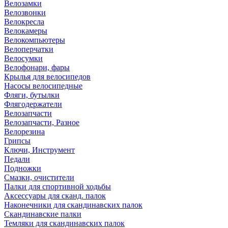
Велозамки
Велозвонки
Велокресла
Велокамеры
Велокомпьютеры
Велоперчатки
Велосумки
Велофонари, фары
Крылья для велосипедов
Насосы велосипедные
Фляги, бутылки
Флягодержатели
Велозапчасти
Велозапчасти, Разное
Велорезина
Грипсы
Ключи, Инструмент
Педали
Подножки
Смазки, очистители
Палки для спортивной ходьбы
Аксессуары для сканд. палок
Наконечники для скандинавских палок
Скандинавские палки
Темляки для скандинавских палок