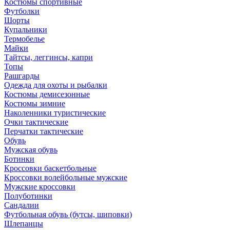
Костюмы спортивные
Футболки
Шорты
Купальники
Термобелье
Майки
Тайтсы, леггинсы, капри
Топы
Рашгарды
Одежда для охоты и рыбалки
Костюмы демисезонные
Костюмы зимние
Наколенники туристические
Очки тактические
Перчатки тактические
Обувь
Мужская обувь
Ботинки
Кроссовки баскетбольные
Кроссовки волейбольные мужские
Мужские кроссовки
Полуботинки
Сандалии
Футбольная обувь (бутсы, шиповки)
Шлепанцы