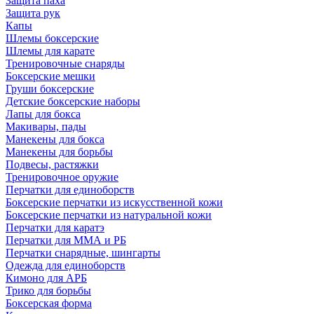
Защита паха
Защита рук
Капы
Шлемы боксерские
Шлемы для карате
Тренировочные снаряды
Боксерские мешки
Груши боксерские
Детские боксерские наборы
Лапы для бокса
Макивары, пады
Манекены для бокса
Манекены для борьбы
Подвесы, растяжки
Тренировочное оружие
Перчатки для единоборств
Боксерские перчатки из искусственной кожи
Боксерские перчатки из натуральной кожи
Перчатки для каратэ
Перчатки для ММА и РБ
Перчатки снарядные, шингарты
Одежда для единоборств
Кимоно для АРБ
Трико для борьбы
Боксерская форма