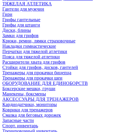
ТЯЖЕЛАЯ АТЛЕТИКА
Гантели для мужчин
Гири
Грифы гантельные
Грифы для штанги
Диски, блины
Замки для грифов
Крюки, ремни, лямки страховочные
Накладки гимнастические
Перчатки для тяжелой атлетики
Пояса для тяжелой атлетики
Расширители хвата для грифов
Стойки для грифов, дисков, гантелей
Тренажеры для прокачки бицепца
Тренажеры для прокачки шеи
ОБОРУДОВАНИЕ ДЛЯ ЕДИНОБОРСТВ
Боксерские мешки, груши
Манекены, боксмены
АКСЕССУАРЫ ДЛЯ ТРЕНАЖЕРОВ
Кардиодатчики, мониторы
Коврики для тренажеров
Смазка для беговых дорожек
Запасные части
Спорт. инвентарь
Тренировочный инвентарь