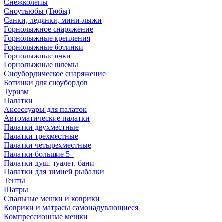
Снежколепы
Сноутьюбы (Тюбы)
Санки, ледянки, мини-лыжи
Горнолыжное снаряжение
Горнолыжные крепления
Горнолыжные ботинки
Горнолыжные очки
Горнолыжные шлемы
Сноубордическое снаряжение
Ботинки для сноубордов
Туризм
Палатки
Аксессуары для палаток
Автоматические палатки
Палатки двухместные
Палатки трехместные
Палатки четырехместные
Палатки большие 5+
Палатки душ, туалет, бани
Палатки для зимней рыбалки
Тенты
Шатры
Спальные мешки и коврики
Коврики и матрасы самонадувающиеся
Компрессионные мешки