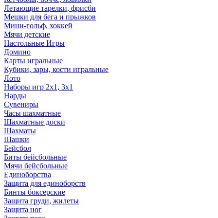
Летающие тарелки, фрисби
Мешки для бега и прыжков
Мини-гольф, хоккей
Мячи детские
Настольные Игры
Домино
Карты игральные
Кубики, зары, кости игральные
Лото
Наборы игр 2х1, 3х1
Нарды
Сувениры
Часы шахматные
Шахматные доски
Шахматы
Шашки
Бейсбол
Биты бейсбольные
Мячи бейсбольные
Единоборства
Защита для единоборств
Бинты боксерские
Защита груди, жилеты
Защита ног