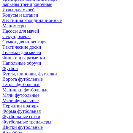
Барьеры тренировочные
Иглы для мячей
Конусы и штанги
Лестницы координационные
Манометры
Насосы для мячей
Секундомеры
Сумки для инвентаря
Тактические доски
Тележки для мячей
Фишки для разметки
Напольные обручи
Футбол
Бутсы, шиповки, футзалки
Ворота футбольные
Гетры футбольные
Манишки футбольные
Мячи футбольные
Мячи футзальные
Перчатки вратаря
Форма футбольная
Футбольные сетки
Футбольные тренажеры
Щитки футбольные
Волейбол