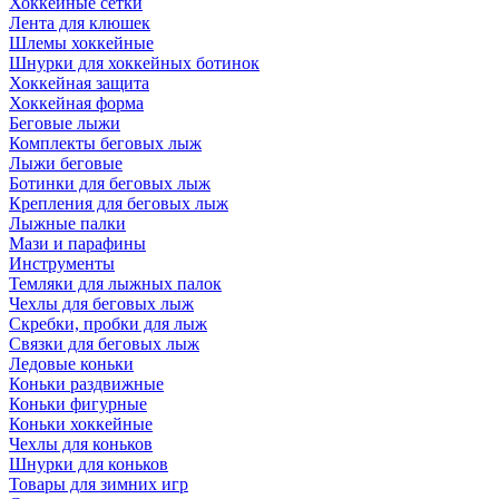
Хоккейные сетки
Лента для клюшек
Шлемы хоккейные
Шнурки для хоккейных ботинок
Хоккейная защита
Хоккейная форма
Беговые лыжи
Комплекты беговых лыж
Лыжи беговые
Ботинки для беговых лыж
Крепления для беговых лыж
Лыжные палки
Мази и парафины
Инструменты
Темляки для лыжных палок
Чехлы для беговых лыж
Скребки, пробки для лыж
Связки для беговых лыж
Ледовые коньки
Коньки раздвижные
Коньки фигурные
Коньки хоккейные
Чехлы для коньков
Шнурки для коньков
Товары для зимних игр