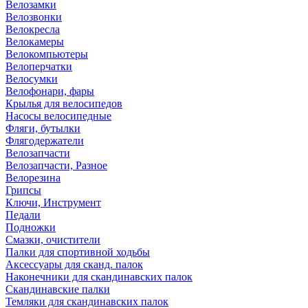
Велозамки
Велозвонки
Велокресла
Велокамеры
Велокомпьютеры
Велоперчатки
Велосумки
Велофонари, фары
Крылья для велосипедов
Насосы велосипедные
Фляги, бутылки
Флягодержатели
Велозапчасти
Велозапчасти, Разное
Велорезина
Грипсы
Ключи, Инструмент
Педали
Подножки
Смазки, очистители
Палки для спортивной ходьбы
Аксессуары для сканд. палок
Наконечники для скандинавских палок
Скандинавские палки
Темляки для скандинавских палок