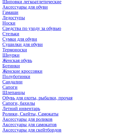
Шиповки легкоатлетические
Аксессуары для обуви
Гамаши
Ледоступы
Носки
Средства по уходу за обувью
Стельки
Сумки для обуви
Сушилки для обуви
Термоноски
Шнурки
Женская обувь
Ботинки
Женские кроссовки
Полуботинки
Сандалии
Сапоги
Шлепанцы
Обувь для охоты, рыбалки, прочая
Сапоги, бахилы
Летний инвентарь
Ролики, Скейты, Самокаты
Аксессуары для роликов
Аксессуары для самокатов
Аксессуары для скейтбордов