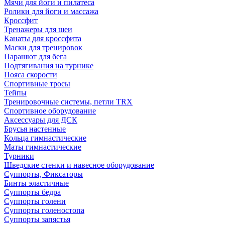
Мячи для йоги и пилатеса
Ролики для йоги и массажа
Кроссфит
Тренажеры для шеи
Канаты для кроссфита
Маски для тренировок
Парашют для бега
Подтягивания на турнике
Пояса скорости
Спортивные тросы
Тейпы
Тренировочные системы, петли TRX
Спортивное оборудование
Аксессуары для ДСК
Брусья настенные
Кольца гимнастические
Маты гимнастические
Турники
Шведские стенки и навесное оборудование
Суппорты, Фиксаторы
Бинты эластичные
Суппорты бедра
Суппорты голени
Суппорты голеностопа
Суппорты запястья