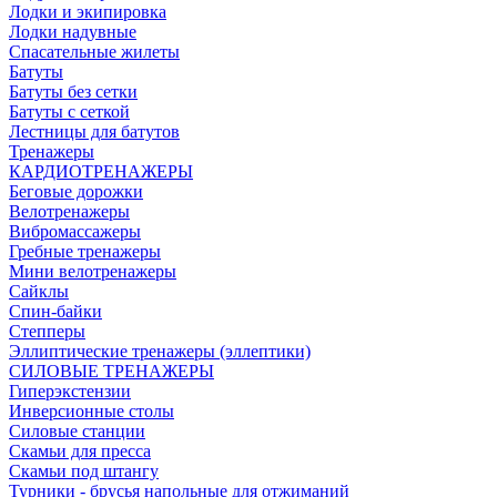
Лодки и экипировка
Лодки надувные
Спасательные жилеты
Батуты
Батуты без сетки
Батуты с сеткой
Лестницы для батутов
Тренажеры
КАРДИОТРЕНАЖЕРЫ
Беговые дорожки
Велотренажеры
Вибромассажеры
Гребные тренажеры
Мини велотренажеры
Сайклы
Спин-байки
Степперы
Эллиптические тренажеры (эллептики)
СИЛОВЫЕ ТРЕНАЖЕРЫ
Гиперэкстензии
Инверсионные столы
Силовые станции
Скамьи для пресса
Скамьи под штангу
Турники - брусья напольные для отжиманий