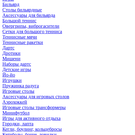
Бильярд
Столы бильярдные
Аксессуары для бильярда
Большой теннис
Овергрипы, виброгасители
Сетки для большого тенниса
Теннисные мячи
Теннисные ракетки
Дартс
Дротики
Мишени
Наборы дартс
Детские игры
Йо-йо
Игрушки
Пружинка радуга
Игровые столы
Аксессуары для игровых столов
Аэрохоккей
Игровые столы трансформеры
Минифутбол
Игры для активного отдыха
Городки, лапта
Кегли, боулинг, кольцебросы
Кетчболы, бочче, ловилки