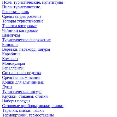
Ножи туристические, мультитулы
Пилы туристические
Решетки гриль
Средства для розжига
Топоры туристические
Треноги костровые
Чайники костровые
Шампуры
Туристическое снаряжение
Бинокли
Веревки, паракорд, шнуры
Карабины
Компасы
Монокуляры
Репелленты
Сигнальные средства
Средства выживания
Кошки для альпинизма
Лупы
Туристическая посуда
Кружки, стаканы, стопки
Наборы посуды
Столовые приборы, ложки, вилки
Тарелки, миски, чашки
Термокружки, термостаканы