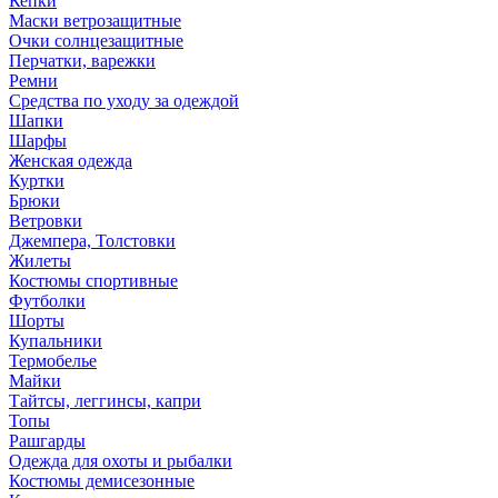
Кепки
Маски ветрозащитные
Очки солнцезащитные
Перчатки, варежки
Ремни
Средства по уходу за одеждой
Шапки
Шарфы
Женская одежда
Куртки
Брюки
Ветровки
Джемпера, Толстовки
Жилеты
Костюмы спортивные
Футболки
Шорты
Купальники
Термобелье
Майки
Тайтсы, леггинсы, капри
Топы
Рашгарды
Одежда для охоты и рыбалки
Костюмы демисезонные