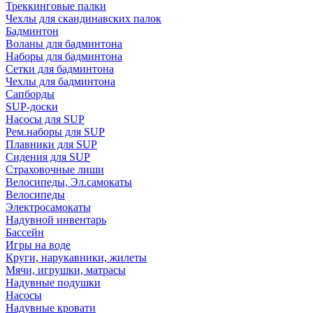
Треккинговые палки
Чехлы для скандинавских палок
Бадминтон
Воланы для бадминтона
Наборы для бадминтона
Сетки для бадминтона
Чехлы для бадминтона
Сапборды
SUP-доски
Насосы для SUP
Рем.наборы для SUP
Плавники для SUP
Сидения для SUP
Страховочные лиши
Велосипеды, Эл.самокаты
Велосипеды
Электросамокаты
Надувной инвентарь
Бассейн
Игры на воде
Круги, нарукавники, жилеты
Мячи, игрушки, матрасы
Надувные подушки
Насосы
Надувные кровати