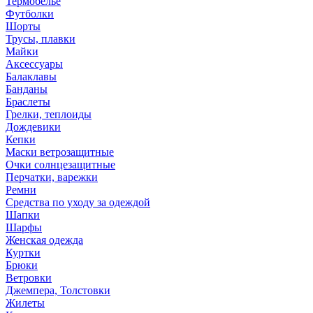
Термобелье
Футболки
Шорты
Трусы, плавки
Майки
Аксессуары
Балаклавы
Банданы
Браслеты
Грелки, теплоиды
Дождевики
Кепки
Маски ветрозащитные
Очки солнцезащитные
Перчатки, варежки
Ремни
Средства по уходу за одеждой
Шапки
Шарфы
Женская одежда
Куртки
Брюки
Ветровки
Джемпера, Толстовки
Жилеты