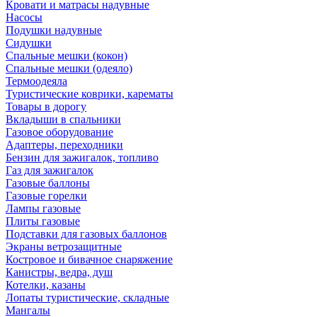
Кровати и матрасы надувные
Насосы
Подушки надувные
Сидушки
Спальные мешки (кокон)
Спальные мешки (одеяло)
Термоодеяла
Туристические коврики, карематы
Товары в дорогу
Вкладыши в спальники
Газовое оборудование
Адаптеры, переходники
Бензин для зажигалок, топливо
Газ для зажигалок
Газовые баллоны
Газовые горелки
Лампы газовые
Плиты газовые
Подставки для газовых баллонов
Экраны ветрозащитные
Костровое и бивачное снаряжение
Канистры, ведра, душ
Котелки, казаны
Лопаты туристические, складные
Мангалы