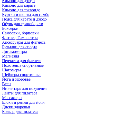
Кимоно для дзюдо
Кимоно для карате
Кимоно для тэквондо
Куртки и шорты для самбо
Пояса для карате и дзюдо
Обувь для единоборств
Боксерки
Самбовки, борцовки
Фитнес, Гимнастика
Аксессуары для фитнеса
Бутылки для спорта
Динамометры
Магнезия
Перчатки для фитнеса
Полотенца спортивные
Шагомеры
Шейкеры спортивные
Йога и здоровье
Весы
Инвентарь для похудения
Ленты для пилатеса
Массажеры
Блоки и ремни для йоги
Диски здоровья
Кольца для пилатеса