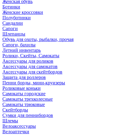
Женская обувь
Ботинки
Женские кроссовки
Полуботинки
Сандалии
Сапоги
Шлепанцы
Обувь для охоты, рыбалки, прочая
Сапоги, бахилы
Летний инвентарь
Ролики, Скейты, Самокаты
Аксессуары для роликов
Аксессуары для самокатов
Аксессуары для скейтбордов
Защита для роллеров
Пенни борды, мини-круизеры
Роликовые коньки
Самокаты городские
Самокаты трехколесные
Самокаты трюковые
Скейтборды
Сумки для пеннибордов
Шлемы
Велоаксессуары
Велоаптечки