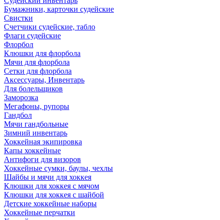
Судейский инвентарь
Бумажники, карточки судейские
Свистки
Счетчики судейские, табло
Флаги судейские
Флорбол
Клюшки для флорбола
Мячи для флорбола
Сетки для флорбола
Аксессуары, Инвентарь
Для болельщиков
Заморозка
Мегафоны, рупоры
Гандбол
Мячи гандбольные
Зимний инвентарь
Хоккейная экипировка
Капы хоккейные
Антифоги для визоров
Хоккейные сумки, баулы, чехлы
Шайбы и мячи для хоккея
Клюшки для хоккея с мячом
Клюшки для хоккея с шайбой
Детские хоккейные наборы
Хоккейные перчатки