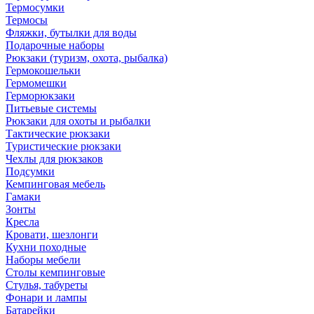
Термосумки
Термосы
Фляжки, бутылки для воды
Подарочные наборы
Рюкзаки (туризм, охота, рыбалка)
Гермокошельки
Гермомешки
Герморюкзаки
Питьевые системы
Рюкзаки для охоты и рыбалки
Тактические рюкзаки
Туристические рюкзаки
Чехлы для рюкзаков
Подсумки
Кемпинговая мебель
Гамаки
Зонты
Кресла
Кровати, шезлонги
Кухни походные
Наборы мебели
Столы кемпинговые
Стулья, табуреты
Фонари и лампы
Батарейки