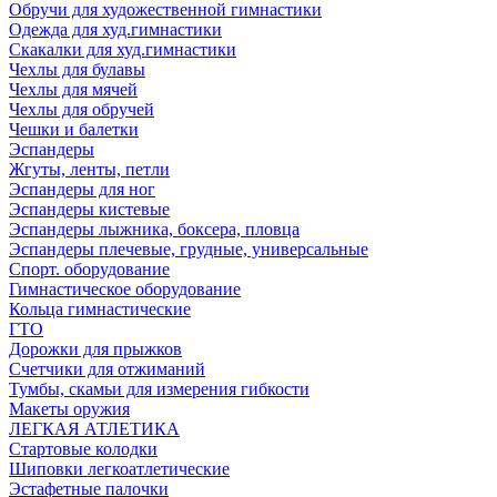
Обручи для художественной гимнастики
Одежда для худ.гимнастики
Скакалки для худ.гимнастики
Чехлы для булавы
Чехлы для мячей
Чехлы для обручей
Чешки и балетки
Эспандеры
Жгуты, ленты, петли
Эспандеры для ног
Эспандеры кистевые
Эспандеры лыжника, боксера, пловца
Эспандеры плечевые, грудные, универсальные
Спорт. оборудование
Гимнастическое оборудование
Кольца гимнастические
ГТО
Дорожки для прыжков
Счетчики для отжиманий
Тумбы, скамьи для измерения гибкости
Макеты оружия
ЛЕГКАЯ АТЛЕТИКА
Стартовые колодки
Шиповки легкоатлетические
Эстафетные палочки