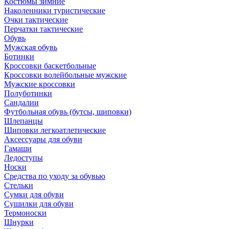
Костюмы зимние
Наколенники туристические
Очки тактические
Перчатки тактические
Обувь
Мужская обувь
Ботинки
Кроссовки баскетбольные
Кроссовки волейбольные мужские
Мужские кроссовки
Полуботинки
Сандалии
Футбольная обувь (бутсы, шиповки)
Шлепанцы
Шиповки легкоатлетические
Аксессуары для обуви
Гамаши
Ледоступы
Носки
Средства по уходу за обувью
Стельки
Сумки для обуви
Сушилки для обуви
Термоноски
Шнурки