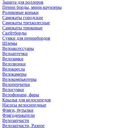
Защита для роллеров
Пенни борды, мини-круизеры
Роликовые коньки
Самокаты городские
Самокаты трехколесные
Самокаты трюковые
Скейтборды
Сумки для пеннибордов
Шлемы
Велоаксессуары
Велоаптечки
Велозамки
Велозвонки
Велокресла
Велокамеры
Велокомпьютеры
Велоперчатки
Велосумки
Велофонари, фары
Крылья для велосипедов
Насосы велосипедные
Фляги, бутылки
Флягодержатели
Велозапчасти
Велозапчасти, Разное