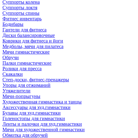
Суппорты колена
Суппорты локтя
Суппорты спины
Фитнес инвентарь
Бодибары
Гантели для фитнеса
Диски балансировочные
Коврики для фитнеса и йоги
Медболы, мячи для пилатеса
Мячи гимнастические
Обручи
Палки гимнастические
Ролики для пресса
Скакалки
Степ-доски, фитнес-тренажеры
Упоры для отжиманий
Утяжелители
Мячи-попрыгуны
Художественная гимнастика и танцы
Аксессуары для худ.гимнастики
Булавы для худ.гимнастики
Голеностопы для гимнастики
Ленты и палочки для худ.гимнастики
Мячи для художественной гимнастики
Обмотка для обручей