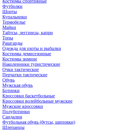
Костюмы спортивные
Футболки
Шорты
Купальники
Термобелье
Майки
Тайтсы, леггинсы, капри
Топы
Рашгарды
Одежда для охоты и рыбалки
Костюмы демисезонные
Костюмы зимние
Наколенники туристические
Очки тактические
Перчатки тактические
Обувь
Мужская обувь
Ботинки
Кроссовки баскетбольные
Кроссовки волейбольные мужские
Мужские кроссовки
Полуботинки
Сандалии
Футбольная обувь (бутсы, шиповки)
Шлепанцы