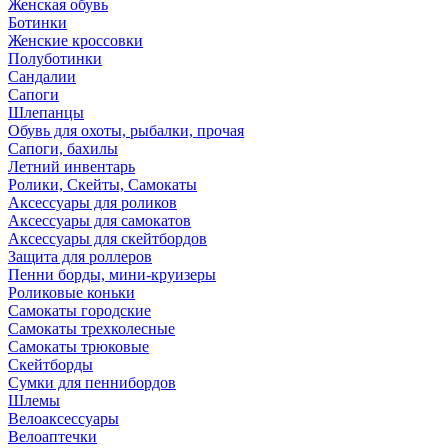
Женская обувь
Ботинки
Женские кроссовки
Полуботинки
Сандалии
Сапоги
Шлепанцы
Обувь для охоты, рыбалки, прочая
Сапоги, бахилы
Летний инвентарь
Ролики, Скейты, Самокаты
Аксессуары для роликов
Аксессуары для самокатов
Аксессуары для скейтбордов
Защита для роллеров
Пенни борды, мини-круизеры
Роликовые коньки
Самокаты городские
Самокаты трехколесные
Самокаты трюковые
Скейтборды
Сумки для пеннибордов
Шлемы
Велоаксессуары
Велоаптечки