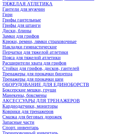
ТЯЖЕЛАЯ АТЛЕТИКА
Гантели для мужчин
Гири
Грифы гантельные
Грифы для штанги
Диски, блины
Замки для грифов
Крюки, ремни, лямки страховочные
Накладки гимнастические
Перчатки для тяжелой атлетики
Пояса для тяжелой атлетики
Расширители хвата для грифов
Стойки для грифов, дисков, гантелей
Тренажеры для прокачки бицепца
Тренажеры для прокачки шеи
ОБОРУДОВАНИЕ ДЛЯ ЕДИНОБОРСТВ
Боксерские мешки, груши
Манекены, боксмены
АКСЕССУАРЫ ДЛЯ ТРЕНАЖЕРОВ
Кардиодатчики, мониторы
Коврики для тренажеров
Смазка для беговых дорожек
Запасные части
Спорт. инвентарь
Тренировочный инвентарь