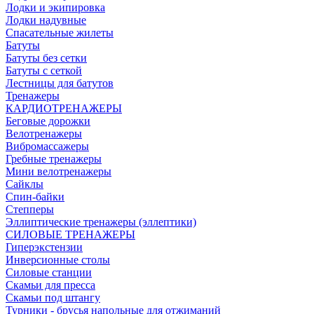
Лодки и экипировка
Лодки надувные
Спасательные жилеты
Батуты
Батуты без сетки
Батуты с сеткой
Лестницы для батутов
Тренажеры
КАРДИОТРЕНАЖЕРЫ
Беговые дорожки
Велотренажеры
Вибромассажеры
Гребные тренажеры
Мини велотренажеры
Сайклы
Спин-байки
Степперы
Эллиптические тренажеры (эллептики)
СИЛОВЫЕ ТРЕНАЖЕРЫ
Гиперэкстензии
Инверсионные столы
Силовые станции
Скамьи для пресса
Скамьи под штангу
Турники - брусья напольные для отжиманий