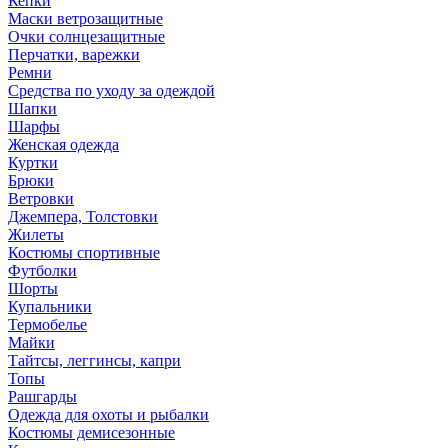
Кепки
Маски ветрозащитные
Очки солнцезащитные
Перчатки, варежки
Ремни
Средства по уходу за одеждой
Шапки
Шарфы
Женская одежда
Куртки
Брюки
Ветровки
Джемпера, Толстовки
Жилеты
Костюмы спортивные
Футболки
Шорты
Купальники
Термобелье
Майки
Тайтсы, леггинсы, капри
Топы
Рашгарды
Одежда для охоты и рыбалки
Костюмы демисезонные