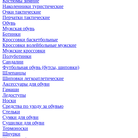
Костюмы зимние
Наколенники туристические
Очки тактические
Перчатки тактические
Обувь
Мужская обувь
Ботинки
Кроссовки баскетбольные
Кроссовки волейбольные мужские
Мужские кроссовки
Полуботинки
Сандалии
Футбольная обувь (бутсы, шиповки)
Шлепанцы
Шиповки легкоатлетические
Аксессуары для обуви
Гамаши
Ледоступы
Носки
Средства по уходу за обувью
Стельки
Сумки для обуви
Сушилки для обуви
Термоноски
Шнурки