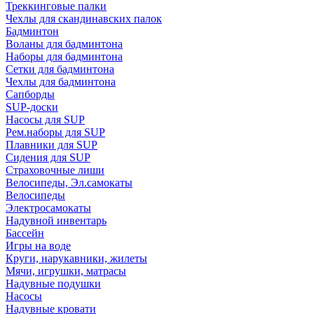
Треккинговые палки
Чехлы для скандинавских палок
Бадминтон
Воланы для бадминтона
Наборы для бадминтона
Сетки для бадминтона
Чехлы для бадминтона
Сапборды
SUP-доски
Насосы для SUP
Рем.наборы для SUP
Плавники для SUP
Сидения для SUP
Страховочные лиши
Велосипеды, Эл.самокаты
Велосипеды
Электросамокаты
Надувной инвентарь
Бассейн
Игры на воде
Круги, нарукавники, жилеты
Мячи, игрушки, матрасы
Надувные подушки
Насосы
Надувные кровати