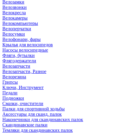
Велозамки
Велозвонки
Велокресла
Велокамеры
Велокомпьютеры
Велоперчатки
Велосумки
Велофонари, фары
Крылья для велосипедов
Насосы велосипедные
Фляги, бутылки
Флягодержатели
Велозапчасти
Велозапчасти, Разное
Велорезина
Грипсы
Ключи, Инструмент
Педали
Подножки
Смазки, очистители
Палки для спортивной ходьбы
Аксессуары для сканд. палок
Наконечники для скандинавских палок
Скандинавские палки
Темляки для скандинавских палок