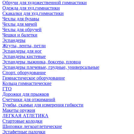
Обручи для художественной гимнастики
Одежда для худ.гимнастики
Скакалки для худ.гимнастики
Чехлы для булавы
Чехлы для мячей
Чехлы для обручей
Чешки и балетки
Эспандеры
Жгуты, ленты, петли
Эспандеры для ног
Эспандеры кистевые
Эспандеры лыжника, боксера, пловца
Эспандеры плечевые, грудные, универсальные
Спорт. оборудование
Гимнастическое оборудование
Кольца гимнастические
ГТО
Дорожки для прыжков
Счетчики для отжиманий
Тумбы, скамьи для измерения гибкости
Макеты оружия
ЛЕГКАЯ АТЛЕТИКА
Стартовые колодки
Шиповки легкоатлетические
Эстафетные палочки