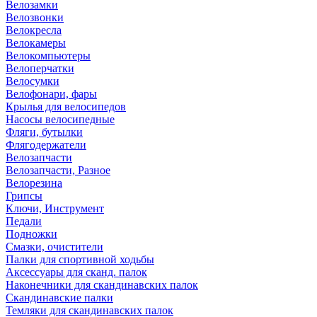
Велозамки
Велозвонки
Велокресла
Велокамеры
Велокомпьютеры
Велоперчатки
Велосумки
Велофонари, фары
Крылья для велосипедов
Насосы велосипедные
Фляги, бутылки
Флягодержатели
Велозапчасти
Велозапчасти, Разное
Велорезина
Грипсы
Ключи, Инструмент
Педали
Подножки
Смазки, очистители
Палки для спортивной ходьбы
Аксессуары для сканд. палок
Наконечники для скандинавских палок
Скандинавские палки
Темляки для скандинавских палок