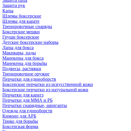
Защита паха
Защита рук
Капы
Шлемы боксерские
Шлемы для карате
Тренировочные снаряды
Боксерские мешки
Груши боксерские
Детские боксерские наборы
Лапы для бокса
Макивары, пады
Манекены для бокса
Манекены для борьбы
Подвесы, растяжки
Тренировочное оружие
Перчатки для единоборств
Боксерские перчатки из искусственной кожи
Боксерские перчатки из натуральной кожи
Перчатки для каратэ
Перчатки для ММА и РБ
Перчатки снарядные, шингарты
Одежда для единоборств
Кимоно для АРБ
Трико для борьбы
Боксерская форма