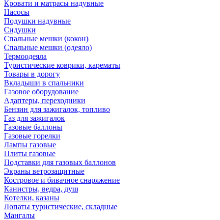
Кровати и матрасы надувные
Насосы
Подушки надувные
Сидушки
Спальные мешки (кокон)
Спальные мешки (одеяло)
Термоодеяла
Туристические коврики, карематы
Товары в дорогу
Вкладыши в спальники
Газовое оборудование
Адаптеры, переходники
Бензин для зажигалок, топливо
Газ для зажигалок
Газовые баллоны
Газовые горелки
Лампы газовые
Плиты газовые
Подставки для газовых баллонов
Экраны ветрозащитные
Костровое и бивачное снаряжение
Канистры, ведра, душ
Котелки, казаны
Лопаты туристические, складные
Мангалы