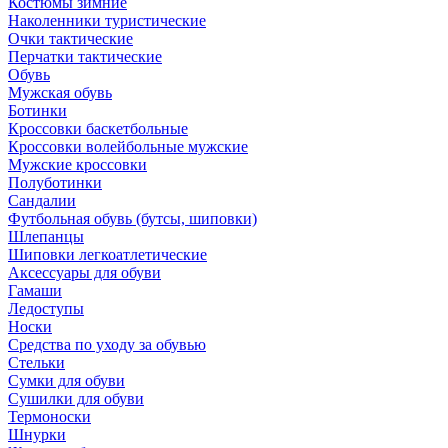
Костюмы зимние
Наколенники туристические
Очки тактические
Перчатки тактические
Обувь
Мужская обувь
Ботинки
Кроссовки баскетбольные
Кроссовки волейбольные мужские
Мужские кроссовки
Полуботинки
Сандалии
Футбольная обувь (бутсы, шиповки)
Шлепанцы
Шиповки легкоатлетические
Аксессуары для обуви
Гамаши
Ледоступы
Носки
Средства по уходу за обувью
Стельки
Сумки для обуви
Сушилки для обуви
Термоноски
Шнурки