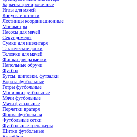
Барьеры тренировочные
Иглы для мячей
Конусы и штанги
Лестницы координационные
Манометры
Насосы для мячей
Секундомеры
Сумки для инвентаря
Тактические доски
Тележки для мячей
Фишки для разметки
Напольные обручи
Футбол
Бутсы, шиповки, футзалки
Ворота футбольные
Гетры футбольные
Манишки футбольные
Мячи футбольные
Мячи футзальные
Перчатки вратаря
Форма футбольная
Футбольные сетки
Футбольные тренажеры
Щитки футбольные
Волейбол