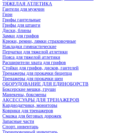
ТЯЖЕЛАЯ АТЛЕТИКА
Гантели для мужчин
Гири
Грифы гантельные
Грифы для штанги
Диски, блины
Замки для грифов
Крюки, ремни, лямки страховочные
Накладки гимнастические
Перчатки для тяжелой атлетики
Пояса для тяжелой атлетики
Расширители хвата для грифов
Стойки для грифов, дисков, гантелей
Тренажеры для прокачки бицепца
Тренажеры для прокачки шеи
ОБОРУДОВАНИЕ ДЛЯ ЕДИНОБОРСТВ
Боксерские мешки, груши
Манекены, боксмены
АКСЕССУАРЫ ДЛЯ ТРЕНАЖЕРОВ
Кардиодатчики, мониторы
Коврики для тренажеров
Смазка для беговых дорожек
Запасные части
Спорт. инвентарь
Тренировочный инвентарь