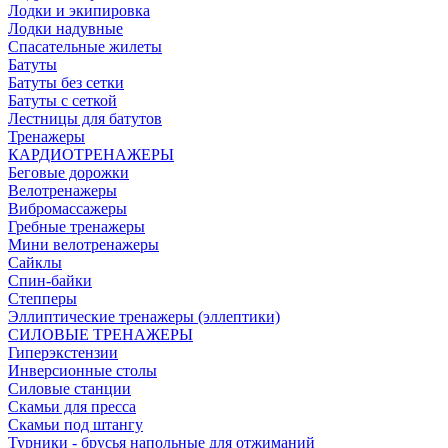
Лодки и экипировка
Лодки надувные
Спасательные жилеты
Батуты
Батуты без сетки
Батуты с сеткой
Лестницы для батутов
Тренажеры
КАРДИОТРЕНАЖЕРЫ
Беговые дорожки
Велотренажеры
Вибромассажеры
Гребные тренажеры
Мини велотренажеры
Сайклы
Спин-байки
Степперы
Эллиптические тренажеры (эллептики)
СИЛОВЫЕ ТРЕНАЖЕРЫ
Гиперэкстензии
Инверсионные столы
Силовые станции
Скамьи для пресса
Скамьи под штангу
Турники - брусья напольные для отжиманий