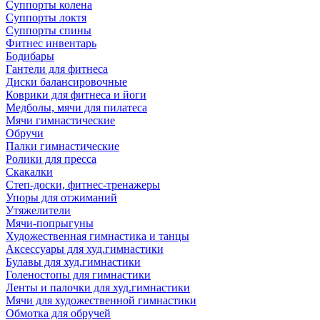
Суппорты колена
Суппорты локтя
Суппорты спины
Фитнес инвентарь
Бодибары
Гантели для фитнеса
Диски балансировочные
Коврики для фитнеса и йоги
Медболы, мячи для пилатеса
Мячи гимнастические
Обручи
Палки гимнастические
Ролики для пресса
Скакалки
Степ-доски, фитнес-тренажеры
Упоры для отжиманий
Утяжелители
Мячи-попрыгуны
Художественная гимнастика и танцы
Аксессуары для худ.гимнастики
Булавы для худ.гимнастики
Голеностопы для гимнастики
Ленты и палочки для худ.гимнастики
Мячи для художественной гимнастики
Обмотка для обручей