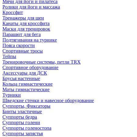
Мячи для йоги и пилатеса
Ролики для йоги и массажа
Кроссфит
Тренажеры для шеи
Канаты для кроссфита
Маски для тренировок
Парашют для бега
Подтягивания на турнике
Пояса скорости
Спортивные тросы
Тейпы
Тренировочные системы, петли TRX
Спортивное оборудование
Аксессуары для ДСК
Брусья настенные
Кольца гимнастические
Маты гимнастические
Турники
Шведские стенки и навесное оборудование
Суппорты, Фиксаторы
Бинты эластичные
Суппорты бедра
Суппорты голени
Суппорты голеностопа
Суппорты запястья