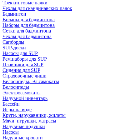
Треккинговые палки
Чехлы для скандинавских палок
Бадминтон
Воланы для бадминтона
Наборы для бадминтона
Сетки для бадминтона
Чехлы для бадминтона
Сапборды
SUP-доски
Насосы для SUP
Рем.наборы для SUP
Плавники для SUP
Сидения для SUP
Страховочные лиши
Велосипеды, Эл.самокаты
Велосипеды
Электросамокаты
Надувной инвентарь
Бассейн
Игры на воде
Круги, нарукавники, жилеты
Мячи, игрушки, матрасы
Надувные подушки
Насосы
Надувные кровати