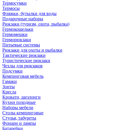
Термосумки
Термосы
Фляжки, бутылки для воды
Подарочные наборы
Рюкзаки (туризм, охота, рыбалка)
Гермокошельки
Гермомешки
Герморюкзаки
Питьевые системы
Рюкзаки для охоты и рыбалки
Тактические рюкзаки
Туристические рюкзаки
Чехлы для рюкзаков
Подсумки
Кемпинговая мебель
Гамаки
Зонты
Кресла
Кровати, шезлонги
Кухни походные
Наборы мебели
Столы кемпинговые
Стулья, табуреты
Фонари и лампы
Батарейки