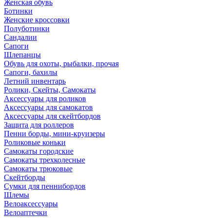
Женская обувь
Ботинки
Женские кроссовки
Полуботинки
Сандалии
Сапоги
Шлепанцы
Обувь для охоты, рыбалки, прочая
Сапоги, бахилы
Летний инвентарь
Ролики, Скейты, Самокаты
Аксессуары для роликов
Аксессуары для самокатов
Аксессуары для скейтбордов
Защита для роллеров
Пенни борды, мини-круизеры
Роликовые коньки
Самокаты городские
Самокаты трехколесные
Самокаты трюковые
Скейтборды
Сумки для пеннибордов
Шлемы
Велоаксессуары
Велоаптечки