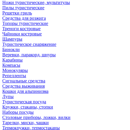
Ножи туристические, мультитулы
Пилы туристические
Решетки гриль
Средства для розжига
Топоры туристические
Треноги костровые
Чайники костровые
Шампуры
Туристическое снаряжение
Бинокли
Веревки, паракорд, шнуры
Карабины
Компасы
Монокуляры
Репелленты
Сигнальные средства
Средства выживания
Кошки для альпинизма
Лупы
Туристическая посуда
Кружки, стаканы, стопки
Наборы посуды
Столовые приборы, ложки, вилки
Тарелки, миски, чашки
Термокружки, термостаканы