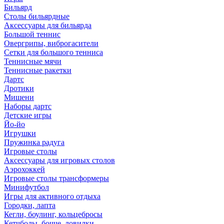
Бильярд
Столы бильярдные
Аксессуары для бильярда
Большой теннис
Овергрипы, виброгасители
Сетки для большого тенниса
Теннисные мячи
Теннисные ракетки
Дартс
Дротики
Мишени
Наборы дартс
Детские игры
Йо-йо
Игрушки
Пружинка радуга
Игровые столы
Аксессуары для игровых столов
Аэрохоккей
Игровые столы трансформеры
Минифутбол
Игры для активного отдыха
Городки, лапта
Кегли, боулинг, кольцебросы
Кетчболы, бочче, ловилки