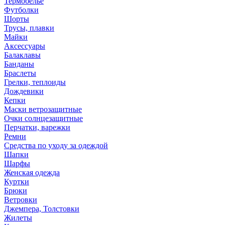
Термобелье
Футболки
Шорты
Трусы, плавки
Майки
Аксессуары
Балаклавы
Банданы
Браслеты
Грелки, теплоиды
Дождевики
Кепки
Маски ветрозащитные
Очки солнцезащитные
Перчатки, варежки
Ремни
Средства по уходу за одеждой
Шапки
Шарфы
Женская одежда
Куртки
Брюки
Ветровки
Джемпера, Толстовки
Жилеты