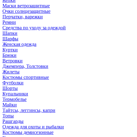
Кепки
Маски ветрозащитные
Очки солнцезащитные
Перчатки, варежки
Ремни
Средства по уходу за одеждой
Шапки
Шарфы
Женская одежда
Куртки
Брюки
Ветровки
Джемпера, Толстовки
Жилеты
Костюмы спортивные
Футболки
Шорты
Купальники
Термобелье
Майки
Тайтсы, леггинсы, капри
Топы
Рашгарды
Одежда для охоты и рыбалки
Костюмы демисезонные