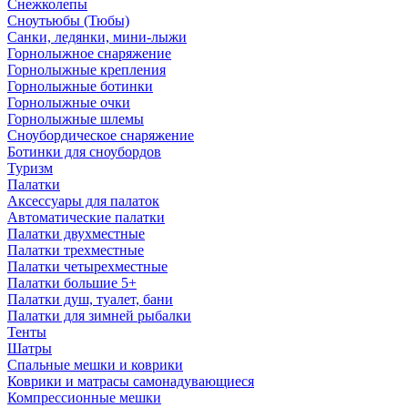
Снежколепы
Сноутьюбы (Тюбы)
Санки, ледянки, мини-лыжи
Горнолыжное снаряжение
Горнолыжные крепления
Горнолыжные ботинки
Горнолыжные очки
Горнолыжные шлемы
Сноубордическое снаряжение
Ботинки для сноубордов
Туризм
Палатки
Аксессуары для палаток
Автоматические палатки
Палатки двухместные
Палатки трехместные
Палатки четырехместные
Палатки большие 5+
Палатки душ, туалет, бани
Палатки для зимней рыбалки
Тенты
Шатры
Спальные мешки и коврики
Коврики и матрасы самонадувающиеся
Компрессионные мешки