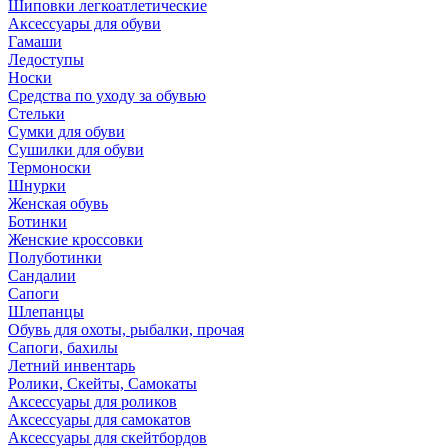
Шиповки легкоатлетические
Аксессуары для обуви
Гамаши
Ледоступы
Носки
Средства по уходу за обувью
Стельки
Сумки для обуви
Сушилки для обуви
Термоноски
Шнурки
Женская обувь
Ботинки
Женские кроссовки
Полуботинки
Сандалии
Сапоги
Шлепанцы
Обувь для охоты, рыбалки, прочая
Сапоги, бахилы
Летний инвентарь
Ролики, Скейты, Самокаты
Аксессуары для роликов
Аксессуары для самокатов
Аксессуары для скейтбордов