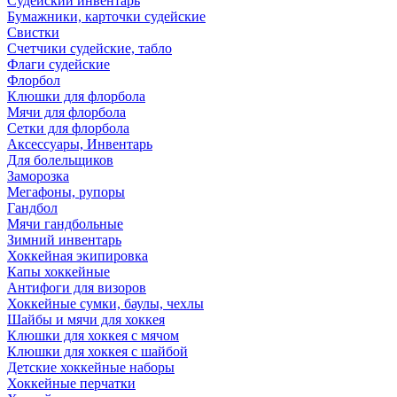
Судейский инвентарь
Бумажники, карточки судейские
Свистки
Счетчики судейские, табло
Флаги судейские
Флорбол
Клюшки для флорбола
Мячи для флорбола
Сетки для флорбола
Аксессуары, Инвентарь
Для болельщиков
Заморозка
Мегафоны, рупоры
Гандбол
Мячи гандбольные
Зимний инвентарь
Хоккейная экипировка
Капы хоккейные
Антифоги для визоров
Хоккейные сумки, баулы, чехлы
Шайбы и мячи для хоккея
Клюшки для хоккея с мячом
Клюшки для хоккея с шайбой
Детские хоккейные наборы
Хоккейные перчатки