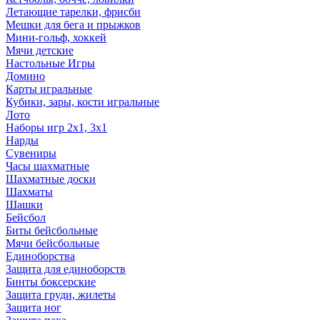
Летающие тарелки, фрисби
Мешки для бега и прыжков
Мини-гольф, хоккей
Мячи детские
Настольные Игры
Домино
Карты игральные
Кубики, зары, кости игральные
Лото
Наборы игр 2х1, 3х1
Нарды
Сувениры
Часы шахматные
Шахматные доски
Шахматы
Шашки
Бейсбол
Биты бейсбольные
Мячи бейсбольные
Единоборства
Защита для единоборств
Бинты боксерские
Защита груди, жилеты
Защита ног