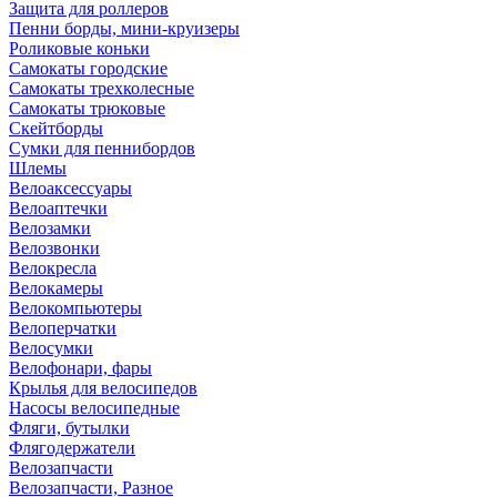
Защита для роллеров
Пенни борды, мини-круизеры
Роликовые коньки
Самокаты городские
Самокаты трехколесные
Самокаты трюковые
Скейтборды
Сумки для пеннибордов
Шлемы
Велоаксессуары
Велоаптечки
Велозамки
Велозвонки
Велокресла
Велокамеры
Велокомпьютеры
Велоперчатки
Велосумки
Велофонари, фары
Крылья для велосипедов
Насосы велосипедные
Фляги, бутылки
Флягодержатели
Велозапчасти
Велозапчасти, Разное