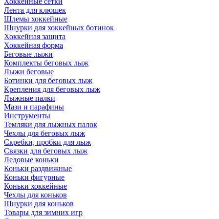
Хоккейные сетки
Лента для клюшек
Шлемы хоккейные
Шнурки для хоккейных ботинок
Хоккейная защита
Хоккейная форма
Беговые лыжи
Комплекты беговых лыж
Лыжи беговые
Ботинки для беговых лыж
Крепления для беговых лыж
Лыжные палки
Мази и парафины
Инструменты
Темляки для лыжных палок
Чехлы для беговых лыж
Скребки, пробки для лыж
Связки для беговых лыж
Ледовые коньки
Коньки раздвижные
Коньки фигурные
Коньки хоккейные
Чехлы для коньков
Шнурки для коньков
Товары для зимних игр