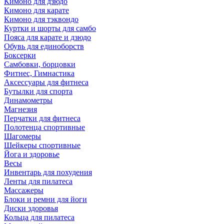
Кимоно для дзюдо
Кимоно для карате
Кимоно для тэквондо
Куртки и шорты для самбо
Пояса для карате и дзюдо
Обувь для единоборств
Боксерки
Самбовки, борцовки
Фитнес, Гимнастика
Аксессуары для фитнеса
Бутылки для спорта
Динамометры
Магнезия
Перчатки для фитнеса
Полотенца спортивные
Шагомеры
Шейкеры спортивные
Йога и здоровье
Весы
Инвентарь для похудения
Ленты для пилатеса
Массажеры
Блоки и ремни для йоги
Диски здоровья
Кольца для пилатеса