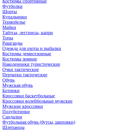
Костюмы спортивные
Футболки
Шорты
Купальники
Термобелье
Майки
Тайтсы, леггинсы, капри
Топы
Рашгарды
Одежда для охоты и рыбалки
Костюмы демисезонные
Костюмы зимние
Наколенники туристические
Очки тактические
Перчатки тактические
Обувь
Мужская обувь
Ботинки
Кроссовки баскетбольные
Кроссовки волейбольные мужские
Мужские кроссовки
Полуботинки
Сандалии
Футбольная обувь (бутсы, шиповки)
Шлепанцы