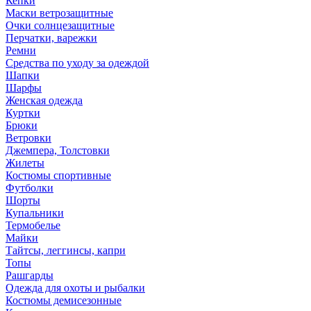
Кепки
Маски ветрозащитные
Очки солнцезащитные
Перчатки, варежки
Ремни
Средства по уходу за одеждой
Шапки
Шарфы
Женская одежда
Куртки
Брюки
Ветровки
Джемпера, Толстовки
Жилеты
Костюмы спортивные
Футболки
Шорты
Купальники
Термобелье
Майки
Тайтсы, леггинсы, капри
Топы
Рашгарды
Одежда для охоты и рыбалки
Костюмы демисезонные