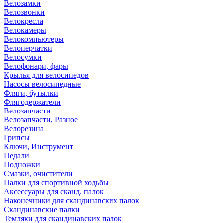
Велозамки
Велозвонки
Велокресла
Велокамеры
Велокомпьютеры
Велоперчатки
Велосумки
Велофонари, фары
Крылья для велосипедов
Насосы велосипедные
Фляги, бутылки
Флягодержатели
Велозапчасти
Велозапчасти, Разное
Велорезина
Грипсы
Ключи, Инструмент
Педали
Подножки
Смазки, очистители
Палки для спортивной ходьбы
Аксессуары для сканд. палок
Наконечники для скандинавских палок
Скандинавские палки
Темляки для скандинавских палок