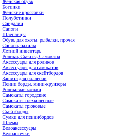
Женская обувь
Ботинки
Женские кроссовки
Полуботинки
Сандалии
Сапоги
Шлепанцы
Обувь для охоты, рыбалки, прочая
Сапоги, бахилы
Летний инвентарь
Ролики, Скейты, Самокаты
Аксессуары для роликов
Аксессуары для самокатов
Аксессуары для скейтбордов
Защита для роллеров
Пенни борды, мини-круизеры
Роликовые коньки
Самокаты городские
Самокаты трехколесные
Самокаты трюковые
Скейтборды
Сумки для пеннибордов
Шлемы
Велоаксессуары
Велоаптечки