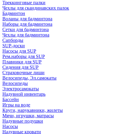
Треккинговые палки
Чехлы для скандинавских палок
Бадминтон
Воланы для бадминтона
Наборы для бадминтона
Сетки для бадминтона
Чехлы для бадминтона
Сапборды
SUP-доски
Насосы для SUP
Рем.наборы для SUP
Плавники для SUP
Сидения для SUP
Страховочные лиши
Велосипеды, Эл.самокаты
Велосипеды
Электросамокаты
Надувной инвентарь
Бассейн
Игры на воде
Круги, нарукавники, жилеты
Мячи, игрушки, матрасы
Надувные подушки
Насосы
Надувные кровати