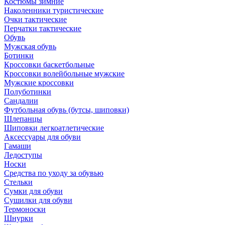
Костюмы зимние
Наколенники туристические
Очки тактические
Перчатки тактические
Обувь
Мужская обувь
Ботинки
Кроссовки баскетбольные
Кроссовки волейбольные мужские
Мужские кроссовки
Полуботинки
Сандалии
Футбольная обувь (бутсы, шиповки)
Шлепанцы
Шиповки легкоатлетические
Аксессуары для обуви
Гамаши
Ледоступы
Носки
Средства по уходу за обувью
Стельки
Сумки для обуви
Сушилки для обуви
Термоноски
Шнурки