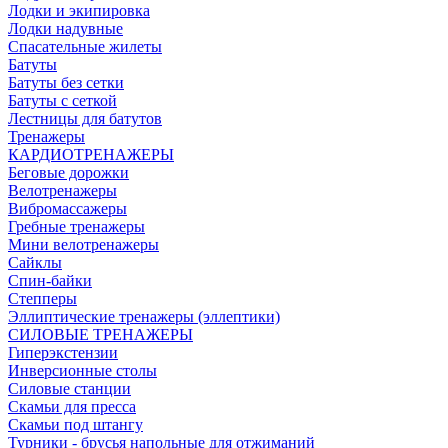
Лодки и экипировка
Лодки надувные
Спасательные жилеты
Батуты
Батуты без сетки
Батуты с сеткой
Лестницы для батутов
Тренажеры
КАРДИОТРЕНАЖЕРЫ
Беговые дорожки
Велотренажеры
Вибромассажеры
Гребные тренажеры
Мини велотренажеры
Сайклы
Спин-байки
Степперы
Эллиптические тренажеры (эллептики)
СИЛОВЫЕ ТРЕНАЖЕРЫ
Гиперэкстензии
Инверсионные столы
Силовые станции
Скамьи для пресса
Скамьи под штангу
Турники - брусья напольные для отжиманий