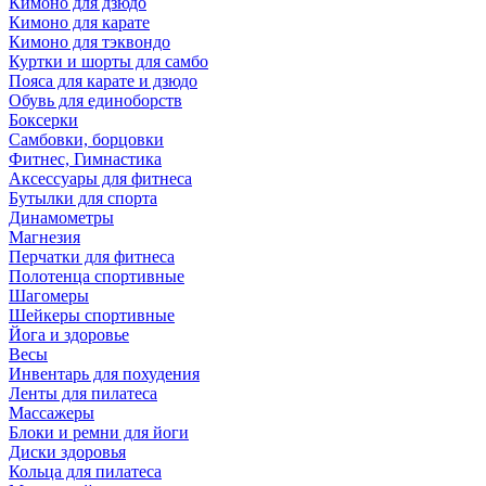
Кимоно для дзюдо
Кимоно для карате
Кимоно для тэквондо
Куртки и шорты для самбо
Пояса для карате и дзюдо
Обувь для единоборств
Боксерки
Самбовки, борцовки
Фитнес, Гимнастика
Аксессуары для фитнеса
Бутылки для спорта
Динамометры
Магнезия
Перчатки для фитнеса
Полотенца спортивные
Шагомеры
Шейкеры спортивные
Йога и здоровье
Весы
Инвентарь для похудения
Ленты для пилатеса
Массажеры
Блоки и ремни для йоги
Диски здоровья
Кольца для пилатеса