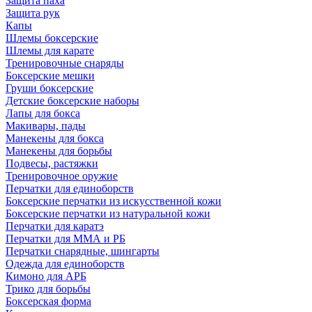
Защита паха
Защита рук
Капы
Шлемы боксерские
Шлемы для карате
Тренировочные снаряды
Боксерские мешки
Груши боксерские
Детские боксерские наборы
Лапы для бокса
Макивары, пады
Манекены для бокса
Манекены для борьбы
Подвесы, растяжки
Тренировочное оружие
Перчатки для единоборств
Боксерские перчатки из искусственной кожи
Боксерские перчатки из натуральной кожи
Перчатки для каратэ
Перчатки для ММА и РБ
Перчатки снарядные, шингарты
Одежда для единоборств
Кимоно для АРБ
Трико для борьбы
Боксерская форма