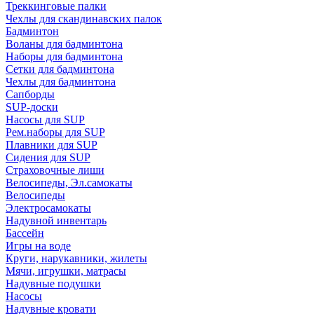
Треккинговые палки
Чехлы для скандинавских палок
Бадминтон
Воланы для бадминтона
Наборы для бадминтона
Сетки для бадминтона
Чехлы для бадминтона
Сапборды
SUP-доски
Насосы для SUP
Рем.наборы для SUP
Плавники для SUP
Сидения для SUP
Страховочные лиши
Велосипеды, Эл.самокаты
Велосипеды
Электросамокаты
Надувной инвентарь
Бассейн
Игры на воде
Круги, нарукавники, жилеты
Мячи, игрушки, матрасы
Надувные подушки
Насосы
Надувные кровати