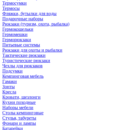
Термосумки
Термосы
Фляжки, бутылки для воды
Подарочные наборы
Рюкзаки (туризм, охота, рыбалка)
Гермокошельки
Гермомешки
Герморюкзаки
Питьевые системы
Рюкзаки для охоты и рыбалки
Тактические рюкзаки
Туристические рюкзаки
Чехлы для рюкзаков
Подсумки
Кемпинговая мебель
Гамаки
Зонты
Кресла
Кровати, шезлонги
Кухни походные
Наборы мебели
Столы кемпинговые
Стулья, табуреты
Фонари и лампы
Батарейки