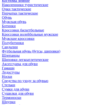
Костюмы зимние
Наколенники туристические
Очки тактические
Перчатки тактические
Обувь
Мужская обувь
Ботинки
Кроссовки баскетбольные
Кроссовки волейбольные мужские
Мужские кроссовки
Полуботинки
Сандалии
Футбольная обувь (бутсы, шиповки)
Шлепанцы
Шиповки легкоатлетические
Аксессуары для обуви
Гамаши
Ледоступы
Носки
Средства по уходу за обувью
Стельки
Сумки для обуви
Сушилки для обуви
Термоноски
Шнурки