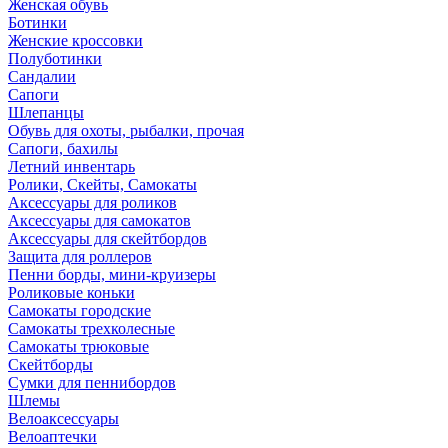
Женская обувь
Ботинки
Женские кроссовки
Полуботинки
Сандалии
Сапоги
Шлепанцы
Обувь для охоты, рыбалки, прочая
Сапоги, бахилы
Летний инвентарь
Ролики, Скейты, Самокаты
Аксессуары для роликов
Аксессуары для самокатов
Аксессуары для скейтбордов
Защита для роллеров
Пенни борды, мини-круизеры
Роликовые коньки
Самокаты городские
Самокаты трехколесные
Самокаты трюковые
Скейтборды
Сумки для пеннибордов
Шлемы
Велоаксессуары
Велоаптечки