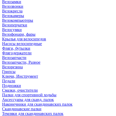
Велозамки
Велозвонки
Велокресла
Велокамеры
Велокомпьютеры
Велоперчатки
Велосумки
Велофонари, фары
Крылья для велосипедов
Насосы велосипедные
Фляги, бутылки
Флягодержатели
Велозапчасти
Велозапчасти, Разное
Велорезина
Грипсы
Ключи, Инструмент
Педали
Подножки
Смазки, очистители
Палки для спортивной ходьбы
Аксессуары для сканд. палок
Наконечники для скандинавских палок
Скандинавские палки
Темляки для скандинавских палок