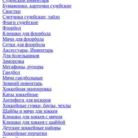
Судейский инвентарь
Бумажники, карточки судейские
Свистки
Счетчики судейские, табло
Флаги судейские
Флорбол
Клюшки для флорбола
Мячи для флорбола
Сетки для флорбола
Аксессуары, Инвентарь
Для болельщиков
Заморозка
Мегафоны, рупоры
Гандбол
Мячи гандбольные
Зимний инвентарь
Хоккейная экипировка
Капы хоккейные
Антифоги для визоров
Хоккейные сумки, баулы, чехлы
Шайбы и мячи для хоккея
Клюшки для хоккея с мячом
Клюшки для хоккея с шайбой
Детские хоккейные наборы
Хоккейные перчатки