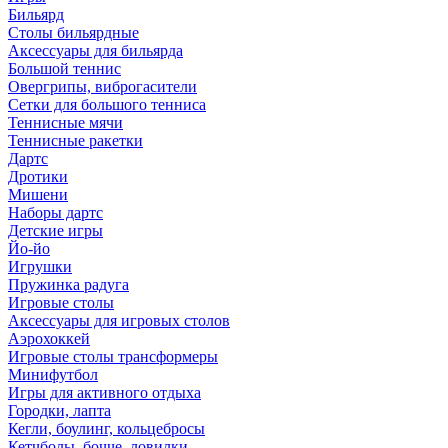
Бильярд
Столы бильярдные
Аксессуары для бильярда
Большой теннис
Овергрипы, виброгасители
Сетки для большого тенниса
Теннисные мячи
Теннисные ракетки
Дартс
Дротики
Мишени
Наборы дартс
Детские игры
Йо-йо
Игрушки
Пружинка радуга
Игровые столы
Аксессуары для игровых столов
Аэрохоккей
Игровые столы трансформеры
Минифутбол
Игры для активного отдыха
Городки, лапта
Кегли, боулинг, кольцебросы
Кетчболы, бочче, ловилки