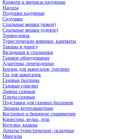
Кровати и матрасы надувные
Насосы
Подушки надувные
Сидушки
Спальные мешки (кокон)
Спальные мешки (одеяло)
Термоодеяла
Туристические коврики, карематы
Товары в дорогу
Вкладыши в спальники
Газовое оборудование
Адаптеры, переходники
Бензин для зажигалок, топливо
Газ для зажигалок
Газовые баллоны
Газовые горелки
Лампы газовые
Плиты газовые
Подставки для газовых баллонов
Экраны ветрозащитные
Костровое и бивачное снаряжение
Канистры, ведра, душ
Котелки, казаны
Лопаты туристические, складные
Мангалы