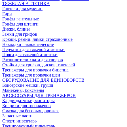
ТЯЖЕЛАЯ АТЛЕТИКА
Гантели для мужчин
Гири
Грифы гантельные
Грифы для штанги
Диски, блины
Замки для грифов
Крюки, ремни, лямки страховочные
Накладки гимнастические
Перчатки для тяжелой атлетики
Пояса для тяжелой атлетики
Расширители хвата для грифов
Стойки для грифов, дисков, гантелей
Тренажеры для прокачки бицепца
Тренажеры для прокачки шеи
ОБОРУДОВАНИЕ ДЛЯ ЕДИНОБОРСТВ
Боксерские мешки, груши
Манекены, боксмены
АКСЕССУАРЫ ДЛЯ ТРЕНАЖЕРОВ
Кардиодатчики, мониторы
Коврики для тренажеров
Смазка для беговых дорожек
Запасные части
Спорт. инвентарь
Тренировочный инвентарь