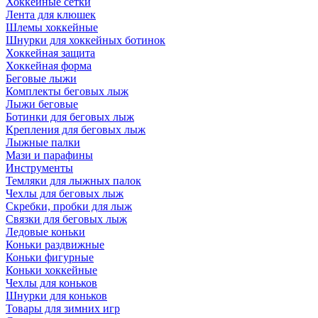
Хоккейные сетки
Лента для клюшек
Шлемы хоккейные
Шнурки для хоккейных ботинок
Хоккейная защита
Хоккейная форма
Беговые лыжи
Комплекты беговых лыж
Лыжи беговые
Ботинки для беговых лыж
Крепления для беговых лыж
Лыжные палки
Мази и парафины
Инструменты
Темляки для лыжных палок
Чехлы для беговых лыж
Скребки, пробки для лыж
Связки для беговых лыж
Ледовые коньки
Коньки раздвижные
Коньки фигурные
Коньки хоккейные
Чехлы для коньков
Шнурки для коньков
Товары для зимних игр