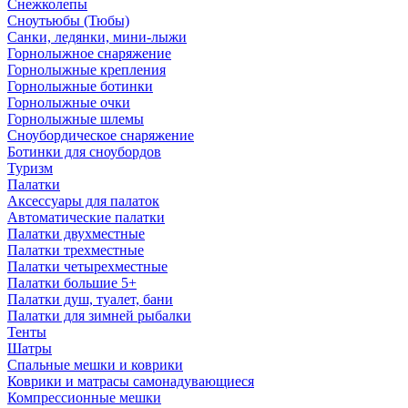
Снежколепы
Сноутьюбы (Тюбы)
Санки, ледянки, мини-лыжи
Горнолыжное снаряжение
Горнолыжные крепления
Горнолыжные ботинки
Горнолыжные очки
Горнолыжные шлемы
Сноубордическое снаряжение
Ботинки для сноубордов
Туризм
Палатки
Аксессуары для палаток
Автоматические палатки
Палатки двухместные
Палатки трехместные
Палатки четырехместные
Палатки большие 5+
Палатки душ, туалет, бани
Палатки для зимней рыбалки
Тенты
Шатры
Спальные мешки и коврики
Коврики и матрасы самонадувающиеся
Компрессионные мешки