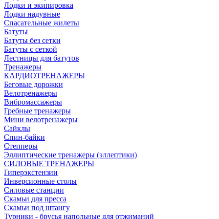
Лодки и экипировка
Лодки надувные
Спасательные жилеты
Батуты
Батуты без сетки
Батуты с сеткой
Лестницы для батутов
Тренажеры
КАРДИОТРЕНАЖЕРЫ
Беговые дорожки
Велотренажеры
Вибромассажеры
Гребные тренажеры
Мини велотренажеры
Сайклы
Спин-байки
Степперы
Эллиптические тренажеры (эллептики)
СИЛОВЫЕ ТРЕНАЖЕРЫ
Гиперэкстензии
Инверсионные столы
Силовые станции
Скамьи для пресса
Скамьи под штангу
Турники - брусья напольные для отжиманий