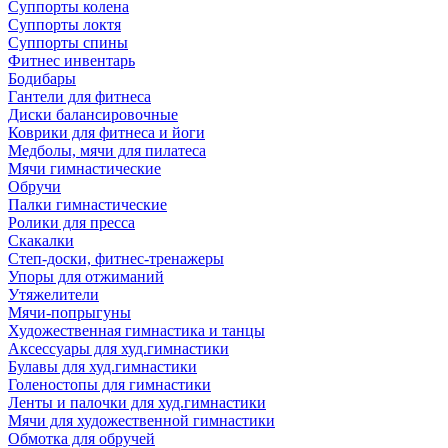
Суппорты колена
Суппорты локтя
Суппорты спины
Фитнес инвентарь
Бодибары
Гантели для фитнеса
Диски балансировочные
Коврики для фитнеса и йоги
Медболы, мячи для пилатеса
Мячи гимнастические
Обручи
Палки гимнастические
Ролики для пресса
Скакалки
Степ-доски, фитнес-тренажеры
Упоры для отжиманий
Утяжелители
Мячи-попрыгуны
Художественная гимнастика и танцы
Аксессуары для худ.гимнастики
Булавы для худ.гимнастики
Голеностопы для гимнастики
Ленты и палочки для худ.гимнастики
Мячи для художественной гимнастики
Обмотка для обручей