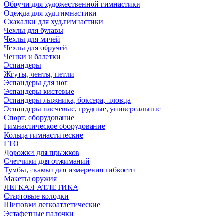
Обручи для художественной гимнастики
Одежда для худ.гимнастики
Скакалки для худ.гимнастики
Чехлы для булавы
Чехлы для мячей
Чехлы для обручей
Чешки и балетки
Эспандеры
Жгуты, ленты, петли
Эспандеры для ног
Эспандеры кистевые
Эспандеры лыжника, боксера, пловца
Эспандеры плечевые, грудные, универсальные
Спорт. оборудование
Гимнастическое оборудование
Кольца гимнастические
ГТО
Дорожки для прыжков
Счетчики для отжиманий
Тумбы, скамьи для измерения гибкости
Макеты оружия
ЛЕГКАЯ АТЛЕТИКА
Стартовые колодки
Шиповки легкоатлетические
Эстафетные палочки