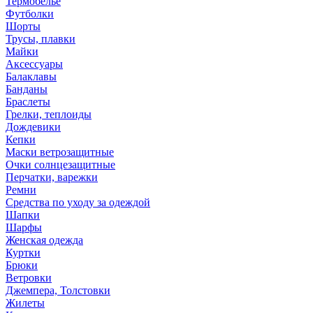
Термобелье
Футболки
Шорты
Трусы, плавки
Майки
Аксессуары
Балаклавы
Банданы
Браслеты
Грелки, теплоиды
Дождевики
Кепки
Маски ветрозащитные
Очки солнцезащитные
Перчатки, варежки
Ремни
Средства по уходу за одеждой
Шапки
Шарфы
Женская одежда
Куртки
Брюки
Ветровки
Джемпера, Толстовки
Жилеты