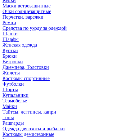
Кепки
Маски ветрозащитные
Очки солнцезащитные
Перчатки, варежки
Ремни
Средства по уходу за одеждой
Шапки
Шарфы
Женская одежда
Куртки
Брюки
Ветровки
Джемпера, Толстовки
Жилеты
Костюмы спортивные
Футболки
Шорты
Купальники
Термобелье
Майки
Тайтсы, леггинсы, капри
Топы
Рашгарды
Одежда для охоты и рыбалки
Костюмы демисезонные