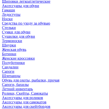
Шиповки легкоатлетические
Аксессуары для обуви
Гамаши
Ледоступы
Носки
Средства по уходу за обувью
Стельки
Сумки для обуви
Сушилки для обуви
Термоноски
Шнурки
Женская обувь
Ботинки
Женские кроссовки
Полуботинки
Сандалии
Сапоги
Шлепанцы
Обувь для охоты, рыбалки, прочая
Сапоги, бахилы
Летний инвентарь
Ролики, Скейты, Самокаты
Аксессуары для роликов
Аксессуары для самокатов
Аксессуары для скейтбордов