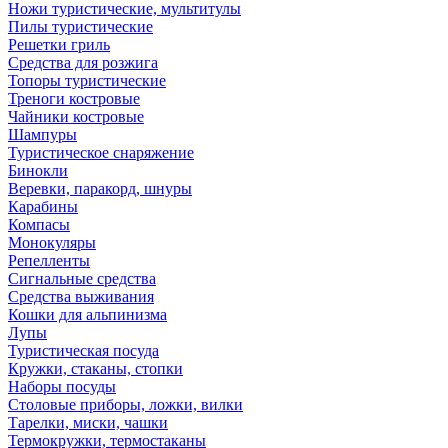
Ножи туристические, мультитулы
Пилы туристические
Решетки гриль
Средства для розжига
Топоры туристические
Треноги костровые
Чайники костровые
Шампуры
Туристическое снаряжение
Бинокли
Веревки, паракорд, шнуры
Карабины
Компасы
Монокуляры
Репелленты
Сигнальные средства
Средства выживания
Кошки для альпинизма
Лупы
Туристическая посуда
Кружки, стаканы, стопки
Наборы посуды
Столовые приборы, ложки, вилки
Тарелки, миски, чашки
Термокружки, термостаканы