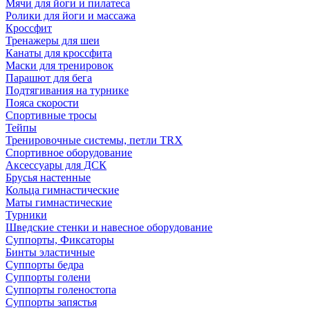
Мячи для йоги и пилатеса
Ролики для йоги и массажа
Кроссфит
Тренажеры для шеи
Канаты для кроссфита
Маски для тренировок
Парашют для бега
Подтягивания на турнике
Пояса скорости
Спортивные тросы
Тейпы
Тренировочные системы, петли TRX
Спортивное оборудование
Аксессуары для ДСК
Брусья настенные
Кольца гимнастические
Маты гимнастические
Турники
Шведские стенки и навесное оборудование
Суппорты, Фиксаторы
Бинты эластичные
Суппорты бедра
Суппорты голени
Суппорты голеностопа
Суппорты запястья