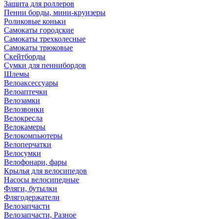
Защита для роллеров
Пенни борды, мини-круизеры
Роликовые коньки
Самокаты городские
Самокаты трехколесные
Самокаты трюковые
Скейтборды
Сумки для пеннибордов
Шлемы
Велоаксессуары
Велоаптечки
Велозамки
Велозвонки
Велокресла
Велокамеры
Велокомпьютеры
Велоперчатки
Велосумки
Велофонари, фары
Крылья для велосипедов
Насосы велосипедные
Фляги, бутылки
Флягодержатели
Велозапчасти
Велозапчасти, Разное