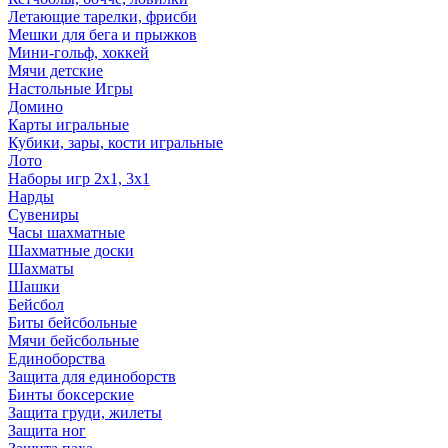
Летающие тарелки, фрисби
Мешки для бега и прыжков
Мини-гольф, хоккей
Мячи детские
Настольные Игры
Домино
Карты игральные
Кубики, зары, кости игральные
Лото
Наборы игр 2х1, 3х1
Нарды
Сувениры
Часы шахматные
Шахматные доски
Шахматы
Шашки
Бейсбол
Биты бейсбольные
Мячи бейсбольные
Единоборства
Защита для единоборств
Бинты боксерские
Защита груди, жилеты
Защита ног