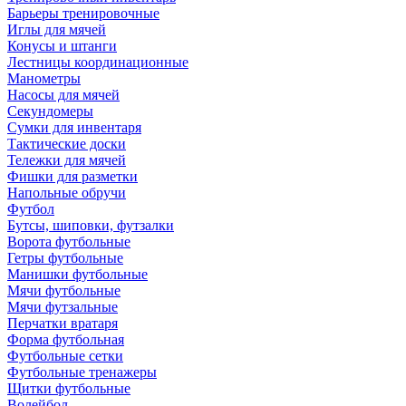
Барьеры тренировочные
Иглы для мячей
Конусы и штанги
Лестницы координационные
Манометры
Насосы для мячей
Секундомеры
Сумки для инвентаря
Тактические доски
Тележки для мячей
Фишки для разметки
Напольные обручи
Футбол
Бутсы, шиповки, футзалки
Ворота футбольные
Гетры футбольные
Манишки футбольные
Мячи футбольные
Мячи футзальные
Перчатки вратаря
Форма футбольная
Футбольные сетки
Футбольные тренажеры
Щитки футбольные
Волейбол