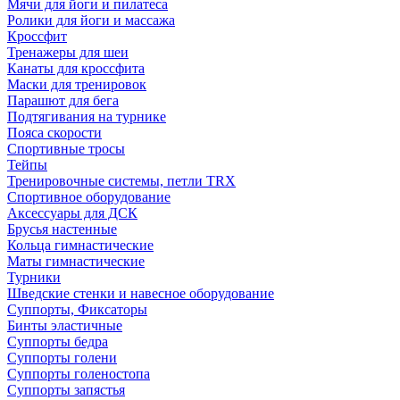
Мячи для йоги и пилатеса
Ролики для йоги и массажа
Кроссфит
Тренажеры для шеи
Канаты для кроссфита
Маски для тренировок
Парашют для бега
Подтягивания на турнике
Пояса скорости
Спортивные тросы
Тейпы
Тренировочные системы, петли TRX
Спортивное оборудование
Аксессуары для ДСК
Брусья настенные
Кольца гимнастические
Маты гимнастические
Турники
Шведские стенки и навесное оборудование
Суппорты, Фиксаторы
Бинты эластичные
Суппорты бедра
Суппорты голени
Суппорты голеностопа
Суппорты запястья