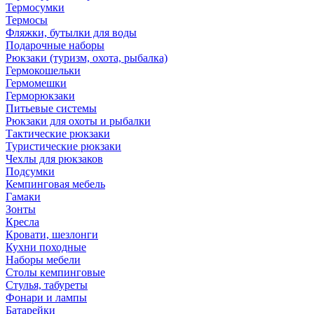
Термосумки
Термосы
Фляжки, бутылки для воды
Подарочные наборы
Рюкзаки (туризм, охота, рыбалка)
Гермокошельки
Гермомешки
Герморюкзаки
Питьевые системы
Рюкзаки для охоты и рыбалки
Тактические рюкзаки
Туристические рюкзаки
Чехлы для рюкзаков
Подсумки
Кемпинговая мебель
Гамаки
Зонты
Кресла
Кровати, шезлонги
Кухни походные
Наборы мебели
Столы кемпинговые
Стулья, табуреты
Фонари и лампы
Батарейки