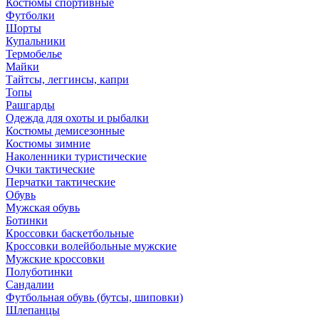
Костюмы спортивные
Футболки
Шорты
Купальники
Термобелье
Майки
Тайтсы, леггинсы, капри
Топы
Рашгарды
Одежда для охоты и рыбалки
Костюмы демисезонные
Костюмы зимние
Наколенники туристические
Очки тактические
Перчатки тактические
Обувь
Мужская обувь
Ботинки
Кроссовки баскетбольные
Кроссовки волейбольные мужские
Мужские кроссовки
Полуботинки
Сандалии
Футбольная обувь (бутсы, шиповки)
Шлепанцы