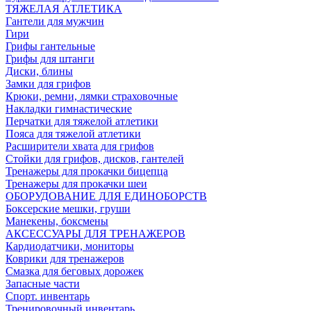
ТЯЖЕЛАЯ АТЛЕТИКА
Гантели для мужчин
Гири
Грифы гантельные
Грифы для штанги
Диски, блины
Замки для грифов
Крюки, ремни, лямки страховочные
Накладки гимнастические
Перчатки для тяжелой атлетики
Пояса для тяжелой атлетики
Расширители хвата для грифов
Стойки для грифов, дисков, гантелей
Тренажеры для прокачки бицепца
Тренажеры для прокачки шеи
ОБОРУДОВАНИЕ ДЛЯ ЕДИНОБОРСТВ
Боксерские мешки, груши
Манекены, боксмены
АКСЕССУАРЫ ДЛЯ ТРЕНАЖЕРОВ
Кардиодатчики, мониторы
Коврики для тренажеров
Смазка для беговых дорожек
Запасные части
Спорт. инвентарь
Тренировочный инвентарь