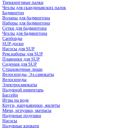
Треккинговые палки
Чехлы для скандинавских палок
Бадминтон
Воланы для бадминтона
Наборы для бадминтона
Сетки для бадминтона
Чехлы для бадминтона
Сапборды
SUP-доски
Насосы для SUP
Рем.наборы для SUP
Плавники для SUP
Сидения для SUP
Страховочные лиши
Велосипеды, Эл.самокаты
Велосипеды
Электросамокаты
Надувной инвентарь
Бассейн
Игры на воде
Круги, нарукавники, жилеты
Мячи, игрушки, матрасы
Надувные подушки
Насосы
Надувные кровати