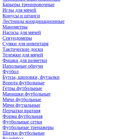
Барьеры тренировочные
Иглы для мячей
Конусы и штанги
Лестницы координационные
Манометры
Насосы для мячей
Секундомеры
Сумки для инвентаря
Тактические доски
Тележки для мячей
Фишки для разметки
Напольные обручи
Футбол
Бутсы, шиповки, футзалки
Ворота футбольные
Гетры футбольные
Манишки футбольные
Мячи футбольные
Мячи футзальные
Перчатки вратаря
Форма футбольная
Футбольные сетки
Футбольные тренажеры
Щитки футбольные
Волейбол