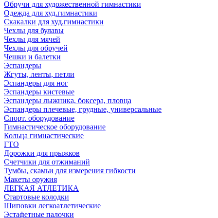
Обручи для художественной гимнастики
Одежда для худ.гимнастики
Скакалки для худ.гимнастики
Чехлы для булавы
Чехлы для мячей
Чехлы для обручей
Чешки и балетки
Эспандеры
Жгуты, ленты, петли
Эспандеры для ног
Эспандеры кистевые
Эспандеры лыжника, боксера, пловца
Эспандеры плечевые, грудные, универсальные
Спорт. оборудование
Гимнастическое оборудование
Кольца гимнастические
ГТО
Дорожки для прыжков
Счетчики для отжиманий
Тумбы, скамьи для измерения гибкости
Макеты оружия
ЛЕГКАЯ АТЛЕТИКА
Стартовые колодки
Шиповки легкоатлетические
Эстафетные палочки