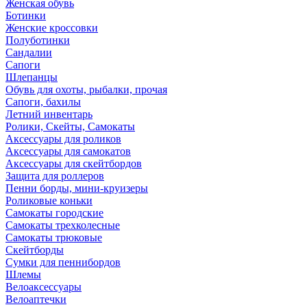
Женская обувь
Ботинки
Женские кроссовки
Полуботинки
Сандалии
Сапоги
Шлепанцы
Обувь для охоты, рыбалки, прочая
Сапоги, бахилы
Летний инвентарь
Ролики, Скейты, Самокаты
Аксессуары для роликов
Аксессуары для самокатов
Аксессуары для скейтбордов
Защита для роллеров
Пенни борды, мини-круизеры
Роликовые коньки
Самокаты городские
Самокаты трехколесные
Самокаты трюковые
Скейтборды
Сумки для пеннибордов
Шлемы
Велоаксессуары
Велоаптечки