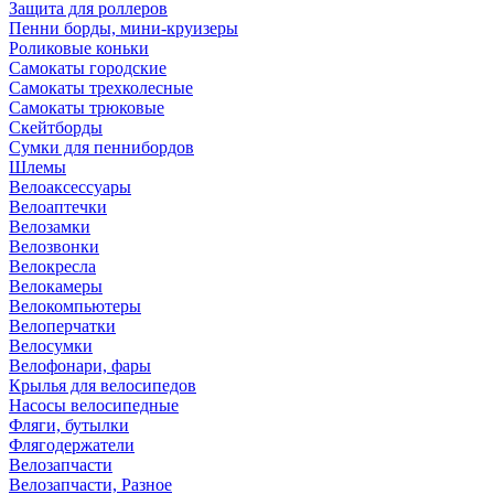
Защита для роллеров
Пенни борды, мини-круизеры
Роликовые коньки
Самокаты городские
Самокаты трехколесные
Самокаты трюковые
Скейтборды
Сумки для пеннибордов
Шлемы
Велоаксессуары
Велоаптечки
Велозамки
Велозвонки
Велокресла
Велокамеры
Велокомпьютеры
Велоперчатки
Велосумки
Велофонари, фары
Крылья для велосипедов
Насосы велосипедные
Фляги, бутылки
Флягодержатели
Велозапчасти
Велозапчасти, Разное