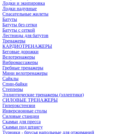
Лодки и экипировка
Лодки надувные
Спасательные жилеты
Батуты
Батуты без сетки
Батуты с сеткой
Лестницы для батутов
Тренажеры
КАРДИОТРЕНАЖЕРЫ
Беговые дорожки
Велотренажеры
Вибромассажеры
Гребные тренажеры
Мини велотренажеры
Сайклы
Спин-байки
Степперы
Эллиптические тренажеры (эллептики)
СИЛОВЫЕ ТРЕНАЖЕРЫ
Гиперэкстензии
Инверсионные столы
Силовые станции
Скамьи для пресса
Скамьи под штангу
Турники - брусья напольные для отжиманий