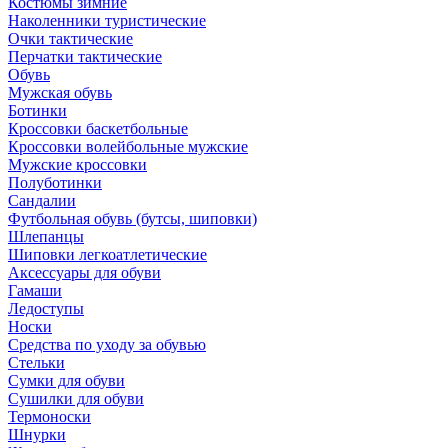
Костюмы зимние
Наколенники туристические
Очки тактические
Перчатки тактические
Обувь
Мужская обувь
Ботинки
Кроссовки баскетбольные
Кроссовки волейбольные мужские
Мужские кроссовки
Полуботинки
Сандалии
Футбольная обувь (бутсы, шиповки)
Шлепанцы
Шиповки легкоатлетические
Аксессуары для обуви
Гамаши
Ледоступы
Носки
Средства по уходу за обувью
Стельки
Сумки для обуви
Сушилки для обуви
Термоноски
Шнурки