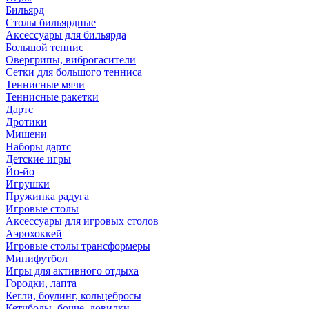
Бильярд
Столы бильярдные
Аксессуары для бильярда
Большой теннис
Овергрипы, виброгасители
Сетки для большого тенниса
Теннисные мячи
Теннисные ракетки
Дартс
Дротики
Мишени
Наборы дартс
Детские игры
Йо-йо
Игрушки
Пружинка радуга
Игровые столы
Аксессуары для игровых столов
Аэрохоккей
Игровые столы трансформеры
Минифутбол
Игры для активного отдыха
Городки, лапта
Кегли, боулинг, кольцебросы
Кетчболы, бочче, ловилки