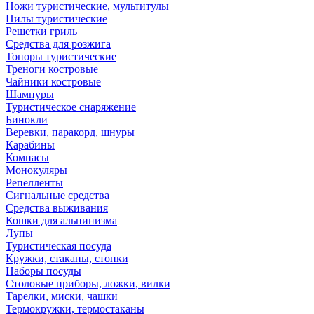
Ножи туристические, мультитулы
Пилы туристические
Решетки гриль
Средства для розжига
Топоры туристические
Треноги костровые
Чайники костровые
Шампуры
Туристическое снаряжение
Бинокли
Веревки, паракорд, шнуры
Карабины
Компасы
Монокуляры
Репелленты
Сигнальные средства
Средства выживания
Кошки для альпинизма
Лупы
Туристическая посуда
Кружки, стаканы, стопки
Наборы посуды
Столовые приборы, ложки, вилки
Тарелки, миски, чашки
Термокружки, термостаканы