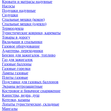
Кровати и матрасы надувные
Насосы
Подушки надувные
Сидушки
Спальные мешки (кокон)
Спальные мешки (одеяло)
Термоодеяла
Туристические коврики, карематы
Товары в дорогу
Вкладыши в спальники
Газовое оборудование
Адаптеры, переходники
Бензин для зажигалок, топливо
Газ для зажигалок
Газовые баллоны
Газовые горелки
Лампы газовые
Плиты газовые
Подставки для газовых баллонов
Экраны ветрозащитные
Костровое и бивачное снаряжение
Канистры, ведра, душ
Котелки, казаны
Лопаты туристические, складные
Мангалы