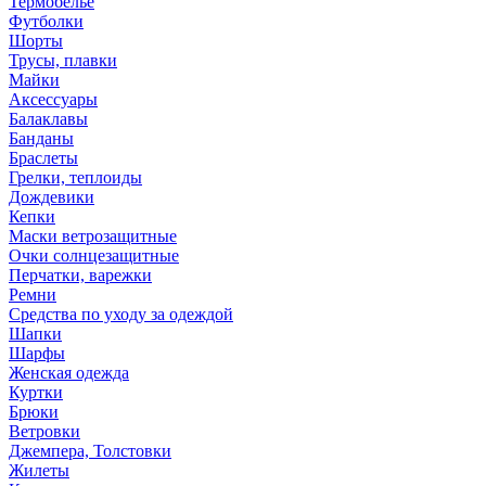
Термобелье
Футболки
Шорты
Трусы, плавки
Майки
Аксессуары
Балаклавы
Банданы
Браслеты
Грелки, теплоиды
Дождевики
Кепки
Маски ветрозащитные
Очки солнцезащитные
Перчатки, варежки
Ремни
Средства по уходу за одеждой
Шапки
Шарфы
Женская одежда
Куртки
Брюки
Ветровки
Джемпера, Толстовки
Жилеты