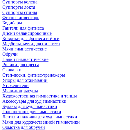
Суппорты колена
Суппорты локтя
Суппорты спины
Фитнес инвентарь
Бодибары
Гантели для фитнеса
Диски балансировочные
Коврики для фитнеса и йоги
Медболы, мячи для пилатеса
Мячи гимнастические
Обручи
Палки гимнастические
Ролики для пресса
Скакалки
Степ-доски, фитнес-тренажеры
Упоры для отжиманий
Утяжелители
Мячи-попрыгуны
Художественная гимнастика и танцы
Аксессуары для худ.гимнастики
Булавы для худ.гимнастики
Голеностопы для гимнастики
Ленты и палочки для худ.гимнастики
Мячи для художественной гимнастики
Обмотка для обручей