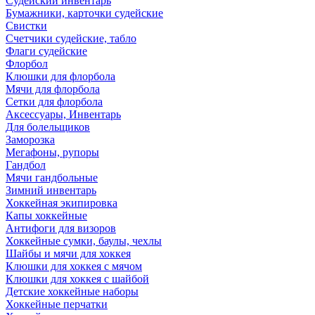
Судейский инвентарь
Бумажники, карточки судейские
Свистки
Счетчики судейские, табло
Флаги судейские
Флорбол
Клюшки для флорбола
Мячи для флорбола
Сетки для флорбола
Аксессуары, Инвентарь
Для болельщиков
Заморозка
Мегафоны, рупоры
Гандбол
Мячи гандбольные
Зимний инвентарь
Хоккейная экипировка
Капы хоккейные
Антифоги для визоров
Хоккейные сумки, баулы, чехлы
Шайбы и мячи для хоккея
Клюшки для хоккея с мячом
Клюшки для хоккея с шайбой
Детские хоккейные наборы
Хоккейные перчатки