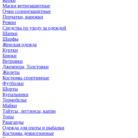
Кепки
Маски ветрозащитные
Очки солнцезащитные
Перчатки, варежки
Ремни
Средства по уходу за одеждой
Шапки
Шарфы
Женская одежда
Куртки
Брюки
Ветровки
Джемпера, Толстовки
Жилеты
Костюмы спортивные
Футболки
Шорты
Купальники
Термобелье
Майки
Тайтсы, леггинсы, капри
Топы
Рашгарды
Одежда для охоты и рыбалки
Костюмы демисезонные