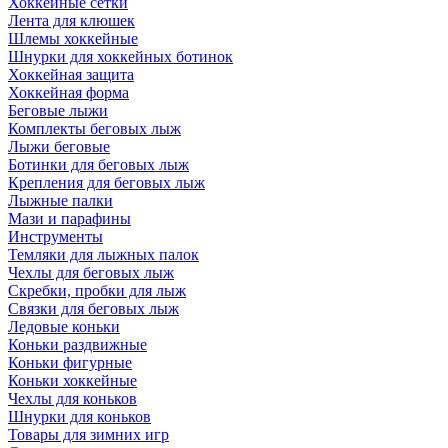
Хоккейные сетки
Лента для клюшек
Шлемы хоккейные
Шнурки для хоккейных ботинок
Хоккейная защита
Хоккейная форма
Беговые лыжи
Комплекты беговых лыж
Лыжи беговые
Ботинки для беговых лыж
Крепления для беговых лыж
Лыжные палки
Мази и парафины
Инструменты
Темляки для лыжных палок
Чехлы для беговых лыж
Скребки, пробки для лыж
Связки для беговых лыж
Ледовые коньки
Коньки раздвижные
Коньки фигурные
Коньки хоккейные
Чехлы для коньков
Шнурки для коньков
Товары для зимних игр