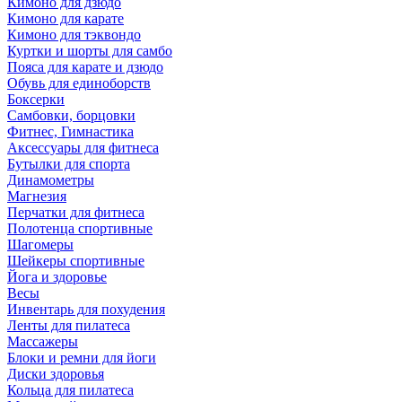
Кимоно для дзюдо
Кимоно для карате
Кимоно для тэквондо
Куртки и шорты для самбо
Пояса для карате и дзюдо
Обувь для единоборств
Боксерки
Самбовки, борцовки
Фитнес, Гимнастика
Аксессуары для фитнеса
Бутылки для спорта
Динамометры
Магнезия
Перчатки для фитнеса
Полотенца спортивные
Шагомеры
Шейкеры спортивные
Йога и здоровье
Весы
Инвентарь для похудения
Ленты для пилатеса
Массажеры
Блоки и ремни для йоги
Диски здоровья
Кольца для пилатеса