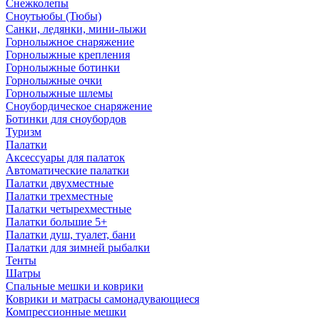
Снежколепы
Сноутьюбы (Тюбы)
Санки, ледянки, мини-лыжи
Горнолыжное снаряжение
Горнолыжные крепления
Горнолыжные ботинки
Горнолыжные очки
Горнолыжные шлемы
Сноубордическое снаряжение
Ботинки для сноубордов
Туризм
Палатки
Аксессуары для палаток
Автоматические палатки
Палатки двухместные
Палатки трехместные
Палатки четырехместные
Палатки большие 5+
Палатки душ, туалет, бани
Палатки для зимней рыбалки
Тенты
Шатры
Спальные мешки и коврики
Коврики и матрасы самонадувающиеся
Компрессионные мешки