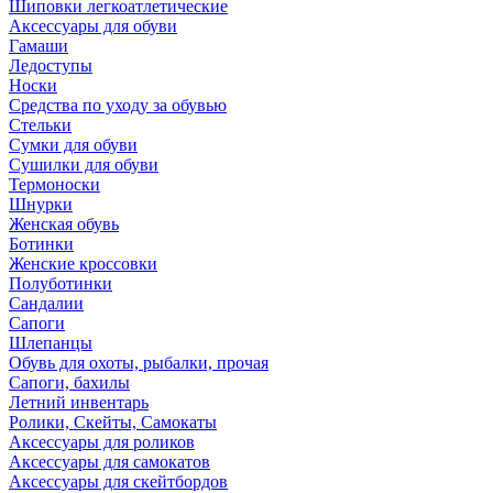
Шиповки легкоатлетические
Аксессуары для обуви
Гамаши
Ледоступы
Носки
Средства по уходу за обувью
Стельки
Сумки для обуви
Сушилки для обуви
Термоноски
Шнурки
Женская обувь
Ботинки
Женские кроссовки
Полуботинки
Сандалии
Сапоги
Шлепанцы
Обувь для охоты, рыбалки, прочая
Сапоги, бахилы
Летний инвентарь
Ролики, Скейты, Самокаты
Аксессуары для роликов
Аксессуары для самокатов
Аксессуары для скейтбордов