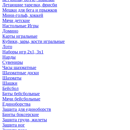
Летающие тарелки, фрисби
Мешки для бега и прыжков
Мини-гольф, хоккей
Мячи детские
Настольные Игры
Домино
Карты игральные
Кубики, зары, кости игральные
Лото
Наборы игр 2х1, 3х1
Нарды
Сувениры
Часы шахматные
Шахматные доски
Шахматы
Шашки
Бейсбол
Биты бейсбольные
Мячи бейсбольные
Единоборства
Защита для единоборств
Бинты боксерские
Защита груди, жилеты
Защита ног