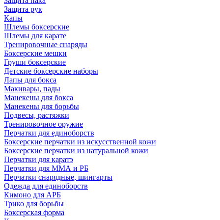
Защита паха
Защита рук
Капы
Шлемы боксерские
Шлемы для карате
Тренировочные снаряды
Боксерские мешки
Груши боксерские
Детские боксерские наборы
Лапы для бокса
Макивары, пады
Манекены для бокса
Манекены для борьбы
Подвесы, растяжки
Тренировочное оружие
Перчатки для единоборств
Боксерские перчатки из искусственной кожи
Боксерские перчатки из натуральной кожи
Перчатки для каратэ
Перчатки для ММА и РБ
Перчатки снарядные, шингарты
Одежда для единоборств
Кимоно для АРБ
Трико для борьбы
Боксерская форма