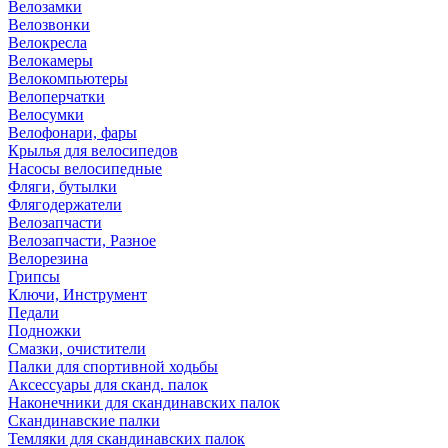
Велозамки
Велозвонки
Велокресла
Велокамеры
Велокомпьютеры
Велоперчатки
Велосумки
Велофонари, фары
Крылья для велосипедов
Насосы велосипедные
Фляги, бутылки
Флягодержатели
Велозапчасти
Велозапчасти, Разное
Велорезина
Грипсы
Ключи, Инструмент
Педали
Подножки
Смазки, очистители
Палки для спортивной ходьбы
Аксессуары для сканд. палок
Наконечники для скандинавских палок
Скандинавские палки
Темляки для скандинавских палок