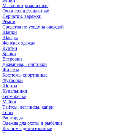
Кепки
Маски ветрозащитные
Очки солнцезащитные
Перчатки, варежки
Ремни
Средства по уходу за одеждой
Шапки
Шарфы
Женская одежда
Куртки
Брюки
Ветровки
Джемпера, Толстовки
Жилеты
Костюмы спортивные
Футболки
Шорты
Купальники
Термобелье
Майки
Тайтсы, леггинсы, капри
Топы
Рашгарды
Одежда для охоты и рыбалки
Костюмы демисезонные