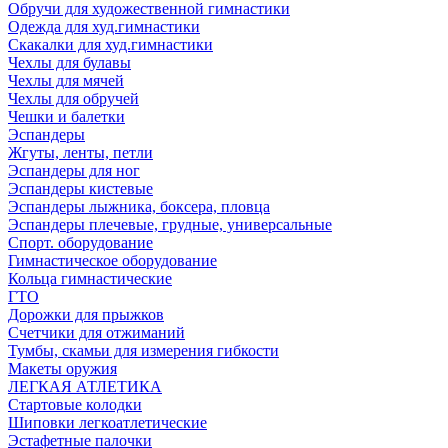
Обручи для художественной гимнастики
Одежда для худ.гимнастики
Скакалки для худ.гимнастики
Чехлы для булавы
Чехлы для мячей
Чехлы для обручей
Чешки и балетки
Эспандеры
Жгуты, ленты, петли
Эспандеры для ног
Эспандеры кистевые
Эспандеры лыжника, боксера, пловца
Эспандеры плечевые, грудные, универсальные
Спорт. оборудование
Гимнастическое оборудование
Кольца гимнастические
ГТО
Дорожки для прыжков
Счетчики для отжиманий
Тумбы, скамьи для измерения гибкости
Макеты оружия
ЛЕГКАЯ АТЛЕТИКА
Стартовые колодки
Шиповки легкоатлетические
Эстафетные палочки