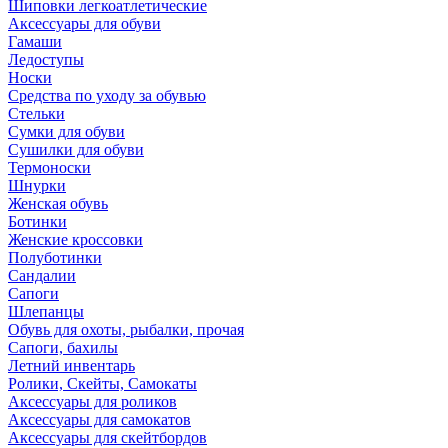
Шиповки легкоатлетические
Аксессуары для обуви
Гамаши
Ледоступы
Носки
Средства по уходу за обувью
Стельки
Сумки для обуви
Сушилки для обуви
Термоноски
Шнурки
Женская обувь
Ботинки
Женские кроссовки
Полуботинки
Сандалии
Сапоги
Шлепанцы
Обувь для охоты, рыбалки, прочая
Сапоги, бахилы
Летний инвентарь
Ролики, Скейты, Самокаты
Аксессуары для роликов
Аксессуары для самокатов
Аксессуары для скейтбордов