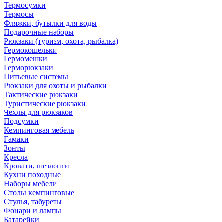
Термосумки
Термосы
Фляжки, бутылки для воды
Подарочные наборы
Рюкзаки (туризм, охота, рыбалка)
Гермокошельки
Гермомешки
Герморюкзаки
Питьевые системы
Рюкзаки для охоты и рыбалки
Тактические рюкзаки
Туристические рюкзаки
Чехлы для рюкзаков
Подсумки
Кемпинговая мебель
Гамаки
Зонты
Кресла
Кровати, шезлонги
Кухни походные
Наборы мебели
Столы кемпинговые
Стулья, табуреты
Фонари и лампы
Батарейки