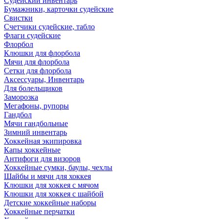
Судейский инвентарь
Бумажники, карточки судейские
Свистки
Счетчики судейские, табло
Флаги судейские
Флорбол
Клюшки для флорбола
Мячи для флорбола
Сетки для флорбола
Аксессуары, Инвентарь
Для болельщиков
Заморозка
Мегафоны, рупоры
Гандбол
Мячи гандбольные
Зимний инвентарь
Хоккейная экипировка
Капы хоккейные
Антифоги для визоров
Хоккейные сумки, баулы, чехлы
Шайбы и мячи для хоккея
Клюшки для хоккея с мячом
Клюшки для хоккея с шайбой
Детские хоккейные наборы
Хоккейные перчатки