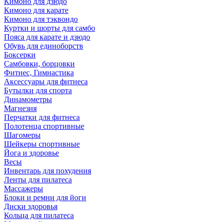
Кимоно для дзюдо
Кимоно для карате
Кимоно для тэквондо
Куртки и шорты для самбо
Пояса для карате и дзюдо
Обувь для единоборств
Боксерки
Самбовки, борцовки
Фитнес, Гимнастика
Аксессуары для фитнеса
Бутылки для спорта
Динамометры
Магнезия
Перчатки для фитнеса
Полотенца спортивные
Шагомеры
Шейкеры спортивные
Йога и здоровье
Весы
Инвентарь для похудения
Ленты для пилатеса
Массажеры
Блоки и ремни для йоги
Диски здоровья
Кольца для пилатеса