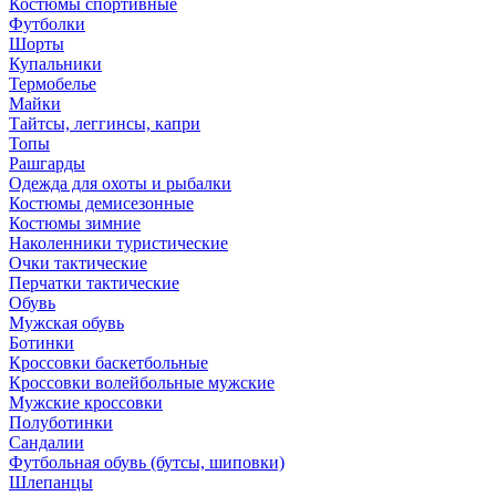
Костюмы спортивные
Футболки
Шорты
Купальники
Термобелье
Майки
Тайтсы, леггинсы, капри
Топы
Рашгарды
Одежда для охоты и рыбалки
Костюмы демисезонные
Костюмы зимние
Наколенники туристические
Очки тактические
Перчатки тактические
Обувь
Мужская обувь
Ботинки
Кроссовки баскетбольные
Кроссовки волейбольные мужские
Мужские кроссовки
Полуботинки
Сандалии
Футбольная обувь (бутсы, шиповки)
Шлепанцы