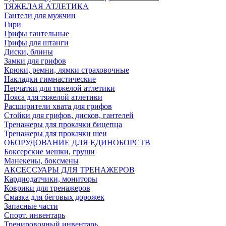
ТЯЖЕЛАЯ АТЛЕТИКА
Гантели для мужчин
Гири
Грифы гантельные
Грифы для штанги
Диски, блины
Замки для грифов
Крюки, ремни, лямки страховочные
Накладки гимнастические
Перчатки для тяжелой атлетики
Пояса для тяжелой атлетики
Расширители хвата для грифов
Стойки для грифов, дисков, гантелей
Тренажеры для прокачки бицепца
Тренажеры для прокачки шеи
ОБОРУДОВАНИЕ ДЛЯ ЕДИНОБОРСТВ
Боксерские мешки, груши
Манекены, боксмены
АКСЕССУАРЫ ДЛЯ ТРЕНАЖЕРОВ
Кардиодатчики, мониторы
Коврики для тренажеров
Смазка для беговых дорожек
Запасные части
Спорт. инвентарь
Тренировочный инвентарь