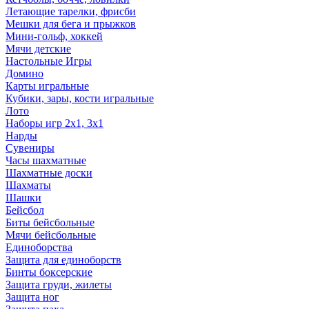
Летающие тарелки, фрисби
Мешки для бега и прыжков
Мини-гольф, хоккей
Мячи детские
Настольные Игры
Домино
Карты игральные
Кубики, зары, кости игральные
Лото
Наборы игр 2х1, 3х1
Нарды
Сувениры
Часы шахматные
Шахматные доски
Шахматы
Шашки
Бейсбол
Биты бейсбольные
Мячи бейсбольные
Единоборства
Защита для единоборств
Бинты боксерские
Защита груди, жилеты
Защита ног