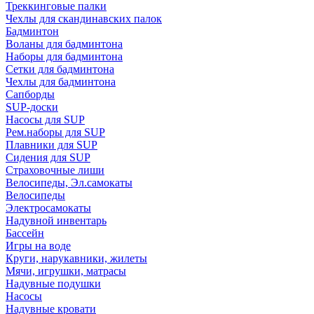
Треккинговые палки
Чехлы для скандинавских палок
Бадминтон
Воланы для бадминтона
Наборы для бадминтона
Сетки для бадминтона
Чехлы для бадминтона
Сапборды
SUP-доски
Насосы для SUP
Рем.наборы для SUP
Плавники для SUP
Сидения для SUP
Страховочные лиши
Велосипеды, Эл.самокаты
Велосипеды
Электросамокаты
Надувной инвентарь
Бассейн
Игры на воде
Круги, нарукавники, жилеты
Мячи, игрушки, матрасы
Надувные подушки
Насосы
Надувные кровати