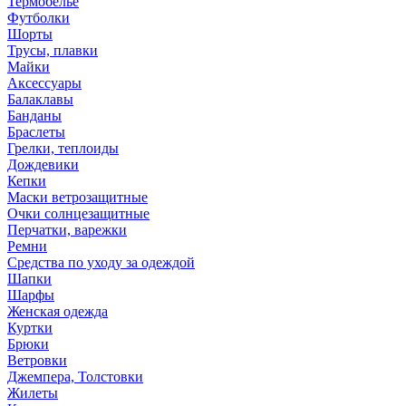
Термобелье
Футболки
Шорты
Трусы, плавки
Майки
Аксессуары
Балаклавы
Банданы
Браслеты
Грелки, теплоиды
Дождевики
Кепки
Маски ветрозащитные
Очки солнцезащитные
Перчатки, варежки
Ремни
Средства по уходу за одеждой
Шапки
Шарфы
Женская одежда
Куртки
Брюки
Ветровки
Джемпера, Толстовки
Жилеты