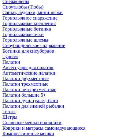
Снежколепы
Сноутьюбы (Тюбы)
Санки, ледянки, мини-лыжи
Горнолыжное снаряжение
Горнолыжные крепления
Горнолыжные ботинки
Горнолыжные очки
Горнолыжные шлемы
Сноубордическое снаряжение
Ботинки для сноубордов
Туризм
Палатки
Аксессуары для палаток
Автоматические палатки
Палатки двухместные
Палатки трехместные
Палатки четырехместные
Палатки большие 5+
Палатки душ, туалет, бани
Палатки для зимней рыбалки
Тенты
Шатры
Спальные мешки и коврики
Коврики и матрасы самонадувающиеся
Компрессионные мешки