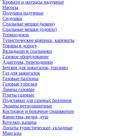
Кровати и матрасы надувные
Насосы
Подушки надувные
Сидушки
Спальные мешки (кокон)
Спальные мешки (одеяло)
Термоодеяла
Туристические коврики, карематы
Товары в дорогу
Вкладыши в спальники
Газовое оборудование
Адаптеры, переходники
Бензин для зажигалок, топливо
Газ для зажигалок
Газовые баллоны
Газовые горелки
Лампы газовые
Плиты газовые
Подставки для газовых баллонов
Экраны ветрозащитные
Костровое и бивачное снаряжение
Канистры, ведра, душ
Котелки, казаны
Лопаты туристические, складные
Мангалы