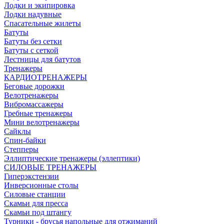
Лодки и экипировка
Лодки надувные
Спасательные жилеты
Батуты
Батуты без сетки
Батуты с сеткой
Лестницы для батутов
Тренажеры
КАРДИОТРЕНАЖЕРЫ
Беговые дорожки
Велотренажеры
Вибромассажеры
Гребные тренажеры
Мини велотренажеры
Сайклы
Спин-байки
Степперы
Эллиптические тренажеры (эллептики)
СИЛОВЫЕ ТРЕНАЖЕРЫ
Гиперэкстензии
Инверсионные столы
Силовые станции
Скамьи для пресса
Скамьи под штангу
Турники - брусья напольные для отжиманий