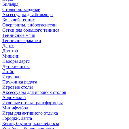
Бильярд
Столы бильярдные
Аксессуары для бильярда
Большой теннис
Овергрипы, виброгасители
Сетки для большого тенниса
Теннисные мячи
Теннисные ракетки
Дартс
Дротики
Мишени
Наборы дартс
Детские игры
Йо-йо
Игрушки
Пружинка радуга
Игровые столы
Аксессуары для игровых столов
Аэрохоккей
Игровые столы трансформеры
Минифутбол
Игры для активного отдыха
Городки, лапта
Кегли, боулинг, кольцебросы
Кетчболы, бочче, ловилки