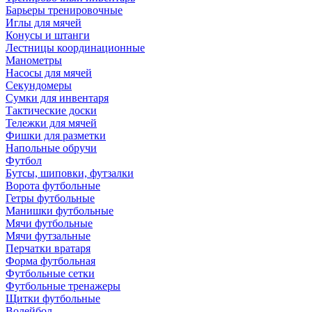
Барьеры тренировочные
Иглы для мячей
Конусы и штанги
Лестницы координационные
Манометры
Насосы для мячей
Секундомеры
Сумки для инвентаря
Тактические доски
Тележки для мячей
Фишки для разметки
Напольные обручи
Футбол
Бутсы, шиповки, футзалки
Ворота футбольные
Гетры футбольные
Манишки футбольные
Мячи футбольные
Мячи футзальные
Перчатки вратаря
Форма футбольная
Футбольные сетки
Футбольные тренажеры
Щитки футбольные
Волейбол