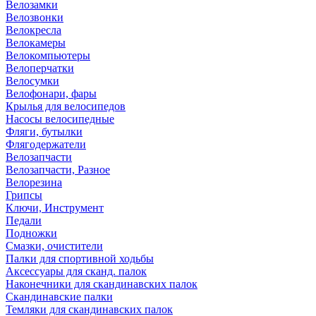
Велозамки
Велозвонки
Велокресла
Велокамеры
Велокомпьютеры
Велоперчатки
Велосумки
Велофонари, фары
Крылья для велосипедов
Насосы велосипедные
Фляги, бутылки
Флягодержатели
Велозапчасти
Велозапчасти, Разное
Велорезина
Грипсы
Ключи, Инструмент
Педали
Подножки
Смазки, очистители
Палки для спортивной ходьбы
Аксессуары для сканд. палок
Наконечники для скандинавских палок
Скандинавские палки
Темляки для скандинавских палок