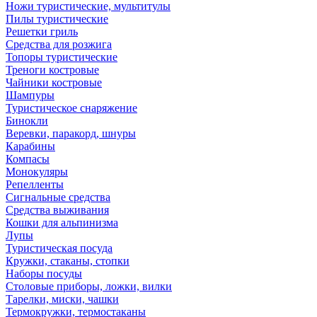
Ножи туристические, мультитулы
Пилы туристические
Решетки гриль
Средства для розжига
Топоры туристические
Треноги костровые
Чайники костровые
Шампуры
Туристическое снаряжение
Бинокли
Веревки, паракорд, шнуры
Карабины
Компасы
Монокуляры
Репелленты
Сигнальные средства
Средства выживания
Кошки для альпинизма
Лупы
Туристическая посуда
Кружки, стаканы, стопки
Наборы посуды
Столовые приборы, ложки, вилки
Тарелки, миски, чашки
Термокружки, термостаканы