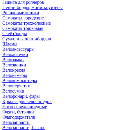
Защита для роллеров
Пенни борды, мини-круизеры
Роликовые коньки
Самокаты городские
Самокаты трехколесные
Самокаты трюковые
Скейтборды
Сумки для пеннибордов
Шлемы
Велоаксессуары
Велоаптечки
Велозамки
Велозвонки
Велокресла
Велокамеры
Велокомпьютеры
Велоперчатки
Велосумки
Велофонари, фары
Крылья для велосипедов
Насосы велосипедные
Фляги, бутылки
Флягодержатели
Велозапчасти
Велозапчасти, Разное