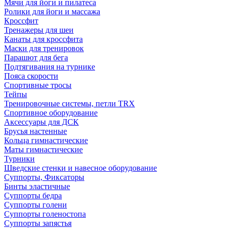
Мячи для йоги и пилатеса
Ролики для йоги и массажа
Кроссфит
Тренажеры для шеи
Канаты для кроссфита
Маски для тренировок
Парашют для бега
Подтягивания на турнике
Пояса скорости
Спортивные тросы
Тейпы
Тренировочные системы, петли TRX
Спортивное оборудование
Аксессуары для ДСК
Брусья настенные
Кольца гимнастические
Маты гимнастические
Турники
Шведские стенки и навесное оборудование
Суппорты, Фиксаторы
Бинты эластичные
Суппорты бедра
Суппорты голени
Суппорты голеностопа
Суппорты запястья