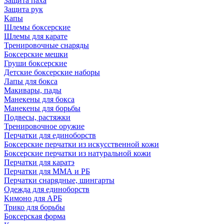
Защита паха
Защита рук
Капы
Шлемы боксерские
Шлемы для карате
Тренировочные снаряды
Боксерские мешки
Груши боксерские
Детские боксерские наборы
Лапы для бокса
Макивары, пады
Манекены для бокса
Манекены для борьбы
Подвесы, растяжки
Тренировочное оружие
Перчатки для единоборств
Боксерские перчатки из искусственной кожи
Боксерские перчатки из натуральной кожи
Перчатки для каратэ
Перчатки для ММА и РБ
Перчатки снарядные, шингарты
Одежда для единоборств
Кимоно для АРБ
Трико для борьбы
Боксерская форма