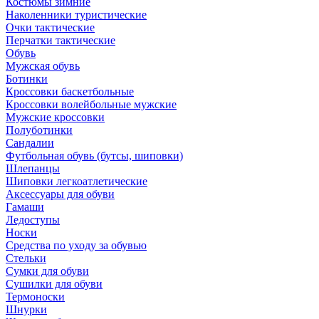
Костюмы зимние
Наколенники туристические
Очки тактические
Перчатки тактические
Обувь
Мужская обувь
Ботинки
Кроссовки баскетбольные
Кроссовки волейбольные мужские
Мужские кроссовки
Полуботинки
Сандалии
Футбольная обувь (бутсы, шиповки)
Шлепанцы
Шиповки легкоатлетические
Аксессуары для обуви
Гамаши
Ледоступы
Носки
Средства по уходу за обувью
Стельки
Сумки для обуви
Сушилки для обуви
Термоноски
Шнурки