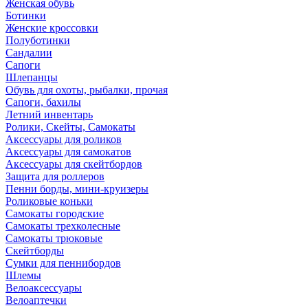
Женская обувь
Ботинки
Женские кроссовки
Полуботинки
Сандалии
Сапоги
Шлепанцы
Обувь для охоты, рыбалки, прочая
Сапоги, бахилы
Летний инвентарь
Ролики, Скейты, Самокаты
Аксессуары для роликов
Аксессуары для самокатов
Аксессуары для скейтбордов
Защита для роллеров
Пенни борды, мини-круизеры
Роликовые коньки
Самокаты городские
Самокаты трехколесные
Самокаты трюковые
Скейтборды
Сумки для пеннибордов
Шлемы
Велоаксессуары
Велоаптечки