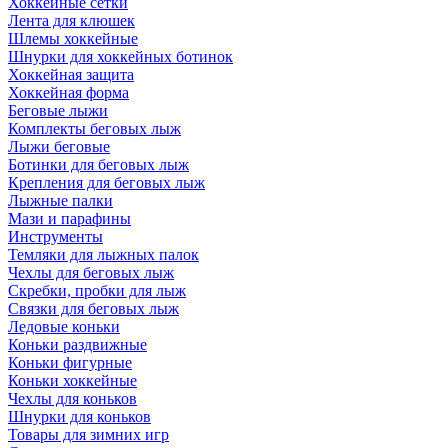
Хоккейные сетки
Лента для клюшек
Шлемы хоккейные
Шнурки для хоккейных ботинок
Хоккейная защита
Хоккейная форма
Беговые лыжи
Комплекты беговых лыж
Лыжи беговые
Ботинки для беговых лыж
Крепления для беговых лыж
Лыжные палки
Мази и парафины
Инструменты
Темляки для лыжных палок
Чехлы для беговых лыж
Скребки, пробки для лыж
Связки для беговых лыж
Ледовые коньки
Коньки раздвижные
Коньки фигурные
Коньки хоккейные
Чехлы для коньков
Шнурки для коньков
Товары для зимних игр