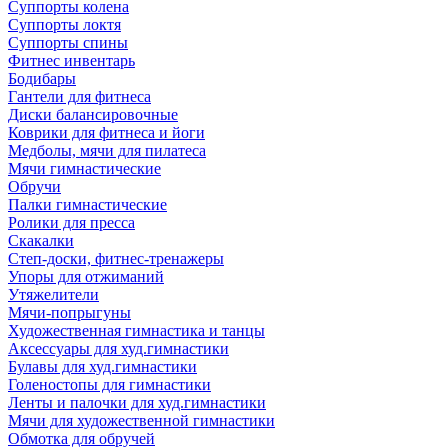
Суппорты колена
Суппорты локтя
Суппорты спины
Фитнес инвентарь
Бодибары
Гантели для фитнеса
Диски балансировочные
Коврики для фитнеса и йоги
Медболы, мячи для пилатеса
Мячи гимнастические
Обручи
Палки гимнастические
Ролики для пресса
Скакалки
Степ-доски, фитнес-тренажеры
Упоры для отжиманий
Утяжелители
Мячи-попрыгуны
Художественная гимнастика и танцы
Аксессуары для худ.гимнастики
Булавы для худ.гимнастики
Голеностопы для гимнастики
Ленты и палочки для худ.гимнастики
Мячи для художественной гимнастики
Обмотка для обручей