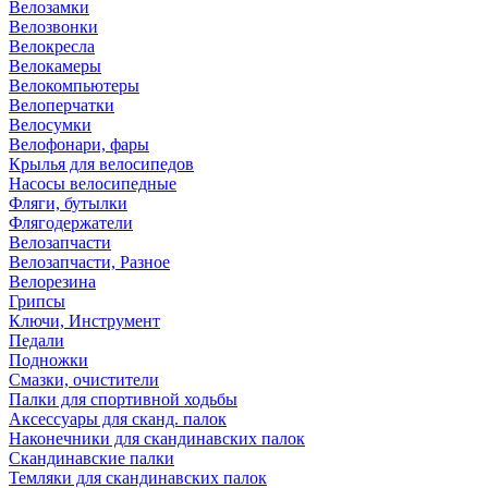
Велозамки
Велозвонки
Велокресла
Велокамеры
Велокомпьютеры
Велоперчатки
Велосумки
Велофонари, фары
Крылья для велосипедов
Насосы велосипедные
Фляги, бутылки
Флягодержатели
Велозапчасти
Велозапчасти, Разное
Велорезина
Грипсы
Ключи, Инструмент
Педали
Подножки
Смазки, очистители
Палки для спортивной ходьбы
Аксессуары для сканд. палок
Наконечники для скандинавских палок
Скандинавские палки
Темляки для скандинавских палок