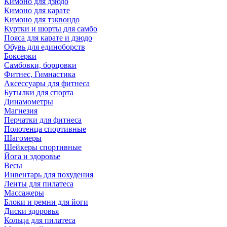
Кимоно для дзюдо
Кимоно для карате
Кимоно для тэквондо
Куртки и шорты для самбо
Пояса для карате и дзюдо
Обувь для единоборств
Боксерки
Самбовки, борцовки
Фитнес, Гимнастика
Аксессуары для фитнеса
Бутылки для спорта
Динамометры
Магнезия
Перчатки для фитнеса
Полотенца спортивные
Шагомеры
Шейкеры спортивные
Йога и здоровье
Весы
Инвентарь для похудения
Ленты для пилатеса
Массажеры
Блоки и ремни для йоги
Диски здоровья
Кольца для пилатеса