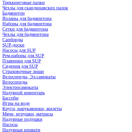
Треккинговые палки
Чехлы для скандинавских палок
Бадминтон
Воланы для бадминтона
Наборы для бадминтона
Сетки для бадминтона
Чехлы для бадминтона
Сапборды
SUP-доски
Насосы для SUP
Рем.наборы для SUP
Плавники для SUP
Сидения для SUP
Страховочные лиши
Велосипеды, Эл.самокаты
Велосипеды
Электросамокаты
Надувной инвентарь
Бассейн
Игры на воде
Круги, нарукавники, жилеты
Мячи, игрушки, матрасы
Надувные подушки
Насосы
Надувные кровати