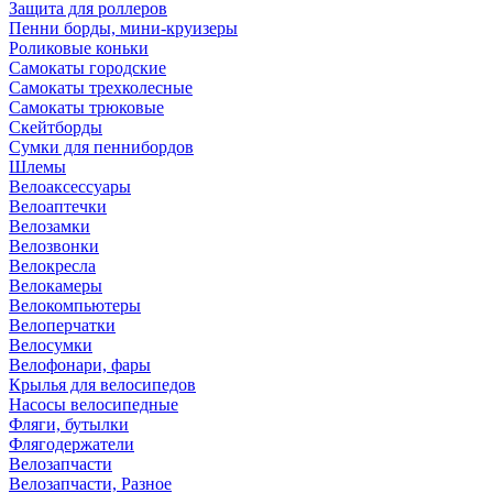
Защита для роллеров
Пенни борды, мини-круизеры
Роликовые коньки
Самокаты городские
Самокаты трехколесные
Самокаты трюковые
Скейтборды
Сумки для пеннибордов
Шлемы
Велоаксессуары
Велоаптечки
Велозамки
Велозвонки
Велокресла
Велокамеры
Велокомпьютеры
Велоперчатки
Велосумки
Велофонари, фары
Крылья для велосипедов
Насосы велосипедные
Фляги, бутылки
Флягодержатели
Велозапчасти
Велозапчасти, Разное