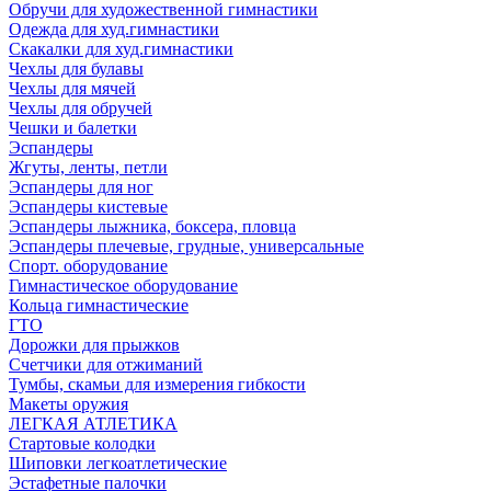
Обручи для художественной гимнастики
Одежда для худ.гимнастики
Скакалки для худ.гимнастики
Чехлы для булавы
Чехлы для мячей
Чехлы для обручей
Чешки и балетки
Эспандеры
Жгуты, ленты, петли
Эспандеры для ног
Эспандеры кистевые
Эспандеры лыжника, боксера, пловца
Эспандеры плечевые, грудные, универсальные
Спорт. оборудование
Гимнастическое оборудование
Кольца гимнастические
ГТО
Дорожки для прыжков
Счетчики для отжиманий
Тумбы, скамьи для измерения гибкости
Макеты оружия
ЛЕГКАЯ АТЛЕТИКА
Стартовые колодки
Шиповки легкоатлетические
Эстафетные палочки