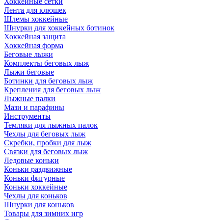
Хоккейные сетки
Лента для клюшек
Шлемы хоккейные
Шнурки для хоккейных ботинок
Хоккейная защита
Хоккейная форма
Беговые лыжи
Комплекты беговых лыж
Лыжи беговые
Ботинки для беговых лыж
Крепления для беговых лыж
Лыжные палки
Мази и парафины
Инструменты
Темляки для лыжных палок
Чехлы для беговых лыж
Скребки, пробки для лыж
Связки для беговых лыж
Ледовые коньки
Коньки раздвижные
Коньки фигурные
Коньки хоккейные
Чехлы для коньков
Шнурки для коньков
Товары для зимних игр