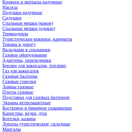
Кровати и матрасы надувные
Насосы
Подушки надувные
Сидушки
Спальные мешки (кокон)
Спальные мешки (одеяло)
Термоодеяла
Туристические коврики, карематы
Товары в дорогу
Вкладыши в спальники
Газовое оборудование
Адаптеры, переходники
Бензин для зажигалок, топливо
Газ для зажигалок
Газовые баллоны
Газовые горелки
Лампы газовые
Плиты газовые
Подставки для газовых баллонов
Экраны ветрозащитные
Костровое и бивачное снаряжение
Канистры, ведра, душ
Котелки, казаны
Лопаты туристические, складные
Мангалы