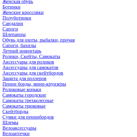
Женская обувь
Ботинки
Женские кроссовки
Полуботинки
Сандалии
Сапоги
Шлепанцы
Обувь для охоты, рыбалки, прочая
Сапоги, бахилы
Летний инвентарь
Ролики, Скейты, Самокаты
Аксессуары для роликов
Аксессуары для самокатов
Аксессуары для скейтбордов
Защита для роллеров
Пенни борды, мини-круизеры
Роликовые коньки
Самокаты городские
Самокаты трехколесные
Самокаты трюковые
Скейтборды
Сумки для пеннибордов
Шлемы
Велоаксессуары
Велоаптечки