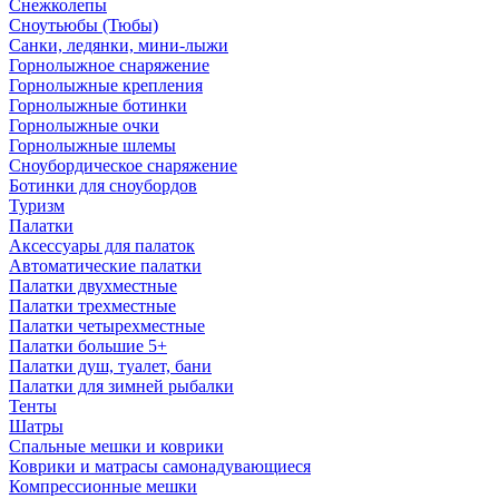
Снежколепы
Сноутьюбы (Тюбы)
Санки, ледянки, мини-лыжи
Горнолыжное снаряжение
Горнолыжные крепления
Горнолыжные ботинки
Горнолыжные очки
Горнолыжные шлемы
Сноубордическое снаряжение
Ботинки для сноубордов
Туризм
Палатки
Аксессуары для палаток
Автоматические палатки
Палатки двухместные
Палатки трехместные
Палатки четырехместные
Палатки большие 5+
Палатки душ, туалет, бани
Палатки для зимней рыбалки
Тенты
Шатры
Спальные мешки и коврики
Коврики и матрасы самонадувающиеся
Компрессионные мешки