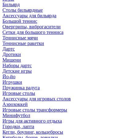
Бильярд
Столы бильярдные
Аксессуары для бильярда
Большой теннис
Овергрипы, виброгасители
Сетки для большого тенниса
Теннисные мячи
Теннисные ракетки
Дартс
Дротики
Мишени
Наборы дартс
Детские игры
Йо-йо
Игрушки
Пружинка радуга
Игровые столы
Аксессуары для игровых столов
Аэрохоккей
Игровые столы трансформеры
Минифутбол
Игры для активного отдыха
Городки, лапта
Кегли, боулинг, кольцебросы
Кетчболы, бочче, ловилки