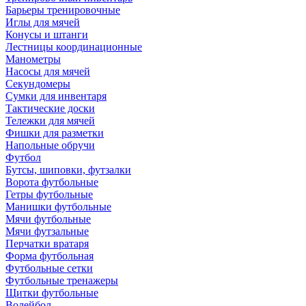
Барьеры тренировочные
Иглы для мячей
Конусы и штанги
Лестницы координационные
Манометры
Насосы для мячей
Секундомеры
Сумки для инвентаря
Тактические доски
Тележки для мячей
Фишки для разметки
Напольные обручи
Футбол
Бутсы, шиповки, футзалки
Ворота футбольные
Гетры футбольные
Манишки футбольные
Мячи футбольные
Мячи футзальные
Перчатки вратаря
Форма футбольная
Футбольные сетки
Футбольные тренажеры
Щитки футбольные
Волейбол