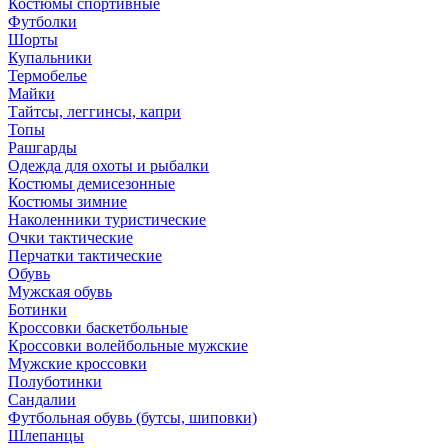
Костюмы спортивные
Футболки
Шорты
Купальники
Термобелье
Майки
Тайтсы, леггинсы, капри
Топы
Рашгарды
Одежда для охоты и рыбалки
Костюмы демисезонные
Костюмы зимние
Наколенники туристические
Очки тактические
Перчатки тактические
Обувь
Мужская обувь
Ботинки
Кроссовки баскетбольные
Кроссовки волейбольные мужские
Мужские кроссовки
Полуботинки
Сандалии
Футбольная обувь (бутсы, шиповки)
Шлепанцы