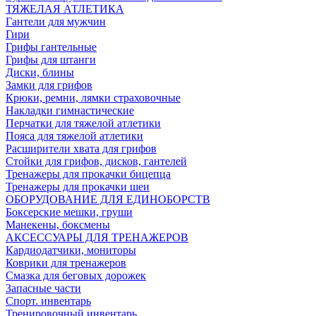
ТЯЖЕЛАЯ АТЛЕТИКА
Гантели для мужчин
Гири
Грифы гантельные
Грифы для штанги
Диски, блины
Замки для грифов
Крюки, ремни, лямки страховочные
Накладки гимнастические
Перчатки для тяжелой атлетики
Пояса для тяжелой атлетики
Расширители хвата для грифов
Стойки для грифов, дисков, гантелей
Тренажеры для прокачки бицепца
Тренажеры для прокачки шеи
ОБОРУДОВАНИЕ ДЛЯ ЕДИНОБОРСТВ
Боксерские мешки, груши
Манекены, боксмены
АКСЕССУАРЫ ДЛЯ ТРЕНАЖЕРОВ
Кардиодатчики, мониторы
Коврики для тренажеров
Смазка для беговых дорожек
Запасные части
Спорт. инвентарь
Тренировочный инвентарь