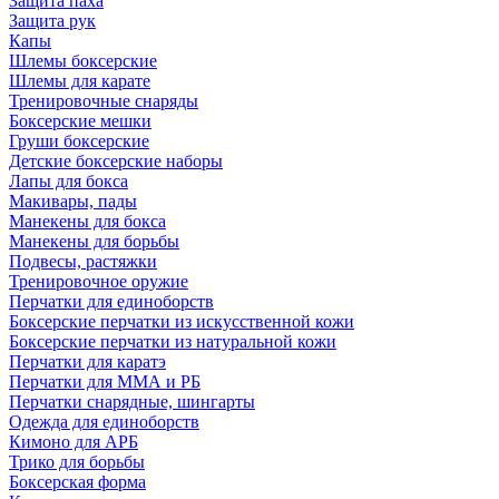
Защита паха
Защита рук
Капы
Шлемы боксерские
Шлемы для карате
Тренировочные снаряды
Боксерские мешки
Груши боксерские
Детские боксерские наборы
Лапы для бокса
Макивары, пады
Манекены для бокса
Манекены для борьбы
Подвесы, растяжки
Тренировочное оружие
Перчатки для единоборств
Боксерские перчатки из искусственной кожи
Боксерские перчатки из натуральной кожи
Перчатки для каратэ
Перчатки для ММА и РБ
Перчатки снарядные, шингарты
Одежда для единоборств
Кимоно для АРБ
Трико для борьбы
Боксерская форма