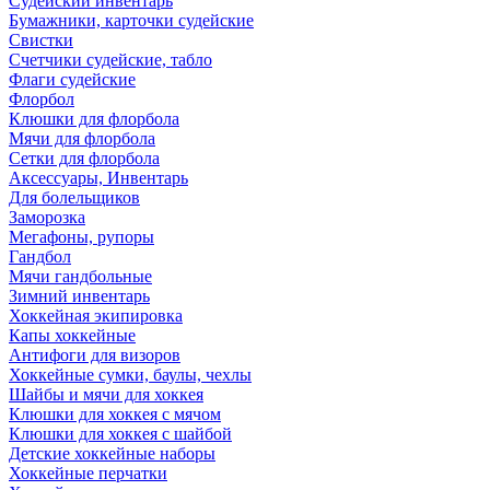
Судейский инвентарь
Бумажники, карточки судейские
Свистки
Счетчики судейские, табло
Флаги судейские
Флорбол
Клюшки для флорбола
Мячи для флорбола
Сетки для флорбола
Аксессуары, Инвентарь
Для болельщиков
Заморозка
Мегафоны, рупоры
Гандбол
Мячи гандбольные
Зимний инвентарь
Хоккейная экипировка
Капы хоккейные
Антифоги для визоров
Хоккейные сумки, баулы, чехлы
Шайбы и мячи для хоккея
Клюшки для хоккея с мячом
Клюшки для хоккея с шайбой
Детские хоккейные наборы
Хоккейные перчатки