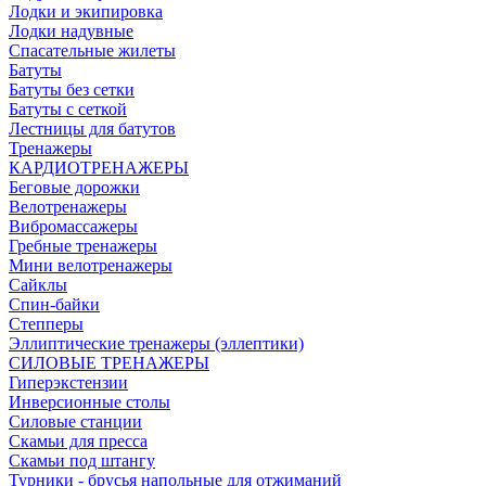
Лодки и экипировка
Лодки надувные
Спасательные жилеты
Батуты
Батуты без сетки
Батуты с сеткой
Лестницы для батутов
Тренажеры
КАРДИОТРЕНАЖЕРЫ
Беговые дорожки
Велотренажеры
Вибромассажеры
Гребные тренажеры
Мини велотренажеры
Сайклы
Спин-байки
Степперы
Эллиптические тренажеры (эллептики)
СИЛОВЫЕ ТРЕНАЖЕРЫ
Гиперэкстензии
Инверсионные столы
Силовые станции
Скамьи для пресса
Скамьи под штангу
Турники - брусья напольные для отжиманий