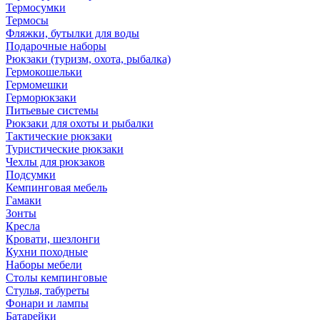
Термосумки
Термосы
Фляжки, бутылки для воды
Подарочные наборы
Рюкзаки (туризм, охота, рыбалка)
Гермокошельки
Гермомешки
Герморюкзаки
Питьевые системы
Рюкзаки для охоты и рыбалки
Тактические рюкзаки
Туристические рюкзаки
Чехлы для рюкзаков
Подсумки
Кемпинговая мебель
Гамаки
Зонты
Кресла
Кровати, шезлонги
Кухни походные
Наборы мебели
Столы кемпинговые
Стулья, табуреты
Фонари и лампы
Батарейки