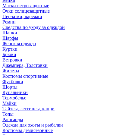
Кепки
Маски ветрозащитные
Очки солнцезащитные
Перчатки, варежки
Ремни
Средства по уходу за одеждой
Шапки
Шарфы
Женская одежда
Куртки
Брюки
Ветровки
Джемпера, Толстовки
Жилеты
Костюмы спортивные
Футболки
Шорты
Купальники
Термобелье
Майки
Тайтсы, леггинсы, капри
Топы
Рашгарды
Одежда для охоты и рыбалки
Костюмы демисезонные