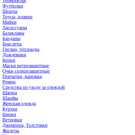
Термобелье
Футболки
Шорты
Трусы, плавки
Майки
Аксессуары
Балаклавы
Банданы
Браслеты
Грелки, теплоиды
Дождевики
Кепки
Маски ветрозащитные
Очки солнцезащитные
Перчатки, варежки
Ремни
Средства по уходу за одеждой
Шапки
Шарфы
Женская одежда
Куртки
Брюки
Ветровки
Джемпера, Толстовки
Жилеты