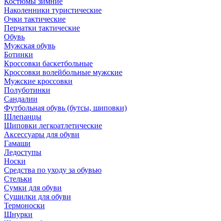
Костюмы зимние
Наколенники туристические
Очки тактические
Перчатки тактические
Обувь
Мужская обувь
Ботинки
Кроссовки баскетбольные
Кроссовки волейбольные мужские
Мужские кроссовки
Полуботинки
Сандалии
Футбольная обувь (бутсы, шиповки)
Шлепанцы
Шиповки легкоатлетические
Аксессуары для обуви
Гамаши
Ледоступы
Носки
Средства по уходу за обувью
Стельки
Сумки для обуви
Сушилки для обуви
Термоноски
Шнурки