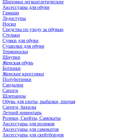
Шиповки легкоатлетические
Аксессуары для обуви
Гамаши
Ледоступы
Носки
Средства по уходу за обувью
Стельки
Сумки для обуви
Сушилки для обуви
Термоноски
Шнурки
Женская обувь
Ботинки
Женские кроссовки
Полуботинки
Сандалии
Сапоги
Шлепанцы
Обувь для охоты, рыбалки, прочая
Сапоги, бахилы
Летний инвентарь
Ролики, Скейты, Самокаты
Аксессуары для роликов
Аксессуары для самокатов
Аксессуары для скейтбордов