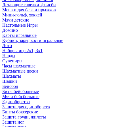
Летающие тарелки, фрисби
Мешки для бега и прыжков
Мини-гольф, хоккей
Мячи детские
Настольные Игры
Домино
Карты игральные
Кубики, зары, кости игральные
Лото
Наборы игр 2х1, 3х1
Нарды
Сувениры
Часы шахматные
Шахматные доски
Шахматы
Шашки
Бейсбол
Биты бейсбольные
Мячи бейсбольные
Единоборства
Защита для единоборств
Бинты боксерские
Защита груди, жилеты
Защита ног