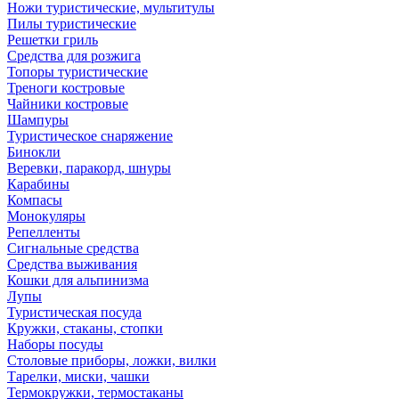
Ножи туристические, мультитулы
Пилы туристические
Решетки гриль
Средства для розжига
Топоры туристические
Треноги костровые
Чайники костровые
Шампуры
Туристическое снаряжение
Бинокли
Веревки, паракорд, шнуры
Карабины
Компасы
Монокуляры
Репелленты
Сигнальные средства
Средства выживания
Кошки для альпинизма
Лупы
Туристическая посуда
Кружки, стаканы, стопки
Наборы посуды
Столовые приборы, ложки, вилки
Тарелки, миски, чашки
Термокружки, термостаканы