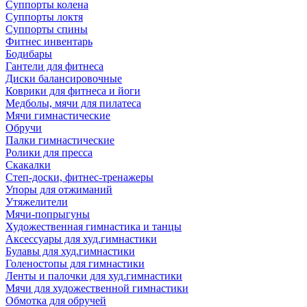
Суппорты колена
Суппорты локтя
Суппорты спины
Фитнес инвентарь
Бодибары
Гантели для фитнеса
Диски балансировочные
Коврики для фитнеса и йоги
Медболы, мячи для пилатеса
Мячи гимнастические
Обручи
Палки гимнастические
Ролики для пресса
Скакалки
Степ-доски, фитнес-тренажеры
Упоры для отжиманий
Утяжелители
Мячи-попрыгуны
Художественная гимнастика и танцы
Аксессуары для худ.гимнастики
Булавы для худ.гимнастики
Голеностопы для гимнастики
Ленты и палочки для худ.гимнастики
Мячи для художественной гимнастики
Обмотка для обручей