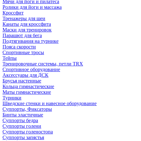
Мячи для йоги и пилатеса
Ролики для йоги и массажа
Кроссфит
Тренажеры для шеи
Канаты для кроссфита
Маски для тренировок
Парашют для бега
Подтягивания на турнике
Пояса скорости
Спортивные тросы
Тейпы
Тренировочные системы, петли TRX
Спортивное оборудование
Аксессуары для ДСК
Брусья настенные
Кольца гимнастические
Маты гимнастические
Турники
Шведские стенки и навесное оборудование
Суппорты, Фиксаторы
Бинты эластичные
Суппорты бедра
Суппорты голени
Суппорты голеностопа
Суппорты запястья