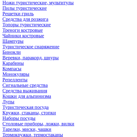
Ножи туристические, мультитулы
Пилы туристические
Решетки гриль
Средства для розжига
Топоры туристические
Треноги костровые
Чайники костровые
Шампуры
Туристическое снаряжение
Бинокли
Веревки, паракорд, шнуры
Карабины
Компасы
Монокуляры
Репелленты
Сигнальные средства
Средства выживания
Кошки для альпинизма
Лупы
Туристическая посуда
Кружки, стаканы, стопки
Наборы посуды
Столовые приборы, ложки, вилки
Тарелки, миски, чашки
Термокружки, термостаканы