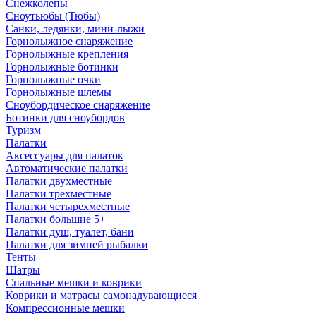
Снежколепы
Сноутьюбы (Тюбы)
Санки, ледянки, мини-лыжи
Горнолыжное снаряжение
Горнолыжные крепления
Горнолыжные ботинки
Горнолыжные очки
Горнолыжные шлемы
Сноубордическое снаряжение
Ботинки для сноубордов
Туризм
Палатки
Аксессуары для палаток
Автоматические палатки
Палатки двухместные
Палатки трехместные
Палатки четырехместные
Палатки большие 5+
Палатки душ, туалет, бани
Палатки для зимней рыбалки
Тенты
Шатры
Спальные мешки и коврики
Коврики и матрасы самонадувающиеся
Компрессионные мешки