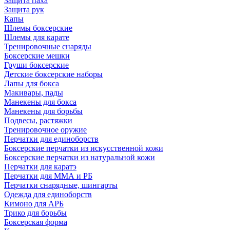
Защита паха
Защита рук
Капы
Шлемы боксерские
Шлемы для карате
Тренировочные снаряды
Боксерские мешки
Груши боксерские
Детские боксерские наборы
Лапы для бокса
Макивары, пады
Манекены для бокса
Манекены для борьбы
Подвесы, растяжки
Тренировочное оружие
Перчатки для единоборств
Боксерские перчатки из искусственной кожи
Боксерские перчатки из натуральной кожи
Перчатки для каратэ
Перчатки для ММА и РБ
Перчатки снарядные, шингарты
Одежда для единоборств
Кимоно для АРБ
Трико для борьбы
Боксерская форма