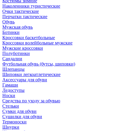
Костюмы зимние
Наколенники туристические
Очки тактические
Перчатки тактические
Обувь
Мужская обувь
Ботинки
Кроссовки баскетбольные
Кроссовки волейбольные мужские
Мужские кроссовки
Полуботинки
Сандалии
Футбольная обувь (бутсы, шиповки)
Шлепанцы
Шиповки легкоатлетические
Аксессуары для обуви
Гамаши
Ледоступы
Носки
Средства по уходу за обувью
Стельки
Сумки для обуви
Сушилки для обуви
Термоноски
Шнурки