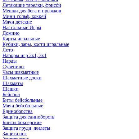
Летающие тарелки, фрисби
Мешки для бега и прыжков
Мини-гольф, хоккей
Мячи детские
Настольные Игры
Домино
Карты игральные
Кубики, зары, кости игральные
Лото
Наборы игр 2х1, 3х1
Нарды
Сувениры
Часы шахматные
Шахматные доски
Шахматы
Шашки
Бейсбол
Биты бейсбольные
Мячи бейсбольные
Единоборства
Защита для единоборств
Бинты боксерские
Защита груди, жилеты
Защита ног