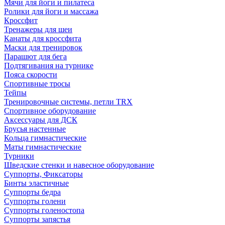
Мячи для йоги и пилатеса
Ролики для йоги и массажа
Кроссфит
Тренажеры для шеи
Канаты для кроссфита
Маски для тренировок
Парашют для бега
Подтягивания на турнике
Пояса скорости
Спортивные тросы
Тейпы
Тренировочные системы, петли TRX
Спортивное оборудование
Аксессуары для ДСК
Брусья настенные
Кольца гимнастические
Маты гимнастические
Турники
Шведские стенки и навесное оборудование
Суппорты, Фиксаторы
Бинты эластичные
Суппорты бедра
Суппорты голени
Суппорты голеностопа
Суппорты запястья