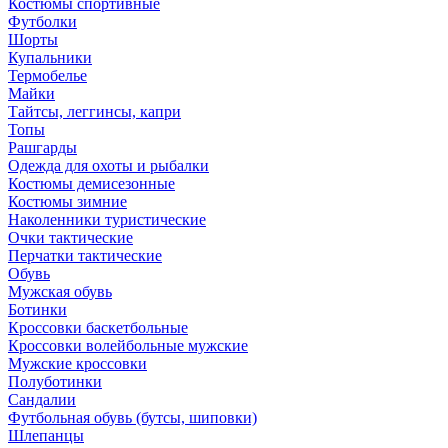
Костюмы спортивные
Футболки
Шорты
Купальники
Термобелье
Майки
Тайтсы, леггинсы, капри
Топы
Рашгарды
Одежда для охоты и рыбалки
Костюмы демисезонные
Костюмы зимние
Наколенники туристические
Очки тактические
Перчатки тактические
Обувь
Мужская обувь
Ботинки
Кроссовки баскетбольные
Кроссовки волейбольные мужские
Мужские кроссовки
Полуботинки
Сандалии
Футбольная обувь (бутсы, шиповки)
Шлепанцы