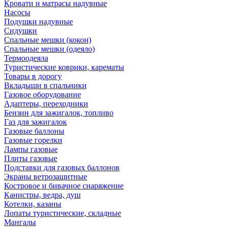
Кровати и матрасы надувные
Насосы
Подушки надувные
Сидушки
Спальные мешки (кокон)
Спальные мешки (одеяло)
Термоодеяла
Туристические коврики, карематы
Товары в дорогу
Вкладыши в спальники
Газовое оборудование
Адаптеры, переходники
Бензин для зажигалок, топливо
Газ для зажигалок
Газовые баллоны
Газовые горелки
Лампы газовые
Плиты газовые
Подставки для газовых баллонов
Экраны ветрозащитные
Костровое и бивачное снаряжение
Канистры, ведра, душ
Котелки, казаны
Лопаты туристические, складные
Мангалы