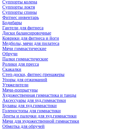
Суппорты колена
Суппорты локтя
Суппорты спины
Фитнес инвентарь
Бодибары
Гантели для фитнеса
Диски балансировочные
Коврики для фитнеса и йоги
Медболы, мячи для пилатеса
Мячи гимнастические
Обручи
Палки гимнастические
Ролики для пресса
Скакалки
Степ-доски, фитнес-тренажеры
Упоры для отжиманий
Утяжелители
Мячи-попрыгуны
Художественная гимнастика и танцы
Аксессуары для худ.гимнастики
Булавы для худ.гимнастики
Голеностопы для гимнастики
Ленты и палочки для худ.гимнастики
Мячи для художественной гимнастики
Обмотка для обручей