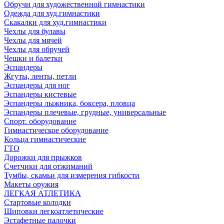
Обручи для художественной гимнастики
Одежда для худ.гимнастики
Скакалки для худ.гимнастики
Чехлы для булавы
Чехлы для мячей
Чехлы для обручей
Чешки и балетки
Эспандеры
Жгуты, ленты, петли
Эспандеры для ног
Эспандеры кистевые
Эспандеры лыжника, боксера, пловца
Эспандеры плечевые, грудные, универсальные
Спорт. оборудование
Гимнастическое оборудование
Кольца гимнастические
ГТО
Дорожки для прыжков
Счетчики для отжиманий
Тумбы, скамьи для измерения гибкости
Макеты оружия
ЛЕГКАЯ АТЛЕТИКА
Стартовые колодки
Шиповки легкоатлетические
Эстафетные палочки