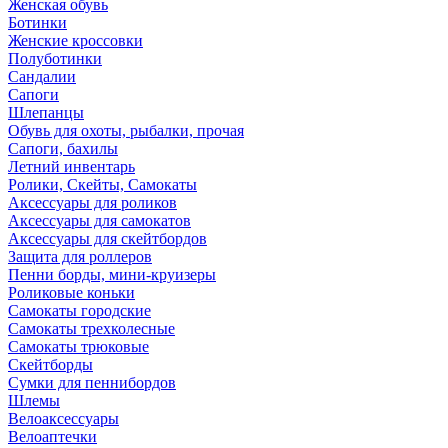
Женская обувь
Ботинки
Женские кроссовки
Полуботинки
Сандалии
Сапоги
Шлепанцы
Обувь для охоты, рыбалки, прочая
Сапоги, бахилы
Летний инвентарь
Ролики, Скейты, Самокаты
Аксессуары для роликов
Аксессуары для самокатов
Аксессуары для скейтбордов
Защита для роллеров
Пенни борды, мини-круизеры
Роликовые коньки
Самокаты городские
Самокаты трехколесные
Самокаты трюковые
Скейтборды
Сумки для пеннибордов
Шлемы
Велоаксессуары
Велоаптечки