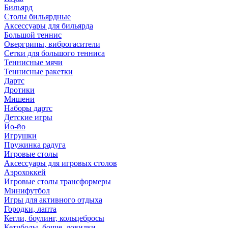
Бильярд
Столы бильярдные
Аксессуары для бильярда
Большой теннис
Овергрипы, виброгасители
Сетки для большого тенниса
Теннисные мячи
Теннисные ракетки
Дартс
Дротики
Мишени
Наборы дартс
Детские игры
Йо-йо
Игрушки
Пружинка радуга
Игровые столы
Аксессуары для игровых столов
Аэрохоккей
Игровые столы трансформеры
Минифутбол
Игры для активного отдыха
Городки, лапта
Кегли, боулинг, кольцебросы
Кетчболы, бочче, ловилки