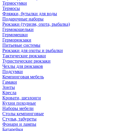
Термосумки
Термосы
Фляжки, бутылки для воды
Подарочные наборы
Рюкзаки (туризм, охота, рыбалка)
Гермокошельки
Гермомешки
Герморюкзаки
Питьевые системы
Рюкзаки для охоты и рыбалки
Тактические рюкзаки
Туристические рюкзаки
Чехлы для рюкзаков
Подсумки
Кемпинговая мебель
Гамаки
Зонты
Кресла
Кровати, шезлонги
Кухни походные
Наборы мебели
Столы кемпинговые
Стулья, табуреты
Фонари и лампы
Батарейки