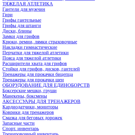
ТЯЖЕЛАЯ АТЛЕТИКА
Гантели для мужчин
Гири
Грифы гантельные
Грифы для штанги
Диски, блины
Замки для грифов
Крюки, ремни, лямки страховочные
Накладки гимнастические
Перчатки для тяжелой атлетики
Пояса для тяжелой атлетики
Расширители хвата для грифов
Стойки для грифов, дисков, гантелей
Тренажеры для прокачки бицепца
Тренажеры для прокачки шеи
ОБОРУДОВАНИЕ ДЛЯ ЕДИНОБОРСТВ
Боксерские мешки, груши
Манекены, боксмены
АКСЕССУАРЫ ДЛЯ ТРЕНАЖЕРОВ
Кардиодатчики, мониторы
Коврики для тренажеров
Смазка для беговых дорожек
Запасные части
Спорт. инвентарь
Тренировочный инвентарь