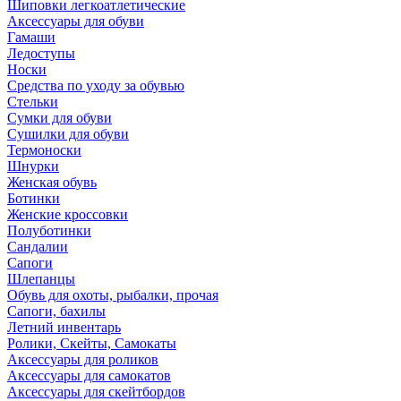
Шиповки легкоатлетические
Аксессуары для обуви
Гамаши
Ледоступы
Носки
Средства по уходу за обувью
Стельки
Сумки для обуви
Сушилки для обуви
Термоноски
Шнурки
Женская обувь
Ботинки
Женские кроссовки
Полуботинки
Сандалии
Сапоги
Шлепанцы
Обувь для охоты, рыбалки, прочая
Сапоги, бахилы
Летний инвентарь
Ролики, Скейты, Самокаты
Аксессуары для роликов
Аксессуары для самокатов
Аксессуары для скейтбордов