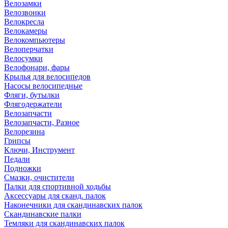
Велозамки
Велозвонки
Велокресла
Велокамеры
Велокомпьютеры
Велоперчатки
Велосумки
Велофонари, фары
Крылья для велосипедов
Насосы велосипедные
Фляги, бутылки
Флягодержатели
Велозапчасти
Велозапчасти, Разное
Велорезина
Грипсы
Ключи, Инструмент
Педали
Подножки
Смазки, очистители
Палки для спортивной ходьбы
Аксессуары для сканд. палок
Наконечники для скандинавских палок
Скандинавские палки
Темляки для скандинавских палок