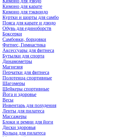
Кимоно для дзюдо
Кимоно для карате
Кимоно для тэквондо
Куртки и шорты для самбо
Пояса для карате и дзюдо
Обувь для единоборств
Боксерки
Самбовки, борцовки
Фитнес, Гимнастика
Аксессуары для фитнеса
Бутылки для спорта
Динамометры
Магнезия
Перчатки для фитнеса
Полотенца спортивные
Шагомеры
Шейкеры спортивные
Йога и здоровье
Весы
Инвентарь для похудения
Ленты для пилатеса
Массажеры
Блоки и ремни для йоги
Диски здоровья
Кольца для пилатеса