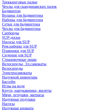
Треккинговые палки
Чехлы для скандинавских палок
Бадминтон
Воланы для бадминтона
Наборы для бадминтона
Сетки для бадминтона
Чехлы для бадминтона
Сапборды
SUP-доски
Насосы для SUP
Рем.наборы для SUP
Плавники для SUP
Сидения для SUP
Страховочные лиши
Велосипеды, Эл.самокаты
Велосипеды
Электросамокаты
Надувной инвентарь
Бассейн
Игры на воде
Круги, нарукавники, жилеты
Мячи, игрушки, матрасы
Надувные подушки
Насосы
Надувные кровати