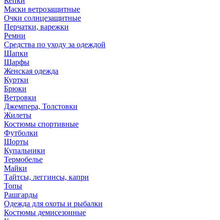
Кепки
Маски ветрозащитные
Очки солнцезащитные
Перчатки, варежки
Ремни
Средства по уходу за одеждой
Шапки
Шарфы
Женская одежда
Куртки
Брюки
Ветровки
Джемпера, Толстовки
Жилеты
Костюмы спортивные
Футболки
Шорты
Купальники
Термобелье
Майки
Тайтсы, леггинсы, капри
Топы
Рашгарды
Одежда для охоты и рыбалки
Костюмы демисезонные