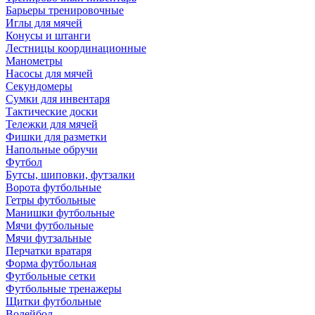
Барьеры тренировочные
Иглы для мячей
Конусы и штанги
Лестницы координационные
Манометры
Насосы для мячей
Секундомеры
Сумки для инвентаря
Тактические доски
Тележки для мячей
Фишки для разметки
Напольные обручи
Футбол
Бутсы, шиповки, футзалки
Ворота футбольные
Гетры футбольные
Манишки футбольные
Мячи футбольные
Мячи футзальные
Перчатки вратаря
Форма футбольная
Футбольные сетки
Футбольные тренажеры
Щитки футбольные
Волейбол