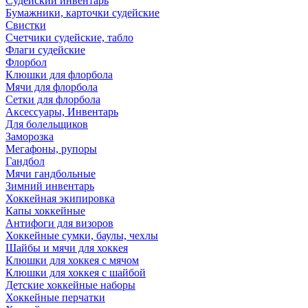
Судейский инвентарь
Бумажники, карточки судейские
Свистки
Счетчики судейские, табло
Флаги судейские
Флорбол
Клюшки для флорбола
Мячи для флорбола
Сетки для флорбола
Аксессуары, Инвентарь
Для болельщиков
Заморозка
Мегафоны, рупоры
Гандбол
Мячи гандбольные
Зимний инвентарь
Хоккейная экипировка
Капы хоккейные
Антифоги для визоров
Хоккейные сумки, баулы, чехлы
Шайбы и мячи для хоккея
Клюшки для хоккея с мячом
Клюшки для хоккея с шайбой
Детские хоккейные наборы
Хоккейные перчатки