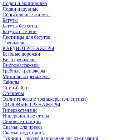
Лодки и экипировка
Лодки надувные
Спасательные жилеты
Батуты
Батуты без сетки
Батуты с сеткой
Лестницы для батутов
Тренажеры
КАРДИОТРЕНАЖЕРЫ
Беговые дорожки
Велотренажеры
Вибромассажеры
Гребные тренажеры
Мини велотренажеры
Сайклы
Спин-байки
Степперы
Эллиптические тренажеры (эллептики)
СИЛОВЫЕ ТРЕНАЖЕРЫ
Гиперэкстензии
Инверсионные столы
Силовые станции
Скамьи для пресса
Скамьи под штангу
Турники - брусья напольные для отжиманий