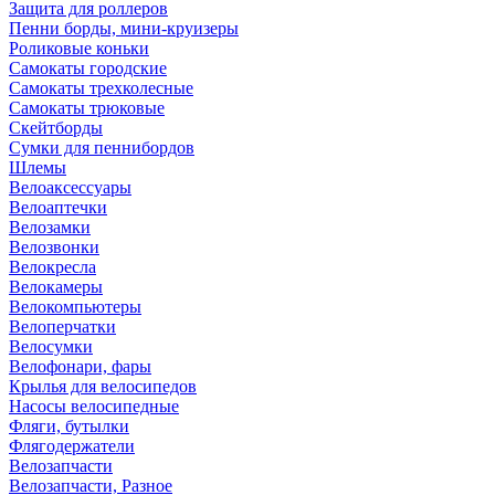
Защита для роллеров
Пенни борды, мини-круизеры
Роликовые коньки
Самокаты городские
Самокаты трехколесные
Самокаты трюковые
Скейтборды
Сумки для пеннибордов
Шлемы
Велоаксессуары
Велоаптечки
Велозамки
Велозвонки
Велокресла
Велокамеры
Велокомпьютеры
Велоперчатки
Велосумки
Велофонари, фары
Крылья для велосипедов
Насосы велосипедные
Фляги, бутылки
Флягодержатели
Велозапчасти
Велозапчасти, Разное