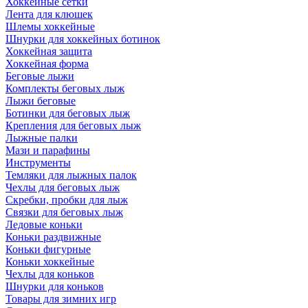
Хоккейные сетки
Лента для клюшек
Шлемы хоккейные
Шнурки для хоккейных ботинок
Хоккейная защита
Хоккейная форма
Беговые лыжи
Комплекты беговых лыж
Лыжи беговые
Ботинки для беговых лыж
Крепления для беговых лыж
Лыжные палки
Мази и парафины
Инструменты
Темляки для лыжных палок
Чехлы для беговых лыж
Скребки, пробки для лыж
Связки для беговых лыж
Ледовые коньки
Коньки раздвижные
Коньки фигурные
Коньки хоккейные
Чехлы для коньков
Шнурки для коньков
Товары для зимних игр