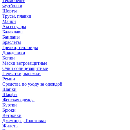
Термобелье
Футболки
Шорты
Трусы, плавки
Майки
Аксессуары
Балаклавы
Банданы
Браслеты
Грелки, теплоиды
Дождевики
Кепки
Маски ветрозащитные
Очки солнцезащитные
Перчатки, варежки
Ремни
Средства по уходу за одеждой
Шапки
Шарфы
Женская одежда
Куртки
Брюки
Ветровки
Джемпера, Толстовки
Жилеты