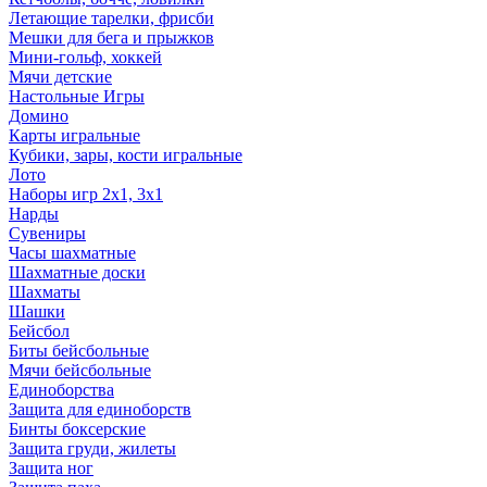
Летающие тарелки, фрисби
Мешки для бега и прыжков
Мини-гольф, хоккей
Мячи детские
Настольные Игры
Домино
Карты игральные
Кубики, зары, кости игральные
Лото
Наборы игр 2х1, 3х1
Нарды
Сувениры
Часы шахматные
Шахматные доски
Шахматы
Шашки
Бейсбол
Биты бейсбольные
Мячи бейсбольные
Единоборства
Защита для единоборств
Бинты боксерские
Защита груди, жилеты
Защита ног