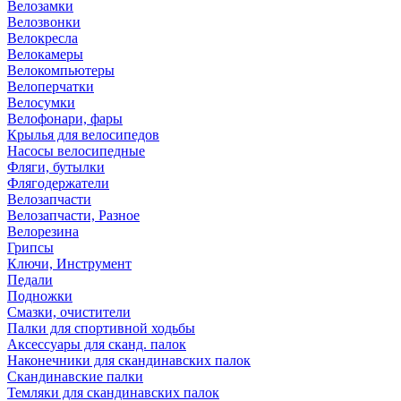
Велозамки
Велозвонки
Велокресла
Велокамеры
Велокомпьютеры
Велоперчатки
Велосумки
Велофонари, фары
Крылья для велосипедов
Насосы велосипедные
Фляги, бутылки
Флягодержатели
Велозапчасти
Велозапчасти, Разное
Велорезина
Грипсы
Ключи, Инструмент
Педали
Подножки
Смазки, очистители
Палки для спортивной ходьбы
Аксессуары для сканд. палок
Наконечники для скандинавских палок
Скандинавские палки
Темляки для скандинавских палок