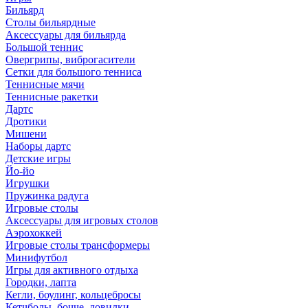
Бильярд
Столы бильярдные
Аксессуары для бильярда
Большой теннис
Овергрипы, виброгасители
Сетки для большого тенниса
Теннисные мячи
Теннисные ракетки
Дартс
Дротики
Мишени
Наборы дартс
Детские игры
Йо-йо
Игрушки
Пружинка радуга
Игровые столы
Аксессуары для игровых столов
Аэрохоккей
Игровые столы трансформеры
Минифутбол
Игры для активного отдыха
Городки, лапта
Кегли, боулинг, кольцебросы
Кетчболы, бочче, ловилки