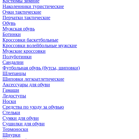
Костюмы зимние
Наколенники туристические
Очки тактические
Перчатки тактические
Обувь
Мужская обувь
Ботинки
Кроссовки баскетбольные
Кроссовки волейбольные мужские
Мужские кроссовки
Полуботинки
Сандалии
Футбольная обувь (бутсы, шиповки)
Шлепанцы
Шиповки легкоатлетические
Аксессуары для обуви
Гамаши
Ледоступы
Носки
Средства по уходу за обувью
Стельки
Сумки для обуви
Сушилки для обуви
Термоноски
Шнурки