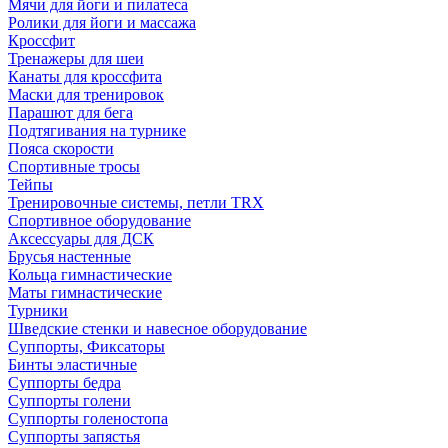
Мячи для йоги и пилатеса
Ролики для йоги и массажа
Кроссфит
Тренажеры для шеи
Канаты для кроссфита
Маски для тренировок
Парашют для бега
Подтягивания на турнике
Пояса скорости
Спортивные тросы
Тейпы
Тренировочные системы, петли TRX
Спортивное оборудование
Аксессуары для ДСК
Брусья настенные
Кольца гимнастические
Маты гимнастические
Турники
Шведские стенки и навесное оборудование
Суппорты, Фиксаторы
Бинты эластичные
Суппорты бедра
Суппорты голени
Суппорты голеностопа
Суппорты запястья