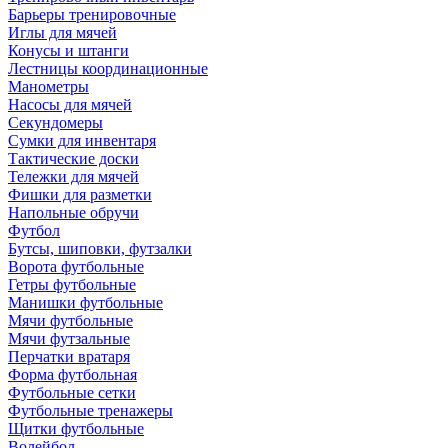
Барьеры тренировочные
Иглы для мячей
Конусы и штанги
Лестницы координационные
Манометры
Насосы для мячей
Секундомеры
Сумки для инвентаря
Тактические доски
Тележки для мячей
Фишки для разметки
Напольные обручи
Футбол
Бутсы, шиповки, футзалки
Ворота футбольные
Гетры футбольные
Манишки футбольные
Мячи футбольные
Мячи футзальные
Перчатки вратаря
Форма футбольная
Футбольные сетки
Футбольные тренажеры
Щитки футбольные
Волейбол