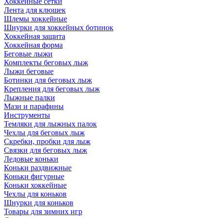
Хоккейные сетки
Лента для клюшек
Шлемы хоккейные
Шнурки для хоккейных ботинок
Хоккейная защита
Хоккейная форма
Беговые лыжи
Комплекты беговых лыж
Лыжи беговые
Ботинки для беговых лыж
Крепления для беговых лыж
Лыжные палки
Мази и парафины
Инструменты
Темляки для лыжных палок
Чехлы для беговых лыж
Скребки, пробки для лыж
Связки для беговых лыж
Ледовые коньки
Коньки раздвижные
Коньки фигурные
Коньки хоккейные
Чехлы для коньков
Шнурки для коньков
Товары для зимних игр