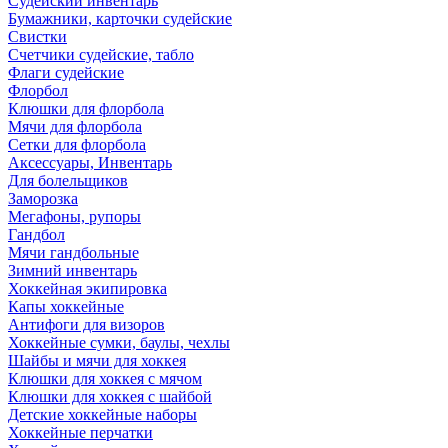
Судейский инвентарь
Бумажники, карточки судейские
Свистки
Счетчики судейские, табло
Флаги судейские
Флорбол
Клюшки для флорбола
Мячи для флорбола
Сетки для флорбола
Аксессуары, Инвентарь
Для болельщиков
Заморозка
Мегафоны, рупоры
Гандбол
Мячи гандбольные
Зимний инвентарь
Хоккейная экипировка
Капы хоккейные
Антифоги для визоров
Хоккейные сумки, баулы, чехлы
Шайбы и мячи для хоккея
Клюшки для хоккея с мячом
Клюшки для хоккея с шайбой
Детские хоккейные наборы
Хоккейные перчатки