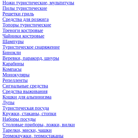
Ножи туристические, мультитулы
Пилы туристические
Решетки гриль
Средства для розжига
Топоры туристические
Треноги костровые
Чайники костровые
Шампуры
Туристическое снаряжение
Бинокли
Веревки, паракорд, шнуры
Карабины
Компасы
Монокуляры
Репелленты
Сигнальные средства
Средства выживания
Кошки для альпинизма
Лупы
Туристическая посуда
Кружки, стаканы, стопки
Наборы посуды
Столовые приборы, ложки, вилки
Тарелки, миски, чашки
Термокружки, термостаканы