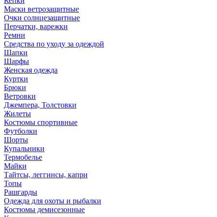
Кепки
Маски ветрозащитные
Очки солнцезащитные
Перчатки, варежки
Ремни
Средства по уходу за одеждой
Шапки
Шарфы
Женская одежда
Куртки
Брюки
Ветровки
Джемпера, Толстовки
Жилеты
Костюмы спортивные
Футболки
Шорты
Купальники
Термобелье
Майки
Тайтсы, леггинсы, капри
Топы
Рашгарды
Одежда для охоты и рыбалки
Костюмы демисезонные