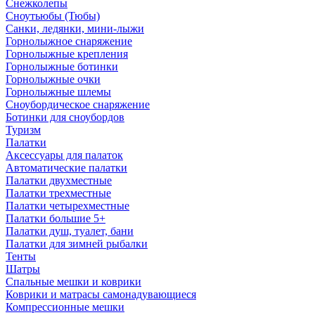
Снежколепы
Сноутьюбы (Тюбы)
Санки, ледянки, мини-лыжи
Горнолыжное снаряжение
Горнолыжные крепления
Горнолыжные ботинки
Горнолыжные очки
Горнолыжные шлемы
Сноубордическое снаряжение
Ботинки для сноубордов
Туризм
Палатки
Аксессуары для палаток
Автоматические палатки
Палатки двухместные
Палатки трехместные
Палатки четырехместные
Палатки большие 5+
Палатки душ, туалет, бани
Палатки для зимней рыбалки
Тенты
Шатры
Спальные мешки и коврики
Коврики и матрасы самонадувающиеся
Компрессионные мешки