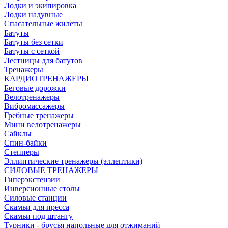
Лодки и экипировка
Лодки надувные
Спасательные жилеты
Батуты
Батуты без сетки
Батуты с сеткой
Лестницы для батутов
Тренажеры
КАРДИОТРЕНАЖЕРЫ
Беговые дорожки
Велотренажеры
Вибромассажеры
Гребные тренажеры
Мини велотренажеры
Сайклы
Спин-байки
Степперы
Эллиптические тренажеры (эллептики)
СИЛОВЫЕ ТРЕНАЖЕРЫ
Гиперэкстензии
Инверсионные столы
Силовые станции
Скамьи для пресса
Скамьи под штангу
Турники - брусья напольные для отжиманий