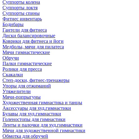
Суппорты колена
Суппорты локтя
Суппорты спины
Фитнес инвентарь
Бодибары
Гантели для фитнеса
Диски балансировочные
Коврики для фитнеса и йоги
Медболы, мячи для пилатеса
Мячи гимнастические
Обручи
Палки гимнастические
Ролики для пресса
Скакалки
Степ-доски, фитнес-тренажеры
Упоры для отжиманий
Утяжелители
Мячи-попрыгуны
Художественная гимнастика и танцы
Аксессуары для худ.гимнастики
Булавы для худ.гимнастики
Голеностопы для гимнастики
Ленты и палочки для худ.гимнастики
Мячи для художественной гимнастики
Обмотка для обручей