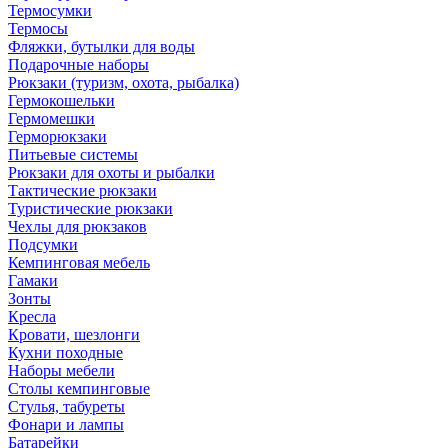
Термосумки
Термосы
Фляжки, бутылки для воды
Подарочные наборы
Рюкзаки (туризм, охота, рыбалка)
Гермокошельки
Гермомешки
Герморюкзаки
Питьевые системы
Рюкзаки для охоты и рыбалки
Тактические рюкзаки
Туристические рюкзаки
Чехлы для рюкзаков
Подсумки
Кемпинговая мебель
Гамаки
Зонты
Кресла
Кровати, шезлонги
Кухни походные
Наборы мебели
Столы кемпинговые
Стулья, табуреты
Фонари и лампы
Батарейки