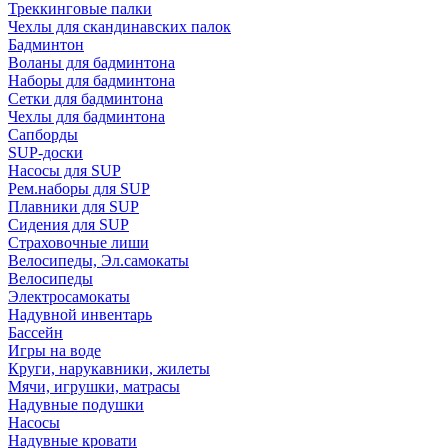
Треккинговые палки
Чехлы для скандинавских палок
Бадминтон
Воланы для бадминтона
Наборы для бадминтона
Сетки для бадминтона
Чехлы для бадминтона
Сапборды
SUP-доски
Насосы для SUP
Рем.наборы для SUP
Плавники для SUP
Сидения для SUP
Страховочные лиши
Велосипеды, Эл.самокаты
Велосипеды
Электросамокаты
Надувной инвентарь
Бассейн
Игры на воде
Круги, нарукавники, жилеты
Мячи, игрушки, матрасы
Надувные подушки
Насосы
Надувные кровати