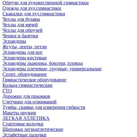
Обручи для художественной гимнастики
Одежда для худ.гимнастики
Скакалки для худ.гимнастики
Чехлы для булавы
Чехлы для мячей
Чехлы для обручей
Чешки и балетки
Эспандеры
Жгуты, ленты, петли
Эспандеры для ног
Эспандеры кистевые
Эспандеры лыжника, боксера, пловца
Эспандеры плечевые, грудные, универсальные
Спорт. оборудование
Гимнастическое оборудование
Кольца гимнастические
ГТО
Дорожки для прыжков
Счетчики для отжиманий
Тумбы, скамьи для измерения гибкости
Макеты оружия
ЛЕГКАЯ АТЛЕТИКА
Стартовые колодки
Шиповки легкоатлетические
Эстафетные палочки