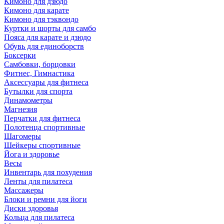
Кимоно для дзюдо
Кимоно для карате
Кимоно для тэквондо
Куртки и шорты для самбо
Пояса для карате и дзюдо
Обувь для единоборств
Боксерки
Самбовки, борцовки
Фитнес, Гимнастика
Аксессуары для фитнеса
Бутылки для спорта
Динамометры
Магнезия
Перчатки для фитнеса
Полотенца спортивные
Шагомеры
Шейкеры спортивные
Йога и здоровье
Весы
Инвентарь для похудения
Ленты для пилатеса
Массажеры
Блоки и ремни для йоги
Диски здоровья
Кольца для пилатеса