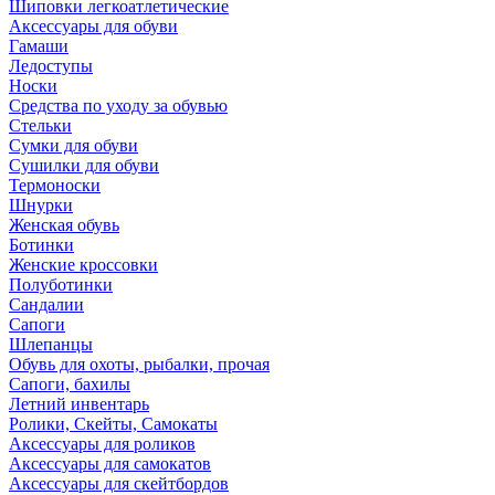
Шиповки легкоатлетические
Аксессуары для обуви
Гамаши
Ледоступы
Носки
Средства по уходу за обувью
Стельки
Сумки для обуви
Сушилки для обуви
Термоноски
Шнурки
Женская обувь
Ботинки
Женские кроссовки
Полуботинки
Сандалии
Сапоги
Шлепанцы
Обувь для охоты, рыбалки, прочая
Сапоги, бахилы
Летний инвентарь
Ролики, Скейты, Самокаты
Аксессуары для роликов
Аксессуары для самокатов
Аксессуары для скейтбордов