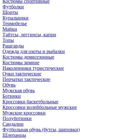
Костюмы спортивные
Футболки
Шорты
Купальники
Термобелье
Майки
Тайтсы, леггинсы, капри
Топы
Рашгарды
Одежда для охоты и рыбалки
Костюмы демисезонные
Костюмы зимние
Наколенники туристические
Очки тактические
Перчатки тактические
Обувь
Мужская обувь
Ботинки
Кроссовки баскетбольные
Кроссовки волейбольные мужские
Мужские кроссовки
Полуботинки
Сандалии
Футбольная обувь (бутсы, шиповки)
Шлепанцы