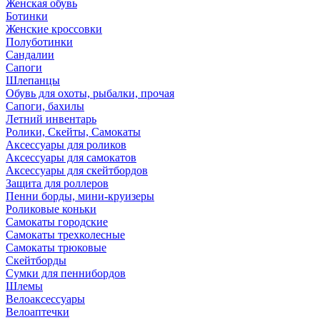
Женская обувь
Ботинки
Женские кроссовки
Полуботинки
Сандалии
Сапоги
Шлепанцы
Обувь для охоты, рыбалки, прочая
Сапоги, бахилы
Летний инвентарь
Ролики, Скейты, Самокаты
Аксессуары для роликов
Аксессуары для самокатов
Аксессуары для скейтбордов
Защита для роллеров
Пенни борды, мини-круизеры
Роликовые коньки
Самокаты городские
Самокаты трехколесные
Самокаты трюковые
Скейтборды
Сумки для пеннибордов
Шлемы
Велоаксессуары
Велоаптечки