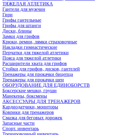
ТЯЖЕЛАЯ АТЛЕТИКА
Гантели для мужчин
Гири
Грифы гантельные
Грифы для штанги
Диски, блины
Замки для грифов
Крюки, ремни, лямки страховочные
Накладки гимнастические
Перчатки для тяжелой атлетики
Пояса для тяжелой атлетики
Расширители хвата для грифов
Стойки для грифов, дисков, гантелей
Тренажеры для прокачки бицепца
Тренажеры для прокачки шеи
ОБОРУДОВАНИЕ ДЛЯ ЕДИНОБОРСТВ
Боксерские мешки, груши
Манекены, боксмены
АКСЕССУАРЫ ДЛЯ ТРЕНАЖЕРОВ
Кардиодатчики, мониторы
Коврики для тренажеров
Смазка для беговых дорожек
Запасные части
Спорт. инвентарь
Тренировочный инвентарь