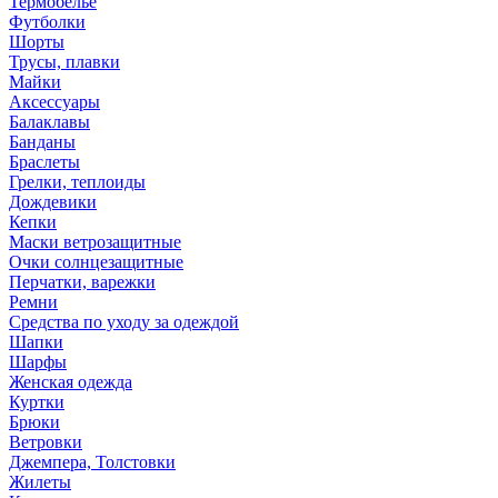
Термобелье
Футболки
Шорты
Трусы, плавки
Майки
Аксессуары
Балаклавы
Банданы
Браслеты
Грелки, теплоиды
Дождевики
Кепки
Маски ветрозащитные
Очки солнцезащитные
Перчатки, варежки
Ремни
Средства по уходу за одеждой
Шапки
Шарфы
Женская одежда
Куртки
Брюки
Ветровки
Джемпера, Толстовки
Жилеты