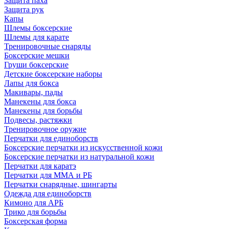
Защита паха
Защита рук
Капы
Шлемы боксерские
Шлемы для карате
Тренировочные снаряды
Боксерские мешки
Груши боксерские
Детские боксерские наборы
Лапы для бокса
Макивары, пады
Манекены для бокса
Манекены для борьбы
Подвесы, растяжки
Тренировочное оружие
Перчатки для единоборств
Боксерские перчатки из искусственной кожи
Боксерские перчатки из натуральной кожи
Перчатки для каратэ
Перчатки для ММА и РБ
Перчатки снарядные, шингарты
Одежда для единоборств
Кимоно для АРБ
Трико для борьбы
Боксерская форма