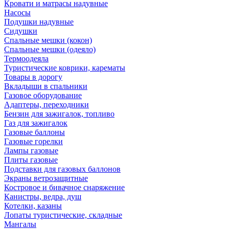
Кровати и матрасы надувные
Насосы
Подушки надувные
Сидушки
Спальные мешки (кокон)
Спальные мешки (одеяло)
Термоодеяла
Туристические коврики, карематы
Товары в дорогу
Вкладыши в спальники
Газовое оборудование
Адаптеры, переходники
Бензин для зажигалок, топливо
Газ для зажигалок
Газовые баллоны
Газовые горелки
Лампы газовые
Плиты газовые
Подставки для газовых баллонов
Экраны ветрозащитные
Костровое и бивачное снаряжение
Канистры, ведра, душ
Котелки, казаны
Лопаты туристические, складные
Мангалы