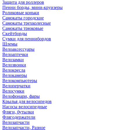
Защита для роллеров
Пенни борды, мини-круизеры
Роликовые коньки
Самокаты городские
Самокаты трехколесные
Самокаты трюковые
Скейтборды
Сумки для пеннибордов
Шлемы
Велоаксессуары
Велоаптечки
Велозамки
Велозвонки
Велокресла
Велокамеры
Велокомпьютеры
Велоперчатки
Велосумки
Велофонари, фары
Крылья для велосипедов
Насосы велосипедные
Фляги, бутылки
Флягодержатели
Велозапчасти
Велозапчасти, Разное