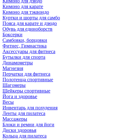
Кимоно для дзюдо
Кимоно для карате
Кимоно для тэквондо
Куртки и шорты для самбо
Пояса для карате и дзюдо
Обувь для единоборств
Боксерки
Самбовки, борцовки
Фитнес, Гимнастика
Аксессуары для фитнеса
Бутылки для спорта
Динамометры
Магнезия
Перчатки для фитнеса
Полотенца спортивные
Шагомеры
Шейкеры спортивные
Йога и здоровье
Весы
Инвентарь для похудения
Ленты для пилатеса
Массажеры
Блоки и ремни для йоги
Диски здоровья
Кольца для пилатеса