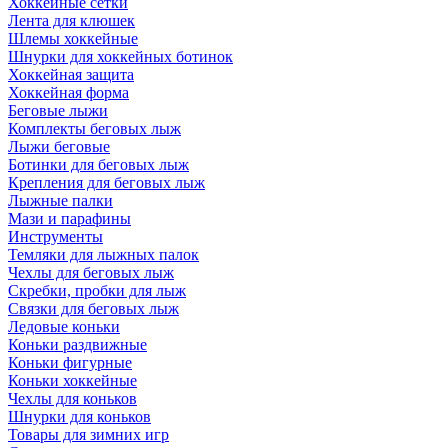
Хоккейные сетки
Лента для клюшек
Шлемы хоккейные
Шнурки для хоккейных ботинок
Хоккейная защита
Хоккейная форма
Беговые лыжи
Комплекты беговых лыж
Лыжи беговые
Ботинки для беговых лыж
Крепления для беговых лыж
Лыжные палки
Мази и парафины
Инструменты
Темляки для лыжных палок
Чехлы для беговых лыж
Скребки, пробки для лыж
Связки для беговых лыж
Ледовые коньки
Коньки раздвижные
Коньки фигурные
Коньки хоккейные
Чехлы для коньков
Шнурки для коньков
Товары для зимних игр