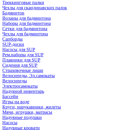
Треккинговые палки
Чехлы для скандинавских палок
Бадминтон
Воланы для бадминтона
Наборы для бадминтона
Сетки для бадминтона
Чехлы для бадминтона
Сапборды
SUP-доски
Насосы для SUP
Рем.наборы для SUP
Плавники для SUP
Сидения для SUP
Страховочные лиши
Велосипеды, Эл.самокаты
Велосипеды
Электросамокаты
Надувной инвентарь
Бассейн
Игры на воде
Круги, нарукавники, жилеты
Мячи, игрушки, матрасы
Надувные подушки
Насосы
Надувные кровати