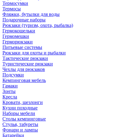
Термосумки
Термосы
Фляжки, бутылки для воды
Подарочные наборы
Рюкзаки (туризм, охота, рыбалка)
Гермокошельки
Гермомешки
Герморюкзаки
Питьевые системы
Рюкзаки для охоты и рыбалки
Тактические рюкзаки
Туристические рюкзаки
Чехлы для рюкзаков
Подсумки
Кемпинговая мебель
Гамаки
Зонты
Кресла
Кровати, шезлонги
Кухни походные
Наборы мебели
Столы кемпинговые
Стулья, табуреты
Фонари и лампы
Батарейки