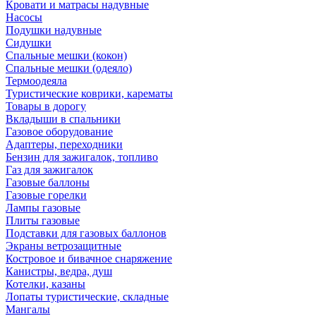
Кровати и матрасы надувные
Насосы
Подушки надувные
Сидушки
Спальные мешки (кокон)
Спальные мешки (одеяло)
Термоодеяла
Туристические коврики, карематы
Товары в дорогу
Вкладыши в спальники
Газовое оборудование
Адаптеры, переходники
Бензин для зажигалок, топливо
Газ для зажигалок
Газовые баллоны
Газовые горелки
Лампы газовые
Плиты газовые
Подставки для газовых баллонов
Экраны ветрозащитные
Костровое и бивачное снаряжение
Канистры, ведра, душ
Котелки, казаны
Лопаты туристические, складные
Мангалы