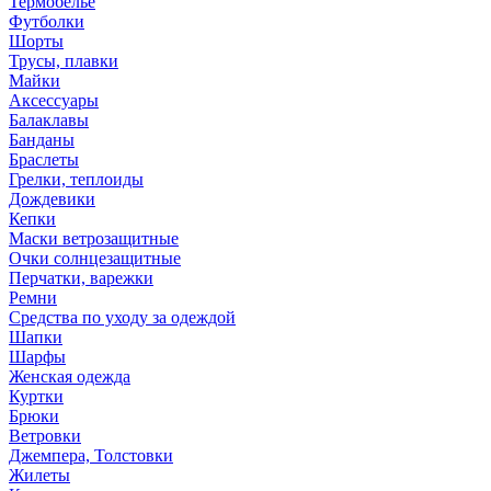
Термобелье
Футболки
Шорты
Трусы, плавки
Майки
Аксессуары
Балаклавы
Банданы
Браслеты
Грелки, теплоиды
Дождевики
Кепки
Маски ветрозащитные
Очки солнцезащитные
Перчатки, варежки
Ремни
Средства по уходу за одеждой
Шапки
Шарфы
Женская одежда
Куртки
Брюки
Ветровки
Джемпера, Толстовки
Жилеты