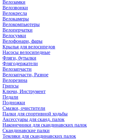
Велозамки
Велозвонки
Велокресла
Велокамеры
Велокомпьютеры
Велоперчатки
Велосумки
Велофонари, фары
Крылья для велосипедов
Насосы велосипедные
Фляги, бутылки
Флягодержатели
Велозапчасти
Велозапчасти, Разное
Велорезина
Грипсы
Ключи, Инструмент
Педали
Подножки
Смазки, очистители
Палки для спортивной ходьбы
Аксессуары для сканд. палок
Наконечники для скандинавских палок
Скандинавские палки
Темляки для скандинавских палок