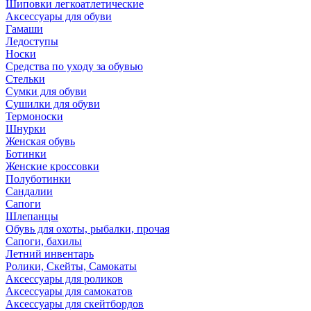
Шиповки легкоатлетические
Аксессуары для обуви
Гамаши
Ледоступы
Носки
Средства по уходу за обувью
Стельки
Сумки для обуви
Сушилки для обуви
Термоноски
Шнурки
Женская обувь
Ботинки
Женские кроссовки
Полуботинки
Сандалии
Сапоги
Шлепанцы
Обувь для охоты, рыбалки, прочая
Сапоги, бахилы
Летний инвентарь
Ролики, Скейты, Самокаты
Аксессуары для роликов
Аксессуары для самокатов
Аксессуары для скейтбордов