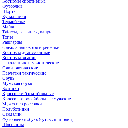
Костюмы спортивные
Футболки
Шорты
Купальники
Термобелье
Майки
Тайтсы, леггинсы, капри
Топы
Рашгарды
Одежда для охоты и рыбалки
Костюмы демисезонные
Костюмы зимние
Наколенники туристические
Очки тактические
Перчатки тактические
Обувь
Мужская обувь
Ботинки
Кроссовки баскетбольные
Кроссовки волейбольные мужские
Мужские кроссовки
Полуботинки
Сандалии
Футбольная обувь (бутсы, шиповки)
Шлепанцы