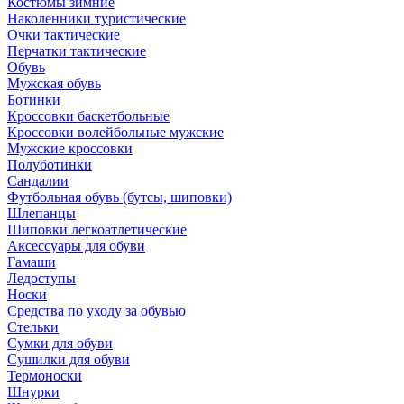
Костюмы зимние
Наколенники туристические
Очки тактические
Перчатки тактические
Обувь
Мужская обувь
Ботинки
Кроссовки баскетбольные
Кроссовки волейбольные мужские
Мужские кроссовки
Полуботинки
Сандалии
Футбольная обувь (бутсы, шиповки)
Шлепанцы
Шиповки легкоатлетические
Аксессуары для обуви
Гамаши
Ледоступы
Носки
Средства по уходу за обувью
Стельки
Сумки для обуви
Сушилки для обуви
Термоноски
Шнурки