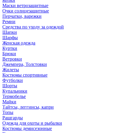
Кепки
Маски ветрозащитные
Очки солнцезащитные
Перчатки, варежки
Ремни
Средства по уходу за одеждой
Шапки
Шарфы
Женская одежда
Куртки
Брюки
Ветровки
Джемпера, Толстовки
Жилеты
Костюмы спортивные
Футболки
Шорты
Купальники
Термобелье
Майки
Тайтсы, леггинсы, капри
Топы
Рашгарды
Одежда для охоты и рыбалки
Костюмы демисезонные