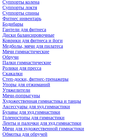
Суппорты колена
Суппорты локтя
Суппорты спины
Фитнес инвентарь
Бодибары
Гантели для фитнеса
Диски балансировочные
Коврики для фитнеса и йоги
Медболы, мячи для пилатеса
Мячи гимнастические
Обручи
Палки гимнастические
Ролики для пресса
Скакалки
Степ-доски, фитнес-тренажеры
Упоры для отжиманий
Утяжелители
Мячи-попрыгуны
Художественная гимнастика и танцы
Аксессуары для худ.гимнастики
Булавы для худ.гимнастики
Голеностопы для гимнастики
Ленты и палочки для худ.гимнастики
Мячи для художественной гимнастики
Обмотка для обручей