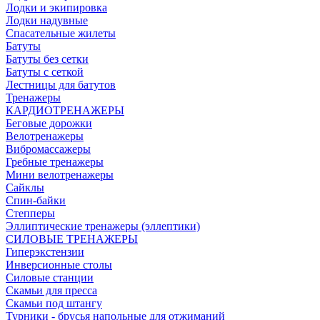
Лодки и экипировка
Лодки надувные
Спасательные жилеты
Батуты
Батуты без сетки
Батуты с сеткой
Лестницы для батутов
Тренажеры
КАРДИОТРЕНАЖЕРЫ
Беговые дорожки
Велотренажеры
Вибромассажеры
Гребные тренажеры
Мини велотренажеры
Сайклы
Спин-байки
Степперы
Эллиптические тренажеры (эллептики)
СИЛОВЫЕ ТРЕНАЖЕРЫ
Гиперэкстензии
Инверсионные столы
Силовые станции
Скамьи для пресса
Скамьи под штангу
Турники - брусья напольные для отжиманий