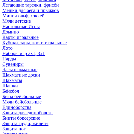
Летающие тарелки, фрисби
Мешки для бега и прыжков
Мини-гольф, хоккей
Мячи детские
Настольные Игры
Домино
Карты игральные
Кубики, зары, кости игральные
Лото
Наборы игр 2х1, 3х1
Нарды
Сувениры
Часы шахматные
Шахматные доски
Шахматы
Шашки
Бейсбол
Биты бейсбольные
Мячи бейсбольные
Единоборства
Защита для единоборств
Бинты боксерские
Защита груди, жилеты
Защита ног