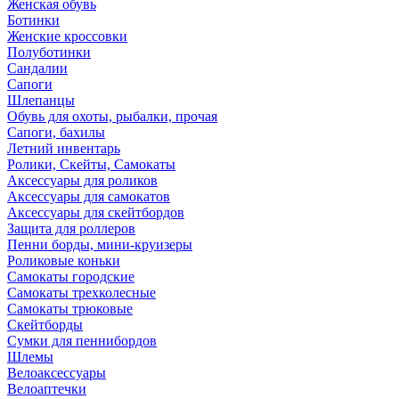
Женская обувь
Ботинки
Женские кроссовки
Полуботинки
Сандалии
Сапоги
Шлепанцы
Обувь для охоты, рыбалки, прочая
Сапоги, бахилы
Летний инвентарь
Ролики, Скейты, Самокаты
Аксессуары для роликов
Аксессуары для самокатов
Аксессуары для скейтбордов
Защита для роллеров
Пенни борды, мини-круизеры
Роликовые коньки
Самокаты городские
Самокаты трехколесные
Самокаты трюковые
Скейтборды
Сумки для пеннибордов
Шлемы
Велоаксессуары
Велоаптечки