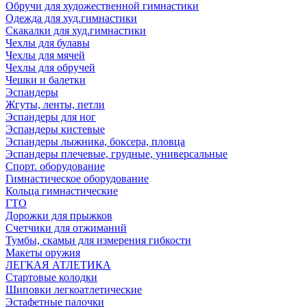
Обручи для художественной гимнастики
Одежда для худ.гимнастики
Скакалки для худ.гимнастики
Чехлы для булавы
Чехлы для мячей
Чехлы для обручей
Чешки и балетки
Эспандеры
Жгуты, ленты, петли
Эспандеры для ног
Эспандеры кистевые
Эспандеры лыжника, боксера, пловца
Эспандеры плечевые, грудные, универсальные
Спорт. оборудование
Гимнастическое оборудование
Кольца гимнастические
ГТО
Дорожки для прыжков
Счетчики для отжиманий
Тумбы, скамьи для измерения гибкости
Макеты оружия
ЛЕГКАЯ АТЛЕТИКА
Стартовые колодки
Шиповки легкоатлетические
Эстафетные палочки