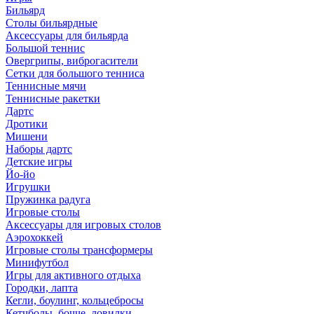
Бильярд
Столы бильярдные
Аксессуары для бильярда
Большой теннис
Овергрипы, виброгасители
Сетки для большого тенниса
Теннисные мячи
Теннисные ракетки
Дартс
Дротики
Мишени
Наборы дартс
Детские игры
Йо-йо
Игрушки
Пружинка радуга
Игровые столы
Аксессуары для игровых столов
Аэрохоккей
Игровые столы трансформеры
Минифутбол
Игры для активного отдыха
Городки, лапта
Кегли, боулинг, кольцебросы
Кетчболы, бочче, ловилки