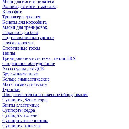
Мячи для йоги и пилатеса
Ролики для йоги и массажа
Кроссфит
Тренажеры для шеи
Канаты для кроссфита
Маски для тренировок
Парашют для бега
Подтягивания на турнике
Пояса скорости
Спортивные тросы
Тейпы
Тренировочные системы, петли TRX
Спортивное оборудование
Аксессуары для ДСК
Брусья настенные
Кольца гимнастические
Маты гимнастические
Турники
Шведские стенки и навесное оборудование
Суппорты, Фиксаторы
Бинты эластичные
Суппорты бедра
Суппорты голени
Суппорты голеностопа
Суппорты запястья