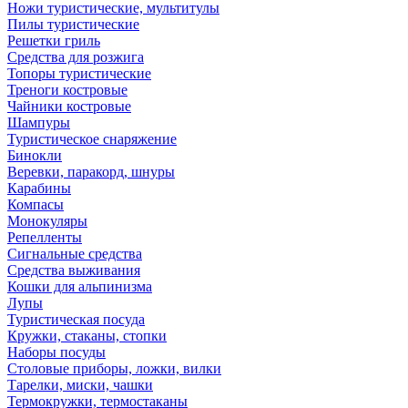
Ножи туристические, мультитулы
Пилы туристические
Решетки гриль
Средства для розжига
Топоры туристические
Треноги костровые
Чайники костровые
Шампуры
Туристическое снаряжение
Бинокли
Веревки, паракорд, шнуры
Карабины
Компасы
Монокуляры
Репелленты
Сигнальные средства
Средства выживания
Кошки для альпинизма
Лупы
Туристическая посуда
Кружки, стаканы, стопки
Наборы посуды
Столовые приборы, ложки, вилки
Тарелки, миски, чашки
Термокружки, термостаканы