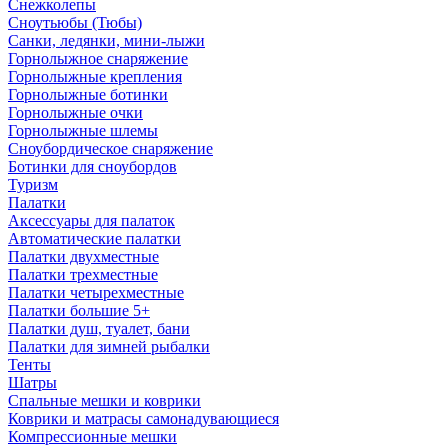
Снежколепы
Сноутьюбы (Тюбы)
Санки, ледянки, мини-лыжи
Горнолыжное снаряжение
Горнолыжные крепления
Горнолыжные ботинки
Горнолыжные очки
Горнолыжные шлемы
Сноубордическое снаряжение
Ботинки для сноубордов
Туризм
Палатки
Аксессуары для палаток
Автоматические палатки
Палатки двухместные
Палатки трехместные
Палатки четырехместные
Палатки большие 5+
Палатки душ, туалет, бани
Палатки для зимней рыбалки
Тенты
Шатры
Спальные мешки и коврики
Коврики и матрасы самонадувающиеся
Компрессионные мешки