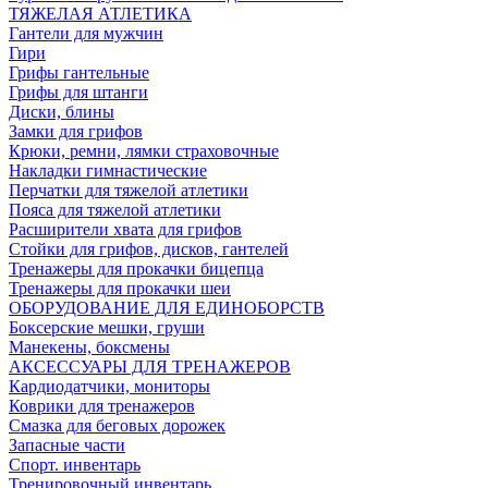
ТЯЖЕЛАЯ АТЛЕТИКА
Гантели для мужчин
Гири
Грифы гантельные
Грифы для штанги
Диски, блины
Замки для грифов
Крюки, ремни, лямки страховочные
Накладки гимнастические
Перчатки для тяжелой атлетики
Пояса для тяжелой атлетики
Расширители хвата для грифов
Стойки для грифов, дисков, гантелей
Тренажеры для прокачки бицепца
Тренажеры для прокачки шеи
ОБОРУДОВАНИЕ ДЛЯ ЕДИНОБОРСТВ
Боксерские мешки, груши
Манекены, боксмены
АКСЕССУАРЫ ДЛЯ ТРЕНАЖЕРОВ
Кардиодатчики, мониторы
Коврики для тренажеров
Смазка для беговых дорожек
Запасные части
Спорт. инвентарь
Тренировочный инвентарь