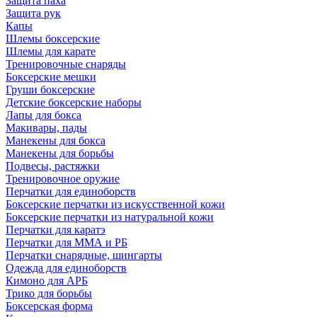
Защита паха
Защита рук
Капы
Шлемы боксерские
Шлемы для карате
Тренировочные снаряды
Боксерские мешки
Груши боксерские
Детские боксерские наборы
Лапы для бокса
Макивары, пады
Манекены для бокса
Манекены для борьбы
Подвесы, растяжки
Тренировочное оружие
Перчатки для единоборств
Боксерские перчатки из искусственной кожи
Боксерские перчатки из натуральной кожи
Перчатки для каратэ
Перчатки для ММА и РБ
Перчатки снарядные, шингарты
Одежда для единоборств
Кимоно для АРБ
Трико для борьбы
Боксерская форма