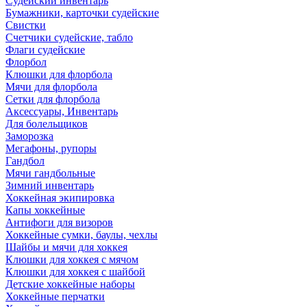
Судейский инвентарь
Бумажники, карточки судейские
Свистки
Счетчики судейские, табло
Флаги судейские
Флорбол
Клюшки для флорбола
Мячи для флорбола
Сетки для флорбола
Аксессуары, Инвентарь
Для болельщиков
Заморозка
Мегафоны, рупоры
Гандбол
Мячи гандбольные
Зимний инвентарь
Хоккейная экипировка
Капы хоккейные
Антифоги для визоров
Хоккейные сумки, баулы, чехлы
Шайбы и мячи для хоккея
Клюшки для хоккея с мячом
Клюшки для хоккея с шайбой
Детские хоккейные наборы
Хоккейные перчатки