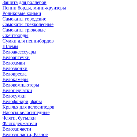
Защита для роллеров
Пенни борды, мини-круизеры
Роликовые коньки
Самокаты городские
Самокаты трехколесные
Самокаты трюковые
Скейтборды
Сумки для пеннибордов
Шлемы
Велоаксессуары
Велоаптечки
Велозамки
Велозвонки
Велокресла
Велокамеры
Велокомпьютеры
Велоперчатки
Велосумки
Велофонари, фары
Крылья для велосипедов
Насосы велосипедные
Фляги, бутылки
Флягодержатели
Велозапчасти
Велозапчасти, Разное