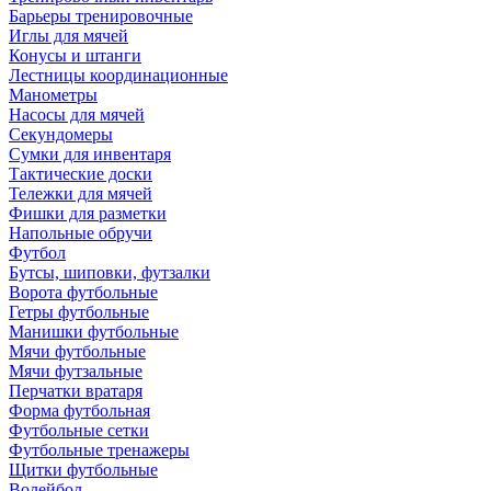
Барьеры тренировочные
Иглы для мячей
Конусы и штанги
Лестницы координационные
Манометры
Насосы для мячей
Секундомеры
Сумки для инвентаря
Тактические доски
Тележки для мячей
Фишки для разметки
Напольные обручи
Футбол
Бутсы, шиповки, футзалки
Ворота футбольные
Гетры футбольные
Манишки футбольные
Мячи футбольные
Мячи футзальные
Перчатки вратаря
Форма футбольная
Футбольные сетки
Футбольные тренажеры
Щитки футбольные
Волейбол