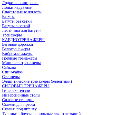
Лодки и экипировка
Лодки надувные
Спасательные жилеты
Батуты
Батуты без сетки
Батуты с сеткой
Лестницы для батутов
Тренажеры
КАРДИОТРЕНАЖЕРЫ
Беговые дорожки
Велотренажеры
Вибромассажеры
Гребные тренажеры
Мини велотренажеры
Сайклы
Спин-байки
Степперы
Эллиптические тренажеры (эллептики)
СИЛОВЫЕ ТРЕНАЖЕРЫ
Гиперэкстензии
Инверсионные столы
Силовые станции
Скамьи для пресса
Скамьи под штангу
Турники - брусья напольные для отжиманий