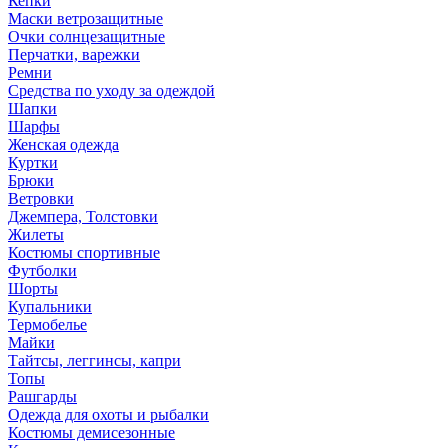
Кепки
Маски ветрозащитные
Очки солнцезащитные
Перчатки, варежки
Ремни
Средства по уходу за одеждой
Шапки
Шарфы
Женская одежда
Куртки
Брюки
Ветровки
Джемпера, Толстовки
Жилеты
Костюмы спортивные
Футболки
Шорты
Купальники
Термобелье
Майки
Тайтсы, леггинсы, капри
Топы
Рашгарды
Одежда для охоты и рыбалки
Костюмы демисезонные