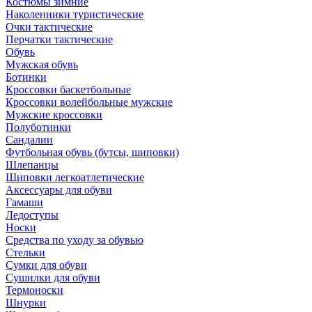
Костюмы зимние
Наколенники туристические
Очки тактические
Перчатки тактические
Обувь
Мужская обувь
Ботинки
Кроссовки баскетбольные
Кроссовки волейбольные мужские
Мужские кроссовки
Полуботинки
Сандалии
Футбольная обувь (бутсы, шиповки)
Шлепанцы
Шиповки легкоатлетические
Аксессуары для обуви
Гамаши
Ледоступы
Носки
Средства по уходу за обувью
Стельки
Сумки для обуви
Сушилки для обуви
Термоноски
Шнурки