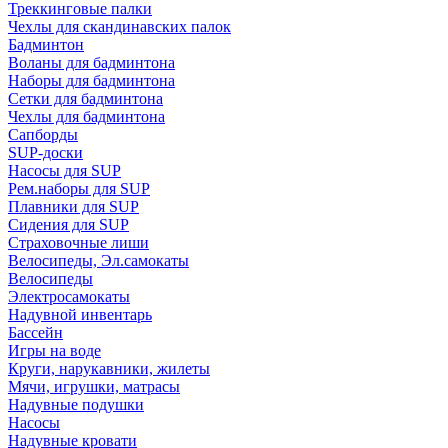
Треккинговые палки
Чехлы для скандинавских палок
Бадминтон
Воланы для бадминтона
Наборы для бадминтона
Сетки для бадминтона
Чехлы для бадминтона
Сапборды
SUP-доски
Насосы для SUP
Рем.наборы для SUP
Плавники для SUP
Сидения для SUP
Страховочные лиши
Велосипеды, Эл.самокаты
Велосипеды
Электросамокаты
Надувной инвентарь
Бассейн
Игры на воде
Круги, нарукавники, жилеты
Мячи, игрушки, матрасы
Надувные подушки
Насосы
Надувные кровати