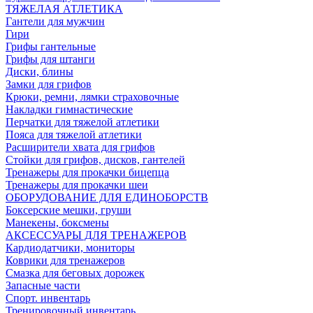
ТЯЖЕЛАЯ АТЛЕТИКА
Гантели для мужчин
Гири
Грифы гантельные
Грифы для штанги
Диски, блины
Замки для грифов
Крюки, ремни, лямки страховочные
Накладки гимнастические
Перчатки для тяжелой атлетики
Пояса для тяжелой атлетики
Расширители хвата для грифов
Стойки для грифов, дисков, гантелей
Тренажеры для прокачки бицепца
Тренажеры для прокачки шеи
ОБОРУДОВАНИЕ ДЛЯ ЕДИНОБОРСТВ
Боксерские мешки, груши
Манекены, боксмены
АКСЕССУАРЫ ДЛЯ ТРЕНАЖЕРОВ
Кардиодатчики, мониторы
Коврики для тренажеров
Смазка для беговых дорожек
Запасные части
Спорт. инвентарь
Тренировочный инвентарь