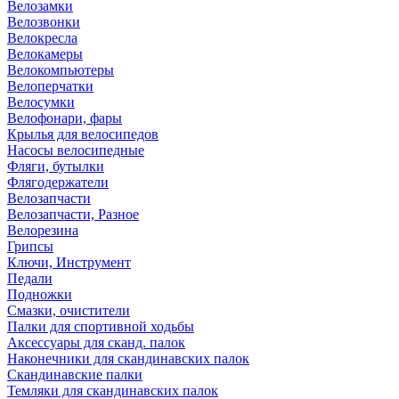
Велозамки
Велозвонки
Велокресла
Велокамеры
Велокомпьютеры
Велоперчатки
Велосумки
Велофонари, фары
Крылья для велосипедов
Насосы велосипедные
Фляги, бутылки
Флягодержатели
Велозапчасти
Велозапчасти, Разное
Велорезина
Грипсы
Ключи, Инструмент
Педали
Подножки
Смазки, очистители
Палки для спортивной ходьбы
Аксессуары для сканд. палок
Наконечники для скандинавских палок
Скандинавские палки
Темляки для скандинавских палок