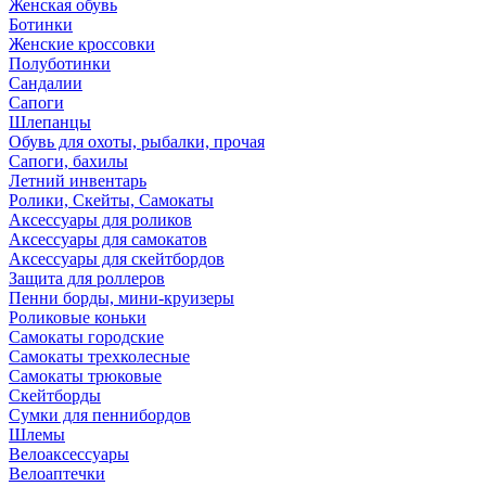
Женская обувь
Ботинки
Женские кроссовки
Полуботинки
Сандалии
Сапоги
Шлепанцы
Обувь для охоты, рыбалки, прочая
Сапоги, бахилы
Летний инвентарь
Ролики, Скейты, Самокаты
Аксессуары для роликов
Аксессуары для самокатов
Аксессуары для скейтбордов
Защита для роллеров
Пенни борды, мини-круизеры
Роликовые коньки
Самокаты городские
Самокаты трехколесные
Самокаты трюковые
Скейтборды
Сумки для пеннибордов
Шлемы
Велоаксессуары
Велоаптечки