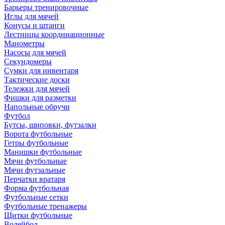
Барьеры тренировочные
Иглы для мячей
Конусы и штанги
Лестницы координационные
Манометры
Насосы для мячей
Секундомеры
Сумки для инвентаря
Тактические доски
Тележки для мячей
Фишки для разметки
Напольные обручи
Футбол
Бутсы, шиповки, футзалки
Ворота футбольные
Гетры футбольные
Манишки футбольные
Мячи футбольные
Мячи футзальные
Перчатки вратаря
Форма футбольная
Футбольные сетки
Футбольные тренажеры
Щитки футбольные
Волейбол