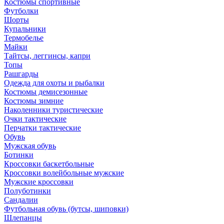
Костюмы спортивные
Футболки
Шорты
Купальники
Термобелье
Майки
Тайтсы, леггинсы, капри
Топы
Рашгарды
Одежда для охоты и рыбалки
Костюмы демисезонные
Костюмы зимние
Наколенники туристические
Очки тактические
Перчатки тактические
Обувь
Мужская обувь
Ботинки
Кроссовки баскетбольные
Кроссовки волейбольные мужские
Мужские кроссовки
Полуботинки
Сандалии
Футбольная обувь (бутсы, шиповки)
Шлепанцы