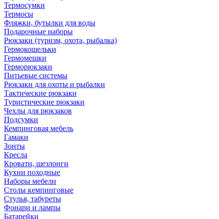
Термосумки
Термосы
Фляжки, бутылки для воды
Подарочные наборы
Рюкзаки (туризм, охота, рыбалка)
Гермокошельки
Гермомешки
Герморюкзаки
Питьевые системы
Рюкзаки для охоты и рыбалки
Тактические рюкзаки
Туристические рюкзаки
Чехлы для рюкзаков
Подсумки
Кемпинговая мебель
Гамаки
Зонты
Кресла
Кровати, шезлонги
Кухни походные
Наборы мебели
Столы кемпинговые
Стулья, табуреты
Фонари и лампы
Батарейки