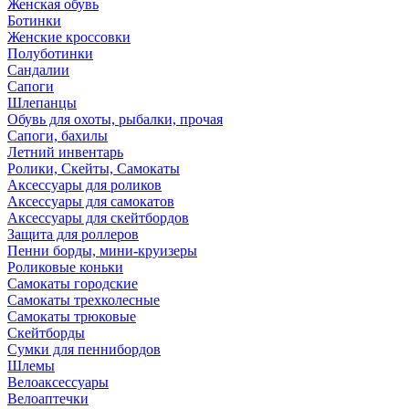
Женская обувь
Ботинки
Женские кроссовки
Полуботинки
Сандалии
Сапоги
Шлепанцы
Обувь для охоты, рыбалки, прочая
Сапоги, бахилы
Летний инвентарь
Ролики, Скейты, Самокаты
Аксессуары для роликов
Аксессуары для самокатов
Аксессуары для скейтбордов
Защита для роллеров
Пенни борды, мини-круизеры
Роликовые коньки
Самокаты городские
Самокаты трехколесные
Самокаты трюковые
Скейтборды
Сумки для пеннибордов
Шлемы
Велоаксессуары
Велоаптечки