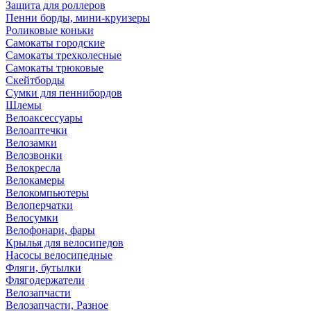
Защита для роллеров
Пенни борды, мини-круизеры
Роликовые коньки
Самокаты городские
Самокаты трехколесные
Самокаты трюковые
Скейтборды
Сумки для пеннибордов
Шлемы
Велоаксессуары
Велоаптечки
Велозамки
Велозвонки
Велокресла
Велокамеры
Велокомпьютеры
Велоперчатки
Велосумки
Велофонари, фары
Крылья для велосипедов
Насосы велосипедные
Фляги, бутылки
Флягодержатели
Велозапчасти
Велозапчасти, Разное