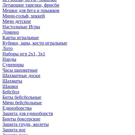
Летающие тарелки, фрисби
Мешки для бега и прыжков
Мини-гольф, хоккей
Мячи детские
Настольные Игры
Домино
Карты игральные
Кубики, зары, кости игральные
Лото
Наборы игр 2х1, 3х1
Нарды
Сувениры
Часы шахматные
Шахматные доски
Шахматы
Шашки
Бейсбол
Биты бейсбольные
Мячи бейсбольные
Единоборства
Защита для единоборств
Бинты боксерские
Защита груди, жилеты
Защита ног