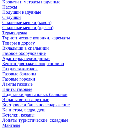
Кровати и матрасы надувные
Насосы
Подушки надувные
Сидушки
Спальные мешки (кокон)
Спальные мешки (одеяло)
Термоодеяла
Туристические коврики, карематы
Товары в дорогу
Вкладыши в спальники
Газовое оборудование
Адаптеры, переходники
Бензин для зажигалок, топливо
Газ для зажигалок
Газовые баллоны
Газовые горелки
Лампы газовые
Плиты газовые
Подставки для газовых баллонов
Экраны ветрозащитные
Костровое и бивачное снаряжение
Канистры, ведра, душ
Котелки, казаны
Лопаты туристические, складные
Мангалы