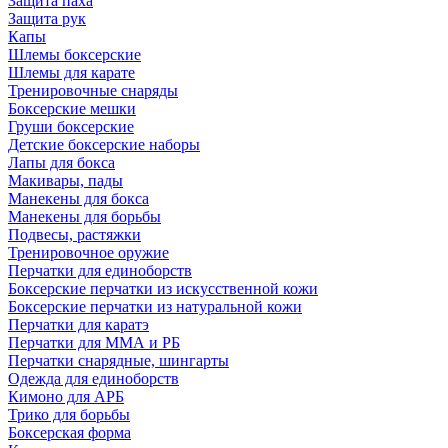
Защита паха
Защита рук
Капы
Шлемы боксерские
Шлемы для карате
Тренировочные снаряды
Боксерские мешки
Груши боксерские
Детские боксерские наборы
Лапы для бокса
Макивары, пады
Манекены для бокса
Манекены для борьбы
Подвесы, растяжки
Тренировочное оружие
Перчатки для единоборств
Боксерские перчатки из искусственной кожи
Боксерские перчатки из натуральной кожи
Перчатки для каратэ
Перчатки для ММА и РБ
Перчатки снарядные, шингарты
Одежда для единоборств
Кимоно для АРБ
Трико для борьбы
Боксерская форма