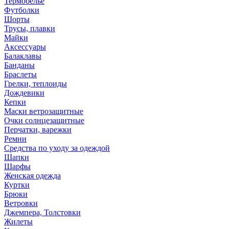
Термобелье
Футболки
Шорты
Трусы, плавки
Майки
Аксессуары
Балаклавы
Банданы
Браслеты
Грелки, теплоиды
Дождевики
Кепки
Маски ветрозащитные
Очки солнцезащитные
Перчатки, варежки
Ремни
Средства по уходу за одеждой
Шапки
Шарфы
Женская одежда
Куртки
Брюки
Ветровки
Джемпера, Толстовки
Жилеты