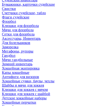
Судейский инвентарь
Бумажники, карточки судейские
Свистки
Счетчики судейские, табло
Флаги судейские
Флорбол
Клюшки для флорбола
Мячи для флорбола
Сетки для флорбола
Аксессуары, Инвентарь
Для болельщиков
Заморозка
Мегафоны, рупоры
Гандбол
Мячи гандбольные
Зимний инвентарь
Хоккейная экипировка
Капы хоккейные
Антифоги для визоров
Хоккейные сумки, баулы, чехлы
Шайбы и мячи для хоккея
Клюшки для хоккея с мячом
Клюшки для хоккея с шайбой
Детские хоккейные наборы
Хоккейные перчатки