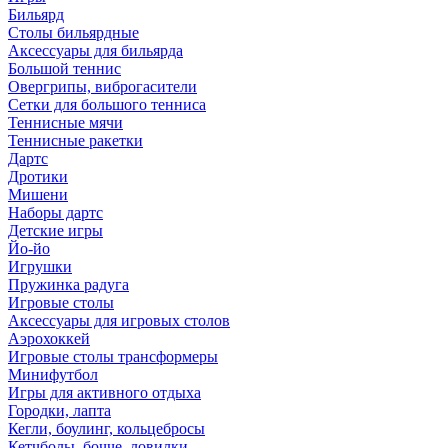
Бильярд
Столы бильярдные
Аксессуары для бильярда
Большой теннис
Овергрипы, виброгасители
Сетки для большого тенниса
Теннисные мячи
Теннисные ракетки
Дартс
Дротики
Мишени
Наборы дартс
Детские игры
Йо-йо
Игрушки
Пружинка радуга
Игровые столы
Аксессуары для игровых столов
Аэрохоккей
Игровые столы трансформеры
Минифутбол
Игры для активного отдыха
Городки, лапта
Кегли, боулинг, кольцебросы
Кетчболы, бочче, ловилки