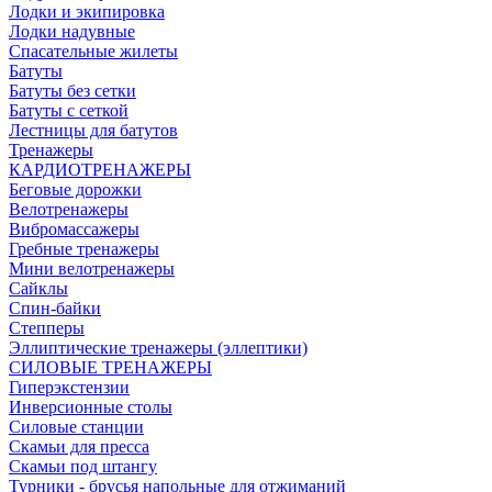
Лодки и экипировка
Лодки надувные
Спасательные жилеты
Батуты
Батуты без сетки
Батуты с сеткой
Лестницы для батутов
Тренажеры
КАРДИОТРЕНАЖЕРЫ
Беговые дорожки
Велотренажеры
Вибромассажеры
Гребные тренажеры
Мини велотренажеры
Сайклы
Спин-байки
Степперы
Эллиптические тренажеры (эллептики)
СИЛОВЫЕ ТРЕНАЖЕРЫ
Гиперэкстензии
Инверсионные столы
Силовые станции
Скамьи для пресса
Скамьи под штангу
Турники - брусья напольные для отжиманий