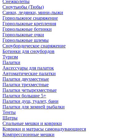
Снежколепы
Сноутьюбы (Тюбы)
Санки, ледянки, мини-лыжи
Горнолыжное снаряжение
Горнолыжные крепления
Горнолыжные ботинки
Горнолыжные очки
Горнолыжные шлемы
Сноубордическое снаряжение
Ботинки для сноубордов
Туризм
Палатки
Аксессуары для палаток
Автоматические палатки
Палатки двухместные
Палатки трехместные
Палатки четырехместные
Палатки большие 5+
Палатки душ, туалет, бани
Палатки для зимней рыбалки
Тенты
Шатры
Спальные мешки и коврики
Коврики и матрасы самонадувающиеся
Компрессионные мешки