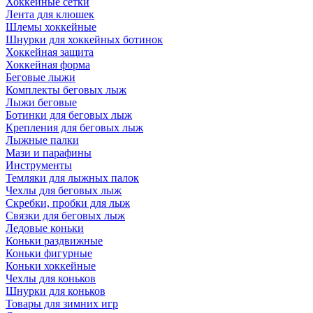
Хоккейные сетки
Лента для клюшек
Шлемы хоккейные
Шнурки для хоккейных ботинок
Хоккейная защита
Хоккейная форма
Беговые лыжи
Комплекты беговых лыж
Лыжи беговые
Ботинки для беговых лыж
Крепления для беговых лыж
Лыжные палки
Мази и парафины
Инструменты
Темляки для лыжных палок
Чехлы для беговых лыж
Скребки, пробки для лыж
Связки для беговых лыж
Ледовые коньки
Коньки раздвижные
Коньки фигурные
Коньки хоккейные
Чехлы для коньков
Шнурки для коньков
Товары для зимних игр