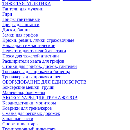
ТЯЖЕЛАЯ АТЛЕТИКА
Гантели для мужчин
Гири
Грифы гантельные
Грифы для штанги
Диски, блины
Замки для грифов
Крюки, ремни, лямки страховочные
Накладки гимнастические
Перчатки для тяжелой атлетики
Пояса для тяжелой атлетики
Расширители хвата для грифов
Стойки для грифов, дисков, гантелей
Тренажеры для прокачки бицепца
Тренажеры для прокачки шеи
ОБОРУДОВАНИЕ ДЛЯ ЕДИНОБОРСТВ
Боксерские мешки, груши
Манекены, боксмены
АКСЕССУАРЫ ДЛЯ ТРЕНАЖЕРОВ
Кардиодатчики, мониторы
Коврики для тренажеров
Смазка для беговых дорожек
Запасные части
Спорт. инвентарь
Тренировочный инвентарь