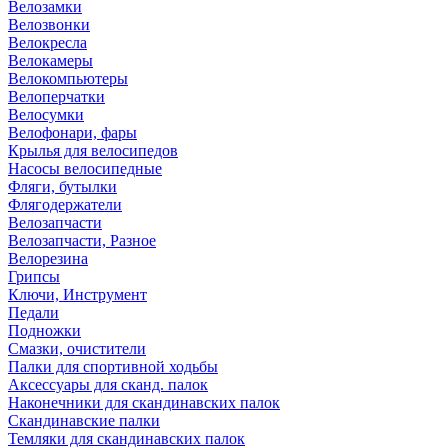
Велозамки
Велозвонки
Велокресла
Велокамеры
Велокомпьютеры
Велоперчатки
Велосумки
Велофонари, фары
Крылья для велосипедов
Насосы велосипедные
Фляги, бутылки
Флягодержатели
Велозапчасти
Велозапчасти, Разное
Велорезина
Грипсы
Ключи, Инструмент
Педали
Подножки
Смазки, очистители
Палки для спортивной ходьбы
Аксессуары для сканд. палок
Наконечники для скандинавских палок
Скандинавские палки
Темляки для скандинавских палок