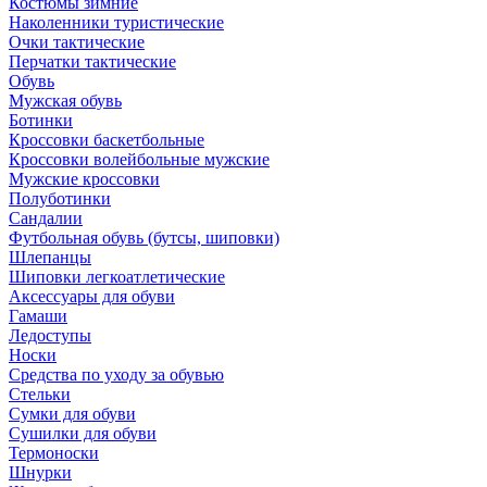
Костюмы зимние
Наколенники туристические
Очки тактические
Перчатки тактические
Обувь
Мужская обувь
Ботинки
Кроссовки баскетбольные
Кроссовки волейбольные мужские
Мужские кроссовки
Полуботинки
Сандалии
Футбольная обувь (бутсы, шиповки)
Шлепанцы
Шиповки легкоатлетические
Аксессуары для обуви
Гамаши
Ледоступы
Носки
Средства по уходу за обувью
Стельки
Сумки для обуви
Сушилки для обуви
Термоноски
Шнурки