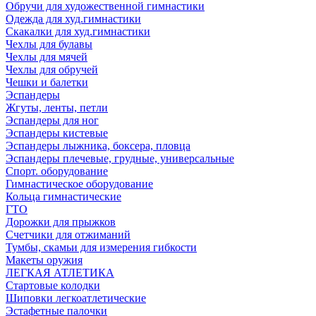
Обручи для художественной гимнастики
Одежда для худ.гимнастики
Скакалки для худ.гимнастики
Чехлы для булавы
Чехлы для мячей
Чехлы для обручей
Чешки и балетки
Эспандеры
Жгуты, ленты, петли
Эспандеры для ног
Эспандеры кистевые
Эспандеры лыжника, боксера, пловца
Эспандеры плечевые, грудные, универсальные
Спорт. оборудование
Гимнастическое оборудование
Кольца гимнастические
ГТО
Дорожки для прыжков
Счетчики для отжиманий
Тумбы, скамьи для измерения гибкости
Макеты оружия
ЛЕГКАЯ АТЛЕТИКА
Стартовые колодки
Шиповки легкоатлетические
Эстафетные палочки