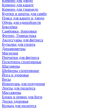
Кимоно для дзюдо
Кимоно для карате
Кимоно для тэквондо
Куртки и шорты для самбо
Пояса для карате и дзюдо
Обувь для единоборств
Боксерки
Самбовки, борцовки
Фитнес, Гимнастика
Аксессуары для фитнеса
Бутылки для спорта
Динамометры
Магнезия
Перчатки для фитнеса
Полотенца спортивные
Шагомеры
Шейкеры спортивные
Йога и здоровье
Весы
Инвентарь для похудения
Ленты для пилатеса
Массажеры
Блоки и ремни для йоги
Диски здоровья
Кольца для пилатеса