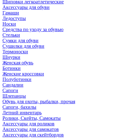
Шиповки легкоатлетические
Аксессуары для обуви
Гамаши
Ледоступы
Носки
Средства по уходу за обувью
Стельки
Сумки для обуви
Сушилки для обуви
Термоноски
Шнурки
Женская обувь
Ботинки
Женские кроссовки
Полуботинки
Сандалии
Сапоги
Шлепанцы
Обувь для охоты, рыбалки, прочая
Сапоги, бахилы
Летний инвентарь
Ролики, Скейты, Самокаты
Аксессуары для роликов
Аксессуары для самокатов
Аксессуары для скейтбордов