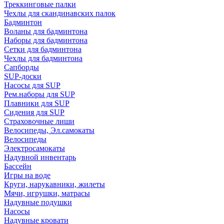
Треккинговые палки
Чехлы для скандинавских палок
Бадминтон
Воланы для бадминтона
Наборы для бадминтона
Сетки для бадминтона
Чехлы для бадминтона
Сапборды
SUP-доски
Насосы для SUP
Рем.наборы для SUP
Плавники для SUP
Сидения для SUP
Страховочные лиши
Велосипеды, Эл.самокаты
Велосипеды
Электросамокаты
Надувной инвентарь
Бассейн
Игры на воде
Круги, нарукавники, жилеты
Мячи, игрушки, матрасы
Надувные подушки
Насосы
Надувные кровати