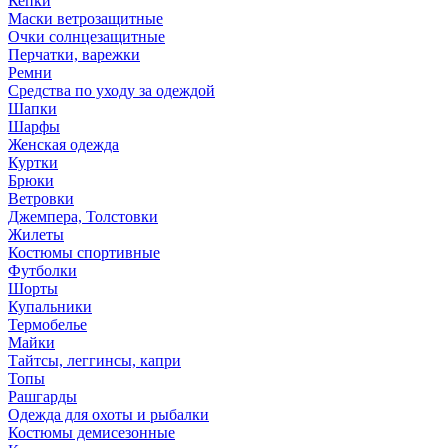
Кепки
Маски ветрозащитные
Очки солнцезащитные
Перчатки, варежки
Ремни
Средства по уходу за одеждой
Шапки
Шарфы
Женская одежда
Куртки
Брюки
Ветровки
Джемпера, Толстовки
Жилеты
Костюмы спортивные
Футболки
Шорты
Купальники
Термобелье
Майки
Тайтсы, леггинсы, капри
Топы
Рашгарды
Одежда для охоты и рыбалки
Костюмы демисезонные