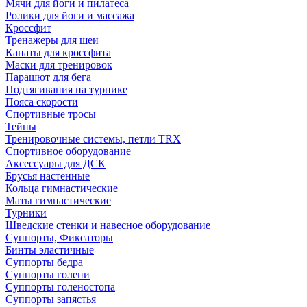
Мячи для йоги и пилатеса
Ролики для йоги и массажа
Кроссфит
Тренажеры для шеи
Канаты для кроссфита
Маски для тренировок
Парашют для бега
Подтягивания на турнике
Пояса скорости
Спортивные тросы
Тейпы
Тренировочные системы, петли TRX
Спортивное оборудование
Аксессуары для ДСК
Брусья настенные
Кольца гимнастические
Маты гимнастические
Турники
Шведские стенки и навесное оборудование
Суппорты, Фиксаторы
Бинты эластичные
Суппорты бедра
Суппорты голени
Суппорты голеностопа
Суппорты запястья