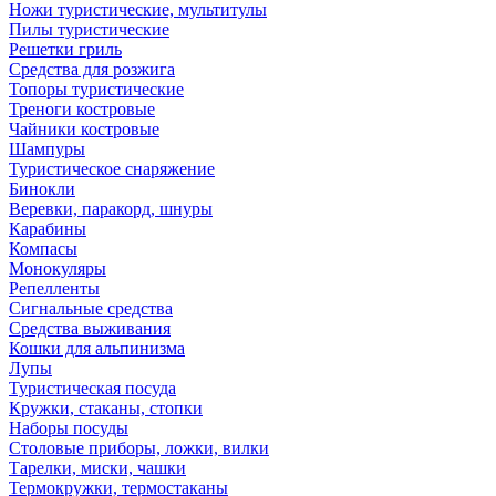
Ножи туристические, мультитулы
Пилы туристические
Решетки гриль
Средства для розжига
Топоры туристические
Треноги костровые
Чайники костровые
Шампуры
Туристическое снаряжение
Бинокли
Веревки, паракорд, шнуры
Карабины
Компасы
Монокуляры
Репелленты
Сигнальные средства
Средства выживания
Кошки для альпинизма
Лупы
Туристическая посуда
Кружки, стаканы, стопки
Наборы посуды
Столовые приборы, ложки, вилки
Тарелки, миски, чашки
Термокружки, термостаканы