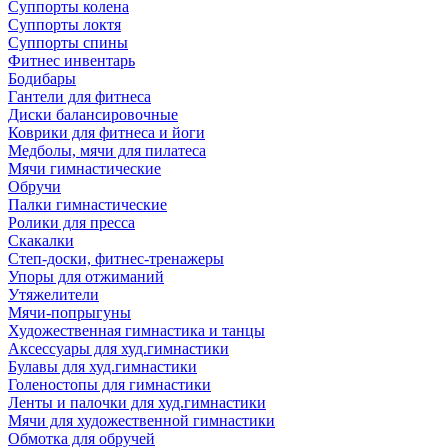
Суппорты колена
Суппорты локтя
Суппорты спины
Фитнес инвентарь
Бодибары
Гантели для фитнеса
Диски балансировочные
Коврики для фитнеса и йоги
Медболы, мячи для пилатеса
Мячи гимнастические
Обручи
Палки гимнастические
Ролики для пресса
Скакалки
Степ-доски, фитнес-тренажеры
Упоры для отжиманий
Утяжелители
Мячи-попрыгуны
Художественная гимнастика и танцы
Аксессуары для худ.гимнастики
Булавы для худ.гимнастики
Голеностопы для гимнастики
Ленты и палочки для худ.гимнастики
Мячи для художественной гимнастики
Обмотка для обручей