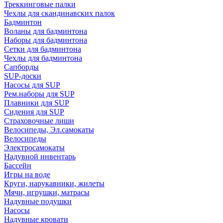
Треккинговые палки
Чехлы для скандинавских палок
Бадминтон
Воланы для бадминтона
Наборы для бадминтона
Сетки для бадминтона
Чехлы для бадминтона
Сапборды
SUP-доски
Насосы для SUP
Рем.наборы для SUP
Плавники для SUP
Сидения для SUP
Страховочные лиши
Велосипеды, Эл.самокаты
Велосипеды
Электросамокаты
Надувной инвентарь
Бассейн
Игры на воде
Круги, нарукавники, жилеты
Мячи, игрушки, матрасы
Надувные подушки
Насосы
Надувные кровати