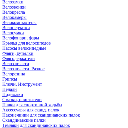
Велозамки
Велозвонки
Велокресла
Велокамеры
Велокомпьютеры
Велоперчатки
Велосумки
Велофонари, фары
Крылья для велосипедов
Насосы велосипедные
Фляги, бутылки
Флягодержатели
Велозапчасти
Велозапчасти, Разное
Велорезина
Грипсы
Ключи, Инструмент
Педали
Подножки
Смазки, очистители
Палки для спортивной ходьбы
Аксессуары для сканд. палок
Наконечники для скандинавских палок
Скандинавские палки
Темляки для скандинавских палок