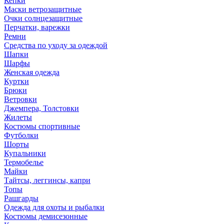
Кепки
Маски ветрозащитные
Очки солнцезащитные
Перчатки, варежки
Ремни
Средства по уходу за одеждой
Шапки
Шарфы
Женская одежда
Куртки
Брюки
Ветровки
Джемпера, Толстовки
Жилеты
Костюмы спортивные
Футболки
Шорты
Купальники
Термобелье
Майки
Тайтсы, леггинсы, капри
Топы
Рашгарды
Одежда для охоты и рыбалки
Костюмы демисезонные