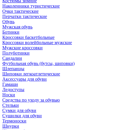
Костюмы зимние
Наколенники туристические
Очки тактические
Перчатки тактические
Обувь
Мужская обувь
Ботинки
Кроссовки баскетбольные
Кроссовки волейбольные мужские
Мужские кроссовки
Полуботинки
Сандалии
Футбольная обувь (бутсы, шиповки)
Шлепанцы
Шиповки легкоатлетические
Аксессуары для обуви
Гамаши
Ледоступы
Носки
Средства по уходу за обувью
Стельки
Сумки для обуви
Сушилки для обуви
Термоноски
Шнурки