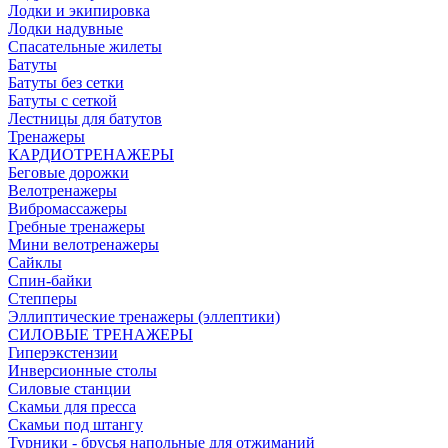
Лодки и экипировка
Лодки надувные
Спасательные жилеты
Батуты
Батуты без сетки
Батуты с сеткой
Лестницы для батутов
Тренажеры
КАРДИОТРЕНАЖЕРЫ
Беговые дорожки
Велотренажеры
Вибромассажеры
Гребные тренажеры
Мини велотренажеры
Сайклы
Спин-байки
Степперы
Эллиптические тренажеры (эллептики)
СИЛОВЫЕ ТРЕНАЖЕРЫ
Гиперэкстензии
Инверсионные столы
Силовые станции
Скамьи для пресса
Скамьи под штангу
Турники - брусья напольные для отжиманий