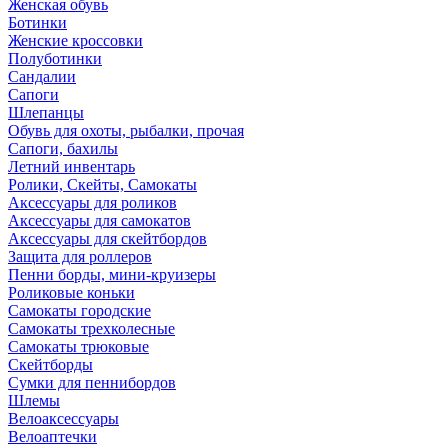
Женская обувь
Ботинки
Женские кроссовки
Полуботинки
Сандалии
Сапоги
Шлепанцы
Обувь для охоты, рыбалки, прочая
Сапоги, бахилы
Летний инвентарь
Ролики, Скейты, Самокаты
Аксессуары для роликов
Аксессуары для самокатов
Аксессуары для скейтбордов
Защита для роллеров
Пенни борды, мини-круизеры
Роликовые коньки
Самокаты городские
Самокаты трехколесные
Самокаты трюковые
Скейтборды
Сумки для пеннибордов
Шлемы
Велоаксессуары
Велоаптечки