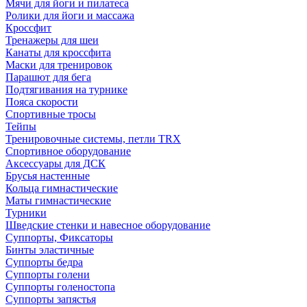
Мячи для йоги и пилатеса
Ролики для йоги и массажа
Кроссфит
Тренажеры для шеи
Канаты для кроссфита
Маски для тренировок
Парашют для бега
Подтягивания на турнике
Пояса скорости
Спортивные тросы
Тейпы
Тренировочные системы, петли TRX
Спортивное оборудование
Аксессуары для ДСК
Брусья настенные
Кольца гимнастические
Маты гимнастические
Турники
Шведские стенки и навесное оборудование
Суппорты, Фиксаторы
Бинты эластичные
Суппорты бедра
Суппорты голени
Суппорты голеностопа
Суппорты запястья