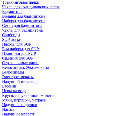
Треккинговые палки
Чехлы для скандинавских палок
Бадминтон
Воланы для бадминтона
Наборы для бадминтона
Сетки для бадминтона
Чехлы для бадминтона
Сапборды
SUP-доски
Насосы для SUP
Рем.наборы для SUP
Плавники для SUP
Сидения для SUP
Страховочные лиши
Велосипеды, Эл.самокаты
Велосипеды
Электросамокаты
Надувной инвентарь
Бассейн
Игры на воде
Круги, нарукавники, жилеты
Мячи, игрушки, матрасы
Надувные подушки
Насосы
Надувные кровати