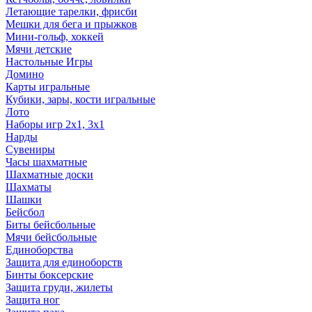
Летающие тарелки, фрисби
Мешки для бега и прыжков
Мини-гольф, хоккей
Мячи детские
Настольные Игры
Домино
Карты игральные
Кубики, зары, кости игральные
Лото
Наборы игр 2х1, 3х1
Нарды
Сувениры
Часы шахматные
Шахматные доски
Шахматы
Шашки
Бейсбол
Биты бейсбольные
Мячи бейсбольные
Единоборства
Защита для единоборств
Бинты боксерские
Защита груди, жилеты
Защита ног