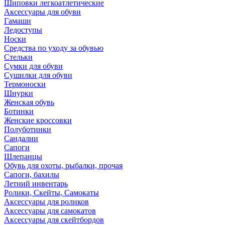
Шиповки легкоатлетические
Аксессуары для обуви
Гамаши
Ледоступы
Носки
Средства по уходу за обувью
Стельки
Сумки для обуви
Сушилки для обуви
Термоноски
Шнурки
Женская обувь
Ботинки
Женские кроссовки
Полуботинки
Сандалии
Сапоги
Шлепанцы
Обувь для охоты, рыбалки, прочая
Сапоги, бахилы
Летний инвентарь
Ролики, Скейты, Самокаты
Аксессуары для роликов
Аксессуары для самокатов
Аксессуары для скейтбордов