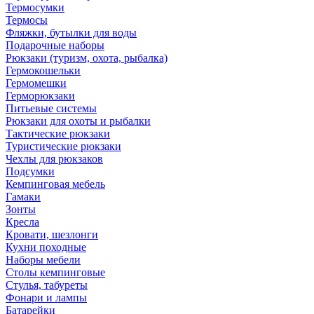
Термосумки
Термосы
Фляжки, бутылки для воды
Подарочные наборы
Рюкзаки (туризм, охота, рыбалка)
Гермокошельки
Гермомешки
Герморюкзаки
Питьевые системы
Рюкзаки для охоты и рыбалки
Тактические рюкзаки
Туристические рюкзаки
Чехлы для рюкзаков
Подсумки
Кемпинговая мебель
Гамаки
Зонты
Кресла
Кровати, шезлонги
Кухни походные
Наборы мебели
Столы кемпинговые
Стулья, табуреты
Фонари и лампы
Батарейки