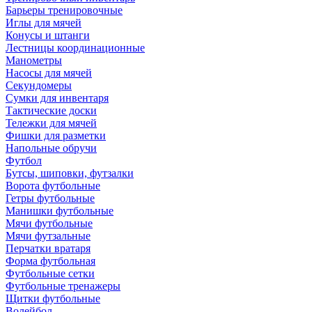
Барьеры тренировочные
Иглы для мячей
Конусы и штанги
Лестницы координационные
Манометры
Насосы для мячей
Секундомеры
Сумки для инвентаря
Тактические доски
Тележки для мячей
Фишки для разметки
Напольные обручи
Футбол
Бутсы, шиповки, футзалки
Ворота футбольные
Гетры футбольные
Манишки футбольные
Мячи футбольные
Мячи футзальные
Перчатки вратаря
Форма футбольная
Футбольные сетки
Футбольные тренажеры
Щитки футбольные
Волейбол