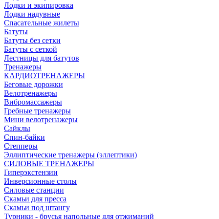
Лодки и экипировка
Лодки надувные
Спасательные жилеты
Батуты
Батуты без сетки
Батуты с сеткой
Лестницы для батутов
Тренажеры
КАРДИОТРЕНАЖЕРЫ
Беговые дорожки
Велотренажеры
Вибромассажеры
Гребные тренажеры
Мини велотренажеры
Сайклы
Спин-байки
Степперы
Эллиптические тренажеры (эллептики)
СИЛОВЫЕ ТРЕНАЖЕРЫ
Гиперэкстензии
Инверсионные столы
Силовые станции
Скамьи для пресса
Скамьи под штангу
Турники - брусья напольные для отжиманий