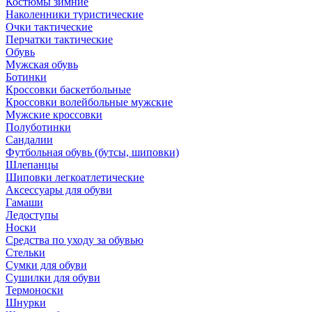
Костюмы зимние
Наколенники туристические
Очки тактические
Перчатки тактические
Обувь
Мужская обувь
Ботинки
Кроссовки баскетбольные
Кроссовки волейбольные мужские
Мужские кроссовки
Полуботинки
Сандалии
Футбольная обувь (бутсы, шиповки)
Шлепанцы
Шиповки легкоатлетические
Аксессуары для обуви
Гамаши
Ледоступы
Носки
Средства по уходу за обувью
Стельки
Сумки для обуви
Сушилки для обуви
Термоноски
Шнурки