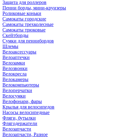
Защита для роллеров
Пенни борды, мини-круизеры
Роликовые коньки
Самокаты городские
Самокаты трехколесные
Самокаты трюковые
Скейтборды
Сумки для пеннибордов
Шлемы
Велоаксессуары
Велоаптечки
Велозамки
Велозвонки
Велокресла
Велокамеры
Велокомпьютеры
Велоперчатки
Велосумки
Велофонари, фары
Крылья для велосипедов
Насосы велосипедные
Фляги, бутылки
Флягодержатели
Велозапчасти
Велозапчасти, Разное