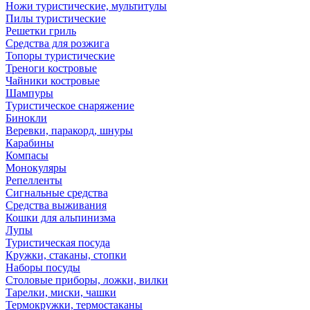
Ножи туристические, мультитулы
Пилы туристические
Решетки гриль
Средства для розжига
Топоры туристические
Треноги костровые
Чайники костровые
Шампуры
Туристическое снаряжение
Бинокли
Веревки, паракорд, шнуры
Карабины
Компасы
Монокуляры
Репелленты
Сигнальные средства
Средства выживания
Кошки для альпинизма
Лупы
Туристическая посуда
Кружки, стаканы, стопки
Наборы посуды
Столовые приборы, ложки, вилки
Тарелки, миски, чашки
Термокружки, термостаканы