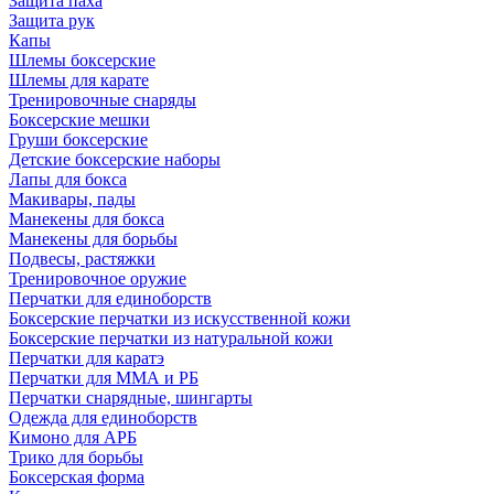
Защита паха
Защита рук
Капы
Шлемы боксерские
Шлемы для карате
Тренировочные снаряды
Боксерские мешки
Груши боксерские
Детские боксерские наборы
Лапы для бокса
Макивары, пады
Манекены для бокса
Манекены для борьбы
Подвесы, растяжки
Тренировочное оружие
Перчатки для единоборств
Боксерские перчатки из искусственной кожи
Боксерские перчатки из натуральной кожи
Перчатки для каратэ
Перчатки для ММА и РБ
Перчатки снарядные, шингарты
Одежда для единоборств
Кимоно для АРБ
Трико для борьбы
Боксерская форма