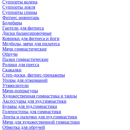
Суппорты колена
Суппорты локтя
Суппорты спины
Фитнес инвентарь
Бодибары
Гантели для фитнеса
Диски балансировочные
Коврики для фитнеса и йоги
Медболы, мячи для пилатеса
Мячи гимнастические
Обручи
Палки гимнастические
Ролики для пресса
Скакалки
Степ-доски, фитнес-тренажеры
Упоры для отжиманий
Утяжелители
Мячи-попрыгуны
Художественная гимнастика и танцы
Аксессуары для худ.гимнастики
Булавы для худ.гимнастики
Голеностопы для гимнастики
Ленты и палочки для худ.гимнастики
Мячи для художественной гимнастики
Обмотка для обручей