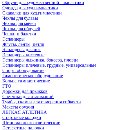
Обручи для художественной гимнастики
Одежда для худ.гимнастики
Скакалки для худ.гимнастики
Чехлы для булавы
Чехлы для мячей
Чехлы для обручей
Чешки и балетки
Эспандеры
Жгуты, ленты, петли
Эспандеры для ног
Эспандеры кистевые
Эспандеры лыжника, боксера, пловца
Эспандеры плечевые, грудные, универсальные
Спорт. оборудование
Гимнастическое оборудование
Кольца гимнастические
ГТО
Дорожки для прыжков
Счетчики для отжиманий
Тумбы, скамьи для измерения гибкости
Макеты оружия
ЛЕГКАЯ АТЛЕТИКА
Стартовые колодки
Шиповки легкоатлетические
Эстафетные палочки