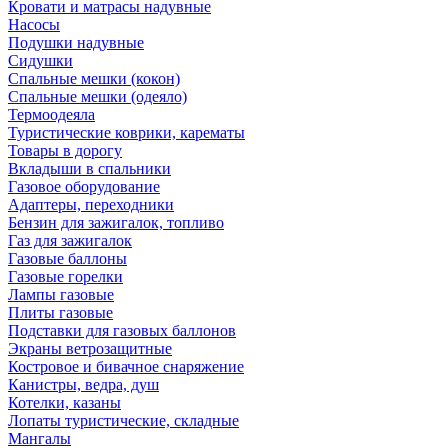
Кровати и матрасы надувные
Насосы
Подушки надувные
Сидушки
Спальные мешки (кокон)
Спальные мешки (одеяло)
Термоодеяла
Туристические коврики, карематы
Товары в дорогу
Вкладыши в спальники
Газовое оборудование
Адаптеры, переходники
Бензин для зажигалок, топливо
Газ для зажигалок
Газовые баллоны
Газовые горелки
Лампы газовые
Плиты газовые
Подставки для газовых баллонов
Экраны ветрозащитные
Костровое и бивачное снаряжение
Канистры, ведра, душ
Котелки, казаны
Лопаты туристические, складные
Мангалы