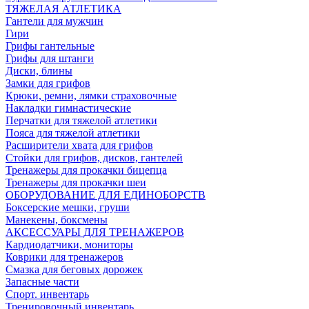
ТЯЖЕЛАЯ АТЛЕТИКА
Гантели для мужчин
Гири
Грифы гантельные
Грифы для штанги
Диски, блины
Замки для грифов
Крюки, ремни, лямки страховочные
Накладки гимнастические
Перчатки для тяжелой атлетики
Пояса для тяжелой атлетики
Расширители хвата для грифов
Стойки для грифов, дисков, гантелей
Тренажеры для прокачки бицепца
Тренажеры для прокачки шеи
ОБОРУДОВАНИЕ ДЛЯ ЕДИНОБОРСТВ
Боксерские мешки, груши
Манекены, боксмены
АКСЕССУАРЫ ДЛЯ ТРЕНАЖЕРОВ
Кардиодатчики, мониторы
Коврики для тренажеров
Смазка для беговых дорожек
Запасные части
Спорт. инвентарь
Тренировочный инвентарь