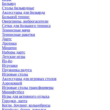
Бильярд
Столы бильярдные
Аксессуары для бильярда
Большой теннис
Овергрипы, виброгасители
Сетки для большого тенниса
Теннисные мячи
Теннисные ракетки
Дартс
Дротики
Мишени
Наборы дартс
Детские игры
Йо-йо
Игрушки
Пружинка радуга
Игровые столы
Аксессуары для игровых столов
Аэрохоккей
Игровые столы трансформеры
Минифутбол
Игры для активного отдыха
Городки, лапта
Кегли, боулинг, кольцебросы
Кетчболы, бочче, ловилки