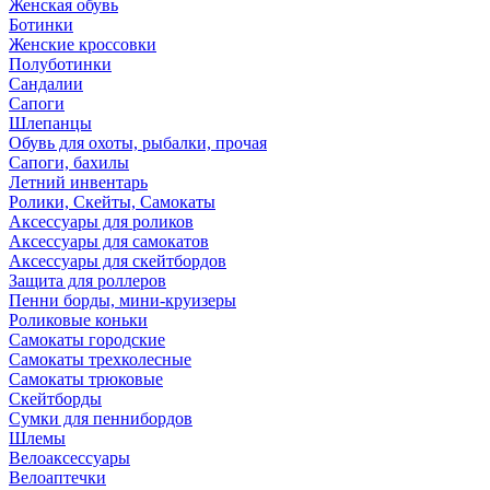
Женская обувь
Ботинки
Женские кроссовки
Полуботинки
Сандалии
Сапоги
Шлепанцы
Обувь для охоты, рыбалки, прочая
Сапоги, бахилы
Летний инвентарь
Ролики, Скейты, Самокаты
Аксессуары для роликов
Аксессуары для самокатов
Аксессуары для скейтбордов
Защита для роллеров
Пенни борды, мини-круизеры
Роликовые коньки
Самокаты городские
Самокаты трехколесные
Самокаты трюковые
Скейтборды
Сумки для пеннибордов
Шлемы
Велоаксессуары
Велоаптечки