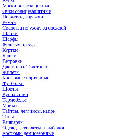
Кепки
Маски ветрозащитные
Очки солнцезащитные
Перчатки, варежки
Ремни
Средства по уходу за одеждой
Шапки
Шарфы
Женская одежда
Куртки
Брюки
Ветровки
Джемпера, Толстовки
Жилеты
Костюмы спортивные
Футболки
Шорты
Купальники
Термобелье
Майки
Тайтсы, леггинсы, капри
Топы
Рашгарды
Одежда для охоты и рыбалки
Костюмы демисезонные