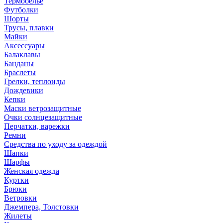
Термобелье
Футболки
Шорты
Трусы, плавки
Майки
Аксессуары
Балаклавы
Банданы
Браслеты
Грелки, теплоиды
Дождевики
Кепки
Маски ветрозащитные
Очки солнцезащитные
Перчатки, варежки
Ремни
Средства по уходу за одеждой
Шапки
Шарфы
Женская одежда
Куртки
Брюки
Ветровки
Джемпера, Толстовки
Жилеты