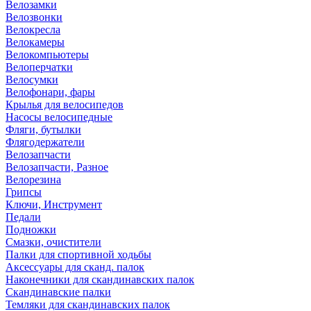
Велозамки
Велозвонки
Велокресла
Велокамеры
Велокомпьютеры
Велоперчатки
Велосумки
Велофонари, фары
Крылья для велосипедов
Насосы велосипедные
Фляги, бутылки
Флягодержатели
Велозапчасти
Велозапчасти, Разное
Велорезина
Грипсы
Ключи, Инструмент
Педали
Подножки
Смазки, очистители
Палки для спортивной ходьбы
Аксессуары для сканд. палок
Наконечники для скандинавских палок
Скандинавские палки
Темляки для скандинавских палок