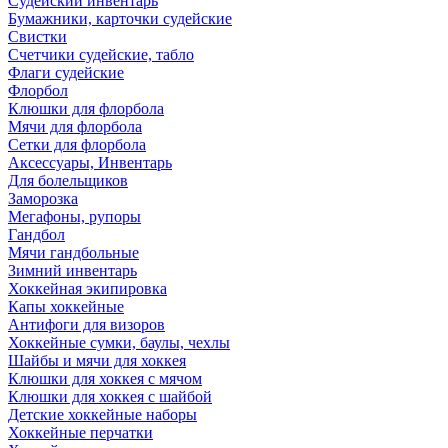
Судейский инвентарь
Бумажники, карточки судейские
Свистки
Счетчики судейские, табло
Флаги судейские
Флорбол
Клюшки для флорбола
Мячи для флорбола
Сетки для флорбола
Аксессуары, Инвентарь
Для болельщиков
Заморозка
Мегафоны, рупоры
Гандбол
Мячи гандбольные
Зимний инвентарь
Хоккейная экипировка
Капы хоккейные
Антифоги для визоров
Хоккейные сумки, баулы, чехлы
Шайбы и мячи для хоккея
Клюшки для хоккея с мячом
Клюшки для хоккея с шайбой
Детские хоккейные наборы
Хоккейные перчатки