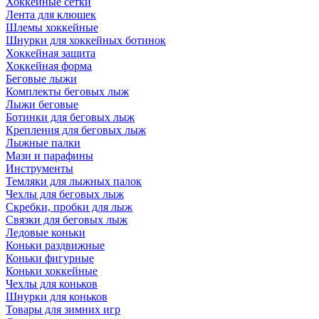
Хоккейные сетки
Лента для клюшек
Шлемы хоккейные
Шнурки для хоккейных ботинок
Хоккейная защита
Хоккейная форма
Беговые лыжи
Комплекты беговых лыж
Лыжи беговые
Ботинки для беговых лыж
Крепления для беговых лыж
Лыжные палки
Мази и парафины
Инструменты
Темляки для лыжных палок
Чехлы для беговых лыж
Скребки, пробки для лыж
Связки для беговых лыж
Ледовые коньки
Коньки раздвижные
Коньки фигурные
Коньки хоккейные
Чехлы для коньков
Шнурки для коньков
Товары для зимних игр