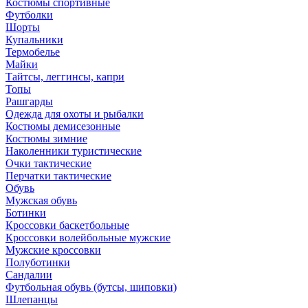
Костюмы спортивные
Футболки
Шорты
Купальники
Термобелье
Майки
Тайтсы, леггинсы, капри
Топы
Рашгарды
Одежда для охоты и рыбалки
Костюмы демисезонные
Костюмы зимние
Наколенники туристические
Очки тактические
Перчатки тактические
Обувь
Мужская обувь
Ботинки
Кроссовки баскетбольные
Кроссовки волейбольные мужские
Мужские кроссовки
Полуботинки
Сандалии
Футбольная обувь (бутсы, шиповки)
Шлепанцы