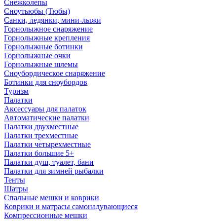
Снежколепы
Сноутьюбы (Тюбы)
Санки, ледянки, мини-лыжи
Горнолыжное снаряжение
Горнолыжные крепления
Горнолыжные ботинки
Горнолыжные очки
Горнолыжные шлемы
Сноубордическое снаряжение
Ботинки для сноубордов
Туризм
Палатки
Аксессуары для палаток
Автоматические палатки
Палатки двухместные
Палатки трехместные
Палатки четырехместные
Палатки большие 5+
Палатки душ, туалет, бани
Палатки для зимней рыбалки
Тенты
Шатры
Спальные мешки и коврики
Коврики и матрасы самонадувающиеся
Компрессионные мешки