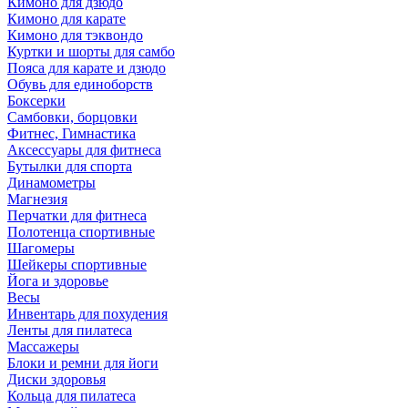
Кимоно для дзюдо
Кимоно для карате
Кимоно для тэквондо
Куртки и шорты для самбо
Пояса для карате и дзюдо
Обувь для единоборств
Боксерки
Самбовки, борцовки
Фитнес, Гимнастика
Аксессуары для фитнеса
Бутылки для спорта
Динамометры
Магнезия
Перчатки для фитнеса
Полотенца спортивные
Шагомеры
Шейкеры спортивные
Йога и здоровье
Весы
Инвентарь для похудения
Ленты для пилатеса
Массажеры
Блоки и ремни для йоги
Диски здоровья
Кольца для пилатеса