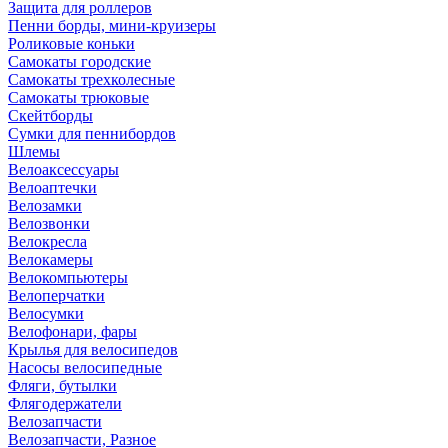
Защита для роллеров
Пенни борды, мини-круизеры
Роликовые коньки
Самокаты городские
Самокаты трехколесные
Самокаты трюковые
Скейтборды
Сумки для пеннибордов
Шлемы
Велоаксессуары
Велоаптечки
Велозамки
Велозвонки
Велокресла
Велокамеры
Велокомпьютеры
Велоперчатки
Велосумки
Велофонари, фары
Крылья для велосипедов
Насосы велосипедные
Фляги, бутылки
Флягодержатели
Велозапчасти
Велозапчасти, Разное