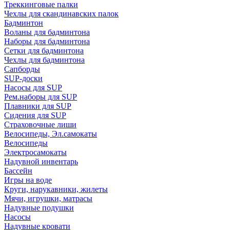
Треккинговые палки
Чехлы для скандинавских палок
Бадминтон
Воланы для бадминтона
Наборы для бадминтона
Сетки для бадминтона
Чехлы для бадминтона
Сапборды
SUP-доски
Насосы для SUP
Рем.наборы для SUP
Плавники для SUP
Сидения для SUP
Страховочные лиши
Велосипеды, Эл.самокаты
Велосипеды
Электросамокаты
Надувной инвентарь
Бассейн
Игры на воде
Круги, нарукавники, жилеты
Мячи, игрушки, матрасы
Надувные подушки
Насосы
Надувные кровати