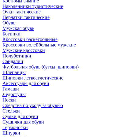
Костюмы зимние
Наколенники туристические
Очки тактические
Перчатки тактические
Обувь
Мужская обувь
Ботинки
Кроссовки баскетбольные
Кроссовки волейбольные мужские
Мужские кроссовки
Полуботинки
Сандалии
Футбольная обувь (бутсы, шиповки)
Шлепанцы
Шиповки легкоатлетические
Аксессуары для обуви
Гамаши
Ледоступы
Носки
Средства по уходу за обувью
Стельки
Сумки для обуви
Сушилки для обуви
Термоноски
Шнурки