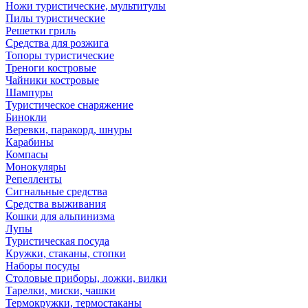
Ножи туристические, мультитулы
Пилы туристические
Решетки гриль
Средства для розжига
Топоры туристические
Треноги костровые
Чайники костровые
Шампуры
Туристическое снаряжение
Бинокли
Веревки, паракорд, шнуры
Карабины
Компасы
Монокуляры
Репелленты
Сигнальные средства
Средства выживания
Кошки для альпинизма
Лупы
Туристическая посуда
Кружки, стаканы, стопки
Наборы посуды
Столовые приборы, ложки, вилки
Тарелки, миски, чашки
Термокружки, термостаканы