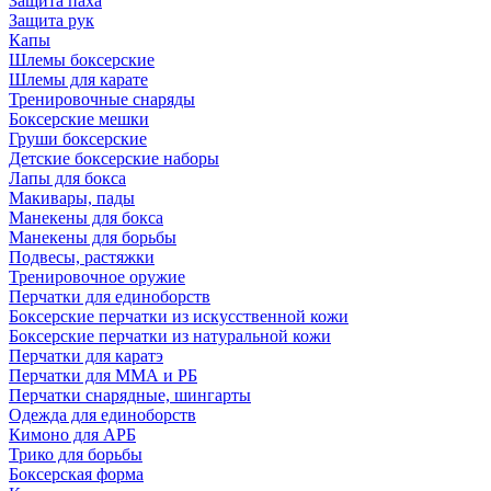
Защита паха
Защита рук
Капы
Шлемы боксерские
Шлемы для карате
Тренировочные снаряды
Боксерские мешки
Груши боксерские
Детские боксерские наборы
Лапы для бокса
Макивары, пады
Манекены для бокса
Манекены для борьбы
Подвесы, растяжки
Тренировочное оружие
Перчатки для единоборств
Боксерские перчатки из искусственной кожи
Боксерские перчатки из натуральной кожи
Перчатки для каратэ
Перчатки для ММА и РБ
Перчатки снарядные, шингарты
Одежда для единоборств
Кимоно для АРБ
Трико для борьбы
Боксерская форма