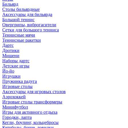
Бильярд
Столы бильярдные
Аксессуары для бильярда
Большой теннис
Овергрипы, виброгасители
Сетки для большого тенниса
Теннисные мячи
Теннисные ракетки
Дартс
Дротики
Мишени
Наборы дартс
Детские игры
Йо-йо
Игрушки
Пружинка радуга
Игровые столы
Аксессуары для игровых столов
Аэрохоккей
Игровые столы трансформеры
Минифутбол
Игры для активного отдыха
Городки, лапта
Кегли, боулинг, кольцебросы
Кетчболы, бочче, ловилки