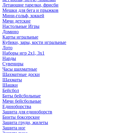
Летающие тарелки, фрисби
Мешки для бега и прыжков
Мини-гольф, хоккей
Мячи детские
Настольные Игры
Домино
Карты игральные
Кубики, зары, кости игральные
Лото
Наборы игр 2х1, 3х1
Нарды
Сувениры
Часы шахматные
Шахматные доски
Шахматы
Шашки
Бейсбол
Биты бейсбольные
Мячи бейсбольные
Единоборства
Защита для единоборств
Бинты боксерские
Защита груди, жилеты
Защита ног