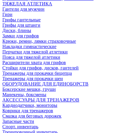
ТЯЖЕЛАЯ АТЛЕТИКА
Гантели для мужчин
Гири
Грифы гантельные
Грифы для штанги
Диски, блины
Замки для грифов
Крюки, ремни, лямки страховочные
Накладки гимнастические
Перчатки для тяжелой атлетики
Пояса для тяжелой атлетики
Расширители хвата для грифов
Стойки для грифов, дисков, гантелей
Тренажеры для прокачки бицепца
Тренажеры для прокачки шеи
ОБОРУДОВАНИЕ ДЛЯ ЕДИНОБОРСТВ
Боксерские мешки, груши
Манекены, боксмены
АКСЕССУАРЫ ДЛЯ ТРЕНАЖЕРОВ
Кардиодатчики, мониторы
Коврики для тренажеров
Смазка для беговых дорожек
Запасные части
Спорт. инвентарь
Тренировочный инвентарь