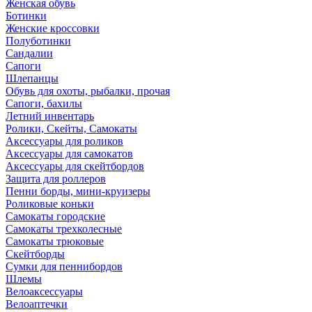
Женская обувь
Ботинки
Женские кроссовки
Полуботинки
Сандалии
Сапоги
Шлепанцы
Обувь для охоты, рыбалки, прочая
Сапоги, бахилы
Летний инвентарь
Ролики, Скейты, Самокаты
Аксессуары для роликов
Аксессуары для самокатов
Аксессуары для скейтбордов
Защита для роллеров
Пенни борды, мини-круизеры
Роликовые коньки
Самокаты городские
Самокаты трехколесные
Самокаты трюковые
Скейтборды
Сумки для пеннибордов
Шлемы
Велоаксессуары
Велоаптечки