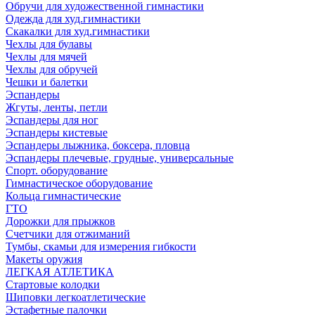
Обручи для художественной гимнастики
Одежда для худ.гимнастики
Скакалки для худ.гимнастики
Чехлы для булавы
Чехлы для мячей
Чехлы для обручей
Чешки и балетки
Эспандеры
Жгуты, ленты, петли
Эспандеры для ног
Эспандеры кистевые
Эспандеры лыжника, боксера, пловца
Эспандеры плечевые, грудные, универсальные
Спорт. оборудование
Гимнастическое оборудование
Кольца гимнастические
ГТО
Дорожки для прыжков
Счетчики для отжиманий
Тумбы, скамьи для измерения гибкости
Макеты оружия
ЛЕГКАЯ АТЛЕТИКА
Стартовые колодки
Шиповки легкоатлетические
Эстафетные палочки