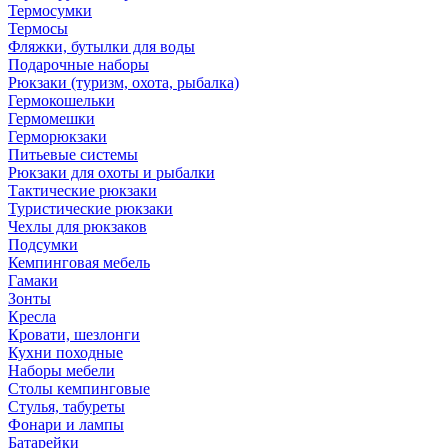
Термосумки
Термосы
Фляжки, бутылки для воды
Подарочные наборы
Рюкзаки (туризм, охота, рыбалка)
Гермокошельки
Гермомешки
Герморюкзаки
Питьевые системы
Рюкзаки для охоты и рыбалки
Тактические рюкзаки
Туристические рюкзаки
Чехлы для рюкзаков
Подсумки
Кемпинговая мебель
Гамаки
Зонты
Кресла
Кровати, шезлонги
Кухни походные
Наборы мебели
Столы кемпинговые
Стулья, табуреты
Фонари и лампы
Батарейки