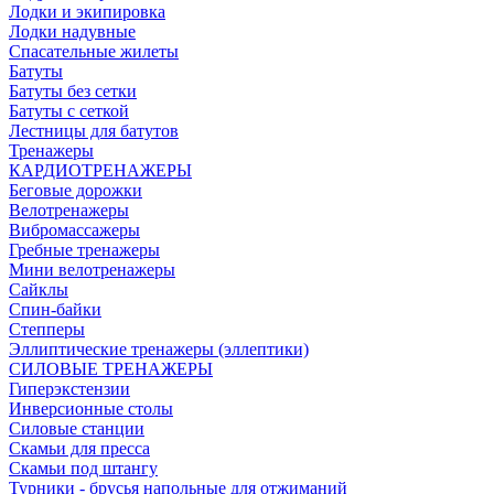
Лодки и экипировка
Лодки надувные
Спасательные жилеты
Батуты
Батуты без сетки
Батуты с сеткой
Лестницы для батутов
Тренажеры
КАРДИОТРЕНАЖЕРЫ
Беговые дорожки
Велотренажеры
Вибромассажеры
Гребные тренажеры
Мини велотренажеры
Сайклы
Спин-байки
Степперы
Эллиптические тренажеры (эллептики)
СИЛОВЫЕ ТРЕНАЖЕРЫ
Гиперэкстензии
Инверсионные столы
Силовые станции
Скамьи для пресса
Скамьи под штангу
Турники - брусья напольные для отжиманий