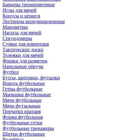
Барьеры тренировочные
Иглы для мячей
Конусы и штанги
Лестницы координационные
Манометры
Насосы для мячей
Секундомеры
Сумки для инвентаря
Тактические доски
Тележки для мячей
Фишки для разметки
Напольные обручи
Футбол
Бутсы, шиповки, футзалки
Ворота футбольные
Гетры футбольные
Манишки футбольные
Мячи футбольные
Мячи футзальные
Перчатки вратаря
Форма футбольная
Футбольные сетки
Футбольные тренажеры
Щитки футбольные
Волейбол