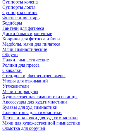
Суппорты колена
Суппорты локтя
Суппорты спины
Фитнес инвентарь
Бодибары
Гантели для фитнеса
Диски балансировочные
Коврики для фитнеса и йоги
Медболы, мячи для пилатеса
Мячи гимнастические
Обручи
Палки гимнастические
Ролики для пресса
Скакалки
Степ-доски, фитнес-тренажеры
Упоры для отжиманий
Утяжелители
Мячи-попрыгуны
Художественная гимнастика и танцы
Аксессуары для худ.гимнастики
Булавы для худ.гимнастики
Голеностопы для гимнастики
Ленты и палочки для худ.гимнастики
Мячи для художественной гимнастики
Обмотка для обручей