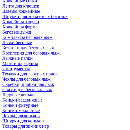
Хоккейные сетки
Лента для клюшек
Шлемы хоккейные
Шнурки для хоккейных ботинок
Хоккейная защита
Хоккейная форма
Беговые лыжи
Комплекты беговых лыж
Лыжи беговые
Ботинки для беговых лыж
Крепления для беговых лыж
Лыжные палки
Мази и парафины
Инструменты
Темляки для лыжных палок
Чехлы для беговых лыж
Скребки, пробки для лыж
Связки для беговых лыж
Ледовые коньки
Коньки раздвижные
Коньки фигурные
Коньки хоккейные
Чехлы для коньков
Шнурки для коньков
Товары для зимних игр