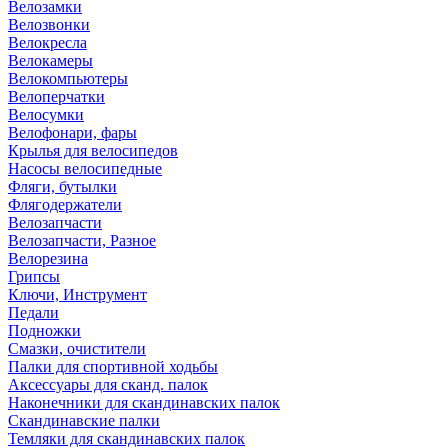
Велозамки
Велозвонки
Велокресла
Велокамеры
Велокомпьютеры
Велоперчатки
Велосумки
Велофонари, фары
Крылья для велосипедов
Насосы велосипедные
Фляги, бутылки
Флягодержатели
Велозапчасти
Велозапчасти, Разное
Велорезина
Грипсы
Ключи, Инструмент
Педали
Подножки
Смазки, очистители
Палки для спортивной ходьбы
Аксессуары для сканд. палок
Наконечники для скандинавских палок
Скандинавские палки
Темляки для скандинавских палок