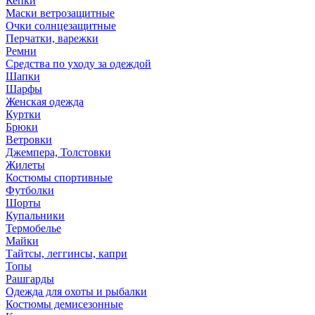
Кепки
Маски ветрозащитные
Очки солнцезащитные
Перчатки, варежки
Ремни
Средства по уходу за одеждой
Шапки
Шарфы
Женская одежда
Куртки
Брюки
Ветровки
Джемпера, Толстовки
Жилеты
Костюмы спортивные
Футболки
Шорты
Купальники
Термобелье
Майки
Тайтсы, леггинсы, капри
Топы
Рашгарды
Одежда для охоты и рыбалки
Костюмы демисезонные