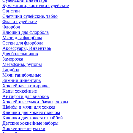
Судейский инвентарь
Бумажники, карточки судейские
Свистки
Счетчики судейские, табло
Флаги судейские
Флорбол
Клюшки для флорбола
Мячи для флорбола
Сетки для флорбола
Аксессуары, Инвентарь
Для болельщиков
Заморозка
Мегафоны, рупоры
Гандбол
Мячи гандбольные
Зимний инвентарь
Хоккейная экипировка
Капы хоккейные
Антифоги для визоров
Хоккейные сумки, баулы, чехлы
Шайбы и мячи для хоккея
Клюшки для хоккея с мячом
Клюшки для хоккея с шайбой
Детские хоккейные наборы
Хоккейные перчатки