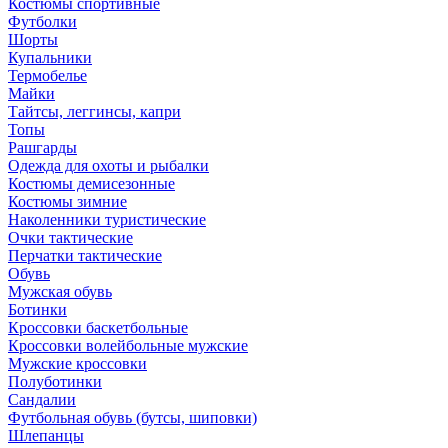
Костюмы спортивные
Футболки
Шорты
Купальники
Термобелье
Майки
Тайтсы, леггинсы, капри
Топы
Рашгарды
Одежда для охоты и рыбалки
Костюмы демисезонные
Костюмы зимние
Наколенники туристические
Очки тактические
Перчатки тактические
Обувь
Мужская обувь
Ботинки
Кроссовки баскетбольные
Кроссовки волейбольные мужские
Мужские кроссовки
Полуботинки
Сандалии
Футбольная обувь (бутсы, шиповки)
Шлепанцы