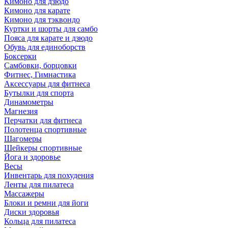
Кимоно для дзюдо
Кимоно для карате
Кимоно для тэквондо
Куртки и шорты для самбо
Пояса для карате и дзюдо
Обувь для единоборств
Боксерки
Самбовки, борцовки
Фитнес, Гимнастика
Аксессуары для фитнеса
Бутылки для спорта
Динамометры
Магнезия
Перчатки для фитнеса
Полотенца спортивные
Шагомеры
Шейкеры спортивные
Йога и здоровье
Весы
Инвентарь для похудения
Ленты для пилатеса
Массажеры
Блоки и ремни для йоги
Диски здоровья
Кольца для пилатеса