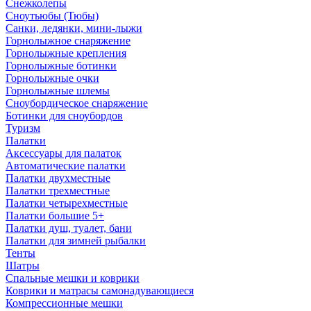
Снежколепы
Сноутьюбы (Тюбы)
Санки, ледянки, мини-лыжи
Горнолыжное снаряжение
Горнолыжные крепления
Горнолыжные ботинки
Горнолыжные очки
Горнолыжные шлемы
Сноубордическое снаряжение
Ботинки для сноубордов
Туризм
Палатки
Аксессуары для палаток
Автоматические палатки
Палатки двухместные
Палатки трехместные
Палатки четырехместные
Палатки большие 5+
Палатки душ, туалет, бани
Палатки для зимней рыбалки
Тенты
Шатры
Спальные мешки и коврики
Коврики и матрасы самонадувающиеся
Компрессионные мешки