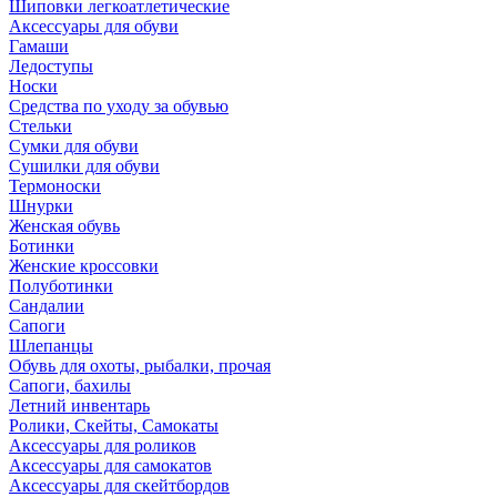
Шиповки легкоатлетические
Аксессуары для обуви
Гамаши
Ледоступы
Носки
Средства по уходу за обувью
Стельки
Сумки для обуви
Сушилки для обуви
Термоноски
Шнурки
Женская обувь
Ботинки
Женские кроссовки
Полуботинки
Сандалии
Сапоги
Шлепанцы
Обувь для охоты, рыбалки, прочая
Сапоги, бахилы
Летний инвентарь
Ролики, Скейты, Самокаты
Аксессуары для роликов
Аксессуары для самокатов
Аксессуары для скейтбордов