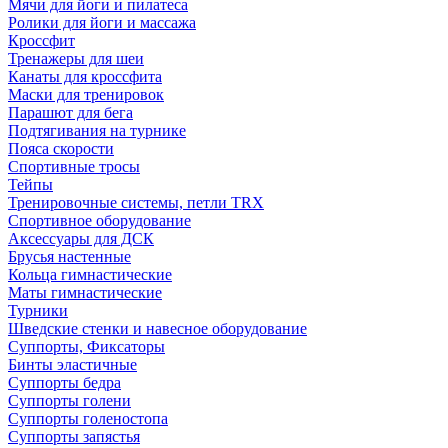
Мячи для йоги и пилатеса
Ролики для йоги и массажа
Кроссфит
Тренажеры для шеи
Канаты для кроссфита
Маски для тренировок
Парашют для бега
Подтягивания на турнике
Пояса скорости
Спортивные тросы
Тейпы
Тренировочные системы, петли TRX
Спортивное оборудование
Аксессуары для ДСК
Брусья настенные
Кольца гимнастические
Маты гимнастические
Турники
Шведские стенки и навесное оборудование
Суппорты, Фиксаторы
Бинты эластичные
Суппорты бедра
Суппорты голени
Суппорты голеностопа
Суппорты запястья