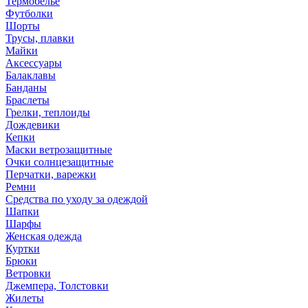
Термобелье
Футболки
Шорты
Трусы, плавки
Майки
Аксессуары
Балаклавы
Банданы
Браслеты
Грелки, теплоиды
Дождевики
Кепки
Маски ветрозащитные
Очки солнцезащитные
Перчатки, варежки
Ремни
Средства по уходу за одеждой
Шапки
Шарфы
Женская одежда
Куртки
Брюки
Ветровки
Джемпера, Толстовки
Жилеты