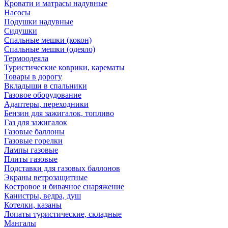
Кровати и матрасы надувные
Насосы
Подушки надувные
Сидушки
Спальные мешки (кокон)
Спальные мешки (одеяло)
Термоодеяла
Туристические коврики, карематы
Товары в дорогу
Вкладыши в спальники
Газовое оборудование
Адаптеры, переходники
Бензин для зажигалок, топливо
Газ для зажигалок
Газовые баллоны
Газовые горелки
Лампы газовые
Плиты газовые
Подставки для газовых баллонов
Экраны ветрозащитные
Костровое и бивачное снаряжение
Канистры, ведра, душ
Котелки, казаны
Лопаты туристические, складные
Мангалы