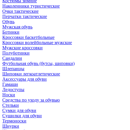
Костюмы зимние
Наколенники туристические
Очки тактические
Перчатки тактические
Обувь
Мужская обувь
Ботинки
Кроссовки баскетбольные
Кроссовки волейбольные мужские
Мужские кроссовки
Полуботинки
Сандалии
Футбольная обувь (бутсы, шиповки)
Шлепанцы
Шиповки легкоатлетические
Аксессуары для обуви
Гамаши
Ледоступы
Носки
Средства по уходу за обувью
Стельки
Сумки для обуви
Сушилки для обуви
Термоноски
Шнурки