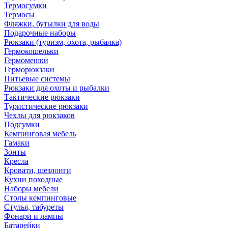
Термосумки
Термосы
Фляжки, бутылки для воды
Подарочные наборы
Рюкзаки (туризм, охота, рыбалка)
Гермокошельки
Гермомешки
Герморюкзаки
Питьевые системы
Рюкзаки для охоты и рыбалки
Тактические рюкзаки
Туристические рюкзаки
Чехлы для рюкзаков
Подсумки
Кемпинговая мебель
Гамаки
Зонты
Кресла
Кровати, шезлонги
Кухни походные
Наборы мебели
Столы кемпинговые
Стулья, табуреты
Фонари и лампы
Батарейки