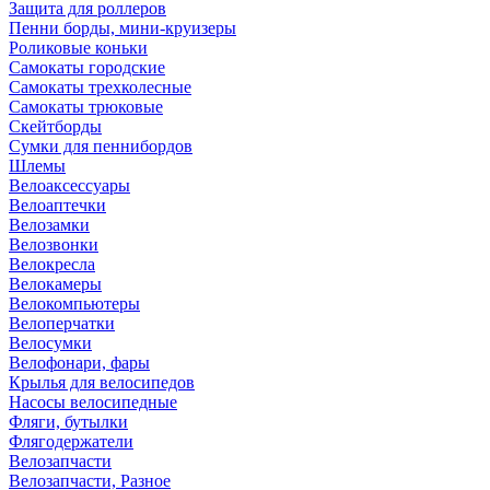
Защита для роллеров
Пенни борды, мини-круизеры
Роликовые коньки
Самокаты городские
Самокаты трехколесные
Самокаты трюковые
Скейтборды
Сумки для пеннибордов
Шлемы
Велоаксессуары
Велоаптечки
Велозамки
Велозвонки
Велокресла
Велокамеры
Велокомпьютеры
Велоперчатки
Велосумки
Велофонари, фары
Крылья для велосипедов
Насосы велосипедные
Фляги, бутылки
Флягодержатели
Велозапчасти
Велозапчасти, Разное