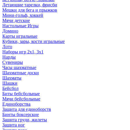
Летающие тарелки, фрисби
Мешки для бега и прыжков
Мини-гольф, хоккей
Мячи детские
Настольные Игры
Домино
Карты игральные
Кубики, зары, кости игральные
Лото
Наборы игр 2х1, 3х1
Нарды
Сувениры
Часы шахматные
Шахматные доски
Шахматы
Шашки
Бейсбол
Биты бейсбольные
Мячи бейсбольные
Единоборства
Защита для единоборств
Бинты боксерские
Защита груди, жилеты
Защита ног