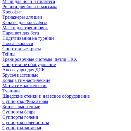
Мячи для йоги и пилатеса
Ролики для йоги и массажа
Кроссфит
Тренажеры для шеи
Канаты для кроссфита
Маски для тренировок
Парашют для бега
Подтягивания на турнике
Пояса скорости
Спортивные тросы
Тейпы
Тренировочные системы, петли TRX
Спортивное оборудование
Аксессуары для ДСК
Брусья настенные
Кольца гимнастические
Маты гимнастические
Турники
Шведские стенки и навесное оборудование
Суппорты, Фиксаторы
Бинты эластичные
Суппорты бедра
Суппорты голени
Суппорты голеностопа
Суппорты запястья