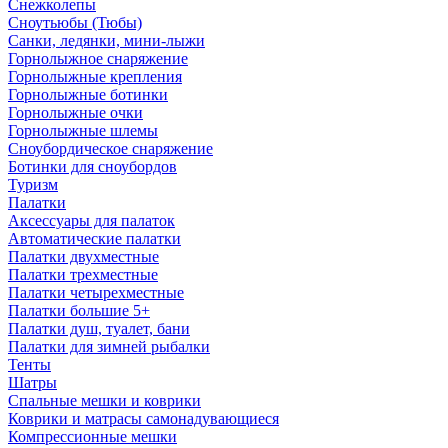
Снежколепы
Сноутьюбы (Тюбы)
Санки, ледянки, мини-лыжи
Горнолыжное снаряжение
Горнолыжные крепления
Горнолыжные ботинки
Горнолыжные очки
Горнолыжные шлемы
Сноубордическое снаряжение
Ботинки для сноубордов
Туризм
Палатки
Аксессуары для палаток
Автоматические палатки
Палатки двухместные
Палатки трехместные
Палатки четырехместные
Палатки большие 5+
Палатки душ, туалет, бани
Палатки для зимней рыбалки
Тенты
Шатры
Спальные мешки и коврики
Коврики и матрасы самонадувающиеся
Компрессионные мешки