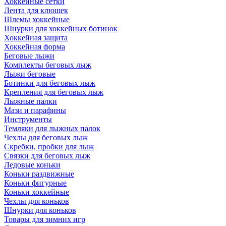
Хоккейные сетки
Лента для клюшек
Шлемы хоккейные
Шнурки для хоккейных ботинок
Хоккейная защита
Хоккейная форма
Беговые лыжи
Комплекты беговых лыж
Лыжи беговые
Ботинки для беговых лыж
Крепления для беговых лыж
Лыжные палки
Мази и парафины
Инструменты
Темляки для лыжных палок
Чехлы для беговых лыж
Скребки, пробки для лыж
Связки для беговых лыж
Ледовые коньки
Коньки раздвижные
Коньки фигурные
Коньки хоккейные
Чехлы для коньков
Шнурки для коньков
Товары для зимних игр