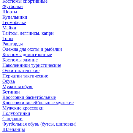
Костюмы спортивные
Футболки
Шорты
Купальники
Термобелье
Майки
Тайтсы, леггинсы, капри
Топы
Рашгарды
Одежда для охоты и рыбалки
Костюмы демисезонные
Костюмы зимние
Наколенники туристические
Очки тактические
Перчатки тактические
Обувь
Мужская обувь
Ботинки
Кроссовки баскетбольные
Кроссовки волейбольные мужские
Мужские кроссовки
Полуботинки
Сандалии
Футбольная обувь (бутсы, шиповки)
Шлепанцы