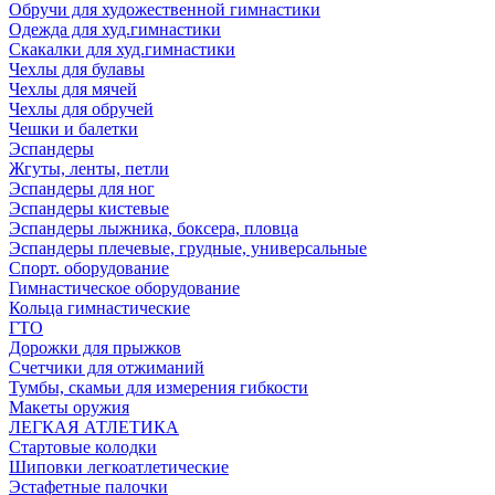
Обручи для художественной гимнастики
Одежда для худ.гимнастики
Скакалки для худ.гимнастики
Чехлы для булавы
Чехлы для мячей
Чехлы для обручей
Чешки и балетки
Эспандеры
Жгуты, ленты, петли
Эспандеры для ног
Эспандеры кистевые
Эспандеры лыжника, боксера, пловца
Эспандеры плечевые, грудные, универсальные
Спорт. оборудование
Гимнастическое оборудование
Кольца гимнастические
ГТО
Дорожки для прыжков
Счетчики для отжиманий
Тумбы, скамьи для измерения гибкости
Макеты оружия
ЛЕГКАЯ АТЛЕТИКА
Стартовые колодки
Шиповки легкоатлетические
Эстафетные палочки