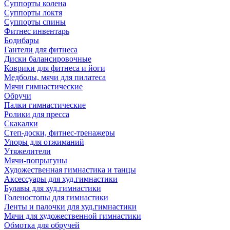
Суппорты колена
Суппорты локтя
Суппорты спины
Фитнес инвентарь
Бодибары
Гантели для фитнеса
Диски балансировочные
Коврики для фитнеса и йоги
Медболы, мячи для пилатеса
Мячи гимнастические
Обручи
Палки гимнастические
Ролики для пресса
Скакалки
Степ-доски, фитнес-тренажеры
Упоры для отжиманий
Утяжелители
Мячи-попрыгуны
Художественная гимнастика и танцы
Аксессуары для худ.гимнастики
Булавы для худ.гимнастики
Голеностопы для гимнастики
Ленты и палочки для худ.гимнастики
Мячи для художественной гимнастики
Обмотка для обручей