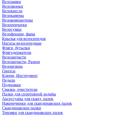
Велозамки
Велозвонки
Велокресла
Велокамеры
Велокомпьютеры
Велоперчатки
Велосумки
Велофонари, фары
Крылья для велосипедов
Насосы велосипедные
Фляги, бутылки
Флягодержатели
Велозапчасти
Велозапчасти, Разное
Велорезина
Грипсы
Ключи, Инструмент
Педали
Подножки
Смазки, очистители
Палки для спортивной ходьбы
Аксессуары для сканд. палок
Наконечники для скандинавских палок
Скандинавские палки
Темляки для скандинавских палок