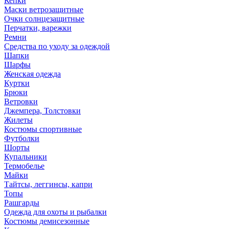
Кепки
Маски ветрозащитные
Очки солнцезащитные
Перчатки, варежки
Ремни
Средства по уходу за одеждой
Шапки
Шарфы
Женская одежда
Куртки
Брюки
Ветровки
Джемпера, Толстовки
Жилеты
Костюмы спортивные
Футболки
Шорты
Купальники
Термобелье
Майки
Тайтсы, леггинсы, капри
Топы
Рашгарды
Одежда для охоты и рыбалки
Костюмы демисезонные