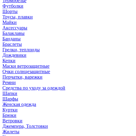
Термобелье
Футболки
Шорты
Трусы, плавки
Майки
Аксессуары
Балаклавы
Банданы
Браслеты
Грелки, теплоиды
Дождевики
Кепки
Маски ветрозащитные
Очки солнцезащитные
Перчатки, варежки
Ремни
Средства по уходу за одеждой
Шапки
Шарфы
Женская одежда
Куртки
Брюки
Ветровки
Джемпера, Толстовки
Жилеты