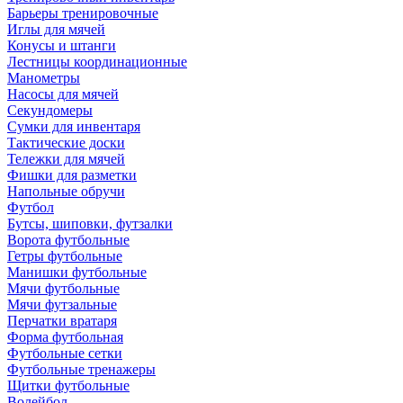
Барьеры тренировочные
Иглы для мячей
Конусы и штанги
Лестницы координационные
Манометры
Насосы для мячей
Секундомеры
Сумки для инвентаря
Тактические доски
Тележки для мячей
Фишки для разметки
Напольные обручи
Футбол
Бутсы, шиповки, футзалки
Ворота футбольные
Гетры футбольные
Манишки футбольные
Мячи футбольные
Мячи футзальные
Перчатки вратаря
Форма футбольная
Футбольные сетки
Футбольные тренажеры
Щитки футбольные
Волейбол