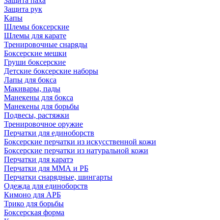
Защита паха
Защита рук
Капы
Шлемы боксерские
Шлемы для карате
Тренировочные снаряды
Боксерские мешки
Груши боксерские
Детские боксерские наборы
Лапы для бокса
Макивары, пады
Манекены для бокса
Манекены для борьбы
Подвесы, растяжки
Тренировочное оружие
Перчатки для единоборств
Боксерские перчатки из искусственной кожи
Боксерские перчатки из натуральной кожи
Перчатки для каратэ
Перчатки для ММА и РБ
Перчатки снарядные, шингарты
Одежда для единоборств
Кимоно для АРБ
Трико для борьбы
Боксерская форма