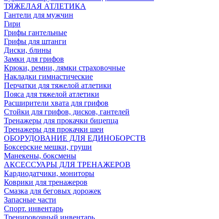
ТЯЖЕЛАЯ АТЛЕТИКА
Гантели для мужчин
Гири
Грифы гантельные
Грифы для штанги
Диски, блины
Замки для грифов
Крюки, ремни, лямки страховочные
Накладки гимнастические
Перчатки для тяжелой атлетики
Пояса для тяжелой атлетики
Расширители хвата для грифов
Стойки для грифов, дисков, гантелей
Тренажеры для прокачки бицепца
Тренажеры для прокачки шеи
ОБОРУДОВАНИЕ ДЛЯ ЕДИНОБОРСТВ
Боксерские мешки, груши
Манекены, боксмены
АКСЕССУАРЫ ДЛЯ ТРЕНАЖЕРОВ
Кардиодатчики, мониторы
Коврики для тренажеров
Смазка для беговых дорожек
Запасные части
Спорт. инвентарь
Тренировочный инвентарь