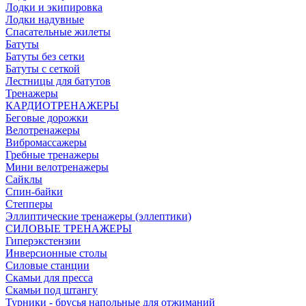
Лодки и экипировка
Лодки надувные
Спасательные жилеты
Батуты
Батуты без сетки
Батуты с сеткой
Лестницы для батутов
Тренажеры
КАРДИОТРЕНАЖЕРЫ
Беговые дорожки
Велотренажеры
Вибромассажеры
Гребные тренажеры
Мини велотренажеры
Сайклы
Спин-байки
Степперы
Эллиптические тренажеры (эллептики)
СИЛОВЫЕ ТРЕНАЖЕРЫ
Гиперэкстензии
Инверсионные столы
Силовые станции
Скамьи для пресса
Скамьи под штангу
Турники - брусья напольные для отжиманий