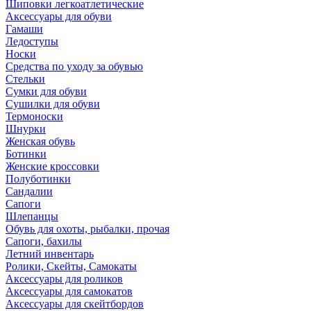
Шиповки легкоатлетические
Аксессуары для обуви
Гамаши
Ледоступы
Носки
Средства по уходу за обувью
Стельки
Сумки для обуви
Сушилки для обуви
Термоноски
Шнурки
Женская обувь
Ботинки
Женские кроссовки
Полуботинки
Сандалии
Сапоги
Шлепанцы
Обувь для охоты, рыбалки, прочая
Сапоги, бахилы
Летний инвентарь
Ролики, Скейты, Самокаты
Аксессуары для роликов
Аксессуары для самокатов
Аксессуары для скейтбордов