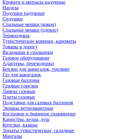
Кровати и матрасы надувные
Насосы
Подушки надувные
Сидушки
Спальные мешки (кокон)
Спальные мешки (одеяло)
Термоодеяла
Туристические коврики, карематы
Товары в дорогу
Вкладыши в спальники
Газовое оборудование
Адаптеры, переходники
Бензин для зажигалок, топливо
Газ для зажигалок
Газовые баллоны
Газовые горелки
Лампы газовые
Плиты газовые
Подставки для газовых баллонов
Экраны ветрозащитные
Костровое и бивачное снаряжение
Канистры, ведра, душ
Котелки, казаны
Лопаты туристические, складные
Мангалы