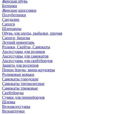
Женская обувь
Ботинки
Женские кроссовки
Полуботинки
Сандалии
Сапоги
Шлепанцы
Обувь для охоты, рыбалки, прочая
Сапоги, бахилы
Летний инвентарь
Ролики, Скейты, Самокаты
Аксессуары для роликов
Аксессуары для самокатов
Аксессуары для скейтбордов
Защита для роллеров
Пенни борды, мини-круизеры
Роликовые коньки
Самокаты городские
Самокаты трехколесные
Самокаты трюковые
Скейтборды
Сумки для пеннибордов
Шлемы
Велоаксессуары
Велоаптечки