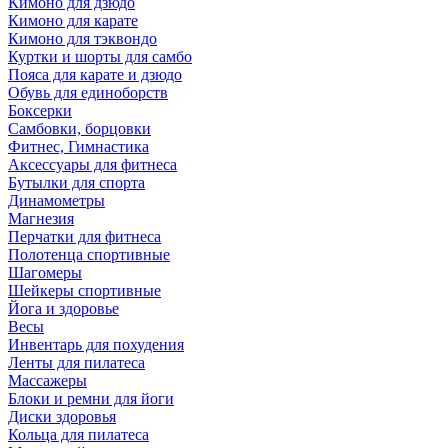
Кимоно для дзюдо
Кимоно для карате
Кимоно для тэквондо
Куртки и шорты для самбо
Пояса для карате и дзюдо
Обувь для единоборств
Боксерки
Самбовки, борцовки
Фитнес, Гимнастика
Аксессуары для фитнеса
Бутылки для спорта
Динамометры
Магнезия
Перчатки для фитнеса
Полотенца спортивные
Шагомеры
Шейкеры спортивные
Йога и здоровье
Весы
Инвентарь для похудения
Ленты для пилатеса
Массажеры
Блоки и ремни для йоги
Диски здоровья
Кольца для пилатеса