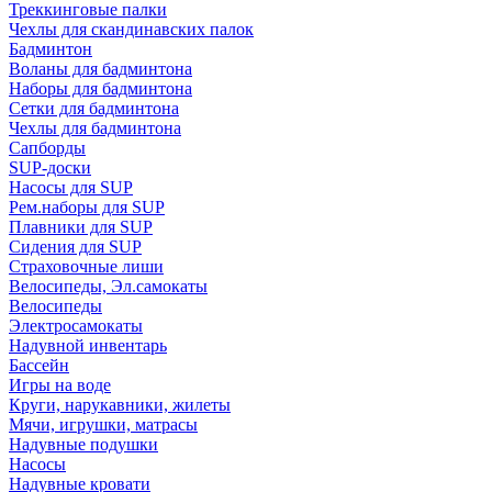
Треккинговые палки
Чехлы для скандинавских палок
Бадминтон
Воланы для бадминтона
Наборы для бадминтона
Сетки для бадминтона
Чехлы для бадминтона
Сапборды
SUP-доски
Насосы для SUP
Рем.наборы для SUP
Плавники для SUP
Сидения для SUP
Страховочные лиши
Велосипеды, Эл.самокаты
Велосипеды
Электросамокаты
Надувной инвентарь
Бассейн
Игры на воде
Круги, нарукавники, жилеты
Мячи, игрушки, матрасы
Надувные подушки
Насосы
Надувные кровати