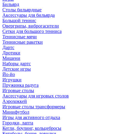
Бильярд
Столы бильярдные
Аксессуары для бильярда
Большой теннис
Овергрипы, виброгасители
Сетки для большого тенниса
Теннисные мячи
Теннисные ракетки
Дартс
Дротики
Мишени
Наборы дартс
Детские игры
Йо-йо
Игрушки
Пружинка радуга
Игровые столы
Аксессуары для игровых столов
Аэрохоккей
Игровые столы трансформеры
Минифутбол
Игры для активного отдыха
Городки, лапта
Кегли, боулинг, кольцебросы
Кетчболы, бочче, ловилки