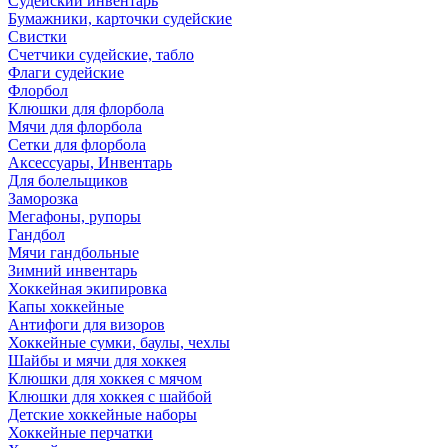
Судейский инвентарь
Бумажники, карточки судейские
Свистки
Счетчики судейские, табло
Флаги судейские
Флорбол
Клюшки для флорбола
Мячи для флорбола
Сетки для флорбола
Аксессуары, Инвентарь
Для болельщиков
Заморозка
Мегафоны, рупоры
Гандбол
Мячи гандбольные
Зимний инвентарь
Хоккейная экипировка
Капы хоккейные
Антифоги для визоров
Хоккейные сумки, баулы, чехлы
Шайбы и мячи для хоккея
Клюшки для хоккея с мячом
Клюшки для хоккея с шайбой
Детские хоккейные наборы
Хоккейные перчатки