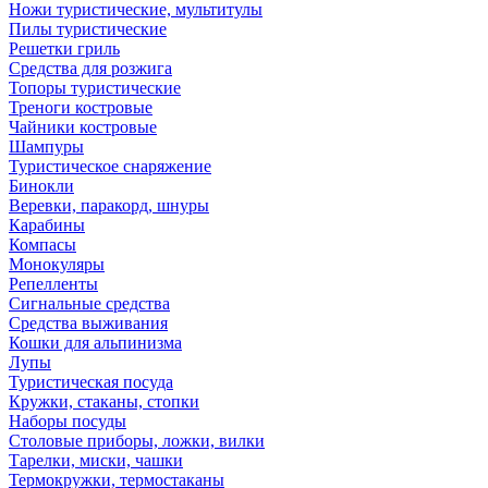
Ножи туристические, мультитулы
Пилы туристические
Решетки гриль
Средства для розжига
Топоры туристические
Треноги костровые
Чайники костровые
Шампуры
Туристическое снаряжение
Бинокли
Веревки, паракорд, шнуры
Карабины
Компасы
Монокуляры
Репелленты
Сигнальные средства
Средства выживания
Кошки для альпинизма
Лупы
Туристическая посуда
Кружки, стаканы, стопки
Наборы посуды
Столовые приборы, ложки, вилки
Тарелки, миски, чашки
Термокружки, термостаканы