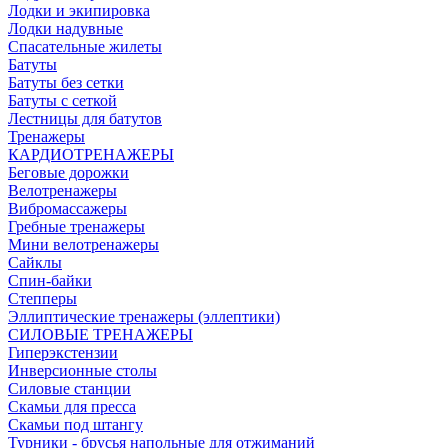
Лодки и экипировка
Лодки надувные
Спасательные жилеты
Батуты
Батуты без сетки
Батуты с сеткой
Лестницы для батутов
Тренажеры
КАРДИОТРЕНАЖЕРЫ
Беговые дорожки
Велотренажеры
Вибромассажеры
Гребные тренажеры
Мини велотренажеры
Сайклы
Спин-байки
Степперы
Эллиптические тренажеры (эллептики)
СИЛОВЫЕ ТРЕНАЖЕРЫ
Гиперэкстензии
Инверсионные столы
Силовые станции
Скамьи для пресса
Скамьи под штангу
Турники - брусья напольные для отжиманий