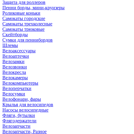
Защита для роллеров
Пенни борды, мини-круизеры
Роликовые коньки
Самокаты городские
Самокаты трехколесные
Самокаты трюковые
Скейтборды
Сумки для пеннибордов
Шлемы
Велоаксессуары
Велоаптечки
Велозамки
Велозвонки
Велокресла
Велокамеры
Велокомпьютеры
Велоперчатки
Велосумки
Велофонари, фары
Крылья для велосипедов
Насосы велосипедные
Фляги, бутылки
Флягодержатели
Велозапчасти
Велозапчасти, Разное