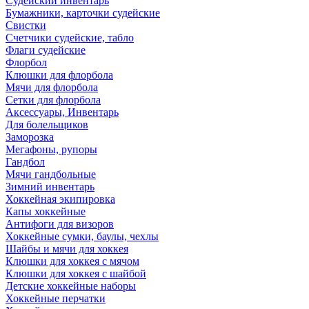
Судейский инвентарь
Бумажники, карточки судейские
Свистки
Счетчики судейские, табло
Флаги судейские
Флорбол
Клюшки для флорбола
Мячи для флорбола
Сетки для флорбола
Аксессуары, Инвентарь
Для болельщиков
Заморозка
Мегафоны, рупоры
Гандбол
Мячи гандбольные
Зимний инвентарь
Хоккейная экипировка
Капы хоккейные
Антифоги для визоров
Хоккейные сумки, баулы, чехлы
Шайбы и мячи для хоккея
Клюшки для хоккея с мячом
Клюшки для хоккея с шайбой
Детские хоккейные наборы
Хоккейные перчатки