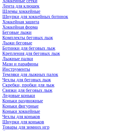
Хоккейные сетки
Лента для клюшек
Шлемы хоккейные
Шнурки для хоккейных ботинок
Хоккейная защита
Хоккейная форма
Беговые лыжи
Комплекты беговых лыж
Лыжи беговые
Ботинки для беговых лыж
Крепления для беговых лыж
Лыжные палки
Мази и парафины
Инструменты
Темляки для лыжных палок
Чехлы для беговых лыж
Скребки, пробки для лыж
Связки для беговых лыж
Ледовые коньки
Коньки раздвижные
Коньки фигурные
Коньки хоккейные
Чехлы для коньков
Шнурки для коньков
Товары для зимних игр