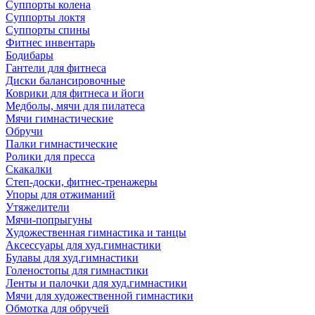
Суппорты колена
Суппорты локтя
Суппорты спины
Фитнес инвентарь
Бодибары
Гантели для фитнеса
Диски балансировочные
Коврики для фитнеса и йоги
Медболы, мячи для пилатеса
Мячи гимнастические
Обручи
Палки гимнастические
Ролики для пресса
Скакалки
Степ-доски, фитнес-тренажеры
Упоры для отжиманий
Утяжелители
Мячи-попрыгуны
Художественная гимнастика и танцы
Аксессуары для худ.гимнастики
Булавы для худ.гимнастики
Голеностопы для гимнастики
Ленты и палочки для худ.гимнастики
Мячи для художественной гимнастики
Обмотка для обручей