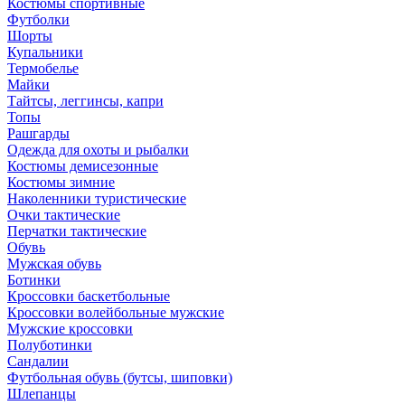
Костюмы спортивные
Футболки
Шорты
Купальники
Термобелье
Майки
Тайтсы, леггинсы, капри
Топы
Рашгарды
Одежда для охоты и рыбалки
Костюмы демисезонные
Костюмы зимние
Наколенники туристические
Очки тактические
Перчатки тактические
Обувь
Мужская обувь
Ботинки
Кроссовки баскетбольные
Кроссовки волейбольные мужские
Мужские кроссовки
Полуботинки
Сандалии
Футбольная обувь (бутсы, шиповки)
Шлепанцы