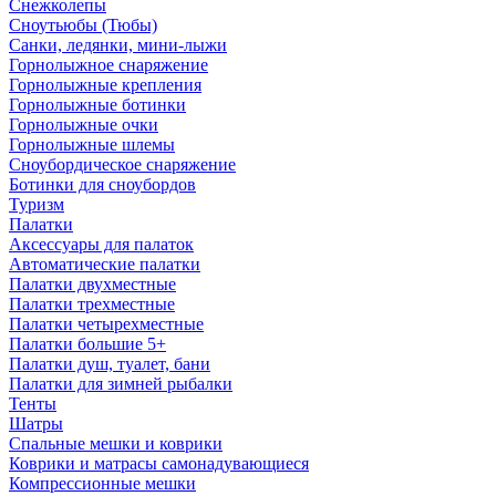
Снежколепы
Сноутьюбы (Тюбы)
Санки, ледянки, мини-лыжи
Горнолыжное снаряжение
Горнолыжные крепления
Горнолыжные ботинки
Горнолыжные очки
Горнолыжные шлемы
Сноубордическое снаряжение
Ботинки для сноубордов
Туризм
Палатки
Аксессуары для палаток
Автоматические палатки
Палатки двухместные
Палатки трехместные
Палатки четырехместные
Палатки большие 5+
Палатки душ, туалет, бани
Палатки для зимней рыбалки
Тенты
Шатры
Спальные мешки и коврики
Коврики и матрасы самонадувающиеся
Компрессионные мешки