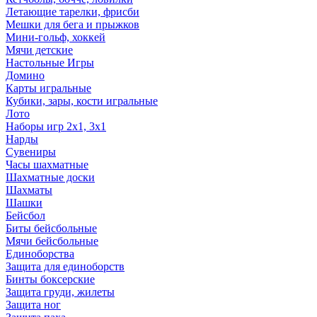
Летающие тарелки, фрисби
Мешки для бега и прыжков
Мини-гольф, хоккей
Мячи детские
Настольные Игры
Домино
Карты игральные
Кубики, зары, кости игральные
Лото
Наборы игр 2х1, 3х1
Нарды
Сувениры
Часы шахматные
Шахматные доски
Шахматы
Шашки
Бейсбол
Биты бейсбольные
Мячи бейсбольные
Единоборства
Защита для единоборств
Бинты боксерские
Защита груди, жилеты
Защита ног