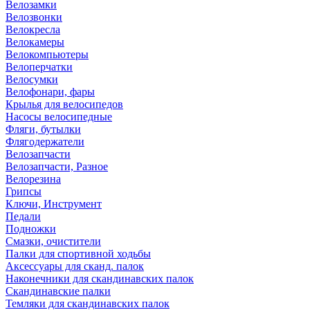
Велозамки
Велозвонки
Велокресла
Велокамеры
Велокомпьютеры
Велоперчатки
Велосумки
Велофонари, фары
Крылья для велосипедов
Насосы велосипедные
Фляги, бутылки
Флягодержатели
Велозапчасти
Велозапчасти, Разное
Велорезина
Грипсы
Ключи, Инструмент
Педали
Подножки
Смазки, очистители
Палки для спортивной ходьбы
Аксессуары для сканд. палок
Наконечники для скандинавских палок
Скандинавские палки
Темляки для скандинавских палок