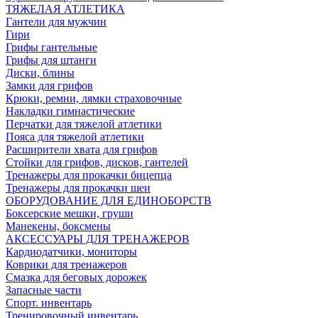
ТЯЖЕЛАЯ АТЛЕТИКА
Гантели для мужчин
Гири
Грифы гантельные
Грифы для штанги
Диски, блины
Замки для грифов
Крюки, ремни, лямки страховочные
Накладки гимнастические
Перчатки для тяжелой атлетики
Пояса для тяжелой атлетики
Расширители хвата для грифов
Стойки для грифов, дисков, гантелей
Тренажеры для прокачки бицепца
Тренажеры для прокачки шеи
ОБОРУДОВАНИЕ ДЛЯ ЕДИНОБОРСТВ
Боксерские мешки, груши
Манекены, боксмены
АКСЕССУАРЫ ДЛЯ ТРЕНАЖЕРОВ
Кардиодатчики, мониторы
Коврики для тренажеров
Смазка для беговых дорожек
Запасные части
Спорт. инвентарь
Тренировочный инвентарь