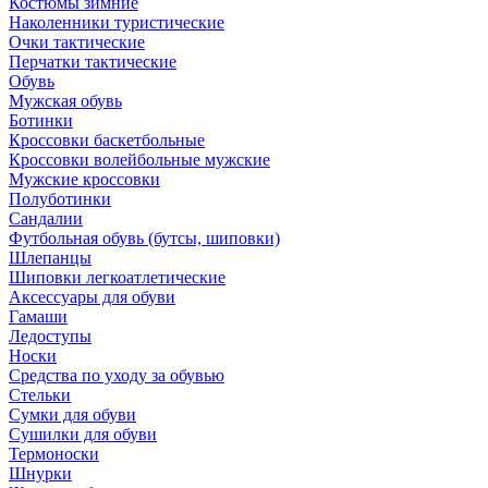
Костюмы зимние
Наколенники туристические
Очки тактические
Перчатки тактические
Обувь
Мужская обувь
Ботинки
Кроссовки баскетбольные
Кроссовки волейбольные мужские
Мужские кроссовки
Полуботинки
Сандалии
Футбольная обувь (бутсы, шиповки)
Шлепанцы
Шиповки легкоатлетические
Аксессуары для обуви
Гамаши
Ледоступы
Носки
Средства по уходу за обувью
Стельки
Сумки для обуви
Сушилки для обуви
Термоноски
Шнурки