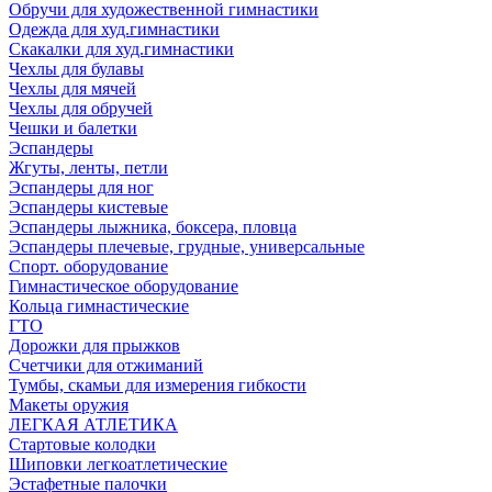
Обручи для художественной гимнастики
Одежда для худ.гимнастики
Скакалки для худ.гимнастики
Чехлы для булавы
Чехлы для мячей
Чехлы для обручей
Чешки и балетки
Эспандеры
Жгуты, ленты, петли
Эспандеры для ног
Эспандеры кистевые
Эспандеры лыжника, боксера, пловца
Эспандеры плечевые, грудные, универсальные
Спорт. оборудование
Гимнастическое оборудование
Кольца гимнастические
ГТО
Дорожки для прыжков
Счетчики для отжиманий
Тумбы, скамьи для измерения гибкости
Макеты оружия
ЛЕГКАЯ АТЛЕТИКА
Стартовые колодки
Шиповки легкоатлетические
Эстафетные палочки