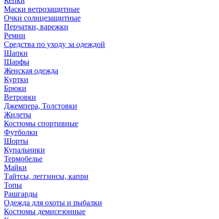
Кепки
Маски ветрозащитные
Очки солнцезащитные
Перчатки, варежки
Ремни
Средства по уходу за одеждой
Шапки
Шарфы
Женская одежда
Куртки
Брюки
Ветровки
Джемпера, Толстовки
Жилеты
Костюмы спортивные
Футболки
Шорты
Купальники
Термобелье
Майки
Тайтсы, леггинсы, капри
Топы
Рашгарды
Одежда для охоты и рыбалки
Костюмы демисезонные