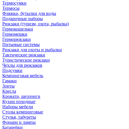
Термосумки
Термосы
Фляжки, бутылки для воды
Подарочные наборы
Рюкзаки (туризм, охота, рыбалка)
Гермокошельки
Гермомешки
Герморюкзаки
Питьевые системы
Рюкзаки для охоты и рыбалки
Тактические рюкзаки
Туристические рюкзаки
Чехлы для рюкзаков
Подсумки
Кемпинговая мебель
Гамаки
Зонты
Кресла
Кровати, шезлонги
Кухни походные
Наборы мебели
Столы кемпинговые
Стулья, табуреты
Фонари и лампы
Батарейки