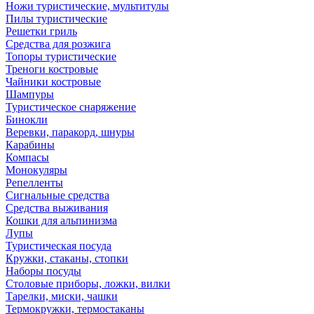
Ножи туристические, мультитулы
Пилы туристические
Решетки гриль
Средства для розжига
Топоры туристические
Треноги костровые
Чайники костровые
Шампуры
Туристическое снаряжение
Бинокли
Веревки, паракорд, шнуры
Карабины
Компасы
Монокуляры
Репелленты
Сигнальные средства
Средства выживания
Кошки для альпинизма
Лупы
Туристическая посуда
Кружки, стаканы, стопки
Наборы посуды
Столовые приборы, ложки, вилки
Тарелки, миски, чашки
Термокружки, термостаканы