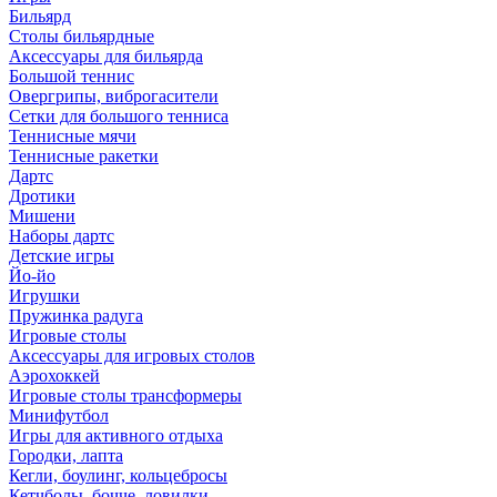
Бильярд
Столы бильярдные
Аксессуары для бильярда
Большой теннис
Овергрипы, виброгасители
Сетки для большого тенниса
Теннисные мячи
Теннисные ракетки
Дартс
Дротики
Мишени
Наборы дартс
Детские игры
Йо-йо
Игрушки
Пружинка радуга
Игровые столы
Аксессуары для игровых столов
Аэрохоккей
Игровые столы трансформеры
Минифутбол
Игры для активного отдыха
Городки, лапта
Кегли, боулинг, кольцебросы
Кетчболы, бочче, ловилки