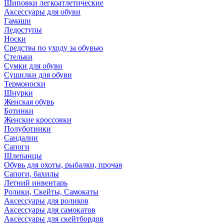
Шиповки легкоатлетические
Аксессуары для обуви
Гамаши
Ледоступы
Носки
Средства по уходу за обувью
Стельки
Сумки для обуви
Сушилки для обуви
Термоноски
Шнурки
Женская обувь
Ботинки
Женские кроссовки
Полуботинки
Сандалии
Сапоги
Шлепанцы
Обувь для охоты, рыбалки, прочая
Сапоги, бахилы
Летний инвентарь
Ролики, Скейты, Самокаты
Аксессуары для роликов
Аксессуары для самокатов
Аксессуары для скейтбордов