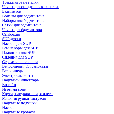
Треккинговые палки
Чехлы для скандинавских палок
Бадминтон
Воланы для бадминтона
Наборы для бадминтона
Сетки для бадминтона
Чехлы для бадминтона
Сапборды
SUP-доски
Насосы для SUP
Рем.наборы для SUP
Плавники для SUP
Сидения для SUP
Страховочные лиши
Велосипеды, Эл.самокаты
Велосипеды
Электросамокаты
Надувной инвентарь
Бассейн
Игры на воде
Круги, нарукавники, жилеты
Мячи, игрушки, матрасы
Надувные подушки
Насосы
Надувные кровати