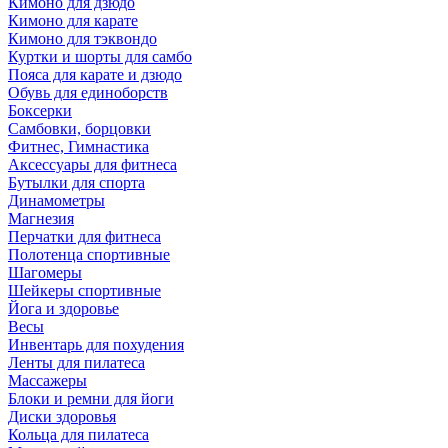
Кимоно для дзюдо
Кимоно для карате
Кимоно для тэквондо
Куртки и шорты для самбо
Пояса для карате и дзюдо
Обувь для единоборств
Боксерки
Самбовки, борцовки
Фитнес, Гимнастика
Аксессуары для фитнеса
Бутылки для спорта
Динамометры
Магнезия
Перчатки для фитнеса
Полотенца спортивные
Шагомеры
Шейкеры спортивные
Йога и здоровье
Весы
Инвентарь для похудения
Ленты для пилатеса
Массажеры
Блоки и ремни для йоги
Диски здоровья
Кольца для пилатеса