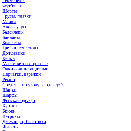
Термобелье
Футболки
Шорты
Трусы, плавки
Майки
Аксессуары
Балаклавы
Банданы
Браслеты
Грелки, теплоиды
Дождевики
Кепки
Маски ветрозащитные
Очки солнцезащитные
Перчатки, варежки
Ремни
Средства по уходу за одеждой
Шапки
Шарфы
Женская одежда
Куртки
Брюки
Ветровки
Джемпера, Толстовки
Жилеты