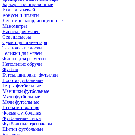
Барьеры тренировочные
Иглы для мячей
Конусы и штанги
Лестницы координационные
Манометры
Насосы для мячей
Секундомеры
Сумки для инвентаря
Тактические доски
Тележки для мячей
Фишки для разметки
Напольные обручи
Футбол
Бутсы, шиповки, футзалки
Ворота футбольные
Гетры футбольные
Манишки футбольные
Мячи футбольные
Мячи футзальные
Перчатки вратаря
Форма футбольная
Футбольные сетки
Футбольные тренажеры
Щитки футбольные
Волейбол