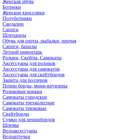
Женская обувь
Ботинки
Женские кроссовки
Полуботинки
Сандалии
Сапоги
Шлепанцы
Обувь для охоты, рыбалки, прочая
Сапоги, бахилы
Летний инвентарь
Ролики, Скейты, Самокаты
Аксессуары для роликов
Аксессуары для самокатов
Аксессуары для скейтбордов
Защита для роллеров
Пенни борды, мини-круизеры
Роликовые коньки
Самокаты городские
Самокаты трехколесные
Самокаты трюковые
Скейтборды
Сумки для пеннибордов
Шлемы
Велоаксессуары
Велоаптечки