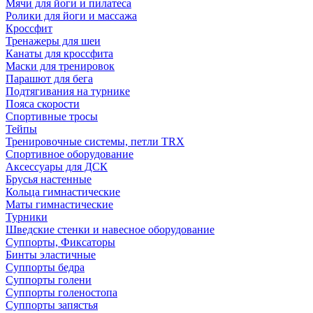
Мячи для йоги и пилатеса
Ролики для йоги и массажа
Кроссфит
Тренажеры для шеи
Канаты для кроссфита
Маски для тренировок
Парашют для бега
Подтягивания на турнике
Пояса скорости
Спортивные тросы
Тейпы
Тренировочные системы, петли TRX
Спортивное оборудование
Аксессуары для ДСК
Брусья настенные
Кольца гимнастические
Маты гимнастические
Турники
Шведские стенки и навесное оборудование
Суппорты, Фиксаторы
Бинты эластичные
Суппорты бедра
Суппорты голени
Суппорты голеностопа
Суппорты запястья