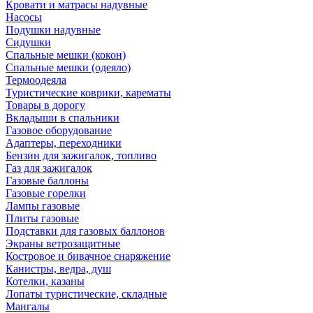
Кровати и матрасы надувные
Насосы
Подушки надувные
Сидушки
Спальные мешки (кокон)
Спальные мешки (одеяло)
Термоодеяла
Туристические коврики, карематы
Товары в дорогу
Вкладыши в спальники
Газовое оборудование
Адаптеры, переходники
Бензин для зажигалок, топливо
Газ для зажигалок
Газовые баллоны
Газовые горелки
Лампы газовые
Плиты газовые
Подставки для газовых баллонов
Экраны ветрозащитные
Костровое и бивачное снаряжение
Канистры, ведра, душ
Котелки, казаны
Лопаты туристические, складные
Мангалы