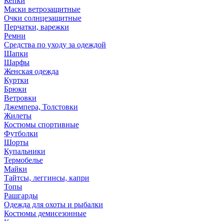
Кепки
Маски ветрозащитные
Очки солнцезащитные
Перчатки, варежки
Ремни
Средства по уходу за одеждой
Шапки
Шарфы
Женская одежда
Куртки
Брюки
Ветровки
Джемпера, Толстовки
Жилеты
Костюмы спортивные
Футболки
Шорты
Купальники
Термобелье
Майки
Тайтсы, леггинсы, капри
Топы
Рашгарды
Одежда для охоты и рыбалки
Костюмы демисезонные