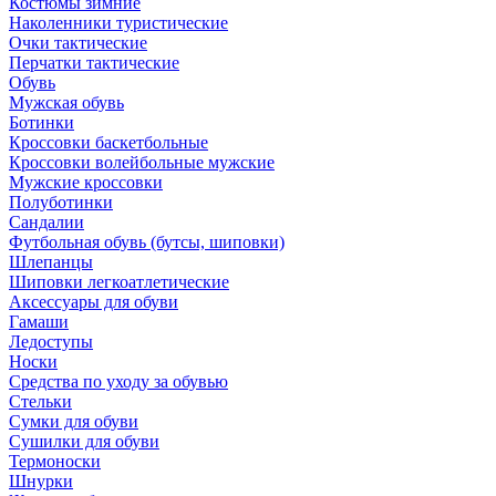
Костюмы зимние
Наколенники туристические
Очки тактические
Перчатки тактические
Обувь
Мужская обувь
Ботинки
Кроссовки баскетбольные
Кроссовки волейбольные мужские
Мужские кроссовки
Полуботинки
Сандалии
Футбольная обувь (бутсы, шиповки)
Шлепанцы
Шиповки легкоатлетические
Аксессуары для обуви
Гамаши
Ледоступы
Носки
Средства по уходу за обувью
Стельки
Сумки для обуви
Сушилки для обуви
Термоноски
Шнурки