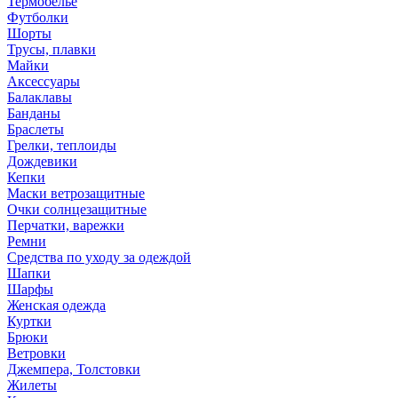
Термобелье
Футболки
Шорты
Трусы, плавки
Майки
Аксессуары
Балаклавы
Банданы
Браслеты
Грелки, теплоиды
Дождевики
Кепки
Маски ветрозащитные
Очки солнцезащитные
Перчатки, варежки
Ремни
Средства по уходу за одеждой
Шапки
Шарфы
Женская одежда
Куртки
Брюки
Ветровки
Джемпера, Толстовки
Жилеты