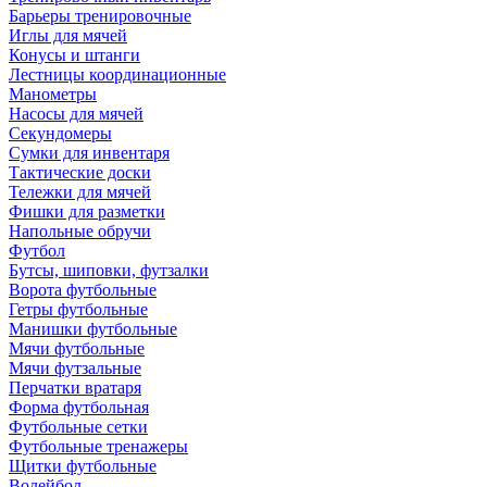
Барьеры тренировочные
Иглы для мячей
Конусы и штанги
Лестницы координационные
Манометры
Насосы для мячей
Секундомеры
Сумки для инвентаря
Тактические доски
Тележки для мячей
Фишки для разметки
Напольные обручи
Футбол
Бутсы, шиповки, футзалки
Ворота футбольные
Гетры футбольные
Манишки футбольные
Мячи футбольные
Мячи футзальные
Перчатки вратаря
Форма футбольная
Футбольные сетки
Футбольные тренажеры
Щитки футбольные
Волейбол