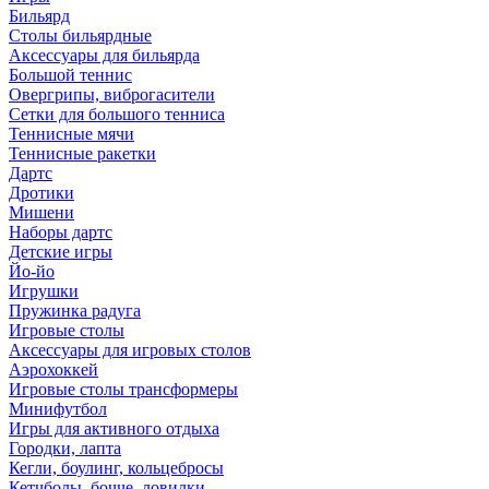
Бильярд
Столы бильярдные
Аксессуары для бильярда
Большой теннис
Овергрипы, виброгасители
Сетки для большого тенниса
Теннисные мячи
Теннисные ракетки
Дартс
Дротики
Мишени
Наборы дартс
Детские игры
Йо-йо
Игрушки
Пружинка радуга
Игровые столы
Аксессуары для игровых столов
Аэрохоккей
Игровые столы трансформеры
Минифутбол
Игры для активного отдыха
Городки, лапта
Кегли, боулинг, кольцебросы
Кетчболы, бочче, ловилки