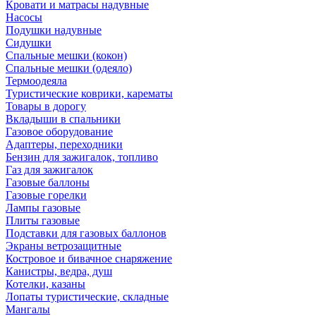
Кровати и матрасы надувные
Насосы
Подушки надувные
Сидушки
Спальные мешки (кокон)
Спальные мешки (одеяло)
Термоодеяла
Туристические коврики, карематы
Товары в дорогу
Вкладыши в спальники
Газовое оборудование
Адаптеры, переходники
Бензин для зажигалок, топливо
Газ для зажигалок
Газовые баллоны
Газовые горелки
Лампы газовые
Плиты газовые
Подставки для газовых баллонов
Экраны ветрозащитные
Костровое и бивачное снаряжение
Канистры, ведра, душ
Котелки, казаны
Лопаты туристические, складные
Мангалы