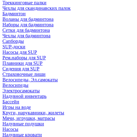
Треккинговые палки
Чехлы для скандинавских палок
Бадминтон
Воланы для бадминтона
Наборы для бадминтона
Сетки для бадминтона
Чехлы для бадминтона
Сапборды
SUP-доски
Насосы для SUP
Рем.наборы для SUP
Плавники для SUP
Сидения для SUP
Страховочные лиши
Велосипеды, Эл.самокаты
Велосипеды
Электросамокаты
Надувной инвентарь
Бассейн
Игры на воде
Круги, нарукавники, жилеты
Мячи, игрушки, матрасы
Надувные подушки
Насосы
Надувные кровати