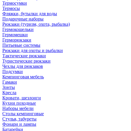
Термосумки
Термосы
Фляжки, бутылки для воды
Подарочные наборы
Рюкзаки (туризм, охота, рыбалка)
Гермокошельки
Гермомешки
Герморюкзаки
Питьевые системы
Рюкзаки для охоты и рыбалки
Тактические рюкзаки
Туристические рюкзаки
Чехлы для рюкзаков
Подсумки
Кемпинговая мебель
Гамаки
Зонты
Кресла
Кровати, шезлонги
Кухни походные
Наборы мебели
Столы кемпинговые
Стулья, табуреты
Фонари и лампы
Батарейки