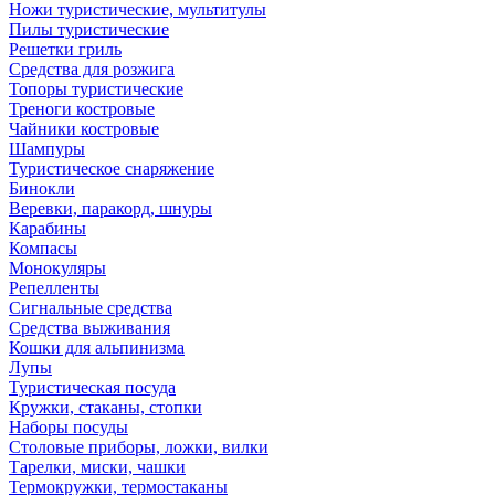
Ножи туристические, мультитулы
Пилы туристические
Решетки гриль
Средства для розжига
Топоры туристические
Треноги костровые
Чайники костровые
Шампуры
Туристическое снаряжение
Бинокли
Веревки, паракорд, шнуры
Карабины
Компасы
Монокуляры
Репелленты
Сигнальные средства
Средства выживания
Кошки для альпинизма
Лупы
Туристическая посуда
Кружки, стаканы, стопки
Наборы посуды
Столовые приборы, ложки, вилки
Тарелки, миски, чашки
Термокружки, термостаканы