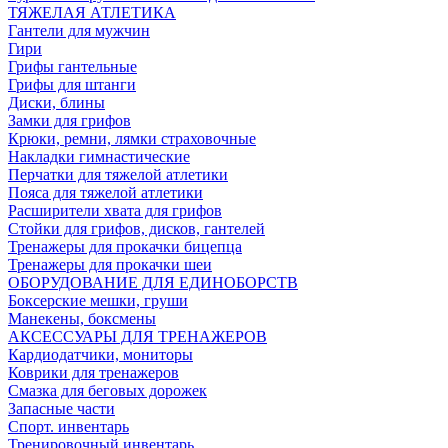
ТЯЖЕЛАЯ АТЛЕТИКА
Гантели для мужчин
Гири
Грифы гантельные
Грифы для штанги
Диски, блины
Замки для грифов
Крюки, ремни, лямки страховочные
Накладки гимнастические
Перчатки для тяжелой атлетики
Пояса для тяжелой атлетики
Расширители хвата для грифов
Стойки для грифов, дисков, гантелей
Тренажеры для прокачки бицепца
Тренажеры для прокачки шеи
ОБОРУДОВАНИЕ ДЛЯ ЕДИНОБОРСТВ
Боксерские мешки, груши
Манекены, боксмены
АКСЕССУАРЫ ДЛЯ ТРЕНАЖЕРОВ
Кардиодатчики, мониторы
Коврики для тренажеров
Смазка для беговых дорожек
Запасные части
Спорт. инвентарь
Тренировочный инвентарь