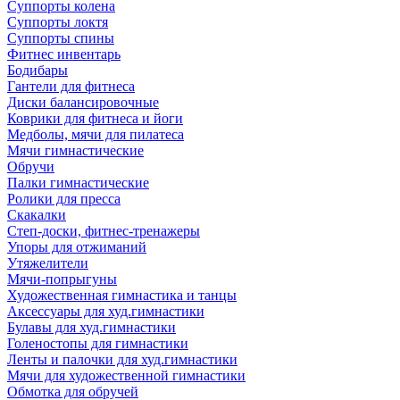
Суппорты колена
Суппорты локтя
Суппорты спины
Фитнес инвентарь
Бодибары
Гантели для фитнеса
Диски балансировочные
Коврики для фитнеса и йоги
Медболы, мячи для пилатеса
Мячи гимнастические
Обручи
Палки гимнастические
Ролики для пресса
Скакалки
Степ-доски, фитнес-тренажеры
Упоры для отжиманий
Утяжелители
Мячи-попрыгуны
Художественная гимнастика и танцы
Аксессуары для худ.гимнастики
Булавы для худ.гимнастики
Голеностопы для гимнастики
Ленты и палочки для худ.гимнастики
Мячи для художественной гимнастики
Обмотка для обручей