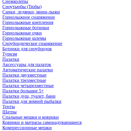
Снежколепы
Сноутьюбы (Тюбы)
Санки, ледянки, мини-лыжи
Горнолыжное снаряжение
Горнолыжные крепления
Горнолыжные ботинки
Горнолыжные очки
Горнолыжные шлемы
Сноубордическое снаряжение
Ботинки для сноубордов
Туризм
Палатки
Аксессуары для палаток
Автоматические палатки
Палатки двухместные
Палатки трехместные
Палатки четырехместные
Палатки большие 5+
Палатки душ, туалет, бани
Палатки для зимней рыбалки
Тенты
Шатры
Спальные мешки и коврики
Коврики и матрасы самонадувающиеся
Компрессионные мешки