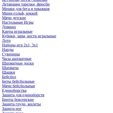
Летающие тарелки, фрисби
Мешки для бега и прыжков
Мини-гольф, хоккей
Мячи детские
Настольные Игры
Домино
Карты игральные
Кубики, зары, кости игральные
Лото
Наборы игр 2х1, 3х1
Нарды
Сувениры
Часы шахматные
Шахматные доски
Шахматы
Шашки
Бейсбол
Биты бейсбольные
Мячи бейсбольные
Единоборства
Защита для единоборств
Бинты боксерские
Защита груди, жилеты
Защита ног