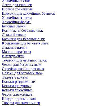
Хоккейные сетки
Лента для клюшек
Шлемы хоккейные
Шнурки для хоккейных ботинок
Хоккейная защита
Хоккейная форма
Беговые лыжи
Комплекты беговых лыж
Лыжи беговые
Ботинки для беговых лыж
Крепления для беговых лыж
Лыжные палки
Мази и парафины
Инструменты
Темляки для лыжных палок
Чехлы для беговых лыж
Скребки, пробки для лыж
Связки для беговых лыж
Ледовые коньки
Коньки раздвижные
Коньки фигурные
Коньки хоккейные
Чехлы для коньков
Шнурки для коньков
Товары для зимних игр