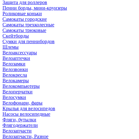
Защита для роллеров
Пенни борды, мини-круизеры
Роликовые коньки
Самокаты городские
Самокаты трехколесные
Самокаты трюковые
Скейтборды
Сумки для пеннибордов
Шлемы
Велоаксессуары
Велоаптечки
Велозамки
Велозвонки
Велокресла
Велокамеры
Велокомпьютеры
Велоперчатки
Велосумки
Велофонари, фары
Крылья для велосипедов
Насосы велосипедные
Фляги, бутылки
Флягодержатели
Велозапчасти
Велозапчасти, Разное