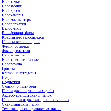
Велозамки
Велозвонки
Велокресла
Велокамеры
Велокомпьютеры
Велоперчатки
Велосумки
Велофонари, фары
Крылья для велосипедов
Насосы велосипедные
Фляги, бутылки
Флягодержатели
Велозапчасти
Велозапчасти, Разное
Велорезина
Грипсы
Ключи, Инструмент
Педали
Подножки
Смазки, очистители
Палки для спортивной ходьбы
Аксессуары для сканд. палок
Наконечники для скандинавских палок
Скандинавские палки
Темляки для скандинавских палок