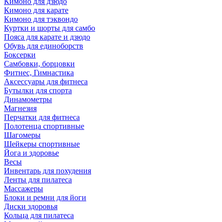
Кимоно для дзюдо
Кимоно для карате
Кимоно для тэквондо
Куртки и шорты для самбо
Пояса для карате и дзюдо
Обувь для единоборств
Боксерки
Самбовки, борцовки
Фитнес, Гимнастика
Аксессуары для фитнеса
Бутылки для спорта
Динамометры
Магнезия
Перчатки для фитнеса
Полотенца спортивные
Шагомеры
Шейкеры спортивные
Йога и здоровье
Весы
Инвентарь для похудения
Ленты для пилатеса
Массажеры
Блоки и ремни для йоги
Диски здоровья
Кольца для пилатеса