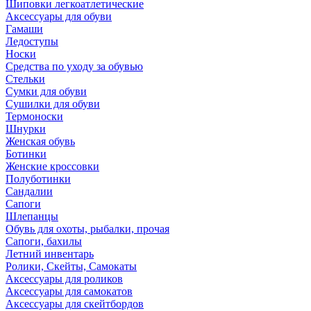
Шиповки легкоатлетические
Аксессуары для обуви
Гамаши
Ледоступы
Носки
Средства по уходу за обувью
Стельки
Сумки для обуви
Сушилки для обуви
Термоноски
Шнурки
Женская обувь
Ботинки
Женские кроссовки
Полуботинки
Сандалии
Сапоги
Шлепанцы
Обувь для охоты, рыбалки, прочая
Сапоги, бахилы
Летний инвентарь
Ролики, Скейты, Самокаты
Аксессуары для роликов
Аксессуары для самокатов
Аксессуары для скейтбордов