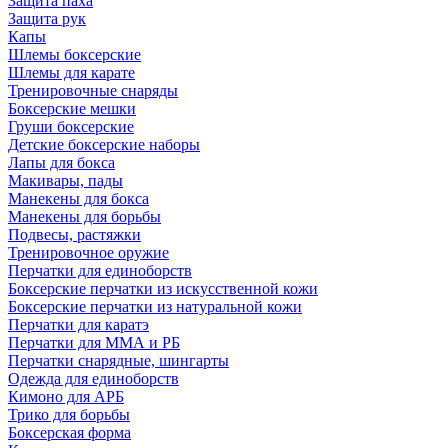
Защита паха
Защита рук
Капы
Шлемы боксерские
Шлемы для карате
Тренировочные снаряды
Боксерские мешки
Груши боксерские
Детские боксерские наборы
Лапы для бокса
Макивары, пады
Манекены для бокса
Манекены для борьбы
Подвесы, растяжки
Тренировочное оружие
Перчатки для единоборств
Боксерские перчатки из искусственной кожи
Боксерские перчатки из натуральной кожи
Перчатки для каратэ
Перчатки для ММА и РБ
Перчатки снарядные, шингарты
Одежда для единоборств
Кимоно для АРБ
Трико для борьбы
Боксерская форма