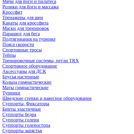
Мячи для йоги и пилатеса
Ролики для йоги и массажа
Кроссфит
Тренажеры для шеи
Канаты для кроссфита
Маски для тренировок
Парашют для бега
Подтягивания на турнике
Пояса скорости
Спортивные тросы
Тейпы
Тренировочные системы, петли TRX
Спортивное оборудование
Аксессуары для ДСК
Брусья настенные
Кольца гимнастические
Маты гимнастические
Турники
Шведские стенки и навесное оборудование
Суппорты, Фиксаторы
Бинты эластичные
Суппорты бедра
Суппорты голени
Суппорты голеностопа
Суппорты запястья