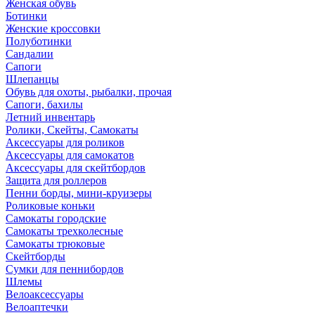
Женская обувь
Ботинки
Женские кроссовки
Полуботинки
Сандалии
Сапоги
Шлепанцы
Обувь для охоты, рыбалки, прочая
Сапоги, бахилы
Летний инвентарь
Ролики, Скейты, Самокаты
Аксессуары для роликов
Аксессуары для самокатов
Аксессуары для скейтбордов
Защита для роллеров
Пенни борды, мини-круизеры
Роликовые коньки
Самокаты городские
Самокаты трехколесные
Самокаты трюковые
Скейтборды
Сумки для пеннибордов
Шлемы
Велоаксессуары
Велоаптечки