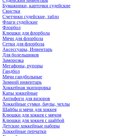
Судейский инвентарь
Бумажники, карточки судейские
Свистки
Счетчики судейские, табло
Флаги судейские
Флорбол
Клюшки для флорбола
Мячи для флорбола
Сетки для флорбола
Аксессуары, Инвентарь
Для болельщиков
Заморозка
Мегафоны, рупоры
Гандбол
Мячи гандбольные
Зимний инвентарь
Хоккейная экипировка
Капы хоккейные
Антифоги для визоров
Хоккейные сумки, баулы, чехлы
Шайбы и мячи для хоккея
Клюшки для хоккея с мячом
Клюшки для хоккея с шайбой
Детские хоккейные наборы
Хоккейные перчатки