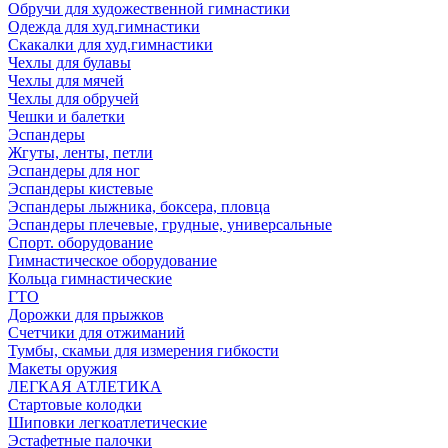
Обручи для художественной гимнастики
Одежда для худ.гимнастики
Скакалки для худ.гимнастики
Чехлы для булавы
Чехлы для мячей
Чехлы для обручей
Чешки и балетки
Эспандеры
Жгуты, ленты, петли
Эспандеры для ног
Эспандеры кистевые
Эспандеры лыжника, боксера, пловца
Эспандеры плечевые, грудные, универсальные
Спорт. оборудование
Гимнастическое оборудование
Кольца гимнастические
ГТО
Дорожки для прыжков
Счетчики для отжиманий
Тумбы, скамьи для измерения гибкости
Макеты оружия
ЛЕГКАЯ АТЛЕТИКА
Стартовые колодки
Шиповки легкоатлетические
Эстафетные палочки