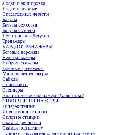
Лодки и экипировка
Лодки надувные
Спасательные жилеты
Батуты
Батуты без сетки
Батуты с сеткой
Лестницы для батутов
Тренажеры
КАРДИОТРЕНАЖЕРЫ
Беговые дорожки
Велотренажеры
Вибромассажеры
Гребные тренажеры
Мини велотренажеры
Сайклы
Спин-байки
Степперы
Эллиптические тренажеры (эллептики)
СИЛОВЫЕ ТРЕНАЖЕРЫ
Гиперэкстензии
Инверсионные столы
Силовые станции
Скамьи для пресса
Скамьи под штангу
Турники - брусья напольные для отжиманий