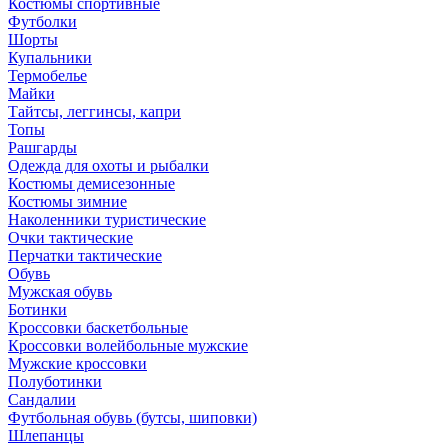
Костюмы спортивные
Футболки
Шорты
Купальники
Термобелье
Майки
Тайтсы, леггинсы, капри
Топы
Рашгарды
Одежда для охоты и рыбалки
Костюмы демисезонные
Костюмы зимние
Наколенники туристические
Очки тактические
Перчатки тактические
Обувь
Мужская обувь
Ботинки
Кроссовки баскетбольные
Кроссовки волейбольные мужские
Мужские кроссовки
Полуботинки
Сандалии
Футбольная обувь (бутсы, шиповки)
Шлепанцы