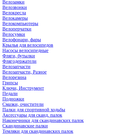
Велозамки
Велозвонки
Велокресла
Велокамеры
Велокомпьютеры
Велоперчатки
Велосумки
Велофонари, фары
Крылья для велосипедов
Насосы велосипедные
Фляги, бутылки
Флягодержатели
Велозапчасти
Велозапчасти, Разное
Велорезина
Грипсы
Ключи, Инструмент
Педали
Подножки
Смазки, очистители
Палки для спортивной ходьбы
Аксессуары для сканд. палок
Наконечники для скандинавских палок
Скандинавские палки
Темляки для скандинавских палок