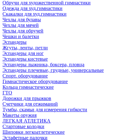
Обручи для художественной гимнастики
Одежда для худ.гимнастики
Скакалки для худ.гимнастики
Чехлы для булавы
Чехлы для мячей
Чехлы для обручей
Чешки и балетки
Эспандеры
Жгуты, ленты, петли
Эспандеры для ног
Эспандеры кистевые
Эспандеры лыжника, боксера, пловца
Эспандеры плечевые, грудные, универсальные
Спорт. оборудование
Гимнастическое оборудование
Кольца гимнастические
ГТО
Дорожки для прыжков
Счетчики для отжиманий
Тумбы, скамьи для измерения гибкости
Макеты оружия
ЛЕГКАЯ АТЛЕТИКА
Стартовые колодки
Шиповки легкоатлетические
Эстафетные палочки