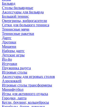
Бильярд
Столы бильярдные
Аксессуары для бильярда
Большой теннис
Овергрипы, виброгасители
Сетки для большого тенниса
Теннисные мячи
Теннисные ракетки
Дартс
Дротики
Мишени
Наборы дартс
Детские игры
Йо-йо
Игрушки
Пружинка радуга
Игровые столы
Аксессуары для игровых столов
Аэрохоккей
Игровые столы трансформеры
Минифутбол
Игры для активного отдыха
Городки, лапта
Кегли, боулинг, кольцебросы
Кетчболы, бочче, ловилки