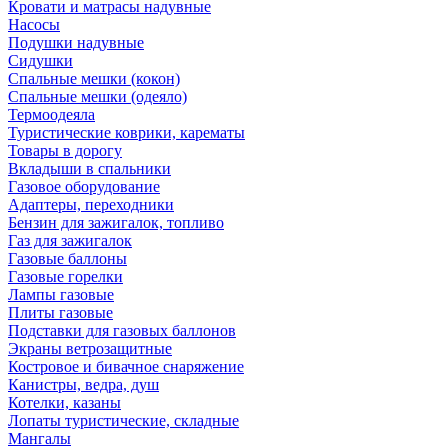
Кровати и матрасы надувные
Насосы
Подушки надувные
Сидушки
Спальные мешки (кокон)
Спальные мешки (одеяло)
Термоодеяла
Туристические коврики, карематы
Товары в дорогу
Вкладыши в спальники
Газовое оборудование
Адаптеры, переходники
Бензин для зажигалок, топливо
Газ для зажигалок
Газовые баллоны
Газовые горелки
Лампы газовые
Плиты газовые
Подставки для газовых баллонов
Экраны ветрозащитные
Костровое и бивачное снаряжение
Канистры, ведра, душ
Котелки, казаны
Лопаты туристические, складные
Мангалы