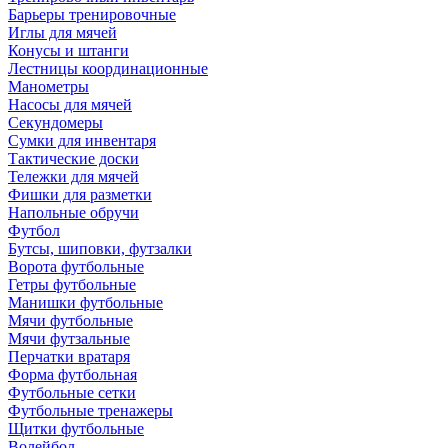
Барьеры тренировочные
Иглы для мячей
Конусы и штанги
Лестницы координационные
Манометры
Насосы для мячей
Секундомеры
Сумки для инвентаря
Тактические доски
Тележки для мячей
Фишки для разметки
Напольные обручи
Футбол
Бутсы, шиповки, футзалки
Ворота футбольные
Гетры футбольные
Манишки футбольные
Мячи футбольные
Мячи футзальные
Перчатки вратаря
Форма футбольная
Футбольные сетки
Футбольные тренажеры
Щитки футбольные
Волейбол