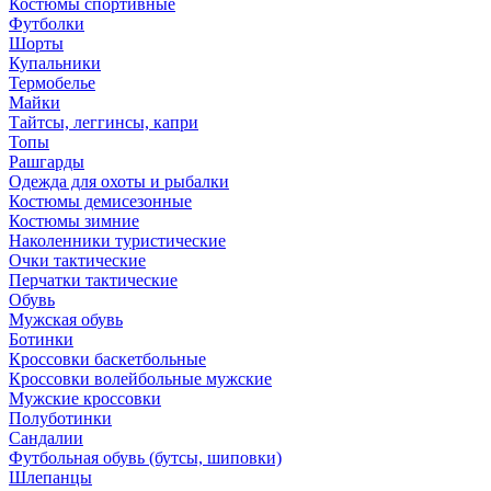
Костюмы спортивные
Футболки
Шорты
Купальники
Термобелье
Майки
Тайтсы, леггинсы, капри
Топы
Рашгарды
Одежда для охоты и рыбалки
Костюмы демисезонные
Костюмы зимние
Наколенники туристические
Очки тактические
Перчатки тактические
Обувь
Мужская обувь
Ботинки
Кроссовки баскетбольные
Кроссовки волейбольные мужские
Мужские кроссовки
Полуботинки
Сандалии
Футбольная обувь (бутсы, шиповки)
Шлепанцы