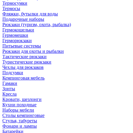
Термосумки
Термосы
Фляжки, бутылки для воды
Подарочные наборы
Рюкзаки (туризм, охота, рыбалка)
Гермокошельки
Гермомешки
Герморюкзаки
Питьевые системы
Рюкзаки для охоты и рыбалки
Тактические рюкзаки
Туристические рюкзаки
Чехлы для рюкзаков
Подсумки
Кемпинговая мебель
Гамаки
Зонты
Кресла
Кровати, шезлонги
Кухни походные
Наборы мебели
Столы кемпинговые
Стулья, табуреты
Фонари и лампы
Батарейки