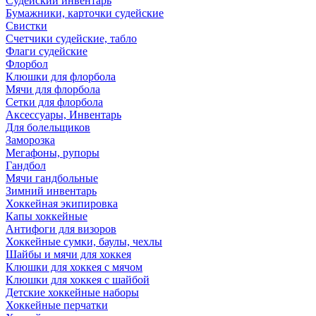
Судейский инвентарь
Бумажники, карточки судейские
Свистки
Счетчики судейские, табло
Флаги судейские
Флорбол
Клюшки для флорбола
Мячи для флорбола
Сетки для флорбола
Аксессуары, Инвентарь
Для болельщиков
Заморозка
Мегафоны, рупоры
Гандбол
Мячи гандбольные
Зимний инвентарь
Хоккейная экипировка
Капы хоккейные
Антифоги для визоров
Хоккейные сумки, баулы, чехлы
Шайбы и мячи для хоккея
Клюшки для хоккея с мячом
Клюшки для хоккея с шайбой
Детские хоккейные наборы
Хоккейные перчатки