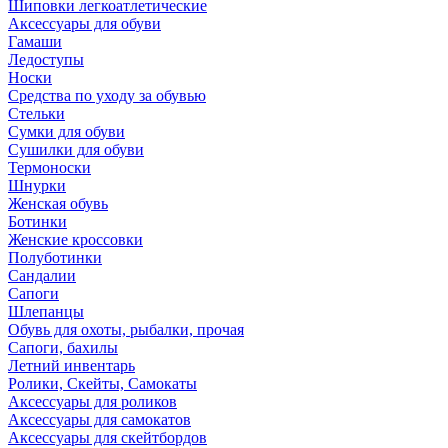
Шиповки легкоатлетические
Аксессуары для обуви
Гамаши
Ледоступы
Носки
Средства по уходу за обувью
Стельки
Сумки для обуви
Сушилки для обуви
Термоноски
Шнурки
Женская обувь
Ботинки
Женские кроссовки
Полуботинки
Сандалии
Сапоги
Шлепанцы
Обувь для охоты, рыбалки, прочая
Сапоги, бахилы
Летний инвентарь
Ролики, Скейты, Самокаты
Аксессуары для роликов
Аксессуары для самокатов
Аксессуары для скейтбордов