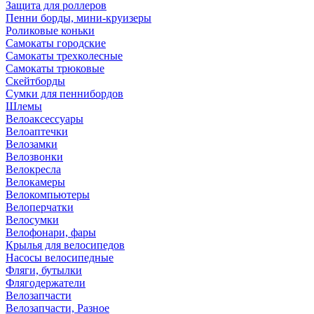
Защита для роллеров
Пенни борды, мини-круизеры
Роликовые коньки
Самокаты городские
Самокаты трехколесные
Самокаты трюковые
Скейтборды
Сумки для пеннибордов
Шлемы
Велоаксессуары
Велоаптечки
Велозамки
Велозвонки
Велокресла
Велокамеры
Велокомпьютеры
Велоперчатки
Велосумки
Велофонари, фары
Крылья для велосипедов
Насосы велосипедные
Фляги, бутылки
Флягодержатели
Велозапчасти
Велозапчасти, Разное