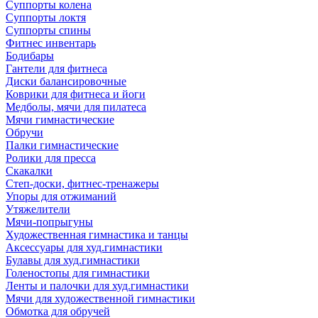
Суппорты колена
Суппорты локтя
Суппорты спины
Фитнес инвентарь
Бодибары
Гантели для фитнеса
Диски балансировочные
Коврики для фитнеса и йоги
Медболы, мячи для пилатеса
Мячи гимнастические
Обручи
Палки гимнастические
Ролики для пресса
Скакалки
Степ-доски, фитнес-тренажеры
Упоры для отжиманий
Утяжелители
Мячи-попрыгуны
Художественная гимнастика и танцы
Аксессуары для худ.гимнастики
Булавы для худ.гимнастики
Голеностопы для гимнастики
Ленты и палочки для худ.гимнастики
Мячи для художественной гимнастики
Обмотка для обручей