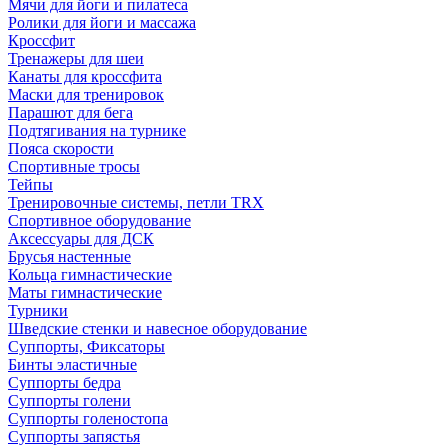
Мячи для йоги и пилатеса
Ролики для йоги и массажа
Кроссфит
Тренажеры для шеи
Канаты для кроссфита
Маски для тренировок
Парашют для бега
Подтягивания на турнике
Пояса скорости
Спортивные тросы
Тейпы
Тренировочные системы, петли TRX
Спортивное оборудование
Аксессуары для ДСК
Брусья настенные
Кольца гимнастические
Маты гимнастические
Турники
Шведские стенки и навесное оборудование
Суппорты, Фиксаторы
Бинты эластичные
Суппорты бедра
Суппорты голени
Суппорты голеностопа
Суппорты запястья