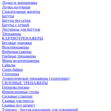
Лодки и экипировка
Лодки надувные
Спасательные жилеты
Батуты
Батуты без сетки
Батуты с сеткой
Лестницы для батутов
Тренажеры
КАРДИОТРЕНАЖЕРЫ
Беговые дорожки
Велотренажеры
Вибромассажеры
Гребные тренажеры
Мини велотренажеры
Сайклы
Спин-байки
Степперы
Эллиптические тренажеры (эллептики)
СИЛОВЫЕ ТРЕНАЖЕРЫ
Гиперэкстензии
Инверсионные столы
Силовые станции
Скамьи для пресса
Скамьи под штангу
Турники - брусья напольные для отжиманий