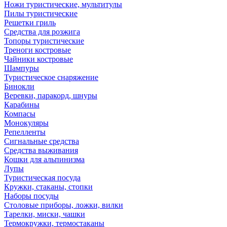
Ножи туристические, мультитулы
Пилы туристические
Решетки гриль
Средства для розжига
Топоры туристические
Треноги костровые
Чайники костровые
Шампуры
Туристическое снаряжение
Бинокли
Веревки, паракорд, шнуры
Карабины
Компасы
Монокуляры
Репелленты
Сигнальные средства
Средства выживания
Кошки для альпинизма
Лупы
Туристическая посуда
Кружки, стаканы, стопки
Наборы посуды
Столовые приборы, ложки, вилки
Тарелки, миски, чашки
Термокружки, термостаканы