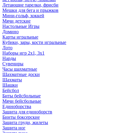
Летающие тарелки, фрисби
Мешки для бега и прыжков
Мини-гольф, хоккей
Мячи детские
Настольные Игры
Домино
Карты игральные
Кубики, зары, кости игральные
Лото
Наборы игр 2х1, 3х1
Нарды
Сувениры
Часы шахматные
Шахматные доски
Шахматы
Шашки
Бейсбол
Биты бейсбольные
Мячи бейсбольные
Единоборства
Защита для единоборств
Бинты боксерские
Защита груди, жилеты
Защита ног