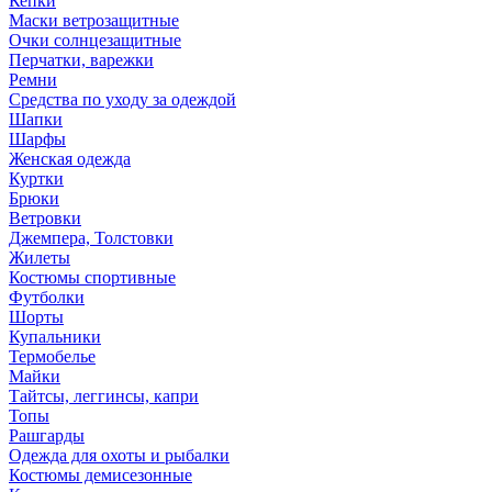
Кепки
Маски ветрозащитные
Очки солнцезащитные
Перчатки, варежки
Ремни
Средства по уходу за одеждой
Шапки
Шарфы
Женская одежда
Куртки
Брюки
Ветровки
Джемпера, Толстовки
Жилеты
Костюмы спортивные
Футболки
Шорты
Купальники
Термобелье
Майки
Тайтсы, леггинсы, капри
Топы
Рашгарды
Одежда для охоты и рыбалки
Костюмы демисезонные