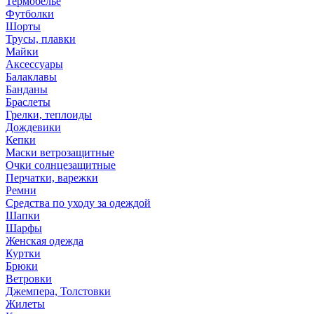
Термобелье
Футболки
Шорты
Трусы, плавки
Майки
Аксессуары
Балаклавы
Банданы
Браслеты
Грелки, теплоиды
Дождевики
Кепки
Маски ветрозащитные
Очки солнцезащитные
Перчатки, варежки
Ремни
Средства по уходу за одеждой
Шапки
Шарфы
Женская одежда
Куртки
Брюки
Ветровки
Джемпера, Толстовки
Жилеты