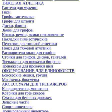
ТЯЖЕЛАЯ АТЛЕТИКА
Гантели для мужчин
Гири
Грифы гантельные
Грифы для штанги
Диски, блины
Замки для грифов
Крюки, ремни, лямки страховочные
Накладки гимнастические
Перчатки для тяжелой атлетики
Пояса для тяжелой атлетики
Расширители хвата для грифов
Стойки для грифов, дисков, гантелей
Тренажеры для прокачки бицепца
Тренажеры для прокачки шеи
ОБОРУДОВАНИЕ ДЛЯ ЕДИНОБОРСТВ
Боксерские мешки, груши
Манекены, боксмены
АКСЕССУАРЫ ДЛЯ ТРЕНАЖЕРОВ
Кардиодатчики, мониторы
Коврики для тренажеров
Смазка для беговых дорожек
Запасные части
Спорт. инвентарь
Тренировочный инвентарь