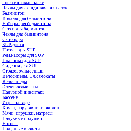
Треккинговые палки
Чехлы для скандинавских палок
Бадминтон
Воланы для бадминтона
Наборы для бадминтона
Сетки для бадминтона
Чехлы для бадминтона
Сапборды
SUP-доски
Насосы для SUP
Рем.наборы для SUP
Плавники для SUP
Сидения для SUP
Страховочные лиши
Велосипеды, Эл.самокаты
Велосипеды
Электросамокаты
Надувной инвентарь
Бассейн
Игры на воде
Круги, нарукавники, жилеты
Мячи, игрушки, матрасы
Надувные подушки
Насосы
Надувные кровати