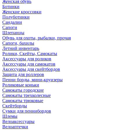
Женская обувь
Ботинки
Женские кроссовки
Полуботинки
Сандалии
Сапоги
Шлепанцы
Обувь для охоты, рыбалки, прочая
Сапоги, бахилы
Летний инвентарь
Ролики, Скейты, Самокаты
Аксессуары для роликов
Аксессуары для самокатов
Аксессуары для скейтбордов
Защита для роллеров
Пенни борды, мини-круизеры
Роликовые коньки
Самокаты городские
Самокаты трехколесные
Самокаты трюковые
Скейтборды
Сумки для пеннибордов
Шлемы
Велоаксессуары
Велоаптечки