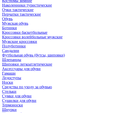
Костюмы зимние
Наколенники туристические
Очки тактические
Перчатки тактические
Обувь
Мужская обувь
Ботинки
Кроссовки баскетбольные
Кроссовки волейбольные мужские
Мужские кроссовки
Полуботинки
Сандалии
Футбольная обувь (бутсы, шиповки)
Шлепанцы
Шиповки легкоатлетические
Аксессуары для обуви
Гамаши
Ледоступы
Носки
Средства по уходу за обувью
Стельки
Сумки для обуви
Сушилки для обуви
Термоноски
Шнурки