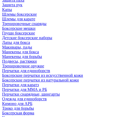
Защита паха
Защита рук
Капы
Шлемы боксерские
Шлемы для карате
Тренировочные снаряды
Боксерские мешки
Груши боксерские
Детские боксерские наборы
Лапы для бокса
Макивары, пады
Манекены для бокса
Манекены для борьбы
Подвесы, растяжки
Тренировочное оружие
Перчатки для единоборств
Боксерские перчатки из искусственной кожи
Боксерские перчатки из натуральной кожи
Перчатки для каратэ
Перчатки для ММА и РБ
Перчатки снарядные, шингарты
Одежда для единоборств
Кимоно для АРБ
Трико для борьбы
Боксерская форма