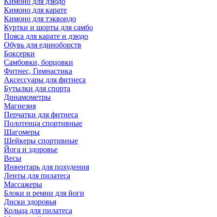
Кимоно для дзюдо
Кимоно для карате
Кимоно для тэквондо
Куртки и шорты для самбо
Пояса для карате и дзюдо
Обувь для единоборств
Боксерки
Самбовки, борцовки
Фитнес, Гимнастика
Аксессуары для фитнеса
Бутылки для спорта
Динамометры
Магнезия
Перчатки для фитнеса
Полотенца спортивные
Шагомеры
Шейкеры спортивные
Йога и здоровье
Весы
Инвентарь для похудения
Ленты для пилатеса
Массажеры
Блоки и ремни для йоги
Диски здоровья
Кольца для пилатеса