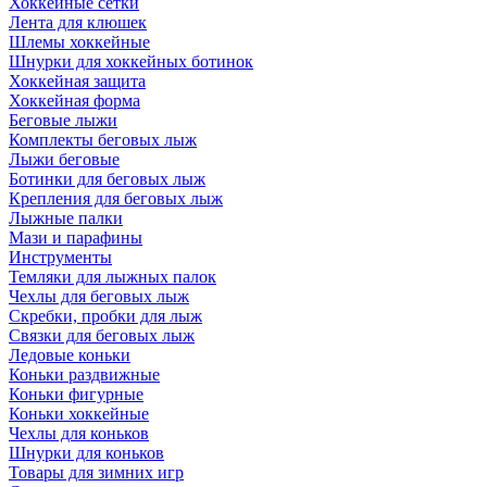
Хоккейные сетки
Лента для клюшек
Шлемы хоккейные
Шнурки для хоккейных ботинок
Хоккейная защита
Хоккейная форма
Беговые лыжи
Комплекты беговых лыж
Лыжи беговые
Ботинки для беговых лыж
Крепления для беговых лыж
Лыжные палки
Мази и парафины
Инструменты
Темляки для лыжных палок
Чехлы для беговых лыж
Скребки, пробки для лыж
Связки для беговых лыж
Ледовые коньки
Коньки раздвижные
Коньки фигурные
Коньки хоккейные
Чехлы для коньков
Шнурки для коньков
Товары для зимних игр