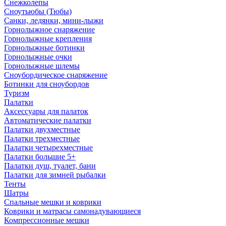
Снежколепы
Сноутьюбы (Тюбы)
Санки, ледянки, мини-лыжи
Горнолыжное снаряжение
Горнолыжные крепления
Горнолыжные ботинки
Горнолыжные очки
Горнолыжные шлемы
Сноубордическое снаряжение
Ботинки для сноубордов
Туризм
Палатки
Аксессуары для палаток
Автоматические палатки
Палатки двухместные
Палатки трехместные
Палатки четырехместные
Палатки большие 5+
Палатки душ, туалет, бани
Палатки для зимней рыбалки
Тенты
Шатры
Спальные мешки и коврики
Коврики и матрасы самонадувающиеся
Компрессионные мешки