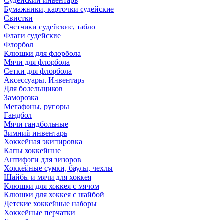
Судейский инвентарь
Бумажники, карточки судейские
Свистки
Счетчики судейские, табло
Флаги судейские
Флорбол
Клюшки для флорбола
Мячи для флорбола
Сетки для флорбола
Аксессуары, Инвентарь
Для болельщиков
Заморозка
Мегафоны, рупоры
Гандбол
Мячи гандбольные
Зимний инвентарь
Хоккейная экипировка
Капы хоккейные
Антифоги для визоров
Хоккейные сумки, баулы, чехлы
Шайбы и мячи для хоккея
Клюшки для хоккея с мячом
Клюшки для хоккея с шайбой
Детские хоккейные наборы
Хоккейные перчатки