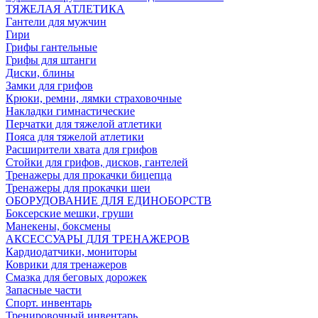
ТЯЖЕЛАЯ АТЛЕТИКА
Гантели для мужчин
Гири
Грифы гантельные
Грифы для штанги
Диски, блины
Замки для грифов
Крюки, ремни, лямки страховочные
Накладки гимнастические
Перчатки для тяжелой атлетики
Пояса для тяжелой атлетики
Расширители хвата для грифов
Стойки для грифов, дисков, гантелей
Тренажеры для прокачки бицепца
Тренажеры для прокачки шеи
ОБОРУДОВАНИЕ ДЛЯ ЕДИНОБОРСТВ
Боксерские мешки, груши
Манекены, боксмены
АКСЕССУАРЫ ДЛЯ ТРЕНАЖЕРОВ
Кардиодатчики, мониторы
Коврики для тренажеров
Смазка для беговых дорожек
Запасные части
Спорт. инвентарь
Тренировочный инвентарь