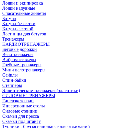
Лодки и экипировка
Лодки надувные
Спасательные жилеты
Батуты
Батуты без сетки
Батуты с сеткой
Лестницы для батутов
Тренажеры
КАРДИОТРЕНАЖЕРЫ
Беговые дорожки
Велотренажеры
Вибромассажеры
Гребные тренажеры
Мини велотренажеры
Сайклы
Спин-байки
Степперы
Эллиптические тренажеры (эллептики)
СИЛОВЫЕ ТРЕНАЖЕРЫ
Гиперэкстензии
Инверсионные столы
Силовые станции
Скамьи для пресса
Скамьи под штангу
Турники - брусья напольные для отжиманий