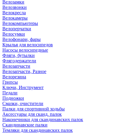
Велозамки
Велозвонки
Велокресла
Велокамеры
Велокомпьютеры
Велоперчатки
Велосумки
Велофонари, фары
Крылья для велосипедов
Насосы велосипедные
Фляги, бутылки
Флягодержатели
Велозапчасти
Велозапчасти, Разное
Велорезина
Грипсы
Ключи, Инструмент
Педали
Подножки
Смазки, очистители
Палки для спортивной ходьбы
Аксессуары для сканд. палок
Наконечники для скандинавских палок
Скандинавские палки
Темляки для скандинавских палок