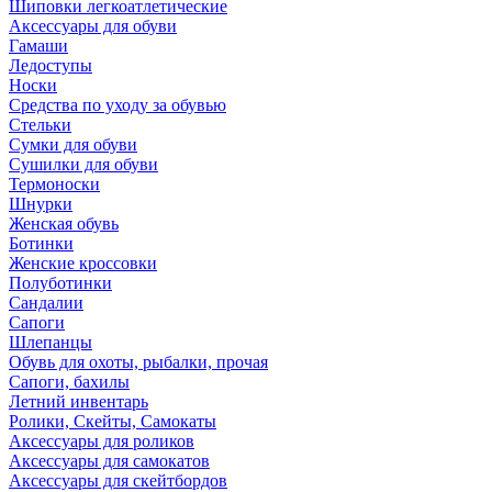
Шиповки легкоатлетические
Аксессуары для обуви
Гамаши
Ледоступы
Носки
Средства по уходу за обувью
Стельки
Сумки для обуви
Сушилки для обуви
Термоноски
Шнурки
Женская обувь
Ботинки
Женские кроссовки
Полуботинки
Сандалии
Сапоги
Шлепанцы
Обувь для охоты, рыбалки, прочая
Сапоги, бахилы
Летний инвентарь
Ролики, Скейты, Самокаты
Аксессуары для роликов
Аксессуары для самокатов
Аксессуары для скейтбордов