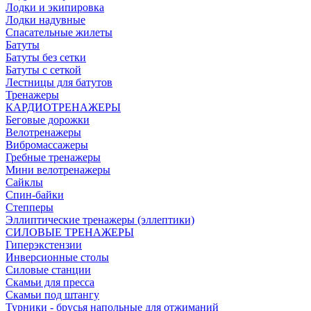
Лодки и экипировка
Лодки надувные
Спасательные жилеты
Батуты
Батуты без сетки
Батуты с сеткой
Лестницы для батутов
Тренажеры
КАРДИОТРЕНАЖЕРЫ
Беговые дорожки
Велотренажеры
Вибромассажеры
Гребные тренажеры
Мини велотренажеры
Сайклы
Спин-байки
Степперы
Эллиптические тренажеры (эллептики)
СИЛОВЫЕ ТРЕНАЖЕРЫ
Гиперэкстензии
Инверсионные столы
Силовые станции
Скамьи для пресса
Скамьи под штангу
Турники - брусья напольные для отжиманий