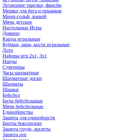
Летающие тарелки, фрисби
Мешки для бега и прыжков
Мини-гольф, хоккей
Мячи детские
Настольные Игры
Домино
Карты игральные
Кубики, зары, кости игральные
Лото
Наборы игр 2х1, 3х1
Нарды
Сувениры
Часы шахматные
Шахматные доски
Шахматы
Шашки
Бейсбол
Биты бейсбольные
Мячи бейсбольные
Единоборства
Защита для единоборств
Бинты боксерские
Защита груди, жилеты
Защита ног