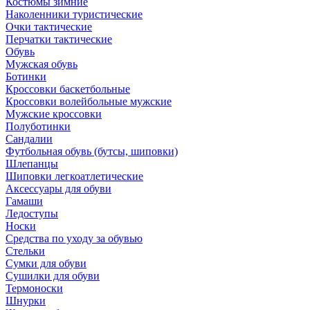
Костюмы зимние
Наколенники туристические
Очки тактические
Перчатки тактические
Обувь
Мужская обувь
Ботинки
Кроссовки баскетбольные
Кроссовки волейбольные мужские
Мужские кроссовки
Полуботинки
Сандалии
Футбольная обувь (бутсы, шиповки)
Шлепанцы
Шиповки легкоатлетические
Аксессуары для обуви
Гамаши
Ледоступы
Носки
Средства по уходу за обувью
Стельки
Сумки для обуви
Сушилки для обуви
Термоноски
Шнурки