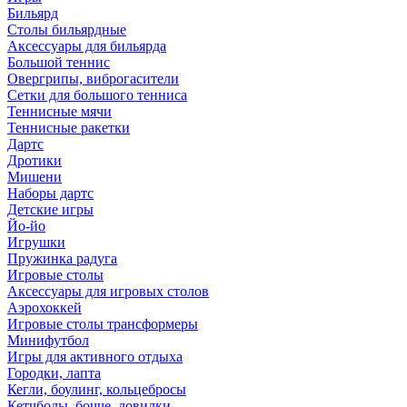
Бильярд
Столы бильярдные
Аксессуары для бильярда
Большой теннис
Овергрипы, виброгасители
Сетки для большого тенниса
Теннисные мячи
Теннисные ракетки
Дартс
Дротики
Мишени
Наборы дартс
Детские игры
Йо-йо
Игрушки
Пружинка радуга
Игровые столы
Аксессуары для игровых столов
Аэрохоккей
Игровые столы трансформеры
Минифутбол
Игры для активного отдыха
Городки, лапта
Кегли, боулинг, кольцебросы
Кетчболы, бочче, ловилки