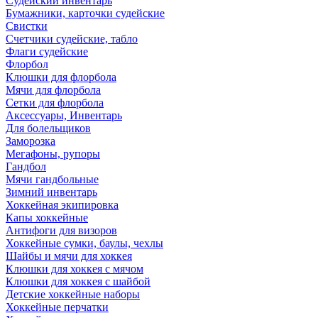
Судейский инвентарь
Бумажники, карточки судейские
Свистки
Счетчики судейские, табло
Флаги судейские
Флорбол
Клюшки для флорбола
Мячи для флорбола
Сетки для флорбола
Аксессуары, Инвентарь
Для болельщиков
Заморозка
Мегафоны, рупоры
Гандбол
Мячи гандбольные
Зимний инвентарь
Хоккейная экипировка
Капы хоккейные
Антифоги для визоров
Хоккейные сумки, баулы, чехлы
Шайбы и мячи для хоккея
Клюшки для хоккея с мячом
Клюшки для хоккея с шайбой
Детские хоккейные наборы
Хоккейные перчатки