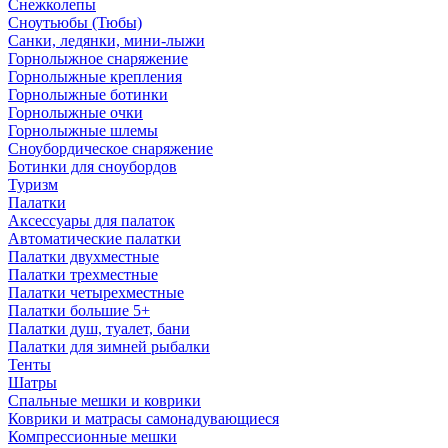
Снежколепы
Сноутьюбы (Тюбы)
Санки, ледянки, мини-лыжи
Горнолыжное снаряжение
Горнолыжные крепления
Горнолыжные ботинки
Горнолыжные очки
Горнолыжные шлемы
Сноубордическое снаряжение
Ботинки для сноубордов
Туризм
Палатки
Аксессуары для палаток
Автоматические палатки
Палатки двухместные
Палатки трехместные
Палатки четырехместные
Палатки большие 5+
Палатки душ, туалет, бани
Палатки для зимней рыбалки
Тенты
Шатры
Спальные мешки и коврики
Коврики и матрасы самонадувающиеся
Компрессионные мешки