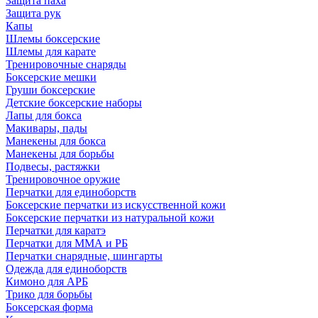
Защита паха
Защита рук
Капы
Шлемы боксерские
Шлемы для карате
Тренировочные снаряды
Боксерские мешки
Груши боксерские
Детские боксерские наборы
Лапы для бокса
Макивары, пады
Манекены для бокса
Манекены для борьбы
Подвесы, растяжки
Тренировочное оружие
Перчатки для единоборств
Боксерские перчатки из искусственной кожи
Боксерские перчатки из натуральной кожи
Перчатки для каратэ
Перчатки для ММА и РБ
Перчатки снарядные, шингарты
Одежда для единоборств
Кимоно для АРБ
Трико для борьбы
Боксерская форма