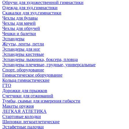
Обручи для художественной гимнастики
Одежда для худ.гимнастики
Скакалки для худ.гимнастики
Чехлы для булавы
Чехлы для мячей
Чехлы для обручей
Чешки и балетки
Эспандеры
Жгуты, ленты, петли
Эспандеры для ног
Эспандеры кистевые
Эспандеры лыжника, боксера, пловца
Эспандеры плечевые, грудные, универсальные
Спорт. оборудование
Гимнастическое оборудование
Кольца гимнастические
ГТО
Дорожки для прыжков
Счетчики для отжиманий
Тумбы, скамьи для измерения гибкости
Макеты оружия
ЛЕГКАЯ АТЛЕТИКА
Стартовые колодки
Шиповки легкоатлетические
Эстафетные палочки