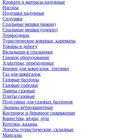
Кровати и матрасы надувные
Насосы
Подушки надувные
Сидушки
Спальные мешки (кокон)
Спальные мешки (одеяло)
Термоодеяла
Туристические коврики, карематы
Товары в дорогу
Вкладыши в спальники
Газовое оборудование
Адаптеры, переходники
Бензин для зажигалок, топливо
Газ для зажигалок
Газовые баллоны
Газовые горелки
Лампы газовые
Плиты газовые
Подставки для газовых баллонов
Экраны ветрозащитные
Костровое и бивачное снаряжение
Канистры, ведра, душ
Котелки, казаны
Лопаты туристические, складные
Мангалы