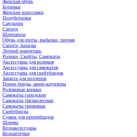
Женская обувь
Ботинки
Женские кроссовки
Полуботинки
Сандалии
Сапоги
Шлепанцы
Обувь для охоты, рыбалки, прочая
Сапоги, бахилы
Летний инвентарь
Ролики, Скейты, Самокаты
Аксессуары для роликов
Аксессуары для самокатов
Аксессуары для скейтбордов
Защита для роллеров
Пенни борды, мини-круизеры
Роликовые коньки
Самокаты городские
Самокаты трехколесные
Самокаты трюковые
Скейтборды
Сумки для пеннибордов
Шлемы
Велоаксессуары
Велоаптечки