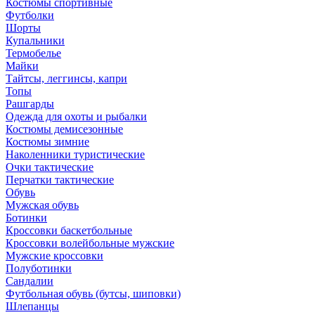
Костюмы спортивные
Футболки
Шорты
Купальники
Термобелье
Майки
Тайтсы, леггинсы, капри
Топы
Рашгарды
Одежда для охоты и рыбалки
Костюмы демисезонные
Костюмы зимние
Наколенники туристические
Очки тактические
Перчатки тактические
Обувь
Мужская обувь
Ботинки
Кроссовки баскетбольные
Кроссовки волейбольные мужские
Мужские кроссовки
Полуботинки
Сандалии
Футбольная обувь (бутсы, шиповки)
Шлепанцы