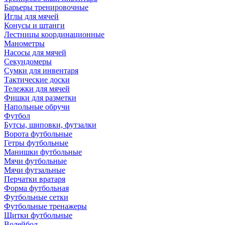
Барьеры тренировочные
Иглы для мячей
Конусы и штанги
Лестницы координационные
Манометры
Насосы для мячей
Секундомеры
Сумки для инвентаря
Тактические доски
Тележки для мячей
Фишки для разметки
Напольные обручи
Футбол
Бутсы, шиповки, футзалки
Ворота футбольные
Гетры футбольные
Манишки футбольные
Мячи футбольные
Мячи футзальные
Перчатки вратаря
Форма футбольная
Футбольные сетки
Футбольные тренажеры
Щитки футбольные
Волейбол