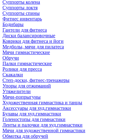
Суппорты колена
Суппорты локтя
Суппорты спины
Фитнес инвентарь
Бодибары
Гантели для фитнеса
Диски балансировочные
Коврики для фитнеса и йоги
Медболы, мячи для пилатеса
Мячи гимнастические
Обручи
Палки гимнастические
Ролики для пресса
Скакалки
Степ-доски, фитнес-тренажеры
Упоры для отжиманий
Утяжелители
Мячи-попрыгуны
Художественная гимнастика и танцы
Аксессуары для худ.гимнастики
Булавы для худ.гимнастики
Голеностопы для гимнастики
Ленты и палочки для худ.гимнастики
Мячи для художественной гимнастики
Обмотка для обручей