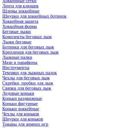
Хоккейные сетки
Лента для клюшек
Шлемы хоккейные
Шнурки для хоккейных ботинок
Хоккейная защита
Хоккейная форма
Беговые лыжи
Комплекты беговых лыж
Лыжи беговые
Ботинки для беговых лыж
Крепления для беговых лыж
Лыжные палки
Мази и парафины
Инструменты
Темляки для лыжных палок
Чехлы для беговых лыж
Скребки, пробки для лыж
Связки для беговых лыж
Ледовые коньки
Коньки раздвижные
Коньки фигурные
Коньки хоккейные
Чехлы для коньков
Шнурки для коньков
Товары для зимних игр