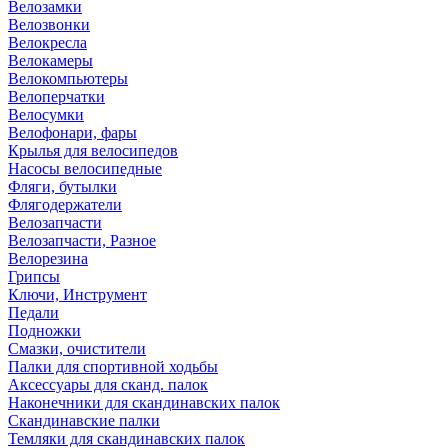
Велозамки
Велозвонки
Велокресла
Велокамеры
Велокомпьютеры
Велоперчатки
Велосумки
Велофонари, фары
Крылья для велосипедов
Насосы велосипедные
Фляги, бутылки
Флягодержатели
Велозапчасти
Велозапчасти, Разное
Велорезина
Грипсы
Ключи, Инструмент
Педали
Подножки
Смазки, очистители
Палки для спортивной ходьбы
Аксессуары для сканд. палок
Наконечники для скандинавских палок
Скандинавские палки
Темляки для скандинавских палок