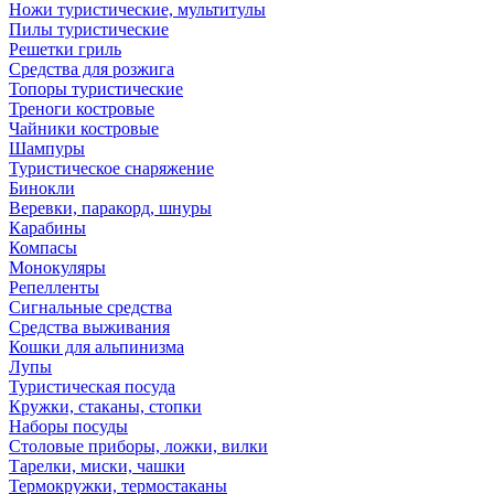
Ножи туристические, мультитулы
Пилы туристические
Решетки гриль
Средства для розжига
Топоры туристические
Треноги костровые
Чайники костровые
Шампуры
Туристическое снаряжение
Бинокли
Веревки, паракорд, шнуры
Карабины
Компасы
Монокуляры
Репелленты
Сигнальные средства
Средства выживания
Кошки для альпинизма
Лупы
Туристическая посуда
Кружки, стаканы, стопки
Наборы посуды
Столовые приборы, ложки, вилки
Тарелки, миски, чашки
Термокружки, термостаканы