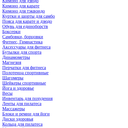
Кимоно для дзюдо
Кимоно для карате
Кимоно для тэквондо
Куртки и шорты для самбо
Пояса для карате и дзюдо
Обувь для единоборств
Боксерки
Самбовки, борцовки
Фитнес, Гимнастика
Аксессуары для фитнеса
Бутылки для спорта
Динамометры
Магнезия
Перчатки для фитнеса
Полотенца спортивные
Шагомеры
Шейкеры спортивные
Йога и здоровье
Весы
Инвентарь для похудения
Ленты для пилатеса
Массажеры
Блоки и ремни для йоги
Диски здоровья
Кольца для пилатеса