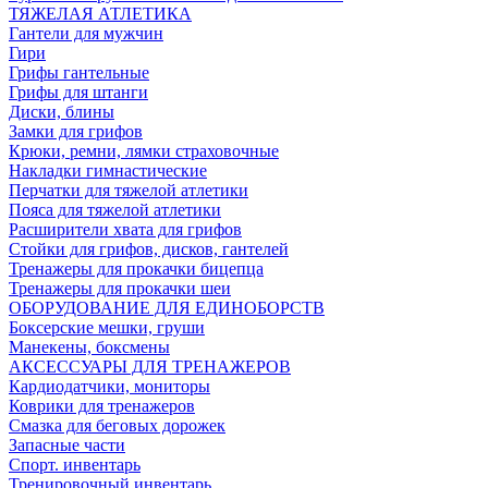
ТЯЖЕЛАЯ АТЛЕТИКА
Гантели для мужчин
Гири
Грифы гантельные
Грифы для штанги
Диски, блины
Замки для грифов
Крюки, ремни, лямки страховочные
Накладки гимнастические
Перчатки для тяжелой атлетики
Пояса для тяжелой атлетики
Расширители хвата для грифов
Стойки для грифов, дисков, гантелей
Тренажеры для прокачки бицепца
Тренажеры для прокачки шеи
ОБОРУДОВАНИЕ ДЛЯ ЕДИНОБОРСТВ
Боксерские мешки, груши
Манекены, боксмены
АКСЕССУАРЫ ДЛЯ ТРЕНАЖЕРОВ
Кардиодатчики, мониторы
Коврики для тренажеров
Смазка для беговых дорожек
Запасные части
Спорт. инвентарь
Тренировочный инвентарь