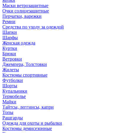
Кепки
Маски ветрозащитные
Очки солнцезащитные
Перчатки, варежки
Ремни
Средства по уходу за одеждой
Шапки
Шарфы
Женская одежда
Куртки
Брюки
Ветровки
Джемпера, Толстовки
Жилеты
Костюмы спортивные
Футболки
Шорты
Купальники
Термобелье
Майки
Тайтсы, леггинсы, капри
Топы
Рашгарды
Одежда для охоты и рыбалки
Костюмы демисезонные