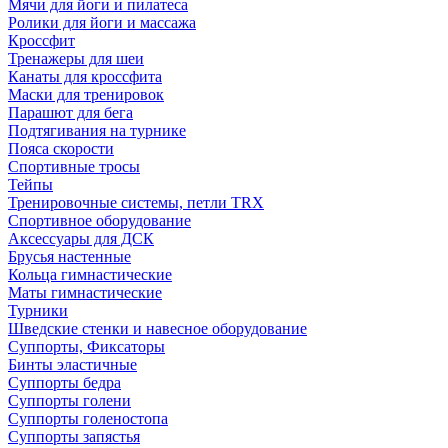
Мячи для йоги и пилатеса
Ролики для йоги и массажа
Кроссфит
Тренажеры для шеи
Канаты для кроссфита
Маски для тренировок
Парашют для бега
Подтягивания на турнике
Пояса скорости
Спортивные тросы
Тейпы
Тренировочные системы, петли TRX
Спортивное оборудование
Аксессуары для ДСК
Брусья настенные
Кольца гимнастические
Маты гимнастические
Турники
Шведские стенки и навесное оборудование
Суппорты, Фиксаторы
Бинты эластичные
Суппорты бедра
Суппорты голени
Суппорты голеностопа
Суппорты запястья