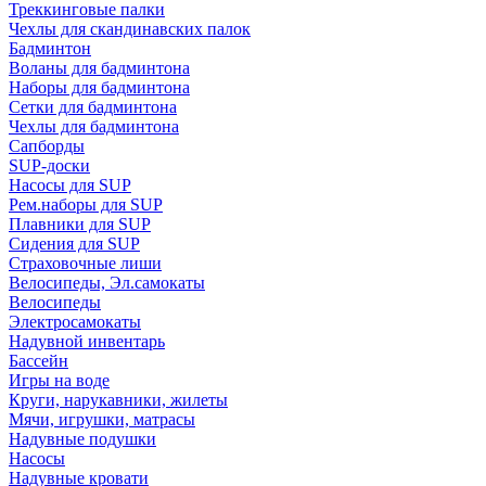
Треккинговые палки
Чехлы для скандинавских палок
Бадминтон
Воланы для бадминтона
Наборы для бадминтона
Сетки для бадминтона
Чехлы для бадминтона
Сапборды
SUP-доски
Насосы для SUP
Рем.наборы для SUP
Плавники для SUP
Сидения для SUP
Страховочные лиши
Велосипеды, Эл.самокаты
Велосипеды
Электросамокаты
Надувной инвентарь
Бассейн
Игры на воде
Круги, нарукавники, жилеты
Мячи, игрушки, матрасы
Надувные подушки
Насосы
Надувные кровати