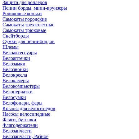
Защита для роллеров
Пенни борды, мини-круизеры
Роликовые коньки
Самокаты городские
Самокаты трехколесные
Самокаты трюковые
Скейтборды
Сумки для пеннибордов
Шлемы
Велоаксессуары
Велоаптечки
Велозамки
Велозвонки
Велокресла
Велокамеры
Велокомпьютеры
Велоперчатки
Велосумки
Велофонари, фары
Крылья для велосипедов
Насосы велосипедные
Фляги, бутылки
Флягодержатели
Велозапчасти
Велозапчасти, Разное