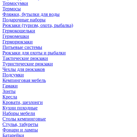
Термосумки
Термосы
Фляжки, бутылки для воды
Подарочные наборы
Рюкзаки (туризм, охота, рыбалка)
Гермокошельки
Гермомешки
Герморюкзаки
Питьевые системы
Рюкзаки для охоты и рыбалки
Тактические рюкзаки
Туристические рюкзаки
Чехлы для рюкзаков
Подсумки
Кемпинговая мебель
Гамаки
Зонты
Кресла
Кровати, шезлонги
Кухни походные
Наборы мебели
Столы кемпинговые
Стулья, табуреты
Фонари и лампы
Батарейки