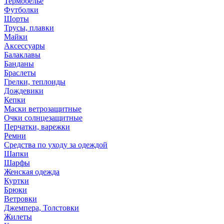
Термобелье
Футболки
Шорты
Трусы, плавки
Майки
Аксессуары
Балаклавы
Банданы
Браслеты
Грелки, теплоиды
Дождевики
Кепки
Маски ветрозащитные
Очки солнцезащитные
Перчатки, варежки
Ремни
Средства по уходу за одеждой
Шапки
Шарфы
Женская одежда
Куртки
Брюки
Ветровки
Джемпера, Толстовки
Жилеты