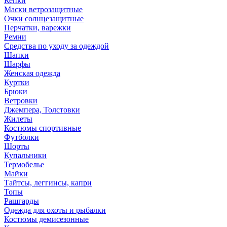
Кепки
Маски ветрозащитные
Очки солнцезащитные
Перчатки, варежки
Ремни
Средства по уходу за одеждой
Шапки
Шарфы
Женская одежда
Куртки
Брюки
Ветровки
Джемпера, Толстовки
Жилеты
Костюмы спортивные
Футболки
Шорты
Купальники
Термобелье
Майки
Тайтсы, леггинсы, капри
Топы
Рашгарды
Одежда для охоты и рыбалки
Костюмы демисезонные