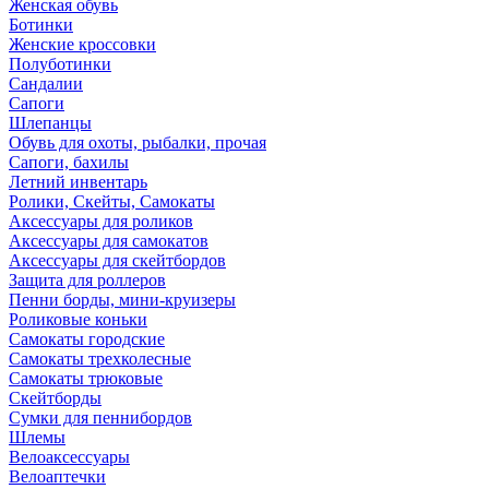
Женская обувь
Ботинки
Женские кроссовки
Полуботинки
Сандалии
Сапоги
Шлепанцы
Обувь для охоты, рыбалки, прочая
Сапоги, бахилы
Летний инвентарь
Ролики, Скейты, Самокаты
Аксессуары для роликов
Аксессуары для самокатов
Аксессуары для скейтбордов
Защита для роллеров
Пенни борды, мини-круизеры
Роликовые коньки
Самокаты городские
Самокаты трехколесные
Самокаты трюковые
Скейтборды
Сумки для пеннибордов
Шлемы
Велоаксессуары
Велоаптечки