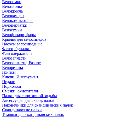
Велозамки
Велозвонки
Велокресла
Велокамеры
Велокомпьютеры
Велоперчатки
Велосумки
Велофонари, фары
Крылья для велосипедов
Насосы велосипедные
Фляги, бутылки
Флягодержатели
Велозапчасти
Велозапчасти, Разное
Велорезина
Грипсы
Ключи, Инструмент
Педали
Подножки
Смазки, очистители
Палки для спортивной ходьбы
Аксессуары для сканд. палок
Наконечники для скандинавских палок
Скандинавские палки
Темляки для скандинавских палок