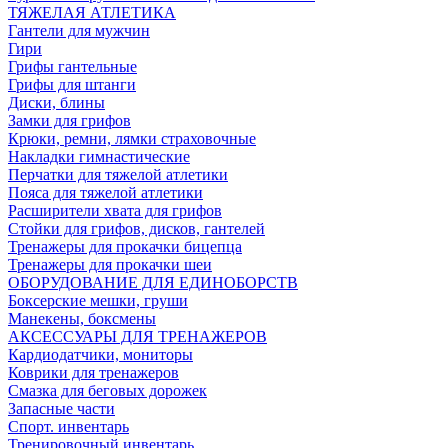
ТЯЖЕЛАЯ АТЛЕТИКА
Гантели для мужчин
Гири
Грифы гантельные
Грифы для штанги
Диски, блины
Замки для грифов
Крюки, ремни, лямки страховочные
Накладки гимнастические
Перчатки для тяжелой атлетики
Пояса для тяжелой атлетики
Расширители хвата для грифов
Стойки для грифов, дисков, гантелей
Тренажеры для прокачки бицепца
Тренажеры для прокачки шеи
ОБОРУДОВАНИЕ ДЛЯ ЕДИНОБОРСТВ
Боксерские мешки, груши
Манекены, боксмены
АКСЕССУАРЫ ДЛЯ ТРЕНАЖЕРОВ
Кардиодатчики, мониторы
Коврики для тренажеров
Смазка для беговых дорожек
Запасные части
Спорт. инвентарь
Тренировочный инвентарь