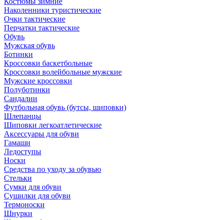
Костюмы зимние
Наколенники туристические
Очки тактические
Перчатки тактические
Обувь
Мужская обувь
Ботинки
Кроссовки баскетбольные
Кроссовки волейбольные мужские
Мужские кроссовки
Полуботинки
Сандалии
Футбольная обувь (бутсы, шиповки)
Шлепанцы
Шиповки легкоатлетические
Аксессуары для обуви
Гамаши
Ледоступы
Носки
Средства по уходу за обувью
Стельки
Сумки для обуви
Сушилки для обуви
Термоноски
Шнурки