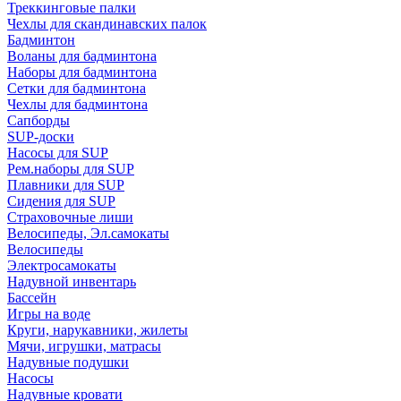
Треккинговые палки
Чехлы для скандинавских палок
Бадминтон
Воланы для бадминтона
Наборы для бадминтона
Сетки для бадминтона
Чехлы для бадминтона
Сапборды
SUP-доски
Насосы для SUP
Рем.наборы для SUP
Плавники для SUP
Сидения для SUP
Страховочные лиши
Велосипеды, Эл.самокаты
Велосипеды
Электросамокаты
Надувной инвентарь
Бассейн
Игры на воде
Круги, нарукавники, жилеты
Мячи, игрушки, матрасы
Надувные подушки
Насосы
Надувные кровати