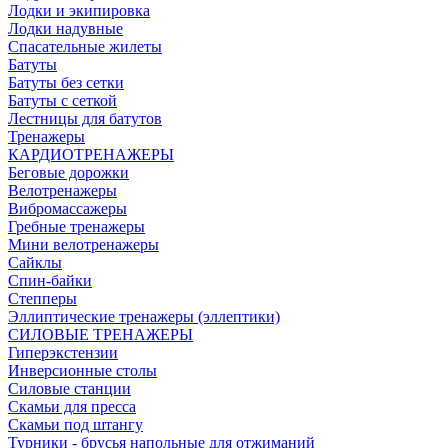
Лодки и экипировка
Лодки надувные
Спасательные жилеты
Батуты
Батуты без сетки
Батуты с сеткой
Лестницы для батутов
Тренажеры
КАРДИОТРЕНАЖЕРЫ
Беговые дорожки
Велотренажеры
Вибромассажеры
Гребные тренажеры
Мини велотренажеры
Сайклы
Спин-байки
Степперы
Эллиптические тренажеры (эллептики)
СИЛОВЫЕ ТРЕНАЖЕРЫ
Гиперэкстензии
Инверсионные столы
Силовые станции
Скамьи для пресса
Скамьи под штангу
Турники - брусья напольные для отжиманий