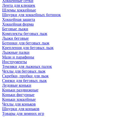
Хоккейные сетки
Лента для клюшек
Шлемы хоккейные
Шнурки для хоккейных ботинок
Хоккейная защита
Хоккейная форма
Беговые лыжи
Комплекты беговых лыж
Лыжи беговые
Ботинки для беговых лыж
Крепления для беговых лыж
Лыжные палки
Мази и парафины
Инструменты
Темляки для лыжных палок
Чехлы для беговых лыж
Скребки, пробки для лыж
Связки для беговых лыж
Ледовые коньки
Коньки раздвижные
Коньки фигурные
Коньки хоккейные
Чехлы для коньков
Шнурки для коньков
Товары для зимних игр