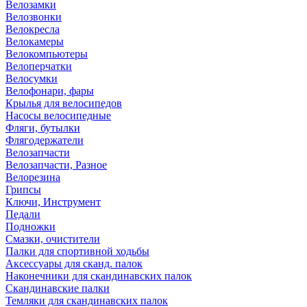
Велозамки
Велозвонки
Велокресла
Велокамеры
Велокомпьютеры
Велоперчатки
Велосумки
Велофонари, фары
Крылья для велосипедов
Насосы велосипедные
Фляги, бутылки
Флягодержатели
Велозапчасти
Велозапчасти, Разное
Велорезина
Грипсы
Ключи, Инструмент
Педали
Подножки
Смазки, очистители
Палки для спортивной ходьбы
Аксессуары для сканд. палок
Наконечники для скандинавских палок
Скандинавские палки
Темляки для скандинавских палок