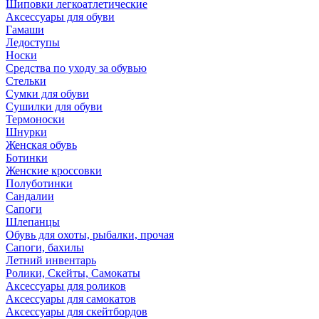
Шиповки легкоатлетические
Аксессуары для обуви
Гамаши
Ледоступы
Носки
Средства по уходу за обувью
Стельки
Сумки для обуви
Сушилки для обуви
Термоноски
Шнурки
Женская обувь
Ботинки
Женские кроссовки
Полуботинки
Сандалии
Сапоги
Шлепанцы
Обувь для охоты, рыбалки, прочая
Сапоги, бахилы
Летний инвентарь
Ролики, Скейты, Самокаты
Аксессуары для роликов
Аксессуары для самокатов
Аксессуары для скейтбордов