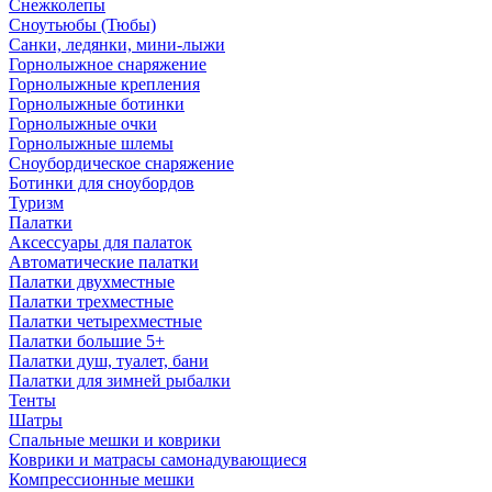
Снежколепы
Сноутьюбы (Тюбы)
Санки, ледянки, мини-лыжи
Горнолыжное снаряжение
Горнолыжные крепления
Горнолыжные ботинки
Горнолыжные очки
Горнолыжные шлемы
Сноубордическое снаряжение
Ботинки для сноубордов
Туризм
Палатки
Аксессуары для палаток
Автоматические палатки
Палатки двухместные
Палатки трехместные
Палатки четырехместные
Палатки большие 5+
Палатки душ, туалет, бани
Палатки для зимней рыбалки
Тенты
Шатры
Спальные мешки и коврики
Коврики и матрасы самонадувающиеся
Компрессионные мешки