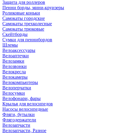
Защита для роллеров
Пенни борды, мини-круизеры
Роликовые коньки
Самокаты городские
Самокаты трехколесные
Самокаты трюковые
Скейтборды
Сумки для пеннибордов
Шлемы
Велоаксессуары
Велоаптечки
Велозамки
Велозвонки
Велокресла
Велокамеры
Велокомпьютеры
Велоперчатки
Велосумки
Велофонари, фары
Крылья для велосипедов
Насосы велосипедные
Фляги, бутылки
Флягодержатели
Велозапчасти
Велозапчасти, Разное