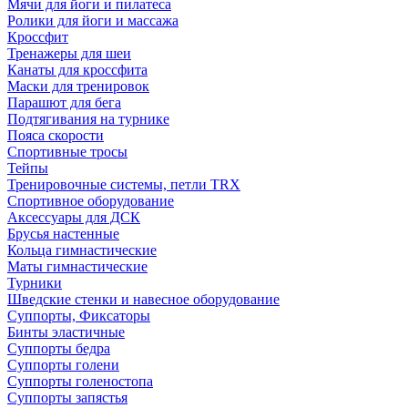
Мячи для йоги и пилатеса
Ролики для йоги и массажа
Кроссфит
Тренажеры для шеи
Канаты для кроссфита
Маски для тренировок
Парашют для бега
Подтягивания на турнике
Пояса скорости
Спортивные тросы
Тейпы
Тренировочные системы, петли TRX
Спортивное оборудование
Аксессуары для ДСК
Брусья настенные
Кольца гимнастические
Маты гимнастические
Турники
Шведские стенки и навесное оборудование
Суппорты, Фиксаторы
Бинты эластичные
Суппорты бедра
Суппорты голени
Суппорты голеностопа
Суппорты запястья