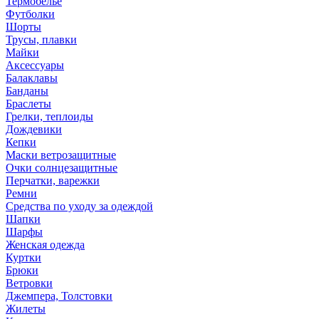
Термобелье
Футболки
Шорты
Трусы, плавки
Майки
Аксессуары
Балаклавы
Банданы
Браслеты
Грелки, теплоиды
Дождевики
Кепки
Маски ветрозащитные
Очки солнцезащитные
Перчатки, варежки
Ремни
Средства по уходу за одеждой
Шапки
Шарфы
Женская одежда
Куртки
Брюки
Ветровки
Джемпера, Толстовки
Жилеты