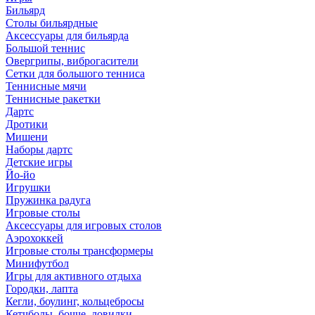
Бильярд
Столы бильярдные
Аксессуары для бильярда
Большой теннис
Овергрипы, виброгасители
Сетки для большого тенниса
Теннисные мячи
Теннисные ракетки
Дартс
Дротики
Мишени
Наборы дартс
Детские игры
Йо-йо
Игрушки
Пружинка радуга
Игровые столы
Аксессуары для игровых столов
Аэрохоккей
Игровые столы трансформеры
Минифутбол
Игры для активного отдыха
Городки, лапта
Кегли, боулинг, кольцебросы
Кетчболы, бочче, ловилки