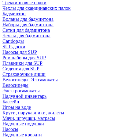
Треккинговые палки
Чехлы для скандинавских палок
Бадминтон
Воланы для бадминтона
Наборы для бадминтона
Сетки для бадминтона
Чехлы для бадминтона
Сапборды
SUP-доски
Насосы для SUP
Рем.наборы для SUP
Плавники для SUP
Сидения для SUP
Страховочные лиши
Велосипеды, Эл.самокаты
Велосипеды
Электросамокаты
Надувной инвентарь
Бассейн
Игры на воде
Круги, нарукавники, жилеты
Мячи, игрушки, матрасы
Надувные подушки
Насосы
Надувные кровати