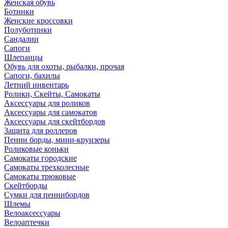
Женская обувь
Ботинки
Женские кроссовки
Полуботинки
Сандалии
Сапоги
Шлепанцы
Обувь для охоты, рыбалки, прочая
Сапоги, бахилы
Летний инвентарь
Ролики, Скейты, Самокаты
Аксессуары для роликов
Аксессуары для самокатов
Аксессуары для скейтбордов
Защита для роллеров
Пенни борды, мини-круизеры
Роликовые коньки
Самокаты городские
Самокаты трехколесные
Самокаты трюковые
Скейтборды
Сумки для пеннибордов
Шлемы
Велоаксессуары
Велоаптечки