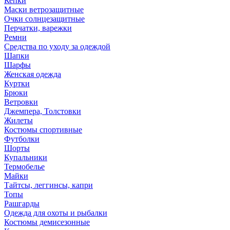
Кепки
Маски ветрозащитные
Очки солнцезащитные
Перчатки, варежки
Ремни
Средства по уходу за одеждой
Шапки
Шарфы
Женская одежда
Куртки
Брюки
Ветровки
Джемпера, Толстовки
Жилеты
Костюмы спортивные
Футболки
Шорты
Купальники
Термобелье
Майки
Тайтсы, леггинсы, капри
Топы
Рашгарды
Одежда для охоты и рыбалки
Костюмы демисезонные