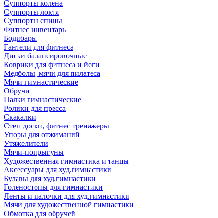
Суппорты колена
Суппорты локтя
Суппорты спины
Фитнес инвентарь
Бодибары
Гантели для фитнеса
Диски балансировочные
Коврики для фитнеса и йоги
Медболы, мячи для пилатеса
Мячи гимнастические
Обручи
Палки гимнастические
Ролики для пресса
Скакалки
Степ-доски, фитнес-тренажеры
Упоры для отжиманий
Утяжелители
Мячи-попрыгуны
Художественная гимнастика и танцы
Аксессуары для худ.гимнастики
Булавы для худ.гимнастики
Голеностопы для гимнастики
Ленты и палочки для худ.гимнастики
Мячи для художественной гимнастики
Обмотка для обручей