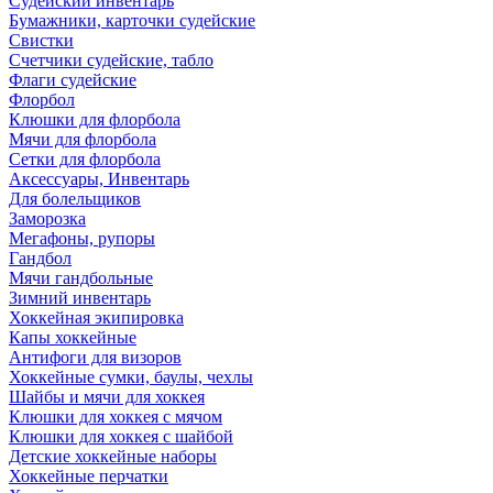
Судейский инвентарь
Бумажники, карточки судейские
Свистки
Счетчики судейские, табло
Флаги судейские
Флорбол
Клюшки для флорбола
Мячи для флорбола
Сетки для флорбола
Аксессуары, Инвентарь
Для болельщиков
Заморозка
Мегафоны, рупоры
Гандбол
Мячи гандбольные
Зимний инвентарь
Хоккейная экипировка
Капы хоккейные
Антифоги для визоров
Хоккейные сумки, баулы, чехлы
Шайбы и мячи для хоккея
Клюшки для хоккея с мячом
Клюшки для хоккея с шайбой
Детские хоккейные наборы
Хоккейные перчатки