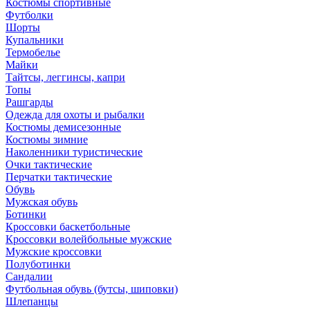
Костюмы спортивные
Футболки
Шорты
Купальники
Термобелье
Майки
Тайтсы, леггинсы, капри
Топы
Рашгарды
Одежда для охоты и рыбалки
Костюмы демисезонные
Костюмы зимние
Наколенники туристические
Очки тактические
Перчатки тактические
Обувь
Мужская обувь
Ботинки
Кроссовки баскетбольные
Кроссовки волейбольные мужские
Мужские кроссовки
Полуботинки
Сандалии
Футбольная обувь (бутсы, шиповки)
Шлепанцы