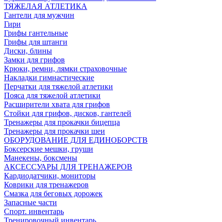
ТЯЖЕЛАЯ АТЛЕТИКА
Гантели для мужчин
Гири
Грифы гантельные
Грифы для штанги
Диски, блины
Замки для грифов
Крюки, ремни, лямки страховочные
Накладки гимнастические
Перчатки для тяжелой атлетики
Пояса для тяжелой атлетики
Расширители хвата для грифов
Стойки для грифов, дисков, гантелей
Тренажеры для прокачки бицепца
Тренажеры для прокачки шеи
ОБОРУДОВАНИЕ ДЛЯ ЕДИНОБОРСТВ
Боксерские мешки, груши
Манекены, боксмены
АКСЕССУАРЫ ДЛЯ ТРЕНАЖЕРОВ
Кардиодатчики, мониторы
Коврики для тренажеров
Смазка для беговых дорожек
Запасные части
Спорт. инвентарь
Тренировочный инвентарь