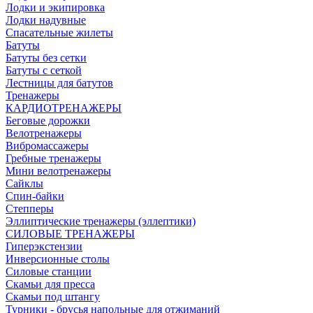
Лодки и экипировка
Лодки надувные
Спасательные жилеты
Батуты
Батуты без сетки
Батуты с сеткой
Лестницы для батутов
Тренажеры
КАРДИОТРЕНАЖЕРЫ
Беговые дорожки
Велотренажеры
Вибромассажеры
Гребные тренажеры
Мини велотренажеры
Сайклы
Спин-байки
Степперы
Эллиптические тренажеры (эллептики)
СИЛОВЫЕ ТРЕНАЖЕРЫ
Гиперэкстензии
Инверсионные столы
Силовые станции
Скамьи для пресса
Скамьи под штангу
Турники - брусья напольные для отжиманий