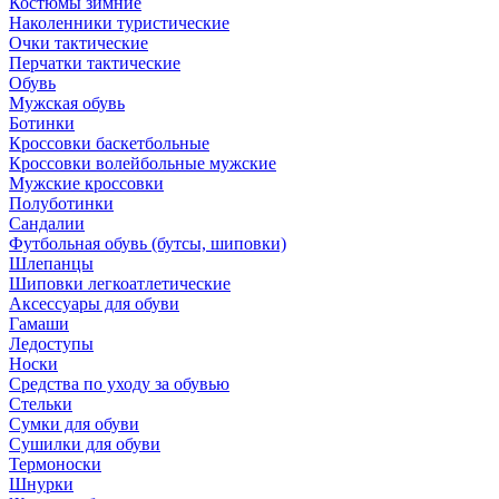
Костюмы зимние
Наколенники туристические
Очки тактические
Перчатки тактические
Обувь
Мужская обувь
Ботинки
Кроссовки баскетбольные
Кроссовки волейбольные мужские
Мужские кроссовки
Полуботинки
Сандалии
Футбольная обувь (бутсы, шиповки)
Шлепанцы
Шиповки легкоатлетические
Аксессуары для обуви
Гамаши
Ледоступы
Носки
Средства по уходу за обувью
Стельки
Сумки для обуви
Сушилки для обуви
Термоноски
Шнурки