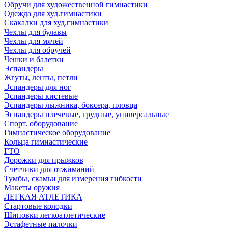
Обручи для художественной гимнастики
Одежда для худ.гимнастики
Скакалки для худ.гимнастики
Чехлы для булавы
Чехлы для мячей
Чехлы для обручей
Чешки и балетки
Эспандеры
Жгуты, ленты, петли
Эспандеры для ног
Эспандеры кистевые
Эспандеры лыжника, боксера, пловца
Эспандеры плечевые, грудные, универсальные
Спорт. оборудование
Гимнастическое оборудование
Кольца гимнастические
ГТО
Дорожки для прыжков
Счетчики для отжиманий
Тумбы, скамьи для измерения гибкости
Макеты оружия
ЛЕГКАЯ АТЛЕТИКА
Стартовые колодки
Шиповки легкоатлетические
Эстафетные палочки