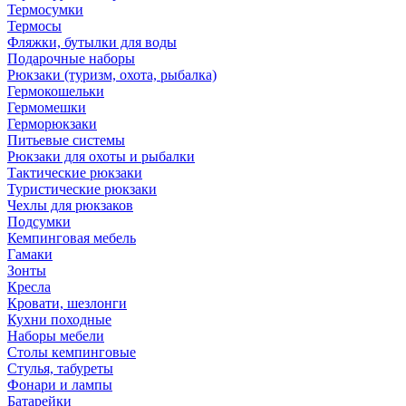
Термосумки
Термосы
Фляжки, бутылки для воды
Подарочные наборы
Рюкзаки (туризм, охота, рыбалка)
Гермокошельки
Гермомешки
Герморюкзаки
Питьевые системы
Рюкзаки для охоты и рыбалки
Тактические рюкзаки
Туристические рюкзаки
Чехлы для рюкзаков
Подсумки
Кемпинговая мебель
Гамаки
Зонты
Кресла
Кровати, шезлонги
Кухни походные
Наборы мебели
Столы кемпинговые
Стулья, табуреты
Фонари и лампы
Батарейки