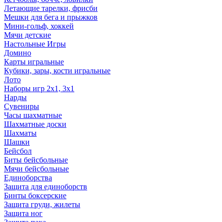
Летающие тарелки, фрисби
Мешки для бега и прыжков
Мини-гольф, хоккей
Мячи детские
Настольные Игры
Домино
Карты игральные
Кубики, зары, кости игральные
Лото
Наборы игр 2х1, 3х1
Нарды
Сувениры
Часы шахматные
Шахматные доски
Шахматы
Шашки
Бейсбол
Биты бейсбольные
Мячи бейсбольные
Единоборства
Защита для единоборств
Бинты боксерские
Защита груди, жилеты
Защита ног