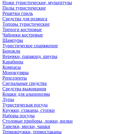
Ножи туристические, мультитулы
Пилы туристические
Решетки гриль
Средства для розжига
Топоры туристические
Треноги костровые
Чайники костровые
Шампуры
Туристическое снаряжение
Бинокли
Веревки, паракорд, шнуры
Карабины
Компасы
Монокуляры
Репелленты
Сигнальные средства
Средства выживания
Кошки для альпинизма
Лупы
Туристическая посуда
Кружки, стаканы, стопки
Наборы посуды
Столовые приборы, ложки, вилки
Тарелки, миски, чашки
Термокружки, термостаканы