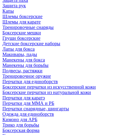
Защита паха
Защита рук
Капы
Шлемы боксерские
Шлемы для карате
Тренировочные снаряды
Боксерские мешки
Груши боксерские
Детские боксерские наборы
Лапы для бокса
Макивары, пады
Манекены для бокса
Манекены для борьбы
Подвесы, растяжки
Тренировочное оружие
Перчатки для единоборств
Боксерские перчатки из искусственной кожи
Боксерские перчатки из натуральной кожи
Перчатки для каратэ
Перчатки для ММА и РБ
Перчатки снарядные, шингарты
Одежда для единоборств
Кимоно для АРБ
Трико для борьбы
Боксерская форма