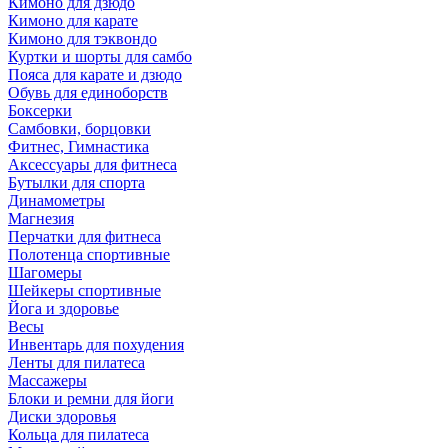
Кимоно для дзюдо
Кимоно для карате
Кимоно для тэквондо
Куртки и шорты для самбо
Пояса для карате и дзюдо
Обувь для единоборств
Боксерки
Самбовки, борцовки
Фитнес, Гимнастика
Аксессуары для фитнеса
Бутылки для спорта
Динамометры
Магнезия
Перчатки для фитнеса
Полотенца спортивные
Шагомеры
Шейкеры спортивные
Йога и здоровье
Весы
Инвентарь для похудения
Ленты для пилатеса
Массажеры
Блоки и ремни для йоги
Диски здоровья
Кольца для пилатеса