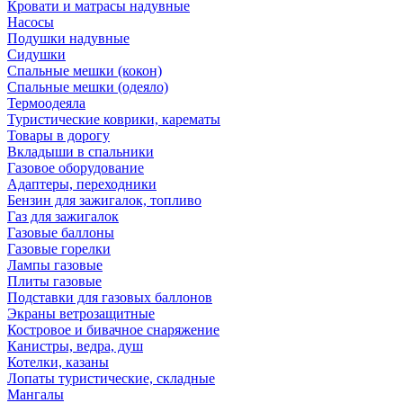
Кровати и матрасы надувные
Насосы
Подушки надувные
Сидушки
Спальные мешки (кокон)
Спальные мешки (одеяло)
Термоодеяла
Туристические коврики, карематы
Товары в дорогу
Вкладыши в спальники
Газовое оборудование
Адаптеры, переходники
Бензин для зажигалок, топливо
Газ для зажигалок
Газовые баллоны
Газовые горелки
Лампы газовые
Плиты газовые
Подставки для газовых баллонов
Экраны ветрозащитные
Костровое и бивачное снаряжение
Канистры, ведра, душ
Котелки, казаны
Лопаты туристические, складные
Мангалы