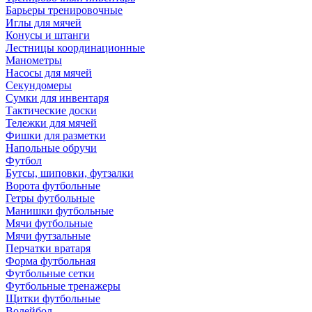
Барьеры тренировочные
Иглы для мячей
Конусы и штанги
Лестницы координационные
Манометры
Насосы для мячей
Секундомеры
Сумки для инвентаря
Тактические доски
Тележки для мячей
Фишки для разметки
Напольные обручи
Футбол
Бутсы, шиповки, футзалки
Ворота футбольные
Гетры футбольные
Манишки футбольные
Мячи футбольные
Мячи футзальные
Перчатки вратаря
Форма футбольная
Футбольные сетки
Футбольные тренажеры
Щитки футбольные
Волейбол