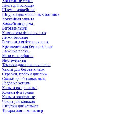
Хоккейные сетки
Лента для клюшек
Шлемы хоккейные
Шнурки для хоккейных ботинок
Хоккейная защита
Хоккейная форма
Беговые лыжи
Комплекты беговых лыж
Лыжи беговые
Ботинки для беговых лыж
Крепления для беговых лыж
Лыжные палки
Мази и парафины
Инструменты
Темляки для лыжных палок
Чехлы для беговых лыж
Скребки, пробки для лыж
Связки для беговых лыж
Ледовые коньки
Коньки раздвижные
Коньки фигурные
Коньки хоккейные
Чехлы для коньков
Шнурки для коньков
Товары для зимних игр