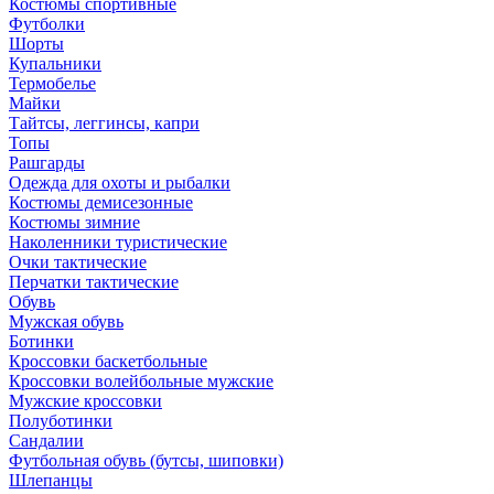
Костюмы спортивные
Футболки
Шорты
Купальники
Термобелье
Майки
Тайтсы, леггинсы, капри
Топы
Рашгарды
Одежда для охоты и рыбалки
Костюмы демисезонные
Костюмы зимние
Наколенники туристические
Очки тактические
Перчатки тактические
Обувь
Мужская обувь
Ботинки
Кроссовки баскетбольные
Кроссовки волейбольные мужские
Мужские кроссовки
Полуботинки
Сандалии
Футбольная обувь (бутсы, шиповки)
Шлепанцы