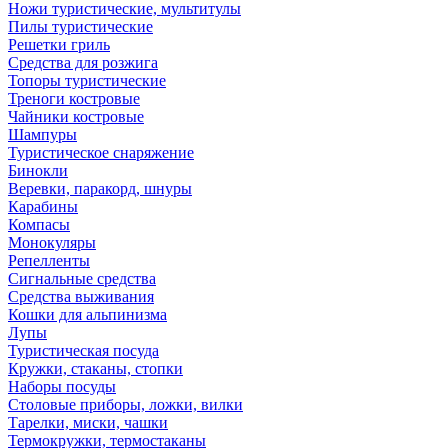
Ножи туристические, мультитулы
Пилы туристические
Решетки гриль
Средства для розжига
Топоры туристические
Треноги костровые
Чайники костровые
Шампуры
Туристическое снаряжение
Бинокли
Веревки, паракорд, шнуры
Карабины
Компасы
Монокуляры
Репелленты
Сигнальные средства
Средства выживания
Кошки для альпинизма
Лупы
Туристическая посуда
Кружки, стаканы, стопки
Наборы посуды
Столовые приборы, ложки, вилки
Тарелки, миски, чашки
Термокружки, термостаканы