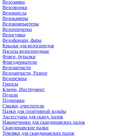
Велозамки
Велозвонки
Велокресла
Велокамеры
Велокомпьютеры
Велоперчатки
Велосумки
Велофонари, фары
Крылья для велосипедов
Насосы велосипедные
Фляги, бутылки
Флягодержатели
Велозапчасти
Велозапчасти, Разное
Велорезина
Грипсы
Ключи, Инструмент
Педали
Подножки
Смазки, очистители
Палки для спортивной ходьбы
Аксессуары для сканд. палок
Наконечники для скандинавских палок
Скандинавские палки
Темляки для скандинавских палок