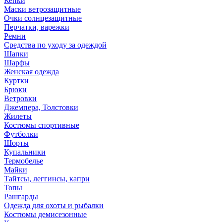
Кепки
Маски ветрозащитные
Очки солнцезащитные
Перчатки, варежки
Ремни
Средства по уходу за одеждой
Шапки
Шарфы
Женская одежда
Куртки
Брюки
Ветровки
Джемпера, Толстовки
Жилеты
Костюмы спортивные
Футболки
Шорты
Купальники
Термобелье
Майки
Тайтсы, леггинсы, капри
Топы
Рашгарды
Одежда для охоты и рыбалки
Костюмы демисезонные