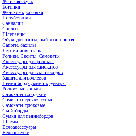
Женская обувь
Ботинки
Женские кроссовки
Полуботинки
Сандалии
Сапоги
Шлепанцы
Обувь для охоты, рыбалки, прочая
Сапоги, бахилы
Летний инвентарь
Ролики, Скейты, Самокаты
Аксессуары для роликов
Аксессуары для самокатов
Аксессуары для скейтбордов
Защита для роллеров
Пенни борды, мини-круизеры
Роликовые коньки
Самокаты городские
Самокаты трехколесные
Самокаты трюковые
Скейтборды
Сумки для пеннибордов
Шлемы
Велоаксессуары
Велоаптечки