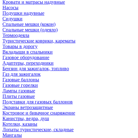
Кровати и матрасы надувные
Насосы
Подушки надувные
Сидушки
Спальные мешки (кокон)
Спальные мешки (одеяло)
Термоодеяла
Туристические коврики, карематы
Товары в дорогу
Вкладыши в спальники
Газовое оборудование
Адаптеры, переходники
Бензин для зажигалок, топливо
Газ для зажигалок
Газовые баллоны
Газовые горелки
Лампы газовые
Плиты газовые
Подставки для газовых баллонов
Экраны ветрозащитные
Костровое и бивачное снаряжение
Канистры, ведра, душ
Котелки, казаны
Лопаты туристические, складные
Мангалы