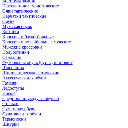
Костюмы зимние
Наколенники туристические
Очки тактические
Перчатки тактические
Обувь
Мужская обувь
Ботинки
Кроссовки баскетбольные
Кроссовки волейбольные мужские
Мужские кроссовки
Полуботинки
Сандалии
Футбольная обувь (бутсы, шиповки)
Шлепанцы
Шиповки легкоатлетические
Аксессуары для обуви
Гамаши
Ледоступы
Носки
Средства по уходу за обувью
Стельки
Сумки для обуви
Сушилки для обуви
Термоноски
Шнурки