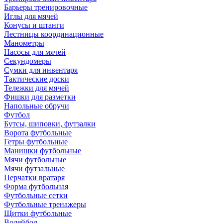
Барьеры тренировочные
Иглы для мячей
Конусы и штанги
Лестницы координационные
Манометры
Насосы для мячей
Секундомеры
Сумки для инвентаря
Тактические доски
Тележки для мячей
Фишки для разметки
Напольные обручи
Футбол
Бутсы, шиповки, футзалки
Ворота футбольные
Гетры футбольные
Манишки футбольные
Мячи футбольные
Мячи футзальные
Перчатки вратаря
Форма футбольная
Футбольные сетки
Футбольные тренажеры
Щитки футбольные
Волейбол