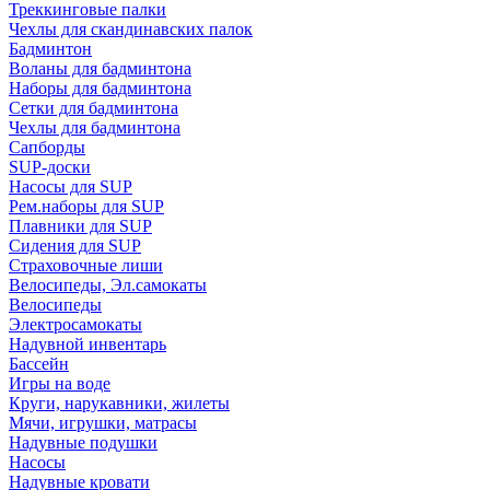
Треккинговые палки
Чехлы для скандинавских палок
Бадминтон
Воланы для бадминтона
Наборы для бадминтона
Сетки для бадминтона
Чехлы для бадминтона
Сапборды
SUP-доски
Насосы для SUP
Рем.наборы для SUP
Плавники для SUP
Сидения для SUP
Страховочные лиши
Велосипеды, Эл.самокаты
Велосипеды
Электросамокаты
Надувной инвентарь
Бассейн
Игры на воде
Круги, нарукавники, жилеты
Мячи, игрушки, матрасы
Надувные подушки
Насосы
Надувные кровати