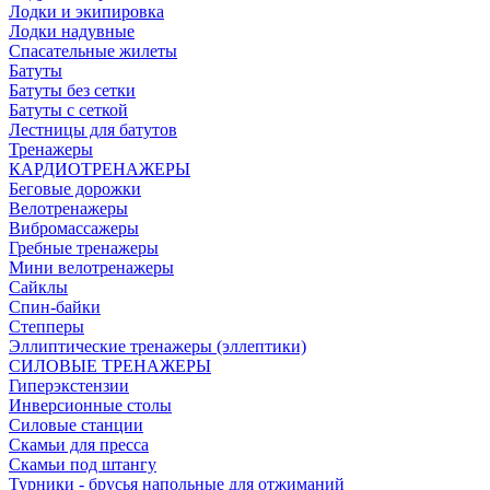
Лодки и экипировка
Лодки надувные
Спасательные жилеты
Батуты
Батуты без сетки
Батуты с сеткой
Лестницы для батутов
Тренажеры
КАРДИОТРЕНАЖЕРЫ
Беговые дорожки
Велотренажеры
Вибромассажеры
Гребные тренажеры
Мини велотренажеры
Сайклы
Спин-байки
Степперы
Эллиптические тренажеры (эллептики)
СИЛОВЫЕ ТРЕНАЖЕРЫ
Гиперэкстензии
Инверсионные столы
Силовые станции
Скамьи для пресса
Скамьи под штангу
Турники - брусья напольные для отжиманий