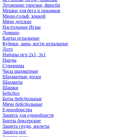
Летающие тарелки, фрисби
Мешки для бега и прыжков
Мини-гольф, хоккей
Мячи детские
Настольные Игры
Домино
Карты игральные
Кубики, зары, кости игральные
Лото
Наборы игр 2х1, 3х1
Нарды
Сувениры
Часы шахматные
Шахматные доски
Шахматы
Шашки
Бейсбол
Биты бейсбольные
Мячи бейсбольные
Единоборства
Защита для единоборств
Бинты боксерские
Защита груди, жилеты
Защита ног