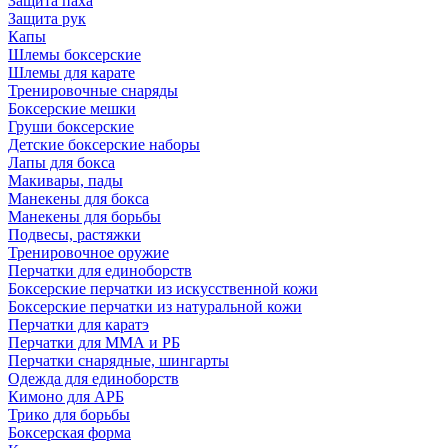
Защита паха
Защита рук
Капы
Шлемы боксерские
Шлемы для карате
Тренировочные снаряды
Боксерские мешки
Груши боксерские
Детские боксерские наборы
Лапы для бокса
Макивары, пады
Манекены для бокса
Манекены для борьбы
Подвесы, растяжки
Тренировочное оружие
Перчатки для единоборств
Боксерские перчатки из искусственной кожи
Боксерские перчатки из натуральной кожи
Перчатки для каратэ
Перчатки для ММА и РБ
Перчатки снарядные, шингарты
Одежда для единоборств
Кимоно для АРБ
Трико для борьбы
Боксерская форма