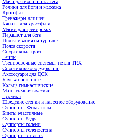
Мячи для йоги и пилатеса
Ролики для йоги и массажа
Кроссфит
Тренажеры для шеи
Канаты для кроссфита
Маски для тренировок
Парашют для бега
Подтягивания на турнике
Пояса скорости
Спортивные тросы
Тейпы
Тренировочные системы, петли TRX
Спортивное оборудование
Аксессуары для ДСК
Брусья настенные
Кольца гимнастические
Маты гимнастические
Турники
Шведские стенки и навесное оборудование
Суппорты, Фиксаторы
Бинты эластичные
Суппорты бедра
Суппорты голени
Суппорты голеностопа
Суппорты запястья