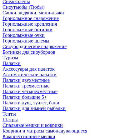
Снежколепы
Сноутьюбы (Тюбы)
Санки, ледянки, мини-лыжи
Горнолыжное снаряжение
Горнолыжные крепления
Горнолыжные ботинки
Горнолыжные очки
Горнолыжные шлемы
Сноубордическое снаряжение
Ботинки для сноубордов
Туризм
Палатки
Аксессуары для палаток
Автоматические палатки
Палатки двухместные
Палатки трехместные
Палатки четырехместные
Палатки большие 5+
Палатки душ, туалет, бани
Палатки для зимней рыбалки
Тенты
Шатры
Спальные мешки и коврики
Коврики и матрасы самонадувающиеся
Компрессионные мешки