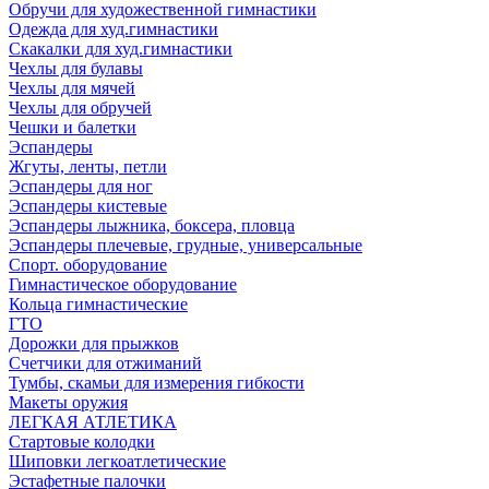
Обручи для художественной гимнастики
Одежда для худ.гимнастики
Скакалки для худ.гимнастики
Чехлы для булавы
Чехлы для мячей
Чехлы для обручей
Чешки и балетки
Эспандеры
Жгуты, ленты, петли
Эспандеры для ног
Эспандеры кистевые
Эспандеры лыжника, боксера, пловца
Эспандеры плечевые, грудные, универсальные
Спорт. оборудование
Гимнастическое оборудование
Кольца гимнастические
ГТО
Дорожки для прыжков
Счетчики для отжиманий
Тумбы, скамьи для измерения гибкости
Макеты оружия
ЛЕГКАЯ АТЛЕТИКА
Стартовые колодки
Шиповки легкоатлетические
Эстафетные палочки