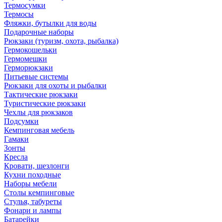
Термосумки
Термосы
Фляжки, бутылки для воды
Подарочные наборы
Рюкзаки (туризм, охота, рыбалка)
Гермокошельки
Гермомешки
Герморюкзаки
Питьевые системы
Рюкзаки для охоты и рыбалки
Тактические рюкзаки
Туристические рюкзаки
Чехлы для рюкзаков
Подсумки
Кемпинговая мебель
Гамаки
Зонты
Кресла
Кровати, шезлонги
Кухни походные
Наборы мебели
Столы кемпинговые
Стулья, табуреты
Фонари и лампы
Батарейки