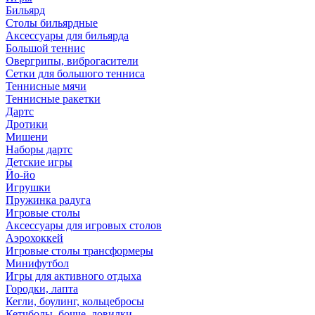
Бильярд
Столы бильярдные
Аксессуары для бильярда
Большой теннис
Овергрипы, виброгасители
Сетки для большого тенниса
Теннисные мячи
Теннисные ракетки
Дартс
Дротики
Мишени
Наборы дартс
Детские игры
Йо-йо
Игрушки
Пружинка радуга
Игровые столы
Аксессуары для игровых столов
Аэрохоккей
Игровые столы трансформеры
Минифутбол
Игры для активного отдыха
Городки, лапта
Кегли, боулинг, кольцебросы
Кетчболы, бочче, ловилки