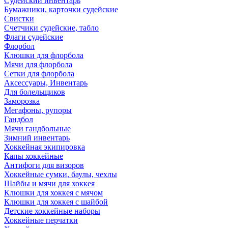
Судейский инвентарь
Бумажники, карточки судейские
Свистки
Счетчики судейские, табло
Флаги судейские
Флорбол
Клюшки для флорбола
Мячи для флорбола
Сетки для флорбола
Аксессуары, Инвентарь
Для болельщиков
Заморозка
Мегафоны, рупоры
Гандбол
Мячи гандбольные
Зимний инвентарь
Хоккейная экипировка
Капы хоккейные
Антифоги для визоров
Хоккейные сумки, баулы, чехлы
Шайбы и мячи для хоккея
Клюшки для хоккея с мячом
Клюшки для хоккея с шайбой
Детские хоккейные наборы
Хоккейные перчатки