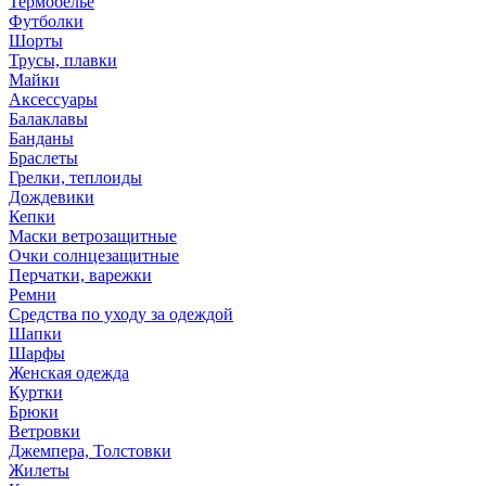
Термобелье
Футболки
Шорты
Трусы, плавки
Майки
Аксессуары
Балаклавы
Банданы
Браслеты
Грелки, теплоиды
Дождевики
Кепки
Маски ветрозащитные
Очки солнцезащитные
Перчатки, варежки
Ремни
Средства по уходу за одеждой
Шапки
Шарфы
Женская одежда
Куртки
Брюки
Ветровки
Джемпера, Толстовки
Жилеты