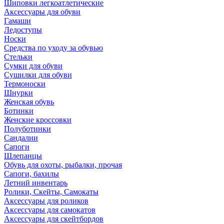
Шиповки легкоатлетические
Аксессуары для обуви
Гамаши
Ледоступы
Носки
Средства по уходу за обувью
Стельки
Сумки для обуви
Сушилки для обуви
Термоноски
Шнурки
Женская обувь
Ботинки
Женские кроссовки
Полуботинки
Сандалии
Сапоги
Шлепанцы
Обувь для охоты, рыбалки, прочая
Сапоги, бахилы
Летний инвентарь
Ролики, Скейты, Самокаты
Аксессуары для роликов
Аксессуары для самокатов
Аксессуары для скейтбордов