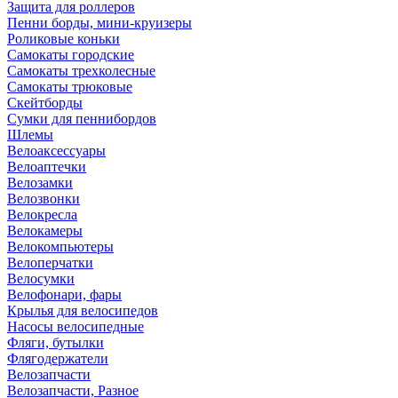
Защита для роллеров
Пенни борды, мини-круизеры
Роликовые коньки
Самокаты городские
Самокаты трехколесные
Самокаты трюковые
Скейтборды
Сумки для пеннибордов
Шлемы
Велоаксессуары
Велоаптечки
Велозамки
Велозвонки
Велокресла
Велокамеры
Велокомпьютеры
Велоперчатки
Велосумки
Велофонари, фары
Крылья для велосипедов
Насосы велосипедные
Фляги, бутылки
Флягодержатели
Велозапчасти
Велозапчасти, Разное