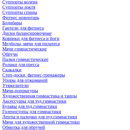
Суппорты колена
Суппорты локтя
Суппорты спины
Фитнес инвентарь
Бодибары
Гантели для фитнеса
Диски балансировочные
Коврики для фитнеса и йоги
Медболы, мячи для пилатеса
Мячи гимнастические
Обручи
Палки гимнастические
Ролики для пресса
Скакалки
Степ-доски, фитнес-тренажеры
Упоры для отжиманий
Утяжелители
Мячи-попрыгуны
Художественная гимнастика и танцы
Аксессуары для худ.гимнастики
Булавы для худ.гимнастики
Голеностопы для гимнастики
Ленты и палочки для худ.гимнастики
Мячи для художественной гимнастики
Обмотка для обручей