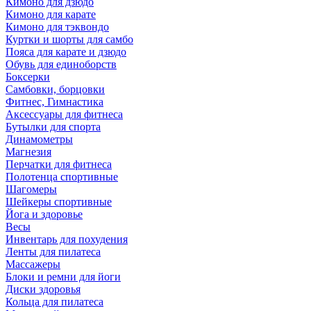
Кимоно для дзюдо
Кимоно для карате
Кимоно для тэквондо
Куртки и шорты для самбо
Пояса для карате и дзюдо
Обувь для единоборств
Боксерки
Самбовки, борцовки
Фитнес, Гимнастика
Аксессуары для фитнеса
Бутылки для спорта
Динамометры
Магнезия
Перчатки для фитнеса
Полотенца спортивные
Шагомеры
Шейкеры спортивные
Йога и здоровье
Весы
Инвентарь для похудения
Ленты для пилатеса
Массажеры
Блоки и ремни для йоги
Диски здоровья
Кольца для пилатеса