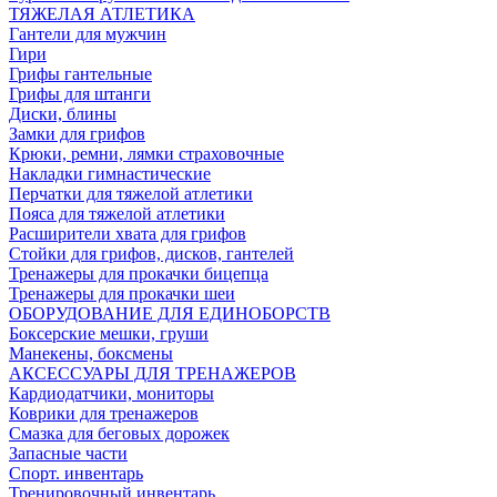
ТЯЖЕЛАЯ АТЛЕТИКА
Гантели для мужчин
Гири
Грифы гантельные
Грифы для штанги
Диски, блины
Замки для грифов
Крюки, ремни, лямки страховочные
Накладки гимнастические
Перчатки для тяжелой атлетики
Пояса для тяжелой атлетики
Расширители хвата для грифов
Стойки для грифов, дисков, гантелей
Тренажеры для прокачки бицепца
Тренажеры для прокачки шеи
ОБОРУДОВАНИЕ ДЛЯ ЕДИНОБОРСТВ
Боксерские мешки, груши
Манекены, боксмены
АКСЕССУАРЫ ДЛЯ ТРЕНАЖЕРОВ
Кардиодатчики, мониторы
Коврики для тренажеров
Смазка для беговых дорожек
Запасные части
Спорт. инвентарь
Тренировочный инвентарь