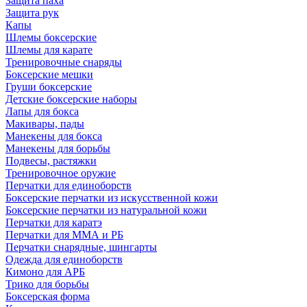
Защита паха
Защита рук
Капы
Шлемы боксерские
Шлемы для карате
Тренировочные снаряды
Боксерские мешки
Груши боксерские
Детские боксерские наборы
Лапы для бокса
Макивары, пады
Манекены для бокса
Манекены для борьбы
Подвесы, растяжки
Тренировочное оружие
Перчатки для единоборств
Боксерские перчатки из искусственной кожи
Боксерские перчатки из натуральной кожи
Перчатки для каратэ
Перчатки для ММА и РБ
Перчатки снарядные, шингарты
Одежда для единоборств
Кимоно для АРБ
Трико для борьбы
Боксерская форма