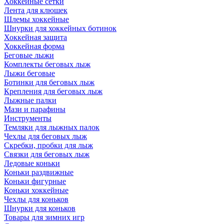
Хоккейные сетки
Лента для клюшек
Шлемы хоккейные
Шнурки для хоккейных ботинок
Хоккейная защита
Хоккейная форма
Беговые лыжи
Комплекты беговых лыж
Лыжи беговые
Ботинки для беговых лыж
Крепления для беговых лыж
Лыжные палки
Мази и парафины
Инструменты
Темляки для лыжных палок
Чехлы для беговых лыж
Скребки, пробки для лыж
Связки для беговых лыж
Ледовые коньки
Коньки раздвижные
Коньки фигурные
Коньки хоккейные
Чехлы для коньков
Шнурки для коньков
Товары для зимних игр