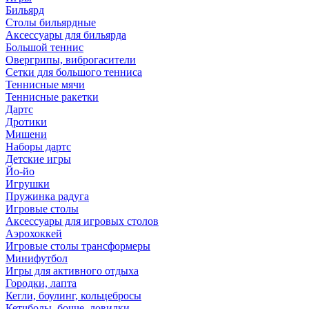
Бильярд
Столы бильярдные
Аксессуары для бильярда
Большой теннис
Овергрипы, виброгасители
Сетки для большого тенниса
Теннисные мячи
Теннисные ракетки
Дартс
Дротики
Мишени
Наборы дартс
Детские игры
Йо-йо
Игрушки
Пружинка радуга
Игровые столы
Аксессуары для игровых столов
Аэрохоккей
Игровые столы трансформеры
Минифутбол
Игры для активного отдыха
Городки, лапта
Кегли, боулинг, кольцебросы
Кетчболы, бочче, ловилки