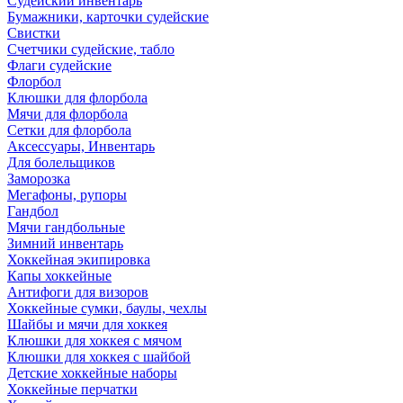
Судейский инвентарь
Бумажники, карточки судейские
Свистки
Счетчики судейские, табло
Флаги судейские
Флорбол
Клюшки для флорбола
Мячи для флорбола
Сетки для флорбола
Аксессуары, Инвентарь
Для болельщиков
Заморозка
Мегафоны, рупоры
Гандбол
Мячи гандбольные
Зимний инвентарь
Хоккейная экипировка
Капы хоккейные
Антифоги для визоров
Хоккейные сумки, баулы, чехлы
Шайбы и мячи для хоккея
Клюшки для хоккея с мячом
Клюшки для хоккея с шайбой
Детские хоккейные наборы
Хоккейные перчатки