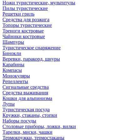
Ножи туристические, мультитулы
Пилы туристические
Решетки гриль
Средства для розжига
Топоры туристические
Треноги костровые
Чайники костровые
Шампуры
Туристическое снаряжение
Бинокли
Веревки, паракорд, шнуры
Карабины
Компасы
Монокуляры
Репелленты
Сигнальные средства
Средства выживания
Кошки для альпинизма
Лупы
Туристическая посуда
Кружки, стаканы, стопки
Наборы посуды
Столовые приборы, ложки, вилки
Тарелки, миски, чашки
Термокружки, термостаканы