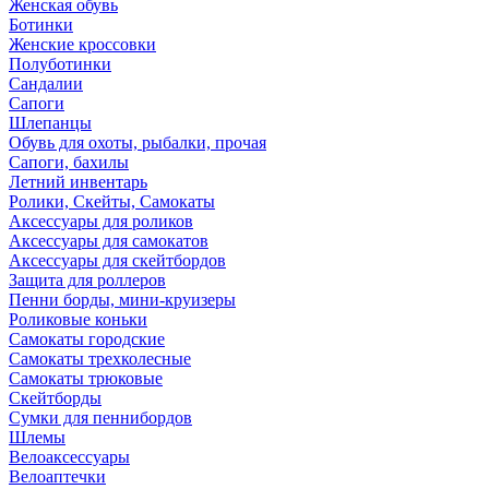
Женская обувь
Ботинки
Женские кроссовки
Полуботинки
Сандалии
Сапоги
Шлепанцы
Обувь для охоты, рыбалки, прочая
Сапоги, бахилы
Летний инвентарь
Ролики, Скейты, Самокаты
Аксессуары для роликов
Аксессуары для самокатов
Аксессуары для скейтбордов
Защита для роллеров
Пенни борды, мини-круизеры
Роликовые коньки
Самокаты городские
Самокаты трехколесные
Самокаты трюковые
Скейтборды
Сумки для пеннибордов
Шлемы
Велоаксессуары
Велоаптечки