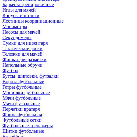
Барьеры тренировочные
Иглы для мячей
Конусы и штанги
Лестницы координационные
Манометры
Насосы для мячей
Секундомеры
Сумки для инвентаря
Тактические доски
Тележки для мячей
Фишки для разметки
Напольные обручи
Футбол
Бутсы, шиповки, футзалки
Ворота футбольные
Гетры футбольные
Манишки футбольные
Мячи футбольные
Мячи футзальные
Перчатки вратаря
Форма футбольная
Футбольные сетки
Футбольные тренажеры
Щитки футбольные
Волейбол