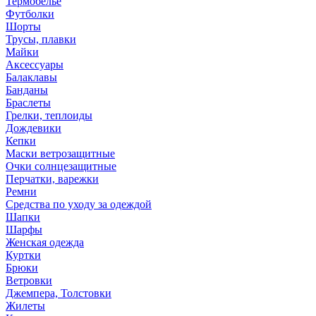
Термобелье
Футболки
Шорты
Трусы, плавки
Майки
Аксессуары
Балаклавы
Банданы
Браслеты
Грелки, теплоиды
Дождевики
Кепки
Маски ветрозащитные
Очки солнцезащитные
Перчатки, варежки
Ремни
Средства по уходу за одеждой
Шапки
Шарфы
Женская одежда
Куртки
Брюки
Ветровки
Джемпера, Толстовки
Жилеты