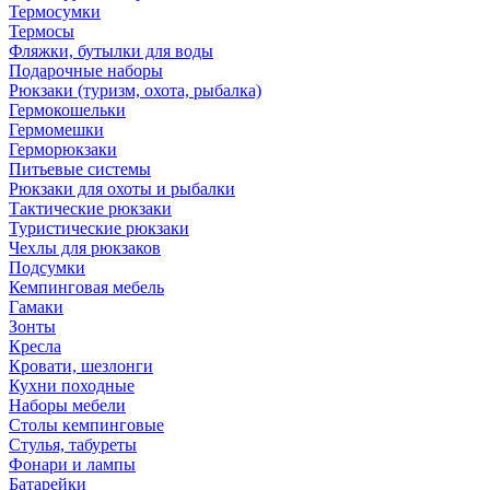
Термосумки
Термосы
Фляжки, бутылки для воды
Подарочные наборы
Рюкзаки (туризм, охота, рыбалка)
Гермокошельки
Гермомешки
Герморюкзаки
Питьевые системы
Рюкзаки для охоты и рыбалки
Тактические рюкзаки
Туристические рюкзаки
Чехлы для рюкзаков
Подсумки
Кемпинговая мебель
Гамаки
Зонты
Кресла
Кровати, шезлонги
Кухни походные
Наборы мебели
Столы кемпинговые
Стулья, табуреты
Фонари и лампы
Батарейки