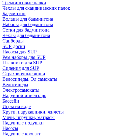
Треккинговые палки
Чехлы для скандинавских палок
Бадминтон
Воланы для бадминтона
Наборы для бадминтона
Сетки для бадминтона
Чехлы для бадминтона
Сапборды
SUP-доски
Насосы для SUP
Рем.наборы для SUP
Плавники для SUP
Сидения для SUP
Страховочные лиши
Велосипеды, Эл.самокаты
Велосипеды
Электросамокаты
Надувной инвентарь
Бассейн
Игры на воде
Круги, нарукавники, жилеты
Мячи, игрушки, матрасы
Надувные подушки
Насосы
Надувные кровати