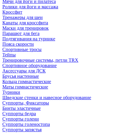
Мячи для йоги и пилатеса
Ролики для йоги и массажа
Кроссфит
Тренажеры для шеи
Канаты для кроссфита
Маски для тренировок
Парашют для бега
Подтягивания на турнике
Пояса скорости
Спортивные тросы
Тейпы
Тренировочные системы, петли TRX
Спортивное оборудование
Аксессуары для ДСК
Брусья настенные
Кольца гимнастические
Маты гимнастические
Турники
Шведские стенки и навесное оборудование
Суппорты, Фиксаторы
Бинты эластичные
Суппорты бедра
Суппорты голени
Суппорты голеностопа
Суппорты запястья