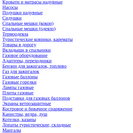
Кровати и матрасы надувные
Насосы
Подушки надувные
Сидушки
Спальные мешки (кокон)
Спальные мешки (одеяло)
Термоодеяла
Туристические коврики, карематы
Товары в дорогу
Вкладыши в спальники
Газовое оборудование
Адаптеры, переходники
Бензин для зажигалок, топливо
Газ для зажигалок
Газовые баллоны
Газовые горелки
Лампы газовые
Плиты газовые
Подставки для газовых баллонов
Экраны ветрозащитные
Костровое и бивачное снаряжение
Канистры, ведра, душ
Котелки, казаны
Лопаты туристические, складные
Мангалы