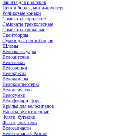
Защита для роллеров
Пенни борды, мини-круизеры
Роликовые коньки
Самокаты городские
Самокаты трехколесные
Самокаты трюковые
Скейтборды
Сумки для пеннибордов
Шлемы
Велоаксессуары
Велоаптечки
Велозамки
Велозвонки
Велокресла
Велокамеры
Велокомпьютеры
Велоперчатки
Велосумки
Велофонари, фары
Крылья для велосипедов
Насосы велосипедные
Фляги, бутылки
Флягодержатели
Велозапчасти
Велозапчасти, Разное