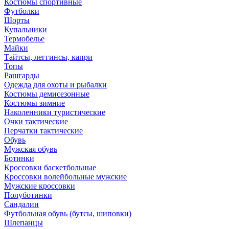
Костюмы спортивные
Футболки
Шорты
Купальники
Термобелье
Майки
Тайтсы, леггинсы, капри
Топы
Рашгарды
Одежда для охоты и рыбалки
Костюмы демисезонные
Костюмы зимние
Наколенники туристические
Очки тактические
Перчатки тактические
Обувь
Мужская обувь
Ботинки
Кроссовки баскетбольные
Кроссовки волейбольные мужские
Мужские кроссовки
Полуботинки
Сандалии
Футбольная обувь (бутсы, шиповки)
Шлепанцы