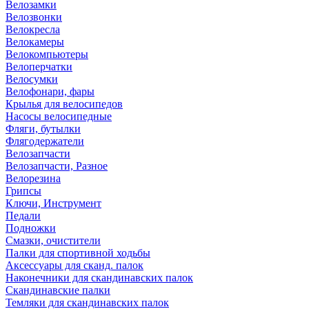
Велозамки
Велозвонки
Велокресла
Велокамеры
Велокомпьютеры
Велоперчатки
Велосумки
Велофонари, фары
Крылья для велосипедов
Насосы велосипедные
Фляги, бутылки
Флягодержатели
Велозапчасти
Велозапчасти, Разное
Велорезина
Грипсы
Ключи, Инструмент
Педали
Подножки
Смазки, очистители
Палки для спортивной ходьбы
Аксессуары для сканд. палок
Наконечники для скандинавских палок
Скандинавские палки
Темляки для скандинавских палок