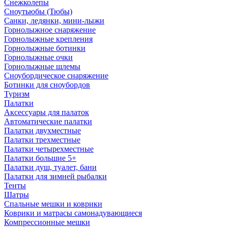
Снежколепы
Сноутьюбы (Тюбы)
Санки, ледянки, мини-лыжи
Горнолыжное снаряжение
Горнолыжные крепления
Горнолыжные ботинки
Горнолыжные очки
Горнолыжные шлемы
Сноубордическое снаряжение
Ботинки для сноубордов
Туризм
Палатки
Аксессуары для палаток
Автоматические палатки
Палатки двухместные
Палатки трехместные
Палатки четырехместные
Палатки большие 5+
Палатки душ, туалет, бани
Палатки для зимней рыбалки
Тенты
Шатры
Спальные мешки и коврики
Коврики и матрасы самонадувающиеся
Компрессионные мешки