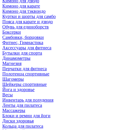
Кимоно для дзюдо
Кимоно для карате
Кимоно для тэквондо
Куртки и шорты для самбо
Пояса для карате и дзюдо
Обувь для единоборств
Боксерки
Самбовки, борцовки
Фитнес, Гимнастика
Аксессуары для фитнеса
Бутылки для спорта
Динамометры
Магнезия
Перчатки для фитнеса
Полотенца спортивные
Шагомеры
Шейкеры спортивные
Йога и здоровье
Весы
Инвентарь для похудения
Ленты для пилатеса
Массажеры
Блоки и ремни для йоги
Диски здоровья
Кольца для пилатеса