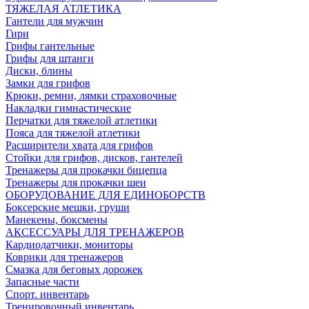
ТЯЖЕЛАЯ АТЛЕТИКА
Гантели для мужчин
Гири
Грифы гантельные
Грифы для штанги
Диски, блины
Замки для грифов
Крюки, ремни, лямки страховочные
Накладки гимнастические
Перчатки для тяжелой атлетики
Пояса для тяжелой атлетики
Расширители хвата для грифов
Стойки для грифов, дисков, гантелей
Тренажеры для прокачки бицепца
Тренажеры для прокачки шеи
ОБОРУДОВАНИЕ ДЛЯ ЕДИНОБОРСТВ
Боксерские мешки, груши
Манекены, боксмены
АКСЕССУАРЫ ДЛЯ ТРЕНАЖЕРОВ
Кардиодатчики, мониторы
Коврики для тренажеров
Смазка для беговых дорожек
Запасные части
Спорт. инвентарь
Тренировочный инвентарь