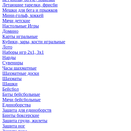
Летающие тарелки, фрисби
Мешки для бега и прыжков
Мини-гольф, хоккей
Мячи детские
Настольные Игры
Домино
Карты игральные
Кубики, зары, кости игральные
Лото
Наборы игр 2х1, 3х1
Нарды
Сувениры
Часы шахматные
Шахматные доски
Шахматы
Шашки
Бейсбол
Биты бейсбольные
Мячи бейсбольные
Единоборства
Защита для единоборств
Бинты боксерские
Защита груди, жилеты
Защита ног