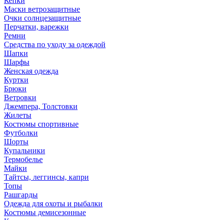
Кепки
Маски ветрозащитные
Очки солнцезащитные
Перчатки, варежки
Ремни
Средства по уходу за одеждой
Шапки
Шарфы
Женская одежда
Куртки
Брюки
Ветровки
Джемпера, Толстовки
Жилеты
Костюмы спортивные
Футболки
Шорты
Купальники
Термобелье
Майки
Тайтсы, леггинсы, капри
Топы
Рашгарды
Одежда для охоты и рыбалки
Костюмы демисезонные