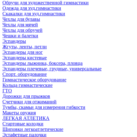
Обручи для художественной гимнастики
Одежда для худ.гимнастики
Скакалки для худ.гимнастики
Чехлы для булавы
Чехлы для мячей
Чехлы для обручей
Чешки и балетки
Эспандеры
Жгуты, ленты, петли
Эспандеры для ног
Эспандеры кистевые
Эспандеры лыжника, боксера, пловца
Эспандеры плечевые, грудные, универсальные
Спорт. оборудование
Гимнастическое оборудование
Кольца гимнастические
ГТО
Дорожки для прыжков
Счетчики для отжиманий
Тумбы, скамьи для измерения гибкости
Макеты оружия
ЛЕГКАЯ АТЛЕТИКА
Стартовые колодки
Шиповки легкоатлетические
Эстафетные палочки