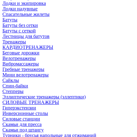
Лодки и экипировка
Лодки надувные
Спасательные жилеты
Батуты
Батуты без сетки
Батуты с сеткой
Лестницы для батутов
Тренажеры
КАРДИОТРЕНАЖЕРЫ
Беговые дорожки
Велотренажеры
Вибромассажеры
Гребные тренажеры
Мини велотренажеры
Сайклы
Спин-байки
Степперы
Эллиптические тренажеры (эллептики)
СИЛОВЫЕ ТРЕНАЖЕРЫ
Гиперэкстензии
Инверсионные столы
Силовые станции
Скамьи для пресса
Скамьи под штангу
Турники - брусья напольные для отжиманий