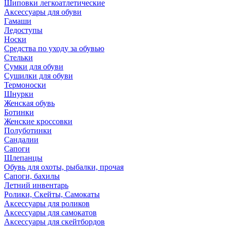
Шиповки легкоатлетические
Аксессуары для обуви
Гамаши
Ледоступы
Носки
Средства по уходу за обувью
Стельки
Сумки для обуви
Сушилки для обуви
Термоноски
Шнурки
Женская обувь
Ботинки
Женские кроссовки
Полуботинки
Сандалии
Сапоги
Шлепанцы
Обувь для охоты, рыбалки, прочая
Сапоги, бахилы
Летний инвентарь
Ролики, Скейты, Самокаты
Аксессуары для роликов
Аксессуары для самокатов
Аксессуары для скейтбордов