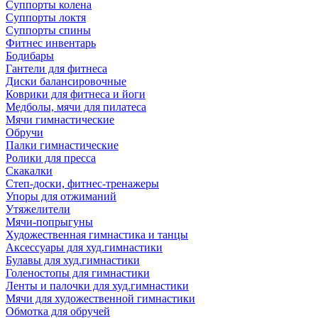
Суппорты колена
Суппорты локтя
Суппорты спины
Фитнес инвентарь
Бодибары
Гантели для фитнеса
Диски балансировочные
Коврики для фитнеса и йоги
Медболы, мячи для пилатеса
Мячи гимнастические
Обручи
Палки гимнастические
Ролики для пресса
Скакалки
Степ-доски, фитнес-тренажеры
Упоры для отжиманий
Утяжелители
Мячи-попрыгуны
Художественная гимнастика и танцы
Аксессуары для худ.гимнастики
Булавы для худ.гимнастики
Голеностопы для гимнастики
Ленты и палочки для худ.гимнастики
Мячи для художественной гимнастики
Обмотка для обручей