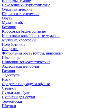
Костюмы зимние
Наколенники туристические
Очки тактические
Перчатки тактические
Обувь
Мужская обувь
Ботинки
Кроссовки баскетбольные
Кроссовки волейбольные мужские
Мужские кроссовки
Полуботинки
Сандалии
Футбольная обувь (бутсы, шиповки)
Шлепанцы
Шиповки легкоатлетические
Аксессуары для обуви
Гамаши
Ледоступы
Носки
Средства по уходу за обувью
Стельки
Сумки для обуви
Сушилки для обуви
Термоноски
Шнурки