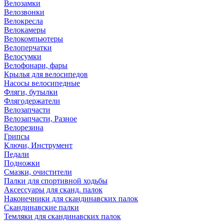
Велозамки
Велозвонки
Велокресла
Велокамеры
Велокомпьютеры
Велоперчатки
Велосумки
Велофонари, фары
Крылья для велосипедов
Насосы велосипедные
Фляги, бутылки
Флягодержатели
Велозапчасти
Велозапчасти, Разное
Велорезина
Грипсы
Ключи, Инструмент
Педали
Подножки
Смазки, очистители
Палки для спортивной ходьбы
Аксессуары для сканд. палок
Наконечники для скандинавских палок
Скандинавские палки
Темляки для скандинавских палок