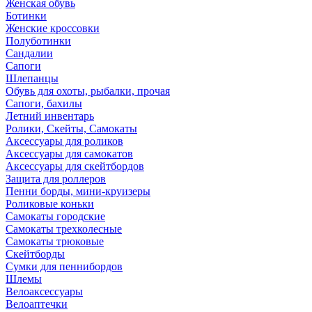
Женская обувь
Ботинки
Женские кроссовки
Полуботинки
Сандалии
Сапоги
Шлепанцы
Обувь для охоты, рыбалки, прочая
Сапоги, бахилы
Летний инвентарь
Ролики, Скейты, Самокаты
Аксессуары для роликов
Аксессуары для самокатов
Аксессуары для скейтбордов
Защита для роллеров
Пенни борды, мини-круизеры
Роликовые коньки
Самокаты городские
Самокаты трехколесные
Самокаты трюковые
Скейтборды
Сумки для пеннибордов
Шлемы
Велоаксессуары
Велоаптечки