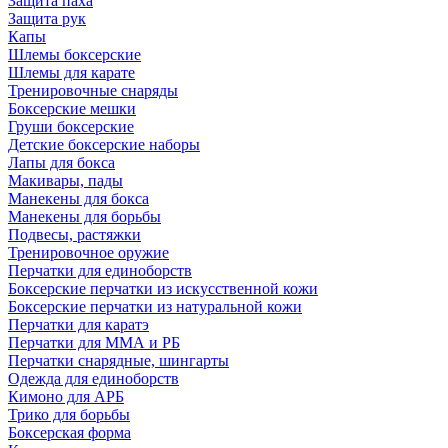
Защита паха
Защита рук
Капы
Шлемы боксерские
Шлемы для карате
Тренировочные снаряды
Боксерские мешки
Груши боксерские
Детские боксерские наборы
Лапы для бокса
Макивары, пады
Манекены для бокса
Манекены для борьбы
Подвесы, растяжки
Тренировочное оружие
Перчатки для единоборств
Боксерские перчатки из искусственной кожи
Боксерские перчатки из натуральной кожи
Перчатки для каратэ
Перчатки для ММА и РБ
Перчатки снарядные, шингарты
Одежда для единоборств
Кимоно для АРБ
Трико для борьбы
Боксерская форма