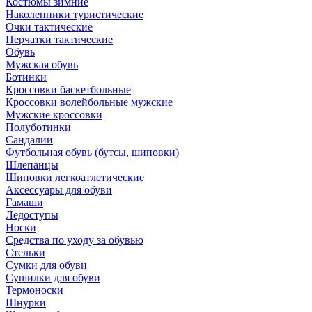
Костюмы зимние
Наколенники туристические
Очки тактические
Перчатки тактические
Обувь
Мужская обувь
Ботинки
Кроссовки баскетбольные
Кроссовки волейбольные мужские
Мужские кроссовки
Полуботинки
Сандалии
Футбольная обувь (бутсы, шиповки)
Шлепанцы
Шиповки легкоатлетические
Аксессуары для обуви
Гамаши
Ледоступы
Носки
Средства по уходу за обувью
Стельки
Сумки для обуви
Сушилки для обуви
Термоноски
Шнурки