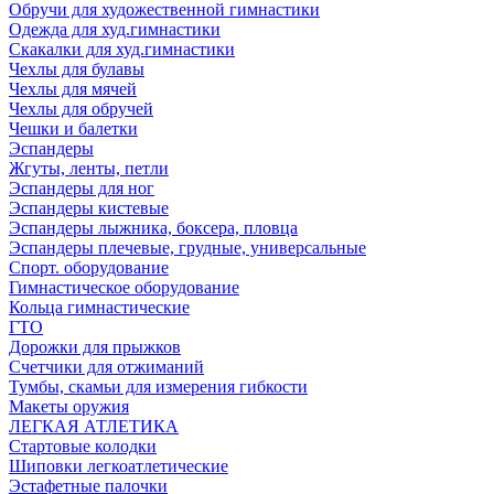
Обручи для художественной гимнастики
Одежда для худ.гимнастики
Скакалки для худ.гимнастики
Чехлы для булавы
Чехлы для мячей
Чехлы для обручей
Чешки и балетки
Эспандеры
Жгуты, ленты, петли
Эспандеры для ног
Эспандеры кистевые
Эспандеры лыжника, боксера, пловца
Эспандеры плечевые, грудные, универсальные
Спорт. оборудование
Гимнастическое оборудование
Кольца гимнастические
ГТО
Дорожки для прыжков
Счетчики для отжиманий
Тумбы, скамьи для измерения гибкости
Макеты оружия
ЛЕГКАЯ АТЛЕТИКА
Стартовые колодки
Шиповки легкоатлетические
Эстафетные палочки