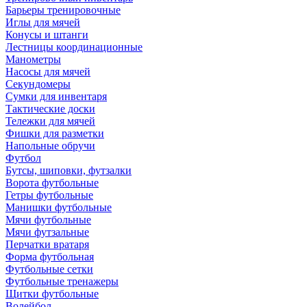
Барьеры тренировочные
Иглы для мячей
Конусы и штанги
Лестницы координационные
Манометры
Насосы для мячей
Секундомеры
Сумки для инвентаря
Тактические доски
Тележки для мячей
Фишки для разметки
Напольные обручи
Футбол
Бутсы, шиповки, футзалки
Ворота футбольные
Гетры футбольные
Манишки футбольные
Мячи футбольные
Мячи футзальные
Перчатки вратаря
Форма футбольная
Футбольные сетки
Футбольные тренажеры
Щитки футбольные
Волейбол