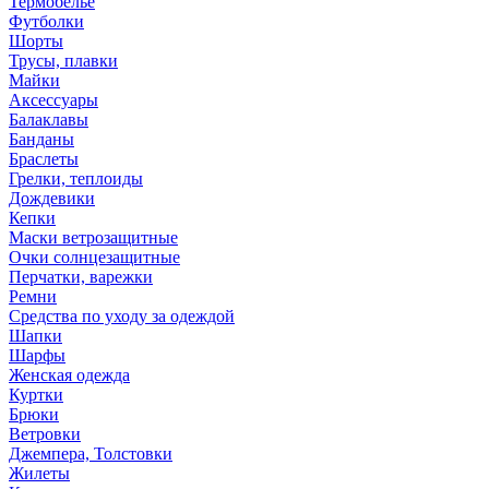
Термобелье
Футболки
Шорты
Трусы, плавки
Майки
Аксессуары
Балаклавы
Банданы
Браслеты
Грелки, теплоиды
Дождевики
Кепки
Маски ветрозащитные
Очки солнцезащитные
Перчатки, варежки
Ремни
Средства по уходу за одеждой
Шапки
Шарфы
Женская одежда
Куртки
Брюки
Ветровки
Джемпера, Толстовки
Жилеты