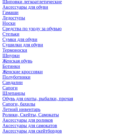
Шиповки легкоатлетические
Аксессуары для обуви
Гамаши
Ледоступы
Носки
Средства по уходу за обувью
Стельки
Сумки для обуви
Сушилки для обуви
Термоноски
Шнурки
Женская обувь
Ботинки
Женские кроссовки
Полуботинки
Сандалии
Сапоги
Шлепанцы
Обувь для охоты, рыбалки, прочая
Сапоги, бахилы
Летний инвентарь
Ролики, Скейты, Самокаты
Аксессуары для роликов
Аксессуары для самокатов
Аксессуары для скейтбордов