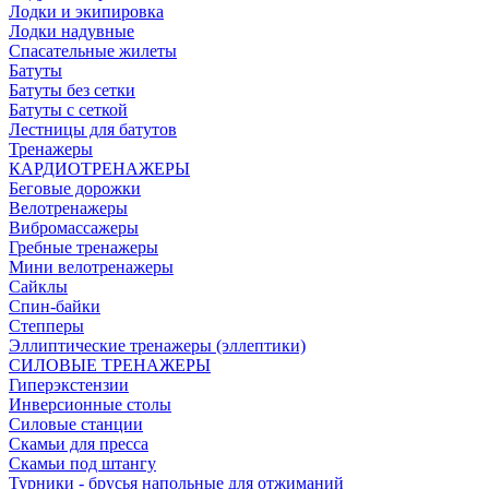
Лодки и экипировка
Лодки надувные
Спасательные жилеты
Батуты
Батуты без сетки
Батуты с сеткой
Лестницы для батутов
Тренажеры
КАРДИОТРЕНАЖЕРЫ
Беговые дорожки
Велотренажеры
Вибромассажеры
Гребные тренажеры
Мини велотренажеры
Сайклы
Спин-байки
Степперы
Эллиптические тренажеры (эллептики)
СИЛОВЫЕ ТРЕНАЖЕРЫ
Гиперэкстензии
Инверсионные столы
Силовые станции
Скамьи для пресса
Скамьи под штангу
Турники - брусья напольные для отжиманий