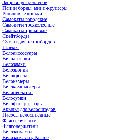
Защита для роллеров
Пенни борды, мини-круизеры
Роликовые коньки
Самокаты городские
Самокаты трехколесные
Самокаты трюковые
Скейтборды
Сумки для пеннибордов
Шлемы
Велоаксессуары
Велоаптечки
Велозамки
Велозвонки
Велокресла
Велокамеры
Велокомпьютеры
Велоперчатки
Велосумки
Велофонари, фары
Крылья для велосипедов
Насосы велосипедные
Фляги, бутылки
Флягодержатели
Велозапчасти
Велозапчасти, Разное