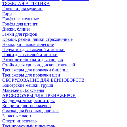
ТЯЖЕЛАЯ АТЛЕТИКА
Гантели для мужчин
Гири
Грифы гантельные
Грифы для штанги
Диски, блины
Замки для грифов
Крюки, ремни, лямки страховочные
Накладки гимнастические
Перчатки для тяжелой атлетики
Пояса для тяжелой атлетики
Расширители хвата для грифов
Стойки для грифов, дисков, гантелей
Тренажеры для прокачки бицепца
Тренажеры для прокачки шеи
ОБОРУДОВАНИЕ ДЛЯ ЕДИНОБОРСТВ
Боксерские мешки, груши
Манекены, боксмены
АКСЕССУАРЫ ДЛЯ ТРЕНАЖЕРОВ
Кардиодатчики, мониторы
Коврики для тренажеров
Смазка для беговых дорожек
Запасные части
Спорт. инвентарь
Тренировочный инвентарь