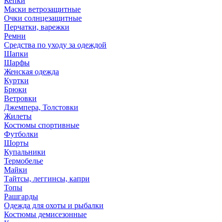
Кепки
Маски ветрозащитные
Очки солнцезащитные
Перчатки, варежки
Ремни
Средства по уходу за одеждой
Шапки
Шарфы
Женская одежда
Куртки
Брюки
Ветровки
Джемпера, Толстовки
Жилеты
Костюмы спортивные
Футболки
Шорты
Купальники
Термобелье
Майки
Тайтсы, леггинсы, капри
Топы
Рашгарды
Одежда для охоты и рыбалки
Костюмы демисезонные