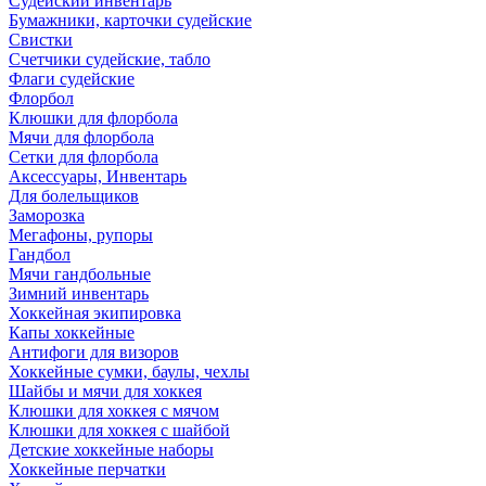
Судейский инвентарь
Бумажники, карточки судейские
Свистки
Счетчики судейские, табло
Флаги судейские
Флорбол
Клюшки для флорбола
Мячи для флорбола
Сетки для флорбола
Аксессуары, Инвентарь
Для болельщиков
Заморозка
Мегафоны, рупоры
Гандбол
Мячи гандбольные
Зимний инвентарь
Хоккейная экипировка
Капы хоккейные
Антифоги для визоров
Хоккейные сумки, баулы, чехлы
Шайбы и мячи для хоккея
Клюшки для хоккея с мячом
Клюшки для хоккея с шайбой
Детские хоккейные наборы
Хоккейные перчатки