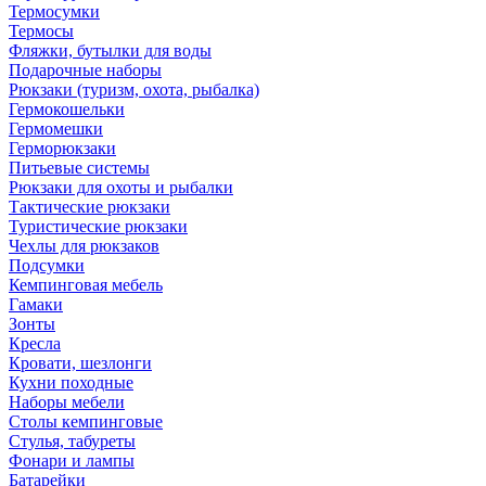
Термосумки
Термосы
Фляжки, бутылки для воды
Подарочные наборы
Рюкзаки (туризм, охота, рыбалка)
Гермокошельки
Гермомешки
Герморюкзаки
Питьевые системы
Рюкзаки для охоты и рыбалки
Тактические рюкзаки
Туристические рюкзаки
Чехлы для рюкзаков
Подсумки
Кемпинговая мебель
Гамаки
Зонты
Кресла
Кровати, шезлонги
Кухни походные
Наборы мебели
Столы кемпинговые
Стулья, табуреты
Фонари и лампы
Батарейки