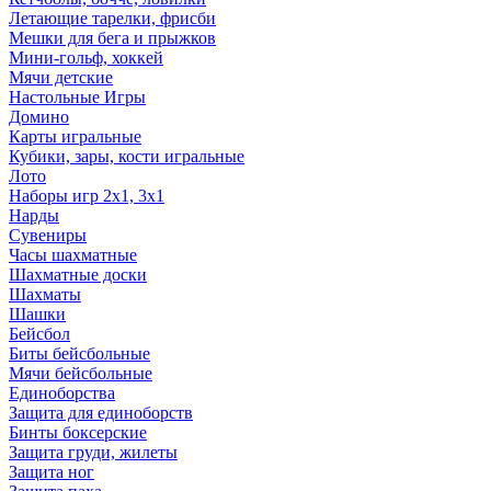
Летающие тарелки, фрисби
Мешки для бега и прыжков
Мини-гольф, хоккей
Мячи детские
Настольные Игры
Домино
Карты игральные
Кубики, зары, кости игральные
Лото
Наборы игр 2х1, 3х1
Нарды
Сувениры
Часы шахматные
Шахматные доски
Шахматы
Шашки
Бейсбол
Биты бейсбольные
Мячи бейсбольные
Единоборства
Защита для единоборств
Бинты боксерские
Защита груди, жилеты
Защита ног