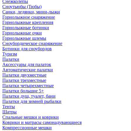
Снежколепы
Сноутьюбы (Тюбы)
Санки, ледянки, мини-лыжи
Горнолыжное снаряжение
Горнолыжные крепления
Горнолыжные ботинки
Горнолыжные очки
Горнолыжные шлемы
Сноубордическое снаряжение
Ботинки для сноубордов
Туризм
Палатки
Аксессуары для палаток
Автоматические палатки
Палатки двухместные
Палатки трехместные
Палатки четырехместные
Палатки большие 5+
Палатки душ, туалет, бани
Палатки для зимней рыбалки
Тенты
Шатры
Спальные мешки и коврики
Коврики и матрасы самонадувающиеся
Компрессионные мешки