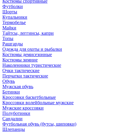
Костюмы спортивные
Футболки
Шорты
Купальники
Термобелье
Майки
Тайтсы, леггинсы, капри
Топы
Рашгарды
Одежда для охоты и рыбалки
Костюмы демисезонные
Костюмы зимние
Наколенники туристические
Очки тактические
Перчатки тактические
Обувь
Мужская обувь
Ботинки
Кроссовки баскетбольные
Кроссовки волейбольные мужские
Мужские кроссовки
Полуботинки
Сандалии
Футбольная обувь (бутсы, шиповки)
Шлепанцы