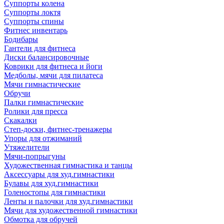
Суппорты колена
Суппорты локтя
Суппорты спины
Фитнес инвентарь
Бодибары
Гантели для фитнеса
Диски балансировочные
Коврики для фитнеса и йоги
Медболы, мячи для пилатеса
Мячи гимнастические
Обручи
Палки гимнастические
Ролики для пресса
Скакалки
Степ-доски, фитнес-тренажеры
Упоры для отжиманий
Утяжелители
Мячи-попрыгуны
Художественная гимнастика и танцы
Аксессуары для худ.гимнастики
Булавы для худ.гимнастики
Голеностопы для гимнастики
Ленты и палочки для худ.гимнастики
Мячи для художественной гимнастики
Обмотка для обручей