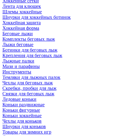
Хоккейные сетки
Лента для клюшек
Шлемы хоккейные
Шнурки для хоккейных ботинок
Хоккейная защита
Хоккейная форма
Беговые лыжи
Комплекты беговых лыж
Лыжи беговые
Ботинки для беговых лыж
Крепления для беговых лыж
Лыжные палки
Мази и парафины
Инструменты
Темляки для лыжных палок
Чехлы для беговых лыж
Скребки, пробки для лыж
Связки для беговых лыж
Ледовые коньки
Коньки раздвижные
Коньки фигурные
Коньки хоккейные
Чехлы для коньков
Шнурки для коньков
Товары для зимних игр