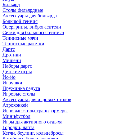
Бильярд
Столы бильярдные
Аксессуары для бильярда
Большой теннис
Овергрипы, виброгасители
Сетки для большого тенниса
Теннисные мячи
Теннисные ракетки
Дартс
Дротики
Мишени
Наборы дартс
Детские игры
Йо-йо
Игрушки
Пружинка радуга
Игровые столы
Аксессуары для игровых столов
Аэрохоккей
Игровые столы трансформеры
Минифутбол
Игры для активного отдыха
Городки, лапта
Кегли, боулинг, кольцебросы
Кетчболы, бочче, ловилки