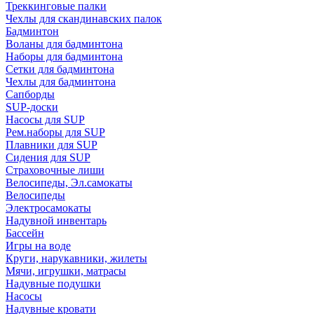
Треккинговые палки
Чехлы для скандинавских палок
Бадминтон
Воланы для бадминтона
Наборы для бадминтона
Сетки для бадминтона
Чехлы для бадминтона
Сапборды
SUP-доски
Насосы для SUP
Рем.наборы для SUP
Плавники для SUP
Сидения для SUP
Страховочные лиши
Велосипеды, Эл.самокаты
Велосипеды
Электросамокаты
Надувной инвентарь
Бассейн
Игры на воде
Круги, нарукавники, жилеты
Мячи, игрушки, матрасы
Надувные подушки
Насосы
Надувные кровати