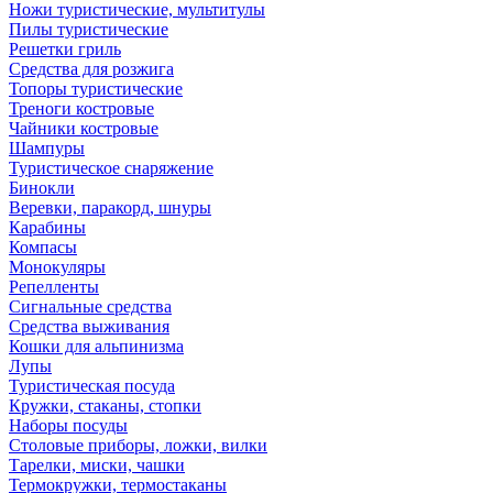
Ножи туристические, мультитулы
Пилы туристические
Решетки гриль
Средства для розжига
Топоры туристические
Треноги костровые
Чайники костровые
Шампуры
Туристическое снаряжение
Бинокли
Веревки, паракорд, шнуры
Карабины
Компасы
Монокуляры
Репелленты
Сигнальные средства
Средства выживания
Кошки для альпинизма
Лупы
Туристическая посуда
Кружки, стаканы, стопки
Наборы посуды
Столовые приборы, ложки, вилки
Тарелки, миски, чашки
Термокружки, термостаканы