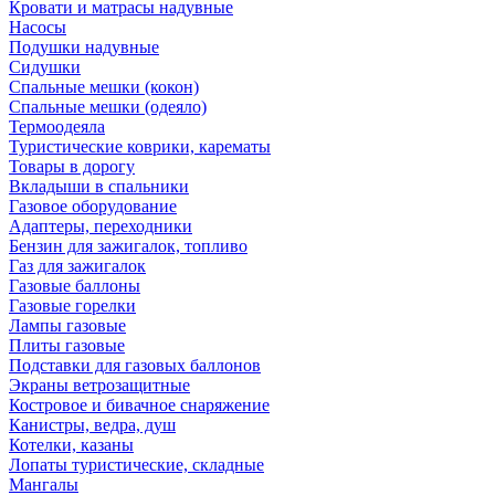
Кровати и матрасы надувные
Насосы
Подушки надувные
Сидушки
Спальные мешки (кокон)
Спальные мешки (одеяло)
Термоодеяла
Туристические коврики, карематы
Товары в дорогу
Вкладыши в спальники
Газовое оборудование
Адаптеры, переходники
Бензин для зажигалок, топливо
Газ для зажигалок
Газовые баллоны
Газовые горелки
Лампы газовые
Плиты газовые
Подставки для газовых баллонов
Экраны ветрозащитные
Костровое и бивачное снаряжение
Канистры, ведра, душ
Котелки, казаны
Лопаты туристические, складные
Мангалы