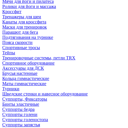
Мячи для йоги и пилатеса
Ролики для йоги и массажа
Кроссфит
Тренажеры для шеи
Канаты для кроссфита
Маски для тренировок
Парашют для бега
Подтягивания на турнике
Пояса скорости
Спортивные тросы
Тейпы
Тренировочные системы, петли TRX
Спортивное оборудование
Аксессуары для ДСК
Брусья настенные
Кольца гимнастические
Маты гимнастические
Турники
Шведские стенки и навесное оборудование
Суппорты, Фиксаторы
Бинты эластичные
Суппорты бедра
Суппорты голени
Суппорты голеностопа
Суппорты запястья