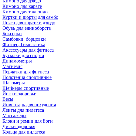
Кимоно для дзюдо
Кимоно для карате
Кимоно для тэквондо
Куртки и шорты для самбо
Пояса для карате и дзюдо
Обувь для единоборств
Боксерки
Самбовки, борцовки
Фитнес, Гимнастика
Аксессуары для фитнеса
Бутылки для спорта
Динамометры
Магнезия
Перчатки для фитнеса
Полотенца спортивные
Шагомеры
Шейкеры спортивные
Йога и здоровье
Весы
Инвентарь для похудения
Ленты для пилатеса
Массажеры
Блоки и ремни для йоги
Диски здоровья
Кольца для пилатеса