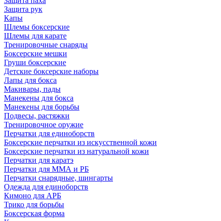
Защита паха
Защита рук
Капы
Шлемы боксерские
Шлемы для карате
Тренировочные снаряды
Боксерские мешки
Груши боксерские
Детские боксерские наборы
Лапы для бокса
Макивары, пады
Манекены для бокса
Манекены для борьбы
Подвесы, растяжки
Тренировочное оружие
Перчатки для единоборств
Боксерские перчатки из искусственной кожи
Боксерские перчатки из натуральной кожи
Перчатки для каратэ
Перчатки для ММА и РБ
Перчатки снарядные, шингарты
Одежда для единоборств
Кимоно для АРБ
Трико для борьбы
Боксерская форма