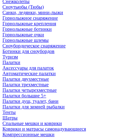
Снежколепы
Сноутьюбы (Тюбы)
Санки, ледянки, мини-лыжи
Горнолыжное снаряжение
Горнолыжные крепления
Горнолыжные ботинки
Горнолыжные очки
Горнолыжные шлемы
Сноубордическое снаряжение
Ботинки для сноубордов
Туризм
Палатки
Аксессуары для палаток
Автоматические палатки
Палатки двухместные
Палатки трехместные
Палатки четырехместные
Палатки большие 5+
Палатки душ, туалет, бани
Палатки для зимней рыбалки
Тенты
Шатры
Спальные мешки и коврики
Коврики и матрасы самонадувающиеся
Компрессионные мешки