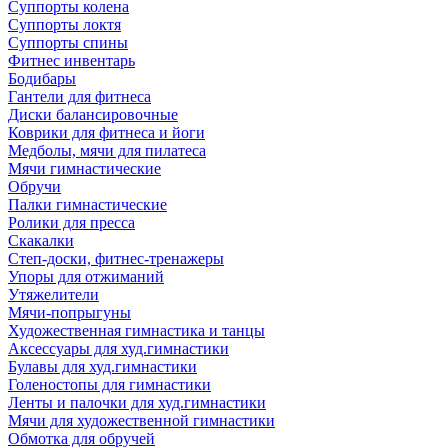
Суппорты колена
Суппорты локтя
Суппорты спины
Фитнес инвентарь
Бодибары
Гантели для фитнеса
Диски балансировочные
Коврики для фитнеса и йоги
Медболы, мячи для пилатеса
Мячи гимнастические
Обручи
Палки гимнастические
Ролики для пресса
Скакалки
Степ-доски, фитнес-тренажеры
Упоры для отжиманий
Утяжелители
Мячи-попрыгуны
Художественная гимнастика и танцы
Аксессуары для худ.гимнастики
Булавы для худ.гимнастики
Голеностопы для гимнастики
Ленты и палочки для худ.гимнастики
Мячи для художественной гимнастики
Обмотка для обручей