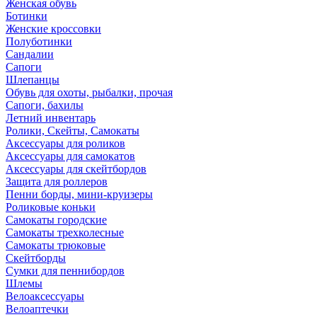
Женская обувь
Ботинки
Женские кроссовки
Полуботинки
Сандалии
Сапоги
Шлепанцы
Обувь для охоты, рыбалки, прочая
Сапоги, бахилы
Летний инвентарь
Ролики, Скейты, Самокаты
Аксессуары для роликов
Аксессуары для самокатов
Аксессуары для скейтбордов
Защита для роллеров
Пенни борды, мини-круизеры
Роликовые коньки
Самокаты городские
Самокаты трехколесные
Самокаты трюковые
Скейтборды
Сумки для пеннибордов
Шлемы
Велоаксессуары
Велоаптечки