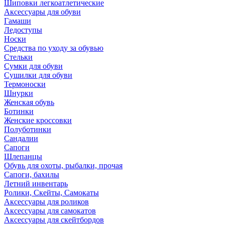
Шиповки легкоатлетические
Аксессуары для обуви
Гамаши
Ледоступы
Носки
Средства по уходу за обувью
Стельки
Сумки для обуви
Сушилки для обуви
Термоноски
Шнурки
Женская обувь
Ботинки
Женские кроссовки
Полуботинки
Сандалии
Сапоги
Шлепанцы
Обувь для охоты, рыбалки, прочая
Сапоги, бахилы
Летний инвентарь
Ролики, Скейты, Самокаты
Аксессуары для роликов
Аксессуары для самокатов
Аксессуары для скейтбордов