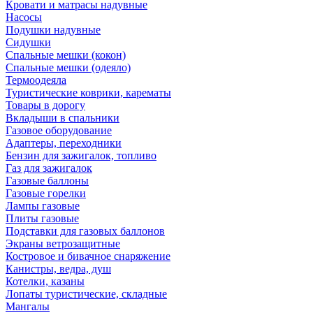
Кровати и матрасы надувные
Насосы
Подушки надувные
Сидушки
Спальные мешки (кокон)
Спальные мешки (одеяло)
Термоодеяла
Туристические коврики, карематы
Товары в дорогу
Вкладыши в спальники
Газовое оборудование
Адаптеры, переходники
Бензин для зажигалок, топливо
Газ для зажигалок
Газовые баллоны
Газовые горелки
Лампы газовые
Плиты газовые
Подставки для газовых баллонов
Экраны ветрозащитные
Костровое и бивачное снаряжение
Канистры, ведра, душ
Котелки, казаны
Лопаты туристические, складные
Мангалы