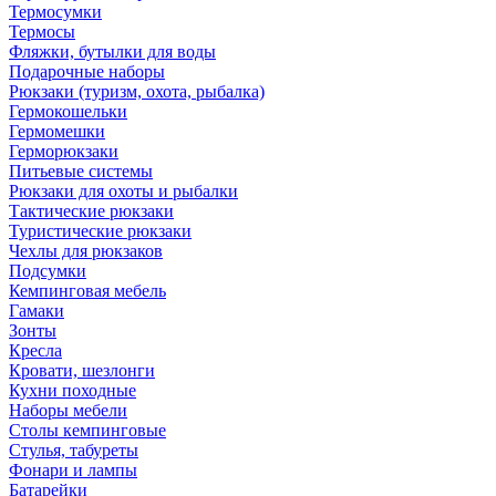
Термосумки
Термосы
Фляжки, бутылки для воды
Подарочные наборы
Рюкзаки (туризм, охота, рыбалка)
Гермокошельки
Гермомешки
Герморюкзаки
Питьевые системы
Рюкзаки для охоты и рыбалки
Тактические рюкзаки
Туристические рюкзаки
Чехлы для рюкзаков
Подсумки
Кемпинговая мебель
Гамаки
Зонты
Кресла
Кровати, шезлонги
Кухни походные
Наборы мебели
Столы кемпинговые
Стулья, табуреты
Фонари и лампы
Батарейки