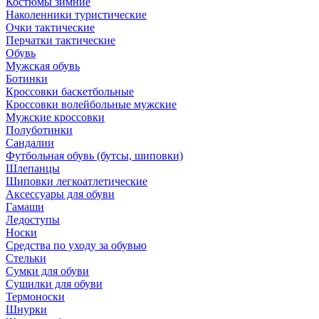
Костюмы зимние
Наколенники туристические
Очки тактические
Перчатки тактические
Обувь
Мужская обувь
Ботинки
Кроссовки баскетбольные
Кроссовки волейбольные мужские
Мужские кроссовки
Полуботинки
Сандалии
Футбольная обувь (бутсы, шиповки)
Шлепанцы
Шиповки легкоатлетические
Аксессуары для обуви
Гамаши
Ледоступы
Носки
Средства по уходу за обувью
Стельки
Сумки для обуви
Сушилки для обуви
Термоноски
Шнурки