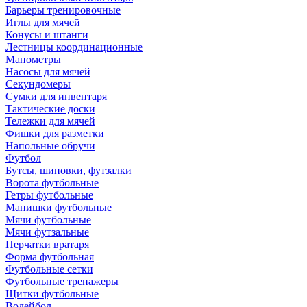
Барьеры тренировочные
Иглы для мячей
Конусы и штанги
Лестницы координационные
Манометры
Насосы для мячей
Секундомеры
Сумки для инвентаря
Тактические доски
Тележки для мячей
Фишки для разметки
Напольные обручи
Футбол
Бутсы, шиповки, футзалки
Ворота футбольные
Гетры футбольные
Манишки футбольные
Мячи футбольные
Мячи футзальные
Перчатки вратаря
Форма футбольная
Футбольные сетки
Футбольные тренажеры
Щитки футбольные
Волейбол