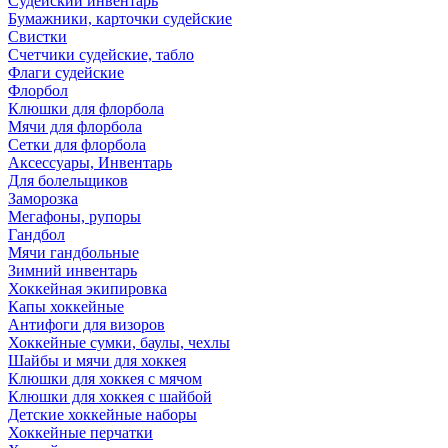
Судейский инвентарь
Бумажники, карточки судейские
Свистки
Счетчики судейские, табло
Флаги судейские
Флорбол
Клюшки для флорбола
Мячи для флорбола
Сетки для флорбола
Аксессуары, Инвентарь
Для болельщиков
Заморозка
Мегафоны, рупоры
Гандбол
Мячи гандбольные
Зимний инвентарь
Хоккейная экипировка
Капы хоккейные
Антифоги для визоров
Хоккейные сумки, баулы, чехлы
Шайбы и мячи для хоккея
Клюшки для хоккея с мячом
Клюшки для хоккея с шайбой
Детские хоккейные наборы
Хоккейные перчатки