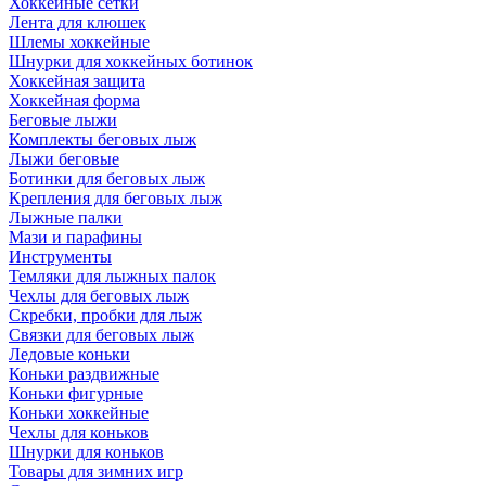
Хоккейные сетки
Лента для клюшек
Шлемы хоккейные
Шнурки для хоккейных ботинок
Хоккейная защита
Хоккейная форма
Беговые лыжи
Комплекты беговых лыж
Лыжи беговые
Ботинки для беговых лыж
Крепления для беговых лыж
Лыжные палки
Мази и парафины
Инструменты
Темляки для лыжных палок
Чехлы для беговых лыж
Скребки, пробки для лыж
Связки для беговых лыж
Ледовые коньки
Коньки раздвижные
Коньки фигурные
Коньки хоккейные
Чехлы для коньков
Шнурки для коньков
Товары для зимних игр