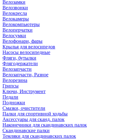
Велозамки
Велозвонки
Велокресла
Велокамеры
Велокомпьютеры
Велоперчатки
Велосумки
Велофонари, фары
Крылья для велосипедов
Насосы велосипедные
Фляги, бутылки
Флягодержатели
Велозапчасти
Велозапчасти, Разное
Велорезина
Грипсы
Ключи, Инструмент
Педали
Подножки
Смазки, очистители
Палки для спортивной ходьбы
Аксессуары для сканд. палок
Наконечники для скандинавских палок
Скандинавские палки
Темляки для скандинавских палок