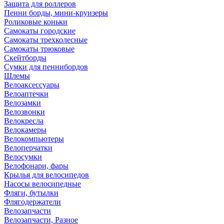
Защита для роллеров
Пенни борды, мини-круизеры
Роликовые коньки
Самокаты городские
Самокаты трехколесные
Самокаты трюковые
Скейтборды
Сумки для пеннибордов
Шлемы
Велоаксессуары
Велоаптечки
Велозамки
Велозвонки
Велокресла
Велокамеры
Велокомпьютеры
Велоперчатки
Велосумки
Велофонари, фары
Крылья для велосипедов
Насосы велосипедные
Фляги, бутылки
Флягодержатели
Велозапчасти
Велозапчасти, Разное