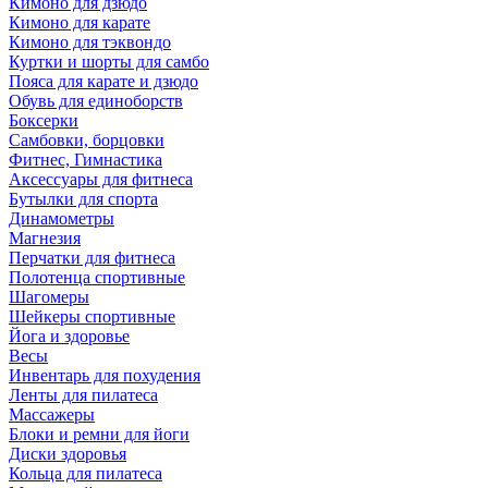
Кимоно для дзюдо
Кимоно для карате
Кимоно для тэквондо
Куртки и шорты для самбо
Пояса для карате и дзюдо
Обувь для единоборств
Боксерки
Самбовки, борцовки
Фитнес, Гимнастика
Аксессуары для фитнеса
Бутылки для спорта
Динамометры
Магнезия
Перчатки для фитнеса
Полотенца спортивные
Шагомеры
Шейкеры спортивные
Йога и здоровье
Весы
Инвентарь для похудения
Ленты для пилатеса
Массажеры
Блоки и ремни для йоги
Диски здоровья
Кольца для пилатеса