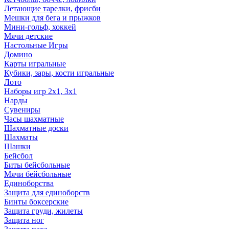
Летающие тарелки, фрисби
Мешки для бега и прыжков
Мини-гольф, хоккей
Мячи детские
Настольные Игры
Домино
Карты игральные
Кубики, зары, кости игральные
Лото
Наборы игр 2х1, 3х1
Нарды
Сувениры
Часы шахматные
Шахматные доски
Шахматы
Шашки
Бейсбол
Биты бейсбольные
Мячи бейсбольные
Единоборства
Защита для единоборств
Бинты боксерские
Защита груди, жилеты
Защита ног