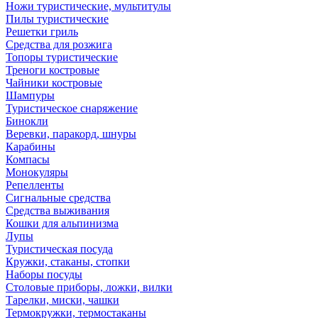
Ножи туристические, мультитулы
Пилы туристические
Решетки гриль
Средства для розжига
Топоры туристические
Треноги костровые
Чайники костровые
Шампуры
Туристическое снаряжение
Бинокли
Веревки, паракорд, шнуры
Карабины
Компасы
Монокуляры
Репелленты
Сигнальные средства
Средства выживания
Кошки для альпинизма
Лупы
Туристическая посуда
Кружки, стаканы, стопки
Наборы посуды
Столовые приборы, ложки, вилки
Тарелки, миски, чашки
Термокружки, термостаканы