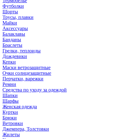
Термобелье
Футболки
Шорты
Трусы, плавки
Майки
Аксессуары
Балаклавы
Банданы
Браслеты
Грелки, теплоиды
Дождевики
Кепки
Маски ветрозащитные
Очки солнцезащитные
Перчатки, варежки
Ремни
Средства по уходу за одеждой
Шапки
Шарфы
Женская одежда
Куртки
Брюки
Ветровки
Джемпера, Толстовки
Жилеты