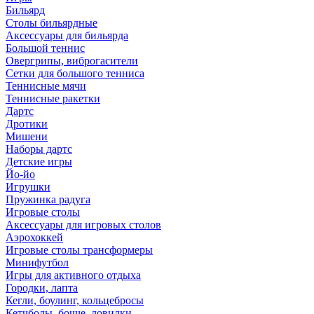
Бильярд
Столы бильярдные
Аксессуары для бильярда
Большой теннис
Овергрипы, виброгасители
Сетки для большого тенниса
Теннисные мячи
Теннисные ракетки
Дартс
Дротики
Мишени
Наборы дартс
Детские игры
Йо-йо
Игрушки
Пружинка радуга
Игровые столы
Аксессуары для игровых столов
Аэрохоккей
Игровые столы трансформеры
Минифутбол
Игры для активного отдыха
Городки, лапта
Кегли, боулинг, кольцебросы
Кетчболы, бочче, ловилки