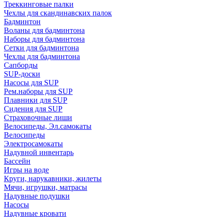
Треккинговые палки
Чехлы для скандинавских палок
Бадминтон
Воланы для бадминтона
Наборы для бадминтона
Сетки для бадминтона
Чехлы для бадминтона
Сапборды
SUP-доски
Насосы для SUP
Рем.наборы для SUP
Плавники для SUP
Сидения для SUP
Страховочные лиши
Велосипеды, Эл.самокаты
Велосипеды
Электросамокаты
Надувной инвентарь
Бассейн
Игры на воде
Круги, нарукавники, жилеты
Мячи, игрушки, матрасы
Надувные подушки
Насосы
Надувные кровати