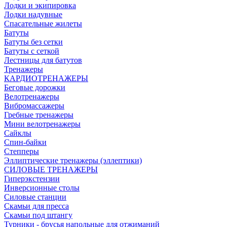
Лодки и экипировка
Лодки надувные
Спасательные жилеты
Батуты
Батуты без сетки
Батуты с сеткой
Лестницы для батутов
Тренажеры
КАРДИОТРЕНАЖЕРЫ
Беговые дорожки
Велотренажеры
Вибромассажеры
Гребные тренажеры
Мини велотренажеры
Сайклы
Спин-байки
Степперы
Эллиптические тренажеры (эллептики)
СИЛОВЫЕ ТРЕНАЖЕРЫ
Гиперэкстензии
Инверсионные столы
Силовые станции
Скамьи для пресса
Скамьи под штангу
Турники - брусья напольные для отжиманий