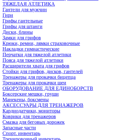
ТЯЖЕЛАЯ АТЛЕТИКА
Гантели для мужчин
Гири
Грифы гантельные
Грифы для штанги
Диски, блины
Замки для грифов
Крюки, ремни, лямки страховочные
Накладки гимнастические
Перчатки для тяжелой атлетики
Пояса для тяжелой атлетики
Расширители хвата для грифов
Стойки для грифов, дисков, гантелей
Тренажеры для прокачки бицепца
Тренажеры для прокачки шеи
ОБОРУДОВАНИЕ ДЛЯ ЕДИНОБОРСТВ
Боксерские мешки, груши
Манекены, боксмены
АКСЕССУАРЫ ДЛЯ ТРЕНАЖЕРОВ
Кардиодатчики, мониторы
Коврики для тренажеров
Смазка для беговых дорожек
Запасные части
Спорт. инвентарь
Тренировочный инвентарь