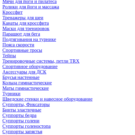
Мячи для йоги и пилатеса
Ролики для йоги и массажа
Кроссфит
Тренажеры для шеи
Канаты для кроссфита
Маски для тренировок
Парашют для бега
Подтягивания на турнике
Пояса скорости
Спортивные тросы
Тейпы
Тренировочные системы, петли TRX
Спортивное оборудование
Аксессуары для ДСК
Брусья настенные
Кольца гимнастические
Маты гимнастические
Турники
Шведские стенки и навесное оборудование
Суппорты, Фиксаторы
Бинты эластичные
Суппорты бедра
Суппорты голени
Суппорты голеностопа
Суппорты запястья