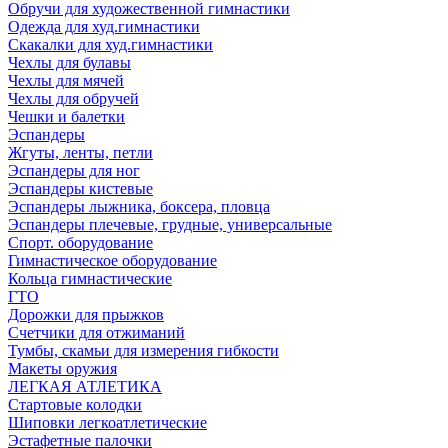
Обручи для художественной гимнастики
Одежда для худ.гимнастики
Скакалки для худ.гимнастики
Чехлы для булавы
Чехлы для мячей
Чехлы для обручей
Чешки и балетки
Эспандеры
Жгуты, ленты, петли
Эспандеры для ног
Эспандеры кистевые
Эспандеры лыжника, боксера, пловца
Эспандеры плечевые, грудные, универсальные
Спорт. оборудование
Гимнастическое оборудование
Кольца гимнастические
ГТО
Дорожки для прыжков
Счетчики для отжиманий
Тумбы, скамьи для измерения гибкости
Макеты оружия
ЛЕГКАЯ АТЛЕТИКА
Стартовые колодки
Шиповки легкоатлетические
Эстафетные палочки