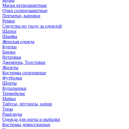
Кепки
Маски ветрозащитные
Очки солнцезащитные
Перчатки, варежки
Ремни
Средства по уходу за одеждой
Шапки
Шарфы
Женская одежда
Куртки
Брюки
Ветровки
Джемпера, Толстовки
Жилеты
Костюмы спортивные
Футболки
Шорты
Купальники
Термобелье
Майки
Тайтсы, леггинсы, капри
Топы
Рашгарды
Одежда для охоты и рыбалки
Костюмы демисезонные