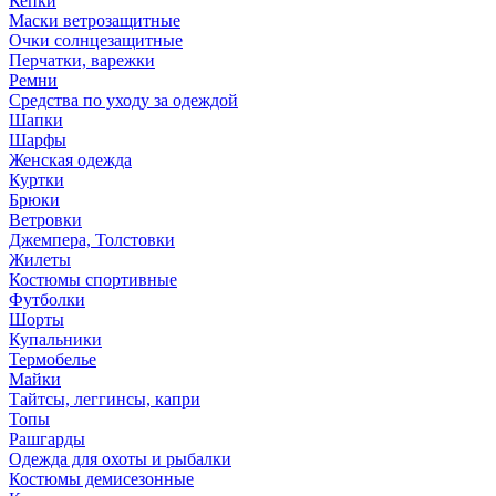
Кепки
Маски ветрозащитные
Очки солнцезащитные
Перчатки, варежки
Ремни
Средства по уходу за одеждой
Шапки
Шарфы
Женская одежда
Куртки
Брюки
Ветровки
Джемпера, Толстовки
Жилеты
Костюмы спортивные
Футболки
Шорты
Купальники
Термобелье
Майки
Тайтсы, леггинсы, капри
Топы
Рашгарды
Одежда для охоты и рыбалки
Костюмы демисезонные