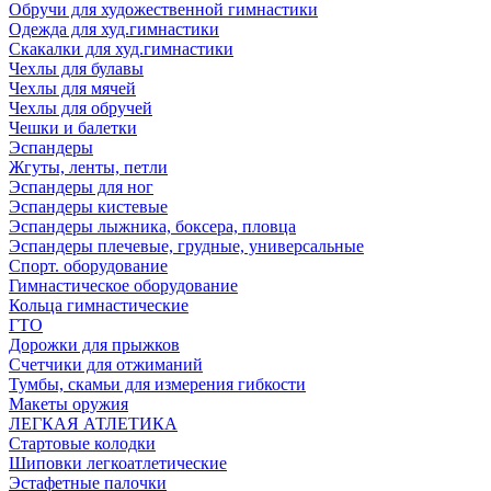
Обручи для художественной гимнастики
Одежда для худ.гимнастики
Скакалки для худ.гимнастики
Чехлы для булавы
Чехлы для мячей
Чехлы для обручей
Чешки и балетки
Эспандеры
Жгуты, ленты, петли
Эспандеры для ног
Эспандеры кистевые
Эспандеры лыжника, боксера, пловца
Эспандеры плечевые, грудные, универсальные
Спорт. оборудование
Гимнастическое оборудование
Кольца гимнастические
ГТО
Дорожки для прыжков
Счетчики для отжиманий
Тумбы, скамьи для измерения гибкости
Макеты оружия
ЛЕГКАЯ АТЛЕТИКА
Стартовые колодки
Шиповки легкоатлетические
Эстафетные палочки