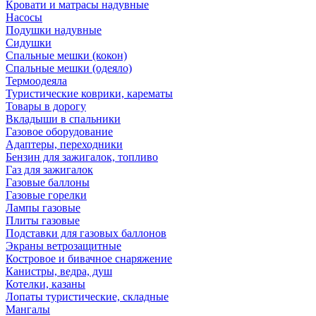
Кровати и матрасы надувные
Насосы
Подушки надувные
Сидушки
Спальные мешки (кокон)
Спальные мешки (одеяло)
Термоодеяла
Туристические коврики, карематы
Товары в дорогу
Вкладыши в спальники
Газовое оборудование
Адаптеры, переходники
Бензин для зажигалок, топливо
Газ для зажигалок
Газовые баллоны
Газовые горелки
Лампы газовые
Плиты газовые
Подставки для газовых баллонов
Экраны ветрозащитные
Костровое и бивачное снаряжение
Канистры, ведра, душ
Котелки, казаны
Лопаты туристические, складные
Мангалы