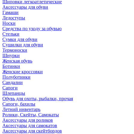
Шиповки легкоатлетические
Аксессуары для обуви
Гамаши
Ледоступы
Носки
Средства по уходу за обувью
Стельки
Сумки для обуви
Сушилки для обуви
Термоноски
Шнурки
Женская обувь
Ботинки
Женские кроссовки
Полуботинки
Сандалии
Сапоги
Шлепанцы
Обувь для охоты, рыбалки, прочая
Сапоги, бахилы
Летний инвентарь
Ролики, Скейты, Самокаты
Аксессуары для роликов
Аксессуары для самокатов
Аксессуары для скейтбордов