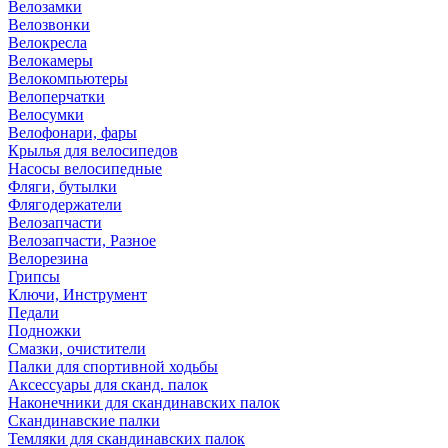
Велозамки
Велозвонки
Велокресла
Велокамеры
Велокомпьютеры
Велоперчатки
Велосумки
Велофонари, фары
Крылья для велосипедов
Насосы велосипедные
Фляги, бутылки
Флягодержатели
Велозапчасти
Велозапчасти, Разное
Велорезина
Грипсы
Ключи, Инструмент
Педали
Подножки
Смазки, очистители
Палки для спортивной ходьбы
Аксессуары для сканд. палок
Наконечники для скандинавских палок
Скандинавские палки
Темляки для скандинавских палок