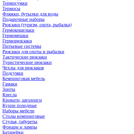
Термосумки
Термосы
Фляжки, бутылки для воды
Подарочные наборы
Рюкзаки (туризм, охота, рыбалка)
Гермокошельки
Гермомешки
Герморюкзаки
Питьевые системы
Рюкзаки для охоты и рыбалки
Тактические рюкзаки
Туристические рюкзаки
Чехлы для рюкзаков
Подсумки
Кемпинговая мебель
Гамаки
Зонты
Кресла
Кровати, шезлонги
Кухни походные
Наборы мебели
Столы кемпинговые
Стулья, табуреты
Фонари и лампы
Батарейки