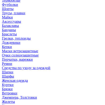
Термобелье
Футболки
Шорты
Трусы, плавки
Майки
Аксессуары
Балаклавы
Банданы
Браслеты
Грелки, теплоиды
Дождевики
Кепки
Маски ветрозащитные
Очки солнцезащитные
Перчатки, варежки
Ремни
Средства по уходу за одеждой
Шапки
Шарфы
Женская одежда
Куртки
Брюки
Ветровки
Джемпера, Толстовки
Жилеты