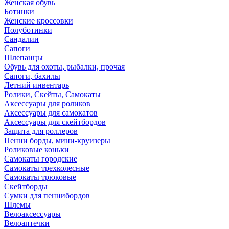
Женская обувь
Ботинки
Женские кроссовки
Полуботинки
Сандалии
Сапоги
Шлепанцы
Обувь для охоты, рыбалки, прочая
Сапоги, бахилы
Летний инвентарь
Ролики, Скейты, Самокаты
Аксессуары для роликов
Аксессуары для самокатов
Аксессуары для скейтбордов
Защита для роллеров
Пенни борды, мини-круизеры
Роликовые коньки
Самокаты городские
Самокаты трехколесные
Самокаты трюковые
Скейтборды
Сумки для пеннибордов
Шлемы
Велоаксессуары
Велоаптечки