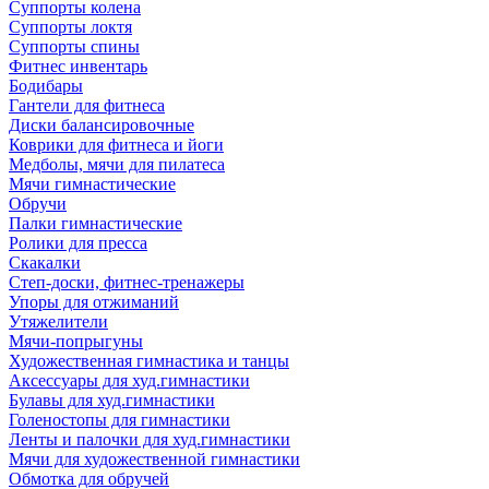
Суппорты колена
Суппорты локтя
Суппорты спины
Фитнес инвентарь
Бодибары
Гантели для фитнеса
Диски балансировочные
Коврики для фитнеса и йоги
Медболы, мячи для пилатеса
Мячи гимнастические
Обручи
Палки гимнастические
Ролики для пресса
Скакалки
Степ-доски, фитнес-тренажеры
Упоры для отжиманий
Утяжелители
Мячи-попрыгуны
Художественная гимнастика и танцы
Аксессуары для худ.гимнастики
Булавы для худ.гимнастики
Голеностопы для гимнастики
Ленты и палочки для худ.гимнастики
Мячи для художественной гимнастики
Обмотка для обручей