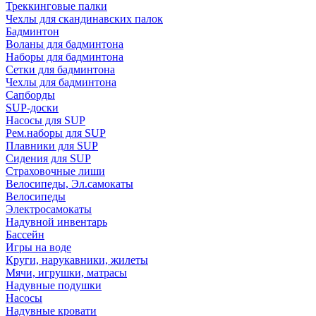
Треккинговые палки
Чехлы для скандинавских палок
Бадминтон
Воланы для бадминтона
Наборы для бадминтона
Сетки для бадминтона
Чехлы для бадминтона
Сапборды
SUP-доски
Насосы для SUP
Рем.наборы для SUP
Плавники для SUP
Сидения для SUP
Страховочные лиши
Велосипеды, Эл.самокаты
Велосипеды
Электросамокаты
Надувной инвентарь
Бассейн
Игры на воде
Круги, нарукавники, жилеты
Мячи, игрушки, матрасы
Надувные подушки
Насосы
Надувные кровати