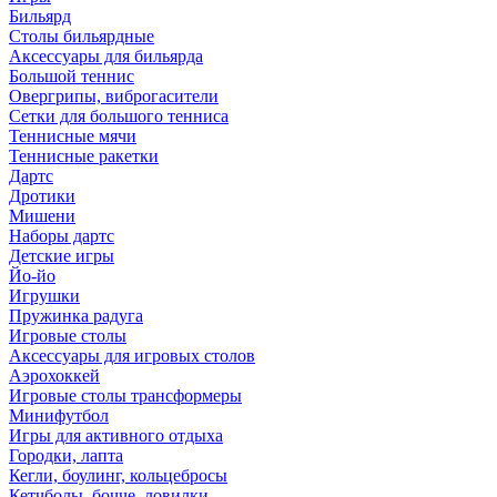
Бильярд
Столы бильярдные
Аксессуары для бильярда
Большой теннис
Овергрипы, виброгасители
Сетки для большого тенниса
Теннисные мячи
Теннисные ракетки
Дартс
Дротики
Мишени
Наборы дартс
Детские игры
Йо-йо
Игрушки
Пружинка радуга
Игровые столы
Аксессуары для игровых столов
Аэрохоккей
Игровые столы трансформеры
Минифутбол
Игры для активного отдыха
Городки, лапта
Кегли, боулинг, кольцебросы
Кетчболы, бочче, ловилки