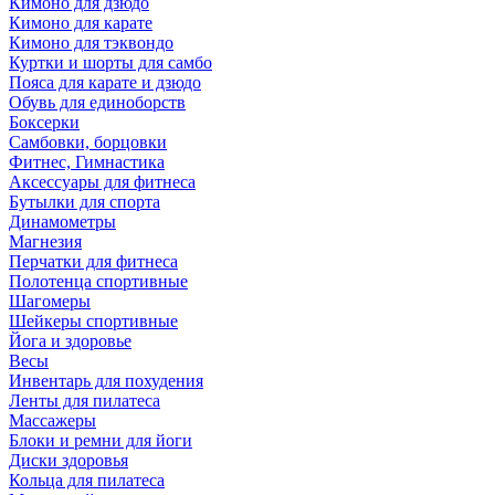
Кимоно для дзюдо
Кимоно для карате
Кимоно для тэквондо
Куртки и шорты для самбо
Пояса для карате и дзюдо
Обувь для единоборств
Боксерки
Самбовки, борцовки
Фитнес, Гимнастика
Аксессуары для фитнеса
Бутылки для спорта
Динамометры
Магнезия
Перчатки для фитнеса
Полотенца спортивные
Шагомеры
Шейкеры спортивные
Йога и здоровье
Весы
Инвентарь для похудения
Ленты для пилатеса
Массажеры
Блоки и ремни для йоги
Диски здоровья
Кольца для пилатеса