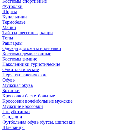
Костюмы спортивные
Футболки
Шорты
Купальники
Термобелье
Майки
Тайтсы, леггинсы, капри
Топы
Рашгарды
Одежда для охоты и рыбалки
Костюмы демисезонные
Костюмы зимние
Наколенники туристические
Очки тактические
Перчатки тактические
Обувь
Мужская обувь
Ботинки
Кроссовки баскетбольные
Кроссовки волейбольные мужские
Мужские кроссовки
Полуботинки
Сандалии
Футбольная обувь (бутсы, шиповки)
Шлепанцы