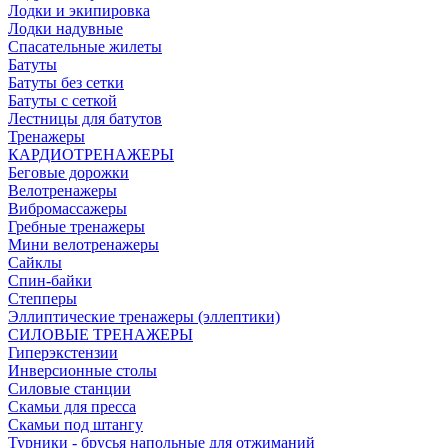
Лодки и экипировка
Лодки надувные
Спасательные жилеты
Батуты
Батуты без сетки
Батуты с сеткой
Лестницы для батутов
Тренажеры
КАРДИОТРЕНАЖЕРЫ
Беговые дорожки
Велотренажеры
Вибромассажеры
Гребные тренажеры
Мини велотренажеры
Сайклы
Спин-байки
Степперы
Эллиптические тренажеры (эллептики)
СИЛОВЫЕ ТРЕНАЖЕРЫ
Гиперэкстензии
Инверсионные столы
Силовые станции
Скамьи для пресса
Скамьи под штангу
Турники - брусья напольные для отжиманий