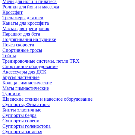
Мячи для йоги и пилатеса
Ролики для йоги и массажа
Кроссфит
Тренажеры для шеи
Канаты для кроссфита
Маски для тренировок
Парашют для бега
Подтягивания на турнике
Пояса скорости
Спортивные тросы
Тейпы
Тренировочные системы, петли TRX
Спортивное оборудование
Аксессуары для ДСК
Брусья настенные
Кольца гимнастические
Маты гимнастические
Турники
Шведские стенки и навесное оборудование
Суппорты, Фиксаторы
Бинты эластичные
Суппорты бедра
Суппорты голени
Суппорты голеностопа
Суппорты запястья