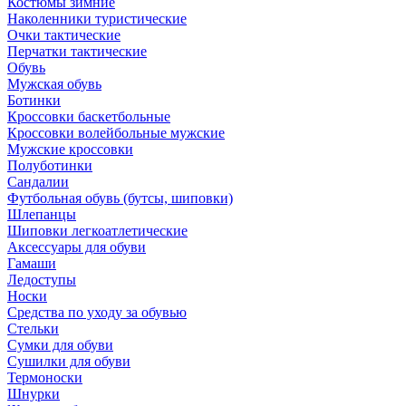
Костюмы зимние
Наколенники туристические
Очки тактические
Перчатки тактические
Обувь
Мужская обувь
Ботинки
Кроссовки баскетбольные
Кроссовки волейбольные мужские
Мужские кроссовки
Полуботинки
Сандалии
Футбольная обувь (бутсы, шиповки)
Шлепанцы
Шиповки легкоатлетические
Аксессуары для обуви
Гамаши
Ледоступы
Носки
Средства по уходу за обувью
Стельки
Сумки для обуви
Сушилки для обуви
Термоноски
Шнурки