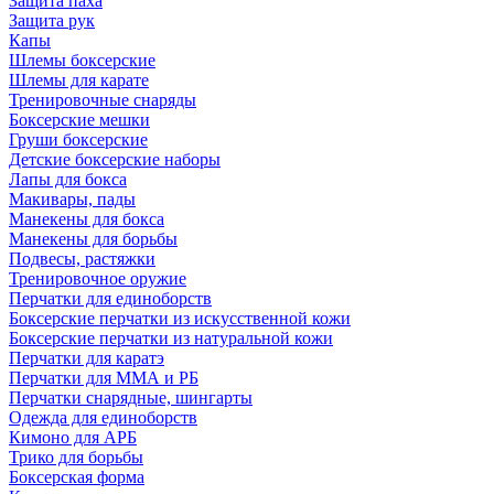
Защита паха
Защита рук
Капы
Шлемы боксерские
Шлемы для карате
Тренировочные снаряды
Боксерские мешки
Груши боксерские
Детские боксерские наборы
Лапы для бокса
Макивары, пады
Манекены для бокса
Манекены для борьбы
Подвесы, растяжки
Тренировочное оружие
Перчатки для единоборств
Боксерские перчатки из искусственной кожи
Боксерские перчатки из натуральной кожи
Перчатки для каратэ
Перчатки для ММА и РБ
Перчатки снарядные, шингарты
Одежда для единоборств
Кимоно для АРБ
Трико для борьбы
Боксерская форма