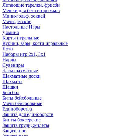
Летающие тарелки, фрисби
Мешки для бега и прыжков
Мини-гольф, хоккей
Мячи детские
Настольные Игры
Домино
Карты игральные
Кубики, зары, кости игральные
Лото
Наборы игр 2х1, 3х1
Нарды
Сувениры
Часы шахматные
Шахматные доски
Шахматы
Шашки
Бейсбол
Биты бейсбольные
Мячи бейсбольные
Единоборства
Защита для единоборств
Бинты боксерские
Защита груди, жилеты
Защита ног