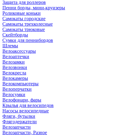
Защита для роллеров
Пенни борды, мини-круизеры
Роликовые коньки
Самокаты городские
Самокаты трехколесные
Самокаты трюковые
Скейтборды
Сумки для пеннибордов
Шлемы
Велоаксессуары
Велоаптечки
Велозамки
Велозвонки
Велокресла
Велокамеры
Велокомпьютеры
Велоперчатки
Велосумки
Велофонари, фары
Крылья для велосипедов
Насосы велосипедные
Фляги, бутылки
Флягодержатели
Велозапчасти
Велозапчасти, Разное