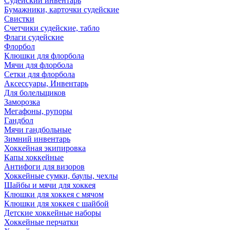
Судейский инвентарь
Бумажники, карточки судейские
Свистки
Счетчики судейские, табло
Флаги судейские
Флорбол
Клюшки для флорбола
Мячи для флорбола
Сетки для флорбола
Аксессуары, Инвентарь
Для болельщиков
Заморозка
Мегафоны, рупоры
Гандбол
Мячи гандбольные
Зимний инвентарь
Хоккейная экипировка
Капы хоккейные
Антифоги для визоров
Хоккейные сумки, баулы, чехлы
Шайбы и мячи для хоккея
Клюшки для хоккея с мячом
Клюшки для хоккея с шайбой
Детские хоккейные наборы
Хоккейные перчатки