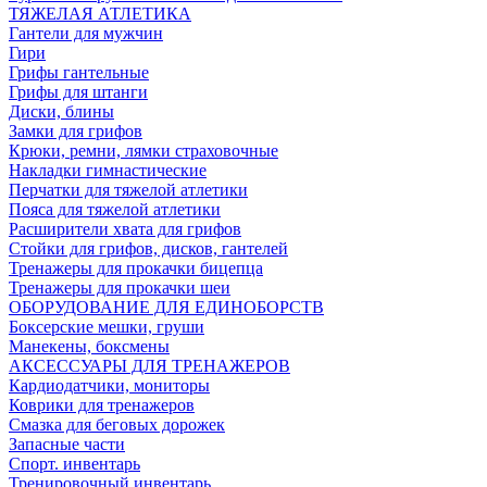
ТЯЖЕЛАЯ АТЛЕТИКА
Гантели для мужчин
Гири
Грифы гантельные
Грифы для штанги
Диски, блины
Замки для грифов
Крюки, ремни, лямки страховочные
Накладки гимнастические
Перчатки для тяжелой атлетики
Пояса для тяжелой атлетики
Расширители хвата для грифов
Стойки для грифов, дисков, гантелей
Тренажеры для прокачки бицепца
Тренажеры для прокачки шеи
ОБОРУДОВАНИЕ ДЛЯ ЕДИНОБОРСТВ
Боксерские мешки, груши
Манекены, боксмены
АКСЕССУАРЫ ДЛЯ ТРЕНАЖЕРОВ
Кардиодатчики, мониторы
Коврики для тренажеров
Смазка для беговых дорожек
Запасные части
Спорт. инвентарь
Тренировочный инвентарь