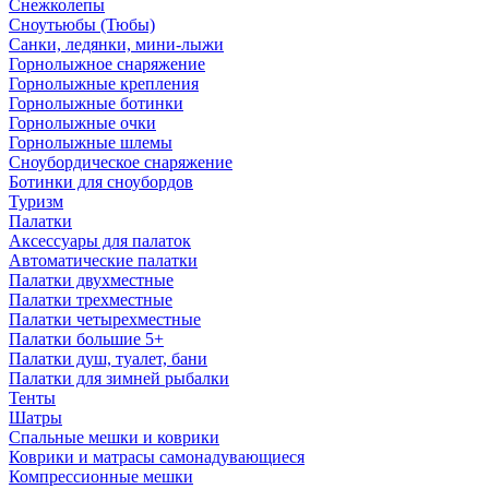
Снежколепы
Сноутьюбы (Тюбы)
Санки, ледянки, мини-лыжи
Горнолыжное снаряжение
Горнолыжные крепления
Горнолыжные ботинки
Горнолыжные очки
Горнолыжные шлемы
Сноубордическое снаряжение
Ботинки для сноубордов
Туризм
Палатки
Аксессуары для палаток
Автоматические палатки
Палатки двухместные
Палатки трехместные
Палатки четырехместные
Палатки большие 5+
Палатки душ, туалет, бани
Палатки для зимней рыбалки
Тенты
Шатры
Спальные мешки и коврики
Коврики и матрасы самонадувающиеся
Компрессионные мешки