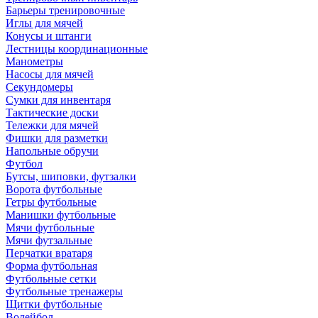
Барьеры тренировочные
Иглы для мячей
Конусы и штанги
Лестницы координационные
Манометры
Насосы для мячей
Секундомеры
Сумки для инвентаря
Тактические доски
Тележки для мячей
Фишки для разметки
Напольные обручи
Футбол
Бутсы, шиповки, футзалки
Ворота футбольные
Гетры футбольные
Манишки футбольные
Мячи футбольные
Мячи футзальные
Перчатки вратаря
Форма футбольная
Футбольные сетки
Футбольные тренажеры
Щитки футбольные
Волейбол