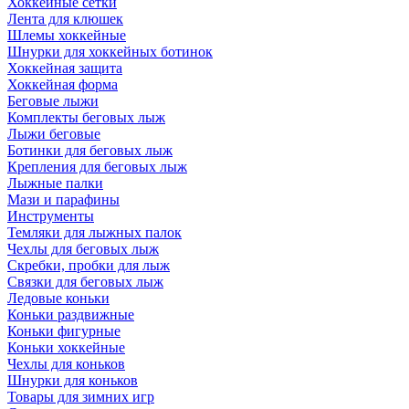
Хоккейные сетки
Лента для клюшек
Шлемы хоккейные
Шнурки для хоккейных ботинок
Хоккейная защита
Хоккейная форма
Беговые лыжи
Комплекты беговых лыж
Лыжи беговые
Ботинки для беговых лыж
Крепления для беговых лыж
Лыжные палки
Мази и парафины
Инструменты
Темляки для лыжных палок
Чехлы для беговых лыж
Скребки, пробки для лыж
Связки для беговых лыж
Ледовые коньки
Коньки раздвижные
Коньки фигурные
Коньки хоккейные
Чехлы для коньков
Шнурки для коньков
Товары для зимних игр