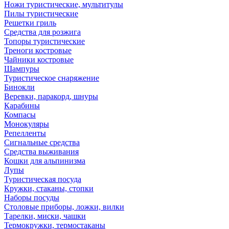
Ножи туристические, мультитулы
Пилы туристические
Решетки гриль
Средства для розжига
Топоры туристические
Треноги костровые
Чайники костровые
Шампуры
Туристическое снаряжение
Бинокли
Веревки, паракорд, шнуры
Карабины
Компасы
Монокуляры
Репелленты
Сигнальные средства
Средства выживания
Кошки для альпинизма
Лупы
Туристическая посуда
Кружки, стаканы, стопки
Наборы посуды
Столовые приборы, ложки, вилки
Тарелки, миски, чашки
Термокружки, термостаканы