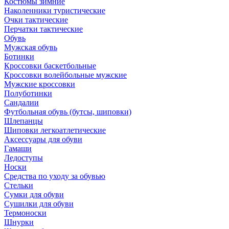
Костюмы зимние
Наколенники туристические
Очки тактические
Перчатки тактические
Обувь
Мужская обувь
Ботинки
Кроссовки баскетбольные
Кроссовки волейбольные мужские
Мужские кроссовки
Полуботинки
Сандалии
Футбольная обувь (бутсы, шиповки)
Шлепанцы
Шиповки легкоатлетические
Аксессуары для обуви
Гамаши
Ледоступы
Носки
Средства по уходу за обувью
Стельки
Сумки для обуви
Сушилки для обуви
Термоноски
Шнурки