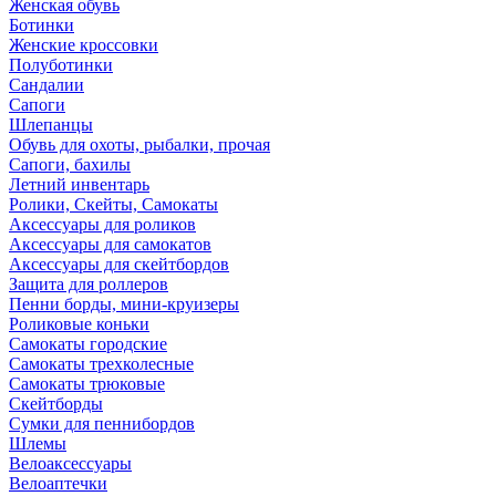
Женская обувь
Ботинки
Женские кроссовки
Полуботинки
Сандалии
Сапоги
Шлепанцы
Обувь для охоты, рыбалки, прочая
Сапоги, бахилы
Летний инвентарь
Ролики, Скейты, Самокаты
Аксессуары для роликов
Аксессуары для самокатов
Аксессуары для скейтбордов
Защита для роллеров
Пенни борды, мини-круизеры
Роликовые коньки
Самокаты городские
Самокаты трехколесные
Самокаты трюковые
Скейтборды
Сумки для пеннибордов
Шлемы
Велоаксессуары
Велоаптечки