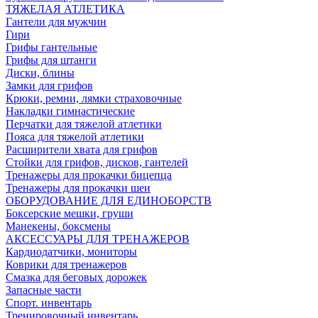
ТЯЖЕЛАЯ АТЛЕТИКА
Гантели для мужчин
Гири
Грифы гантельные
Грифы для штанги
Диски, блины
Замки для грифов
Крюки, ремни, лямки страховочные
Накладки гимнастические
Перчатки для тяжелой атлетики
Пояса для тяжелой атлетики
Расширители хвата для грифов
Стойки для грифов, дисков, гантелей
Тренажеры для прокачки бицепца
Тренажеры для прокачки шеи
ОБОРУДОВАНИЕ ДЛЯ ЕДИНОБОРСТВ
Боксерские мешки, груши
Манекены, боксмены
АКСЕССУАРЫ ДЛЯ ТРЕНАЖЕРОВ
Кардиодатчики, мониторы
Коврики для тренажеров
Смазка для беговых дорожек
Запасные части
Спорт. инвентарь
Тренировочный инвентарь