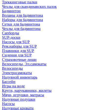
Треккинговые палки
Чехлы для скандинавских палок
Бадминтон
Воланы для бадминтона
Наборы для бадминтона
Сетки для бадминтона
Чехлы для бадминтона
Сапборды
SUP-доски
Насосы для SUP
Рем.наборы для SUP
Плавники для SUP
Сидения для SUP
Страховочные лиши
Велосипеды, Эл.самокаты
Велосипеды
Электросамокаты
Надувной инвентарь
Бассейн
Игры на воде
Круги, нарукавники, жилеты
Мячи, игрушки, матрасы
Надувные подушки
Насосы
Надувные кровати