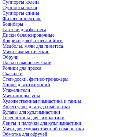
Суппорты колена
Суппорты локтя
Суппорты спины
Фитнес инвентарь
Бодибары
Гантели для фитнеса
Диски балансировочные
Коврики для фитнеса и йоги
Медболы, мячи для пилатеса
Мячи гимнастические
Обручи
Палки гимнастические
Ролики для пресса
Скакалки
Степ-доски, фитнес-тренажеры
Упоры для отжиманий
Утяжелители
Мячи-попрыгуны
Художественная гимнастика и танцы
Аксессуары для худ.гимнастики
Булавы для худ.гимнастики
Голеностопы для гимнастики
Ленты и палочки для худ.гимнастики
Мячи для художественной гимнастики
Обмотка для обручей