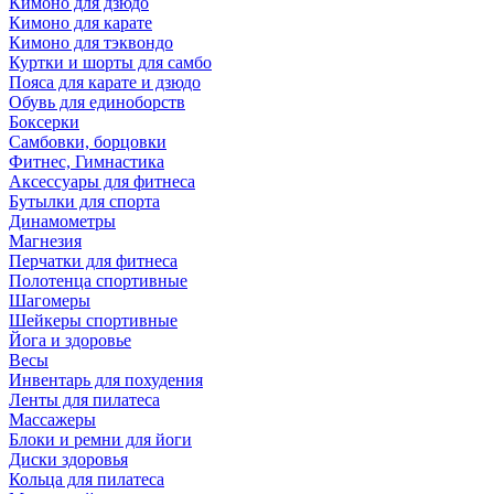
Кимоно для дзюдо
Кимоно для карате
Кимоно для тэквондо
Куртки и шорты для самбо
Пояса для карате и дзюдо
Обувь для единоборств
Боксерки
Самбовки, борцовки
Фитнес, Гимнастика
Аксессуары для фитнеса
Бутылки для спорта
Динамометры
Магнезия
Перчатки для фитнеса
Полотенца спортивные
Шагомеры
Шейкеры спортивные
Йога и здоровье
Весы
Инвентарь для похудения
Ленты для пилатеса
Массажеры
Блоки и ремни для йоги
Диски здоровья
Кольца для пилатеса