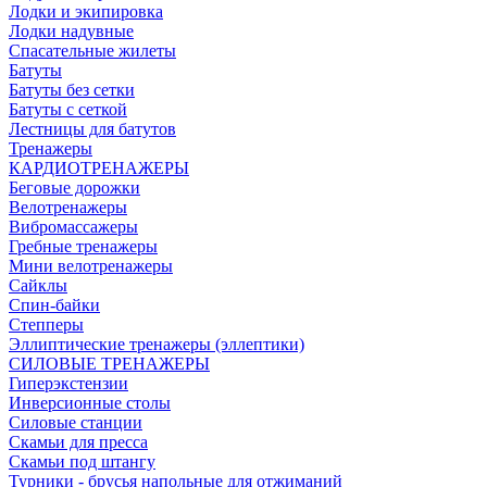
Лодки и экипировка
Лодки надувные
Спасательные жилеты
Батуты
Батуты без сетки
Батуты с сеткой
Лестницы для батутов
Тренажеры
КАРДИОТРЕНАЖЕРЫ
Беговые дорожки
Велотренажеры
Вибромассажеры
Гребные тренажеры
Мини велотренажеры
Сайклы
Спин-байки
Степперы
Эллиптические тренажеры (эллептики)
СИЛОВЫЕ ТРЕНАЖЕРЫ
Гиперэкстензии
Инверсионные столы
Силовые станции
Скамьи для пресса
Скамьи под штангу
Турники - брусья напольные для отжиманий