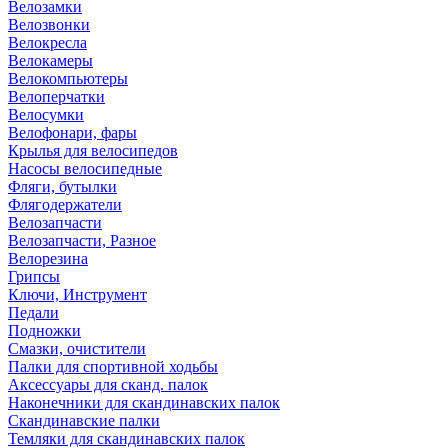
Велозамки
Велозвонки
Велокресла
Велокамеры
Велокомпьютеры
Велоперчатки
Велосумки
Велофонари, фары
Крылья для велосипедов
Насосы велосипедные
Фляги, бутылки
Флягодержатели
Велозапчасти
Велозапчасти, Разное
Велорезина
Грипсы
Ключи, Инструмент
Педали
Подножки
Смазки, очистители
Палки для спортивной ходьбы
Аксессуары для сканд. палок
Наконечники для скандинавских палок
Скандинавские палки
Темляки для скандинавских палок