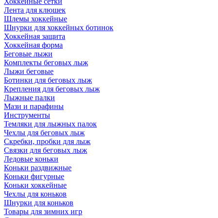
Хоккейные сетки
Лента для клюшек
Шлемы хоккейные
Шнурки для хоккейных ботинок
Хоккейная защита
Хоккейная форма
Беговые лыжи
Комплекты беговых лыж
Лыжи беговые
Ботинки для беговых лыж
Крепления для беговых лыж
Лыжные палки
Мази и парафины
Инструменты
Темляки для лыжных палок
Чехлы для беговых лыж
Скребки, пробки для лыж
Связки для беговых лыж
Ледовые коньки
Коньки раздвижные
Коньки фигурные
Коньки хоккейные
Чехлы для коньков
Шнурки для коньков
Товары для зимних игр