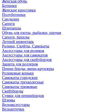
Женская обувь
Ботинки
Женские кроссовки
Полуботинки
Сандалии
Сапоги
Шлепанцы
Обувь для охоты, рыбалки, прочая
Сапоги, бахилы
Летний инвентарь
Ролики, Скейты, Самокаты
Аксессуары для роликов
Аксессуары для самокатов
Аксессуары для скейтбордов
Защита для роллеров
Пенни борды, мини-круизеры
Роликовые коньки
Самокаты городские
Самокаты трехколесные
Самокаты трюковые
Скейтборды
Сумки для пеннибордов
Шлемы
Велоаксессуары
Велоаптечки