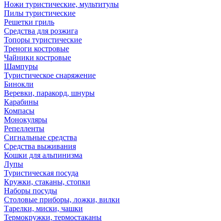
Ножи туристические, мультитулы
Пилы туристические
Решетки гриль
Средства для розжига
Топоры туристические
Треноги костровые
Чайники костровые
Шампуры
Туристическое снаряжение
Бинокли
Веревки, паракорд, шнуры
Карабины
Компасы
Монокуляры
Репелленты
Сигнальные средства
Средства выживания
Кошки для альпинизма
Лупы
Туристическая посуда
Кружки, стаканы, стопки
Наборы посуды
Столовые приборы, ложки, вилки
Тарелки, миски, чашки
Термокружки, термостаканы