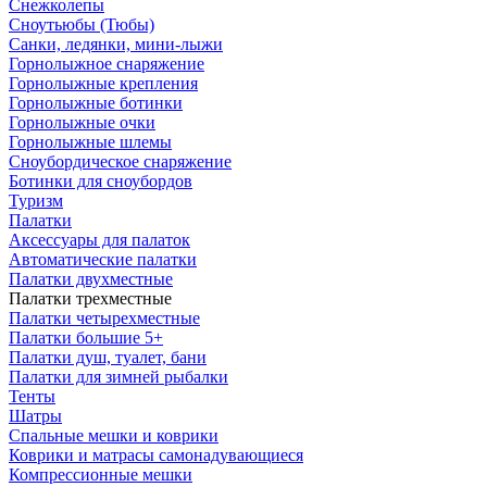
Снежколепы
Сноутьюбы (Тюбы)
Санки, ледянки, мини-лыжи
Горнолыжное снаряжение
Горнолыжные крепления
Горнолыжные ботинки
Горнолыжные очки
Горнолыжные шлемы
Сноубордическое снаряжение
Ботинки для сноубордов
Туризм
Палатки
Аксессуары для палаток
Автоматические палатки
Палатки двухместные
Палатки трехместные
Палатки четырехместные
Палатки большие 5+
Палатки душ, туалет, бани
Палатки для зимней рыбалки
Тенты
Шатры
Спальные мешки и коврики
Коврики и матрасы самонадувающиеся
Компрессионные мешки