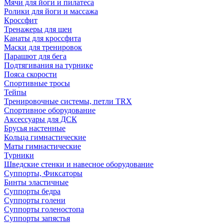
Мячи для йоги и пилатеса
Ролики для йоги и массажа
Кроссфит
Тренажеры для шеи
Канаты для кроссфита
Маски для тренировок
Парашют для бега
Подтягивания на турнике
Пояса скорости
Спортивные тросы
Тейпы
Тренировочные системы, петли TRX
Спортивное оборудование
Аксессуары для ДСК
Брусья настенные
Кольца гимнастические
Маты гимнастические
Турники
Шведские стенки и навесное оборудование
Суппорты, Фиксаторы
Бинты эластичные
Суппорты бедра
Суппорты голени
Суппорты голеностопа
Суппорты запястья