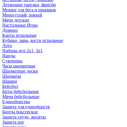
Летающие тарелки, фрисби
Мешки для бега и прыжков
Мини-гольф, хоккей
Мячи детские
Настольные Игры
Домино
Карты игральные
Кубики, зары, кости игральные
Лото
Наборы игр 2х1, 3х1
Нарды
Сувениры
Часы шахматные
Шахматные доски
Шахматы
Шашки
Бейсбол
Биты бейсбольные
Мячи бейсбольные
Единоборства
Защита для единоборств
Бинты боксерские
Защита груди, жилеты
Защита ног