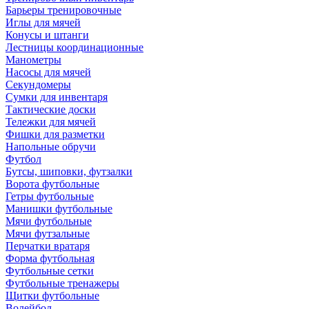
Барьеры тренировочные
Иглы для мячей
Конусы и штанги
Лестницы координационные
Манометры
Насосы для мячей
Секундомеры
Сумки для инвентаря
Тактические доски
Тележки для мячей
Фишки для разметки
Напольные обручи
Футбол
Бутсы, шиповки, футзалки
Ворота футбольные
Гетры футбольные
Манишки футбольные
Мячи футбольные
Мячи футзальные
Перчатки вратаря
Форма футбольная
Футбольные сетки
Футбольные тренажеры
Щитки футбольные
Волейбол