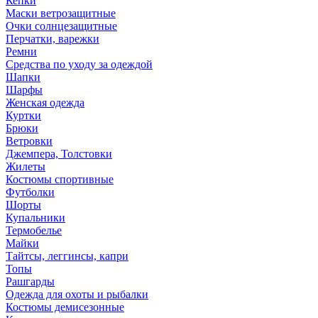
Кепки
Маски ветрозащитные
Очки солнцезащитные
Перчатки, варежки
Ремни
Средства по уходу за одеждой
Шапки
Шарфы
Женская одежда
Куртки
Брюки
Ветровки
Джемпера, Толстовки
Жилеты
Костюмы спортивные
Футболки
Шорты
Купальники
Термобелье
Майки
Тайтсы, леггинсы, капри
Топы
Рашгарды
Одежда для охоты и рыбалки
Костюмы демисезонные