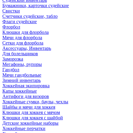
Судейский инвентарь
Бумажники, карточки судейские
Свистки
Счетчики судейские, табло
Флаги судейские
Флорбол
Клюшки для флорбола
Мячи для флорбола
Сетки для флорбола
Аксессуары, Инвентарь
Для болельщиков
Заморозка
Мегафоны, рупоры
Гандбол
Мячи гандбольные
Зимний инвентарь
Хоккейная экипировка
Капы хоккейные
Антифоги для визоров
Хоккейные сумки, баулы, чехлы
Шайбы и мячи для хоккея
Клюшки для хоккея с мячом
Клюшки для хоккея с шайбой
Детские хоккейные наборы
Хоккейные перчатки