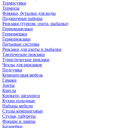
Термосумки
Термосы
Фляжки, бутылки для воды
Подарочные наборы
Рюкзаки (туризм, охота, рыбалка)
Гермокошельки
Гермомешки
Герморюкзаки
Питьевые системы
Рюкзаки для охоты и рыбалки
Тактические рюкзаки
Туристические рюкзаки
Чехлы для рюкзаков
Подсумки
Кемпинговая мебель
Гамаки
Зонты
Кресла
Кровати, шезлонги
Кухни походные
Наборы мебели
Столы кемпинговые
Стулья, табуреты
Фонари и лампы
Батарейки