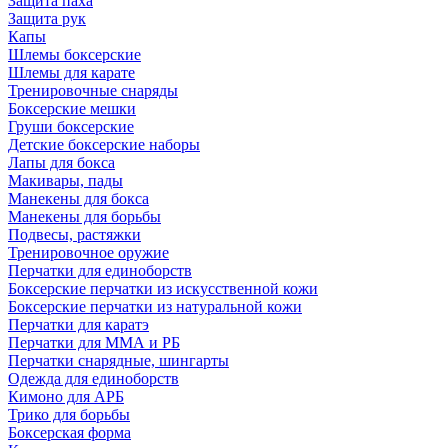
Защита паха
Защита рук
Капы
Шлемы боксерские
Шлемы для карате
Тренировочные снаряды
Боксерские мешки
Груши боксерские
Детские боксерские наборы
Лапы для бокса
Макивары, пады
Манекены для бокса
Манекены для борьбы
Подвесы, растяжки
Тренировочное оружие
Перчатки для единоборств
Боксерские перчатки из искусственной кожи
Боксерские перчатки из натуральной кожи
Перчатки для каратэ
Перчатки для ММА и РБ
Перчатки снарядные, шингарты
Одежда для единоборств
Кимоно для АРБ
Трико для борьбы
Боксерская форма