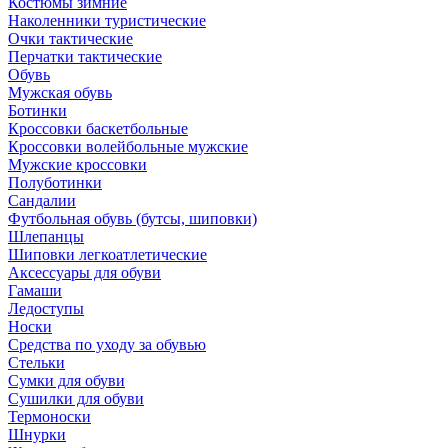
Костюмы зимние
Наколенники туристические
Очки тактические
Перчатки тактические
Обувь
Мужская обувь
Ботинки
Кроссовки баскетбольные
Кроссовки волейбольные мужские
Мужские кроссовки
Полуботинки
Сандалии
Футбольная обувь (бутсы, шиповки)
Шлепанцы
Шиповки легкоатлетические
Аксессуары для обуви
Гамаши
Ледоступы
Носки
Средства по уходу за обувью
Стельки
Сумки для обуви
Сушилки для обуви
Термоноски
Шнурки