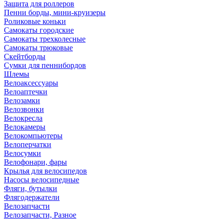
Защита для роллеров
Пенни борды, мини-круизеры
Роликовые коньки
Самокаты городские
Самокаты трехколесные
Самокаты трюковые
Скейтборды
Сумки для пеннибордов
Шлемы
Велоаксессуары
Велоаптечки
Велозамки
Велозвонки
Велокресла
Велокамеры
Велокомпьютеры
Велоперчатки
Велосумки
Велофонари, фары
Крылья для велосипедов
Насосы велосипедные
Фляги, бутылки
Флягодержатели
Велозапчасти
Велозапчасти, Разное