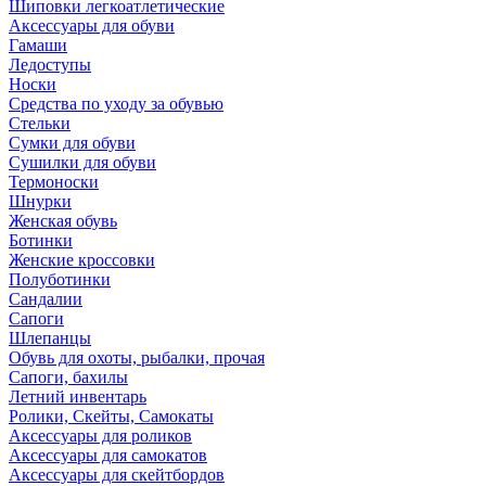
Шиповки легкоатлетические
Аксессуары для обуви
Гамаши
Ледоступы
Носки
Средства по уходу за обувью
Стельки
Сумки для обуви
Сушилки для обуви
Термоноски
Шнурки
Женская обувь
Ботинки
Женские кроссовки
Полуботинки
Сандалии
Сапоги
Шлепанцы
Обувь для охоты, рыбалки, прочая
Сапоги, бахилы
Летний инвентарь
Ролики, Скейты, Самокаты
Аксессуары для роликов
Аксессуары для самокатов
Аксессуары для скейтбордов