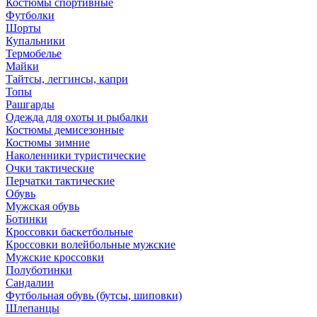
Костюмы спортивные
Футболки
Шорты
Купальники
Термобелье
Майки
Тайтсы, леггинсы, капри
Топы
Рашгарды
Одежда для охоты и рыбалки
Костюмы демисезонные
Костюмы зимние
Наколенники туристические
Очки тактические
Перчатки тактические
Обувь
Мужская обувь
Ботинки
Кроссовки баскетбольные
Кроссовки волейбольные мужские
Мужские кроссовки
Полуботинки
Сандалии
Футбольная обувь (бутсы, шиповки)
Шлепанцы