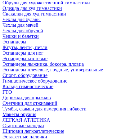
Обручи для художественной гимнастики
Одежда для худ.гимнастики
Скакалки для худ.гимнастики
Чехлы для булавы
Чехлы для мячей
Чехлы для обручей
Чешки и балетки
Эспандеры
Жгуты, ленты, петли
Эспандеры для ног
Эспандеры кистевые
Эспандеры лыжника, боксера, пловца
Эспандеры плечевые, грудные, универсальные
Спорт. оборудование
Гимнастическое оборудование
Кольца гимнастические
ГТО
Дорожки для прыжков
Счетчики для отжиманий
Тумбы, скамьи для измерения гибкости
Макеты оружия
ЛЕГКАЯ АТЛЕТИКА
Стартовые колодки
Шиповки легкоатлетические
Эстафетные палочки