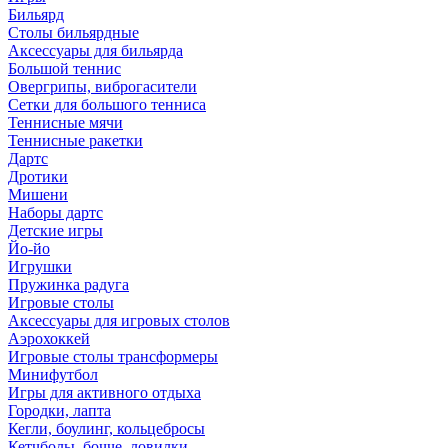
Бильярд
Столы бильярдные
Аксессуары для бильярда
Большой теннис
Овергрипы, виброгасители
Сетки для большого тенниса
Теннисные мячи
Теннисные ракетки
Дартс
Дротики
Мишени
Наборы дартс
Детские игры
Йо-йо
Игрушки
Пружинка радуга
Игровые столы
Аксессуары для игровых столов
Аэрохоккей
Игровые столы трансформеры
Минифутбол
Игры для активного отдыха
Городки, лапта
Кегли, боулинг, кольцебросы
Кетчболы, бочче, ловилки