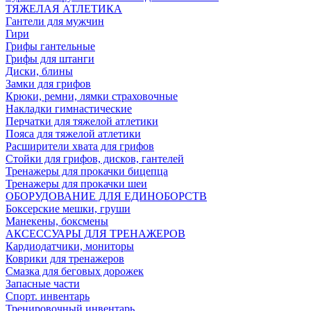
ТЯЖЕЛАЯ АТЛЕТИКА
Гантели для мужчин
Гири
Грифы гантельные
Грифы для штанги
Диски, блины
Замки для грифов
Крюки, ремни, лямки страховочные
Накладки гимнастические
Перчатки для тяжелой атлетики
Пояса для тяжелой атлетики
Расширители хвата для грифов
Стойки для грифов, дисков, гантелей
Тренажеры для прокачки бицепца
Тренажеры для прокачки шеи
ОБОРУДОВАНИЕ ДЛЯ ЕДИНОБОРСТВ
Боксерские мешки, груши
Манекены, боксмены
АКСЕССУАРЫ ДЛЯ ТРЕНАЖЕРОВ
Кардиодатчики, мониторы
Коврики для тренажеров
Смазка для беговых дорожек
Запасные части
Спорт. инвентарь
Тренировочный инвентарь