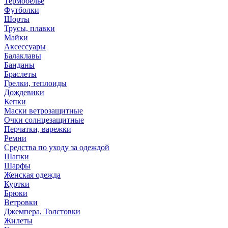
Термобелье
Футболки
Шорты
Трусы, плавки
Майки
Аксессуары
Балаклавы
Банданы
Браслеты
Грелки, теплоиды
Дождевики
Кепки
Маски ветрозащитные
Очки солнцезащитные
Перчатки, варежки
Ремни
Средства по уходу за одеждой
Шапки
Шарфы
Женская одежда
Куртки
Брюки
Ветровки
Джемпера, Толстовки
Жилеты