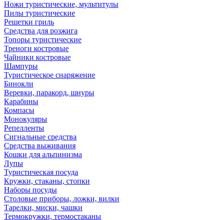
Ножи туристические, мультитулы
Пилы туристические
Решетки гриль
Средства для розжига
Топоры туристические
Треноги костровые
Чайники костровые
Шампуры
Туристическое снаряжение
Бинокли
Веревки, паракорд, шнуры
Карабины
Компасы
Монокуляры
Репелленты
Сигнальные средства
Средства выживания
Кошки для альпинизма
Лупы
Туристическая посуда
Кружки, стаканы, стопки
Наборы посуды
Столовые приборы, ложки, вилки
Тарелки, миски, чашки
Термокружки, термостаканы