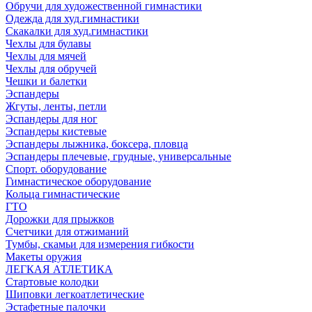
Обручи для художественной гимнастики
Одежда для худ.гимнастики
Скакалки для худ.гимнастики
Чехлы для булавы
Чехлы для мячей
Чехлы для обручей
Чешки и балетки
Эспандеры
Жгуты, ленты, петли
Эспандеры для ног
Эспандеры кистевые
Эспандеры лыжника, боксера, пловца
Эспандеры плечевые, грудные, универсальные
Спорт. оборудование
Гимнастическое оборудование
Кольца гимнастические
ГТО
Дорожки для прыжков
Счетчики для отжиманий
Тумбы, скамьи для измерения гибкости
Макеты оружия
ЛЕГКАЯ АТЛЕТИКА
Стартовые колодки
Шиповки легкоатлетические
Эстафетные палочки