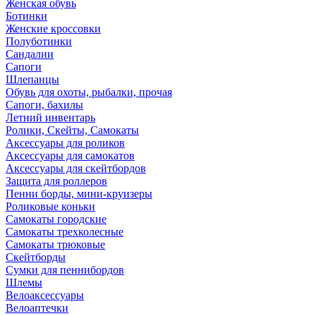
Женская обувь
Ботинки
Женские кроссовки
Полуботинки
Сандалии
Сапоги
Шлепанцы
Обувь для охоты, рыбалки, прочая
Сапоги, бахилы
Летний инвентарь
Ролики, Скейты, Самокаты
Аксессуары для роликов
Аксессуары для самокатов
Аксессуары для скейтбордов
Защита для роллеров
Пенни борды, мини-круизеры
Роликовые коньки
Самокаты городские
Самокаты трехколесные
Самокаты трюковые
Скейтборды
Сумки для пеннибордов
Шлемы
Велоаксессуары
Велоаптечки