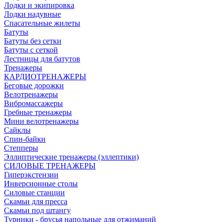
Лодки и экипировка
Лодки надувные
Спасательные жилеты
Батуты
Батуты без сетки
Батуты с сеткой
Лестницы для батутов
Тренажеры
КАРДИОТРЕНАЖЕРЫ
Беговые дорожки
Велотренажеры
Вибромассажеры
Гребные тренажеры
Мини велотренажеры
Сайклы
Спин-байки
Степперы
Эллиптические тренажеры (эллептики)
СИЛОВЫЕ ТРЕНАЖЕРЫ
Гиперэкстензии
Инверсионные столы
Силовые станции
Скамьи для пресса
Скамьи под штангу
Турники - брусья напольные для отжиманий