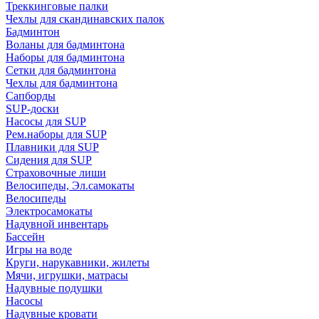
Треккинговые палки
Чехлы для скандинавских палок
Бадминтон
Воланы для бадминтона
Наборы для бадминтона
Сетки для бадминтона
Чехлы для бадминтона
Сапборды
SUP-доски
Насосы для SUP
Рем.наборы для SUP
Плавники для SUP
Сидения для SUP
Страховочные лиши
Велосипеды, Эл.самокаты
Велосипеды
Электросамокаты
Надувной инвентарь
Бассейн
Игры на воде
Круги, нарукавники, жилеты
Мячи, игрушки, матрасы
Надувные подушки
Насосы
Надувные кровати