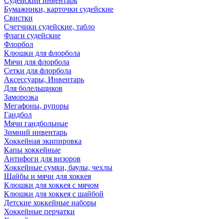
Судейский инвентарь
Бумажники, карточки судейские
Свистки
Счетчики судейские, табло
Флаги судейские
Флорбол
Клюшки для флорбола
Мячи для флорбола
Сетки для флорбола
Аксессуары, Инвентарь
Для болельщиков
Заморозка
Мегафоны, рупоры
Гандбол
Мячи гандбольные
Зимний инвентарь
Хоккейная экипировка
Капы хоккейные
Антифоги для визоров
Хоккейные сумки, баулы, чехлы
Шайбы и мячи для хоккея
Клюшки для хоккея с мячом
Клюшки для хоккея с шайбой
Детские хоккейные наборы
Хоккейные перчатки