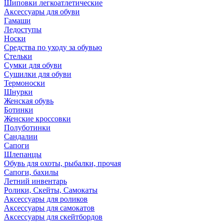
Шиповки легкоатлетические
Аксессуары для обуви
Гамаши
Ледоступы
Носки
Средства по уходу за обувью
Стельки
Сумки для обуви
Сушилки для обуви
Термоноски
Шнурки
Женская обувь
Ботинки
Женские кроссовки
Полуботинки
Сандалии
Сапоги
Шлепанцы
Обувь для охоты, рыбалки, прочая
Сапоги, бахилы
Летний инвентарь
Ролики, Скейты, Самокаты
Аксессуары для роликов
Аксессуары для самокатов
Аксессуары для скейтбордов