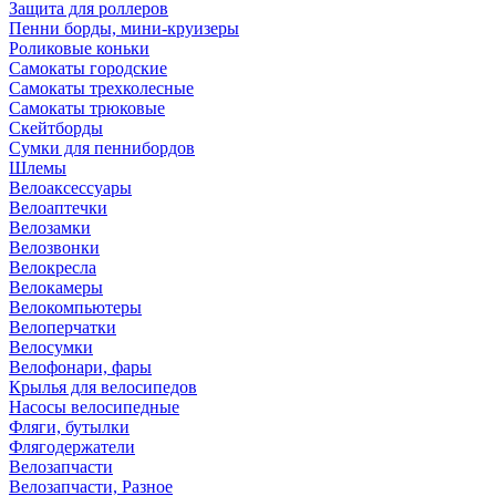
Защита для роллеров
Пенни борды, мини-круизеры
Роликовые коньки
Самокаты городские
Самокаты трехколесные
Самокаты трюковые
Скейтборды
Сумки для пеннибордов
Шлемы
Велоаксессуары
Велоаптечки
Велозамки
Велозвонки
Велокресла
Велокамеры
Велокомпьютеры
Велоперчатки
Велосумки
Велофонари, фары
Крылья для велосипедов
Насосы велосипедные
Фляги, бутылки
Флягодержатели
Велозапчасти
Велозапчасти, Разное