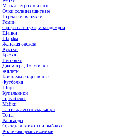
Кепки
Маски ветрозащитные
Очки солнцезащитные
Перчатки, варежки
Ремни
Средства по уходу за одеждой
Шапки
Шарфы
Женская одежда
Куртки
Брюки
Ветровки
Джемпера, Толстовки
Жилеты
Костюмы спортивные
Футболки
Шорты
Купальники
Термобелье
Майки
Тайтсы, леггинсы, капри
Топы
Рашгарды
Одежда для охоты и рыбалки
Костюмы демисезонные