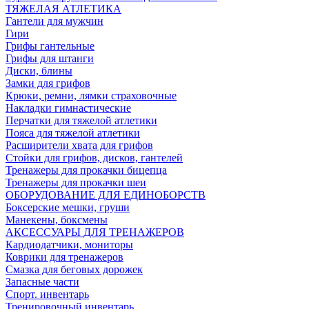
ТЯЖЕЛАЯ АТЛЕТИКА
Гантели для мужчин
Гири
Грифы гантельные
Грифы для штанги
Диски, блины
Замки для грифов
Крюки, ремни, лямки страховочные
Накладки гимнастические
Перчатки для тяжелой атлетики
Пояса для тяжелой атлетики
Расширители хвата для грифов
Стойки для грифов, дисков, гантелей
Тренажеры для прокачки бицепца
Тренажеры для прокачки шеи
ОБОРУДОВАНИЕ ДЛЯ ЕДИНОБОРСТВ
Боксерские мешки, груши
Манекены, боксмены
АКСЕССУАРЫ ДЛЯ ТРЕНАЖЕРОВ
Кардиодатчики, мониторы
Коврики для тренажеров
Смазка для беговых дорожек
Запасные части
Спорт. инвентарь
Тренировочный инвентарь