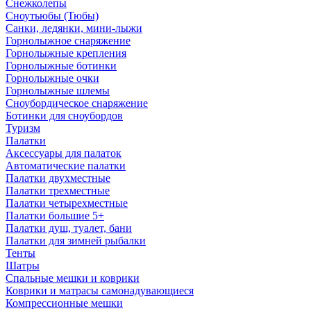
Снежколепы
Сноутьюбы (Тюбы)
Санки, ледянки, мини-лыжи
Горнолыжное снаряжение
Горнолыжные крепления
Горнолыжные ботинки
Горнолыжные очки
Горнолыжные шлемы
Сноубордическое снаряжение
Ботинки для сноубордов
Туризм
Палатки
Аксессуары для палаток
Автоматические палатки
Палатки двухместные
Палатки трехместные
Палатки четырехместные
Палатки большие 5+
Палатки душ, туалет, бани
Палатки для зимней рыбалки
Тенты
Шатры
Спальные мешки и коврики
Коврики и матрасы самонадувающиеся
Компрессионные мешки