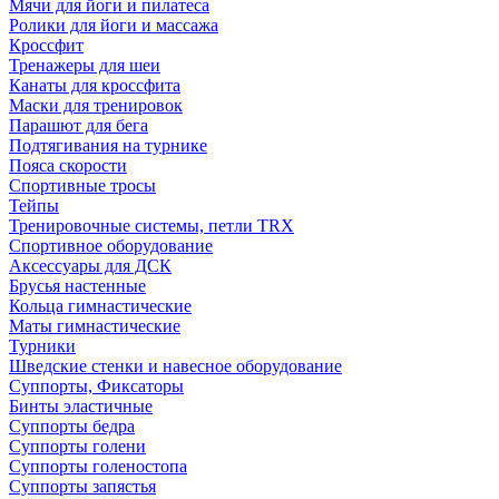
Мячи для йоги и пилатеса
Ролики для йоги и массажа
Кроссфит
Тренажеры для шеи
Канаты для кроссфита
Маски для тренировок
Парашют для бега
Подтягивания на турнике
Пояса скорости
Спортивные тросы
Тейпы
Тренировочные системы, петли TRX
Спортивное оборудование
Аксессуары для ДСК
Брусья настенные
Кольца гимнастические
Маты гимнастические
Турники
Шведские стенки и навесное оборудование
Суппорты, Фиксаторы
Бинты эластичные
Суппорты бедра
Суппорты голени
Суппорты голеностопа
Суппорты запястья