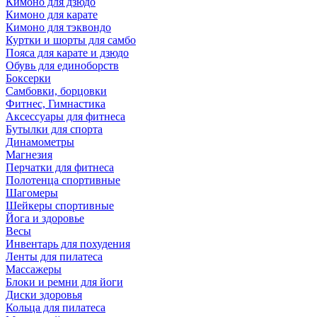
Кимоно для дзюдо
Кимоно для карате
Кимоно для тэквондо
Куртки и шорты для самбо
Пояса для карате и дзюдо
Обувь для единоборств
Боксерки
Самбовки, борцовки
Фитнес, Гимнастика
Аксессуары для фитнеса
Бутылки для спорта
Динамометры
Магнезия
Перчатки для фитнеса
Полотенца спортивные
Шагомеры
Шейкеры спортивные
Йога и здоровье
Весы
Инвентарь для похудения
Ленты для пилатеса
Массажеры
Блоки и ремни для йоги
Диски здоровья
Кольца для пилатеса