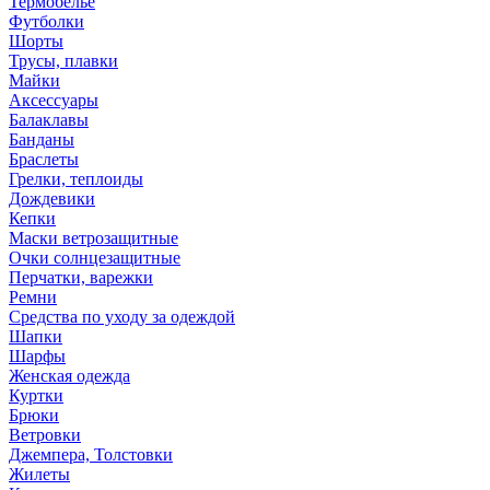
Термобелье
Футболки
Шорты
Трусы, плавки
Майки
Аксессуары
Балаклавы
Банданы
Браслеты
Грелки, теплоиды
Дождевики
Кепки
Маски ветрозащитные
Очки солнцезащитные
Перчатки, варежки
Ремни
Средства по уходу за одеждой
Шапки
Шарфы
Женская одежда
Куртки
Брюки
Ветровки
Джемпера, Толстовки
Жилеты