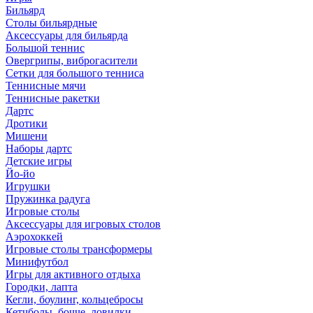
Бильярд
Столы бильярдные
Аксессуары для бильярда
Большой теннис
Овергрипы, виброгасители
Сетки для большого тенниса
Теннисные мячи
Теннисные ракетки
Дартс
Дротики
Мишени
Наборы дартс
Детские игры
Йо-йо
Игрушки
Пружинка радуга
Игровые столы
Аксессуары для игровых столов
Аэрохоккей
Игровые столы трансформеры
Минифутбол
Игры для активного отдыха
Городки, лапта
Кегли, боулинг, кольцебросы
Кетчболы, бочче, ловилки