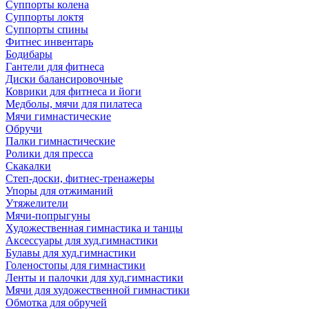
Суппорты колена
Суппорты локтя
Суппорты спины
Фитнес инвентарь
Бодибары
Гантели для фитнеса
Диски балансировочные
Коврики для фитнеса и йоги
Медболы, мячи для пилатеса
Мячи гимнастические
Обручи
Палки гимнастические
Ролики для пресса
Скакалки
Степ-доски, фитнес-тренажеры
Упоры для отжиманий
Утяжелители
Мячи-попрыгуны
Художественная гимнастика и танцы
Аксессуары для худ.гимнастики
Булавы для худ.гимнастики
Голеностопы для гимнастики
Ленты и палочки для худ.гимнастики
Мячи для художественной гимнастики
Обмотка для обручей