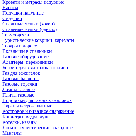
Кровати и матрасы надувные
Насосы
Подушки надувные
Сидушки
Спальные мешки (кокон)
Спальные мешки (одеяло)
Термоодеяла
Туристические коврики, карематы
Товары в дорогу
Вкладыши в спальники
Газовое оборудование
Адаптеры, переходники
Бензин для зажигалок, топливо
Газ для зажигалок
Газовые баллоны
Газовые горелки
Лампы газовые
Плиты газовые
Подставки для газовых баллонов
Экраны ветрозащитные
Костровое и бивачное снаряжение
Канистры, ведра, душ
Котелки, казаны
Лопаты туристические, складные
Мангалы