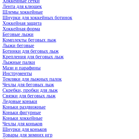
Хоккейные сетки
Лента для клюшек
Шлемы хоккейные
Шнурки для хоккейных ботинок
Хоккейная защита
Хоккейная форма
Беговые лыжи
Комплекты беговых лыж
Лыжи беговые
Ботинки для беговых лыж
Крепления для беговых лыж
Лыжные палки
Мази и парафины
Инструменты
Темляки для лыжных палок
Чехлы для беговых лыж
Скребки, пробки для лыж
Связки для беговых лыж
Ледовые коньки
Коньки раздвижные
Коньки фигурные
Коньки хоккейные
Чехлы для коньков
Шнурки для коньков
Товары для зимних игр