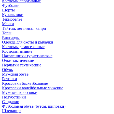
Костюмы спортивные
Футболки
Шорты
Купальники
Термобелье
Майки
Тайтсы, леггинсы, капри
Топы
Рашгарды
Одежда для охоты и рыбалки
Костюмы демисезонные
Костюмы зимние
Наколенники туристические
Очки тактические
Перчатки тактические
Обувь
Мужская обувь
Ботинки
Кроссовки баскетбольные
Кроссовки волейбольные мужские
Мужские кроссовки
Полуботинки
Сандалии
Футбольная обувь (бутсы, шиповки)
Шлепанцы