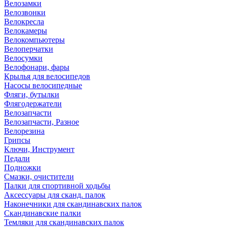
Велозамки
Велозвонки
Велокресла
Велокамеры
Велокомпьютеры
Велоперчатки
Велосумки
Велофонари, фары
Крылья для велосипедов
Насосы велосипедные
Фляги, бутылки
Флягодержатели
Велозапчасти
Велозапчасти, Разное
Велорезина
Грипсы
Ключи, Инструмент
Педали
Подножки
Смазки, очистители
Палки для спортивной ходьбы
Аксессуары для сканд. палок
Наконечники для скандинавских палок
Скандинавские палки
Темляки для скандинавских палок