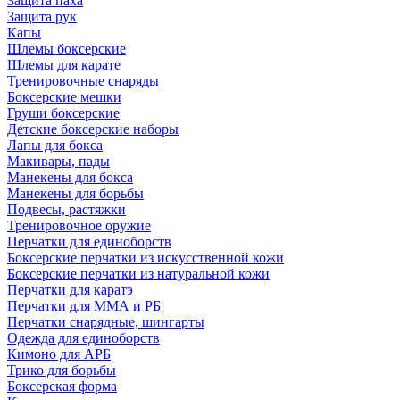
Защита паха
Защита рук
Капы
Шлемы боксерские
Шлемы для карате
Тренировочные снаряды
Боксерские мешки
Груши боксерские
Детские боксерские наборы
Лапы для бокса
Макивары, пады
Манекены для бокса
Манекены для борьбы
Подвесы, растяжки
Тренировочное оружие
Перчатки для единоборств
Боксерские перчатки из искусственной кожи
Боксерские перчатки из натуральной кожи
Перчатки для каратэ
Перчатки для ММА и РБ
Перчатки снарядные, шингарты
Одежда для единоборств
Кимоно для АРБ
Трико для борьбы
Боксерская форма