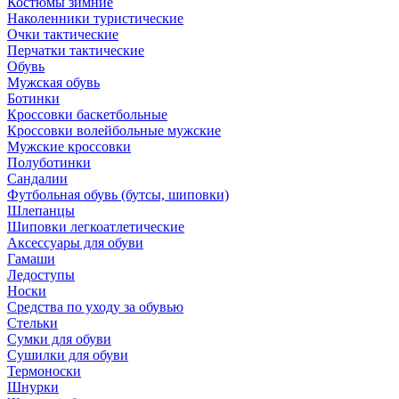
Костюмы зимние
Наколенники туристические
Очки тактические
Перчатки тактические
Обувь
Мужская обувь
Ботинки
Кроссовки баскетбольные
Кроссовки волейбольные мужские
Мужские кроссовки
Полуботинки
Сандалии
Футбольная обувь (бутсы, шиповки)
Шлепанцы
Шиповки легкоатлетические
Аксессуары для обуви
Гамаши
Ледоступы
Носки
Средства по уходу за обувью
Стельки
Сумки для обуви
Сушилки для обуви
Термоноски
Шнурки