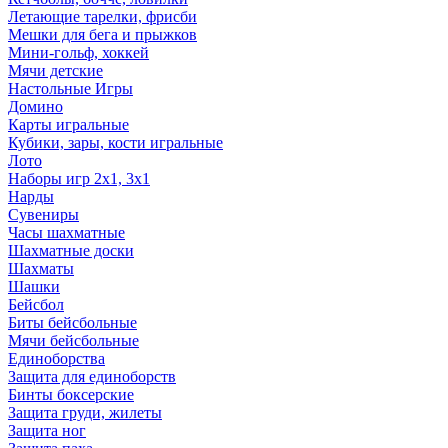
Летающие тарелки, фрисби
Мешки для бега и прыжков
Мини-гольф, хоккей
Мячи детские
Настольные Игры
Домино
Карты игральные
Кубики, зары, кости игральные
Лото
Наборы игр 2х1, 3х1
Нарды
Сувениры
Часы шахматные
Шахматные доски
Шахматы
Шашки
Бейсбол
Биты бейсбольные
Мячи бейсбольные
Единоборства
Защита для единоборств
Бинты боксерские
Защита груди, жилеты
Защита ног