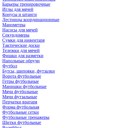
Барьеры тренировочные
Иглы для мячей
Конусы и штанги
Лестницы координационные
Манометры
Насосы для мячей
Секундомеры
Сумки для инвентаря
Тактические доски
Тележки для мячей
Фишки для разметки
Напольные обручи
Футбол
Бутсы, шиповки, футзалки
Ворота футбольные
Гетры футбольные
Манишки футбольные
Мячи футбольные
Мячи футзальные
Перчатки вратаря
Форма футбольная
Футбольные сетки
Футбольные тренажеры
Щитки футбольные
Волейбол