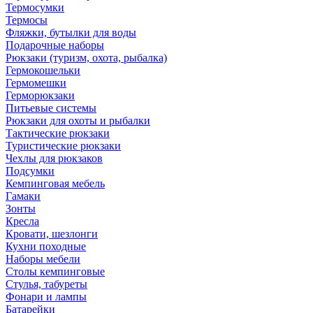
Термосумки
Термосы
Фляжки, бутылки для воды
Подарочные наборы
Рюкзаки (туризм, охота, рыбалка)
Гермокошельки
Гермомешки
Герморюкзаки
Питьевые системы
Рюкзаки для охоты и рыбалки
Тактические рюкзаки
Туристические рюкзаки
Чехлы для рюкзаков
Подсумки
Кемпинговая мебель
Гамаки
Зонты
Кресла
Кровати, шезлонги
Кухни походные
Наборы мебели
Столы кемпинговые
Стулья, табуреты
Фонари и лампы
Батарейки