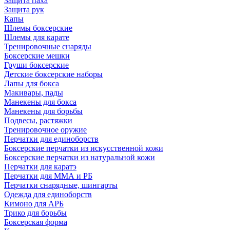
Защита паха
Защита рук
Капы
Шлемы боксерские
Шлемы для карате
Тренировочные снаряды
Боксерские мешки
Груши боксерские
Детские боксерские наборы
Лапы для бокса
Макивары, пады
Манекены для бокса
Манекены для борьбы
Подвесы, растяжки
Тренировочное оружие
Перчатки для единоборств
Боксерские перчатки из искусственной кожи
Боксерские перчатки из натуральной кожи
Перчатки для каратэ
Перчатки для ММА и РБ
Перчатки снарядные, шингарты
Одежда для единоборств
Кимоно для АРБ
Трико для борьбы
Боксерская форма