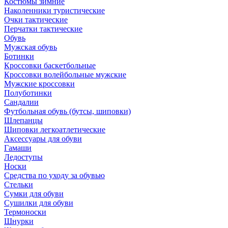
Костюмы зимние
Наколенники туристические
Очки тактические
Перчатки тактические
Обувь
Мужская обувь
Ботинки
Кроссовки баскетбольные
Кроссовки волейбольные мужские
Мужские кроссовки
Полуботинки
Сандалии
Футбольная обувь (бутсы, шиповки)
Шлепанцы
Шиповки легкоатлетические
Аксессуары для обуви
Гамаши
Ледоступы
Носки
Средства по уходу за обувью
Стельки
Сумки для обуви
Сушилки для обуви
Термоноски
Шнурки