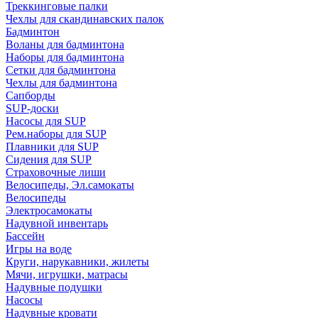
Треккинговые палки
Чехлы для скандинавских палок
Бадминтон
Воланы для бадминтона
Наборы для бадминтона
Сетки для бадминтона
Чехлы для бадминтона
Сапборды
SUP-доски
Насосы для SUP
Рем.наборы для SUP
Плавники для SUP
Сидения для SUP
Страховочные лиши
Велосипеды, Эл.самокаты
Велосипеды
Электросамокаты
Надувной инвентарь
Бассейн
Игры на воде
Круги, нарукавники, жилеты
Мячи, игрушки, матрасы
Надувные подушки
Насосы
Надувные кровати