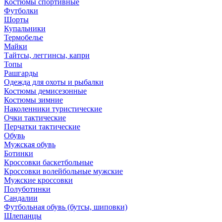
Костюмы спортивные
Футболки
Шорты
Купальники
Термобелье
Майки
Тайтсы, леггинсы, капри
Топы
Рашгарды
Одежда для охоты и рыбалки
Костюмы демисезонные
Костюмы зимние
Наколенники туристические
Очки тактические
Перчатки тактические
Обувь
Мужская обувь
Ботинки
Кроссовки баскетбольные
Кроссовки волейбольные мужские
Мужские кроссовки
Полуботинки
Сандалии
Футбольная обувь (бутсы, шиповки)
Шлепанцы