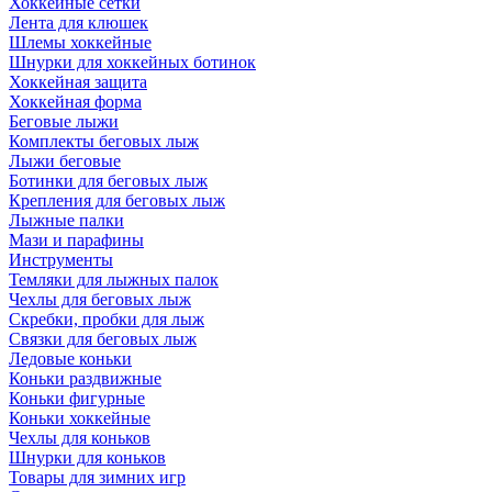
Хоккейные сетки
Лента для клюшек
Шлемы хоккейные
Шнурки для хоккейных ботинок
Хоккейная защита
Хоккейная форма
Беговые лыжи
Комплекты беговых лыж
Лыжи беговые
Ботинки для беговых лыж
Крепления для беговых лыж
Лыжные палки
Мази и парафины
Инструменты
Темляки для лыжных палок
Чехлы для беговых лыж
Скребки, пробки для лыж
Связки для беговых лыж
Ледовые коньки
Коньки раздвижные
Коньки фигурные
Коньки хоккейные
Чехлы для коньков
Шнурки для коньков
Товары для зимних игр