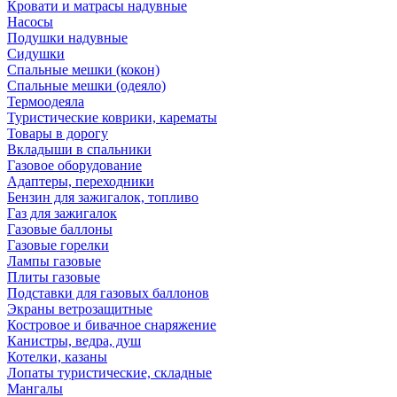
Кровати и матрасы надувные
Насосы
Подушки надувные
Сидушки
Спальные мешки (кокон)
Спальные мешки (одеяло)
Термоодеяла
Туристические коврики, карематы
Товары в дорогу
Вкладыши в спальники
Газовое оборудование
Адаптеры, переходники
Бензин для зажигалок, топливо
Газ для зажигалок
Газовые баллоны
Газовые горелки
Лампы газовые
Плиты газовые
Подставки для газовых баллонов
Экраны ветрозащитные
Костровое и бивачное снаряжение
Канистры, ведра, душ
Котелки, казаны
Лопаты туристические, складные
Мангалы