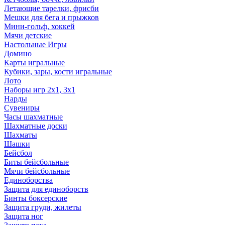
Летающие тарелки, фрисби
Мешки для бега и прыжков
Мини-гольф, хоккей
Мячи детские
Настольные Игры
Домино
Карты игральные
Кубики, зары, кости игральные
Лото
Наборы игр 2х1, 3х1
Нарды
Сувениры
Часы шахматные
Шахматные доски
Шахматы
Шашки
Бейсбол
Биты бейсбольные
Мячи бейсбольные
Единоборства
Защита для единоборств
Бинты боксерские
Защита груди, жилеты
Защита ног