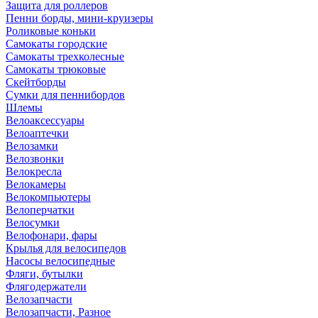
Защита для роллеров
Пенни борды, мини-круизеры
Роликовые коньки
Самокаты городские
Самокаты трехколесные
Самокаты трюковые
Скейтборды
Сумки для пеннибордов
Шлемы
Велоаксессуары
Велоаптечки
Велозамки
Велозвонки
Велокресла
Велокамеры
Велокомпьютеры
Велоперчатки
Велосумки
Велофонари, фары
Крылья для велосипедов
Насосы велосипедные
Фляги, бутылки
Флягодержатели
Велозапчасти
Велозапчасти, Разное