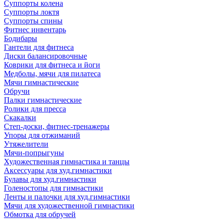
Суппорты колена
Суппорты локтя
Суппорты спины
Фитнес инвентарь
Бодибары
Гантели для фитнеса
Диски балансировочные
Коврики для фитнеса и йоги
Медболы, мячи для пилатеса
Мячи гимнастические
Обручи
Палки гимнастические
Ролики для пресса
Скакалки
Степ-доски, фитнес-тренажеры
Упоры для отжиманий
Утяжелители
Мячи-попрыгуны
Художественная гимнастика и танцы
Аксессуары для худ.гимнастики
Булавы для худ.гимнастики
Голеностопы для гимнастики
Ленты и палочки для худ.гимнастики
Мячи для художественной гимнастики
Обмотка для обручей