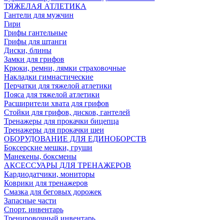
ТЯЖЕЛАЯ АТЛЕТИКА
Гантели для мужчин
Гири
Грифы гантельные
Грифы для штанги
Диски, блины
Замки для грифов
Крюки, ремни, лямки страховочные
Накладки гимнастические
Перчатки для тяжелой атлетики
Пояса для тяжелой атлетики
Расширители хвата для грифов
Стойки для грифов, дисков, гантелей
Тренажеры для прокачки бицепца
Тренажеры для прокачки шеи
ОБОРУДОВАНИЕ ДЛЯ ЕДИНОБОРСТВ
Боксерские мешки, груши
Манекены, боксмены
АКСЕССУАРЫ ДЛЯ ТРЕНАЖЕРОВ
Кардиодатчики, мониторы
Коврики для тренажеров
Смазка для беговых дорожек
Запасные части
Спорт. инвентарь
Тренировочный инвентарь