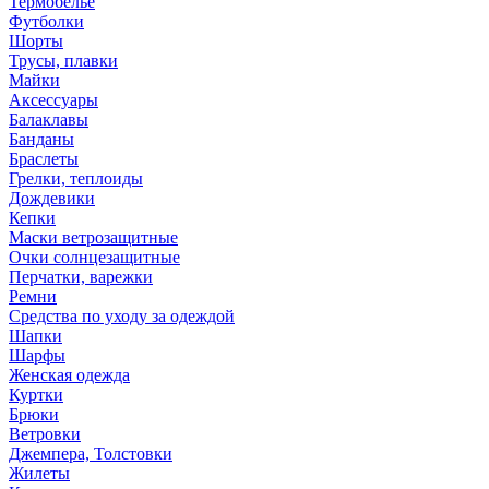
Термобелье
Футболки
Шорты
Трусы, плавки
Майки
Аксессуары
Балаклавы
Банданы
Браслеты
Грелки, теплоиды
Дождевики
Кепки
Маски ветрозащитные
Очки солнцезащитные
Перчатки, варежки
Ремни
Средства по уходу за одеждой
Шапки
Шарфы
Женская одежда
Куртки
Брюки
Ветровки
Джемпера, Толстовки
Жилеты