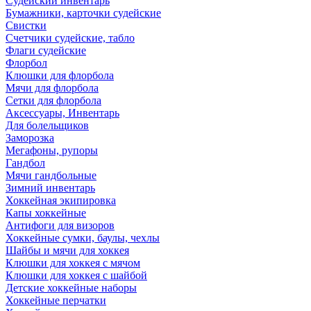
Судейский инвентарь
Бумажники, карточки судейские
Свистки
Счетчики судейские, табло
Флаги судейские
Флорбол
Клюшки для флорбола
Мячи для флорбола
Сетки для флорбола
Аксессуары, Инвентарь
Для болельщиков
Заморозка
Мегафоны, рупоры
Гандбол
Мячи гандбольные
Зимний инвентарь
Хоккейная экипировка
Капы хоккейные
Антифоги для визоров
Хоккейные сумки, баулы, чехлы
Шайбы и мячи для хоккея
Клюшки для хоккея с мячом
Клюшки для хоккея с шайбой
Детские хоккейные наборы
Хоккейные перчатки