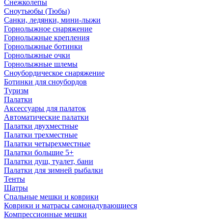
Снежколепы
Сноутьюбы (Тюбы)
Санки, ледянки, мини-лыжи
Горнолыжное снаряжение
Горнолыжные крепления
Горнолыжные ботинки
Горнолыжные очки
Горнолыжные шлемы
Сноубордическое снаряжение
Ботинки для сноубордов
Туризм
Палатки
Аксессуары для палаток
Автоматические палатки
Палатки двухместные
Палатки трехместные
Палатки четырехместные
Палатки большие 5+
Палатки душ, туалет, бани
Палатки для зимней рыбалки
Тенты
Шатры
Спальные мешки и коврики
Коврики и матрасы самонадувающиеся
Компрессионные мешки