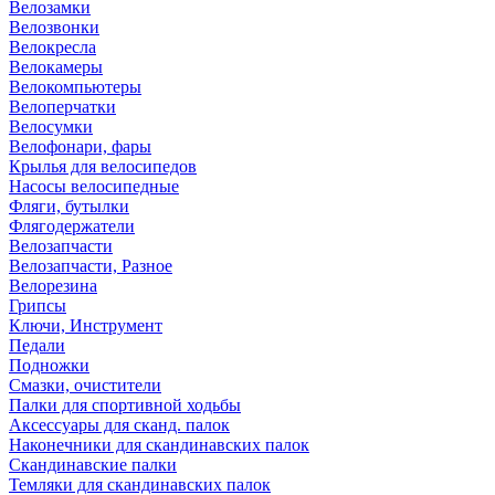
Велозамки
Велозвонки
Велокресла
Велокамеры
Велокомпьютеры
Велоперчатки
Велосумки
Велофонари, фары
Крылья для велосипедов
Насосы велосипедные
Фляги, бутылки
Флягодержатели
Велозапчасти
Велозапчасти, Разное
Велорезина
Грипсы
Ключи, Инструмент
Педали
Подножки
Смазки, очистители
Палки для спортивной ходьбы
Аксессуары для сканд. палок
Наконечники для скандинавских палок
Скандинавские палки
Темляки для скандинавских палок