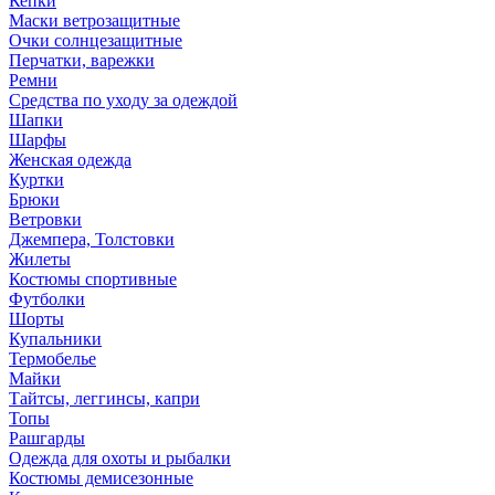
Кепки
Маски ветрозащитные
Очки солнцезащитные
Перчатки, варежки
Ремни
Средства по уходу за одеждой
Шапки
Шарфы
Женская одежда
Куртки
Брюки
Ветровки
Джемпера, Толстовки
Жилеты
Костюмы спортивные
Футболки
Шорты
Купальники
Термобелье
Майки
Тайтсы, леггинсы, капри
Топы
Рашгарды
Одежда для охоты и рыбалки
Костюмы демисезонные