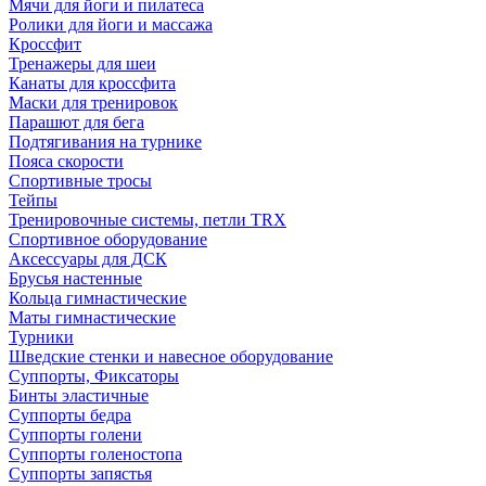
Мячи для йоги и пилатеса
Ролики для йоги и массажа
Кроссфит
Тренажеры для шеи
Канаты для кроссфита
Маски для тренировок
Парашют для бега
Подтягивания на турнике
Пояса скорости
Спортивные тросы
Тейпы
Тренировочные системы, петли TRX
Спортивное оборудование
Аксессуары для ДСК
Брусья настенные
Кольца гимнастические
Маты гимнастические
Турники
Шведские стенки и навесное оборудование
Суппорты, Фиксаторы
Бинты эластичные
Суппорты бедра
Суппорты голени
Суппорты голеностопа
Суппорты запястья