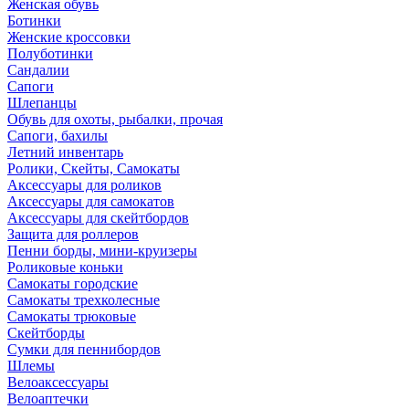
Женская обувь
Ботинки
Женские кроссовки
Полуботинки
Сандалии
Сапоги
Шлепанцы
Обувь для охоты, рыбалки, прочая
Сапоги, бахилы
Летний инвентарь
Ролики, Скейты, Самокаты
Аксессуары для роликов
Аксессуары для самокатов
Аксессуары для скейтбордов
Защита для роллеров
Пенни борды, мини-круизеры
Роликовые коньки
Самокаты городские
Самокаты трехколесные
Самокаты трюковые
Скейтборды
Сумки для пеннибордов
Шлемы
Велоаксессуары
Велоаптечки