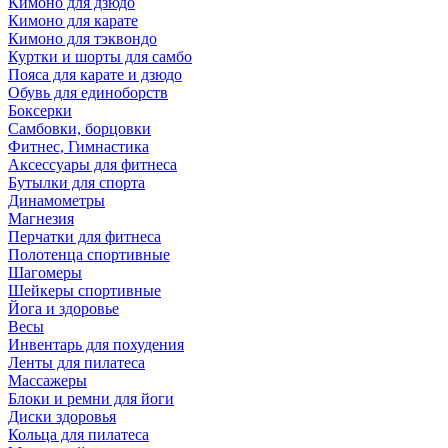
Кимоно для дзюдо
Кимоно для карате
Кимоно для тэквондо
Куртки и шорты для самбо
Пояса для карате и дзюдо
Обувь для единоборств
Боксерки
Самбовки, борцовки
Фитнес, Гимнастика
Аксессуары для фитнеса
Бутылки для спорта
Динамометры
Магнезия
Перчатки для фитнеса
Полотенца спортивные
Шагомеры
Шейкеры спортивные
Йога и здоровье
Весы
Инвентарь для похудения
Ленты для пилатеса
Массажеры
Блоки и ремни для йоги
Диски здоровья
Кольца для пилатеса