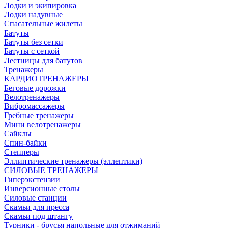
Лодки и экипировка
Лодки надувные
Спасательные жилеты
Батуты
Батуты без сетки
Батуты с сеткой
Лестницы для батутов
Тренажеры
КАРДИОТРЕНАЖЕРЫ
Беговые дорожки
Велотренажеры
Вибромассажеры
Гребные тренажеры
Мини велотренажеры
Сайклы
Спин-байки
Степперы
Эллиптические тренажеры (эллептики)
СИЛОВЫЕ ТРЕНАЖЕРЫ
Гиперэкстензии
Инверсионные столы
Силовые станции
Скамьи для пресса
Скамьи под штангу
Турники - брусья напольные для отжиманий