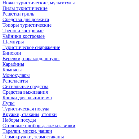
Ножи туристические, мультитулы
Пилы туристические
Решетки гриль
Средства для розжига
Топоры туристические
Треноги костровые
Чайники костровые
Шампуры
Туристическое снаряжение
Бинокли
Веревки, паракорд, шнуры
Карабины
Компасы
Монокуляры
Репелленты
Сигнальные средства
Средства выживания
Кошки для альпинизма
Лупы
Туристическая посуда
Кружки, стаканы, стопки
Наборы посуды
Столовые приборы, ложки, вилки
Тарелки, миски, чашки
Термокружки, термостаканы