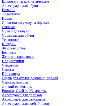
Шиповки легкоатлетические
Аксессуары для обуви
Гамаши
Ледоступы
Носки
Средства по уходу за обувью
Стельки
Сумки для обуви
Сушилки для обуви
Термоноски
Шнурки
Женская обувь
Ботинки
Женские кроссовки
Полуботинки
Сандалии
Сапоги
Шлепанцы
Обувь для охоты, рыбалки, прочая
Сапоги, бахилы
Летний инвентарь
Ролики, Скейты, Самокаты
Аксессуары для роликов
Аксессуары для самокатов
Аксессуары для скейтбордов