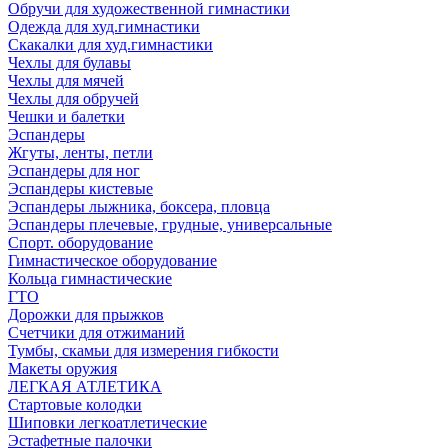
Обручи для художественной гимнастики
Одежда для худ.гимнастики
Скакалки для худ.гимнастики
Чехлы для булавы
Чехлы для мячей
Чехлы для обручей
Чешки и балетки
Эспандеры
Жгуты, ленты, петли
Эспандеры для ног
Эспандеры кистевые
Эспандеры лыжника, боксера, пловца
Эспандеры плечевые, грудные, универсальные
Спорт. оборудование
Гимнастическое оборудование
Кольца гимнастические
ГТО
Дорожки для прыжков
Счетчики для отжиманий
Тумбы, скамьи для измерения гибкости
Макеты оружия
ЛЕГКАЯ АТЛЕТИКА
Стартовые колодки
Шиповки легкоатлетические
Эстафетные палочки