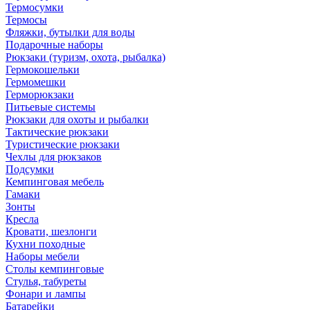
Термосумки
Термосы
Фляжки, бутылки для воды
Подарочные наборы
Рюкзаки (туризм, охота, рыбалка)
Гермокошельки
Гермомешки
Герморюкзаки
Питьевые системы
Рюкзаки для охоты и рыбалки
Тактические рюкзаки
Туристические рюкзаки
Чехлы для рюкзаков
Подсумки
Кемпинговая мебель
Гамаки
Зонты
Кресла
Кровати, шезлонги
Кухни походные
Наборы мебели
Столы кемпинговые
Стулья, табуреты
Фонари и лампы
Батарейки