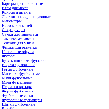
Барьеры тренировочные
Иглы для мячей
Конусы и штанги
Лестницы координационные
Манометры
Насосы для мячей
Секундомеры
Сумки для инвентаря
Тактические доски
Тележки для мячей
Фишки для разметки
Напольные обручи
Футбол
Бутсы, шиповки, футзалки
Ворота футбольные
Гетры футбольные
Манишки футбольные
Мячи футбольные
Мячи футзальные
Перчатки вратаря
Форма футбольная
Футбольные сетки
Футбольные тренажеры
Щитки футбольные
Волейбол