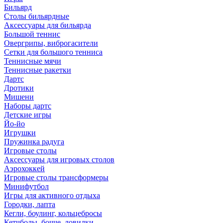
Бильярд
Столы бильярдные
Аксессуары для бильярда
Большой теннис
Овергрипы, виброгасители
Сетки для большого тенниса
Теннисные мячи
Теннисные ракетки
Дартс
Дротики
Мишени
Наборы дартс
Детские игры
Йо-йо
Игрушки
Пружинка радуга
Игровые столы
Аксессуары для игровых столов
Аэрохоккей
Игровые столы трансформеры
Минифутбол
Игры для активного отдыха
Городки, лапта
Кегли, боулинг, кольцебросы
Кетчболы, бочче, ловилки