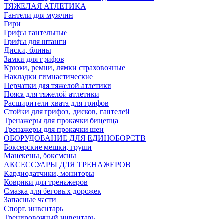
ТЯЖЕЛАЯ АТЛЕТИКА
Гантели для мужчин
Гири
Грифы гантельные
Грифы для штанги
Диски, блины
Замки для грифов
Крюки, ремни, лямки страховочные
Накладки гимнастические
Перчатки для тяжелой атлетики
Пояса для тяжелой атлетики
Расширители хвата для грифов
Стойки для грифов, дисков, гантелей
Тренажеры для прокачки бицепца
Тренажеры для прокачки шеи
ОБОРУДОВАНИЕ ДЛЯ ЕДИНОБОРСТВ
Боксерские мешки, груши
Манекены, боксмены
АКСЕССУАРЫ ДЛЯ ТРЕНАЖЕРОВ
Кардиодатчики, мониторы
Коврики для тренажеров
Смазка для беговых дорожек
Запасные части
Спорт. инвентарь
Тренировочный инвентарь