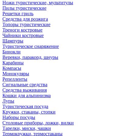
Ножи туристические, мультитулы
Пилы туристические
Решетки гриль
Средства для розжига
Топоры туристические
Треноги костровые
Чайники костровые
Шампуры
Туристическое снаряжение
Бинокли
Веревки, паракорд, шнуры
Карабины
Компасы
Монокуляры
Репелленты
Сигнальные средства
Средства выживания
Кошки для альпинизма
Лупы
Туристическая посуда
Кружки, стаканы, стопки
Наборы посуды
Столовые приборы, ложки, вилки
Тарелки, миски, чашки
Термокружки, термостаканы