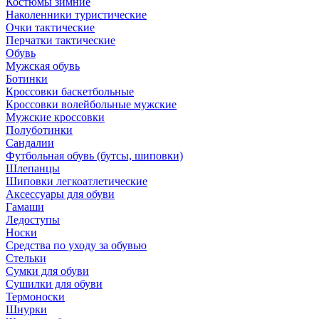
Костюмы зимние
Наколенники туристические
Очки тактические
Перчатки тактические
Обувь
Мужская обувь
Ботинки
Кроссовки баскетбольные
Кроссовки волейбольные мужские
Мужские кроссовки
Полуботинки
Сандалии
Футбольная обувь (бутсы, шиповки)
Шлепанцы
Шиповки легкоатлетические
Аксессуары для обуви
Гамаши
Ледоступы
Носки
Средства по уходу за обувью
Стельки
Сумки для обуви
Сушилки для обуви
Термоноски
Шнурки