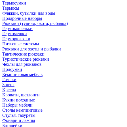
Термосумки
Термосы
Фляжки, бутылки для воды
Подарочные наборы
Рюкзаки (туризм, охота, рыбалка)
Гермокошельки
Гермомешки
Герморюкзаки
Питьевые системы
Рюкзаки для охоты и рыбалки
Тактические рюкзаки
Туристические рюкзаки
Чехлы для рюкзаков
Подсумки
Кемпинговая мебель
Гамаки
Зонты
Кресла
Кровати, шезлонги
Кухни походные
Наборы мебели
Столы кемпинговые
Стулья, табуреты
Фонари и лампы
Батарейки