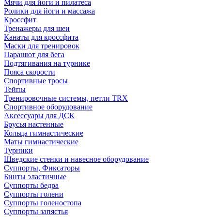
Мячи для йоги и пилатеса
Ролики для йоги и массажа
Кроссфит
Тренажеры для шеи
Канаты для кроссфита
Маски для тренировок
Парашют для бега
Подтягивания на турнике
Пояса скорости
Спортивные тросы
Тейпы
Тренировочные системы, петли TRX
Спортивное оборудование
Аксессуары для ДСК
Брусья настенные
Кольца гимнастические
Маты гимнастические
Турники
Шведские стенки и навесное оборудование
Суппорты, Фиксаторы
Бинты эластичные
Суппорты бедра
Суппорты голени
Суппорты голеностопа
Суппорты запястья