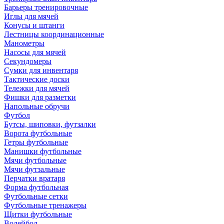
Барьеры тренировочные
Иглы для мячей
Конусы и штанги
Лестницы координационные
Манометры
Насосы для мячей
Секундомеры
Сумки для инвентаря
Тактические доски
Тележки для мячей
Фишки для разметки
Напольные обручи
Футбол
Бутсы, шиповки, футзалки
Ворота футбольные
Гетры футбольные
Манишки футбольные
Мячи футбольные
Мячи футзальные
Перчатки вратаря
Форма футбольная
Футбольные сетки
Футбольные тренажеры
Щитки футбольные
Волейбол