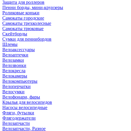
Защита для роллеров
Пенни борды, мини-круизеры
Роликовые коньки
Самокаты городские
Самокаты трехколесные
Самокаты трюковые
Скейтборды
Сумки для пеннибордов
Шлемы
Велоаксессуары
Велоаптечки
Велозамки
Велозвонки
Велокресла
Велокамеры
Велокомпьютеры
Велоперчатки
Велосумки
Велофонари, фары
Крылья для велосипедов
Насосы велосипедные
Фляги, бутылки
Флягодержатели
Велозапчасти
Велозапчасти, Разное