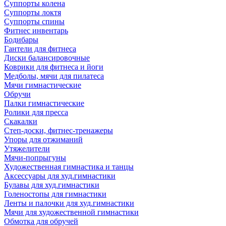
Суппорты колена
Суппорты локтя
Суппорты спины
Фитнес инвентарь
Бодибары
Гантели для фитнеса
Диски балансировочные
Коврики для фитнеса и йоги
Медболы, мячи для пилатеса
Мячи гимнастические
Обручи
Палки гимнастические
Ролики для пресса
Скакалки
Степ-доски, фитнес-тренажеры
Упоры для отжиманий
Утяжелители
Мячи-попрыгуны
Художественная гимнастика и танцы
Аксессуары для худ.гимнастики
Булавы для худ.гимнастики
Голеностопы для гимнастики
Ленты и палочки для худ.гимнастики
Мячи для художественной гимнастики
Обмотка для обручей