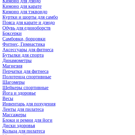
Кимоно для дзюдо
Кимоно для карате
Кимоно для тэквондо
Куртки и шорты для самбо
Пояса для карате и дзюдо
Обувь для единоборств
Боксерки
Самбовки, борцовки
Фитнес, Гимнастика
Аксессуары для фитнеса
Бутылки для спорта
Динамометры
Магнезия
Перчатки для фитнеса
Полотенца спортивные
Шагомеры
Шейкеры спортивные
Йога и здоровье
Весы
Инвентарь для похудения
Ленты для пилатеса
Массажеры
Блоки и ремни для йоги
Диски здоровья
Кольца для пилатеса