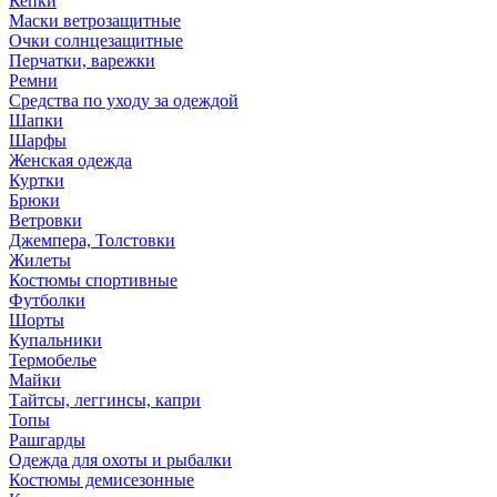
Кепки
Маски ветрозащитные
Очки солнцезащитные
Перчатки, варежки
Ремни
Средства по уходу за одеждой
Шапки
Шарфы
Женская одежда
Куртки
Брюки
Ветровки
Джемпера, Толстовки
Жилеты
Костюмы спортивные
Футболки
Шорты
Купальники
Термобелье
Майки
Тайтсы, леггинсы, капри
Топы
Рашгарды
Одежда для охоты и рыбалки
Костюмы демисезонные