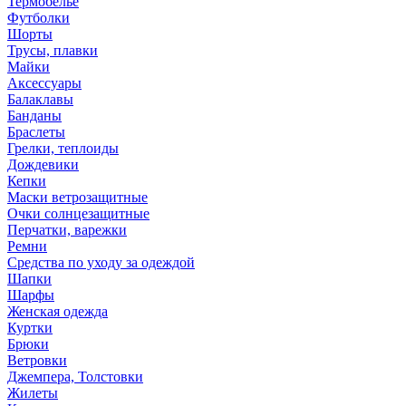
Термобелье
Футболки
Шорты
Трусы, плавки
Майки
Аксессуары
Балаклавы
Банданы
Браслеты
Грелки, теплоиды
Дождевики
Кепки
Маски ветрозащитные
Очки солнцезащитные
Перчатки, варежки
Ремни
Средства по уходу за одеждой
Шапки
Шарфы
Женская одежда
Куртки
Брюки
Ветровки
Джемпера, Толстовки
Жилеты