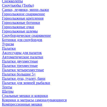
Снежколепы
Сноутьюбы (Тюбы)
Санки, ледянки, мини-лыжи
Горнолыжное снаряжение
Горнолыжные крепления
Горнолыжные ботинки
Горнолыжные очки
Горнолыжные шлемы
Сноубордическое снаряжение
Ботинки для сноубордов
Туризм
Палатки
Аксессуары для палаток
Автоматические палатки
Палатки двухместные
Палатки трехместные
Палатки четырехместные
Палатки большие 5+
Палатки душ, туалет, бани
Палатки для зимней рыбалки
Тенты
Шатры
Спальные мешки и коврики
Коврики и матрасы самонадувающиеся
Компрессионные мешки