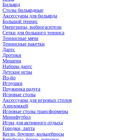
Бильярд
Столы бильярдные
Аксессуары для бильярда
Большой теннис
Овергрипы, виброгасители
Сетки для большого тенниса
Теннисные мячи
Теннисные ракетки
Дартс
Дротики
Мишени
Наборы дартс
Детские игры
Йо-йо
Игрушки
Пружинка радуга
Игровые столы
Аксессуары для игровых столов
Аэрохоккей
Игровые столы трансформеры
Минифутбол
Игры для активного отдыха
Городки, лапта
Кегли, боулинг, кольцебросы
Кетчболы, бочче, ловилки