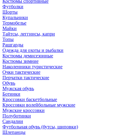
Костюмы спортивные
Футболки
Шорты
Купальники
Термобелье
Майки
Тайтсы, леггинсы, капри
Топы
Рашгарды
Одежда для охоты и рыбалки
Костюмы демисезонные
Костюмы зимние
Наколенники туристические
Очки тактические
Перчатки тактические
Обувь
Мужская обувь
Ботинки
Кроссовки баскетбольные
Кроссовки волейбольные мужские
Мужские кроссовки
Полуботинки
Сандалии
Футбольная обувь (бутсы, шиповки)
Шлепанцы