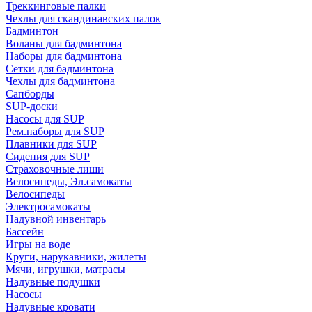
Треккинговые палки
Чехлы для скандинавских палок
Бадминтон
Воланы для бадминтона
Наборы для бадминтона
Сетки для бадминтона
Чехлы для бадминтона
Сапборды
SUP-доски
Насосы для SUP
Рем.наборы для SUP
Плавники для SUP
Сидения для SUP
Страховочные лиши
Велосипеды, Эл.самокаты
Велосипеды
Электросамокаты
Надувной инвентарь
Бассейн
Игры на воде
Круги, нарукавники, жилеты
Мячи, игрушки, матрасы
Надувные подушки
Насосы
Надувные кровати