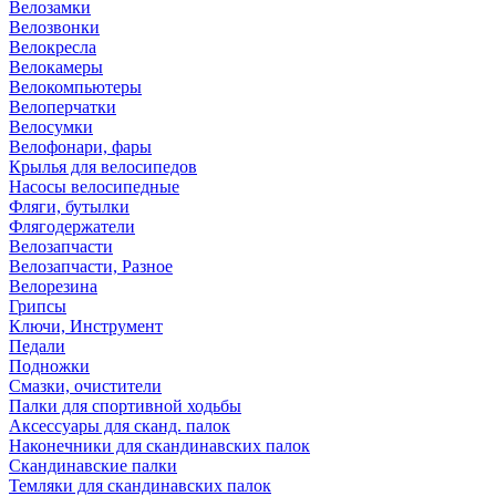
Велозамки
Велозвонки
Велокресла
Велокамеры
Велокомпьютеры
Велоперчатки
Велосумки
Велофонари, фары
Крылья для велосипедов
Насосы велосипедные
Фляги, бутылки
Флягодержатели
Велозапчасти
Велозапчасти, Разное
Велорезина
Грипсы
Ключи, Инструмент
Педали
Подножки
Смазки, очистители
Палки для спортивной ходьбы
Аксессуары для сканд. палок
Наконечники для скандинавских палок
Скандинавские палки
Темляки для скандинавских палок