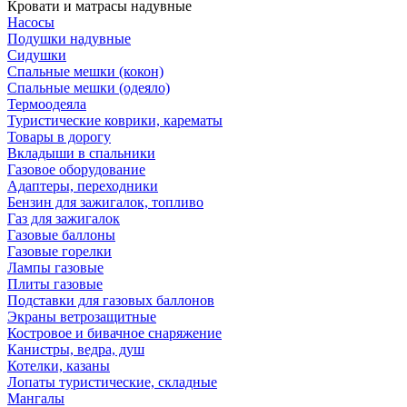
Кровати и матрасы надувные
Насосы
Подушки надувные
Сидушки
Спальные мешки (кокон)
Спальные мешки (одеяло)
Термоодеяла
Туристические коврики, карематы
Товары в дорогу
Вкладыши в спальники
Газовое оборудование
Адаптеры, переходники
Бензин для зажигалок, топливо
Газ для зажигалок
Газовые баллоны
Газовые горелки
Лампы газовые
Плиты газовые
Подставки для газовых баллонов
Экраны ветрозащитные
Костровое и бивачное снаряжение
Канистры, ведра, душ
Котелки, казаны
Лопаты туристические, складные
Мангалы