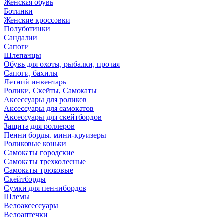
Женская обувь
Ботинки
Женские кроссовки
Полуботинки
Сандалии
Сапоги
Шлепанцы
Обувь для охоты, рыбалки, прочая
Сапоги, бахилы
Летний инвентарь
Ролики, Скейты, Самокаты
Аксессуары для роликов
Аксессуары для самокатов
Аксессуары для скейтбордов
Защита для роллеров
Пенни борды, мини-круизеры
Роликовые коньки
Самокаты городские
Самокаты трехколесные
Самокаты трюковые
Скейтборды
Сумки для пеннибордов
Шлемы
Велоаксессуары
Велоаптечки