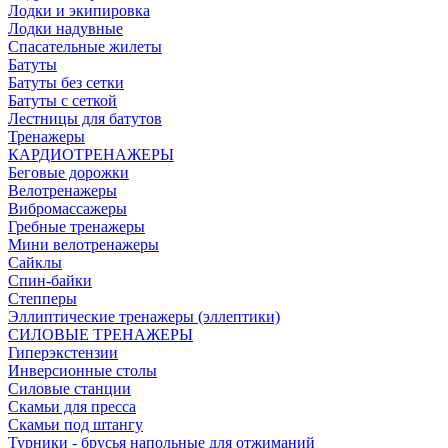
Лодки и экипировка
Лодки надувные
Спасательные жилеты
Батуты
Батуты без сетки
Батуты с сеткой
Лестницы для батутов
Тренажеры
КАРДИОТРЕНАЖЕРЫ
Беговые дорожки
Велотренажеры
Вибромассажеры
Гребные тренажеры
Мини велотренажеры
Сайклы
Спин-байки
Степперы
Эллиптические тренажеры (эллептики)
СИЛОВЫЕ ТРЕНАЖЕРЫ
Гиперэкстензии
Инверсионные столы
Силовые станции
Скамьи для пресса
Скамьи под штангу
Турники - брусья напольные для отжиманий