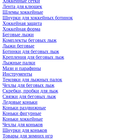
Хоккейные сетки
Лента для клюшек
Шлемы хоккейные
Шнурки для хоккейных ботинок
Хоккейная защита
Хоккейная форма
Беговые лыжи
Комплекты беговых лыж
Лыжи беговые
Ботинки для беговых лыж
Крепления для беговых лыж
Лыжные палки
Мази и парафины
Инструменты
Темляки для лыжных палок
Чехлы для беговых лыж
Скребки, пробки для лыж
Связки для беговых лыж
Ледовые коньки
Коньки раздвижные
Коньки фигурные
Коньки хоккейные
Чехлы для коньков
Шнурки для коньков
Товары для зимних игр