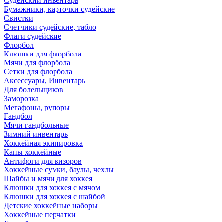
Судейский инвентарь
Бумажники, карточки судейские
Свистки
Счетчики судейские, табло
Флаги судейские
Флорбол
Клюшки для флорбола
Мячи для флорбола
Сетки для флорбола
Аксессуары, Инвентарь
Для болельщиков
Заморозка
Мегафоны, рупоры
Гандбол
Мячи гандбольные
Зимний инвентарь
Хоккейная экипировка
Капы хоккейные
Антифоги для визоров
Хоккейные сумки, баулы, чехлы
Шайбы и мячи для хоккея
Клюшки для хоккея с мячом
Клюшки для хоккея с шайбой
Детские хоккейные наборы
Хоккейные перчатки