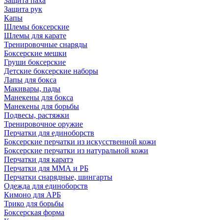
Защита паха
Защита рук
Капы
Шлемы боксерские
Шлемы для карате
Тренировочные снаряды
Боксерские мешки
Груши боксерские
Детские боксерские наборы
Лапы для бокса
Макивары, пады
Манекены для бокса
Манекены для борьбы
Подвесы, растяжки
Тренировочное оружие
Перчатки для единоборств
Боксерские перчатки из искусственной кожи
Боксерские перчатки из натуральной кожи
Перчатки для каратэ
Перчатки для ММА и РБ
Перчатки снарядные, шингарты
Одежда для единоборств
Кимоно для АРБ
Трико для борьбы
Боксерская форма