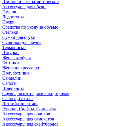
Шиповки легкоатлетические
Аксессуары для обуви
Гамаши
Ледоступы
Носки
Средства по уходу за обувью
Стельки
Сумки для обуви
Сушилки для обуви
Термоноски
Шнурки
Женская обувь
Ботинки
Женские кроссовки
Полуботинки
Сандалии
Сапоги
Шлепанцы
Обувь для охоты, рыбалки, прочая
Сапоги, бахилы
Летний инвентарь
Ролики, Скейты, Самокаты
Аксессуары для роликов
Аксессуары для самокатов
Аксессуары для скейтбордов