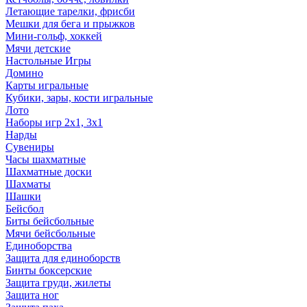
Летающие тарелки, фрисби
Мешки для бега и прыжков
Мини-гольф, хоккей
Мячи детские
Настольные Игры
Домино
Карты игральные
Кубики, зары, кости игральные
Лото
Наборы игр 2х1, 3х1
Нарды
Сувениры
Часы шахматные
Шахматные доски
Шахматы
Шашки
Бейсбол
Биты бейсбольные
Мячи бейсбольные
Единоборства
Защита для единоборств
Бинты боксерские
Защита груди, жилеты
Защита ног