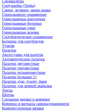
Снежколепы
Сноутьюбы (Тюбы)
Санки, ледянки, мини-лыжи
Горнолыжное снаряжение
Горнолыжные крепления
Горнолыжные ботинки
Горнолыжные очки
Горнолыжные шлемы
Сноубордическое снаряжение
Ботинки для сноубордов
Туризм
Палатки
Аксессуары для палаток
Автоматические палатки
Палатки двухместные
Палатки трехместные
Палатки четырехместные
Палатки большие 5+
Палатки душ, туалет, бани
Палатки для зимней рыбалки
Тенты
Шатры
Спальные мешки и коврики
Коврики и матрасы самонадувающиеся
Компрессионные мешки