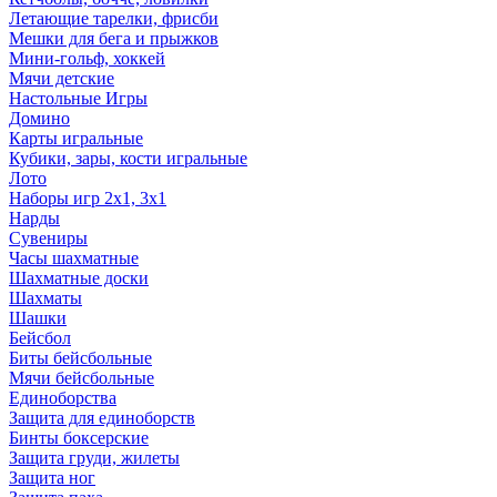
Летающие тарелки, фрисби
Мешки для бега и прыжков
Мини-гольф, хоккей
Мячи детские
Настольные Игры
Домино
Карты игральные
Кубики, зары, кости игральные
Лото
Наборы игр 2х1, 3х1
Нарды
Сувениры
Часы шахматные
Шахматные доски
Шахматы
Шашки
Бейсбол
Биты бейсбольные
Мячи бейсбольные
Единоборства
Защита для единоборств
Бинты боксерские
Защита груди, жилеты
Защита ног