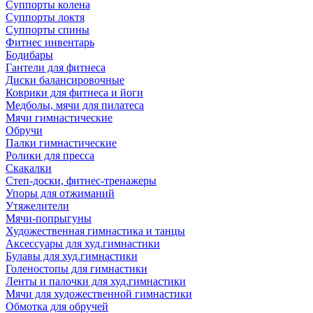
Суппорты колена
Суппорты локтя
Суппорты спины
Фитнес инвентарь
Бодибары
Гантели для фитнеса
Диски балансировочные
Коврики для фитнеса и йоги
Медболы, мячи для пилатеса
Мячи гимнастические
Обручи
Палки гимнастические
Ролики для пресса
Скакалки
Степ-доски, фитнес-тренажеры
Упоры для отжиманий
Утяжелители
Мячи-попрыгуны
Художественная гимнастика и танцы
Аксессуары для худ.гимнастики
Булавы для худ.гимнастики
Голеностопы для гимнастики
Ленты и палочки для худ.гимнастики
Мячи для художественной гимнастики
Обмотка для обручей