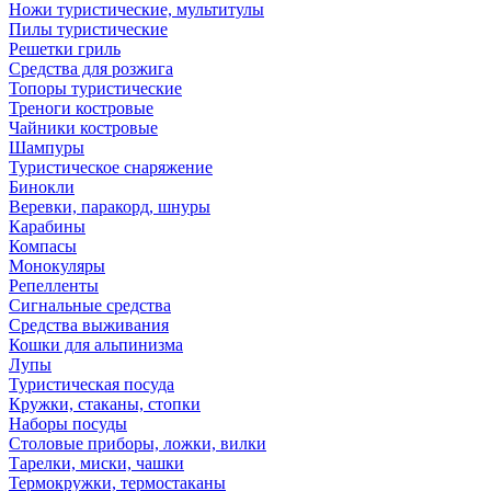
Ножи туристические, мультитулы
Пилы туристические
Решетки гриль
Средства для розжига
Топоры туристические
Треноги костровые
Чайники костровые
Шампуры
Туристическое снаряжение
Бинокли
Веревки, паракорд, шнуры
Карабины
Компасы
Монокуляры
Репелленты
Сигнальные средства
Средства выживания
Кошки для альпинизма
Лупы
Туристическая посуда
Кружки, стаканы, стопки
Наборы посуды
Столовые приборы, ложки, вилки
Тарелки, миски, чашки
Термокружки, термостаканы