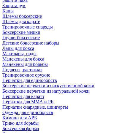
Защита паха
Защита рук
Капы
Шлемы боксерские
Шлемы для карате
Тренировочные снаряды
Боксерские мешки
Груши боксерские
Детские боксерские наборы
Лапы для бокса
Макивары, пады
Манекены для бокса
Манекены для борьбы
Подвесы, растяжки
Тренировочное оружие
Перчатки для единоборств
Боксерские перчатки из искусственной кожи
Боксерские перчатки из натуральной кожи
Перчатки для каратэ
Перчатки для ММА и РБ
Перчатки снарядные, шингарты
Одежда для единоборств
Кимоно для АРБ
Трико для борьбы
Боксерская форма