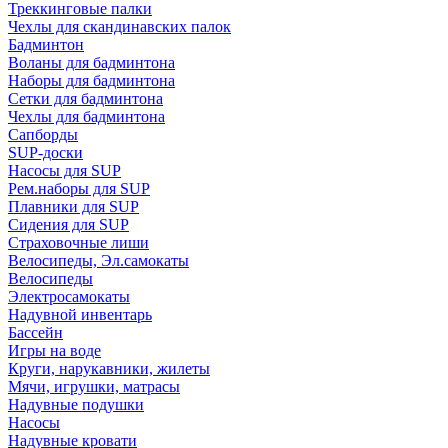
Треккинговые палки
Чехлы для скандинавских палок
Бадминтон
Воланы для бадминтона
Наборы для бадминтона
Сетки для бадминтона
Чехлы для бадминтона
Сапборды
SUP-доски
Насосы для SUP
Рем.наборы для SUP
Плавники для SUP
Сидения для SUP
Страховочные лиши
Велосипеды, Эл.самокаты
Велосипеды
Электросамокаты
Надувной инвентарь
Бассейн
Игры на воде
Круги, нарукавники, жилеты
Мячи, игрушки, матрасы
Надувные подушки
Насосы
Надувные кровати