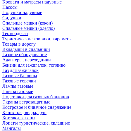
Кровати и матрасы надувные
Насосы
Подушки надувные
Сидушки
Спальные мешки (кокон)
Спальные мешки (одеяло)
Термоодеяла
Туристические коврики, карематы
Товары в дорогу
Вкладыши в спальники
Газовое оборудование
Адаптеры, переходники
Бензин для зажигалок, топливо
Газ для зажигалок
Газовые баллоны
Газовые горелки
Лампы газовые
Плиты газовые
Подставки для газовых баллонов
Экраны ветрозащитные
Костровое и бивачное снаряжение
Канистры, ведра, душ
Котелки, казаны
Лопаты туристические, складные
Мангалы