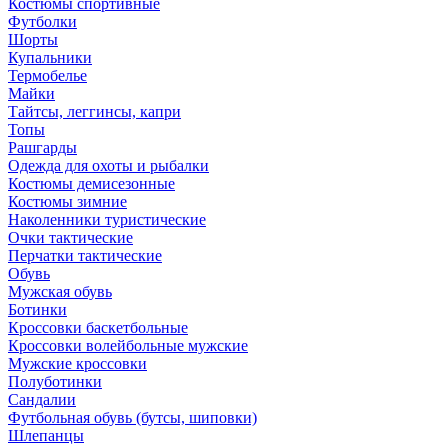
Костюмы спортивные
Футболки
Шорты
Купальники
Термобелье
Майки
Тайтсы, леггинсы, капри
Топы
Рашгарды
Одежда для охоты и рыбалки
Костюмы демисезонные
Костюмы зимние
Наколенники туристические
Очки тактические
Перчатки тактические
Обувь
Мужская обувь
Ботинки
Кроссовки баскетбольные
Кроссовки волейбольные мужские
Мужские кроссовки
Полуботинки
Сандалии
Футбольная обувь (бутсы, шиповки)
Шлепанцы