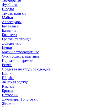
Термобелье
Футболки
Шорты
Трусы, плавки
Майки
Аксессуары
Балаклавы
Банданы
Браслеты
Грелки, теплоиды
Дождевики
Кепки
Маски ветрозащитные
Очки солнцезащитные
Перчатки, варежки
Ремни
Средства по уходу за одеждой
Шапки
Шарфы
Женская одежда
Куртки
Брюки
Ветровки
Джемпера, Толстовки
Жилеты