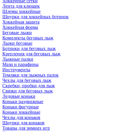
Хоккейные сетки
Лента для клюшек
Шлемы хоккейные
Шнурки для хоккейных ботинок
Хоккейная защита
Хоккейная форма
Беговые лыжи
Комплекты беговых лыж
Лыжи беговые
Ботинки для беговых лыж
Крепления для беговых лыж
Лыжные палки
Мази и парафины
Инструменты
Темляки для лыжных палок
Чехлы для беговых лыж
Скребки, пробки для лыж
Связки для беговых лыж
Ледовые коньки
Коньки раздвижные
Коньки фигурные
Коньки хоккейные
Чехлы для коньков
Шнурки для коньков
Товары для зимних игр