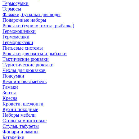
Термосумки
Термосы
Фляжки, бутылки для воды
Подарочные наборы
Рюкзаки (туризм, охота, рыбалка)
Гермокошельки
Гермомешки
Герморюкзаки
Питьевые системы
Рюкзаки для охоты и рыбалки
Тактические рюкзаки
Туристические рюкзаки
Чехлы для рюкзаков
Подсумки
Кемпинговая мебель
Гамаки
Зонты
Кресла
Кровати, шезлонги
Кухни походные
Наборы мебели
Столы кемпинговые
Стулья, табуреты
Фонари и лампы
Батарейки