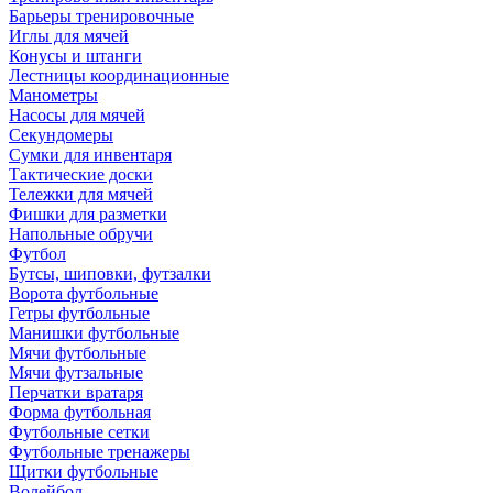
Барьеры тренировочные
Иглы для мячей
Конусы и штанги
Лестницы координационные
Манометры
Насосы для мячей
Секундомеры
Сумки для инвентаря
Тактические доски
Тележки для мячей
Фишки для разметки
Напольные обручи
Футбол
Бутсы, шиповки, футзалки
Ворота футбольные
Гетры футбольные
Манишки футбольные
Мячи футбольные
Мячи футзальные
Перчатки вратаря
Форма футбольная
Футбольные сетки
Футбольные тренажеры
Щитки футбольные
Волейбол