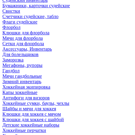
Судейский инвентарь
Бумажники, карточки судейские
Свистки
Счетчики судейские, табло
Флаги судейские
Флорбол
Клюшки для флорбола
Мячи для флорбола
Сетки для флорбола
Аксессуары, Инвентарь
Для болельщиков
Заморозка
Мегафоны, рупоры
Гандбол
Мячи гандбольные
Зимний инвентарь
Хоккейная экипировка
Капы хоккейные
Антифоги для визоров
Хоккейные сумки, баулы, чехлы
Шайбы и мячи для хоккея
Клюшки для хоккея с мячом
Клюшки для хоккея с шайбой
Детские хоккейные наборы
Хоккейные перчатки