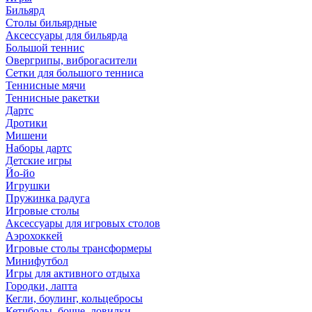
Бильярд
Столы бильярдные
Аксессуары для бильярда
Большой теннис
Овергрипы, виброгасители
Сетки для большого тенниса
Теннисные мячи
Теннисные ракетки
Дартс
Дротики
Мишени
Наборы дартс
Детские игры
Йо-йо
Игрушки
Пружинка радуга
Игровые столы
Аксессуары для игровых столов
Аэрохоккей
Игровые столы трансформеры
Минифутбол
Игры для активного отдыха
Городки, лапта
Кегли, боулинг, кольцебросы
Кетчболы, бочче, ловилки