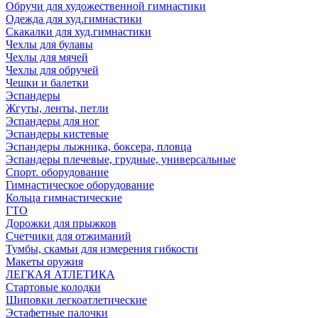
Обручи для художественной гимнастики
Одежда для худ.гимнастики
Скакалки для худ.гимнастики
Чехлы для булавы
Чехлы для мячей
Чехлы для обручей
Чешки и балетки
Эспандеры
Жгуты, ленты, петли
Эспандеры для ног
Эспандеры кистевые
Эспандеры лыжника, боксера, пловца
Эспандеры плечевые, грудные, универсальные
Спорт. оборудование
Гимнастическое оборудование
Кольца гимнастические
ГТО
Дорожки для прыжков
Счетчики для отжиманий
Тумбы, скамьи для измерения гибкости
Макеты оружия
ЛЕГКАЯ АТЛЕТИКА
Стартовые колодки
Шиповки легкоатлетические
Эстафетные палочки