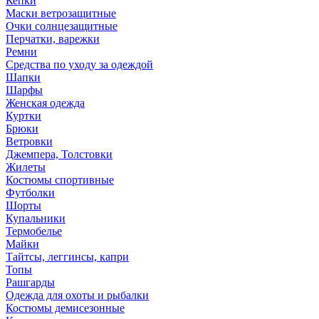
Кепки
Маски ветрозащитные
Очки солнцезащитные
Перчатки, варежки
Ремни
Средства по уходу за одеждой
Шапки
Шарфы
Женская одежда
Куртки
Брюки
Ветровки
Джемпера, Толстовки
Жилеты
Костюмы спортивные
Футболки
Шорты
Купальники
Термобелье
Майки
Тайтсы, леггинсы, капри
Топы
Рашгарды
Одежда для охоты и рыбалки
Костюмы демисезонные