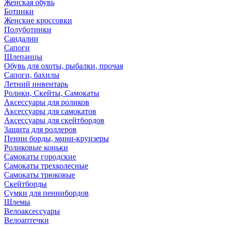
Женская обувь
Ботинки
Женские кроссовки
Полуботинки
Сандалии
Сапоги
Шлепанцы
Обувь для охоты, рыбалки, прочая
Сапоги, бахилы
Летний инвентарь
Ролики, Скейты, Самокаты
Аксессуары для роликов
Аксессуары для самокатов
Аксессуары для скейтбордов
Защита для роллеров
Пенни борды, мини-круизеры
Роликовые коньки
Самокаты городские
Самокаты трехколесные
Самокаты трюковые
Скейтборды
Сумки для пеннибордов
Шлемы
Велоаксессуары
Велоаптечки