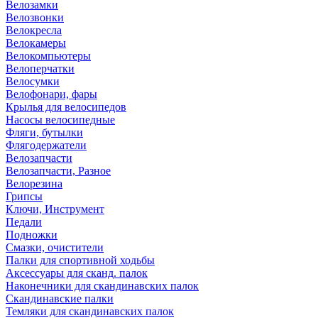
Велозамки
Велозвонки
Велокресла
Велокамеры
Велокомпьютеры
Велоперчатки
Велосумки
Велофонари, фары
Крылья для велосипедов
Насосы велосипедные
Фляги, бутылки
Флягодержатели
Велозапчасти
Велозапчасти, Разное
Велорезина
Грипсы
Ключи, Инструмент
Педали
Подножки
Смазки, очистители
Палки для спортивной ходьбы
Аксессуары для сканд. палок
Наконечники для скандинавских палок
Скандинавские палки
Темляки для скандинавских палок