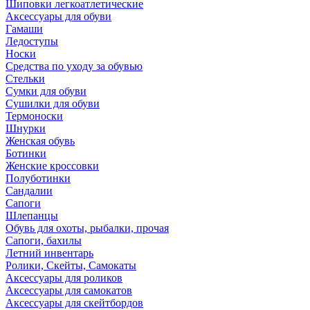
Шиповки легкоатлетические
Аксессуары для обуви
Гамаши
Ледоступы
Носки
Средства по уходу за обувью
Стельки
Сумки для обуви
Сушилки для обуви
Термоноски
Шнурки
Женская обувь
Ботинки
Женские кроссовки
Полуботинки
Сандалии
Сапоги
Шлепанцы
Обувь для охоты, рыбалки, прочая
Сапоги, бахилы
Летний инвентарь
Ролики, Скейты, Самокаты
Аксессуары для роликов
Аксессуары для самокатов
Аксессуары для скейтбордов