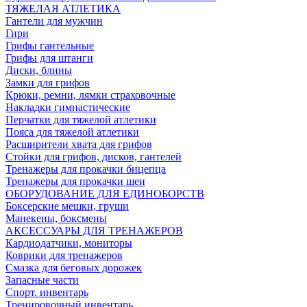
ТЯЖЕЛАЯ АТЛЕТИКА
Гантели для мужчин
Гири
Грифы гантельные
Грифы для штанги
Диски, блины
Замки для грифов
Крюки, ремни, лямки страховочные
Накладки гимнастические
Перчатки для тяжелой атлетики
Пояса для тяжелой атлетики
Расширители хвата для грифов
Стойки для грифов, дисков, гантелей
Тренажеры для прокачки бицепца
Тренажеры для прокачки шеи
ОБОРУДОВАНИЕ ДЛЯ ЕДИНОБОРСТВ
Боксерские мешки, груши
Манекены, боксмены
АКСЕССУАРЫ ДЛЯ ТРЕНАЖЕРОВ
Кардиодатчики, мониторы
Коврики для тренажеров
Смазка для беговых дорожек
Запасные части
Спорт. инвентарь
Тренировочный инвентарь