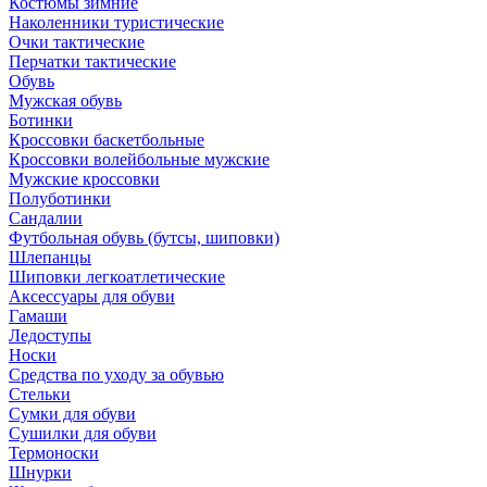
Костюмы зимние
Наколенники туристические
Очки тактические
Перчатки тактические
Обувь
Мужская обувь
Ботинки
Кроссовки баскетбольные
Кроссовки волейбольные мужские
Мужские кроссовки
Полуботинки
Сандалии
Футбольная обувь (бутсы, шиповки)
Шлепанцы
Шиповки легкоатлетические
Аксессуары для обуви
Гамаши
Ледоступы
Носки
Средства по уходу за обувью
Стельки
Сумки для обуви
Сушилки для обуви
Термоноски
Шнурки