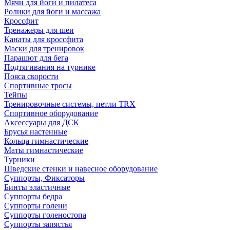
Мячи для йоги и пилатеса
Ролики для йоги и массажа
Кроссфит
Тренажеры для шеи
Канаты для кроссфита
Маски для тренировок
Парашют для бега
Подтягивания на турнике
Пояса скорости
Спортивные тросы
Тейпы
Тренировочные системы, петли TRX
Спортивное оборудование
Аксессуары для ДСК
Брусья настенные
Кольца гимнастические
Маты гимнастические
Турники
Шведские стенки и навесное оборудование
Суппорты, Фиксаторы
Бинты эластичные
Суппорты бедра
Суппорты голени
Суппорты голеностопа
Суппорты запястья