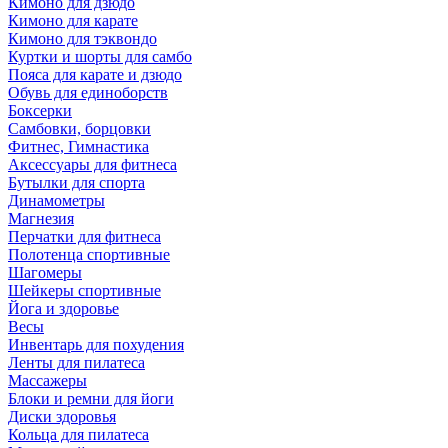
Кимоно для дзюдо
Кимоно для карате
Кимоно для тэквондо
Куртки и шорты для самбо
Пояса для карате и дзюдо
Обувь для единоборств
Боксерки
Самбовки, борцовки
Фитнес, Гимнастика
Аксессуары для фитнеса
Бутылки для спорта
Динамометры
Магнезия
Перчатки для фитнеса
Полотенца спортивные
Шагомеры
Шейкеры спортивные
Йога и здоровье
Весы
Инвентарь для похудения
Ленты для пилатеса
Массажеры
Блоки и ремни для йоги
Диски здоровья
Кольца для пилатеса