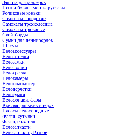
Защита для роллеров
Пенни борды, мини-круизеры
Роликовые коньки
Самокаты городские
Самокаты трехколесные
Самокаты трюковые
Скейтборды
Сумки для пеннибордов
Шлемы
Велоаксессуары
Велоаптечки
Велозамки
Велозвонки
Велокресла
Велокамеры
Велокомпьютеры
Велоперчатки
Велосумки
Велофонари, фары
Крылья для велосипедов
Насосы велосипедные
Фляги, бутылки
Флягодержатели
Велозапчасти
Велозапчасти, Разное