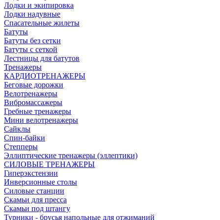
Лодки и экипировка
Лодки надувные
Спасательные жилеты
Батуты
Батуты без сетки
Батуты с сеткой
Лестницы для батутов
Тренажеры
КАРДИОТРЕНАЖЕРЫ
Беговые дорожки
Велотренажеры
Вибромассажеры
Гребные тренажеры
Мини велотренажеры
Сайклы
Спин-байки
Степперы
Эллиптические тренажеры (эллептики)
СИЛОВЫЕ ТРЕНАЖЕРЫ
Гиперэкстензии
Инверсионные столы
Силовые станции
Скамьи для пресса
Скамьи под штангу
Турники - брусья напольные для отжиманий