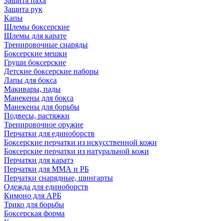
Защита паха
Защита рук
Капы
Шлемы боксерские
Шлемы для карате
Тренировочные снаряды
Боксерские мешки
Груши боксерские
Детские боксерские наборы
Лапы для бокса
Макивары, пады
Манекены для бокса
Манекены для борьбы
Подвесы, растяжки
Тренировочное оружие
Перчатки для единоборств
Боксерские перчатки из искусственной кожи
Боксерские перчатки из натуральной кожи
Перчатки для каратэ
Перчатки для ММА и РБ
Перчатки снарядные, шингарты
Одежда для единоборств
Кимоно для АРБ
Трико для борьбы
Боксерская форма