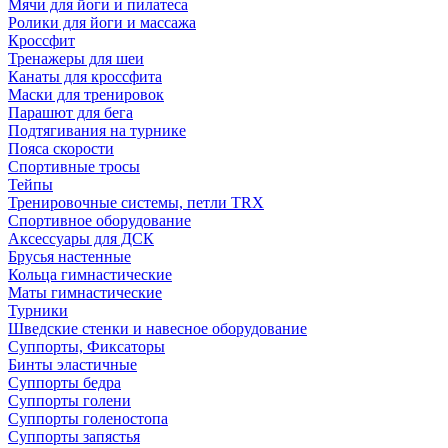
Мячи для йоги и пилатеса
Ролики для йоги и массажа
Кроссфит
Тренажеры для шеи
Канаты для кроссфита
Маски для тренировок
Парашют для бега
Подтягивания на турнике
Пояса скорости
Спортивные тросы
Тейпы
Тренировочные системы, петли TRX
Спортивное оборудование
Аксессуары для ДСК
Брусья настенные
Кольца гимнастические
Маты гимнастические
Турники
Шведские стенки и навесное оборудование
Суппорты, Фиксаторы
Бинты эластичные
Суппорты бедра
Суппорты голени
Суппорты голеностопа
Суппорты запястья