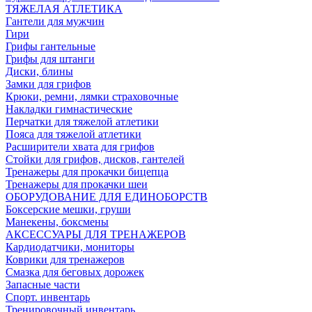
ТЯЖЕЛАЯ АТЛЕТИКА
Гантели для мужчин
Гири
Грифы гантельные
Грифы для штанги
Диски, блины
Замки для грифов
Крюки, ремни, лямки страховочные
Накладки гимнастические
Перчатки для тяжелой атлетики
Пояса для тяжелой атлетики
Расширители хвата для грифов
Стойки для грифов, дисков, гантелей
Тренажеры для прокачки бицепца
Тренажеры для прокачки шеи
ОБОРУДОВАНИЕ ДЛЯ ЕДИНОБОРСТВ
Боксерские мешки, груши
Манекены, боксмены
АКСЕССУАРЫ ДЛЯ ТРЕНАЖЕРОВ
Кардиодатчики, мониторы
Коврики для тренажеров
Смазка для беговых дорожек
Запасные части
Спорт. инвентарь
Тренировочный инвентарь