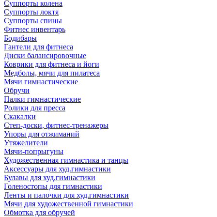
Суппорты колена
Суппорты локтя
Суппорты спины
Фитнес инвентарь
Бодибары
Гантели для фитнеса
Диски балансировочные
Коврики для фитнеса и йоги
Медболы, мячи для пилатеса
Мячи гимнастические
Обручи
Палки гимнастические
Ролики для пресса
Скакалки
Степ-доски, фитнес-тренажеры
Упоры для отжиманий
Утяжелители
Мячи-попрыгуны
Художественная гимнастика и танцы
Аксессуары для худ.гимнастики
Булавы для худ.гимнастики
Голеностопы для гимнастики
Ленты и палочки для худ.гимнастики
Мячи для художественной гимнастики
Обмотка для обручей