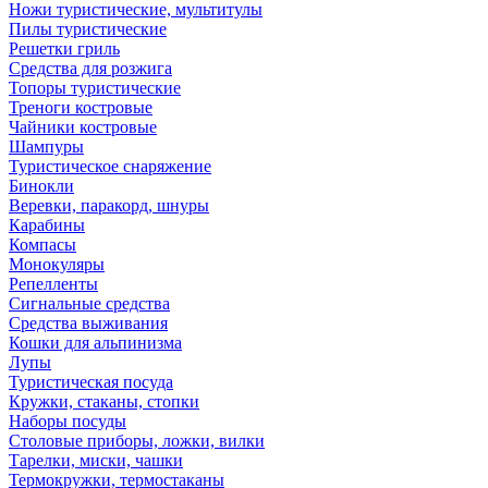
Ножи туристические, мультитулы
Пилы туристические
Решетки гриль
Средства для розжига
Топоры туристические
Треноги костровые
Чайники костровые
Шампуры
Туристическое снаряжение
Бинокли
Веревки, паракорд, шнуры
Карабины
Компасы
Монокуляры
Репелленты
Сигнальные средства
Средства выживания
Кошки для альпинизма
Лупы
Туристическая посуда
Кружки, стаканы, стопки
Наборы посуды
Столовые приборы, ложки, вилки
Тарелки, миски, чашки
Термокружки, термостаканы