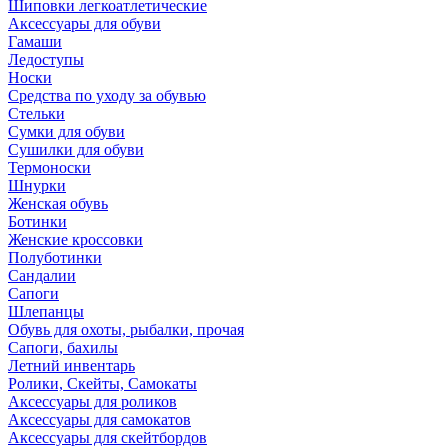
Шиповки легкоатлетические
Аксессуары для обуви
Гамаши
Ледоступы
Носки
Средства по уходу за обувью
Стельки
Сумки для обуви
Сушилки для обуви
Термоноски
Шнурки
Женская обувь
Ботинки
Женские кроссовки
Полуботинки
Сандалии
Сапоги
Шлепанцы
Обувь для охоты, рыбалки, прочая
Сапоги, бахилы
Летний инвентарь
Ролики, Скейты, Самокаты
Аксессуары для роликов
Аксессуары для самокатов
Аксессуары для скейтбордов