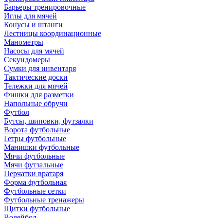
Барьеры тренировочные
Иглы для мячей
Конусы и штанги
Лестницы координационные
Манометры
Насосы для мячей
Секундомеры
Сумки для инвентаря
Тактические доски
Тележки для мячей
Фишки для разметки
Напольные обручи
Футбол
Бутсы, шиповки, футзалки
Ворота футбольные
Гетры футбольные
Манишки футбольные
Мячи футбольные
Мячи футзальные
Перчатки вратаря
Форма футбольная
Футбольные сетки
Футбольные тренажеры
Щитки футбольные
Волейбол