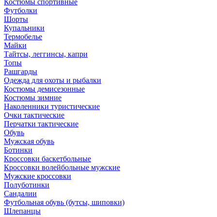
Костюмы спортивные
Футболки
Шорты
Купальники
Термобелье
Майки
Тайтсы, леггинсы, капри
Топы
Рашгарды
Одежда для охоты и рыбалки
Костюмы демисезонные
Костюмы зимние
Наколенники туристические
Очки тактические
Перчатки тактические
Обувь
Мужская обувь
Ботинки
Кроссовки баскетбольные
Кроссовки волейбольные мужские
Мужские кроссовки
Полуботинки
Сандалии
Футбольная обувь (бутсы, шиповки)
Шлепанцы