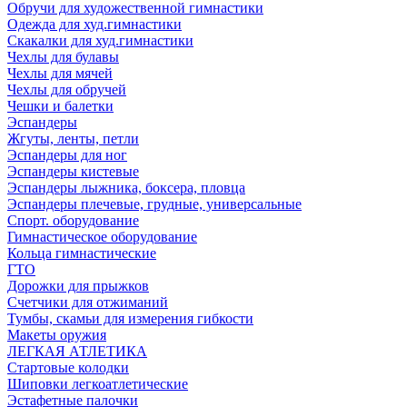
Обручи для художественной гимнастики
Одежда для худ.гимнастики
Скакалки для худ.гимнастики
Чехлы для булавы
Чехлы для мячей
Чехлы для обручей
Чешки и балетки
Эспандеры
Жгуты, ленты, петли
Эспандеры для ног
Эспандеры кистевые
Эспандеры лыжника, боксера, пловца
Эспандеры плечевые, грудные, универсальные
Спорт. оборудование
Гимнастическое оборудование
Кольца гимнастические
ГТО
Дорожки для прыжков
Счетчики для отжиманий
Тумбы, скамьи для измерения гибкости
Макеты оружия
ЛЕГКАЯ АТЛЕТИКА
Стартовые колодки
Шиповки легкоатлетические
Эстафетные палочки