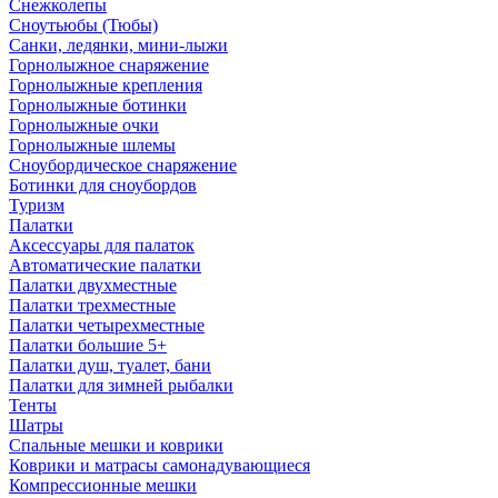
Снежколепы
Сноутьюбы (Тюбы)
Санки, ледянки, мини-лыжи
Горнолыжное снаряжение
Горнолыжные крепления
Горнолыжные ботинки
Горнолыжные очки
Горнолыжные шлемы
Сноубордическое снаряжение
Ботинки для сноубордов
Туризм
Палатки
Аксессуары для палаток
Автоматические палатки
Палатки двухместные
Палатки трехместные
Палатки четырехместные
Палатки большие 5+
Палатки душ, туалет, бани
Палатки для зимней рыбалки
Тенты
Шатры
Спальные мешки и коврики
Коврики и матрасы самонадувающиеся
Компрессионные мешки