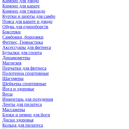
Кимоно для дзюдо
Кимоно для карате
Кимоно для тэквондо
Куртки и шорты для самбо
Пояса для карате и дзюдо
Обувь для единоборств
Боксерки
Самбовки, борцовки
Фитнес, Гимнастика
Аксессуары для фитнеса
Бутылки для спорта
Динамометры
Магнезия
Перчатки для фитнеса
Полотенца спортивные
Шагомеры
Шейкеры спортивные
Йога и здоровье
Весы
Инвентарь для похудения
Ленты для пилатеса
Массажеры
Блоки и ремни для йоги
Диски здоровья
Кольца для пилатеса