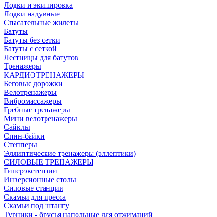
Лодки и экипировка
Лодки надувные
Спасательные жилеты
Батуты
Батуты без сетки
Батуты с сеткой
Лестницы для батутов
Тренажеры
КАРДИОТРЕНАЖЕРЫ
Беговые дорожки
Велотренажеры
Вибромассажеры
Гребные тренажеры
Мини велотренажеры
Сайклы
Спин-байки
Степперы
Эллиптические тренажеры (эллептики)
СИЛОВЫЕ ТРЕНАЖЕРЫ
Гиперэкстензии
Инверсионные столы
Силовые станции
Скамьи для пресса
Скамьи под штангу
Турники - брусья напольные для отжиманий