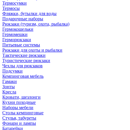
Термосумки
Термосы
Фляжки, бутылки для воды
Подарочные наборы
Рюкзаки (туризм, охота, рыбалка)
Гермокошельки
Гермомешки
Герморюкзаки
Питьевые системы
Рюкзаки для охоты и рыбалки
Тактические рюкзаки
Туристические рюкзаки
Чехлы для рюкзаков
Подсумки
Кемпинговая мебель
Гамаки
Зонты
Кресла
Кровати, шезлонги
Кухни походные
Наборы мебели
Столы кемпинговые
Стулья, табуреты
Фонари и лампы
Батарейки