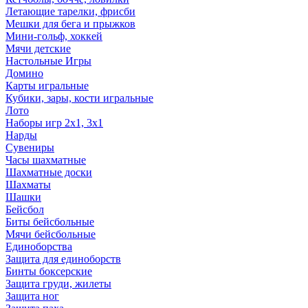
Летающие тарелки, фрисби
Мешки для бега и прыжков
Мини-гольф, хоккей
Мячи детские
Настольные Игры
Домино
Карты игральные
Кубики, зары, кости игральные
Лото
Наборы игр 2х1, 3х1
Нарды
Сувениры
Часы шахматные
Шахматные доски
Шахматы
Шашки
Бейсбол
Биты бейсбольные
Мячи бейсбольные
Единоборства
Защита для единоборств
Бинты боксерские
Защита груди, жилеты
Защита ног