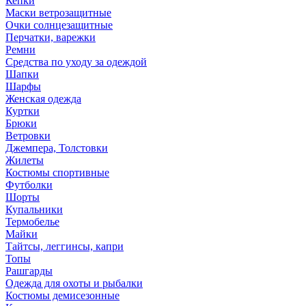
Кепки
Маски ветрозащитные
Очки солнцезащитные
Перчатки, варежки
Ремни
Средства по уходу за одеждой
Шапки
Шарфы
Женская одежда
Куртки
Брюки
Ветровки
Джемпера, Толстовки
Жилеты
Костюмы спортивные
Футболки
Шорты
Купальники
Термобелье
Майки
Тайтсы, леггинсы, капри
Топы
Рашгарды
Одежда для охоты и рыбалки
Костюмы демисезонные