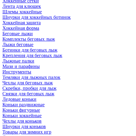
Хоккейные сетки
Лента для клюшек
Шлемы хоккейные
Шнурки для хоккейных ботинок
Хоккейная защита
Хоккейная форма
Беговые лыжи
Комплекты беговых лыж
Лыжи беговые
Ботинки для беговых лыж
Крепления для беговых лыж
Лыжные палки
Мази и парафины
Инструменты
Темляки для лыжных палок
Чехлы для беговых лыж
Скребки, пробки для лыж
Связки для беговых лыж
Ледовые коньки
Коньки раздвижные
Коньки фигурные
Коньки хоккейные
Чехлы для коньков
Шнурки для коньков
Товары для зимних игр