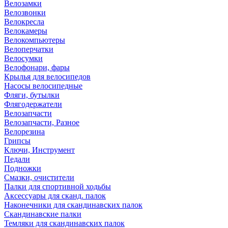
Велозамки
Велозвонки
Велокресла
Велокамеры
Велокомпьютеры
Велоперчатки
Велосумки
Велофонари, фары
Крылья для велосипедов
Насосы велосипедные
Фляги, бутылки
Флягодержатели
Велозапчасти
Велозапчасти, Разное
Велорезина
Грипсы
Ключи, Инструмент
Педали
Подножки
Смазки, очистители
Палки для спортивной ходьбы
Аксессуары для сканд. палок
Наконечники для скандинавских палок
Скандинавские палки
Темляки для скандинавских палок