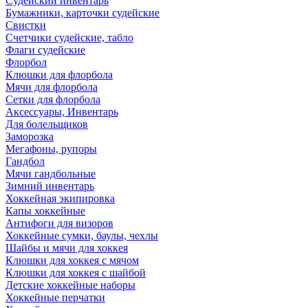
Судейский инвентарь
Бумажники, карточки судейские
Свистки
Счетчики судейские, табло
Флаги судейские
Флорбол
Клюшки для флорбола
Мячи для флорбола
Сетки для флорбола
Аксессуары, Инвентарь
Для болельщиков
Заморозка
Мегафоны, рупоры
Гандбол
Мячи гандбольные
Зимний инвентарь
Хоккейная экипировка
Капы хоккейные
Антифоги для визоров
Хоккейные сумки, баулы, чехлы
Шайбы и мячи для хоккея
Клюшки для хоккея с мячом
Клюшки для хоккея с шайбой
Детские хоккейные наборы
Хоккейные перчатки