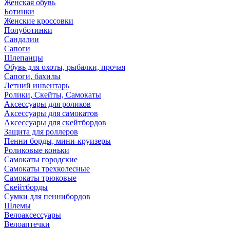
Женская обувь
Ботинки
Женские кроссовки
Полуботинки
Сандалии
Сапоги
Шлепанцы
Обувь для охоты, рыбалки, прочая
Сапоги, бахилы
Летний инвентарь
Ролики, Скейты, Самокаты
Аксессуары для роликов
Аксессуары для самокатов
Аксессуары для скейтбордов
Защита для роллеров
Пенни борды, мини-круизеры
Роликовые коньки
Самокаты городские
Самокаты трехколесные
Самокаты трюковые
Скейтборды
Сумки для пеннибордов
Шлемы
Велоаксессуары
Велоаптечки