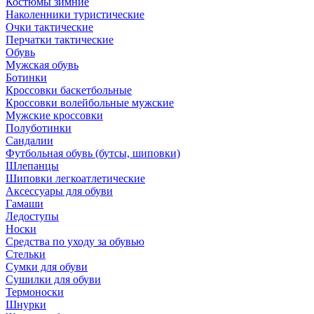
Костюмы зимние
Наколенники туристические
Очки тактические
Перчатки тактические
Обувь
Мужская обувь
Ботинки
Кроссовки баскетбольные
Кроссовки волейбольные мужские
Мужские кроссовки
Полуботинки
Сандалии
Футбольная обувь (бутсы, шиповки)
Шлепанцы
Шиповки легкоатлетические
Аксессуары для обуви
Гамаши
Ледоступы
Носки
Средства по уходу за обувью
Стельки
Сумки для обуви
Сушилки для обуви
Термоноски
Шнурки