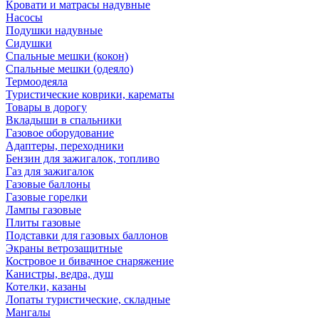
Кровати и матрасы надувные
Насосы
Подушки надувные
Сидушки
Спальные мешки (кокон)
Спальные мешки (одеяло)
Термоодеяла
Туристические коврики, карематы
Товары в дорогу
Вкладыши в спальники
Газовое оборудование
Адаптеры, переходники
Бензин для зажигалок, топливо
Газ для зажигалок
Газовые баллоны
Газовые горелки
Лампы газовые
Плиты газовые
Подставки для газовых баллонов
Экраны ветрозащитные
Костровое и бивачное снаряжение
Канистры, ведра, душ
Котелки, казаны
Лопаты туристические, складные
Мангалы