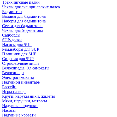
Треккинговые палки
Чехлы для скандинавских палок
Бадминтон
Воланы для бадминтона
Наборы для бадминтона
Сетки для бадминтона
Чехлы для бадминтона
Сапборды
SUP-доски
Насосы для SUP
Рем.наборы для SUP
Плавники для SUP
Сидения для SUP
Страховочные лиши
Велосипеды, Эл.самокаты
Велосипеды
Электросамокаты
Надувной инвентарь
Бассейн
Игры на воде
Круги, нарукавники, жилеты
Мячи, игрушки, матрасы
Надувные подушки
Насосы
Надувные кровати