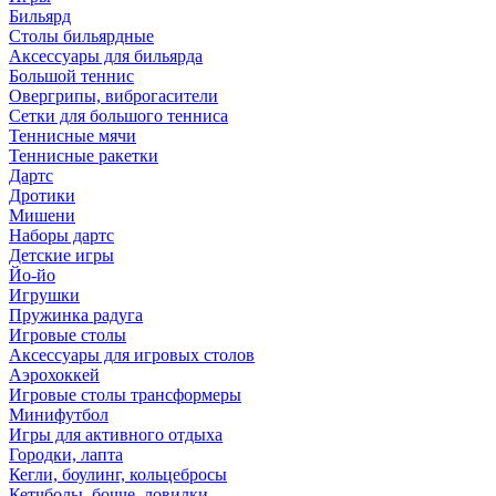
Бильярд
Столы бильярдные
Аксессуары для бильярда
Большой теннис
Овергрипы, виброгасители
Сетки для большого тенниса
Теннисные мячи
Теннисные ракетки
Дартс
Дротики
Мишени
Наборы дартс
Детские игры
Йо-йо
Игрушки
Пружинка радуга
Игровые столы
Аксессуары для игровых столов
Аэрохоккей
Игровые столы трансформеры
Минифутбол
Игры для активного отдыха
Городки, лапта
Кегли, боулинг, кольцебросы
Кетчболы, бочче, ловилки