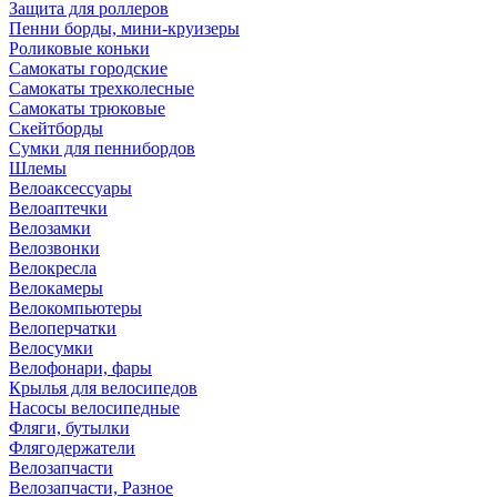
Защита для роллеров
Пенни борды, мини-круизеры
Роликовые коньки
Самокаты городские
Самокаты трехколесные
Самокаты трюковые
Скейтборды
Сумки для пеннибордов
Шлемы
Велоаксессуары
Велоаптечки
Велозамки
Велозвонки
Велокресла
Велокамеры
Велокомпьютеры
Велоперчатки
Велосумки
Велофонари, фары
Крылья для велосипедов
Насосы велосипедные
Фляги, бутылки
Флягодержатели
Велозапчасти
Велозапчасти, Разное