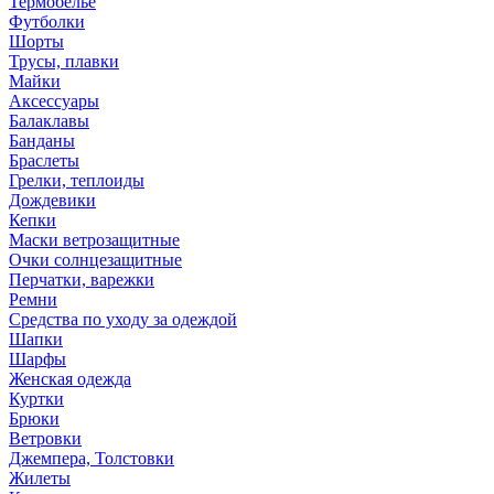
Термобелье
Футболки
Шорты
Трусы, плавки
Майки
Аксессуары
Балаклавы
Банданы
Браслеты
Грелки, теплоиды
Дождевики
Кепки
Маски ветрозащитные
Очки солнцезащитные
Перчатки, варежки
Ремни
Средства по уходу за одеждой
Шапки
Шарфы
Женская одежда
Куртки
Брюки
Ветровки
Джемпера, Толстовки
Жилеты