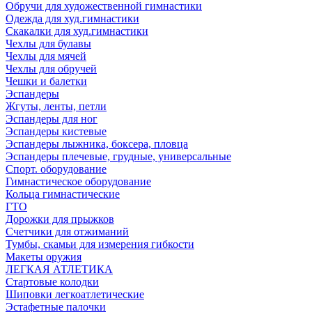
Обручи для художественной гимнастики
Одежда для худ.гимнастики
Скакалки для худ.гимнастики
Чехлы для булавы
Чехлы для мячей
Чехлы для обручей
Чешки и балетки
Эспандеры
Жгуты, ленты, петли
Эспандеры для ног
Эспандеры кистевые
Эспандеры лыжника, боксера, пловца
Эспандеры плечевые, грудные, универсальные
Спорт. оборудование
Гимнастическое оборудование
Кольца гимнастические
ГТО
Дорожки для прыжков
Счетчики для отжиманий
Тумбы, скамьи для измерения гибкости
Макеты оружия
ЛЕГКАЯ АТЛЕТИКА
Стартовые колодки
Шиповки легкоатлетические
Эстафетные палочки