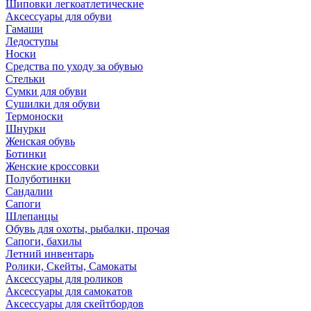
Шиповки легкоатлетические
Аксессуары для обуви
Гамаши
Ледоступы
Носки
Средства по уходу за обувью
Стельки
Сумки для обуви
Сушилки для обуви
Термоноски
Шнурки
Женская обувь
Ботинки
Женские кроссовки
Полуботинки
Сандалии
Сапоги
Шлепанцы
Обувь для охоты, рыбалки, прочая
Сапоги, бахилы
Летний инвентарь
Ролики, Скейты, Самокаты
Аксессуары для роликов
Аксессуары для самокатов
Аксессуары для скейтбордов