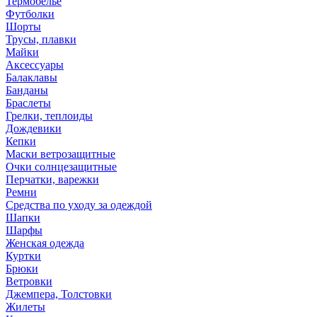
Термобелье
Футболки
Шорты
Трусы, плавки
Майки
Аксессуары
Балаклавы
Банданы
Браслеты
Грелки, теплоиды
Дождевики
Кепки
Маски ветрозащитные
Очки солнцезащитные
Перчатки, варежки
Ремни
Средства по уходу за одеждой
Шапки
Шарфы
Женская одежда
Куртки
Брюки
Ветровки
Джемпера, Толстовки
Жилеты