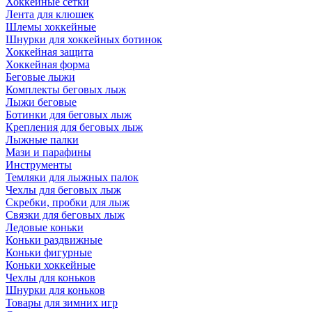
Хоккейные сетки
Лента для клюшек
Шлемы хоккейные
Шнурки для хоккейных ботинок
Хоккейная защита
Хоккейная форма
Беговые лыжи
Комплекты беговых лыж
Лыжи беговые
Ботинки для беговых лыж
Крепления для беговых лыж
Лыжные палки
Мази и парафины
Инструменты
Темляки для лыжных палок
Чехлы для беговых лыж
Скребки, пробки для лыж
Связки для беговых лыж
Ледовые коньки
Коньки раздвижные
Коньки фигурные
Коньки хоккейные
Чехлы для коньков
Шнурки для коньков
Товары для зимних игр