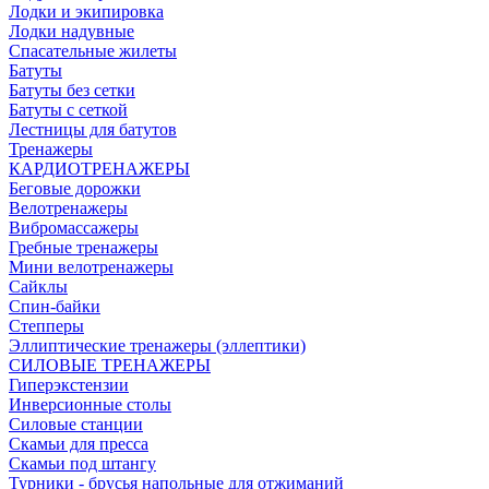
Лодки и экипировка
Лодки надувные
Спасательные жилеты
Батуты
Батуты без сетки
Батуты с сеткой
Лестницы для батутов
Тренажеры
КАРДИОТРЕНАЖЕРЫ
Беговые дорожки
Велотренажеры
Вибромассажеры
Гребные тренажеры
Мини велотренажеры
Сайклы
Спин-байки
Степперы
Эллиптические тренажеры (эллептики)
СИЛОВЫЕ ТРЕНАЖЕРЫ
Гиперэкстензии
Инверсионные столы
Силовые станции
Скамьи для пресса
Скамьи под штангу
Турники - брусья напольные для отжиманий