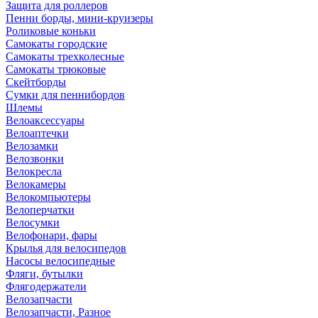
Защита для роллеров
Пенни борды, мини-круизеры
Роликовые коньки
Самокаты городские
Самокаты трехколесные
Самокаты трюковые
Скейтборды
Сумки для пеннибордов
Шлемы
Велоаксессуары
Велоаптечки
Велозамки
Велозвонки
Велокресла
Велокамеры
Велокомпьютеры
Велоперчатки
Велосумки
Велофонари, фары
Крылья для велосипедов
Насосы велосипедные
Фляги, бутылки
Флягодержатели
Велозапчасти
Велозапчасти, Разное