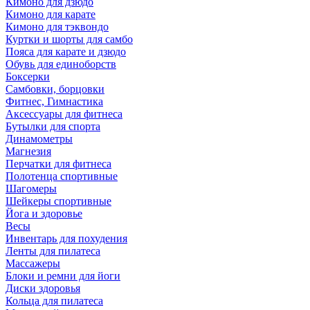
Кимоно для дзюдо
Кимоно для карате
Кимоно для тэквондо
Куртки и шорты для самбо
Пояса для карате и дзюдо
Обувь для единоборств
Боксерки
Самбовки, борцовки
Фитнес, Гимнастика
Аксессуары для фитнеса
Бутылки для спорта
Динамометры
Магнезия
Перчатки для фитнеса
Полотенца спортивные
Шагомеры
Шейкеры спортивные
Йога и здоровье
Весы
Инвентарь для похудения
Ленты для пилатеса
Массажеры
Блоки и ремни для йоги
Диски здоровья
Кольца для пилатеса