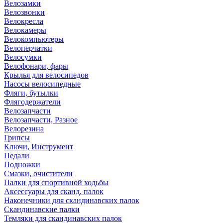
Велозамки
Велозвонки
Велокресла
Велокамеры
Велокомпьютеры
Велоперчатки
Велосумки
Велофонари, фары
Крылья для велосипедов
Насосы велосипедные
Фляги, бутылки
Флягодержатели
Велозапчасти
Велозапчасти, Разное
Велорезина
Грипсы
Ключи, Инструмент
Педали
Подножки
Смазки, очистители
Палки для спортивной ходьбы
Аксессуары для сканд. палок
Наконечники для скандинавских палок
Скандинавские палки
Темляки для скандинавских палок