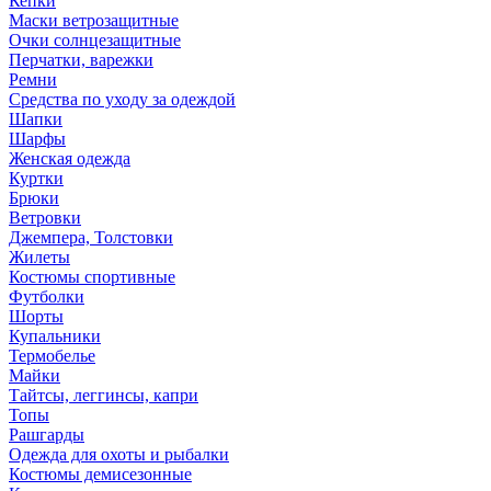
Кепки
Маски ветрозащитные
Очки солнцезащитные
Перчатки, варежки
Ремни
Средства по уходу за одеждой
Шапки
Шарфы
Женская одежда
Куртки
Брюки
Ветровки
Джемпера, Толстовки
Жилеты
Костюмы спортивные
Футболки
Шорты
Купальники
Термобелье
Майки
Тайтсы, леггинсы, капри
Топы
Рашгарды
Одежда для охоты и рыбалки
Костюмы демисезонные