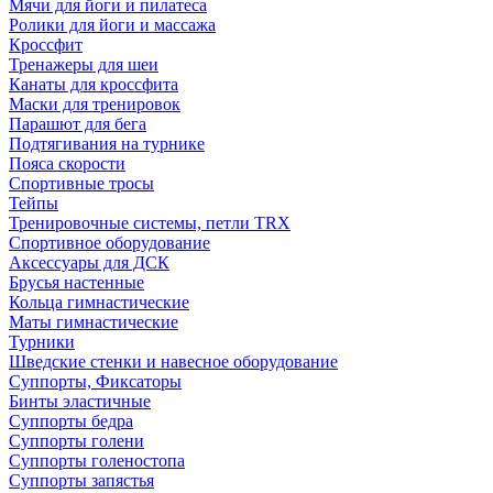
Мячи для йоги и пилатеса
Ролики для йоги и массажа
Кроссфит
Тренажеры для шеи
Канаты для кроссфита
Маски для тренировок
Парашют для бега
Подтягивания на турнике
Пояса скорости
Спортивные тросы
Тейпы
Тренировочные системы, петли TRX
Спортивное оборудование
Аксессуары для ДСК
Брусья настенные
Кольца гимнастические
Маты гимнастические
Турники
Шведские стенки и навесное оборудование
Суппорты, Фиксаторы
Бинты эластичные
Суппорты бедра
Суппорты голени
Суппорты голеностопа
Суппорты запястья