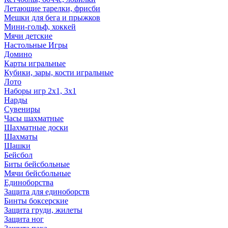
Летающие тарелки, фрисби
Мешки для бега и прыжков
Мини-гольф, хоккей
Мячи детские
Настольные Игры
Домино
Карты игральные
Кубики, зары, кости игральные
Лото
Наборы игр 2х1, 3х1
Нарды
Сувениры
Часы шахматные
Шахматные доски
Шахматы
Шашки
Бейсбол
Биты бейсбольные
Мячи бейсбольные
Единоборства
Защита для единоборств
Бинты боксерские
Защита груди, жилеты
Защита ног