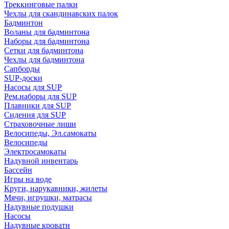
Треккинговые палки
Чехлы для скандинавских палок
Бадминтон
Воланы для бадминтона
Наборы для бадминтона
Сетки для бадминтона
Чехлы для бадминтона
Сапборды
SUP-доски
Насосы для SUP
Рем.наборы для SUP
Плавники для SUP
Сидения для SUP
Страховочные лиши
Велосипеды, Эл.самокаты
Велосипеды
Электросамокаты
Надувной инвентарь
Бассейн
Игры на воде
Круги, нарукавники, жилеты
Мячи, игрушки, матрасы
Надувные подушки
Насосы
Надувные кровати