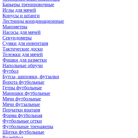
Барьеры тренировочные
Иглы для мячей
Конусы и штанги
Лестницы координационные
Манометры
Насосы для мячей
Секундомеры
Сумки для инвентаря
Тактические доски
Тележки для мячей
Фишки для разметки
Напольные обручи
Футбол
Бутсы, шиповки, футзалки
Ворота футбольные
Гетры футбольные
Манишки футбольные
Мячи футбольные
Мячи футзальные
Перчатки вратаря
Форма футбольная
Футбольные сетки
Футбольные тренажеры
Щитки футбольные
Волейбол