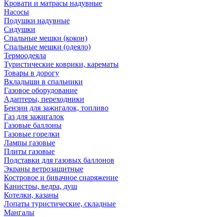
Кровати и матрасы надувные
Насосы
Подушки надувные
Сидушки
Спальные мешки (кокон)
Спальные мешки (одеяло)
Термоодеяла
Туристические коврики, карематы
Товары в дорогу
Вкладыши в спальники
Газовое оборудование
Адаптеры, переходники
Бензин для зажигалок, топливо
Газ для зажигалок
Газовые баллоны
Газовые горелки
Лампы газовые
Плиты газовые
Подставки для газовых баллонов
Экраны ветрозащитные
Костровое и бивачное снаряжение
Канистры, ведра, душ
Котелки, казаны
Лопаты туристические, складные
Мангалы