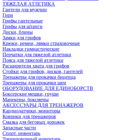
ТЯЖЕЛАЯ АТЛЕТИКА
Гантели для мужчин
Гири
Грифы гантельные
Грифы для штанги
Диски, блины
Замки для грифов
Крюки, ремни, лямки страховочные
Накладки гимнастические
Перчатки для тяжелой атлетики
Пояса для тяжелой атлетики
Расширители хвата для грифов
Стойки для грифов, дисков, гантелей
Тренажеры для прокачки бицепца
Тренажеры для прокачки шеи
ОБОРУДОВАНИЕ ДЛЯ ЕДИНОБОРСТВ
Боксерские мешки, груши
Манекены, боксмены
АКСЕССУАРЫ ДЛЯ ТРЕНАЖЕРОВ
Кардиодатчики, мониторы
Коврики для тренажеров
Смазка для беговых дорожек
Запасные части
Спорт. инвентарь
Тренировочный инвентарь