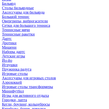
Бильярд
Столы бильярдные
Аксессуары для бильярда
Большой теннис
Овергрипы, виброгасители
Сетки для большого тенниса
Теннисные мячи
Теннисные ракетки
Дартс
Дротики
Мишени
Наборы дартс
Детские игры
Йо-йо
Игрушки
Пружинка радуга
Игровые столы
Аксессуары для игровых столов
Аэрохоккей
Игровые столы трансформеры
Минифутбол
Игры для активного отдыха
Городки, лапта
Кегли, боулинг, кольцебросы
Кетчболы, бочче, ловилки