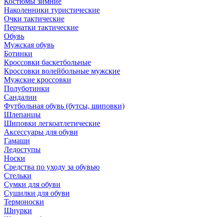
Костюмы зимние
Наколенники туристические
Очки тактические
Перчатки тактические
Обувь
Мужская обувь
Ботинки
Кроссовки баскетбольные
Кроссовки волейбольные мужские
Мужские кроссовки
Полуботинки
Сандалии
Футбольная обувь (бутсы, шиповки)
Шлепанцы
Шиповки легкоатлетические
Аксессуары для обуви
Гамаши
Ледоступы
Носки
Средства по уходу за обувью
Стельки
Сумки для обуви
Сушилки для обуви
Термоноски
Шнурки