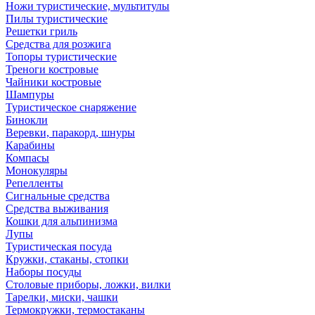
Ножи туристические, мультитулы
Пилы туристические
Решетки гриль
Средства для розжига
Топоры туристические
Треноги костровые
Чайники костровые
Шампуры
Туристическое снаряжение
Бинокли
Веревки, паракорд, шнуры
Карабины
Компасы
Монокуляры
Репелленты
Сигнальные средства
Средства выживания
Кошки для альпинизма
Лупы
Туристическая посуда
Кружки, стаканы, стопки
Наборы посуды
Столовые приборы, ложки, вилки
Тарелки, миски, чашки
Термокружки, термостаканы