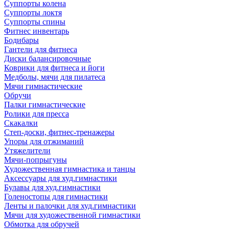
Суппорты колена
Суппорты локтя
Суппорты спины
Фитнес инвентарь
Бодибары
Гантели для фитнеса
Диски балансировочные
Коврики для фитнеса и йоги
Медболы, мячи для пилатеса
Мячи гимнастические
Обручи
Палки гимнастические
Ролики для пресса
Скакалки
Степ-доски, фитнес-тренажеры
Упоры для отжиманий
Утяжелители
Мячи-попрыгуны
Художественная гимнастика и танцы
Аксессуары для худ.гимнастики
Булавы для худ.гимнастики
Голеностопы для гимнастики
Ленты и палочки для худ.гимнастики
Мячи для художественной гимнастики
Обмотка для обручей