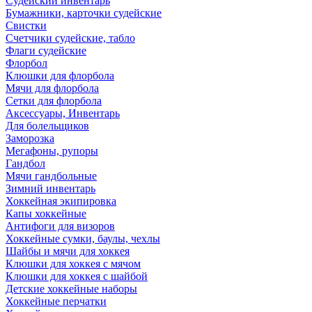
Судейский инвентарь
Бумажники, карточки судейские
Свистки
Счетчики судейские, табло
Флаги судейские
Флорбол
Клюшки для флорбола
Мячи для флорбола
Сетки для флорбола
Аксессуары, Инвентарь
Для болельщиков
Заморозка
Мегафоны, рупоры
Гандбол
Мячи гандбольные
Зимний инвентарь
Хоккейная экипировка
Капы хоккейные
Антифоги для визоров
Хоккейные сумки, баулы, чехлы
Шайбы и мячи для хоккея
Клюшки для хоккея с мячом
Клюшки для хоккея с шайбой
Детские хоккейные наборы
Хоккейные перчатки