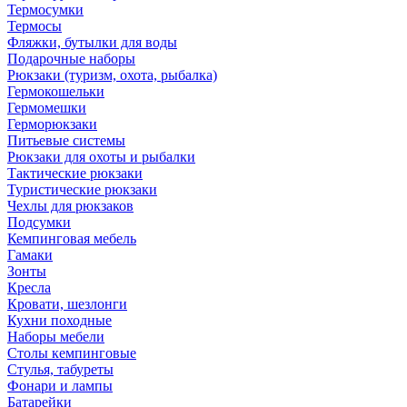
Термосумки
Термосы
Фляжки, бутылки для воды
Подарочные наборы
Рюкзаки (туризм, охота, рыбалка)
Гермокошельки
Гермомешки
Герморюкзаки
Питьевые системы
Рюкзаки для охоты и рыбалки
Тактические рюкзаки
Туристические рюкзаки
Чехлы для рюкзаков
Подсумки
Кемпинговая мебель
Гамаки
Зонты
Кресла
Кровати, шезлонги
Кухни походные
Наборы мебели
Столы кемпинговые
Стулья, табуреты
Фонари и лампы
Батарейки