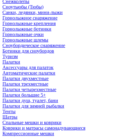
Снежколепы
Сноутьюбы (Тюбы)
Санки, ледянки, мини-лыжи
Горнолыжное снаряжение
Горнолыжные крепления
Горнолыжные ботинки
Горнолыжные очки
Горнолыжные шлемы
Сноубордическое снаряжение
Ботинки для сноубордов
Туризм
Палатки
Аксессуары для палаток
Автоматические палатки
Палатки двухместные
Палатки трехместные
Палатки четырехместные
Палатки большие 5+
Палатки душ, туалет, бани
Палатки для зимней рыбалки
Тенты
Шатры
Спальные мешки и коврики
Коврики и матрасы самонадувающиеся
Компрессионные мешки