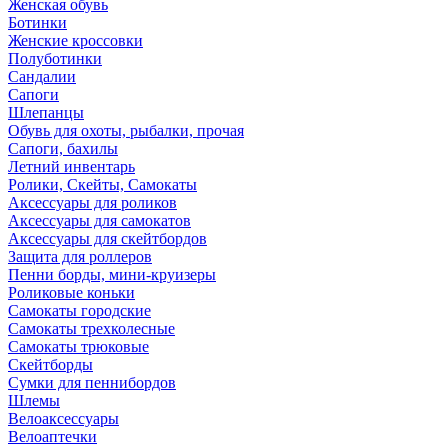
Женская обувь
Ботинки
Женские кроссовки
Полуботинки
Сандалии
Сапоги
Шлепанцы
Обувь для охоты, рыбалки, прочая
Сапоги, бахилы
Летний инвентарь
Ролики, Скейты, Самокаты
Аксессуары для роликов
Аксессуары для самокатов
Аксессуары для скейтбордов
Защита для роллеров
Пенни борды, мини-круизеры
Роликовые коньки
Самокаты городские
Самокаты трехколесные
Самокаты трюковые
Скейтборды
Сумки для пеннибордов
Шлемы
Велоаксессуары
Велоаптечки