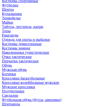
Костюмы спортивные
Футболки
Шорты
Купальники
Термобелье
Майки
Тайтсы, леггинсы, капри
Топы
Рашгарды
Одежда для охоты и рыбалки
Костюмы демисезонные
Костюмы зимние
Наколенники туристические
Очки тактические
Перчатки тактические
Обувь
Мужская обувь
Ботинки
Кроссовки баскетбольные
Кроссовки волейбольные мужские
Мужские кроссовки
Полуботинки
Сандалии
Футбольная обувь (бутсы, шиповки)
Шлепанцы