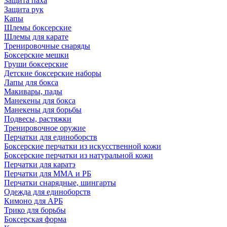
Защита паха
Защита рук
Капы
Шлемы боксерские
Шлемы для карате
Тренировочные снаряды
Боксерские мешки
Груши боксерские
Детские боксерские наборы
Лапы для бокса
Макивары, пады
Манекены для бокса
Манекены для борьбы
Подвесы, растяжки
Тренировочное оружие
Перчатки для единоборств
Боксерские перчатки из искусственной кожи
Боксерские перчатки из натуральной кожи
Перчатки для каратэ
Перчатки для ММА и РБ
Перчатки снарядные, шингарты
Одежда для единоборств
Кимоно для АРБ
Трико для борьбы
Боксерская форма