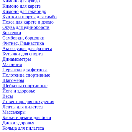
Кимоно для дзюдо
Кимоно для карате
Кимоно для тэквондо
Куртки и шорты для самбо
Пояса для карате и дзюдо
Обувь для единоборств
Боксерки
Самбовки, борцовки
Фитнес, Гимнастика
Аксессуары для фитнеса
Бутылки для спорта
Динамометры
Магнезия
Перчатки для фитнеса
Полотенца спортивные
Шагомеры
Шейкеры спортивные
Йога и здоровье
Весы
Инвентарь для похудения
Ленты для пилатеса
Массажеры
Блоки и ремни для йоги
Диски здоровья
Кольца для пилатеса