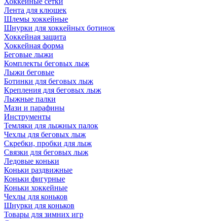
Хоккейные сетки
Лента для клюшек
Шлемы хоккейные
Шнурки для хоккейных ботинок
Хоккейная защита
Хоккейная форма
Беговые лыжи
Комплекты беговых лыж
Лыжи беговые
Ботинки для беговых лыж
Крепления для беговых лыж
Лыжные палки
Мази и парафины
Инструменты
Темляки для лыжных палок
Чехлы для беговых лыж
Скребки, пробки для лыж
Связки для беговых лыж
Ледовые коньки
Коньки раздвижные
Коньки фигурные
Коньки хоккейные
Чехлы для коньков
Шнурки для коньков
Товары для зимних игр