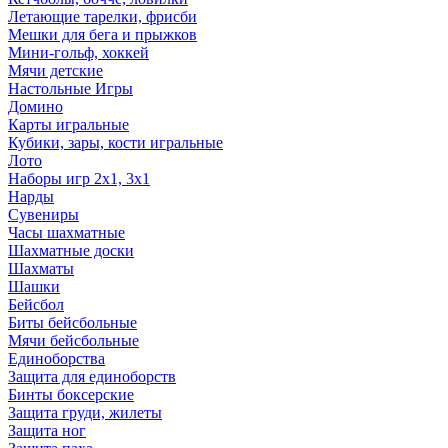
Летающие тарелки, фрисби
Мешки для бега и прыжков
Мини-гольф, хоккей
Мячи детские
Настольные Игры
Домино
Карты игральные
Кубики, зары, кости игральные
Лото
Наборы игр 2х1, 3х1
Нарды
Сувениры
Часы шахматные
Шахматные доски
Шахматы
Шашки
Бейсбол
Биты бейсбольные
Мячи бейсбольные
Единоборства
Защита для единоборств
Бинты боксерские
Защита груди, жилеты
Защита ног