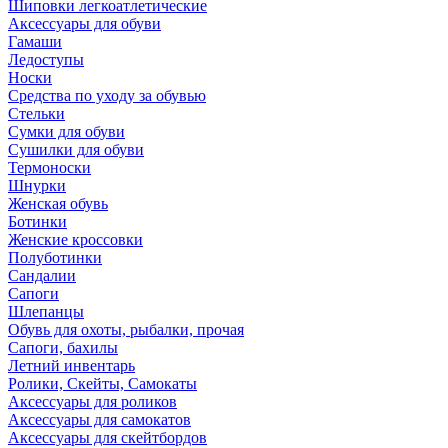
Шиповки легкоатлетические
Аксессуары для обуви
Гамаши
Ледоступы
Носки
Средства по уходу за обувью
Стельки
Сумки для обуви
Сушилки для обуви
Термоноски
Шнурки
Женская обувь
Ботинки
Женские кроссовки
Полуботинки
Сандалии
Сапоги
Шлепанцы
Обувь для охоты, рыбалки, прочая
Сапоги, бахилы
Летний инвентарь
Ролики, Скейты, Самокаты
Аксессуары для роликов
Аксессуары для самокатов
Аксессуары для скейтбордов