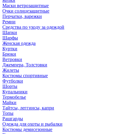
Кепки
Маски ветрозащитные
Очки солнцезащитные
Перчатки, варежки
Ремни
Средства по уходу за одеждой
Шапки
Шарфы
Женская одежда
Куртки
Брюки
Ветровки
Джемпера, Толстовки
Жилеты
Костюмы спортивные
Футболки
Шорты
Купальники
Термобелье
Майки
Тайтсы, леггинсы, капри
Топы
Рашгарды
Одежда для охоты и рыбалки
Костюмы демисезонные