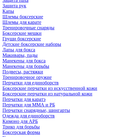
Защита паха
Защита рук
Капы
Шлемы боксерские
Шлемы для карате
Тренировочные снаряды
Боксерские мешки
Груши боксерские
Детские боксерские наборы
Лапы для бокса
Макивары, пады
Манекены для бокса
Манекены для борьбы
Подвесы, растяжки
Тренировочное оружие
Перчатки для единоборств
Боксерские перчатки из искусственной кожи
Боксерские перчатки из натуральной кожи
Перчатки для каратэ
Перчатки для ММА и РБ
Перчатки снарядные, шингарты
Одежда для единоборств
Кимоно для АРБ
Трико для борьбы
Боксерская форма