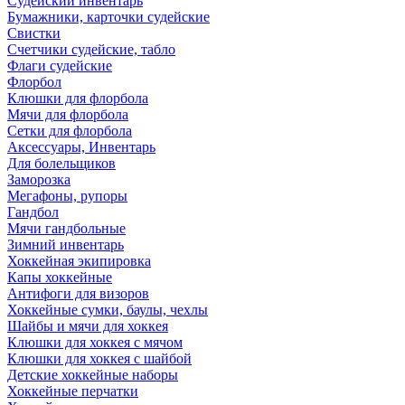
Судейский инвентарь
Бумажники, карточки судейские
Свистки
Счетчики судейские, табло
Флаги судейские
Флорбол
Клюшки для флорбола
Мячи для флорбола
Сетки для флорбола
Аксессуары, Инвентарь
Для болельщиков
Заморозка
Мегафоны, рупоры
Гандбол
Мячи гандбольные
Зимний инвентарь
Хоккейная экипировка
Капы хоккейные
Антифоги для визоров
Хоккейные сумки, баулы, чехлы
Шайбы и мячи для хоккея
Клюшки для хоккея с мячом
Клюшки для хоккея с шайбой
Детские хоккейные наборы
Хоккейные перчатки