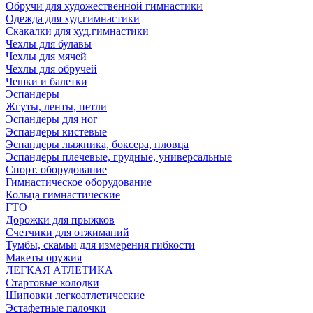
Обручи для художественной гимнастики
Одежда для худ.гимнастики
Скакалки для худ.гимнастики
Чехлы для булавы
Чехлы для мячей
Чехлы для обручей
Чешки и балетки
Эспандеры
Жгуты, ленты, петли
Эспандеры для ног
Эспандеры кистевые
Эспандеры лыжника, боксера, пловца
Эспандеры плечевые, грудные, универсальные
Спорт. оборудование
Гимнастическое оборудование
Кольца гимнастические
ГТО
Дорожки для прыжков
Счетчики для отжиманий
Тумбы, скамьи для измерения гибкости
Макеты оружия
ЛЕГКАЯ АТЛЕТИКА
Стартовые колодки
Шиповки легкоатлетические
Эстафетные палочки