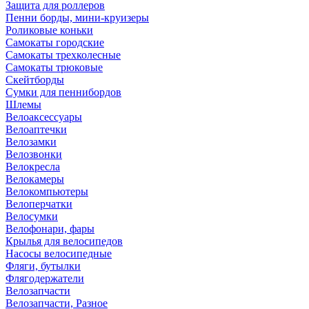
Защита для роллеров
Пенни борды, мини-круизеры
Роликовые коньки
Самокаты городские
Самокаты трехколесные
Самокаты трюковые
Скейтборды
Сумки для пеннибордов
Шлемы
Велоаксессуары
Велоаптечки
Велозамки
Велозвонки
Велокресла
Велокамеры
Велокомпьютеры
Велоперчатки
Велосумки
Велофонари, фары
Крылья для велосипедов
Насосы велосипедные
Фляги, бутылки
Флягодержатели
Велозапчасти
Велозапчасти, Разное