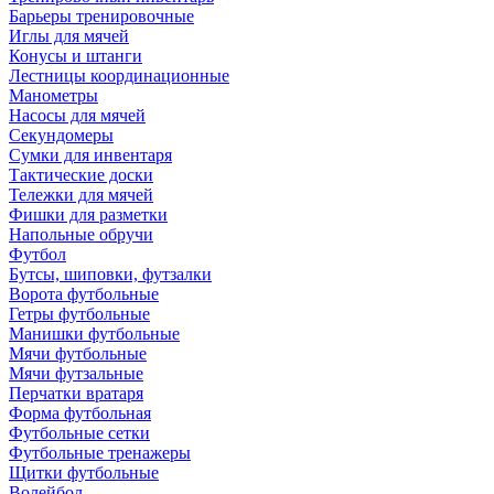
Барьеры тренировочные
Иглы для мячей
Конусы и штанги
Лестницы координационные
Манометры
Насосы для мячей
Секундомеры
Сумки для инвентаря
Тактические доски
Тележки для мячей
Фишки для разметки
Напольные обручи
Футбол
Бутсы, шиповки, футзалки
Ворота футбольные
Гетры футбольные
Манишки футбольные
Мячи футбольные
Мячи футзальные
Перчатки вратаря
Форма футбольная
Футбольные сетки
Футбольные тренажеры
Щитки футбольные
Волейбол