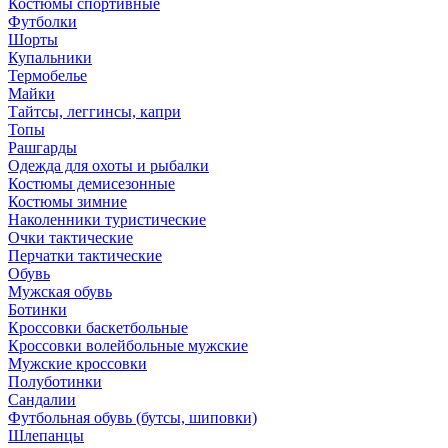
Костюмы спортивные
Футболки
Шорты
Купальники
Термобелье
Майки
Тайтсы, леггинсы, капри
Топы
Рашгарды
Одежда для охоты и рыбалки
Костюмы демисезонные
Костюмы зимние
Наколенники туристические
Очки тактические
Перчатки тактические
Обувь
Мужская обувь
Ботинки
Кроссовки баскетбольные
Кроссовки волейбольные мужские
Мужские кроссовки
Полуботинки
Сандалии
Футбольная обувь (бутсы, шиповки)
Шлепанцы