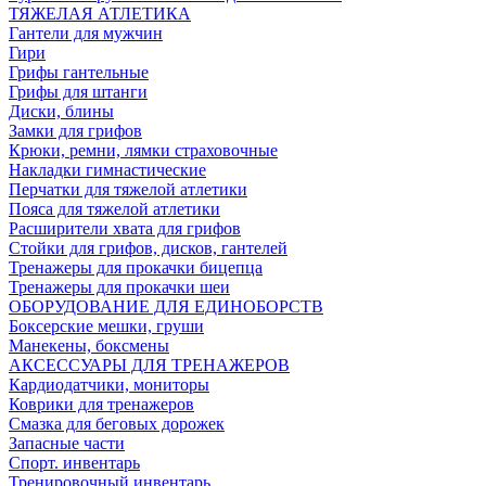
ТЯЖЕЛАЯ АТЛЕТИКА
Гантели для мужчин
Гири
Грифы гантельные
Грифы для штанги
Диски, блины
Замки для грифов
Крюки, ремни, лямки страховочные
Накладки гимнастические
Перчатки для тяжелой атлетики
Пояса для тяжелой атлетики
Расширители хвата для грифов
Стойки для грифов, дисков, гантелей
Тренажеры для прокачки бицепца
Тренажеры для прокачки шеи
ОБОРУДОВАНИЕ ДЛЯ ЕДИНОБОРСТВ
Боксерские мешки, груши
Манекены, боксмены
АКСЕССУАРЫ ДЛЯ ТРЕНАЖЕРОВ
Кардиодатчики, мониторы
Коврики для тренажеров
Смазка для беговых дорожек
Запасные части
Спорт. инвентарь
Тренировочный инвентарь