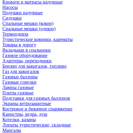
Кровати и матрасы надувные
Насосы
Подушки надувные
Сидушки
Спальные мешки (кокон)
Спальные мешки (одеяло)
Термоодеяла
Туристические коврики, карематы
Товары в дорогу
Вкладыши в спальники
Газовое оборудование
Адаптеры, переходники
Бензин для зажигалок, топливо
Газ для зажигалок
Газовые баллоны
Газовые горелки
Лампы газовые
Плиты газовые
Подставки для газовых баллонов
Экраны ветрозащитные
Костровое и бивачное снаряжение
Канистры, ведра, душ
Котелки, казаны
Лопаты туристические, складные
Мангалы