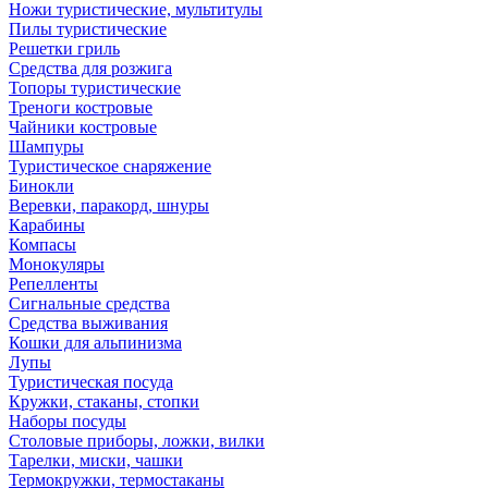
Ножи туристические, мультитулы
Пилы туристические
Решетки гриль
Средства для розжига
Топоры туристические
Треноги костровые
Чайники костровые
Шампуры
Туристическое снаряжение
Бинокли
Веревки, паракорд, шнуры
Карабины
Компасы
Монокуляры
Репелленты
Сигнальные средства
Средства выживания
Кошки для альпинизма
Лупы
Туристическая посуда
Кружки, стаканы, стопки
Наборы посуды
Столовые приборы, ложки, вилки
Тарелки, миски, чашки
Термокружки, термостаканы