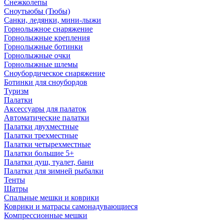
Снежколепы
Сноутьюбы (Тюбы)
Санки, ледянки, мини-лыжи
Горнолыжное снаряжение
Горнолыжные крепления
Горнолыжные ботинки
Горнолыжные очки
Горнолыжные шлемы
Сноубордическое снаряжение
Ботинки для сноубордов
Туризм
Палатки
Аксессуары для палаток
Автоматические палатки
Палатки двухместные
Палатки трехместные
Палатки четырехместные
Палатки большие 5+
Палатки душ, туалет, бани
Палатки для зимней рыбалки
Тенты
Шатры
Спальные мешки и коврики
Коврики и матрасы самонадувающиеся
Компрессионные мешки