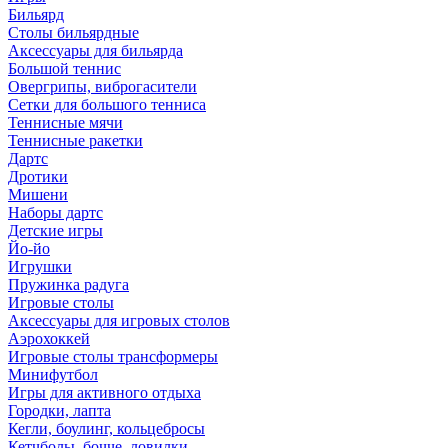
Бильярд
Столы бильярдные
Аксессуары для бильярда
Большой теннис
Овергрипы, виброгасители
Сетки для большого тенниса
Теннисные мячи
Теннисные ракетки
Дартс
Дротики
Мишени
Наборы дартс
Детские игры
Йо-йо
Игрушки
Пружинка радуга
Игровые столы
Аксессуары для игровых столов
Аэрохоккей
Игровые столы трансформеры
Минифутбол
Игры для активного отдыха
Городки, лапта
Кегли, боулинг, кольцебросы
Кетчболы, бочче, ловилки