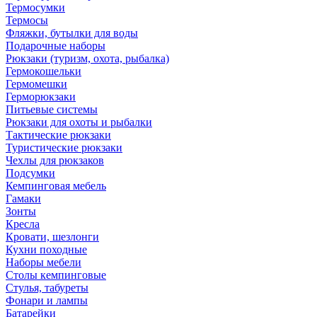
Термосумки
Термосы
Фляжки, бутылки для воды
Подарочные наборы
Рюкзаки (туризм, охота, рыбалка)
Гермокошельки
Гермомешки
Герморюкзаки
Питьевые системы
Рюкзаки для охоты и рыбалки
Тактические рюкзаки
Туристические рюкзаки
Чехлы для рюкзаков
Подсумки
Кемпинговая мебель
Гамаки
Зонты
Кресла
Кровати, шезлонги
Кухни походные
Наборы мебели
Столы кемпинговые
Стулья, табуреты
Фонари и лампы
Батарейки