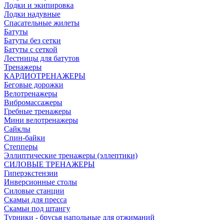
Лодки и экипировка
Лодки надувные
Спасательные жилеты
Батуты
Батуты без сетки
Батуты с сеткой
Лестницы для батутов
Тренажеры
КАРДИОТРЕНАЖЕРЫ
Беговые дорожки
Велотренажеры
Вибромассажеры
Гребные тренажеры
Мини велотренажеры
Сайклы
Спин-байки
Степперы
Эллиптические тренажеры (эллептики)
СИЛОВЫЕ ТРЕНАЖЕРЫ
Гиперэкстензии
Инверсионные столы
Силовые станции
Скамьи для пресса
Скамьи под штангу
Турники - брусья напольные для отжиманий