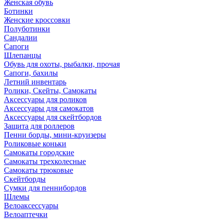
Женская обувь
Ботинки
Женские кроссовки
Полуботинки
Сандалии
Сапоги
Шлепанцы
Обувь для охоты, рыбалки, прочая
Сапоги, бахилы
Летний инвентарь
Ролики, Скейты, Самокаты
Аксессуары для роликов
Аксессуары для самокатов
Аксессуары для скейтбордов
Защита для роллеров
Пенни борды, мини-круизеры
Роликовые коньки
Самокаты городские
Самокаты трехколесные
Самокаты трюковые
Скейтборды
Сумки для пеннибордов
Шлемы
Велоаксессуары
Велоаптечки