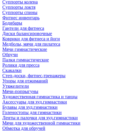
Суппорты колена
Суппорты локтя
Суппорты спины
Фитнес инвентарь
Бодибары
Гантели для фитнеса
Диски балансировочные
Коврики для фитнеса и йоги
Медболы, мячи для пилатеса
Мячи гимнастические
Обручи
Палки гимнастические
Ролики для пресса
Скакалки
Степ-доски, фитнес-тренажеры
Упоры для отжиманий
Утяжелители
Мячи-попрыгуны
Художественная гимнастика и танцы
Аксессуары для худ.гимнастики
Булавы для худ.гимнастики
Голеностопы для гимнастики
Ленты и палочки для худ.гимнастики
Мячи для художественной гимнастики
Обмотка для обручей