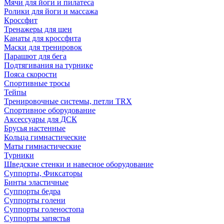
Мячи для йоги и пилатеса
Ролики для йоги и массажа
Кроссфит
Тренажеры для шеи
Канаты для кроссфита
Маски для тренировок
Парашют для бега
Подтягивания на турнике
Пояса скорости
Спортивные тросы
Тейпы
Тренировочные системы, петли TRX
Спортивное оборудование
Аксессуары для ДСК
Брусья настенные
Кольца гимнастические
Маты гимнастические
Турники
Шведские стенки и навесное оборудование
Суппорты, Фиксаторы
Бинты эластичные
Суппорты бедра
Суппорты голени
Суппорты голеностопа
Суппорты запястья