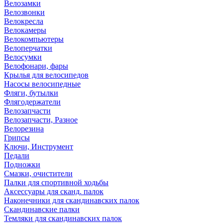
Велозамки
Велозвонки
Велокресла
Велокамеры
Велокомпьютеры
Велоперчатки
Велосумки
Велофонари, фары
Крылья для велосипедов
Насосы велосипедные
Фляги, бутылки
Флягодержатели
Велозапчасти
Велозапчасти, Разное
Велорезина
Грипсы
Ключи, Инструмент
Педали
Подножки
Смазки, очистители
Палки для спортивной ходьбы
Аксессуары для сканд. палок
Наконечники для скандинавских палок
Скандинавские палки
Темляки для скандинавских палок