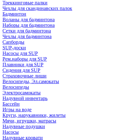
Треккинговые палки
Чехлы для скандинавских палок
Бадминтон
Воланы для бадминтона
Наборы для бадминтона
Сетки для бадминтона
Чехлы для бадминтона
Сапборды
SUP-доски
Насосы для SUP
Рем.наборы для SUP
Плавники для SUP
Сидения для SUP
Страховочные лиши
Велосипеды, Эл.самокаты
Велосипеды
Электросамокаты
Надувной инвентарь
Бассейн
Игры на воде
Круги, нарукавники, жилеты
Мячи, игрушки, матрасы
Надувные подушки
Насосы
Надувные кровати