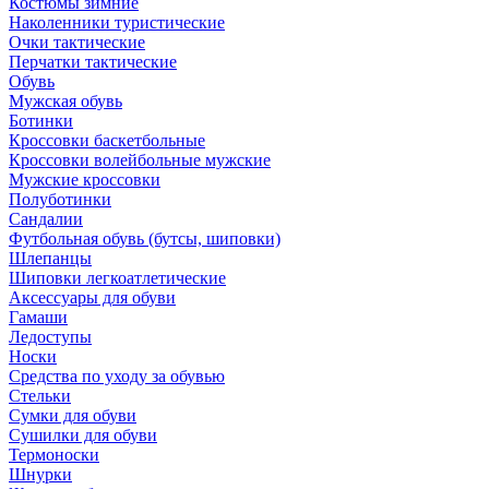
Костюмы зимние
Наколенники туристические
Очки тактические
Перчатки тактические
Обувь
Мужская обувь
Ботинки
Кроссовки баскетбольные
Кроссовки волейбольные мужские
Мужские кроссовки
Полуботинки
Сандалии
Футбольная обувь (бутсы, шиповки)
Шлепанцы
Шиповки легкоатлетические
Аксессуары для обуви
Гамаши
Ледоступы
Носки
Средства по уходу за обувью
Стельки
Сумки для обуви
Сушилки для обуви
Термоноски
Шнурки