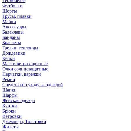
Термобелье
Футболки
Шорты
Трусы, плавки
Майки
Аксессуары
Балаклавы
Банданы
Браслеты
Грелки, теплоиды
Дождевики
Кепки
Маски ветрозащитные
Очки солнцезащитные
Перчатки, варежки
Ремни
Средства по уходу за одеждой
Шапки
Шарфы
Женская одежда
Куртки
Брюки
Ветровки
Джемпера, Толстовки
Жилеты