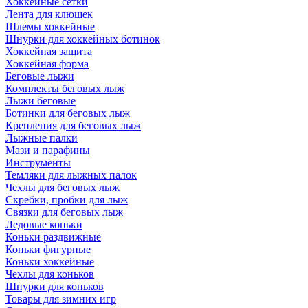
Хоккейные сетки
Лента для клюшек
Шлемы хоккейные
Шнурки для хоккейных ботинок
Хоккейная защита
Хоккейная форма
Беговые лыжи
Комплекты беговых лыж
Лыжи беговые
Ботинки для беговых лыж
Крепления для беговых лыж
Лыжные палки
Мази и парафины
Инструменты
Темляки для лыжных палок
Чехлы для беговых лыж
Скребки, пробки для лыж
Связки для беговых лыж
Ледовые коньки
Коньки раздвижные
Коньки фигурные
Коньки хоккейные
Чехлы для коньков
Шнурки для коньков
Товары для зимних игр