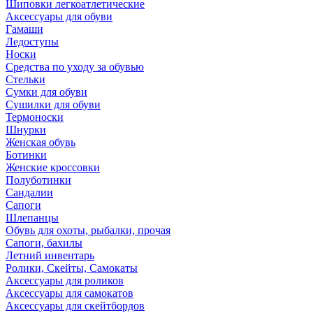
Шиповки легкоатлетические
Аксессуары для обуви
Гамаши
Ледоступы
Носки
Средства по уходу за обувью
Стельки
Сумки для обуви
Сушилки для обуви
Термоноски
Шнурки
Женская обувь
Ботинки
Женские кроссовки
Полуботинки
Сандалии
Сапоги
Шлепанцы
Обувь для охоты, рыбалки, прочая
Сапоги, бахилы
Летний инвентарь
Ролики, Скейты, Самокаты
Аксессуары для роликов
Аксессуары для самокатов
Аксессуары для скейтбордов