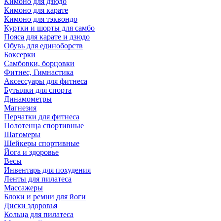
Кимоно для дзюдо
Кимоно для карате
Кимоно для тэквондо
Куртки и шорты для самбо
Пояса для карате и дзюдо
Обувь для единоборств
Боксерки
Самбовки, борцовки
Фитнес, Гимнастика
Аксессуары для фитнеса
Бутылки для спорта
Динамометры
Магнезия
Перчатки для фитнеса
Полотенца спортивные
Шагомеры
Шейкеры спортивные
Йога и здоровье
Весы
Инвентарь для похудения
Ленты для пилатеса
Массажеры
Блоки и ремни для йоги
Диски здоровья
Кольца для пилатеса