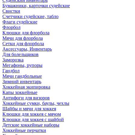
Судейский инвентарь
Бумажники, карточки судейские
Свистки
Счетчики судейские, табло
Флаги судейские
Флорбол
Клюшки для флорбола
Мячи для флорбола
Сетки для флорбола
Аксессуары, Инвентарь
Для болельщиков
Заморозка
Мегафоны, рупоры
Гандбол
Мячи гандбольные
Зимний инвентарь
Хоккейная экипировка
Капы хоккейные
Антифоги для визоров
Хоккейные сумки, баулы, чехлы
Шайбы и мячи для хоккея
Клюшки для хоккея с мячом
Клюшки для хоккея с шайбой
Детские хоккейные наборы
Хоккейные перчатки