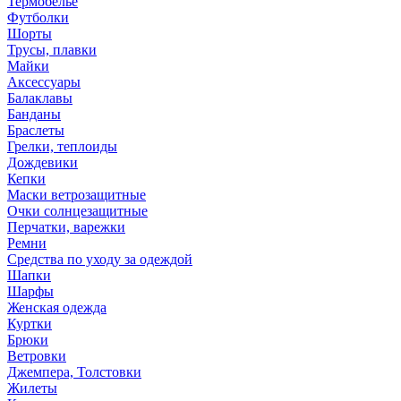
Термобелье
Футболки
Шорты
Трусы, плавки
Майки
Аксессуары
Балаклавы
Банданы
Браслеты
Грелки, теплоиды
Дождевики
Кепки
Маски ветрозащитные
Очки солнцезащитные
Перчатки, варежки
Ремни
Средства по уходу за одеждой
Шапки
Шарфы
Женская одежда
Куртки
Брюки
Ветровки
Джемпера, Толстовки
Жилеты