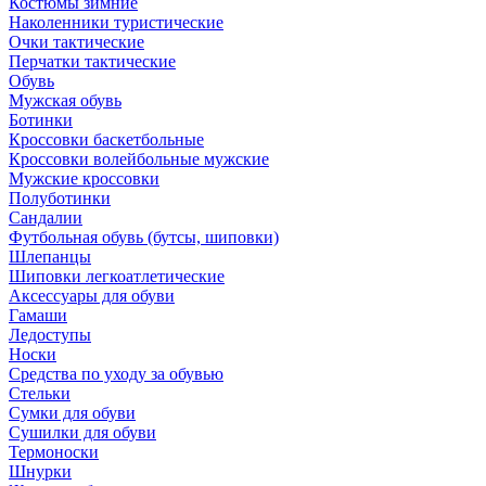
Костюмы зимние
Наколенники туристические
Очки тактические
Перчатки тактические
Обувь
Мужская обувь
Ботинки
Кроссовки баскетбольные
Кроссовки волейбольные мужские
Мужские кроссовки
Полуботинки
Сандалии
Футбольная обувь (бутсы, шиповки)
Шлепанцы
Шиповки легкоатлетические
Аксессуары для обуви
Гамаши
Ледоступы
Носки
Средства по уходу за обувью
Стельки
Сумки для обуви
Сушилки для обуви
Термоноски
Шнурки