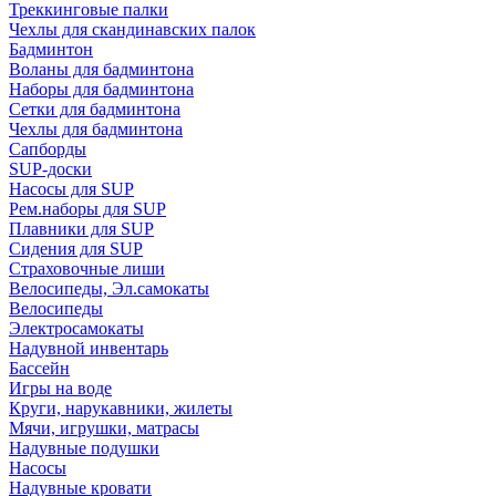
Треккинговые палки
Чехлы для скандинавских палок
Бадминтон
Воланы для бадминтона
Наборы для бадминтона
Сетки для бадминтона
Чехлы для бадминтона
Сапборды
SUP-доски
Насосы для SUP
Рем.наборы для SUP
Плавники для SUP
Сидения для SUP
Страховочные лиши
Велосипеды, Эл.самокаты
Велосипеды
Электросамокаты
Надувной инвентарь
Бассейн
Игры на воде
Круги, нарукавники, жилеты
Мячи, игрушки, матрасы
Надувные подушки
Насосы
Надувные кровати