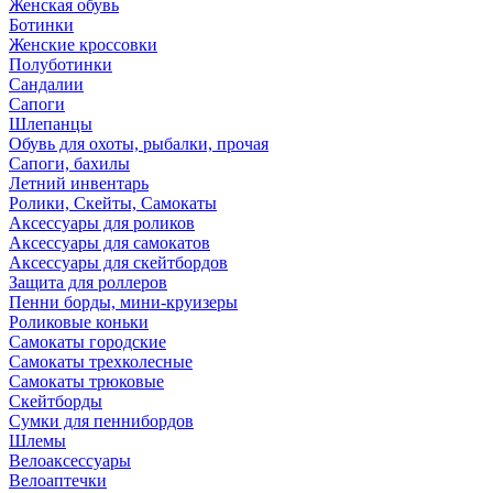
Женская обувь
Ботинки
Женские кроссовки
Полуботинки
Сандалии
Сапоги
Шлепанцы
Обувь для охоты, рыбалки, прочая
Сапоги, бахилы
Летний инвентарь
Ролики, Скейты, Самокаты
Аксессуары для роликов
Аксессуары для самокатов
Аксессуары для скейтбордов
Защита для роллеров
Пенни борды, мини-круизеры
Роликовые коньки
Самокаты городские
Самокаты трехколесные
Самокаты трюковые
Скейтборды
Сумки для пеннибордов
Шлемы
Велоаксессуары
Велоаптечки