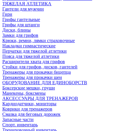
ТЯЖЕЛАЯ АТЛЕТИКА
Гантели для мужчин
Гири
Грифы гантельные
Грифы для штанги
Диски, блины
Замки для грифов
Крюки, ремни, лямки страховочные
Накладки гимнастические
Перчатки для тяжелой атлетики
Пояса для тяжелой атлетики
Расширители хвата для грифов
Стойки для грифов, дисков, гантелей
Тренажеры для прокачки бицепца
Тренажеры для прокачки шеи
ОБОРУДОВАНИЕ ДЛЯ ЕДИНОБОРСТВ
Боксерские мешки, груши
Манекены, боксмены
АКСЕССУАРЫ ДЛЯ ТРЕНАЖЕРОВ
Кардиодатчики, мониторы
Коврики для тренажеров
Смазка для беговых дорожек
Запасные части
Спорт. инвентарь
Тренировочный инвентарь