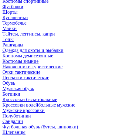
Костюмы спортивные
Футболки
Шорты
Купальники
Термобелье
Майки
Тайтсы, леггинсы, капри
Топы
Рашгарды
Одежда для охоты и рыбалки
Костюмы демисезонные
Костюмы зимние
Наколенники туристические
Очки тактические
Перчатки тактические
Обувь
Мужская обувь
Ботинки
Кроссовки баскетбольные
Кроссовки волейбольные мужские
Мужские кроссовки
Полуботинки
Сандалии
Футбольная обувь (бутсы, шиповки)
Шлепанцы