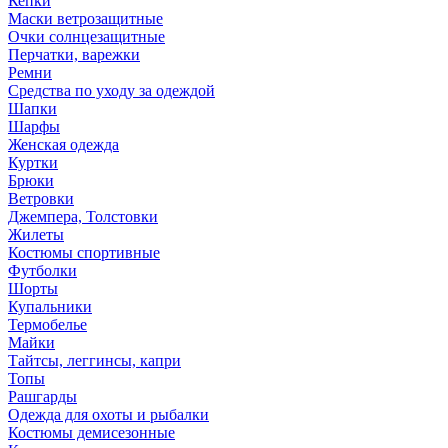
Кепки
Маски ветрозащитные
Очки солнцезащитные
Перчатки, варежки
Ремни
Средства по уходу за одеждой
Шапки
Шарфы
Женская одежда
Куртки
Брюки
Ветровки
Джемпера, Толстовки
Жилеты
Костюмы спортивные
Футболки
Шорты
Купальники
Термобелье
Майки
Тайтсы, леггинсы, капри
Топы
Рашгарды
Одежда для охоты и рыбалки
Костюмы демисезонные