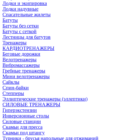
Лодки и экипировка
Лодки надувные
Спасательные жилеты
Батуты
Батуты без сетки
Батуты с сеткой
Лестницы для батутов
Тренажеры
КАРДИОТРЕНАЖЕРЫ
Беговые дорожки
Велотренажеры
Вибромассажеры
Гребные тренажеры
Мини велотренажеры
Сайклы
Спин-байки
Степперы
Эллиптические тренажеры (эллептики)
СИЛОВЫЕ ТРЕНАЖЕРЫ
Гиперэкстензии
Инверсионные столы
Силовые станции
Скамьи для пресса
Скамьи под штангу
Турники - брусья напольные для отжиманий