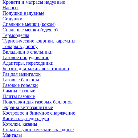
Кровати и матрасы надувные
Насосы
Подушки надувные
Сидушки
Спальные мешки (кокон)
Спальные мешки (одеяло)
Термоодеяла
Туристические коврики, карематы
Товары в дорогу
Вкладыши в спальники
Газовое оборудование
Адаптеры, переходники
Бензин для зажигалок, топливо
Газ для зажигалок
Газовые баллоны
Газовые горелки
Лампы газовые
Плиты газовые
Подставки для газовых баллонов
Экраны ветрозащитные
Костровое и бивачное снаряжение
Канистры, ведра, душ
Котелки, казаны
Лопаты туристические, складные
Мангалы