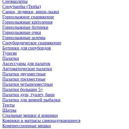
Снежколепы
Сноутьюбы (Тюбы)
Санки, ледянки, мини-лыжи
Горнолыжное снаряжение
Горнолыжные крепления
Горнолыжные ботинки
Горнолыжные очки
Горнолыжные шлемы
Сноубордическое снаряжение
Ботинки для сноубордов
Туризм
Палатки
Аксессуары для палаток
Автоматические палатки
Палатки двухместные
Палатки трехместные
Палатки четырехместные
Палатки большие 5+
Палатки душ, туалет, бани
Палатки для зимней рыбалки
Тенты
Шатры
Спальные мешки и коврики
Коврики и матрасы самонадувающиеся
Компрессионные мешки