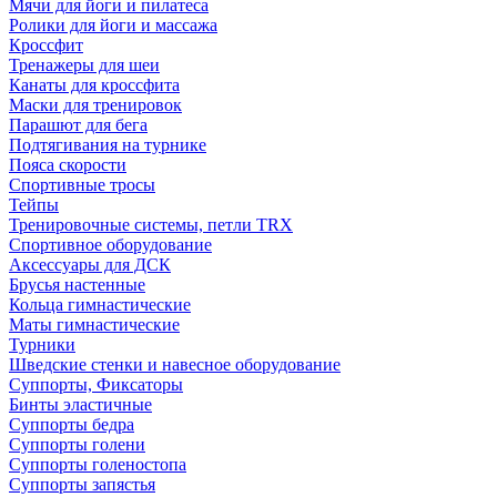
Мячи для йоги и пилатеса
Ролики для йоги и массажа
Кроссфит
Тренажеры для шеи
Канаты для кроссфита
Маски для тренировок
Парашют для бега
Подтягивания на турнике
Пояса скорости
Спортивные тросы
Тейпы
Тренировочные системы, петли TRX
Спортивное оборудование
Аксессуары для ДСК
Брусья настенные
Кольца гимнастические
Маты гимнастические
Турники
Шведские стенки и навесное оборудование
Суппорты, Фиксаторы
Бинты эластичные
Суппорты бедра
Суппорты голени
Суппорты голеностопа
Суппорты запястья