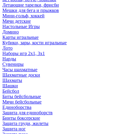
Летающие тарелки, фрисби
Мешки для бега и прыжков
Мини-гольф, хоккей
Мячи детские
Настольные Игры
Домино
Карты игральные
Кубики, зары, кости игральные
Лото
Наборы игр 2х1, 3х1
Нарды
Сувениры
Часы шахматные
Шахматные доски
Шахматы
Шашки
Бейсбол
Биты бейсбольные
Мячи бейсбольные
Единоборства
Защита для единоборств
Бинты боксерские
Защита груди, жилеты
Защита ног