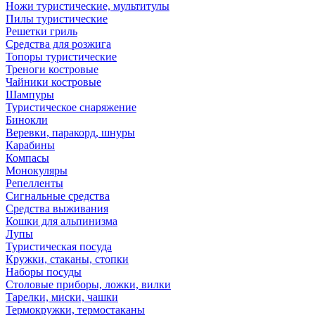
Ножи туристические, мультитулы
Пилы туристические
Решетки гриль
Средства для розжига
Топоры туристические
Треноги костровые
Чайники костровые
Шампуры
Туристическое снаряжение
Бинокли
Веревки, паракорд, шнуры
Карабины
Компасы
Монокуляры
Репелленты
Сигнальные средства
Средства выживания
Кошки для альпинизма
Лупы
Туристическая посуда
Кружки, стаканы, стопки
Наборы посуды
Столовые приборы, ложки, вилки
Тарелки, миски, чашки
Термокружки, термостаканы