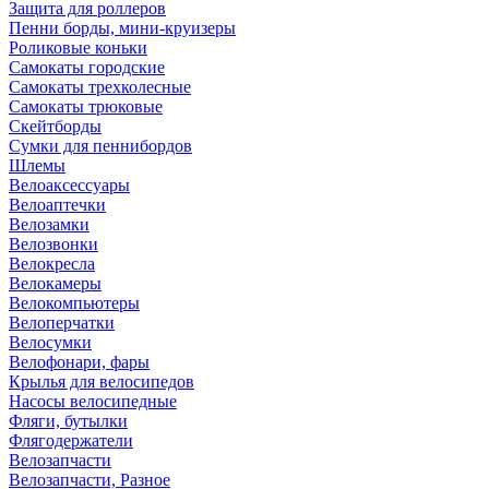
Защита для роллеров
Пенни борды, мини-круизеры
Роликовые коньки
Самокаты городские
Самокаты трехколесные
Самокаты трюковые
Скейтборды
Сумки для пеннибордов
Шлемы
Велоаксессуары
Велоаптечки
Велозамки
Велозвонки
Велокресла
Велокамеры
Велокомпьютеры
Велоперчатки
Велосумки
Велофонари, фары
Крылья для велосипедов
Насосы велосипедные
Фляги, бутылки
Флягодержатели
Велозапчасти
Велозапчасти, Разное