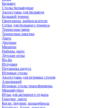
Бильярд
Столы бильярдные
Аксессуары для бильярда
Большой теннис
Овергрипы, виброгасители
Сетки для большого тенниса
Теннисные мячи
Теннисные ракетки
Дартс
Дротики
Мишени
Наборы дартс
Детские игры
Йо-йо
Игрушки
Пружинка радуга
Игровые столы
Аксессуары для игровых столов
Аэрохоккей
Игровые столы трансформеры
Минифутбол
Игры для активного отдыха
Городки, лапта
Кегли, боулинг, кольцебросы
Кетчболы, бочче, ловилки