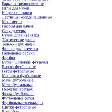
Барьеры тренировочные
Иглы для мячей
Конусы и штанги
Лестницы координационные
Манометры
Насосы для мячей
Секундомеры
Сумки для инвентаря
Тактические доски
Тележки для мячей
Фишки для разметки
Напольные обручи
Футбол
Бутсы, шиповки, футзалки
Ворота футбольные
Гетры футбольные
Манишки футбольные
Мячи футбольные
Мячи футзальные
Перчатки вратаря
Форма футбольная
Футбольные сетки
Футбольные тренажеры
Щитки футбольные
Волейбол