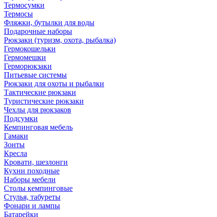
Термосумки
Термосы
Фляжки, бутылки для воды
Подарочные наборы
Рюкзаки (туризм, охота, рыбалка)
Гермокошельки
Гермомешки
Герморюкзаки
Питьевые системы
Рюкзаки для охоты и рыбалки
Тактические рюкзаки
Туристические рюкзаки
Чехлы для рюкзаков
Подсумки
Кемпинговая мебель
Гамаки
Зонты
Кресла
Кровати, шезлонги
Кухни походные
Наборы мебели
Столы кемпинговые
Стулья, табуреты
Фонари и лампы
Батарейки