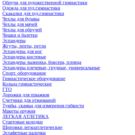
Обручи для художественной гимнастики
Одежда для худ.гимнастики
Скакалки для худ.гимнастики
Чехлы для булавы
Чехлы для мячей
Чехлы для обручей
Чешки и балетки
Эспандеры
Жгуты, ленты, петли
Эспандеры для ног
Эспандеры кистевые
Эспандеры лыжника, боксера, пловца
Эспандеры плечевые, грудные, универсальные
Спорт. оборудование
Гимнастическое оборудование
Кольца гимнастические
ГТО
Дорожки для прыжков
Счетчики для отжиманий
Тумбы, скамьи для измерения гибкости
Макеты оружия
ЛЕГКАЯ АТЛЕТИКА
Стартовые колодки
Шиповки легкоатлетические
Эстафетные палочки