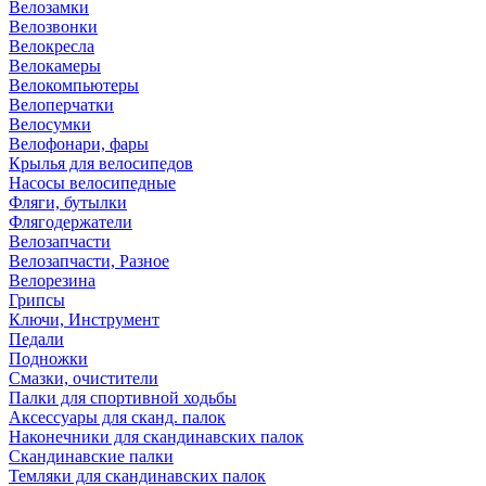
Велозамки
Велозвонки
Велокресла
Велокамеры
Велокомпьютеры
Велоперчатки
Велосумки
Велофонари, фары
Крылья для велосипедов
Насосы велосипедные
Фляги, бутылки
Флягодержатели
Велозапчасти
Велозапчасти, Разное
Велорезина
Грипсы
Ключи, Инструмент
Педали
Подножки
Смазки, очистители
Палки для спортивной ходьбы
Аксессуары для сканд. палок
Наконечники для скандинавских палок
Скандинавские палки
Темляки для скандинавских палок