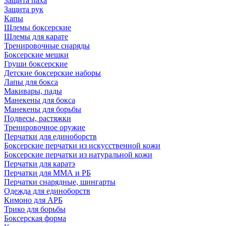
Защита паха
Защита рук
Капы
Шлемы боксерские
Шлемы для карате
Тренировочные снаряды
Боксерские мешки
Груши боксерские
Детские боксерские наборы
Лапы для бокса
Макивары, пады
Манекены для бокса
Манекены для борьбы
Подвесы, растяжки
Тренировочное оружие
Перчатки для единоборств
Боксерские перчатки из искусственной кожи
Боксерские перчатки из натуральной кожи
Перчатки для каратэ
Перчатки для ММА и РБ
Перчатки снарядные, шингарты
Одежда для единоборств
Кимоно для АРБ
Трико для борьбы
Боксерская форма